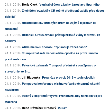
24. 1. 2019 /
Boris Cvek
Vynikající čtení z knihy Jaroslava Spurného
24. 1. 2019 /
Znečištění ovzduší v ČR ročně předčasně zabije přes deset
tisíc lidí
24. 1. 2019 /
Holandsko: 250 britských firem se zajímá o přesun do
Nizozemí
24. 1. 2019 /
Británie: Airbus označil přístup britské vlády k brexitu za
ostudný
24. 1. 2019 /
Alzheimerovu chorobu "způsobuje zánět dásní"
24. 1. 2019 /
Trump uznal šéfa venezuelské opozice za prozatímního
prezidenta zem...
24. 1. 2019 /
Pelosiová zakázala Trumpovi přednést svou Zprávu o
stavu Unie ve Sn...
24. 1. 2019 /
Jiří Hlavenka
Prognózy pro rok 2019 v technologiích
24. 1. 2019 /
Pompeova konference o Íránu ve Varšavě patrně skončí
nezdarem
24. 1. 2019 /
Italský vicepremiér vyzval Francouze, aby nehlasovali pro
Macrona
24. 1. 2019 /
Beno Trávníček Brodský
2084?