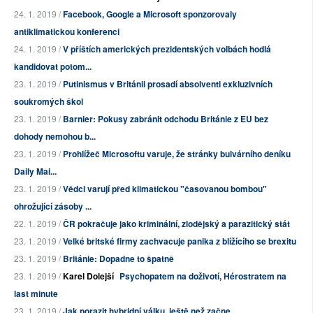
24. 1. 2019 /
Facebook, Google a Microsoft sponzorovaly
antiklimatickou konferenci
24. 1. 2019 /
V příštích amerických prezidentských volbách hodlá
kandidovat potom...
23. 1. 2019 /
Putinismus v Británii prosadí absolventi exkluzivních
soukromých škol
23. 1. 2019 /
Barnier: Pokusy zabránit odchodu Británie z EU bez
dohody nemohou b...
23. 1. 2019 /
Prohlížeč Microsoftu varuje, že stránky bulvárního deníku
Daily Mai...
23. 1. 2019 /
Vědci varují před klimatickou "časovanou bombou"
ohrožující zásoby ...
22. 1. 2019 /
ČR pokračuje jako kriminální, zlodějský a parazitický stát
23. 1. 2019 /
Velké britské firmy zachvacuje panika z blížícího se brexitu
23. 1. 2019 /
Británie: Dopadne to špatně
23. 1. 2019 /
Karel Dolejší
Psychopatem na doživotí, Hérostratem na
last minute
23. 1. 2019 /
Jak porazit hybridní válku, ještě než začne