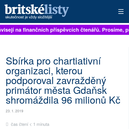
ávisejí na finančních příspěvcích čtenářů. Prosíme, př
PŘIHLÁSIT
AKTUÁLNÍ VYDÁNÍ
ARCHIV
Sbírka pro chartiativní
organizaci, kterou
ROZHOVORY
podporoval zavražděný
TÉMATA
primátor města Gdaňsk
shromáždila 96 milionů Kč
NEJČTENĚJŠÍ ZA 7 DNÍ
AUTOŘI
23. 1. 2019
PŘÍSPĚVKY NA PROVOZ
čas čtení < 1 minuta