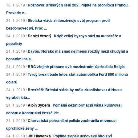
18. 1. 2019 /
Rozhovor Britských listů 202. Pojďte na prohlídku Prahou.
Provede v...
24. 1. 2019 /
Skotská vláda zintenzivňuje svůj program proti
bezdomovectví. Proč ...
24. 1. 2019 /
Daniel Veselý
Když velký byznys sází na autoritáře a
populisty
24. 1. 2019 /
Davos: Norsko má snad nejmenší rozdíly mezi chudými a
bohatými na s...
24. 1. 2019 /
BBC zřejmě přesune své mezinárodní ústředí do Belgie
24. 1. 2019 /
Tvrdý brexit bude letos stát automobilku Ford 800 milionů
dolarů
24. 1. 2019 /
Brexitéři: Britská vláda by měla zkonfiskovat Airbus a
vyrábět leta...
24. 1. 2019 /
Albín Sybera
Pomáhá dezinformační válka kultivovat
debatu o konstrukci české ide...
24. 1. 2019 /
Chorvatská pohraniční policie zachránila mrznoucí
uprchlické ženy ...
24. 1. 2019 /
Jiří Hlavenka
Pojďme zlepšit učňovské školství