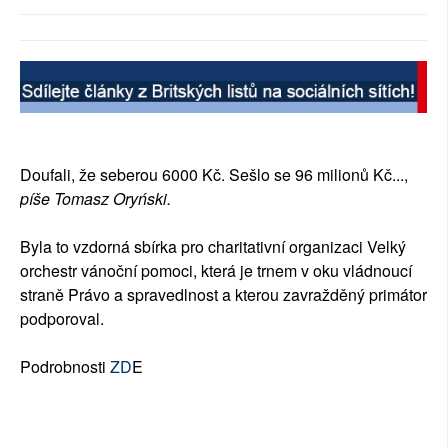
SOCIÁLNÍ SÍTĚ
RUBRIKY
PLNÁ VERZE STRÁNEK
Doufali, že seberou 6000 Kč. Sešlo se 96 milionů Kč...,
píše Tomasz Oryński.
Byla to vzdorná sbírka pro charitativní organizaci Velký
orchestr vánoční pomoci, která je trnem v oku vládnoucí
straně Právo a spravedlnost a kterou zavražděný primátor
podporoval.
Podrobnosti
ZD
E