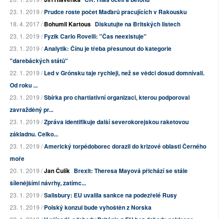
23. 1. 2019 /
Prudce roste počet Maďarů pracujících v Rakousku
18. 4. 2017 /
Bohumil Kartous
Diskutujte na Britských listech
23. 1. 2019 /
Fyzik Carlo Rovelli: "Čas neexistuje"
23. 1. 2019 /
Analytik: Čínu je třeba přesunout do kategorie
"darebáckých států"
22. 1. 2019 /
Led v Grónsku taje rychleji, než se vědci dosud domnívali.
Od roku ...
23. 1. 2019 /
Sbírka pro chartiativní organizaci, kterou podporoval
zavražděný pr...
23. 1. 2019 /
Zpráva identifikuje další severokorejskou raketovou
základnu. Celko...
23. 1. 2019 /
Americký torpédoborec dorazil do krizové oblasti Černého
moře
20. 1. 2019 /
Jan Čulík
Brexit: Theresa Mayová přichází se stále
šílenějšími návrhy, zatímc...
23. 1. 2019 /
Salisbury: EU uvalila sankce na podezřelé Rusy
23. 1. 2019 /
Polský konzul bude vyhoštěn z Norska