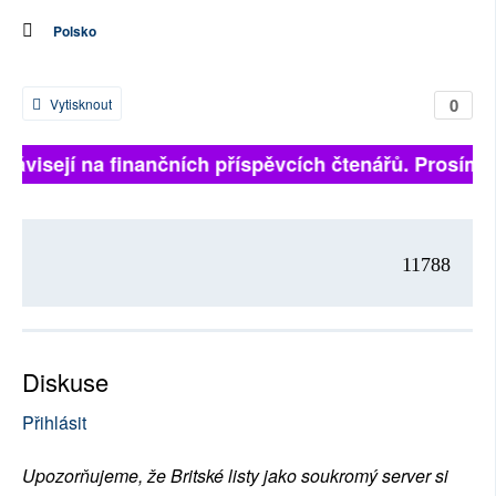
Polsko
0
Vytisknout
 závisejí na finančních příspěvcích čtenářů. Prosíme, 
11788
Diskuse
Přihlásit
Upozorňujeme, že Britské listy jako soukromý server si