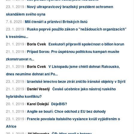
23. 1. 2019 /
Nový ultrapravicový brazilský prezident ochromen
skandálem svého syna
7. 6. 2020 /
Milí čtenáři a příznivci Britských listů
23. 1. 2019 /
Rusko poprvé použilo zákon o "nežádoucích organizacích"
k trestnímu...
21. 1. 2019 /
Boris Cvek
Exekutoři připravili společnost o bilion korun
21. 1. 2019 /
Případ Soros: Pro úspěšnou politickou kampaň musíte
zkonstruovat n...
21. 1. 2019 /
Boris Cvek
V Listopadu jsme chtěli dohnat Rakousko,
dnes neumíme dohnat ani Po...
23. 1. 2019 /
Izraelské letectvo beze ztrát zničilo íránské objekty v Sýrii
21. 1. 2019 /
Daniel Veselý
České učebnice jako nástroj ruského
hybridního konfliktu?
20. 1. 2019 /
Karel Dolejší
DějeBIS?
21. 1. 2019 /
Anglie se bouří: Chce odchod z EU bez dohody
23. 1. 2019 /
Francie povolala italského vyslance kvůli vyjádřením o
Africe
20. 1. 2019 /
Jiří Hlavenka
ČR: Hlas oceli a betonu