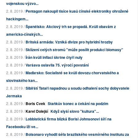
vojenskou výzvo...
2. 8. 2019 /
Pentagon nakoupil tisíce kusů čínské elektroniky ohrožené
hackingem...
2. 8. 2019 /
Španělsko: Akciový trh se propadá. Kvůli obavám z
americko-čínských...
2. 8. 2019 /
Britská armáda: Vzniká divize pro hybridní hrozby
2. 8. 2019 /
Sklízení celých stromů "může posílit produkci biomasy"
2. 8. 2019 /
Írán kvůli inflaci škrtne čtyři nuly
2. 8. 2019 /
Varšava oslavila 75. výročí povstání
2. 8. 2019 /
Maďarsko: Socialisté se kvůli dovozu chorvatského a
slovinského kan...
2. 8. 2019 /
Sibiřští Tataři napadnou u soudu odhalení sochy dobyvatele
Jermaka
2. 8. 2019 /
Boris Cvek
Staňkův konec a čekání na podzim
2. 8. 2019 /
Karel Dolejší
Když slyší slovo "kultura"...
2. 8. 2019 /
Lobbistická firma blízká Borisi Johnsonovi šíří na
Facebooku lži ve...
2. 8. 2019 /
Bolsonaro vyhodil šéfa brazilského vesmírného institutu za