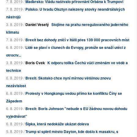
7. 8. 2019 /
Maďarsko: Vládu naštvalo přirovnání Orbána k Trumpovi
7. 8. 2019 /
Polsko: U hradu Olsztyn nalezeny stovky neandrtálských
nástrojů
3. 8. 2019 /
Daniel Veselý
Stojíme na prahu neregulovaného jaderného
klimatu
7. 8. 2019 /
Brexit bez dohody zničí v Itálii přes 139 000 pracovních míst
6. 8. 2019 /
Lidé se plaví v člunech do Evropy, protože se snaží utéci z
otroctv...
3. 8. 2019 /
Boris Cvek
K odporu tolika Čechů vůči změnám ve vědě a
technice
6. 8. 2019 /
Brexit: Skotsko chce nyní mírnou většinou znovu
nezávislost
6. 8. 2019 /
Protesty v Hongkongu vedou přímo ke konfliktu Číny se
Západem
6. 8. 2019 /
Brexit: Boris Johnson "nebude s EU žádnou novou dohodu
vyjednávat"
6. 8. 2019 /
Šipka, která nedokáže ukázat doleva
5. 8. 2019 /
Trump si spletl město Dayton, kde došlo k masakru, s