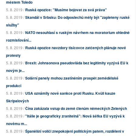
městem Toledo
5. 8. 2019 /
Ruská opozice: "Musíme bojovat za svá práva"
5. 8. 2019 /
Skandál v Srbsku: Do odposlechů měly být "zapleteny ruské
služby"
5. 8. 2019 /
NATO nesouhlasí s ruským návrhem na moratorium ohledně
rozmisťování...
5. 8. 2019 /
Ruská opozice navzdory tisícovce zatčených plánuje nové
protesty
5. 8. 2019 /
Brexit: Johnsonova pseudovláda bez legitimity vyzývá EU k
novým je...
5. 8. 2019 /
Solární panely mohou zastíněním prospět zemědělské
produkci
5. 8. 2019 /
USA oznámily nové sankce proti Rusku. Kvůli kauze
Skripalových
5. 8. 2019 /
Čína zakázala vstup do země členům německých Zelených
5. 8. 2019 /
"Itálie je geograficky zranitelná": Nová šéfka EU vyzývá k
novému m...
5. 8. 2019 /
Španělští voliči znepokojeni politickým patem, rozděleni v