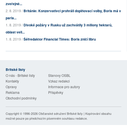
zveřejně...
2. 8. 2019 /
Británie: Konzervativci prohráli doplňovací volby, Boris má v
parla...
1. 8. 2019 /
Divoké požáry v Rusku už zachvátily 3 miliony hektarů,
oblast veli...
1. 8. 2019 /
Šéfredaktor Financial Times: Boris zničí libru
Britské listy
O nás - Britské listy
Stanovy OSBL
Kontakty
Vzkaz redakci
Opravy
Informace pro autory
Reklama
Příspěvky
Obchodní podmínky
Copyright © 1996-2026
Občanské sdružení Britské listy
| Kopírování obsahu
možné pouze po předchozím písemném souhlasu redakce.