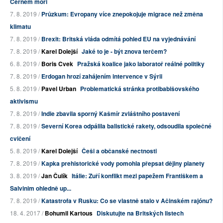
Černém moři
7. 8. 2019 /
Průzkum: Evropany více znepokojuje migrace než změna
klimatu
7. 8. 2019 /
Brexit: Britská vláda odmítá pohled EU na vyjednávání
7. 8. 2019 /
Karel Dolejší
Jaké to je - být znova terčem?
6. 8. 2019 /
Boris Cvek
Pražská koalice jako laboratoř reálné politiky
7. 8. 2019 /
Erdogan hrozí zahájením intervence v Sýrii
5. 8. 2019 /
Pavel Urban
Problematická stránka protibabišovského
aktivismu
7. 8. 2019 /
Indie zbavila sporný Kašmír zvláštního postavení
7. 8. 2019 /
Severní Korea odpálila balistické rakety, odsoudila společné
cvičení
5. 8. 2019 /
Karel Dolejší
Češi a občanské nectnosti
7. 8. 2019 /
Kapka prehistorické vody pomohla přepsat dějiny planety
3. 8. 2019 /
Jan Čulík
Itálie: Zuří konflikt mezi papežem Františkem a
Salvinim ohledně up...
7. 8. 2019 /
Katastrofa v Rusku: Co se vlastně stalo v Ačinském rajónu?
18. 4. 2017 /
Bohumil Kartous
Diskutujte na Britských listech