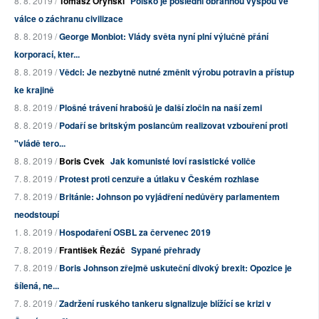
8. 8. 2019 /
Tomasz Oryński
Polsko je poslední obrannou výspou ve
válce o záchranu civilizace
8. 8. 2019 /
George Monbiot: Vlády světa nyní plní výlučně přání
korporací, kter...
8. 8. 2019 /
Vědci: Je nezbytně nutné změnit výrobu potravin a přístup
ke krajině
8. 8. 2019 /
Plošné trávení hrabošů je další zločin na naší zemi
8. 8. 2019 /
Podaří se britským poslancům realizovat vzbouření proti
"vládě tero...
8. 8. 2019 /
Boris Cvek
Jak komunisté loví rasistické voliče
7. 8. 2019 /
Protest proti cenzuře a útlaku v Českém rozhlase
7. 8. 2019 /
Británie: Johnson po vyjádření nedůvěry parlamentem
neodstoupí
1. 8. 2019 /
Hospodaření OSBL za červenec 2019
7. 8. 2019 /
František Řezáč
Sypané přehrady
7. 8. 2019 /
Boris Johnson zřejmě uskuteční divoký brexit: Opozice je
šílená, ne...
7. 8. 2019 /
Zadržení ruského tankeru signalizuje blížící se krizi v