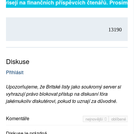
závisejí na finančních příspěvcích čtenářů. Prosíme, p
13190
Diskuse
Přihlásit
Upozorňujeme, že Britské listy jako soukromý server si
vyhrazují právo blokovat přístup na diskusní fóra
jakémukoliv diskutérovi, pokud to uznají za důvodné.
Komentáře
nejnovější
oblíbené
Diskuse je prázdná.