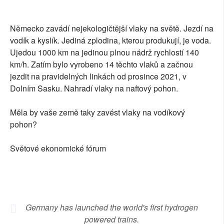
SOCIÁLNÍ SÍTĚ
Německo zavádí nejekologičtější vlaky na světě. Jezdí na
RUBRIKY
vodík a kyslík. Jediná zplodina, kterou produkují, je voda.
Ujedou 1000 km na jedinou plnou nádrž rychlostí 140
PLNÁ VERZE STRÁNEK
km/h. Zatím bylo vyrobeno 14 těchto vlaků a začnou
jezdit na pravidelných linkách od prosince 2021, v
Dolním Sasku. Nahradí vlaky na naftový pohon.
Měla by vaše země taky zavést vlaky na vodíkový
pohon?
Světové ekonomické fórum
Germany has launched the world's first hydrogen
powered trains.