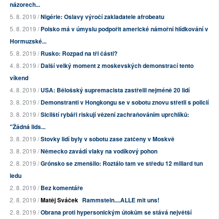
názorech...
5. 8. 2019 /
Nigérie: Oslavy výročí zakladatele afrobeatu
5. 8. 2019 /
Polsko má v úmyslu podpořit americké námořní hlídkování v
Hormuzské...
5. 8. 2019 /
Rusko: Rozpad na tři části?
4. 8. 2019 /
Další velký moment z moskevských demonstrací tento
víkend
4. 8. 2019 /
USA: Bělošský supremacista zastřelil nejméně 20 lidí
3. 8. 2019 /
Demonstranti v Hongkongu se v sobotu znovu střetli s policií
3. 8. 2019 /
Sicilští rybáři riskují vězení zachraňováním uprchlíků:
"Žádná lids...
3. 8. 2019 /
Stovky lidí byly v sobotu zase zatčeny v Moskvě
3. 8. 2019 /
Německo zavádí vlaky na vodíkový pohon
2. 8. 2019 /
Grónsko se zmenšilo: Roztálo tam ve středu 12 miliard tun
ledu
2. 8. 2019 /
Bez komentáře
2. 8. 2019 /
Matěj Sváček
Rammstein....ALLE mit uns!
2. 8. 2019 /
Obrana proti hypersonickým útokům se stává největší