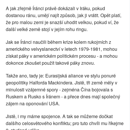
A jak zřejmě Íránci právě dokázali v Iráku, pokud
dostanou ránu, umějí najít způsob, jak ji vrátit. Opět platí,
že pro malou zemi je snazší uhodit velkou, pokud ví, že
další velké země stojí v jejím rohu ringu.
Jak se Íránci naučili během krize kolem rukojmích z
amerického velvyslanectví v letech 1979-1981, mohou
získat páky v americkém politickém procesu - a mohou
dokonce zkoušet použít takové páky znovu.
Takže ano, tady je: Eurasijská aliance ve stylu ponuré
geopolitiky Halforda Mackindera. Jistě, tři země měly v
minulosti vzájemné spory - zejména Čína bojovala s
Ruskem a Rusko s Íránem - a přece dnes mají společný
zájem na oponování USA.
Jistě, i my máme spojence. A tak se můžeme dočkat
dalšího celosvětového konfliktu; pro tuto chvíli mu říkejme