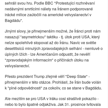
sehráli svou hru. Podle BBC "Protestující rozhněvaní
nedávnými smrtícími nálety na Íránem podporované
irácké milice zaútočili na americké velvyslanectví v
Bagdádu".
Jinými slovy, je přinejmenším možné, že Íránci proti nám
nasazují "asymetrickou" taktiku - tj. útok proti USA, který
nelze spolehlivě stopovat až do Íránu. Navíc ve světle
desetitisíců minulých zpravodajských selhání - nemluvě o
úplných lžích - lze Američanům odpustit, že nevěří
"zpravodajským informacím" o příčinách útoku na
velvyslanectví.
Přesto prezident Trump zřejmě věří "Deep State" -
přinejmenším v této otázce. Prohlásil, že Írán bude volán
k "plné odpovědnosti" za cokoliv, co se stane v Bagdádu.
Ale mezitím se pro USA v Iráku cosi strašlivě pokazilo -
nebo to bylo špatně odjakživa. Jak 31. prosince tvítovala