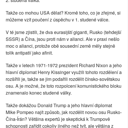
2. studená válka.
Takže co mohou USA dělat? Kromě toho, co je zřejmé, si
můžeme vzít poučení z úspěchu v 1. studené válce.
V té jsme zjistili, že dva eurasijští giganti, Rusko (tehdejší
SSSR) a Čína, jsou proti nám v alianci. Ale v praxi nešlo
moc o alianci, protože obě sousední země měly stejně
tolik antipatií jako afinit.
Takže v letech 1971-1972 prezident Richard Nixon a jeho
hlavní diplomat Henry Kissinger využili tohoto rozdělení a
rozšířili je, takže se jim podařili rozdělit čínsko-sovětskou
osu. A je možné, že toto rozpolcení komunistického bloku
znamenalo konec studené války.
Takže dokážou Donald Trump a jeho hlavní diplomat
Mike Pompeo najít způsob, jak rozdělit novou osu Rusko-
Čína-Írán? Většina expertů je skeptická k Trumpově
schopnosti zařídit cokoliv jiného než tvít, ale většina z