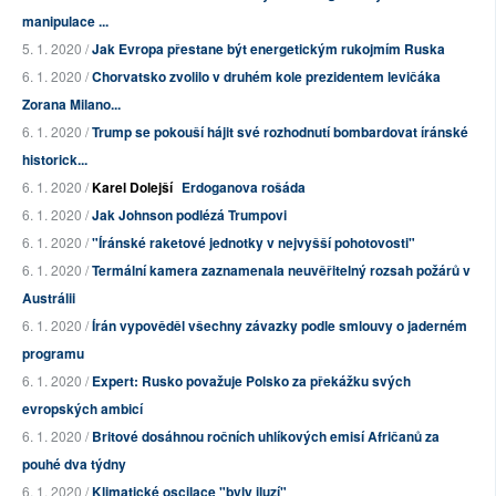
manipulace ...
5. 1. 2020 /
Jak Evropa přestane být energetickým rukojmím Ruska
6. 1. 2020 /
Chorvatsko zvolilo v druhém kole prezidentem levičáka
Zorana Milano...
6. 1. 2020 /
Trump se pokouší hájit své rozhodnutí bombardovat íránské
historick...
6. 1. 2020 /
Karel Dolejší
Erdoganova rošáda
6. 1. 2020 /
Jak Johnson podlézá Trumpovi
6. 1. 2020 /
"Íránské raketové jednotky v nejvyšší pohotovosti"
6. 1. 2020 /
Termální kamera zaznamenala neuvěřitelný rozsah požárů v
Austrálii
6. 1. 2020 /
Írán vypověděl všechny závazky podle smlouvy o jaderném
programu
6. 1. 2020 /
Expert: Rusko považuje Polsko za překážku svých
evropských ambicí
6. 1. 2020 /
Britové dosáhnou ročních uhlíkových emisí Afričanů za
pouhé dva týdny
6. 1. 2020 /
Klimatické oscilace "byly iluzí"