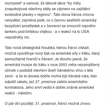
rozmyslet" a varoval, že takové akce "by měly
znepokojovat všechny státy se zájmem na zajištění
svobodné plavby v regionu". Tato slova Íránce zrovna
nevyděsí; zejména poté, co v červnu sestřelili americký
bezpilotní prostředek a v červenci se zmocnili ropného
tankeru pod britskou vlajkou - a v reakci na to USA
nepodnikly nic.
Tato nová strategická hloubka, kterou Íránci získali,
možná vysvětluje nový tlak na americké síly v Iráku, který
samozřejmě hraničí s Íránem. Je dlouho jasné, že
americká invaze do Iráku v roce 2003 měla nezamýšlený
účinek v podobě otevření dveří íránskému vlivu v této
zemi - a že to docela dobře mohla být íránská ruka, kdo
odpálil raketu, jež 27. prosince zabila amerického
kontraktora. Jeho smrt vedla k dobře známé americké
reakci - náletům.
O pár dní později, 31. prosince, Íránci možná znovu