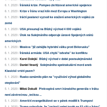
6. 1. 2020 /
Íránská krize: Pompeo zkritizoval americké spojence
6. 1. 2020 /
Krize v Íránu vrazí klín mezi Evropu a Washington
6. 1. 2020 /
Iráčtí poslanci vyzvali ke stažení amerických vojáků ze
země
6. 1. 2020 /
USA přesunují na Blízký východ 4 000 vojáků
6. 1. 2020 /
Útok na Sulejmáního odporuje ústavě Spojených států
amerických
6. 1. 2020 /
Moskva "již zahájila hybridní válku proti Bělorusku"
6. 1. 2020 /
Íránská armáda: USA chybí "odvaha" ke konfliktu
6. 1. 2020 /
Karel Dolejší
Blízký východ v době postsulejmánské
6. 1. 2020 /
Daniel Veselý
Solejmáního spektakulární mord aneb
Klasické vrtěti psem?
5. 1. 2020 /
Rusko oznámilo plán na "využívání výhod globálního
oteplování"
5. 1. 2020 /
Miloš Dokulil
Překvapivá smrt íránského generála v Iráku
není závěrečnou „tečkou ...
5. 1. 2020 /
Američtí evangelikálové se v pátek modlili k Trumpovi
5. 1. 2020 /
Trump vyhrožuje, že "zaútočí velmi tvrdě na 52 cílů v Íránu"