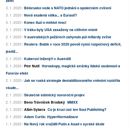
zemí
3. 1. 2020 /
Bělorusko vede s NATO jednání o společném cvičení
3. 1. 2020 /
Nová studená válka... s Eurasií?
3. 1. 2020 /
Konec iluzí o měkké moci
3. 1. 2020 /
V Iráku byly USA zasaženy na citlivém místě
2. 1. 2020 /
V australských požárech zahynulo půl miliardy zvířat
2. 1. 2020 /
Reuters: Babiš v roce 2020 povolí vyšší rozpočtový deficit,
jestliž...
2. 1. 2020 /
Kuberovi inženýři v Austrálii
2. 1. 2020 /
Petr Nutil
Horoskopy, magické stránky lidské osobnosti a
Forerův efekt
2. 1. 2020 /
Jak se ruská strategie destabilizovaného vnímání rozšířila
všude...
2. 1. 2020 /
Skutečně státnický novoroční projev
2. 1. 2020 /
Beno Trávníček Brodský
MMXX
2. 1. 2020 /
Albín Sybera
Co je kruci zač ten Soul Publishing?
2. 1. 2020 /
Adam Curtis:
HyperNormalizace
1. 1. 2020 /
Na Nový rok vraždili Putin a Asad v syrské škole