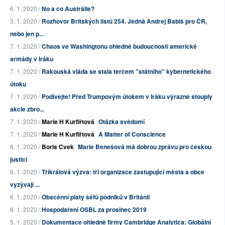
6. 1. 2020 /
No a co Austrálie?
3. 1. 2020 /
Rozhovor Britských listů 254. Jedná Andrej Babiš pro ČR,
nebo jen p...
7. 1. 2020 /
Chaos ve Washingtonu ohledně budoucnosti americké
armády v Iráku
7. 1. 2020 /
Rakouská vláda se stala terčem "státního" kybernetického
útoku
7. 1. 2020 /
Podívejte! Před Trumpovým útokem v Iráku výrazně stouply
akcie zbro...
7. 1. 2020 /
Marie H Kurfiřtová
Otázka svědomí
7. 1. 2020 /
Marie H Kurfiřtová
A Matter of Conscience
6. 1. 2020 /
Boris Cvek
Marie Benešová má dobrou zprávu pro českou
justici
6. 1. 2020 /
Tříkrálová výzva: tři organizace zastupující města a obce
vyzývají ...
6. 1. 2020 /
Obscénní platy šéfů podniků v Británii
6. 1. 2020 /
Hospodaření OSBL za prosinec 2019
5. 1. 2020 /
Dokumentace ohledně firmy Cambridge Analytica: Globální