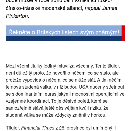
čínsko-íránské mocenské alianci,
napsal James
SOCIÁLNÍ SÍTĚ
.
Pinkerton
RUBRIKY
PLNÁ VERZE STRÁNEK
Mezi všemi titulky jediný mluví za všechny. Tento titulek
není důležitý proto, že hovořil o něčem, co se stalo, ale
protože vypovídá o něčem, co se může stát. A tím něčím
je nová studená válka, v níž budou USA nuceny střetnout
se s dominantními eurasijskými mocnostmi operujícími ve
vzájemné koordinaci. To je děsivé pojetí, které se
samozřejmě stává ještě děsivějším kvůli riziku, že
studená válka se může vždycky změnit v horkou.
Titulek
Financial Times
z 28. prosince byl umírněný, i