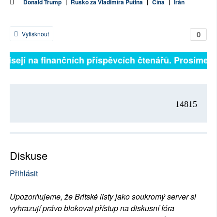
Donald Trump
|
Rusko za Vladimíra Putina
|
Čína
|
Írán
0
Vytisknout
ávisejí na finančních příspěvcích čtenářů. Prosíme, př
14815
Diskuse
Přihlásit
Upozorňujeme, že Britské listy jako soukromý server si
vyhrazují právo blokovat přístup na diskusní fóra