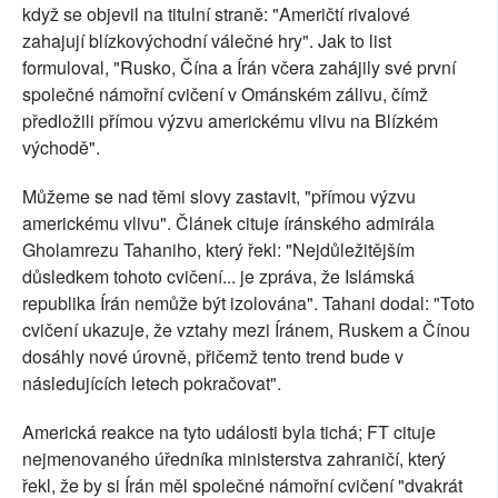
když se objevil na titulní straně: "Američtí rivalové
zahajují blízkovýchodní válečné hry". Jak to list
formuloval, "Rusko, Čína a Írán včera zahájily své první
společné námořní cvičení v Ománském zálivu, čímž
předložili přímou výzvu americkému vlivu na Blízkém
východě".
Můžeme se nad těmi slovy zastavit, "přímou výzvu
americkému vlivu". Článek cituje íránského admirála
Gholamrezu Tahaniho, který řekl: "Nejdůležitějším
důsledkem tohoto cvičení... je zpráva, že Islámská
republika Írán nemůže být izolována". Tahani dodal: "Toto
cvičení ukazuje, že vztahy mezi Íránem, Ruskem a Čínou
dosáhly nové úrovně, přičemž tento trend bude v
následujících letech pokračovat".
Americká reakce na tyto události byla tichá; FT cituje
nejmenovaného úředníka ministerstva zahraničí, který
řekl, že by si Írán měl společné námořní cvičení "dvakrát