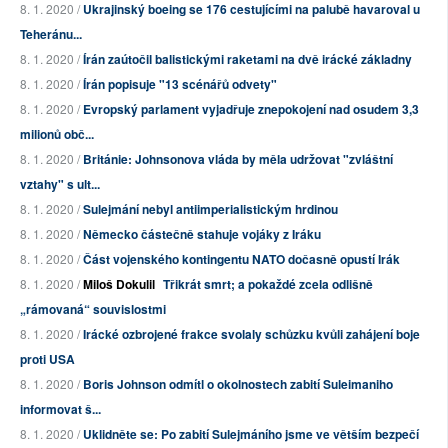
8. 1. 2020 /
Ukrajinský boeing se 176 cestujícími na palubě havaroval u
Teheránu...
8. 1. 2020 /
Írán zaútočil balistickými raketami na dvě irácké základny
8. 1. 2020 /
Írán popisuje "13 scénářů odvety"
8. 1. 2020 /
Evropský parlament vyjadřuje znepokojení nad osudem 3,3
milionů obč...
8. 1. 2020 /
Británie: Johnsonova vláda by měla udržovat "zvláštní
vztahy" s ult...
8. 1. 2020 /
Sulejmání nebyl antiimperialistickým hrdinou
8. 1. 2020 /
Německo částečně stahuje vojáky z Iráku
8. 1. 2020 /
Část vojenského kontingentu NATO dočasně opustí Irák
8. 1. 2020 /
Miloš Dokulil
Třikrát smrt; a pokaždé zcela odlišně
„rámovaná“ souvislostmi
8. 1. 2020 /
Irácké ozbrojené frakce svolaly schůzku kvůli zahájení boje
proti USA
8. 1. 2020 /
Boris Johnson odmítl o okolnostech zabití Suleimaniho
informovat š...
8. 1. 2020 /
Uklidněte se: Po zabití Sulejmáního jsme ve větším bezpečí