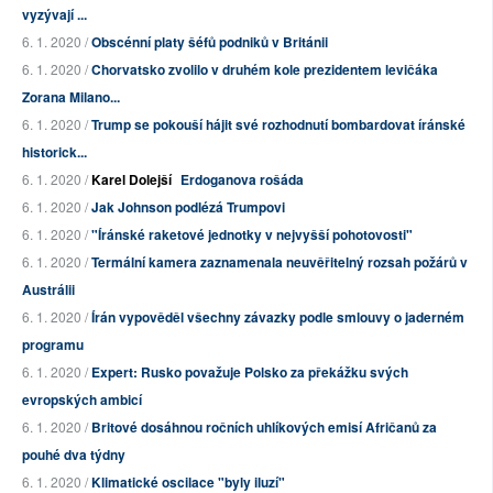
vyzývají ...
6. 1. 2020 /
Obscénní platy šéfů podniků v Británii
6. 1. 2020 /
Chorvatsko zvolilo v druhém kole prezidentem levičáka
Zorana Milano...
6. 1. 2020 /
Trump se pokouší hájit své rozhodnutí bombardovat íránské
historick...
6. 1. 2020 /
Karel Dolejší
Erdoganova rošáda
6. 1. 2020 /
Jak Johnson podlézá Trumpovi
6. 1. 2020 /
"Íránské raketové jednotky v nejvyšší pohotovosti"
6. 1. 2020 /
Termální kamera zaznamenala neuvěřitelný rozsah požárů v
Austrálii
6. 1. 2020 /
Írán vypověděl všechny závazky podle smlouvy o jaderném
programu
6. 1. 2020 /
Expert: Rusko považuje Polsko za překážku svých
evropských ambicí
6. 1. 2020 /
Britové dosáhnou ročních uhlíkových emisí Afričanů za
pouhé dva týdny
6. 1. 2020 /
Klimatické oscilace "byly iluzí"