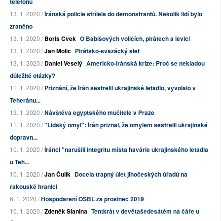
telefonů
13. 1. 2020 /
Íránská policie střílela do demonstrantů. Několik lidí bylo
zraněno
13. 1. 2020 /
Boris Cvek
O Babišových voličích, pirátech a levici
13. 1. 2020 /
Jan Molič
Pirátsko-svazácký slet
13. 1. 2020 /
Daniel Veselý
Americko-íránská krize: Proč se nekladou
důležité otázky?
11. 1. 2020 /
Přiznání, že Írán sestřelil ukrajinské letadlo, vyvolalo v
Teheránu...
13. 1. 2020 /
Návštěva egyptského mučitele v Praze
11. 1. 2020 /
"Lidský omyl": Írán přiznal, že omylem sestřelil ukrajinské
dopravn...
10. 1. 2020 /
Íránci "narušili integritu místa havárie ukrajinského letadla
u Teh...
10. 1. 2020 /
Jan Čulík
Docela trapný úlet jihočeských úřadů na
rakouské hranici
6. 1. 2020 /
Hospodaření OSBL za prosinec 2019
10. 1. 2020 /
Zdeněk Slanina
Tentkrát v devětašedesátém na čáře u