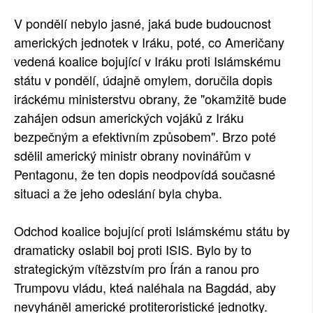
SOCIÁLNÍ SÍTĚ
V pondělí nebylo jasné, jaká bude budoucnost
amerických jednotek v Iráku, poté, co Američany
RUBRIKY
vedená koalice bojující v Iráku proti Islámskému
státu v pondělí, údajně omylem, doručila dopis
PLNÁ VERZE STRÁNEK
iráckému ministerstvu obrany, že "okamžitě bude
zahájen odsun amerických vojáků z Iráku
bezpečným a efektivním způsobem". Brzo poté
sdělil americký ministr obrany novinářům v
Pentagonu, že ten dopis neodpovídá současné
situaci a že jeho odeslání byla chyba.
Odchod koalice bojující proti Islámskému státu by
dramaticky oslabil boj proti ISIS. Bylo by to
strategickým vítězstvím pro Írán a ranou pro
Trumpovu vládu, kteá naléhala na Bagdád, aby
nevyháněl americké protiteroristické jednotky.