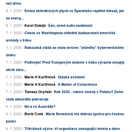
než dříve
8. 1. 2020 /
Emise skleníkových plynů ve Španělsku rapidně klesají, jak
se energ...
8. 1. 2020 /
Karel Dolejší
Írán, země kultu osobnosti
7. 1. 2020 /
Chaos ve Washingtonu ohledně budoucnosti americké
armády v Iráku
7. 1. 2020 /
Rakouská vláda se stala terčem "státního" kybernetického
útoku
7. 1. 2020 /
Podívejte! Před Trumpovým útokem v Iráku výrazně stouply
akcie zbro...
7. 1. 2020 /
Marie H Kurfiřtová
Otázka svědomí
7. 1. 2020 /
Marie H Kurfiřtová
A Matter of Conscience
7. 1. 2020 /
Tomasz Oryński
Rok 2020 - rokem změny v Polsku? Zatím
však absurdita pokračuje
6. 1. 2020 /
No a co Austrálie?
6. 1. 2020 /
Boris Cvek
Marie Benešová má dobrou zprávu pro českou
justici
6. 1. 2020 /
Tříkrálová výzva: tři organizace zastupující města a obce