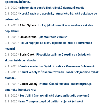
sjednocování děts...
9. 1. 2020 /
Írán omylem sestřelil ukrajinské dopravní letadlo
9. 1. 2020 /
Norská rada pro uprchlíky: Americko-íránská eskalace ve
velkém ohro...
9. 1. 2020 /
Albín Sybera
Hokej jako komunikační nástroj českého
populismu
9. 1. 2020 /
Lukáš Kraus
„Demokracie v Iráku“
9. 1. 2020 /
Pokud nepřijde ke slovu diplomacie, riziko konfrontace
nezmizí
9. 1. 2020 /
Boris Cvek
Filozoficky zajímavý rozdíl ve výsledcích
zkoumání dvou rakovin
9. 1. 2020 /
Osobní svědectví: Výlet do války s Qasemem Suleimanim
9. 1. 2020 /
Daniel Veselý v Českém rozhlasu: Zabití Solejmáního byl akt
státníh...
9. 1. 2020 /
Daniel Veselý
Kterak Česká televize (dez)interpretuje
americko-íránskou krizi
8. 1. 2020 /
Sestřelili Íránci ukrajinské dopravní letadlo omylem?
8. 1. 2020 /
Írán: Trump ustoupil od dalších vojenských akcí