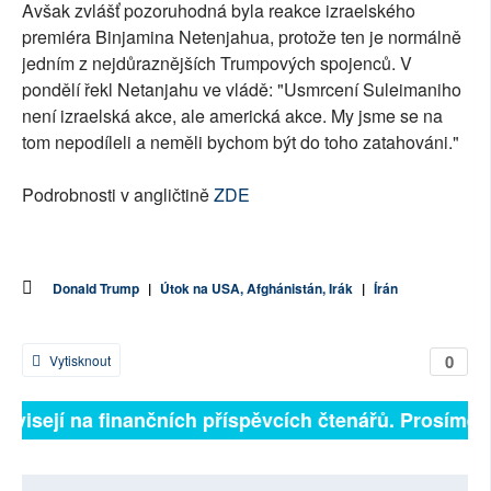
Avšak zvlášť pozoruhodná byla reakce izraelského
premiéra Binjamina Netenjahua, protože ten je normálně
jedním z nejdůraznějších Trumpových spojenců. V
pondělí řekl Netanjahu ve vládě: "Usmrcení Suleimaniho
není izraelská akce, ale americká akce. My jsme se na
tom nepodíleli a neměli bychom být do toho zatahováni."
Podrobnosti v angličtině
ZDE
Donald Trump
|
Útok na USA, Afghánistán, Irák
|
Írán
0
Vytisknout
závisejí na finančních příspěvcích čtenářů. Prosíme, p