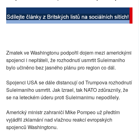
Zmatek ve Washingtonu podpořil dojem mezi americkými
spojenci i nepřáteli, že rozhodnutí usmrtit Suleimaniho
bylo učiněno bez jasného plánu pro region co dál.
Spojenci USA se dále distancují od Trumpova rozhodnutí
Suleimaniho usmrtit. Jak Izrael, tak NATO zdůraznily, že
se na leteckém úderu proti Suleimanimu nepodílely.
Americký ministr zahraničí Mike Pompeo už předtím
vyjádřil zklamání nad vlažnou reakcí evropských
spojenců Washingtonu.