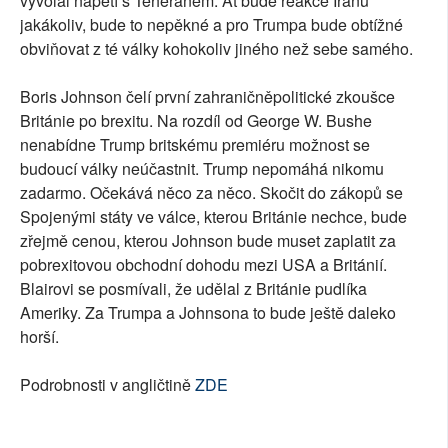
vyvolal napětí s Teheránem. Ať bude reakce Íránu
jakákoliv, bude to nepěkné a pro Trumpa bude obtížné
obviňovat z té války kohokoliv jiného než sebe samého.
Boris Johnson čelí první zahraničněpolitické zkoušce
Británie po brexitu. Na rozdíl od George W. Bushe
nenabídne Trump britskému premiéru možnost se
budoucí války neúčastnit. Trump nepomáhá nikomu
zadarmo. Očekává něco za něco. Skočit do zákopů se
Spojenými státy ve válce, kterou Británie nechce, bude
zřejmě cenou, kterou Johnson bude muset zaplatit za
pobrexitovou obchodní dohodu mezi USA a Británií.
Blairovi se posmívali, že udělal z Británie pudlíka
Ameriky. Za Trumpa a Johnsona to bude ještě daleko
horší.
Podrobnosti v angličtině
ZDE