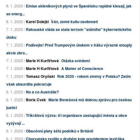
8. 1. 2020 /
Emise skleníkových plynů ve Španělsku rapidně klesají, jak
se energ...
8. 1. 2020 /
Karel Dolejší
Írán, země kultu osobnosti
7. 1. 2020 /
Rakouská vláda se stala terčem "státního" kybernetického
útoku
7. 1. 2020 /
Podívejte! Před Trumpovým útokem v Iráku výrazně stouply
akcie zbro...
7. 1. 2020 /
Marie H Kurfiřtová
Otázka svědomí
7. 1. 2020 /
Marie H Kurfiřtová
A Matter of Conscience
7. 1. 2020 /
Tomasz Oryński
Rok 2020 - rokem změny v Polsku? Zatím
však absurdita pokračuje
6. 1. 2020 /
No a co Austrálie?
6. 1. 2020 /
Boris Cvek
Marie Benešová má dobrou zprávu pro českou
justici
6. 1. 2020 /
Tříkrálová výzva: tři organizace zastupující města a obce
vyzývají ...
6. 1. 2020 /
Obscénní platy šéfů podniků v Británii
6. 1. 2020 /
Chorvatsko zvolilo v druhém kole prezidentem levičáka