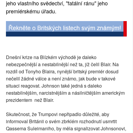
jeho vlastního svědectví, "fatální ránu" jeho
premiérskému úřadu.
Dnešní krize na Blízkém východě je daleko
nebezpečnější a nestabilnější než ta, jíž čelil Blair. Na
rozdíl od Tonyho Blaira, nynější britský premiér dosud
nečelil žádné válce a není známo, jak bude v takové
situaci reagovat. Johnson také jedná s daleko
nestabilnějším, narcistnějším a násilničtějším americkým
prezidentem než Blair.
Skutečnost, že Trumpovi nepřipadlo důležité, aby
informoval Británii o svém zbrklém rozhodnutí usmrtit
Qassema Suleimaniho, by měla signalizovat Johnsonovi,