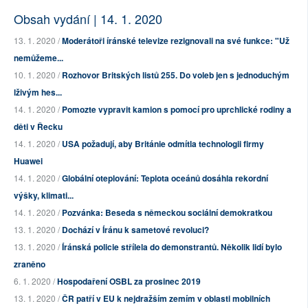
Obsah vydání | 14. 1. 2020
13. 1. 2020 /
Moderátoři íránské televize rezignovali na své funkce: "Už
nemůžeme...
10. 1. 2020 /
Rozhovor Britských listů 255. Do voleb jen s jednoduchým
lživým hes...
14. 1. 2020 /
Pomozte vypravit kamion s pomocí pro uprchlické rodiny a
děti v Řecku
14. 1. 2020 /
USA požadují, aby Británie odmítla technologii firmy
Huawei
14. 1. 2020 /
Globální oteplování: Teplota oceánů dosáhla rekordní
výšky, klimati...
14. 1. 2020 /
Pozvánka: Beseda s německou sociální demokratkou
13. 1. 2020 /
Dochází v Íránu k sametové revoluci?
13. 1. 2020 /
Íránská policie střílela do demonstrantů. Několik lidí bylo
zraněno
6. 1. 2020 /
Hospodaření OSBL za prosinec 2019
13. 1. 2020 /
ČR patří v EU k nejdražším zemím v oblasti mobilních