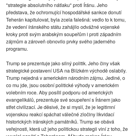
"strategie absolutního nátlaku" proti Íránu. Jeho
představa, že ochromující hospodářské sankce donutí
Teherán kapitulovat, byla zcela falešná: vedlo to k tomu,
že vedení íránského státu zahájilo odvážné vojenské
kroky proti svým arabským soupeřům i proti západním
zájmům a zároveň obnovilo prvky svého jaderného
programu.
Trump se prezentuje jako silný politik. Jeho činy však
strategické postavení USA na Blízkém východě oslabily.
Trump nejedná v americkém národním zájmu. Jediné, o
co mu jde, jsou osobní politické výhody v americkém
volebním roce. Aby posílil podporu od amerických
evangelikálů, prezentuje své soupeření s Íránem jako
střet civilizací. Je děsivé, že si myslí, že je legitimní
vojenskou reakcí spáchat válečné zločiny likvidací
historických iránských památníků. Trump se obává
veřejnosti, která už jeho politickou strategii viní z toho, že