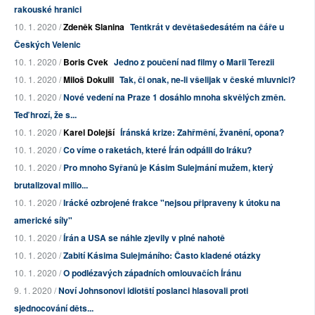
rakouské hranici
10. 1. 2020 /
Zdeněk Slanina
Tentkrát v devětašedesátém na čáře u
Českých Velenic
10. 1. 2020 /
Boris Cvek
Jedno z poučení nad filmy o Marii Terezii
10. 1. 2020 /
Miloš Dokulil
Tak, či onak, ne-li všelijak v české mluvnici?
10. 1. 2020 /
Nové vedení na Praze 1 dosáhlo mnoha skvělých změn.
Teď hrozí, že s...
10. 1. 2020 /
Karel Dolejší
Íránská krize: Zahřmění, žvanění, opona?
10. 1. 2020 /
Co víme o raketách, které Írán odpálil do Iráku?
10. 1. 2020 /
Pro mnoho Syřanů je Kásim Sulejmání mužem, který
brutalizoval milio...
10. 1. 2020 /
Irácké ozbrojené frakce "nejsou připraveny k útoku na
americké síly"
10. 1. 2020 /
Írán a USA se náhle zjevily v plné nahotě
10. 1. 2020 /
Zabití Kásima Sulejmáního: Často kladené otázky
10. 1. 2020 /
O podlézavých západních omlouvačích Íránu
9. 1. 2020 /
Noví Johnsonovi idiotští poslanci hlasovali proti
sjednocování děts...