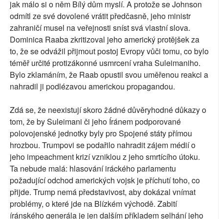
jak málo si o něm Bílý dům myslí. A protože se Johnson
odmítl ze své dovolené vrátit předčasně, jeho ministr
zahraničí musel na veřejnosti sníst svá vlastní slova.
Dominica Raaba zkritizoval jeho americký protějšek za
to, že se odvážil přijmout postoj Evropy vůči tomu, co bylo
téměř určité protizákonné usmrcení vraha Suleimaniho.
Bylo zklamáním, že Raab opustil svou uměřenou reakci a
nahradil ji podlézavou americkou propagandou.
Zdá se, že neexistují skoro žádné důvěryhodné důkazy o
tom, že by Suleimani či jeho Íránem podporované
polovojenské jednotky byly pro Spojené státy přímou
hrozbou. Trumpovi se podařilo nahradit zájem médií o
jeho impeachment krizí vzniklou z jeho smrtícího útoku.
Ta nebude malá: hlasování iráckého parlamentu
požadující odchod amerických vojsk je příchutí toho, co
přijde. Trump nemá představivost, aby dokázal vnímat
problémy, o které jde na Blízkém východě. Zabití
íránského generála je jen dalším příkladem selhání jeho