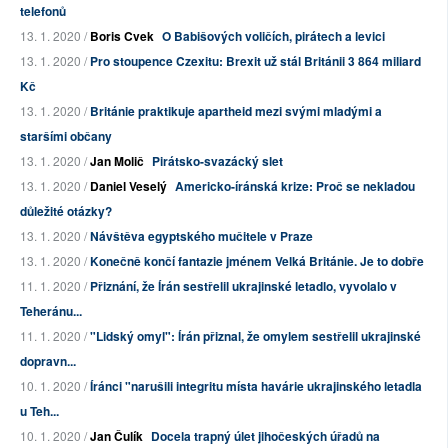
telefonů
13. 1. 2020 /
Boris Cvek
O Babišových voličích, pirátech a levici
13. 1. 2020 /
Pro stoupence Czexitu: Brexit už stál Británii 3 864 miliard
Kč
13. 1. 2020 /
Británie praktikuje apartheid mezi svými mladými a
staršími občany
13. 1. 2020 /
Jan Molič
Pirátsko-svazácký slet
13. 1. 2020 /
Daniel Veselý
Americko-íránská krize: Proč se nekladou
důležité otázky?
13. 1. 2020 /
Návštěva egyptského mučitele v Praze
13. 1. 2020 /
Konečně končí fantazie jménem Velká Británie. Je to dobře
11. 1. 2020 /
Přiznání, že Írán sestřelil ukrajinské letadlo, vyvolalo v
Teheránu...
11. 1. 2020 /
"Lidský omyl": Írán přiznal, že omylem sestřelil ukrajinské
dopravn...
10. 1. 2020 /
Íránci "narušili integritu místa havárie ukrajinského letadla
u Teh...
10. 1. 2020 /
Jan Čulík
Docela trapný úlet jihočeských úřadů na