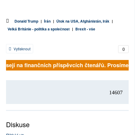
Donald Trump
|
Írán
|
Útok na USA, Afghánistán, Irák
|
Velká Británie - politika a společnost
|
Brexit - vše
0
Vytisknout
ávisejí na finančních příspěvcích čtenářů. Prosíme, př
14607
Diskuse