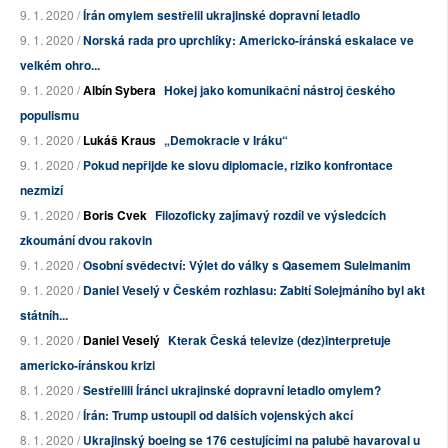
9. 1. 2020 /
Írán omylem sestřelil ukrajinské dopravní letadlo
9. 1. 2020 /
Norská rada pro uprchlíky: Americko-íránská eskalace ve
velkém ohro...
9. 1. 2020 /
Albín Sybera
Hokej jako komunikační nástroj českého
populismu
9. 1. 2020 /
Lukáš Kraus
„Demokracie v Iráku“
9. 1. 2020 /
Pokud nepřijde ke slovu diplomacie, riziko konfrontace
nezmizí
9. 1. 2020 /
Boris Cvek
Filozoficky zajímavý rozdíl ve výsledcích
zkoumání dvou rakovin
9. 1. 2020 /
Osobní svědectví: Výlet do války s Qasemem Suleimanim
9. 1. 2020 /
Daniel Veselý v Českém rozhlasu: Zabití Solejmáního byl akt
státníh...
9. 1. 2020 /
Daniel Veselý
Kterak Česká televize (dez)interpretuje
americko-íránskou krizi
8. 1. 2020 /
Sestřelili Íránci ukrajinské dopravní letadlo omylem?
8. 1. 2020 /
Írán: Trump ustoupil od dalších vojenských akcí
8. 1. 2020 /
Ukrajinský boeing se 176 cestujícími na palubě havaroval u