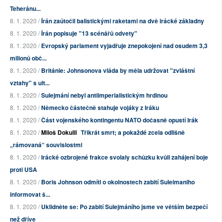
Teheránu...
8. 1. 2020 /
Írán zaútočil balistickými raketami na dvě irácké základny
8. 1. 2020 /
Írán popisuje "13 scénářů odvety"
8. 1. 2020 /
Evropský parlament vyjadřuje znepokojení nad osudem 3,3
milionů obč...
8. 1. 2020 /
Británie: Johnsonova vláda by měla udržovat "zvláštní
vztahy" s ult...
8. 1. 2020 /
Sulejmání nebyl antiimperialistickým hrdinou
8. 1. 2020 /
Německo částečně stahuje vojáky z Iráku
8. 1. 2020 /
Část vojenského kontingentu NATO dočasně opustí Irák
8. 1. 2020 /
Miloš Dokulil
Třikrát smrt; a pokaždé zcela odlišně
„rámovaná“ souvislostmi
8. 1. 2020 /
Irácké ozbrojené frakce svolaly schůzku kvůli zahájení boje
proti USA
8. 1. 2020 /
Boris Johnson odmítl o okolnostech zabití Suleimaniho
informovat š...
8. 1. 2020 /
Uklidněte se: Po zabití Sulejmáního jsme ve větším bezpečí
než dříve