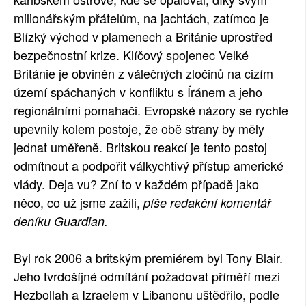
milionářským přátelům, na jachtách, zatímco je
SOCIÁLNÍ SÍTĚ
Blízký východ v plamenech a Británie uprostřed
RUBRIKY
bezpečnostní krize. Klíčový spojenec Velké
Británie je obviněn z válečných zločinů na cizím
PLNÁ VERZE STRÁNEK
území spáchaných v konfliktu s Íránem a jeho
regionálními pomahači. Evropské názory se rychle
upevnily kolem postoje, že obě strany by měly
jednat uměřeně. Britskou reakcí je tento postoj
odmítnout a podpořit válkychtivý přístup americké
vlády. Deja vu? Zní to v každém případě jako
něco, co už jsme zažili,
píše redakční komentář
deníku Guardian.
Byl rok 2006 a britským premiérem byl Tony Blair.
Jeho tvrdošíjné odmítání požadovat příměří mezi
Hezbollah a Izraelem v Libanonu uštědřilo, podle