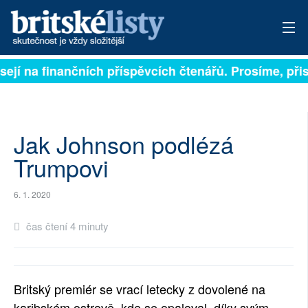
sejí na finančních příspěvcích čtenářů. Prosíme, přisp
PŘIHLÁSIT
AKTUÁLNÍ VYDÁNÍ
ARCHIV
Jak Johnson podlézá
Trumpovi
ROZHOVORY
6. 1. 2020
TÉMATA
čas čtení 4 minuty
NEJČTENĚJŠÍ ZA 7 DNÍ
AUTOŘI
Britský premiér se vrací letecky z dovolené na
PŘÍSPĚVKY NA PROVOZ
karibském ostrově, kde se opaloval, díky svým