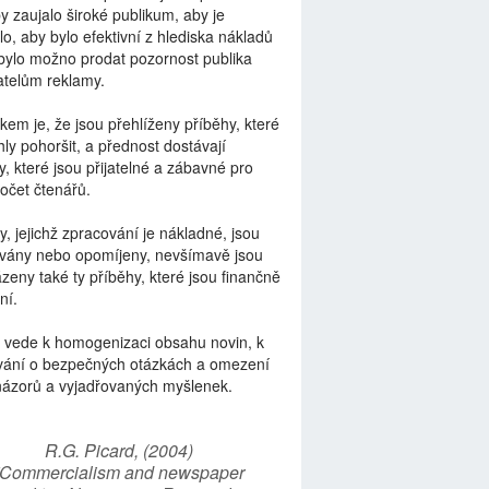
by zaujalo široké publikum, aby je
lo, aby bylo efektivní z hlediska nákladů
bylo možno prodat pozornost publika
telům reklamy.
kem je, že jsou přehlíženy příběhy, které
ly pohoršit, a přednost dostávají
y, které jsou přijatelné a zábavné pro
počet čtenářů.
y, jejichž zpracování je nákladné, jsou
vány nebo opomíjeny, nevšímavě jsou
zeny také ty příběhy, které jsou finančně
ní.
 vede k homogenizaci obsahu novin, k
vání o bezpečných otázkách a omezení
názorů a vyjadřovaných myšlenek.
R.G. Picard, (2004)
“Commercialism and newspaper