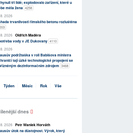
hynuli tři lidé; explodovalo zařízení, které u
ebe měla žena
4258
 8. 2026
hada trvanlivosti římského betonu rozluštěna
203
 8. 2026
Oldřich Maděra
potřeba vody v JE Dukovany
4110
 8. 2026
ausův podržtaška v roli Babišova ministra
hraničí tají úzké technologické propojení se
přízněným dezinformačním zdrojem
3468
Týden
Měsíc
Rok
Vše
ílenější dnes
 8. 2026
Petr Waniek Horváth
ausův útok na důstojnost. Výrok, který