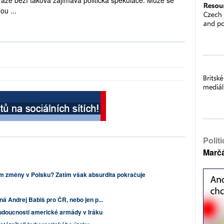
raze běží taková zajímavá politická spekulace: Může se
ou ...
Polit
Marč
m změny v Polsku? Zatím však absurdita pokračuje
ná Andrej Babiš pro ČR, nebo jen p...
doucnosti americké armády v Iráku