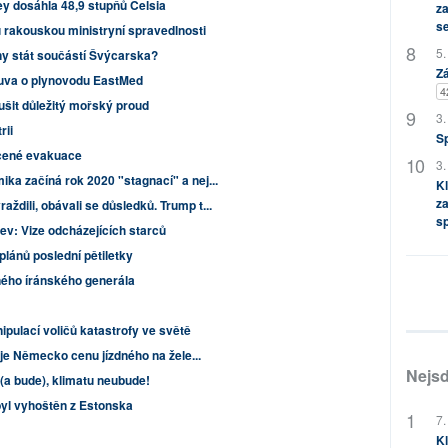
ey dosáhla 48,9 stupňů Celsia
za
s
 rakouskou ministryní spravedlnosti
5.
ony stát součástí Švýcarska?
Zá
uva o plynovodu EastMed
4
šit důležitý mořský proud
3.
rii
S
ucené evakuace
3.
ka začíná rok 2020 "stagnací" a nej...
Kl
za
dili, obávali se důsledků. Trump t...
s
ev: Vize odcházejících starců
plánů poslední pětiletky
ného íránského generála
ipulací voličů katastrofy ve světě
uje Německo cenu jízdného na žele...
Nejsd
(a bude), klimatu neubude!
 byl vyhoštěn z Estonska
7.
Kl