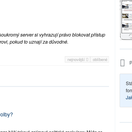
soukromý server si vyhrazují právo blokovat přístup
rovi, pokud to uznají za důvodné.
nejnovější
oblíbené
P
St
for
Ja
volby?