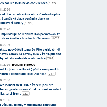
es not like to its news conferences
15524
 8. 2026
čet obětí v pohraniční krizi v Ceutě stoupl na
, španělská vláda oznámila plány na
ybudování bariéry
11528
 8. 2026
ump ustoupil od útoků na Írán po varování ze
aúdské Arábie a hrozbách z Teheránu
10023
 8. 2026
kazy nasvědčují tomu, že USA svrhly téměř
novou bombu na obytný dům v Íránu, přičemž
hynulo dvouleté dítě a jeho rodiče
7487
 8. 2026
Bohumil Kartous
acinka jako orwellovský pěšák trumpovské
titeze o demokracii (o skutečnosti)
7434
 8. 2026
vá jednání mezi USA a Íránem jsou pro
herán „poslední šancí“, jak zabránit eskalaci
lky, tvrdí Trump
5223
 8. 2026
ři výbuchu bomby v moskevské restauraci