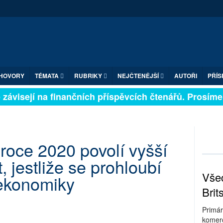
HOVORY
TÉMATA
RUBRIKY
NEJČTENĚJŠÍ
AUTOŘI
PŘÍS
závisejí na finančních příspěvcích čtenářů. Prosíme, p
 roce 2020 povolí vyšší
, jestliže se prohloubí
Všec
ekonomiky
Brit
Primár
komerc