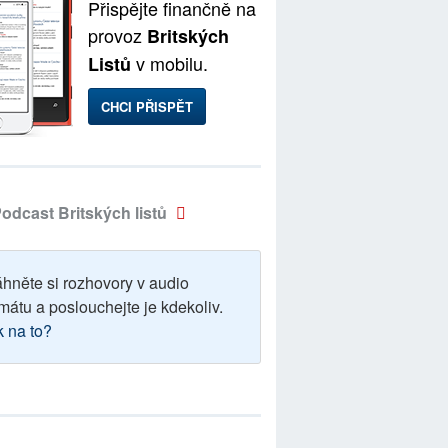
Přispějte finančně na
provoz
Britských
v mobilu.
Listů
CHCI PŘISPĚT
odcast Britských listů
áhněte si rozhovory v audio
mátu a poslouchejte je kdekoliv.
k na to?