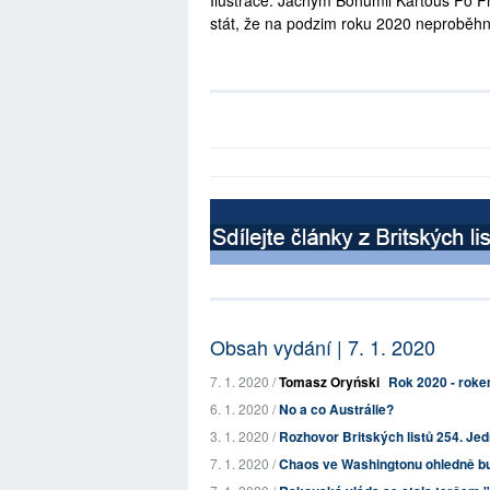
Ilustrace: Jáchym Bohumil Kartous Po P
stát, že na podzim roku 2020 neproběhn
Obsah vydání | 7. 1. 2020
7. 1. 2020 /
Tomasz Oryński
Rok 2020 - roke
6. 1. 2020 /
No a co Austrálie?
3. 1. 2020 /
Rozhovor Britských listů 254. Jed
7. 1. 2020 /
Chaos ve Washingtonu ohledně bu