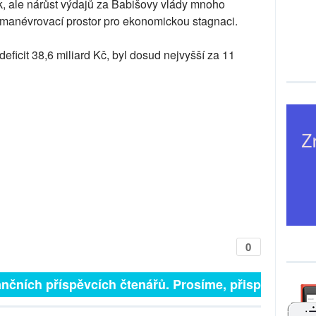
k, ale nárůst výdajů za Babišovy vlády mnoho
manévrovací prostor pro ekonomickou stagnaci.
ficit 38,6 miliard Kč, byl dosud nejvyšší za 11
0
nčních příspěvcích čtenářů. Prosíme, přispějte. ➥