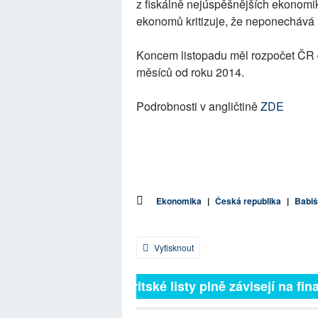
z fiskálně nejúspěšnějších ekonomi
ekonomů kritizuje, že neponechává 
Koncem listopadu měl rozpočet ČR de
měsíců od roku 2014.
Podrobnosti v angličtině
ZDE
Ekonomika
|
Česká republika
|
Babiš
Vytisknout
Britské listy plně závisejí na fina