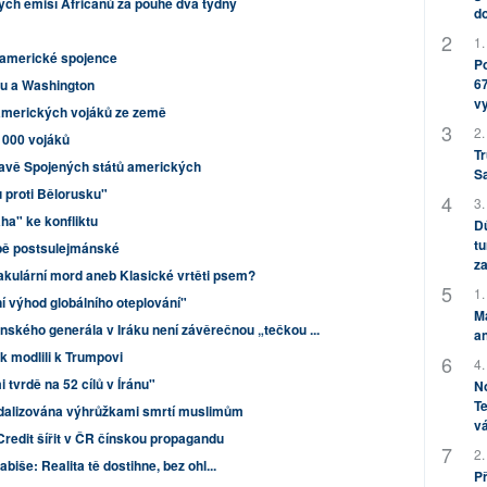
ých emisí Afričanů za pouhé dva týdny
do
1.
l americké spojence
Po
67
opu a Washington
v
í amerických vojáků ze země
2.
 000 vojáků
Tr
tavě Spojených států amerických
S
u proti Bělorusku"
3.
a" ke konfliktu
Dů
tu
bě postsulejmánské
za
akulární mord aneb Klasické vrtěti psem?
1.
í výhod globálního oteplování"
M
nského generála v Iráku není závěrečnou „tečkou ...
an
k modlili k Trumpovi
4.
 tvrdě na 52 cílů v Íránu"
No
Te
ndalizována výhrůžkami smrtí muslimům
vá
redit šířit v ČR čínskou propagandu
2.
iše: Realita tě dostihne, bez ohl...
P