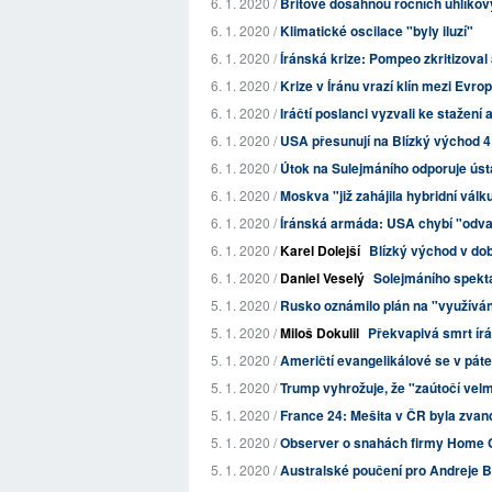
6. 1. 2020 /
Britové dosáhnou ročních uhlíkov
6. 1. 2020 /
Klimatické oscilace "byly iluzí"
6. 1. 2020 /
Íránská krize: Pompeo zkritizova
6. 1. 2020 /
Krize v Íránu vrazí klín mezi Evr
6. 1. 2020 /
Iráčtí poslanci vyzvali ke stažen
6. 1. 2020 /
USA přesunují na Blízký východ 4
6. 1. 2020 /
Útok na Sulejmáního odporuje ús
6. 1. 2020 /
Moskva "již zahájila hybridní válk
6. 1. 2020 /
Íránská armáda: USA chybí "odvah
6. 1. 2020 /
Karel Dolejší
Blízký východ v do
6. 1. 2020 /
Daniel Veselý
Solejmáního spekt
5. 1. 2020 /
Rusko oznámilo plán na "využíván
5. 1. 2020 /
Miloš Dokulil
Překvapivá smrt írá
5. 1. 2020 /
Američtí evangelikálové se v páte
5. 1. 2020 /
Trump vyhrožuje, že "zaútočí velmi
5. 1. 2020 /
France 24: Mešita v ČR byla zva
5. 1. 2020 /
Observer o snahách firmy Home C
5. 1. 2020 /
Australské poučení pro Andreje Bab