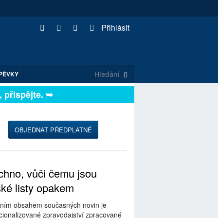
Přihlásit
PĚVKY
řispějte. ➥
OBJEDNAT PŘEDPLATNÉ
hno, vůči čemu jsou
ské listy opakem
ním obsahem současných novin je
ionalizované zpravodajství zpracované