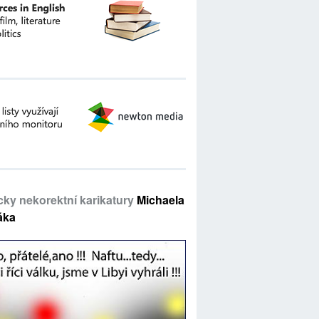
icky nekorektní karikatury
Michaela
áka