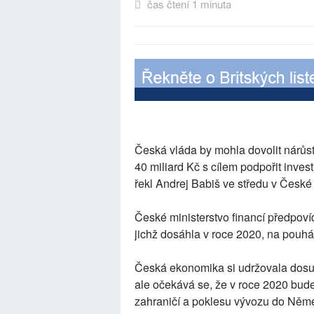
čas čtení 1 minuta
Česká vláda by mohla dovolit nárůst
40 miliard Kč s cílem podpořit inve
řekl Andrej Babiš ve středu v České 
České ministerstvo financí předpov
jichž dosáhla v roce 2020, na pouhá
Česká ekonomika si udržovala dosud
ale očekává se, že v roce 2020 bude 
zahraničí a poklesu vývozu do Něme