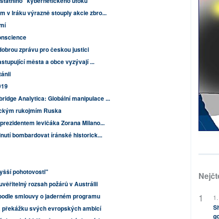
státního" kybernetického útoku
 v Iráku výrazně stouply akcie zbro...
mí
onscience
obrou zprávu pro českou justici
stupující města a obce vyzývají ...
ánii
019
dge Analytica: Globální manipulace ...
tickým rukojmím Ruska
prezidentem levičáka Zorana Milano...
nutí bombardovat íránské historick...
yšší pohotovosti"
Nejčt
ěřitelný rozsah požárů v Austrálii
podle smlouvy o jaderném programu
1.
Sh
a překážku svých evropských ambicí
go