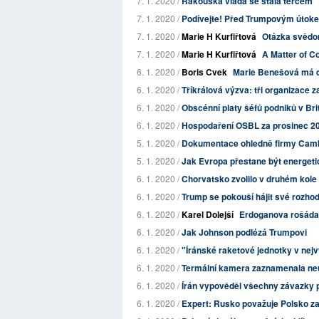
7. 1. 2020 /
Rakouská vláda se stala terčem "
7. 1. 2020 /
Podívejte! Před Trumpovým útokem
7. 1. 2020 /
Marie H Kurfiřtová
Otázka svědo
7. 1. 2020 /
Marie H Kurfiřtová
A Matter of C
6. 1. 2020 /
Boris Cvek
Marie Benešová má d
6. 1. 2020 /
Tříkrálová výzva: tři organizace za
6. 1. 2020 /
Obscénní platy šéfů podniků v Brit
6. 1. 2020 /
Hospodaření OSBL za prosinec 2
5. 1. 2020 /
Dokumentace ohledně firmy Cambri
5. 1. 2020 /
Jak Evropa přestane být energe
6. 1. 2020 /
Chorvatsko zvolilo v druhém kole 
6. 1. 2020 /
Trump se pokouší hájit své rozhod
6. 1. 2020 /
Karel Dolejší
Erdoganova rošáda
6. 1. 2020 /
Jak Johnson podlézá Trumpovi
6. 1. 2020 /
"Íránské raketové jednotky v nejv
6. 1. 2020 /
Termální kamera zaznamenala neuv
6. 1. 2020 /
Írán vypověděl všechny závazky 
6. 1. 2020 /
Expert: Rusko považuje Polsko z