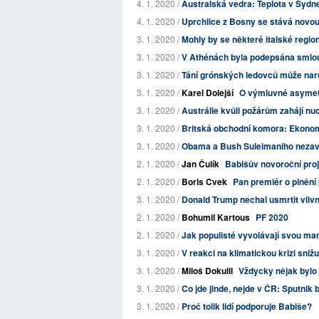
4. 1. 2020 /
Australská vedra: Teplota v Sydn
4. 1. 2020 /
Uprchlice z Bosny se stává novou
3. 1. 2020 /
Mohly by se některé italské regi
3. 1. 2020 /
V Athénách byla podepsána smlo
3. 1. 2020 /
Tání grónských ledovců může naru
3. 1. 2020 /
Karel Dolejší
O výmluvné asymet
3. 1. 2020 /
Austrálie kvůli požárům zahájí n
3. 1. 2020 /
Britská obchodní komora: Ekonomi
3. 1. 2020 /
Obama a Bush Suleimaniho nezavraž
2. 1. 2020 /
Jan Čulík
Babišův novoroční proj
2. 1. 2020 /
Boris Cvek
Pan premiér o plnění 
3. 1. 2020 /
Donald Trump nechal usmrtit vliv
2. 1. 2020 /
Bohumil Kartous
PF 2020
2. 1. 2020 /
Jak populisté vyvolávají svou man
3. 1. 2020 /
V reakci na klimatickou krizi sniž
3. 1. 2020 /
Miloš Dokulil
Vždycky nějak bylo 
3. 1. 2020 /
Co jde jinde, nejde v ČR: Sputnik
3. 1. 2020 /
Proč tolik lidí podporuje Babiše?