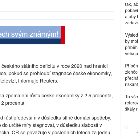
tak, a
pobavi
a aby 
zadava
Výsled
by moh
příběh
větší 
 českého státního deficitu v roce 2020 nad hranici
Příběh
zlehčo
stice, pokud se prohloubí stagnace české ekonomiky,
přechá
televizi, informuje Reuters.
riskant
ídá zpomalení růstu české ekonomiky z 2,5 procenta,
To vše
 2 procenta.
refero
škály 
 růst především v důsledku silné domácí spotřeby,
do určité míry stagnovat, v důsledku slabosti v
cka. ČR se považuje v posledních letech za jednu