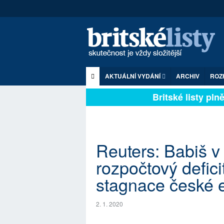
AKTUÁLNÍ VYDÁNÍ
ARCHIV
ROZ
Britské listy plně 
Reuters: Babiš v
rozpočtový deficit
stagnace české 
2. 1. 2020