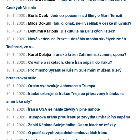
Českých Velenic
10. 1. 2020 /
Boris Cvek
Jedno z poučení nad filmy o Marii Terezii
10. 1. 2020 /
Miloš Dokulil
Tak, či onak, ne-li všelijak v české mluvnici?
18. 4. 2017 /
Bohumil Kartous
Diskutujte na Britských listech
10. 1. 2020 /
Nové vedení na Praze 1 dosáhlo mnoha skvělých změn.
Teď hrozí, že s...
10. 1. 2020 /
Karel Dolejší
Íránská krize: Zahřmění, žvanění, opona?
10. 1. 2020 /
Co víme o raketách, které Írán odpálil do Iráku?
10. 1. 2020 /
Pro mnoho Syřanů je Kásim Sulejmání mužem, který
brutalizoval milio...
10. 1. 2020 /
Orbán vychvaluje Johnsona a Trumpa
10. 1. 2020 /
Irácké ozbrojené frakce "nejsou připraveny k útoku na
americké síly"
10. 1. 2020 /
Írán a USA se náhle zjevily v plné nahotě
10. 1. 2020 /
Trumpova tiráda proti Íránu je zavytím umírajícího impéria
10. 1. 2020 /
Zabití Kásima Sulejmáního: Často kladené otázky
10. 1. 2020 /
O podlézavých západních omlouvačích Íránu