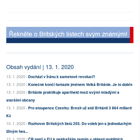
Obsah vydání | 13. 1. 2020
13. 1. 2020 /
Dochází v Íránu k sametové revoluci?
13. 1. 2020 /
Konečně končí fantazie jménem Velká Británie. Je to dobře
13. 1. 2020 /
Británie praktikuje apartheid mezi svými mladými a
staršími občany
13. 1. 2020 /
Pro stoupence Czexitu: Brexit už stál Británii 3 864 miliard
Kč
10. 1. 2020 /
Rozhovor Britských listů 255. Do voleb jen s jednoduchým
lživým hes...
13. 1. 2020 /
ČR patří v EU k nejdražším zemím v oblasti mobilních