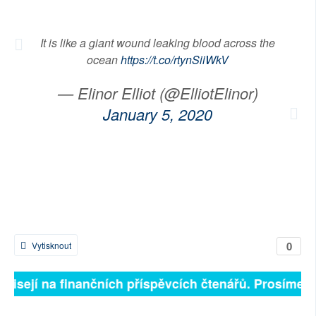
It is like a giant wound leaking blood across the
ocean
https://t.co/rtynSiiWkV
— Elinor Elliot (@ElliotElinor)
January 5, 2020
0
Vytisknout
ávisejí na finančních příspěvcích čtenářů. Prosíme, p