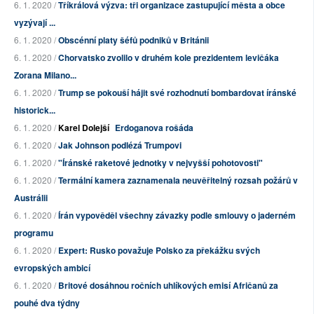
6. 1. 2020 /
Tříkrálová výzva: tři organizace zastupující města a obce
vyzývají ...
6. 1. 2020 /
Obscénní platy šéfů podniků v Británii
6. 1. 2020 /
Chorvatsko zvolilo v druhém kole prezidentem levičáka
Zorana Milano...
6. 1. 2020 /
Trump se pokouší hájit své rozhodnutí bombardovat íránské
historick...
6. 1. 2020 /
Karel Dolejší
Erdoganova rošáda
6. 1. 2020 /
Jak Johnson podlézá Trumpovi
6. 1. 2020 /
"Íránské raketové jednotky v nejvyšší pohotovosti"
6. 1. 2020 /
Termální kamera zaznamenala neuvěřitelný rozsah požárů v
Austrálii
6. 1. 2020 /
Írán vypověděl všechny závazky podle smlouvy o jaderném
programu
6. 1. 2020 /
Expert: Rusko považuje Polsko za překážku svých
evropských ambicí
6. 1. 2020 /
Britové dosáhnou ročních uhlíkových emisí Afričanů za
pouhé dva týdny