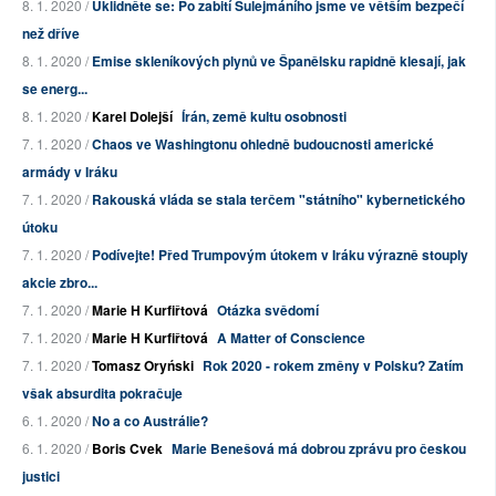
8. 1. 2020 /
Uklidněte se: Po zabití Sulejmáního jsme ve větším bezpečí
než dříve
8. 1. 2020 /
Emise skleníkových plynů ve Španělsku rapidně klesají, jak
se energ...
8. 1. 2020 /
Karel Dolejší
Írán, země kultu osobnosti
7. 1. 2020 /
Chaos ve Washingtonu ohledně budoucnosti americké
armády v Iráku
7. 1. 2020 /
Rakouská vláda se stala terčem "státního" kybernetického
útoku
7. 1. 2020 /
Podívejte! Před Trumpovým útokem v Iráku výrazně stouply
akcie zbro...
7. 1. 2020 /
Marie H Kurfiřtová
Otázka svědomí
7. 1. 2020 /
Marie H Kurfiřtová
A Matter of Conscience
7. 1. 2020 /
Tomasz Oryński
Rok 2020 - rokem změny v Polsku? Zatím
však absurdita pokračuje
6. 1. 2020 /
No a co Austrálie?
6. 1. 2020 /
Boris Cvek
Marie Benešová má dobrou zprávu pro českou
justici