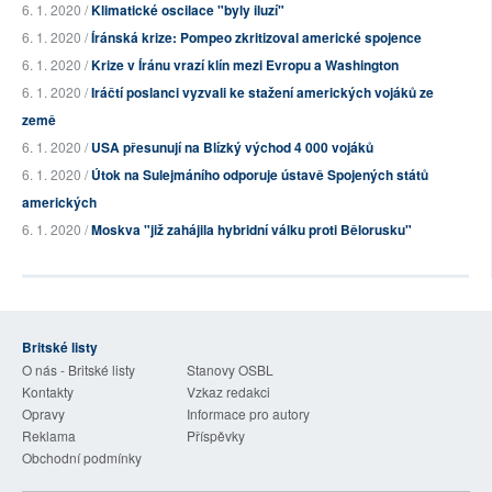
6. 1. 2020 /
Klimatické oscilace "byly iluzí"
6. 1. 2020 /
Íránská krize: Pompeo zkritizoval americké spojence
6. 1. 2020 /
Krize v Íránu vrazí klín mezi Evropu a Washington
6. 1. 2020 /
Iráčtí poslanci vyzvali ke stažení amerických vojáků ze
země
6. 1. 2020 /
USA přesunují na Blízký východ 4 000 vojáků
6. 1. 2020 /
Útok na Sulejmáního odporuje ústavě Spojených států
amerických
6. 1. 2020 /
Moskva "již zahájila hybridní válku proti Bělorusku"
Britské listy
O nás - Britské listy
Stanovy OSBL
Kontakty
Vzkaz redakci
Opravy
Informace pro autory
Reklama
Příspěvky
Obchodní podmínky