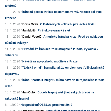
telefonů
13. 1. 2020 /
Íránská policie střílela do demonstrantů. Několik lidí bylo
zraněno
13. 1. 2020 /
Boris Cvek
O Babišových voličích, pirátech a levici
13. 1. 2020 /
Jan Molič
Pirátsko-svazácký slet
13. 1. 2020 /
Daniel Veselý
Americko-íránská krize: Proč se nekladou
důležité otázky?
11. 1. 2020 /
Přiznání, že Írán sestřelil ukrajinské letadlo, vyvolalo v
Teheránu...
13. 1. 2020 /
Návštěva egyptského mučitele v Praze
11. 1. 2020 /
"Lidský omyl": Írán přiznal, že omylem sestřelil ukrajinské
dopravn...
10. 1. 2020 /
Íránci "narušili integritu místa havárie ukrajinského letadla
u Teh...
10. 1. 2020 /
Jan Čulík
Docela trapný úlet jihočeských úřadů na
rakouské hranici
6. 1. 2020 /
Hospodaření OSBL za prosinec 2019
10. 1. 2020 /
Zdeněk Slanina
Tentkrát v devětašedesátém na čáře u