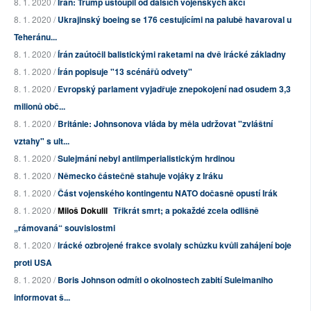
8. 1. 2020 /
Írán: Trump ustoupil od dalších vojenských akcí
8. 1. 2020 /
Ukrajinský boeing se 176 cestujícími na palubě havaroval u
Teheránu...
8. 1. 2020 /
Írán zaútočil balistickými raketami na dvě irácké základny
8. 1. 2020 /
Írán popisuje "13 scénářů odvety"
8. 1. 2020 /
Evropský parlament vyjadřuje znepokojení nad osudem 3,3
milionů obč...
8. 1. 2020 /
Británie: Johnsonova vláda by měla udržovat "zvláštní
vztahy" s ult...
8. 1. 2020 /
Sulejmání nebyl antiimperialistickým hrdinou
8. 1. 2020 /
Německo částečně stahuje vojáky z Iráku
8. 1. 2020 /
Část vojenského kontingentu NATO dočasně opustí Irák
8. 1. 2020 /
Miloš Dokulil
Třikrát smrt; a pokaždé zcela odlišně
„rámovaná“ souvislostmi
8. 1. 2020 /
Irácké ozbrojené frakce svolaly schůzku kvůli zahájení boje
proti USA
8. 1. 2020 /
Boris Johnson odmítl o okolnostech zabití Suleimaniho
informovat š...