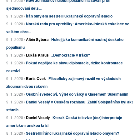
9. 1. 2020 /
Noví Johnsonovi idiotští poslanci hlasovali proti
sjednocování děts...
9. 1. 2020 /
Írán omylem sestřelil ukrajinské dopravní letadlo
9. 1. 2020 /
Norská rada pro uprchlíky: Americko-íránská eskalace ve
velkém ohro...
9. 1. 2020 /
Albín Sybera
Hokej jako komunikační nástroj českého
populismu
9. 1. 2020 /
Lukáš Kraus
„Demokracie v Iráku“
9. 1. 2020 /
Pokud nepřijde ke slovu diplomacie, riziko konfrontace
nezmizí
9. 1. 2020 /
Boris Cvek
Filozoficky zajímavý rozdíl ve výsledcích
zkoumání dvou rakovin
9. 1. 2020 /
Osobní svědectví: Výlet do války s Qasemem Suleimanim
9. 1. 2020 /
Daniel Veselý v Českém rozhlasu: Zabití Solejmáního byl akt
státníh...
9. 1. 2020 /
Daniel Veselý
Kterak Česká televize (dez)interpretuje
americko-íránskou krizi
8. 1. 2020 /
Sestřelili Íránci ukrajinské dopravní letadlo omylem?