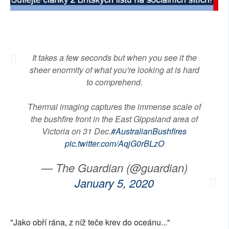
SOCIÁLNÍ SÍTĚ
RUBRIKY
It takes a few seconds but when you see it the
PLNÁ VERZE STRÁNEK
sheer enormity of what you're looking at is hard
to comprehend.
Thermal imaging captures the immense scale of
the bushfire front in the East Gippsland area of
Victoria on 31 Dec.
#AustralianBushfires
pic.twitter.com/AqjG0rBLzO
— The Guardian (@guardian)
January 5, 2020
"Jako obří rána, z níž teče krev do oceánu..."