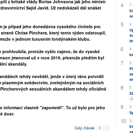
ili z britské vlády Borise Johnsona jak jeho ministr
7.
zdravotnictví Sajid Javid. Už nedokázali dál snášet
Kl
od
4.
je případ jeho donedávna vysokého činitele pro
Op
 straně Chrise Pinchera, který tento týden odstoupil,
Am
l muže v jednom luxusním londýnském klubu.
i
4.
 prohloubila, protože vyšlo najevo, že do vysoké
In
nson jmenoval už v roce 2019, přestože předtím byl
2.
lní skandály.
P
za
andálech tehdy nevěděl, jenže v úterý ráno potvrdil
s
ím písemným svědectvím, zveřejněným na sociálních
5.
h Pincherových sexuálních skandálem tehdy oficiálně
Zá
4
3.
to informaci vlastně "zapomněl". To už bylo pro jeho
S
ně dost:
3.
Kl
Celý článek
1
za