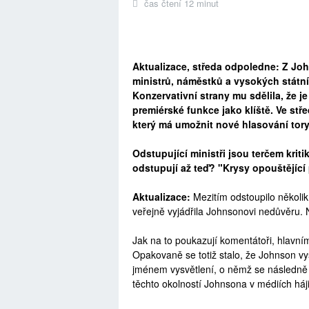
čas čtení 12 minut
Aktualizace, středa odpoledne: Z Joh
ministrů, náměstků a vysokých státní
Konzervativní strany mu sdělila, že 
premiérské funkce jako klíště. Ve st
který má umožnit nové hlasování to
Odstupující ministři jsou terčem krit
odstupují až teď? "Krysy opouštějící 
Aktualizace:
Mezitím odstoupilo několik 
veřejně vyjádřila Johnsonovi nedůvěru. N
Jak na to poukazují komentátoři, hlavní
Opakovaně se totiž stalo, že Johnson vysl
jménem vysvětlení, o němž se následně uk
těchto okolností Johnsona v médiích háji