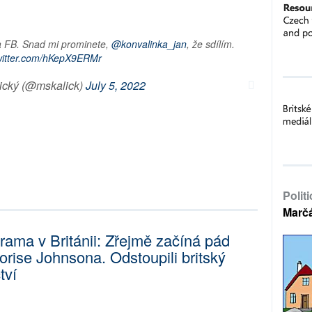
a FB. Snad mi prominete,
@konvalinka_jan
, že sdílím.
twitter.com/hKepX9ERMr
ický (@mskalick)
July 5, 2022
Polit
Marč
rama v Británii: Zřejmě začíná pád
orise Johnsona. Odstoupili britský
tví