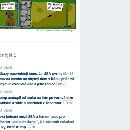
enější
 8. 2026
kazy nasvědčují tomu, že USA svrhly téměř
novou bombu na obytný dům v Íránu, přičemž
hynulo dvouleté dítě a jeho rodiče
10597
 8. 2026
ump ustoupil od útoků na Írán po varování ze
aúdské Arábie a hrozbách z Teheránu
10178
 8. 2026
vá jednání mezi USA a Íránem jsou pro
herán „poslední šancí“, jak zabránit eskalaci
lky, tvrdí Trump
7778