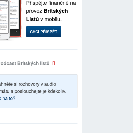
Přispějte finančně na
provoz
Britských
v mobilu.
Listů
CHCI PŘISPĚT
odcast Britských listů
áhněte si rozhovory v audio
mátu a poslouchejte je kdekoliv.
k na to?