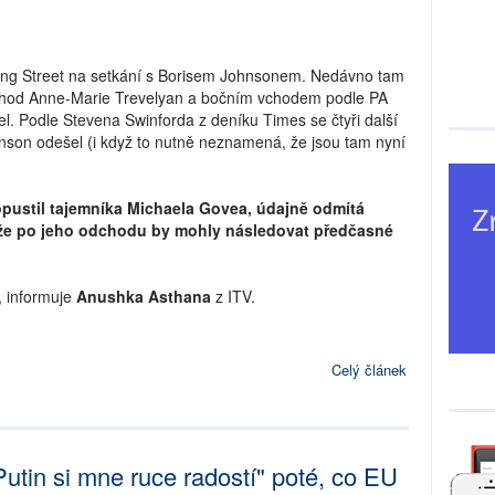
ning Street na setkání s Borisem Johnsonem. Nedávno tam
bchod Anne-Marie Trevelyan a bočním vchodem podle PA
tel. Podle Stevena Swinforda z deníku Times se čtyři další
Johnson odešel (i když to nutně neznamená, že jsou tam nyní
opustil tajemníka Michaela Govea, údajně odmítá
í, že po jeho odchodu by mohly následovat předčasné
, informuje
Anushka Asthana
z ITV.
Celý článek
Putin si mne ruce radostí" poté, co EU