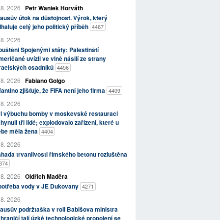
 8. 2026
Petr Waniek Horváth
ausův útok na důstojnost. Výrok, který
haluje celý jeho politický příběh
4467
 8. 2026
uštěni Spojenými státy: Palestinští
eričané uvízli ve vlně násilí ze strany
zraelských osadníků
4456
 8. 2026
Fabiano Golgo
fantino zjišťuje, že FIFA není jeho firma
4409
 8. 2026
ři výbuchu bomby v moskevské restauraci
hynuli tři lidé; explodovalo zařízení, které u
ebe měla žena
4404
 8. 2026
hada trvanlivosti římského betonu rozluštěna
374
 8. 2026
Oldřich Maděra
potřeba vody v JE Dukovany
4271
 8. 2026
ausův podržtaška v roli Babišova ministra
hraničí tají úzké technologické propojení se