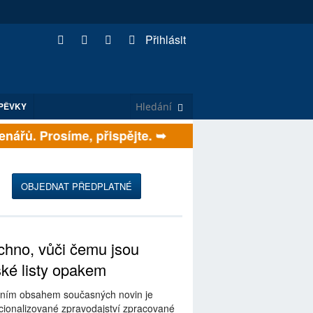
Přihlásit
PĚVKY
ářů. Prosíme, přispějte. ➥
OBJEDNAT PŘEDPLATNÉ
hno, vůči čemu jsou
ské listy opakem
ním obsahem současných novin je
ionalizované zpravodajství zpracované