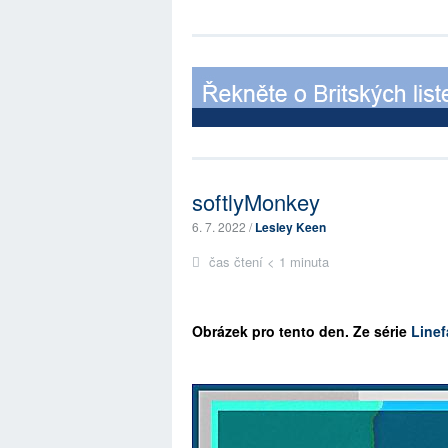
softlyMonkey
6. 7. 2022 /
Lesley Keen
čas čtení < 1 minuta
Ob
rázek pro tento den. Ze série
Linef