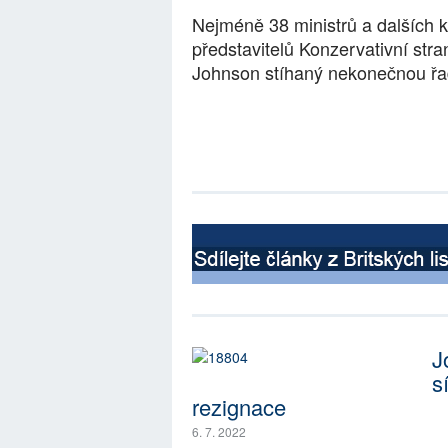
Nejméně 38 ministrů a dalších k
představitelů Konzervativní stra
Johnson stíhaný nekonečnou řad
J
s
rezignace
6. 7. 2022