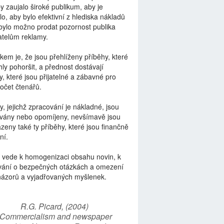
by zaujalo široké publikum, aby je
lo, aby bylo efektivní z hlediska nákladů
bylo možno prodat pozornost publika
telům reklamy.
kem je, že jsou přehlíženy příběhy, které
ly pohoršit, a přednost dostávají
y, které jsou přijatelné a zábavné pro
počet čtenářů.
y, jejichž zpracování je nákladné, jsou
vány nebo opomíjeny, nevšímavě jsou
zeny také ty příběhy, které jsou finančně
ní.
 vede k homogenizaci obsahu novin, k
vání o bezpečných otázkách a omezení
názorů a vyjadřovaných myšlenek.
R.G. Picard, (2004)
“Commercialism and newspaper