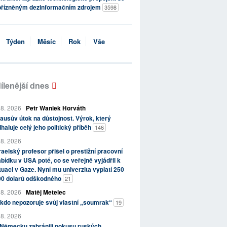
přízněným dezinformačním zdrojem
3598
Týden
Měsíc
Rok
Vše
ílenější dnes
 8. 2026
Petr Waniek Horváth
ausův útok na důstojnost. Výrok, který
haluje celý jeho politický příběh
146
 8. 2026
raelský profesor přišel o prestižní pracovní
bídku v USA poté, co se veřejně vyjádřil k
tuaci v Gaze. Nyní mu univerzita vyplatí 250
00 dolarů odškodného
21
 8. 2026
Matěj Metelec
kdo nepozoruje svůj vlastní „soumrak“
19
 8. 2026
 Německu zabránili pokusu ruských