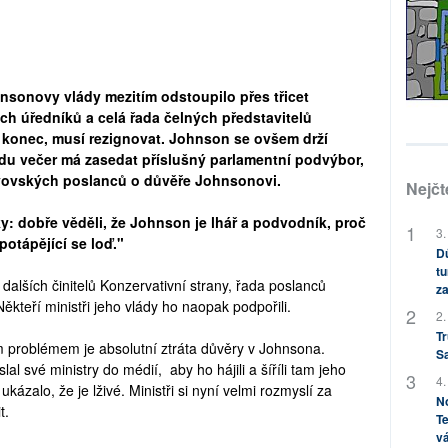
nsonovy vlády mezitím odstoupilo přes třicet
ch úředníků a celá řada čelných představitelů
je konec, musí rezignovat. Johnson se ovšem drží
ředu večer má zasedat příslušný parlamentní podvýbor,
ryovských poslanců o důvěře Johnsonovi.
Nejčt
iky: dobře věděli, že Johnson je lhář a podvodník, proč
3.
potápějící se loď."
Dů
tu
dalších činitelů Konzervativní strany, řada poslanců
za
ěkteří ministři jeho vlády ho naopak podpořili.
2.
Tr
m problémem je absolutní ztráta důvěry v Johnsona.
S
al své ministry do médií, aby ho hájili a šíříli tam jeho
4.
ázalo, že je lživé. Ministři si nyní velmi rozmyslí za
No
t.
Te
vá