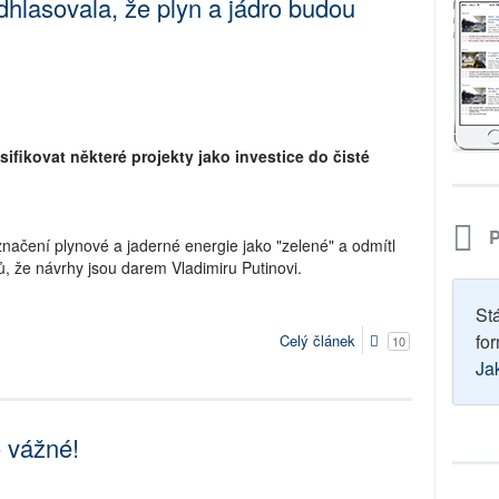
dhlasovala, že plyn a jádro budou
ifikovat některé projekty jako investice do čisté
P
načení plynové a jaderné energie jako "zelené" a odmítl
tů, že návrhy jsou darem Vladimiru Putinovi.
St
for
Celý článek
10
Ja
o vážné!