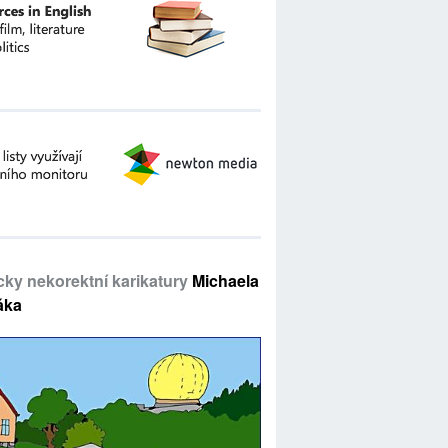
icky nekorektní karikatury
Michaela
áka