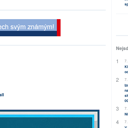
s
Nejsd
7.
Kl
od
7.
Iz
na
all
si
0
7.
Ni
7.
V