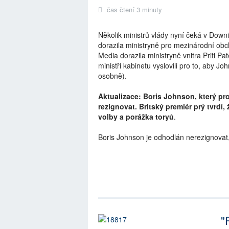
čas čtení 3 minuty
Několik ministrů vlády nyní čeká v Dow
dorazila ministryně pro mezinárodní o
Media dorazila ministryně vnitra Priti Pa
ministři kabinetu vyslovili pro to, aby 
osobně).
Aktualizace: Boris Johnson, který pr
rezignovat. Britský premiér prý tvrd
volby a porážka toryů
.
Boris Johnson je odhodlán nerezignovat
"