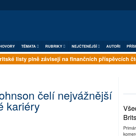
HOVORY
TÉMATA
RUBRIKY
NEJČTENĚJŠÍ
AUTOŘI
PŘÍS
ské listy plně závisejí na finančních příspěvcích čten
Johnson čelí nejvážnější
ké kariéry
Všec
Brit
Primár
komerc