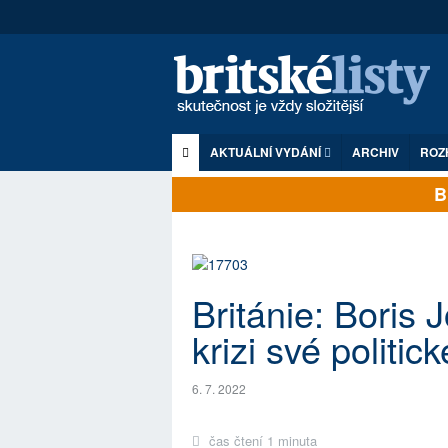
AKTUÁLNÍ VYDÁNÍ
ARCHIV
ROZ
Brit
Británie: Boris 
krizi své politic
6. 7. 2022
čas čtení 1 minuta