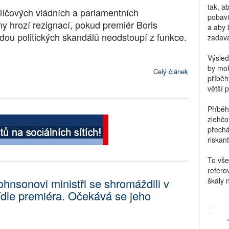
tak, a
líčových vládních a parlamentních
pobavi
ny hrozí rezignací, pokud premiér Boris
a aby 
ou politických skandálů neodstoupí z funkce.
zadava
Výsled
by moh
Celý článek
příběh
větší 
Příběh
zlehčo
přechá
riskant
To vše
refero
škály 
ohnsonovi ministři se shromáždili v
ídle premiéra. Očekává se jeho