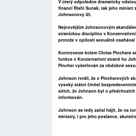
V úterý odpoledne dramaticky odstoup
financí Rishi Sunak, tak jeho ministr 
Johnsonovy lži.
Nejnovějším Johnsonovým skandálem 
stranickou disciplínu v Konzervativní
protože v opilosti sexuálně osaháva
Kontroverze kolem Chrise Pinchera se
funkce v Konzervativní straně ho Joh
Pincher vyšetřován za obdobné sexuá
Johnson tvrdil, že o Pincherových sk
vysoký státní činitel bezpredecentn
sítích, že Johnson byl o předchozíc
informován.
Johnson se tedy začal hájit, že na tu
ministry, i pro jeho poslance, skuteč