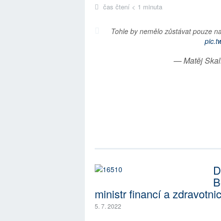
čas čtení < 1 minuta
Tohle by nemělo zůstávat pouze n
pic.
— Matěj Skal
D
B
ministr financí a zdravotnic
5. 7. 2022