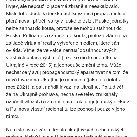
Kyjev, ale nepoužilo jaderné zbraně a neeskalovalo.
Místo toho došlo k deeskalaci, když ruští propagandisté ​​
přerámovali příběh války v ruské televizi. Ruské jednotky
nelze zahnat do kouta, protože se mohou stáhnout do
Ruska. Putina nelze zahnat do kouta, protože vládne na
základě virtuální reality vytvořené médiem, které sám
ovládá. Víme, že ve válce nemusí dosáhnout svých
vlastních ohlášených cílů (jako se mu to podařilo na
Ukrajině v roce 2015) a jednoduše změní téma. Může
nechat celý svůj propagandistický aparát trvat na tom, že
nová invaze na Ukrajinu je nemožná (jako to udělal v
roce 2021), a pak nařídit invazi na Ukrajinu. Pokud věří,
že na Ukrajině prohrává, nechá své televizní kanály
oznámit vítězství a změní téma. Tak funguje ruský diskurz
a Putinovu vlastní racionalitu lze pochopit pouze v jeho
rámci.
Namísto uvažování o těchto ukrajinských nebo ruských
racionalitách 21. století Habermas předkládá svou kauzu