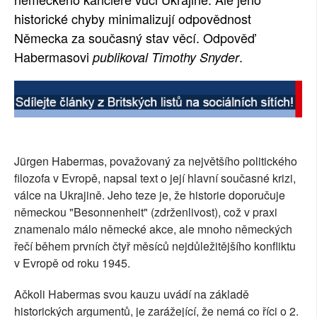
historické chyby minimalizují odpovědnost
SOCIÁLNÍ SÍTĚ
Německa za současný stav věcí. Odpověď
RUBRIKY
Habermasovi
.
publikoval Timothy Snyder
PLNÁ VERZE STRÁNEK
Jürgen Habermas, považovaný za největšího politického
filozofa v Evropě, napsal text o její hlavní současné krizi,
válce na Ukrajině. Jeho teze je, že historie doporučuje
německou "Besonnenheit" (zdrženlivost), což v praxi
znamenalo málo německé akce, ale mnoho německých
řečí během prvních čtyř měsíců nejdůležitějšího konfliktu
v Evropě od roku 1945.
Ačkoli Habermas svou kauzu uvádí na základě
historických argumentů, je zarážející, že nemá co říci o 2.