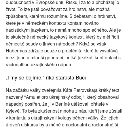
budoucností v Evropské unii. Riskují za to a přicházejí o
život. To lze jistě považovat za hrdinství, ale možná
způsobem, kterému rozumíme. S debatami o hrdinství,
které je v německém kontextu kontaminováno
nacistickým jazykem, to nemá mnoho společného. Ale je
to skutečně německý jazykový kontext, který by měl řídit
německé soudy o jiných národech? Když se však
Habermas zdržuje pouze u problémů, které to vyvolává
mezi jeho a mladší generací, uniká jakékoli konfrontaci s
racionalitou ukrajinského odporu.
„I my se bojíme,“ říká starosta Buči
Na začátku války zveřejnila Káťa Petrovskaja krátký text
nazvaný "Amulet pro ukrajinský odboj", který obsahoval
nápadný postřeh, že ji v Berlíně utěšovali přátelé v
Kyjevě. To byla zkušenost mnoha z nás, kteří jsme zůstali
v kontaktu s ukrajinskými kolegy během války: Že jejich
úroveň diskursu byla méně emocionální a racionálnější