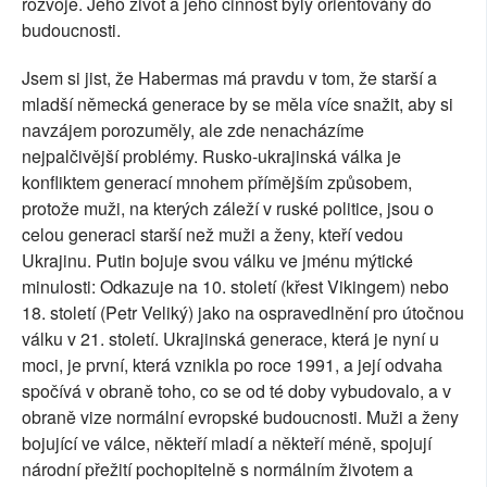
rozvoje. Jeho život a jeho činnost byly orientovány do
budoucnosti.
Jsem si jist, že Habermas má pravdu v tom, že starší a
mladší německá generace by se měla více snažit, aby si
navzájem porozuměly, ale zde nenacházíme
nejpalčivější problémy. Rusko-ukrajinská válka je
konfliktem generací mnohem přímějším způsobem,
protože muži, na kterých záleží v ruské politice, jsou o
celou generaci starší než muži a ženy, kteří vedou
Ukrajinu. Putin bojuje svou válku ve jménu mýtické
minulosti: Odkazuje na 10. století (křest Vikingem) nebo
18. století (Petr Veliký) jako na ospravedlnění pro útočnou
válku v 21. století. Ukrajinská generace, která je nyní u
moci, je první, která vznikla po roce 1991, a její odvaha
spočívá v obraně toho, co se od té doby vybudovalo, a v
obraně vize normální evropské budoucnosti. Muži a ženy
bojující ve válce, někteří mladí a někteří méně, spojují
národní přežití pochopitelně s normálním životem a