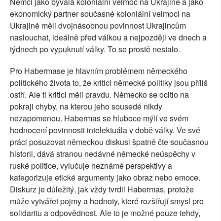
Němci jako bývalá koloniální velmoc na Ukrajině a jako
ekonomický partner současné koloniální velmoci na
Ukrajině měli dvojnásobnou povinnost Ukrajincům
naslouchat, ideálně před válkou a nejpozději ve dnech a
týdnech po vypuknutí války. To se prostě nestalo.
Pro Habermase je hlavním problémem německého
politického života to, že kritici německé politiky jsou příliš
ostří. Ale ti kritici měli pravdu. Německo se ocitlo na
pokraji chyby, na kterou jeho sousedé nikdy
nezapomenou. Habermas se hluboce mýlí ve svém
hodnocení povinnosti intelektuála v době války. Ve své
práci posuzovat německou diskusi špatně čte současnou
historii, dává stranou nedávné německé neúspěchy v
ruské politice, vylučuje neznámé perspektivy a
kategorizuje etické argumenty jako obraz nebo emoce.
Diskurz je důležitý, jak vždy tvrdil Habermas, protože
může vytvářet pojmy a hodnoty, které rozšiřují smysl pro
solidaritu a odpovědnost. Ale to je možné pouze tehdy,