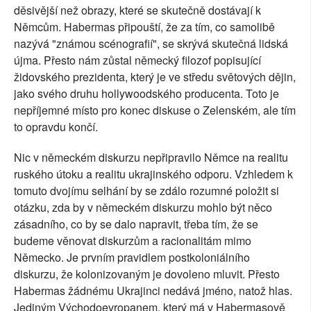
děsivější než obrazy, které se skutečně dostávají k
Němcům. Habermas připouští, že za tím, co samolibě
nazývá "známou scénografií", se skrývá skutečná lidská
újma. Přesto nám zůstal německý filozof popisující
židovského prezidenta, který je ve středu světových dějin,
jako svého druhu hollywoodského producenta. Toto je
nepříjemné místo pro konec diskuse o Zelenském, ale tím
to opravdu končí.
Nic v německém diskurzu nepřipravilo Němce na realitu
ruského útoku a realitu ukrajinského odporu. Vzhledem k
tomuto dvojímu selhání by se zdálo rozumné položit si
otázku, zda by v německém diskurzu mohlo být něco
zásadního, co by se dalo napravit, třeba tím, že se
budeme věnovat diskurzům a racionalitám mimo
Německo. Je prvním pravidlem postkoloniálního
diskurzu, že kolonizovaným je dovoleno mluvit. Přesto
Habermas žádnému Ukrajinci nedává jméno, natož hlas.
Jediným Východoevropanem, který má v Habermasově