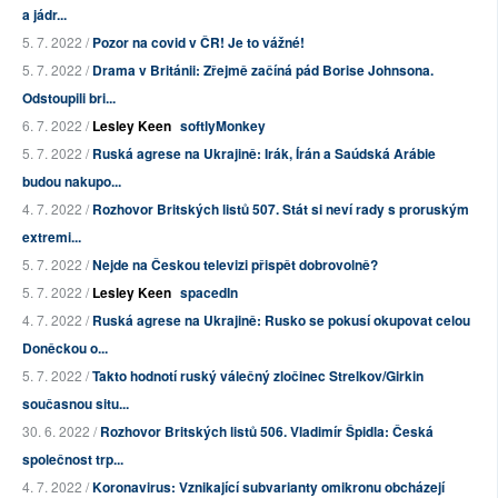
a jádr...
5. 7. 2022 /
Pozor na covid v ČR! Je to vážné!
5. 7. 2022 /
Drama v Británii: Zřejmě začíná pád Borise Johnsona.
Odstoupili bri...
6. 7. 2022 /
Lesley Keen
softlyMonkey
5. 7. 2022 /
Ruská agrese na Ukrajině: Irák, Írán a Saúdská Arábie
budou nakupo...
4. 7. 2022 /
Rozhovor Britských listů 507. Stát si neví rady s proruským
extremi...
5. 7. 2022 /
Nejde na Českou televizi přispět dobrovolně?
5. 7. 2022 /
Lesley Keen
spacedIn
4. 7. 2022 /
Ruská agrese na Ukrajině: Rusko se pokusí okupovat celou
Doněckou o...
5. 7. 2022 /
Takto hodnotí ruský válečný zločinec Strelkov/Girkin
současnou situ...
30. 6. 2022 /
Rozhovor Britských listů 506. Vladimír Špidla: Česká
společnost trp...
4. 7. 2022 /
Koronavirus: Vznikající subvarianty omikronu obcházejí