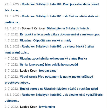
23. 6. 2022 /
Rozhovor Britských listů 504. Proč je česká vláda pořád
tak drsně p...
19. 6. 2022 /
Rozhovor Britských listů 503. Jak Fialova vláda stále nic
nedělá na...
18. 4. 2017 /
Bohumil Kartous
Diskutujte na Britských listech
4. 7. 2022 /
Evropská unie zavede zákaz dovozu směsí s ruskou ropou
4. 7. 2022 /
Ukrajina: Odpočítávání ruské armády
28. 6. 2022 /
Rozhovor Britských listů 505. Je visegrádská čtyřka
nenávratně zdis...
4. 7. 2022 /
Ukrajina zpochybnila velmocenský status Ruska
4. 7. 2022 /
Sýrie: Ignorovaný hlas volajícího na poušti
3. 7. 2022 /
Lesley Keen
freepassage
3. 7. 2022 /
Vědci varují: Před podzimem je nutno znovu naléhavě
proočkovat obyv...
2. 7. 2022 /
Ruská agrese na Ukrajině: Mučení vězňů v ruském zajetí
13. 6. 2022 /
Rozhovor Britských listů 502. Jak dlouho ještě vydrží Boris
Johnson...
2. 7. 2022 /
Lesley Keen
lowHanging