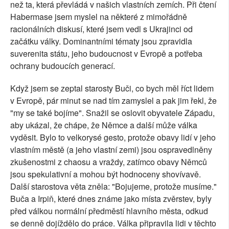
než ta, která převládá v našich vlastních zemích. Při čtení
Habermase jsem myslel na některé z mimořádně
racionálních diskusí, které jsem vedl s Ukrajinci od
začátku války. Dominantními tématy jsou zpravidla
suverenita státu, jeho budoucnost v Evropě a potřeba
ochrany budoucích generací.
Když jsem se zeptal starosty Buči, co bych měl říct lidem
v Evropě, pár minut se nad tím zamyslel a pak jim řekl, že
"my se také bojíme". Snažil se oslovit obyvatele Západu,
aby ukázal, že chápe, že Němce a další může válka
vyděsit. Bylo to velkorysé gesto, protože obavy lidí v jeho
vlastním městě (a jeho vlastní zemi) jsou ospravedlněny
zkušenostmi z chaosu a vraždy, zatímco obavy Němců
jsou spekulativní a mohou být hodnoceny shovívavě.
Další starostova věta zněla: "Bojujeme, protože musíme."
Buča a Irpiň, které dnes známe jako místa zvěrstev, byly
před válkou normální předměstí hlavního města, odkud
se denně dojíždělo do práce. Válka připravila lidi v těchto