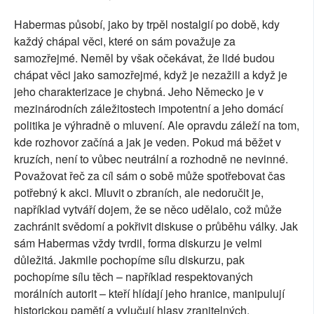
Habermas působí, jako by trpěl nostalgií po době, kdy
každý chápal věci, které on sám považuje za
samozřejmé. Neměl by však očekávat, že lidé budou
chápat věci jako samozřejmé, když je nezažili a když je
jeho charakterizace je chybná. Jeho Německo je v
mezinárodních záležitostech impotentní a jeho domácí
politika je výhradně o mluvení. Ale opravdu záleží na tom,
kde rozhovor začíná a jak je veden. Pokud má běžet v
kruzích, není to vůbec neutrální a rozhodně ne nevinné.
Považovat řeč za cíl sám o sobě může spotřebovat čas
potřebný k akci. Mluvit o zbraních, ale nedoručit je,
například vytváří dojem, že se něco udělalo, což může
zachránit svědomí a pokřivit diskuse o průběhu války. Jak
sám Habermas vždy tvrdil, forma diskurzu je velmi
důležitá. Jakmile pochopíme sílu diskurzu, pak
pochopíme sílu těch – například respektovaných
morálních autorit – kteří hlídají jeho hranice, manipulují
historickou pamětí a vylučují hlasy zranitelných.