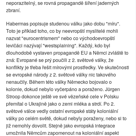
neporazitelný, se rovná propagandě šíření jaderných
zbraní.
Habermas popisuje studenou válku jako dobu "míru".
Toto je příklad toho, co by neevropští myslitelé mohli
nazvat "eurocentrismem" nebo co východoevropští
levičáci nazývají "westsplaining". Každý, kdo byl
dlouhodobě vystaven propagandě EU a Němci zvláště to
zná: Evropané se prý poučili z 2. světové války, že
konflikty je třeba řešit mírovými prostředky. Ve skutečnosti
se evropské národy z 2. světové války nic takového
nenaučily. Během této války Německo bojovalo o
kolonie, dokud nebylo vyčerpáno a poraženo. Jürgen
Stroop dokonce ještě ve své vězeňské cele v Polsku
přemítal o Ukrajině jako o zemi mléka a strdí. Po 2.
světové válce vedly ostatní evropské státy koloniální
války po celém světě, dokud nebyly poraženy, nebo si to
již nemohly dovolit. Stejně jako evropská integrace
umožnila Němcům zapomenout na koloniální aspekt