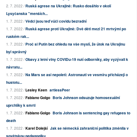
2. 7. 2022 /
Ruská agrese na Ukrajině: Rusko dosáhlo v okolí
Lysyčanska "menších...
1. 7. 2022 /
Vědci jsou teď vůči covidu bezradní
1. 7. 2022 /
Ruská agrese proti Ukrajině: Dvě děti mezi 21 mrtvými po
ruském rak...
1. 7. 2022 /
Proč si Putin bez ohledu na vše myslí, že útok na Ukrajinu
byl správný
1. 7. 2022 /
Obavy z letní vlny COVIDu-19 nutí odborníky, aby vyzývali k
návratu...
1. 7. 2022 /
Na Mars se asi nepoletí: Astronauti ve vesmíru přicházejí o
hustotu...
1. 7. 2022 /
Lesley Keen
artlessPeer
1. 7. 2022 /
Fabiano Golgo
Boris Johnson odsuzuje homosexuální
uprchlíky k smrti
1. 7. 2022 /
Fabiano Golgo
Boris Johnson is sentencing gay refugees to
death
1. 7. 2022 /
Karel Dolejší
Jak se německá zahraniční politika změnila v
sovětskou pedagogiku