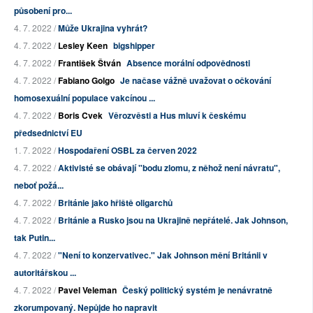
působení pro...
4. 7. 2022 /
Může Ukrajina vyhrát?
4. 7. 2022 /
Lesley Keen
bigshipper
4. 7. 2022 /
František Štván
Absence morální odpovědnosti
4. 7. 2022 /
Fabiano Golgo
Je načase vážně uvažovat o očkování
homosexuální populace vakcínou ...
4. 7. 2022 /
Boris Cvek
Věrozvěsti a Hus mluví k českému
předsednictví EU
1. 7. 2022 /
Hospodaření OSBL za červen 2022
4. 7. 2022 /
Aktivisté se obávají "bodu zlomu, z něhož není návratu",
neboť požá...
4. 7. 2022 /
Británie jako hřiště oligarchů
4. 7. 2022 /
Británie a Rusko jsou na Ukrajině nepřátelé. Jak Johnson,
tak Putin...
4. 7. 2022 /
"Není to konzervativec." Jak Johnson mění Británii v
autoritářskou ...
4. 7. 2022 /
Pavel Veleman
Český politický systém je nenávratně
zkorumpovaný. Nepůjde ho napravit