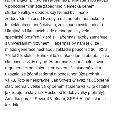
v pohodlném hnízdě západního Německa během
studené války, v období, kdy Němci byli méně
zodpovědní za osud Evropy a od žádného německého
intelektuála se neočekávalo, že si bude myslet něco o
Ukrajině a Ukrajincích. Jde o etnograficky velmi
specifické prostředí, které si Habermas jakoby zaměňuje
s univerzálním rozumem. Habermas by nám řekl, že
mladší generace nechápou základní poučení z 50., 60. a
70. let 20. století. Bohužel to, co říká o tomto období, je ve
skutečnosti vždy mylné. Habermas zakládá celou svou
argumentaci na historickém tvrzení, že studená válka
ukázala, že žádná jaderná mocnost nemůže prohrát
válku. Toto je nesprávné. Jak Sovětský svaz, tak Spojené
státy prohrály velké války během studené války (a ostatně
jak Spojené státy, tak Rusko od té doby války prohrály).
Ameriku porazil Severní Vietnam, SSSR Afghánistán, a
tak dále.