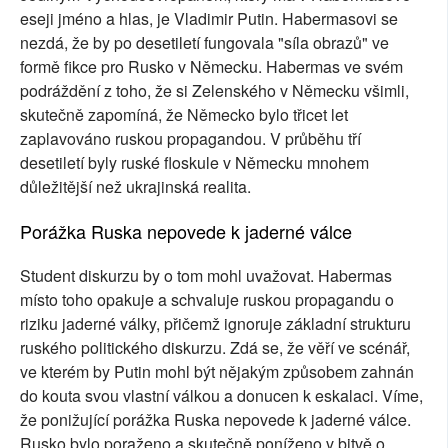
eseji jméno a hlas, je Vladimir Putin. Habermasovi se
nezdá, že by po desetiletí fungovala "síla obrazů" ve
formě fikce pro Rusko v Německu. Habermas ve svém
podráždění z toho, že si Zelenského v Německu všimli,
skutečně zapomíná, že Německo bylo třicet let
zaplavováno ruskou propagandou. V průběhu tří
desetiletí byly ruské floskule v Německu mnohem
důležitější než ukrajinská realita.
Porážka Ruska nepovede k jaderné válce
Student diskurzu by o tom mohl uvažovat. Habermas
místo toho opakuje a schvaluje ruskou propagandu o
riziku jaderné války, přičemž ignoruje základní strukturu
ruského politického diskurzu. Zdá se, že věří ve scénář,
ve kterém by Putin mohl být nějakým způsobem zahnán
do kouta svou vlastní válkou a donucen k eskalaci. Víme,
že ponižující porážka Ruska nepovede k jaderné válce.
Rusko bylo poraženo a skutečně poníženo v bitvě o