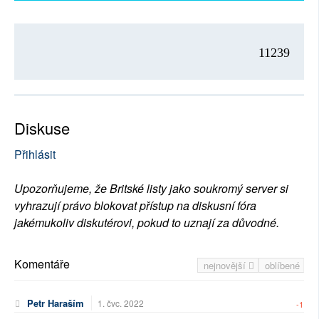
11239
Diskuse
Přihlásit
Upozorňujeme, že Britské listy jako soukromý server si
vyhrazují právo blokovat přístup na diskusní fóra
jakémukoliv diskutérovi, pokud to uznají za důvodné.
Komentáře
nejnovější
oblíbené
Petr Haraším
1. čvc. 2022
-1