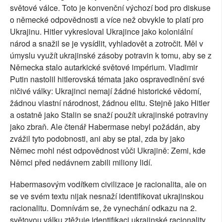
světové válce. Toto je konvenční výchozí bod pro diskuse
o německé odpovědnosti a více než obvykle to platí pro
Ukrajinu. Hitler vykresloval Ukrajince jako koloniální
národ a snažil se je vysídlit, vyhladovět a zotročit. Měl v
úmyslu využít ukrajinské zásoby potravin k tomu, aby se z
Německa stalo autarkické světové impérium. Vladimir
Putin nastolil hitlerovská témata jako ospravedlnění své
ničivé války: Ukrajinci nemají žádné historické vědomí,
žádnou vlastní národnost, žádnou elitu. Stejně jako Hitler
a ostatně jako Stalin se snaží použít ukrajinské potraviny
jako zbraň. Ale čtenář Habermase nebyl požádán, aby
zvážil tyto podobnosti, ani aby se ptal, zda by jako
Němec mohl nést odpovědnost vůči Ukrajině: Zemi, kde
Němci před nedávnem zabili miliony lidí.
Habermasovým vodítkem civilizace je racionalita, ale on
se ve svém textu nijak nesnaží identifikovat ukrajinskou
racionalitu. Domnívám se, že vynechání odkazu na 2.
světovou válku ztěžuje identifikaci ukrajinské racionality,