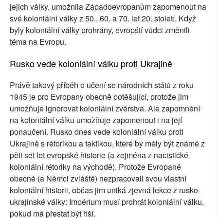
jejich války, umožnila Západoevropanům zapomenout na
své koloniální války z 50., 60. a 70. let 20. století. Když
byly koloniální války prohrány, evropští vůdci změnili
téma na Evropu.
Rusko vede koloniální válku proti Ukrajině
Právě takový příběh o učení se národních států z roku
1945 je pro Evropany obecně potěšující, protože jim
umožňuje ignorovat koloniální zvěrstva. Ale zapomnění
na koloniální válku umožňuje zapomenout i na její
ponaučení. Rusko dnes vede koloniální válku proti
Ukrajině s rétorikou a taktikou, které by měly být známé z
pěti set let evropské historie (a zejména z nacistické
koloniální rétoriky na východě). Protože Evropané
obecně (a Němci zvláště) nezpracovali svou vlastní
koloniální historii, občas jim uniká zjevná lekce z rusko-
ukrajinské války: Impérium musí prohrát koloniální válku,
pokud má přestat být říší.