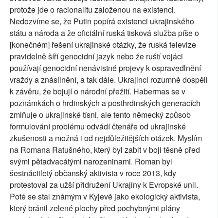
protože jde o racionalitu založenou na existenci.
Nedozvíme se, že Putin popírá existenci ukrajinského
státu a národa a že oficiální ruská tisková služba píše o
[konečném] řešení ukrajinské otázky, že ruská televize
pravidelně šíří genocidní jazyk nebo že ruští vojáci
používají genocidní nenávistné projevy k ospravedlnění
vraždy a znásilnění, a tak dále. Ukrajinci rozumně dospěli
k závěru, že bojují o národní přežití. Habermas se v
poznámkách o hrdinských a posthrdinských generacích
zmiňuje o ukrajinské tísni, ale tento německý způsob
formulování problému odvádí čtenáře od ukrajinské
zkušenosti a možná i od nejdůležitějších otázek. Myslím
na Romana Ratušného, který byl zabit v boji těsně před
svými pětadvacátými narozeninami. Roman byl
šestnáctiletý občanský aktivista v roce 2013, kdy
protestoval za užší přidružení Ukrajiny k Evropské unii.
Poté se stal známým v Kyjevě jako ekologický aktivista,
který bránil zelené plochy před pochybnými plány