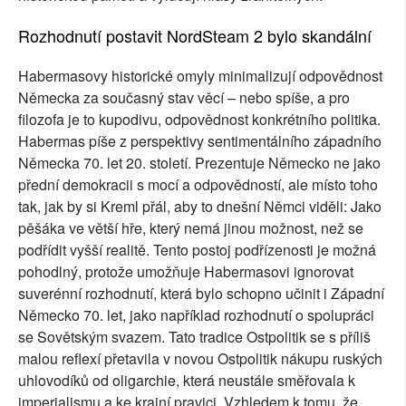
Rozhodnutí postavit NordSteam 2 bylo skandální
Habermasovy historické omyly minimalizují odpovědnost
Německa za současný stav věcí – nebo spíše, a pro
filozofa je to kupodivu, odpovědnost konkrétního politika.
Habermas píše z perspektivy sentimentálního západního
Německa 70. let 20. století. Prezentuje Německo ne jako
přední demokracii s mocí a odpovědností, ale místo toho
tak, jak by si Kreml přál, aby to dnešní Němci viděli: Jako
pěšáka ve větší hře, který nemá jinou možnost, než se
podřídit vyšší realitě. Tento postoj podřízenosti je možná
pohodlný, protože umožňuje Habermasovi ignorovat
suverénní rozhodnutí, která bylo schopno učinit i Západní
Německo 70. let, jako například rozhodnutí o spolupráci
se Sovětským svazem. Tato tradice Ostpolitik se s příliš
malou reflexí přetavila v novou Ostpolitik nákupu ruských
uhlovodíků od oligarchie, která neustále směřovala k
imperialismu a ke krajní pravici. Vzhledem k tomu, že