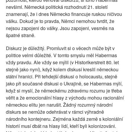
nevšiml. Německá politická rozhodnutí 21. století
znamenají, že i dnes Německo financuje ruskou ničivou
válku. Dokud je to pravda, Němci nemohou tvrdit, že
nejsou zapojeni do války. Jsou zapojeni, vesměs na
špatné straně.
Diskurz je důležitý. Promluvit si o věcech může být v
politice velmi důležité. V tomto smyslu měl Habermas
vždy pravdu. Ale vždy se mýlil (v Historikerstreit 80. let
stejně jako nyní), když kolem diskusí kreslil německou
státní hranici. Při tehdejší diskusi o holocaustu, stejně
jako při současné diskusi o Ukrajině, se Habermas mýlí,
když si myslí, že německému zdravému rozumu je třeba
věřit a že emocionální hlasy z východu mohou racionální
německou elitu jen narušit. Žádný rozumný národní
diskurs se nemůže odehrávat v rámci výhradně
národního kontejneru. Zejména každá země s koloniální
historií musí dbát na hlasy lidí, kteří byli kolonizováni.