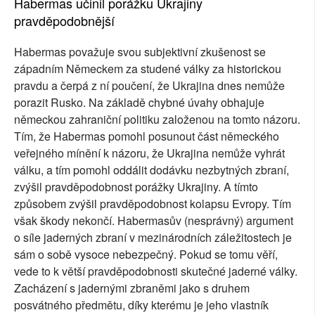
Habermas učinil porážku Ukrajiny
pravděpodobnější
Habermas považuje svou subjektivní zkušenost se
západním Německem za studené války za historickou
pravdu a čerpá z ní poučení, že Ukrajina dnes nemůže
porazit Rusko. Na základě chybné úvahy obhajuje
německou zahraniční politiku založenou na tomto názoru.
Tím, že Habermas pomohl posunout část německého
veřejného mínění k názoru, že Ukrajina nemůže vyhrát
válku, a tím pomohl oddálit dodávku nezbytných zbraní,
zvýšil pravděpodobnost porážky Ukrajiny. A tímto
způsobem zvýšil pravděpodobnost kolapsu Evropy. Tím
však škody nekončí. Habermasův (nesprávný) argument
o síle jaderných zbraní v mezinárodních záležitostech je
sám o sobě vysoce nebezpečný. Pokud se tomu věří,
vede to k větší pravděpodobnosti skutečné jaderné války.
Zacházení s jadernými zbraněmi jako s druhem
posvátného předmětu, díky kterému je jeho vlastník