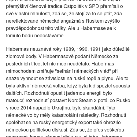
přemýšliví členové tradice Ostpolitik v SPD přemítali o
své vlastní minulosti, zdá se, že stojí za to se ptát, zda
nereflektované německé angažmá s Ruskem zvýšilo
pravděpodobnost této války. Ale u Habermase se k
tomuto bodu nedostáváme.
Habermas neuznává roky 1989, 1990, 1991 jako důležité
zlomové body. V Habermasově podání Německo za
posledních třicet let nic moc neudělalo. Habermas
mimochodem zmiňuje "selhání německých vlád" při
snaze vyhnout se závislosti na ruské ropě a plynu. Ale to
byla aktivní německá volba, když byla k dispozici spousta
dalších. Rozhodnutí opustit jadernou energii bylo
matoucí; rozhodnutí postavit NordSteam 2 poté, co Rusko
v roce 2014 napadlo Ukrajinu, bylo skandální. Tyto
německé volby měly katastrofální následky. Rozhodnutí
spoléhat se na ruský energetický export také ohrozilo
německou politickou diskusi. Zdá se, že přes veškerou
pozornost, kterou věnoval diskurzu, si toho Habermas