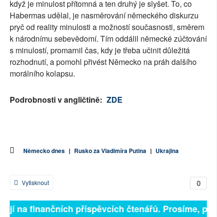
když je minulost přítomná a ten druhý je slyšet. To, co
Habermas udělal, je nasměrování německého diskurzu
pryč od reality minulosti a možností současnosti, směrem
k národnímu sebevědomí. Tím oddálil německé zúčtování
s minulostí, promarnil čas, kdy je třeba učinit důležitá
rozhodnutí, a pomohl přivést Německo na práh dalšího
morálního kolapsu.
Podrobnosti v angličtině:
ZDE
Německo dnes
|
Rusko za Vladimíra Putina
|
Ukrajina
0
Vytisknout
ejí na finančních příspěvcích čtenářů. Prosíme, přispě