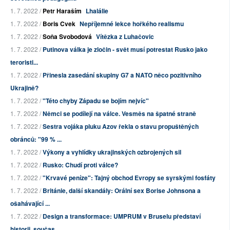
1. 7. 2022 /
Petr Haraším
Lhalálie
1. 7. 2022 /
Boris Cvek
Nepříjemné lekce hořkého realismu
1. 7. 2022 /
Soňa Svobodová
Vítězka z Luhačovic
1. 7. 2022 /
Putinova válka je zločin - svět musí potrestat Rusko jako
teroristi...
1. 7. 2022 /
Přinesla zasedání skupiny G7 a NATO něco pozitivního
Ukrajině?
1. 7. 2022 /
"Této chyby Západu se bojím nejvíc"
1. 7. 2022 /
Němci se podílejí na válce. Vesměs na špatné straně
1. 7. 2022 /
Sestra vojáka pluku Azov řekla o stavu propuštěných
obránců: "99 % ...
1. 7. 2022 /
Výkony a vyhlídky ukrajinských ozbrojených sil
1. 7. 2022 /
Rusko: Chudí proti válce?
1. 7. 2022 /
"Krvavé peníze": Tajný obchod Evropy se syrskými fosfáty
1. 7. 2022 /
Británie, další skandály: Orální sex Borise Johnsona a
ošahávající ...
1. 7. 2022 /
Design a transformace: UMPRUM v Bruselu představí
historii, součas...