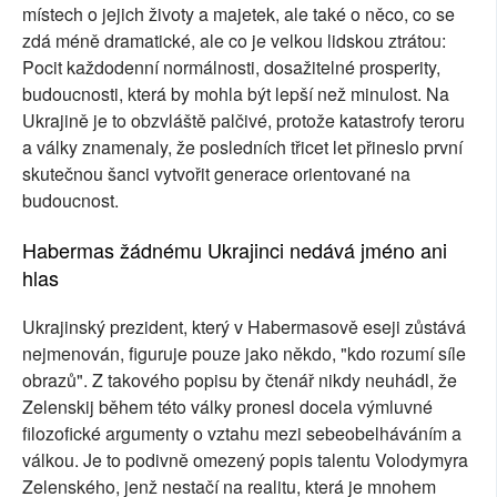
místech o jejich životy a majetek, ale také o něco, co se
zdá méně dramatické, ale co je velkou lidskou ztrátou:
Pocit každodenní normálnosti, dosažitelné prosperity,
budoucnosti, která by mohla být lepší než minulost. Na
Ukrajině je to obzvláště palčivé, protože katastrofy teroru
a války znamenaly, že posledních třicet let přineslo první
skutečnou šanci vytvořit generace orientované na
budoucnost.
Habermas žádnému Ukrajinci nedává jméno ani
hlas
Ukrajinský prezident, který v Habermasově eseji zůstává
nejmenován, figuruje pouze jako někdo, "kdo rozumí síle
obrazů". Z takového popisu by čtenář nikdy neuhádl, že
Zelenskij během této války pronesl docela výmluvné
filozofické argumenty o vztahu mezi sebeobelháváním a
válkou. Je to podivně omezený popis talentu Volodymyra
Zelenského, jenž nestačí na realitu, která je mnohem