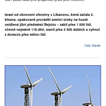
Izrael od obnovení ofenzívy v Libanonu, která začala 2.
března, opakovaně prováděl smrtící útoky na hustě
osídlená jižní předměstí Bejrútu – zabil přes 1 000 lidí,
včetně nejméně 118 dětí, zranil přes 2 500 dalších a vyhnul
z domovů přes milion lidí.
Celý článek