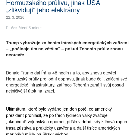
Hormuzského průlivu, jinak USA
„zlikvidují“ jeho elektrárny
22. 3. 2026
čas čtení 5 minut
Trump vyhrožuje zničením íránských energetických zařízení
– „počínaje tím největším“ – pokud Teherán průliv znovu
neotevře
Donald Trump dal Íránu 48 hodin na to, aby znovu otevřel
Hormuzský průliv pro lodní dopravu, jinak bude čelit zničení své
energetické infrastruktury, zatímco Teherán zahájil svůj dosud
nejničivější útok na Izrael.
Ultimátum, které bylo vydáno jen den poté, co americký
prezident prohlásil, že po třech týdnech války zvažuje
„ukončení“ vojenských operací, přišlo v době, kdy klíčová ropná
trasa zůstávala prakticky uzavřena a další tisíce amerických
mariňáků mířily na Blízký východ.