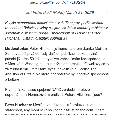
ale…
pic.twitter.com/xrYY4MXe5A
— Jiří Pehe (@JiriPehe)
March 21, 2026
K výše uvedenému komickému, vůči Trumpovi podlézavému
rozhodnutí Babišovy vlády citujme, co řekl k tomuto problému v
sobotním diskusním pořadu společnosti BBC novinář Peter
Hitchens. (Ostatní diskutéři souhlasili.)
Moderátorka:
Peter Hitchens je komentátorem deníku Mail on
Sunday a přispívá do řady dalších publikací. Jako novinář
působí již přes 50 let. Je bývalým zahraničním korespondentem
v Moskvě a Washingtonu a je držitelem prestižní Orwellovy ceny
za žurnalistiku. Peter také vydal několik knih, včetně The
Abolition of Britain, ve které hodnotí změny v britské společnosti
a kultuře.
První otázka: Jsou spojenci NATO zbabělci, protože
nepomáhají v Hormuzském průlivu? Petere Hitchensi, jsou?
Peter Hitchens:
Myslím, že někdo musí prokázat svou
statečnost, aby mohl někoho jiného nazvat zbabělcem. Znám