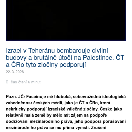
Izrael v Teheránu bombarduje civilní
budovy a brutálně útočí na Palestince. ČT
a ČRo tyto zločiny podporují
22. 3. 2026
čas čtení 6 minut
Pozn. JČ: Fascinuje mě hluboká, sebevražedná ideologická
zabedněnost českých médií, jako je ČT a ČRo, která
nekriticky podporují izraelské válečné zločiny. Česko jako
relativně malá země by mělo mít zájem na podpoře
dodržování mezinárodního práva, jeho podpora porušování
mezinárodního práva se mu přímo vymstí. Zrušení