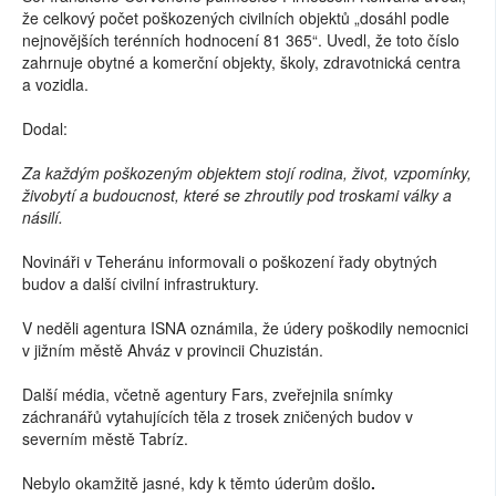
že celkový počet poškozených civilních objektů „dosáhl podle
nejnovějších terénních hodnocení 81 365“. Uvedl, že toto číslo
zahrnuje obytné a komerční objekty, školy, zdravotnická centra
a vozidla.
Dodal:
Za každým poškozeným objektem stojí rodina, život, vzpomínky,
živobytí a budoucnost, které se zhroutily pod troskami války a
násilí.
Novináři v Teheránu informovali o poškození řady obytných
budov a další civilní infrastruktury.
V neděli agentura ISNA oznámila, že údery poškodily nemocnici
v jižním městě Ahváz v provincii Chuzistán.
Další média, včetně agentury Fars, zveřejnila snímky
záchranářů vytahujících těla z trosek zničených budov v
severním městě Tabríz.
Nebylo okamžitě jasné, kdy k těmto úderům došlo
.