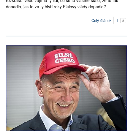
rozkrást. Nebo zajímá ty lidi, co se to vlastně stalo, že to tak
dopadlo, jak to za ty čtyři roky Fialovy vlády dopadlo?
Celý článek
8