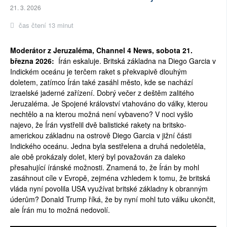
21. 3. 2026
čas čtení 13 minut
Moderátor z Jeruzaléma, Channel 4 News, sobota 21.
března 2026:
Írán eskaluje. Britská základna na Diego Garcia v
Indickém oceánu je terčem raket s překvapivě dlouhým
doletem, zatímco Írán také zasáhl město, kde se nachází
izraelské jaderné zařízení. Dobrý večer z deštěm zalitého
Jeruzaléma. Je Spojené království vtahováno do války, kterou
nechtělo a na kterou možná není vybaveno? V noci vyšlo
najevo, že Írán vystřelil dvě balistické rakety na britsko-
americkou základnu na ostrově Diego Garcia v jižní části
Indického oceánu. Jedna byla sestřelena a druhá nedoletěla,
ale obě prokázaly dolet, který byl považován za daleko
přesahující íránské možnosti. Znamená to, že Írán by mohl
zasáhnout cíle v Evropě, zejména vzhledem k tomu, že britská
vláda nyní povolila USA využívat britské základny k obranným
úderům? Donald Trump říká, že by nyní mohl tuto válku ukončit,
ale Írán mu to možná nedovolí.