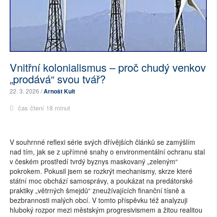
Vnitřní kolonialismus – proč chudý venkov
„prodává“ svou tvář?
22. 3. 2026 /
Arnošt Kult
čas čtení 18 minut
V souhrnné reflexi série svých dřívějších článků se zamýšlím
nad tím, jak se z upřímné snahy o environmentální ochranu stal
v českém prostředí tvrdý byznys maskovaný „zeleným“
pokrokem. Pokusil jsem se rozkrýt mechanismy, skrze které
státní moc obchází samosprávy, a poukázat na predátorské
praktiky „větrných šmejdů“ zneužívajících finanční tísně a
bezbrannosti malých obcí. V tomto příspěvku též analyzuji
hluboký rozpor mezi městským progresivismem a žitou realitou