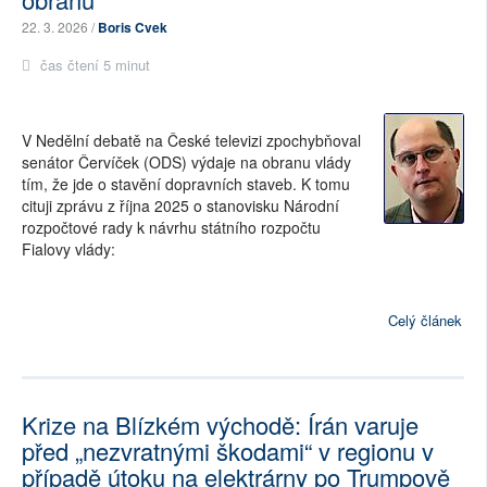
22. 3. 2026 /
Boris Cvek
čas čtení 5 minut
V Nedělní debatě na České televizi zpochybňoval
senátor Červíček (ODS) výdaje na obranu vlády
tím, že jde o stavění dopravních staveb. K tomu
cituji zprávu z října 2025 o stanovisku Národní
rozpočtové rady k návrhu státního rozpočtu
Fialovy vlády:
Celý článek
Krize na Blízkém východě: Írán varuje
před „nezvratnými škodami“ v regionu v
případě útoku na elektrárny po Trumpově