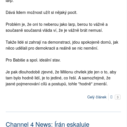
larp.
Dává lidem možnost užít si nějaký pocit.
Problém je, že oni to neberou jako larp, berou to vážně a
současně současná vláda ví, že je vážně brát nemusí.
Takže lidé si zahrají na demonstraci, jdou spokojeně domů, jak
něco udělali pro demokracii a reálně se nic nemění.
Pro Babiše a spol. ideální stav.
Je pak dlouhodobě zjevné, že Milionu chvilek jde jen o to, aby
tam bylo hodně lidí, je to jediné, co řeší. A samozřejmě, že
jasné pojmenování cílů a postupů, tohle "hodně" zmenší.
Celý článek
3
Channel 4 News: Írán eskaluje