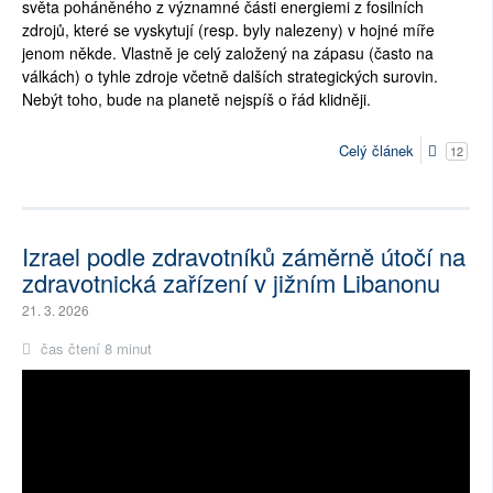
světa poháněného z významné části energiemi z fosilních
zdrojů, které se vyskytují (resp. byly nalezeny) v hojné míře
jenom někde. Vlastně je celý založený na zápasu (často na
válkách) o tyhle zdroje včetně dalších strategických surovin.
Nebýt toho, bude na planetě nejspíš o řád klidněji.
Celý článek
12
Izrael podle zdravotníků záměrně útočí na
zdravotnická zařízení v jižním Libanonu
21. 3. 2026
čas čtení 8 minut