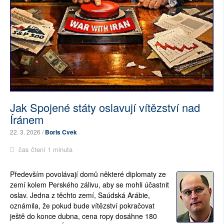
Jak Spojené státy oslavují vítězství nad
Íránem
22. 3. 2026 /
Boris Cvek
čas čtení 1 minuta
Především povolávají domů některé diplomaty ze
zemí kolem Perského zálivu, aby se mohli účastnit
oslav. Jedna z těchto zemí, Saúdská Arábie,
oznámila, že pokud bude vítězství pokračovat
ještě do konce dubna, cena ropy dosáhne 180