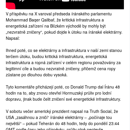
V příspěvku na X varoval předseda íránského parlamentu
Mohammad Baqer Qalibaf, že kritická infrastruktura a
energetická zařízení na Blízkém východě by mohly být
„nezvratně zničeny“, pokud dojde k útoku na íránské elektrárny.
Napsal:
Ihned poté, co se elektrárny a infrastruktura v naší zemi stanou
terčem útoku, budou kritická infrastruktura, energetická
infrastruktura a ropná zařízení v celém regionu považovány za
legitimní cíle a budou nezvratně zničeny, přičemž cena ropy
zůstane po dlouhou dobu vysoká.
Tyto komentáře přicházejí poté, co Donald Trump dal Íránu 48
hodin na to, aby znovu otevřel Hormuzský průliv pro lodní
dopravu, jinak bude čelit zničení své energetické infrastruktury.
V sobotu večer americký prezident napsal na Truth Social, že
USA „zasáhnou a zničí“ íránské elektrárny – „počínaje tou
největší“ – pokud Teherán do 48 hodin, tedy do pondělí 23:44
GMT podle času jeho příspěvku, průliv plně neotevře.