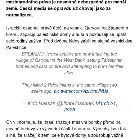
mezinárodního práva je nesmírně nebezpečné pro menší
země. Česká média se opravdu už chovají jako za
normalizace.
Izraelští osadníci právě útočí na vesnici Qaryout na Západním
břehu, zapalují palestinské domy a auta a pokoušejí se upálit
celé rodiny zaživa. Před dvěma týdny zabili ve stejné vesnici dva
Palestince.
BREAKING: Israeli settlers are now attacking the
village of Qaryout in the West Bank, setting Palestinian
homes and cars on fire and attempting to burn families
alive.
They killed 2 Palestinians in the same village two
weeks ago.
pic.twitter.com/AzIvcmJNUe
— Ihab Hassan (@IhabHassane)
March 21,
2026
CNN informuje, že Izrael shazuje masivní bomby přímo na
obytné budovy ve východní části Teheránu. Výbuchy jsou tak
silné, že srážejí k zemi celé bytové domy a způsobují vážné