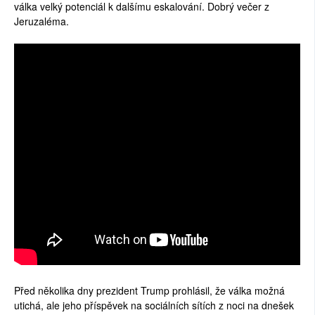
válka velký potenciál k dalšímu eskalování. Dobrý večer z
SOCIÁLNÍ SÍTĚ
Jeruzaléma.
RUBRIKY
PLNÁ VERZE STRÁNEK
Před několika dny prezident Trump prohlásil, že válka možná
utichá, ale jeho příspěvek na sociálních sítích z noci na dnešek