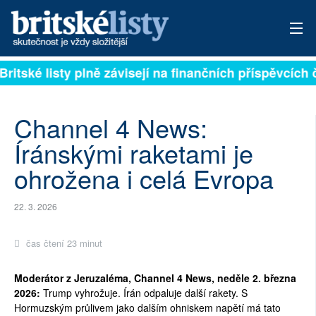
tské listy plně závisejí na finančních příspěvcích čte
PŘIHLÁSIT
AKTUÁLNÍ VYDÁNÍ
Channel 4 News:
ARCHIV
Íránskými raketami je
ohrožena i celá Evropa
ROZHOVORY
TÉMATA
22. 3. 2026
NEJČTENĚJŠÍ ZA 7 DNÍ
čas čtení 23 minut
AUTOŘI
Moderátor z Jeruzaléma, Channel 4 News, neděle 2. března
2026:
Trump vyhrožuje. Írán odpaluje další rakety. S
PŘÍSPĚVKY NA PROVOZ
Hormuzským průlivem jako dalším ohniskem napětí má tato