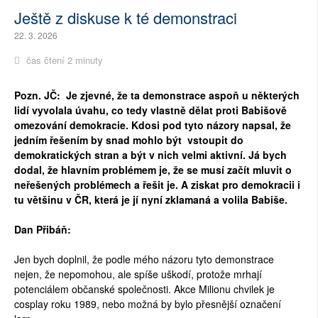
Ještě z diskuse k té demonstraci
22. 3. 2026
čas čtení 2 minuty
Pozn. JČ: Je zjevné, že ta demonstrace aspoň u některých
lidí vyvolala úvahu, co tedy vlastně dělat proti Babišově
omezování demokracie. Kdosi pod tyto názory napsal, že
jedním řešením by snad mohlo být
vstoupit do
demokratických stran a být v nich velmi aktivní. Já bych
dodal, že hlavním problémem je, že se musí začít mluvit o
neřešených problémech a řešit je. A ziskat pro demokracii i
tu většinu v ČR, která je jí nyní zklamaná a volila Babiše.
Dan Přibáň:
Jen bych doplnil, že podle mého názoru tyto demonstrace
nejen, že nepomohou, ale spíše uškodí, protože mrhají
potenciálem občanské společnosti. Akce Milionu chvilek je
cosplay roku 1989, nebo možná by bylo přesnější označení