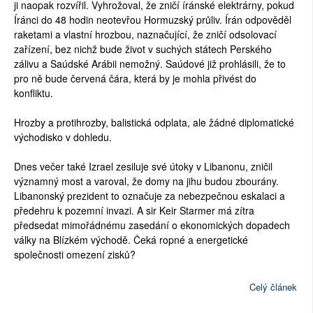
ji naopak rozvířil. Vyhrožoval, že zničí íránské elektrárny, pokud
Íránci do 48 hodin neotevřou Hormuzský průliv. Írán odpověděl
raketami a vlastní hrozbou, naznačující, že zničí odsolovací
zařízení, bez nichž bude život v suchých státech Perského
zálivu a Saúdské Arábii nemožný. Saúdové již prohlásili, že to
pro ně bude červená čára, která by je mohla přivést do
konfliktu.
Hrozby a protihrozby, balistická odplata, ale žádné diplomatické
východisko v dohledu.
Dnes večer také Izrael zesiluje své útoky v Libanonu, zničil
významný most a varoval, že domy na jihu budou zbourány.
Libanonský prezident to označuje za nebezpečnou eskalaci a
předehru k pozemní invazi. A sir Keir Starmer má zítra
předsedat mimořádnému zasedání o ekonomických dopadech
války na Blízkém východě. Čeká ropné a energetické
společnosti omezení zisků?
Celý článek