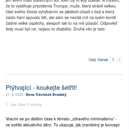
jen velmi málo statečných lidí, kteří by to kdy udělali. A myslím,
že to vystihuje prezidenta Trumpa, muže, který strávil velkou
část svého života vyhýbáním se jakékoli účasti v boji a který
často haní spoustu lidí, ale sám se nezdá mít na svém kontě
žádné velké úspěchy, alespoň tak to na mě působí. Odpověď
tedy musí být ne, nejsou to zbabělci. Druhá věc je tato:
Celý článek
1
Plýtvající - koukejte šetřit!
21. 3. 2026 /
Beno Trávníček Brodský
čas čtení 3 minuty
Vracím se po delším čase k tématu „zdravého minimalismu“ -
ve světle aktuálního dění. To ukazuje, jak zranitelný je koncept