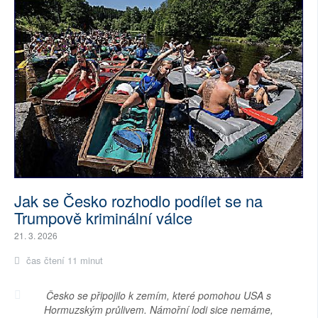
Jak se Česko rozhodlo podílet se na
Trumpově kriminální válce
21. 3. 2026
čas čtení 11 minut
Česko se připojilo k zemím, které pomohou USA s
Hormuzským průlivem. Námořní lodi sice nemáme,