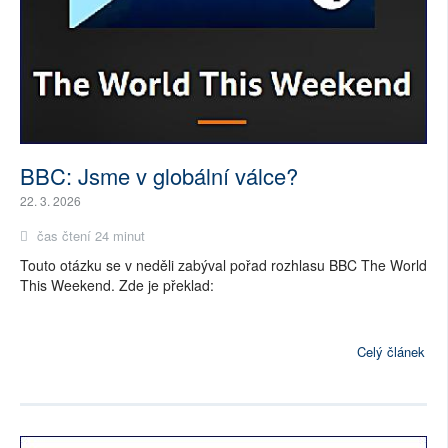
BBC: Jsme v globální válce?
22. 3. 2026
čas čtení 24 minut
Touto otázku se v neděli zabýval pořad rozhlasu BBC The World
This Weekend. Zde je překlad:
Celý článek