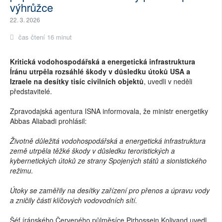
výhrůžce
22. 3. 2026
čas čtení 16 minut
Kritická vodohospodářská a energetická infrastruktura
Íránu utrpěla rozsáhlé škody v důsledku útoků USA a
Izraele na desítky tisíc civilních objektů
, uvedli v neděli
představitelé.
Zpravodajská agentura ISNA informovala, že ministr energetiky
Abbas Aliabadi prohlásil:
Životně důležitá vodohospodářská a energetická infrastruktura
země utrpěla těžké škody v důsledku teroristických a
kybernetických útoků ze strany Spojených států a sionistického
režimu.
Útoky se zaměřily na desítky zařízení pro přenos a úpravu vody
a zničily části klíčových vodovodních sítí.
Šéf íránského Červeného půlměsíce Pirhossein Kolivand uvedl,