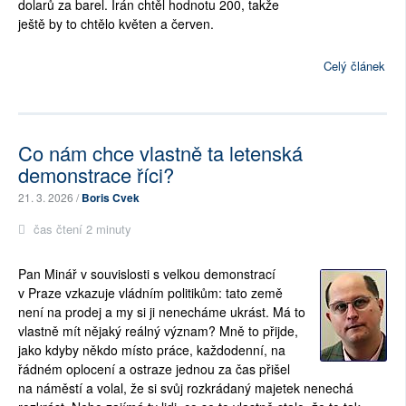
dolarů za barel. Írán chtěl hodnotu 200, takže
ještě by to chtělo květen a červen.
Celý článek
Co nám chce vlastně ta letenská
demonstrace říci?
21. 3. 2026 /
Boris Cvek
čas čtení 2 minuty
Pan Minář v souvislosti s velkou demonstrací
v Praze vzkazuje vládním politikům: tato země
není na prodej a my si ji nenecháme ukrást. Má to
vlastně mít nějaký reálný význam? Mně to přijde,
jako kdyby někdo místo práce, každodenní, na
řádném oplocení a ostraze jednou za čas přišel
na náměstí a volal, že si svůj rozkrádaný majetek nenechá