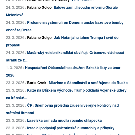
24. 3. 2026 /
Fabiano Golgo
Italové zamítli soudní reformu Giorgie
Meloniové
24. 3. 2026 /
Prolomení systému Iron Dome: íránské kazetové bomby
obcházejí izrae...
23. 3. 2026 /
Fabiano Golgo
Jak Netanjahu táhne Trumpa i svět do
propasti
24. 3. 2026 /
Maďarský volební kandidát obviňuje Orbánovu vládnoucí
stranu ze z...
1. 3. 2026 /
Hospodaření Občanského sdružení Britské listy za únor
2026
23. 3. 2026 /
Boris Cvek
Mluvíme o Skandinávii a směřujeme do Ruska
23. 3. 2026 /
Krize na Blízkém východě: Trump odkládá vojenské údery
na íránské...
23. 3. 2026 /
ČR: Sněmovna projedná zrušení veřejné kontroly nad
státními firmami
23. 3. 2026 /
Izraelská armáda mučila ročního chlapečka
23. 3. 2026 /
Izraelci podpalují palestinské automobily a příbytky