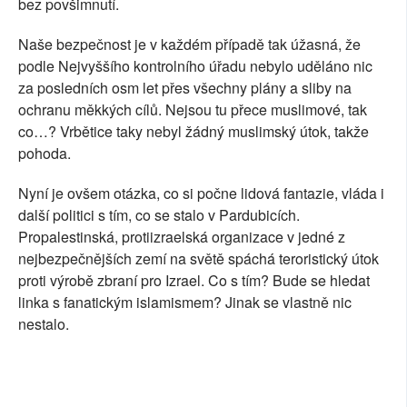
bez povšimnutí.
Naše bezpečnost je v každém případě tak úžasná, že
podle Nejvyššího kontrolního úřadu nebylo uděláno nic
za posledních osm let přes všechny plány a sliby na
ochranu měkkých cílů. Nejsou tu přece muslimové, tak
co…? Vrbětice taky nebyl žádný muslimský útok, takže
pohoda.
Nyní je ovšem otázka, co si počne lidová fantazie, vláda i
další politici s tím, co se stalo v Pardubicích.
Propalestinská, protiizraelská organizace v jedné z
nejbezpečnějších zemí na světě spáchá teroristický útok
proti výrobě zbraní pro Izrael. Co s tím? Bude se hledat
linka s fanatickým islamismem? Jinak se vlastně nic
nestalo.