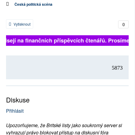
Česká politická scéna
0
Vytisknout
ávisejí na finančních příspěvcích čtenářů. Prosíme, př
5873
Diskuse
Přihlásit
Upozorňujeme, že Britské listy jako soukromý server si
vyhrazují právo blokovat přístup na diskusní fóra