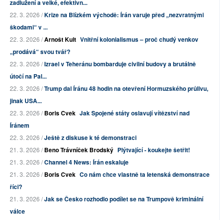
zadlužení a velké, efektivn...
22. 3. 2026 /
Krize na Blízkém východě: Írán varuje před „nezvratnými
škodami“ v ...
22. 3. 2026 /
Arnošt Kult
Vnitřní kolonialismus – proč chudý venkov
„prodává“ svou tvář?
22. 3. 2026 /
Izrael v Teheránu bombarduje civilní budovy a brutálně
útočí na Pal...
22. 3. 2026 /
Trump dal Íránu 48 hodin na otevření Hormuzského průlivu,
jinak USA...
22. 3. 2026 /
Boris Cvek
Jak Spojené státy oslavují vítězství nad
Íránem
22. 3. 2026 /
Ještě z diskuse k té demonstraci
21. 3. 2026 /
Beno Trávníček Brodský
Plýtvající - koukejte šetřit!
21. 3. 2026 /
Channel 4 News: Írán eskaluje
21. 3. 2026 /
Boris Cvek
Co nám chce vlastně ta letenská demonstrace
říci?
21. 3. 2026 /
Jak se Česko rozhodlo podílet se na Trumpově kriminální
válce