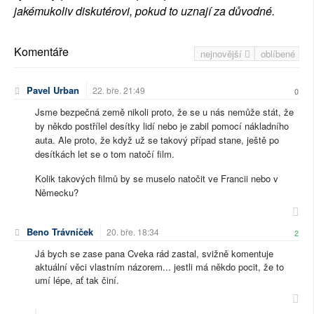
jakémukoliv diskutérovi, pokud to uznají za důvodné.
Komentáře
nejnovější
oblíbené
Pavel Urban
22. bře. 21:49
0
Jsme bezpečná země nikoli proto, že se u nás nemůže stát, že
by někdo postřílel desítky lidí nebo je zabil pomocí nákladního
auta. Ale proto, že když už se takový případ stane, ještě po
desítkách let se o tom natočí film.
Kolik takových filmů by se muselo natočit ve Francii nebo v
Německu?
Beno Trávníček
20. bře. 18:34
2
Já bych se zase pana Cveka rád zastal, svižně komentuje
aktuální věci vlastním názorem... jestli má někdo pocit, že to
umí lépe, ať tak činí.