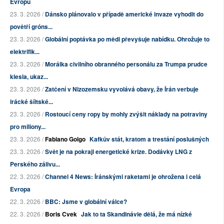
Evropu
23. 3. 2026 /
Dánsko plánovalo v případě americké invaze vyhodit do
povětří gróns...
23. 3. 2026 /
Globální poptávka po mědi převyšuje nabídku. Ohrožuje to
elektrifik...
23. 3. 2026 /
Morálka civilního obranného personálu za Trumpa prudce
klesla, ukaz...
23. 3. 2026 /
Zatčení v Nizozemsku vyvolává obavy, že Írán verbuje
irácké šíitské...
23. 3. 2026 /
Rostoucí ceny ropy by mohly zvýšit náklady na potraviny
pro miliony...
23. 3. 2026 /
Fabiano Golgo
Kafkův stát, kratom a trestání poslušných
23. 3. 2026 /
Svět je na pokraji energetické krize. Dodávky LNG z
Perského zálivu...
22. 3. 2026 /
Channel 4 News: Íránskými raketami je ohrožena i celá
Evropa
22. 3. 2026 /
BBC: Jsme v globální válce?
22. 3. 2026 /
Boris Cvek
Jak to ta Skandinávie dělá, že má nízké