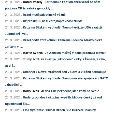
21. 3. 2026 /
Daniel Veselý
Earthquake Faction aneb vrací se nám
podpora ČR izraelské genocidy ...
21. 3. 2026 /
Izrael mučí palestinské vězně
21. 3. 2026 /
Už prosím tu naši veřejnoprávnost zrušte
21. 3. 2026 /
Krize na Blízkém východě: Trump tvrdí, že USA zvažují
„ukončení“ vá...
21. 3. 2026 /
Izrael podle zdravotníků záměrně útočí na zdravotnická
zařízení v j...
21. 3. 2026 /
Martin Švehla
Je Achilles možný v době prachu a olova?
20. 3. 2026 /
Trump tvrdí, že zvažuje „ukončení“ války s Íránem, a říká,
ať si j...
20. 3. 2026 /
Channel 4 News: Vraždění dětí v Gaze a v Íránu pokračuje
20. 3. 2026 /
Krize na Blízkém východě: Trump nazývá spojence z NATO
„zbabělci“...
20. 3. 2026 /
Boris Cvek
Jedna z nejbezpečnějších zemí na světě
20. 3. 2026 /
Undergroundová skupina vypálila klíčový český závod
společnosti Elb...
20. 3. 2026 /
Elbit Systems' Critical Czech Site Burned Down by