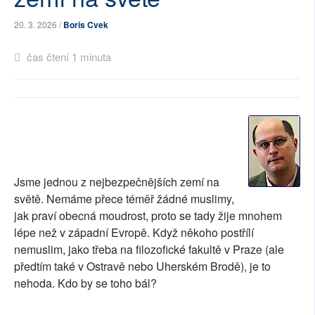
SOCIÁLNÍ SÍTĚ
20. 3. 2026 /
Boris Cvek
RUBRIKY
čas čtení 1 minuta
PLNÁ VERZE STRÁNEK
Jsme jednou z nejbezpečnějších zemí na
světě. Nemáme přece téměř žádné muslimy,
jak praví obecná moudrost, proto se tady žije mnohem
lépe než v západní Evropě. Když někoho postřílí
nemuslim, jako třeba na filozofické fakultě v Praze (ale
předtím také v Ostravě nebo Uherském Brodě), je to
nehoda. Kdo by se toho bál?