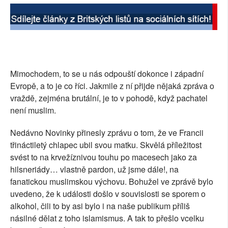
Mimochodem, to se u nás odpouští dokonce i západní
Evropě, a to je co říci. Jakmile z ní přijde nějaká zpráva o
vraždě, zejména brutální, je to v pohodě, když pachatel
není muslim.
Nedávno Novinky přinesly zprávu o tom, že ve Francii
třináctiletý chlapec ubil svou matku. Skvělá příležitost
svést to na krvežíznivou touhu po macesech jako za
hilsneriády… vlastně pardon, už jsme dále!, na
fanatickou muslimskou výchovu. Bohužel ve zprávě bylo
uvedeno, že k události došlo v souvislosti se sporem o
alkohol, čili to by asi bylo i na naše publikum příliš
násilné dělat z toho islamismus. A tak to přešlo vcelku