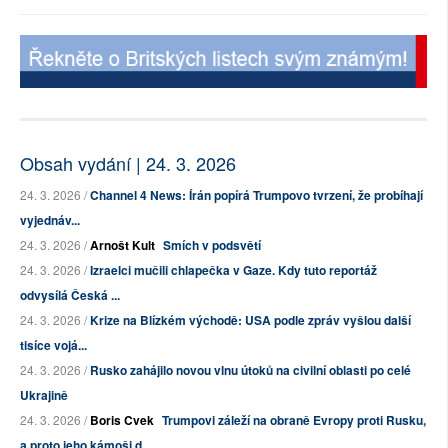
Obsah vydání | 24. 3. 2026
24. 3. 2026 /
Channel 4 News: Írán popírá Trumpovo tvrzení, že probíhají
vyjednáv...
24. 3. 2026 /
Arnošt Kult
Smích v podsvětí
24. 3. 2026 /
Izraelci mučili chlapečka v Gaze. Kdy tuto reportáž
odvysílá Česká ...
24. 3. 2026 /
Krize na Blízkém východě: USA podle zpráv vyšlou další
tisíce vojá...
24. 3. 2026 /
Rusko zahájilo novou vlnu útoků na civilní oblasti po celé
Ukrajině
24. 3. 2026 /
Boris Cvek
Trumpovi záleží na obraně Evropy proti Rusku,
a proto jeho kámoši d...