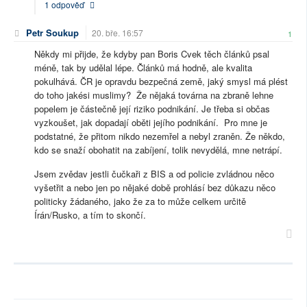
1 odpověď
Petr Soukup
20. bře. 16:57
1
Někdy mi přijde, že kdyby pan Boris Cvek těch článků psal
méně, tak by udělal lépe. Článků má hodně, ale kvalita
pokulhává. ČR je opravdu bezpečná země, jaký smysl má plést
do toho jakési muslimy? Že nějaká továrna na zbraně lehne
popelem je částečně její riziko podnikání. Je třeba si občas
vyzkoušet, jak dopadají oběti jejího podnikání. Pro mne je
podstatné, že přitom nikdo nezemřel a nebyl zraněn. Že někdo,
kdo se snaží obohatit na zabíjení, tolik nevydělá, mne netrápí.
Jsem zvědav jestli čučkaři z BIS a od policie zvládnou něco
vyšetřit a nebo jen po nějaké době prohlásí bez důkazu něco
politicky žádaného, jako že za to může celkem určitě
Írán/Rusko, a tím to skončí.