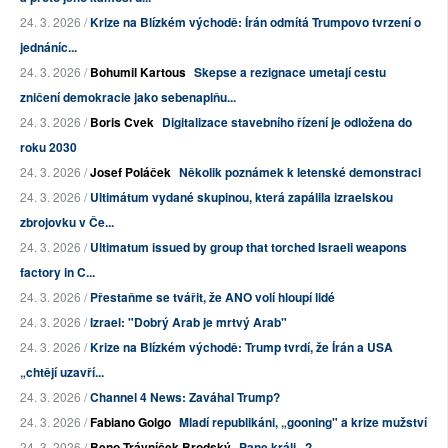
24. 3. 2026 /
Krize na Blízkém východě: Írán odmítá Trumpovo tvrzení o
jednáníc...
24. 3. 2026 /
Bohumil Kartous
Skepse a rezignace umetají cestu
zničení demokracie jako sebenaplňu...
24. 3. 2026 /
Boris Cvek
Digitalizace stavebního řízení je odložena do
roku 2030
24. 3. 2026 /
Josef Poláček
Několik poznámek k letenské demonstraci
24. 3. 2026 /
Ultimátum vydané skupinou, která zapálila izraelskou
zbrojovku v Če...
24. 3. 2026 /
Ultimatum issued by group that torched Israeli weapons
factory in C...
24. 3. 2026 /
Přestaňme se tvářit, že ANO volí hloupí lidé
24. 3. 2026 /
Izrael: "Dobrý Arab je mrtvý Arab"
24. 3. 2026 /
Krize na Blízkém východě: Trump tvrdí, že Írán a USA
„chtějí uzavří...
24. 3. 2026 /
Channel 4 News: Zaváhal Trump?
24. 3. 2026 /
Fabiano Golgo
Mladí republikáni, „gooning" a krize mužství
24. 3. 2026 /
Beno Trávníček Brodský
Pane králi...?