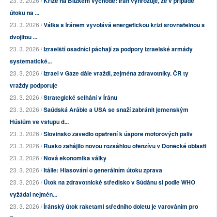
23. 3. 2026 /
Krize na Blízkém východě: Írán vyhrožuje, že v případě
útoku na ...
23. 3. 2026 /
Válka s Íránem vyvolává energetickou krizi srovnatelnou s
dvojitou ...
23. 3. 2026 /
Izraelští osadníci páchají za podpory izraelské armády
systematické...
23. 3. 2026 /
Izrael v Gaze dále vraždí, zejména zdravotníky. ČR ty
vraždy podporuje
23. 3. 2026 /
Strategické selhání v Íránu
23. 3. 2026 /
Saúdská Arábie a USA se snaží zabránit jemenským
Húsiům ve vstupu d...
23. 3. 2026 /
Slovinsko zavedlo opatření k úspoře motorových paliv
23. 3. 2026 /
Rusko zahájilo novou rozsáhlou ofenzívu v Doněcké oblasti
23. 3. 2026 /
Nová ekonomika války
23. 3. 2026 /
Itálie: Hlasování o generálním útoku zprava
23. 3. 2026 /
Útok na zdravotnické středisko v Súdánu si podle WHO
vyžádal nejmén...
23. 3. 2026 /
Íránský útok raketami středního doletu je varováním pro