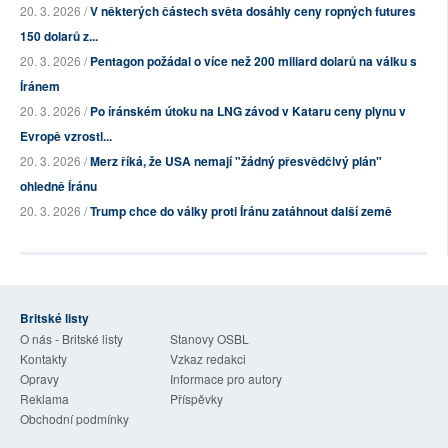
20. 3. 2026 /
V některých částech světa dosáhly ceny ropných futures
150 dolarů z...
20. 3. 2026 /
Pentagon požádal o více než 200 miliard dolarů na válku s
Íránem
20. 3. 2026 /
Po íránském útoku na LNG závod v Kataru ceny plynu v
Evropě vzrostl...
20. 3. 2026 /
Merz říká, že USA nemají "žádný přesvědčivý plán"
ohledně Íránu
20. 3. 2026 /
Trump chce do války proti Íránu zatáhnout další země
Britské listy
O nás - Britské listy
Stanovy OSBL
Kontakty
Vzkaz redakci
Opravy
Informace pro autory
Reklama
Příspěvky
Obchodní podmínky