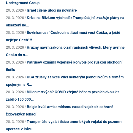
Underground Group
20. 3. 2026 /
Izrael cíleně útočí na novináře
20. 3. 2026 /
Krize na Blízkém východě: Trump údajně zvažuje plány na
obsazení ne...
20. 3. 2026 /
Šovinismus: "Českou instituci musí vést Češka, a ještě
nejlépe Čech"!!
20. 3. 2026 /
Hrůzný návrh zákona o zahraničních vlivech, který uvrhne
Česko do n...
20. 3. 2026 /
Patrušev oznámil vojenské konvoje pro ruskou obchodní
flotilu
20. 3. 2026 /
USA zrušily sankce vůči některým jednotlivcům a firmám
spojeným s R...
20. 3. 2026 /
Milion mrtvých? COVID zřejmě během prvních dvou let
zabil o 150 000...
20. 3. 2026 /
Belgie kvůli antisemitismu nasadí vojsko k ochraně
židovských lokací
20. 3. 2026 /
Trump může vyslat tisíce amerických vojáků do pozemní
operace v Íránu