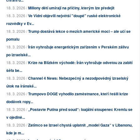
chrání d...
18. 3. 2026 /
Miliony dětí umírají na příčiny, kterým lze předejít
18. 3. 2026 /
Ve Vídni objevili největší "doupě" ruské elektronické
rozvědky v Ev...
18. 3. 2026 /
Trump dostává lekce o mezích americké moci – ale učí se
pomalu
18. 3. 2026 /
Írán vyhrožuje energetickým zařízením v Perském zálivu
po izraelské...
18. 3. 2026 /
Krize na Blízkém východě: Írán vyhrožuje odvetou za zabití
šéfa be...
18. 3. 2026 /
Channel 4 News: Nebezpečný a nezodpovědný izraelský
útok na íránské...
18. 3. 2026 /
Trumpovo DOGE vyhodilo zaměstnance, kteří řešili krize
dodávek ropy...
18. 3. 2026 /
„Postavte Putina před soud“: loajální stoupenec Kremlu se
v ojedině...
18. 3. 2026 /
Zatímco se Izrael chystá uplatnit „model Gaza“ v Libanonu,
kde je m...