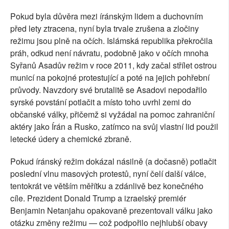
Pokud byla důvěra mezi íránským lidem a duchovním
před lety ztracena, nyní byla trvale zrušena a zločiny
režimu jsou plně na očích. Islámská republika překročila
práh, odkud není návratu, podobně jako v očích mnoha
Syřanů Asadův režim v roce 2011, kdy začal střílet ostrou
municí na pokojné protestující a poté na jejich pohřební
průvody. Navzdory své brutalitě se Asadovi nepodařilo
syrské povstání potlačit a místo toho uvrhl zemi do
občanské války, přičemž si vyžádal na pomoc zahraniční
aktéry jako Írán a Rusko, zatímco na svůj vlastní lid použil
letecké údery a chemické zbraně.
Pokud íránský režim dokázal násilně (a dočasně) potlačit
poslední vlnu masových protestů, nyní čelí další válce,
tentokrát ve větším měřítku a zdánlivě bez konečného
cíle. Prezident Donald Trump a izraelský premiér
Benjamin Netanjahu opakovaně prezentovali válku jako
otázku změny režimu — což podpořilo nejhlubší obavy