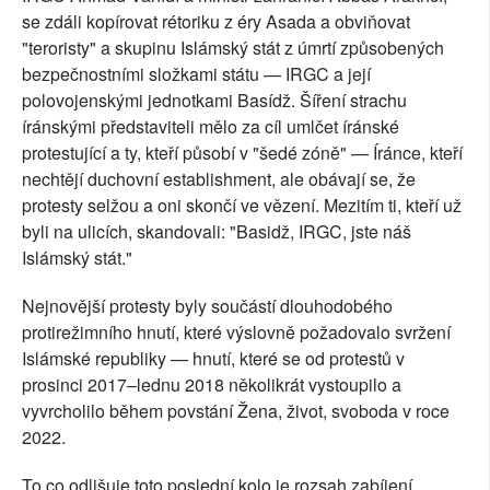
se zdáli kopírovat rétoriku z éry Asada a obviňovat
"teroristy" a skupinu Islámský stát z úmrtí způsobených
bezpečnostními složkami státu — IRGC a její
polovojenskými jednotkami Basídž. Šíření strachu
íránskými představiteli mělo za cíl umlčet íránské
protestující a ty, kteří působí v "šedé zóně" — Íránce, kteří
nechtějí duchovní establishment, ale obávají se, že
protesty selžou a oni skončí ve vězení. Mezitím ti, kteří už
byli na ulicích, skandovali: "Basidž, IRGC, jste náš
Islámský stát."
Nejnovější protesty byly součástí dlouhodobého
protirežimního hnutí, které výslovně požadovalo svržení
Islámské republiky — hnutí, které se od protestů v
prosinci 2017–lednu 2018 několikrát vystoupilo a
vyvrcholilo během povstání Žena, život, svoboda v roce
2022.
To co odlišuje toto poslední kolo je rozsah zabíjení