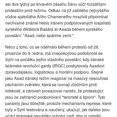
asi dva týdny po krvavém zásahu Íránu vůči rozsáhlým
protestům proti režimu. Odkaz na již zabitého nejvyššího
vůdce ajatolláha Alího Chameneího mrazivě připomínal
nechvalně známé heslo íránem podporovaných loajalistů
syrského diktátora Bašára al-Asada během syrského
povstání: "Asad, nebo spálíme zemi."
Něco z toho, co se odehrálo během protestů od 28.
prosince do 9. ledna, má znepokojivou podobnost se
Sýrií na počátku jejího vlastního povstání, kdy íránské
Islámské revoluční gardy (IRGC) poskytovaly Asadovi
zpravodajskou, logistickou a morální podporu. Stejně
jako Asad íránský režim reagoval na masový nesouhlas
pácháním zvěrstev, která se rovnají zločinům proti
lidskosti, a zároveň prosazoval narativ, že protestující
jsou ze zahraničí podporovaní "teroristé a špioni". Tyto
paralely jsou důležité, protože mechanismy represe, které
byly v Sýrii testovány a naučeny, ukazují, jak daleko jsou
vůdci Islámské republiky ochotni zajít, aby si zajistili