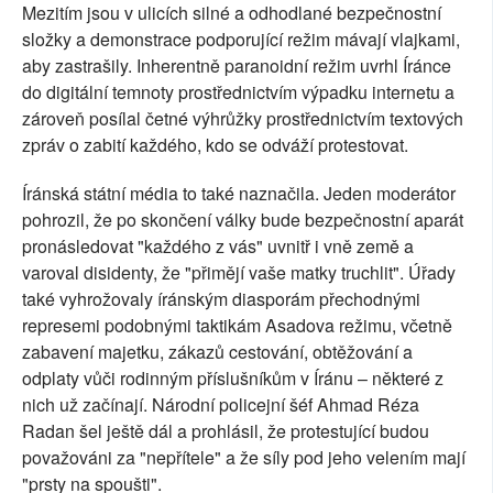
Mezitím jsou v ulicích silné a odhodlané bezpečnostní
složky a demonstrace podporující režim mávají vlajkami,
aby zastrašily. Inherentně paranoidní režim uvrhl Íránce
do digitální temnoty prostřednictvím výpadku internetu a
zároveň posílal četné výhrůžky prostřednictvím textových
zpráv o zabití každého, kdo se odváží protestovat.
Íránská státní média to také naznačila. Jeden moderátor
pohrozil, že po skončení války bude bezpečnostní aparát
pronásledovat "každého z vás" uvnitř i vně země a
varoval disidenty, že "přimějí vaše matky truchlit". Úřady
také vyhrožovaly íránským diasporám přechodnými
represemi podobnými taktikám Asadova režimu, včetně
zabavení majetku, zákazů cestování, obtěžování a
odplaty vůči rodinným příslušníkům v Íránu – některé z
nich už začínají. Národní policejní šéf Ahmad Réza
Radan šel ještě dál a prohlásil, že protestující budou
považováni za "nepřítele" a že síly pod jeho velením mají
"prsty na spoušti".