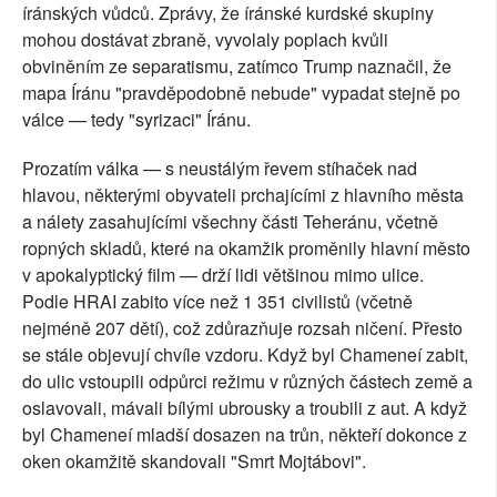
íránských vůdců. Zprávy, že íránské kurdské skupiny
mohou dostávat zbraně, vyvolaly poplach kvůli
obviněním ze separatismu, zatímco Trump naznačil, že
mapa Íránu "pravděpodobně nebude" vypadat stejně po
válce — tedy "syrizaci" Íránu.
Prozatím válka — s neustálým řevem stíhaček nad
hlavou, některými obyvateli prchajícími z hlavního města
a nálety zasahujícími všechny části Teheránu, včetně
ropných skladů, které na okamžik proměnily hlavní město
v apokalyptický film — drží lidi většinou mimo ulice.
Podle HRAI zabito více než 1 351 civilistů (včetně
nejméně 207 dětí), což zdůrazňuje rozsah ničení. Přesto
se stále objevují chvíle vzdoru. Když byl Chameneí zabit,
do ulic vstoupili odpůrci režimu v různých částech země a
oslavovali, mávali bílými ubrousky a troubili z aut. A když
byl Chameneí mladší dosazen na trůn, někteří dokonce z
oken okamžitě skandovali "Smrt Mojtábovi".