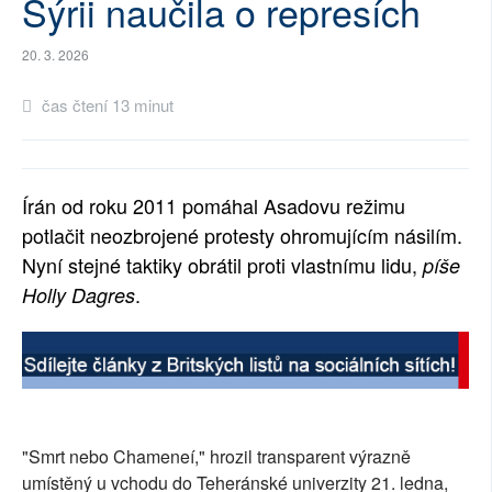
Sýrii naučila o represích
SOCIÁLNÍ SÍTĚ
20. 3. 2026
RUBRIKY
čas čtení 13 minut
PLNÁ VERZE STRÁNEK
Írán od roku 2011 pomáhal Asadovu režimu
potlačit neozbrojené protesty ohromujícím násilím.
Nyní stejné taktiky obrátil proti vlastnímu lidu,
píše
.
Holly Dagres
"Smrt nebo Chameneí," hrozil transparent výrazně
umístěný u vchodu do Teheránské univerzity 21. ledna,