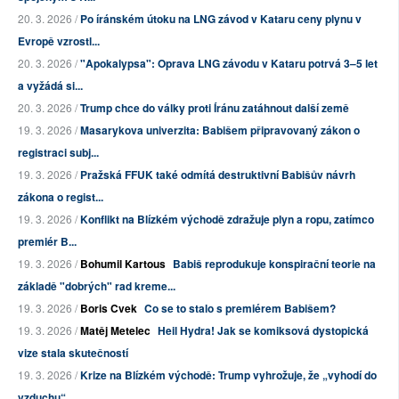
20. 3. 2026 /
Po íránském útoku na LNG závod v Kataru ceny plynu v
Evropě vzrostl...
20. 3. 2026 /
"Apokalypsa": Oprava LNG závodu v Kataru potrvá 3–5 let
a vyžádá si...
20. 3. 2026 /
Trump chce do války proti Íránu zatáhnout další země
19. 3. 2026 /
Masarykova univerzita: Babišem připravovaný zákon o
registraci subj...
19. 3. 2026 /
Pražská FFUK také odmítá destruktivní Babišův návrh
zákona o regist...
19. 3. 2026 /
Konflikt na Blízkém východě zdražuje plyn a ropu, zatímco
premiér B...
19. 3. 2026 /
Bohumil Kartous
Babiš reprodukuje konspirační teorie na
základě "dobrých" rad kreme...
19. 3. 2026 /
Boris Cvek
Co se to stalo s premiérem Babišem?
19. 3. 2026 /
Matěj Metelec
Heil Hydra! Jak se komiksová dystopická
vize stala skutečností
19. 3. 2026 /
Krize na Blízkém východě: Trump vyhrožuje, že „vyhodí do
vzduchu“ ...