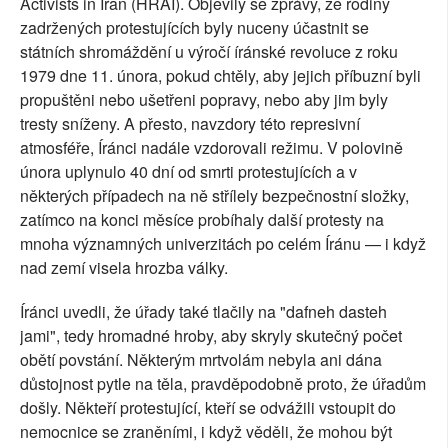
Activists in Iran (HRAI). Objevily se zprávy, že rodiny
zadržených protestujících byly nuceny účastnit se
státních shromáždění u výročí íránské revoluce z roku
1979 dne 11. února, pokud chtěly, aby jejich příbuzní byli
propuštěni nebo ušetřeni popravy, nebo aby jim byly
tresty sníženy. A přesto, navzdory této represivní
atmosféře, Íránci nadále vzdorovali režimu. V polovině
února uplynulo 40 dní od smrti protestujících a v
některých případech na ně střílely bezpečnostní složky,
zatímco na konci měsíce probíhaly další protesty na
mnoha významných univerzitách po celém Íránu — i když
nad zemí visela hrozba války.
Íránci uvedli, že úřady také tlačily na "dafneh dasteh
jami", tedy hromadné hroby, aby skryly skutečný počet
obětí povstání. Některým mrtvolám nebyla ani dána
důstojnost pytle na těla, pravděpodobně proto, že úřadům
došly. Někteří protestující, kteří se odvážili vstoupit do
nemocnice se zraněními, i když věděli, že mohou být