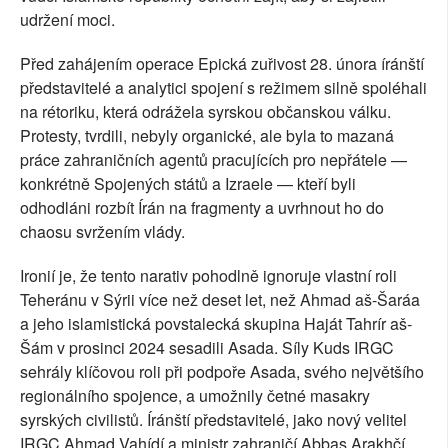
udržení moci.
Před zahájením operace Epická zuřivost 28. února íránští
představitelé a analytici spojení s režimem silně spoléhali
na rétoriku, která odrážela syrskou občanskou válku.
Protesty, tvrdili, nebyly organické, ale byla to mazaná
práce zahraničních agentů pracujících pro nepřátele —
konkrétně Spojených států a Izraele — kteří byli
odhodláni rozbít Írán na fragmenty a uvrhnout ho do
chaosu svržením vlády.
Ironií je, že tento narativ pohodlně ignoruje vlastní roli
Teheránu v Sýrii více než deset let, než Ahmad aš-Šaráa
a jeho islamistická povstalecká skupina Haját Tahrír aš-
Šám v prosinci 2024 sesadili Asada. Síly Kuds IRGC
sehrály klíčovou roli při podpoře Asada, svého největšího
regionálního spojence, a umožnily četné masakry
syrských civilistů. Íránští představitelé, jako nový velitel
IRGC Ahmad Vahídí a ministr zahraničí Abbas Arakhčí,