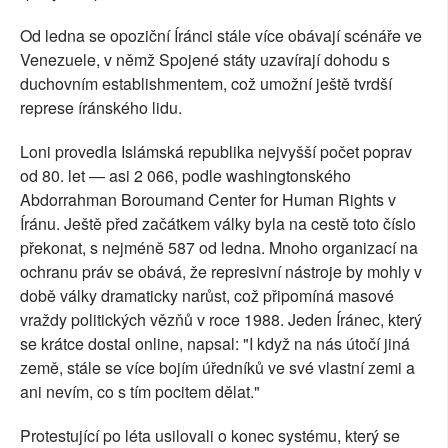
Od ledna se opoziční Íránci stále více obávají scénáře ve
Venezuele, v němž Spojené státy uzavírají dohodu s
duchovním establishmentem, což umožní ještě tvrdší
represe íránského lidu.
Loni provedla Islámská republika nejvyšší počet poprav
od 80. let — asi 2 066, podle washingtonského
Abdorrahman Boroumand Center for Human Rights v
Íránu. Ještě před začátkem války byla na cestě toto číslo
překonat, s nejméně 587 od ledna. Mnoho organizací na
ochranu práv se obává, že represivní nástroje by mohly v
době války dramaticky narůst, což připomíná masové
vraždy politických vězňů v roce 1988. Jeden Íránec, který
se krátce dostal online, napsal: "I když na nás útočí jiná
země, stále se více bojím úředníků ve své vlastní zemi a
ani nevím, co s tím pocitem dělat."
Protestující po léta usilovali o konec systému, který se