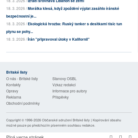
18. 3. 2026 /
Izrael srovnává Libanon se zemí
18. 3. 2026 /
Morálka klesá, když zpoždění výplat zasáhlo íránské
bezpečnostní je...
18. 3. 2026 /
Ekologická hrozba: Ruský tanker s desítkami tisíc tun
plynu se pohy...
18. 3. 2026 /
Írán "připravoval útoky v Kalifornii"
Britské listy
O nás - Britské listy
Stanovy OSBL
Kontakty
Vzkaz redakci
Opravy
Informace pro autory
Reklama
Příspěvky
Obchodní podmínky
Copyright © 1996-2026
Občanské sdružení Britské listy
| Kopírování obsahu
možné pouze po předchozím písemném souhlasu redakce.
Plná verze stránek