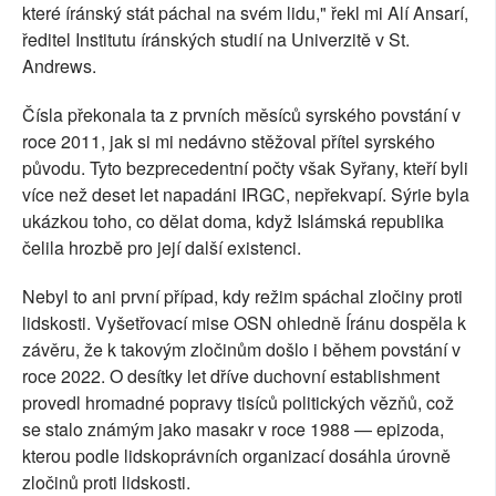
které íránský stát páchal na svém lidu," řekl mi Alí Ansarí,
ředitel Institutu íránských studií na Univerzitě v St.
Andrews.
Čísla překonala ta z prvních měsíců syrského povstání v
roce 2011, jak si mi nedávno stěžoval přítel syrského
původu. Tyto bezprecedentní počty však Syřany, kteří byli
více než deset let napadáni IRGC, nepřekvapí. Sýrie byla
ukázkou toho, co dělat doma, když Islámská republika
čelila hrozbě pro její další existenci.
Nebyl to ani první případ, kdy režim spáchal zločiny proti
lidskosti. Vyšetřovací mise OSN ohledně Íránu dospěla k
závěru, že k takovým zločinům došlo i během povstání v
roce 2022. O desítky let dříve duchovní establishment
provedl hromadné popravy tisíců politických vězňů, což
se stalo známým jako masakr v roce 1988 — epizoda,
kterou podle lidskoprávních organizací dosáhla úrovně
zločinů proti lidskosti.