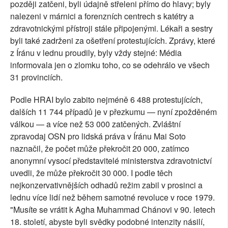
později zatčeni, byli údajně střeleni přímo do hlavy; byly
nalezeni v márnici a forenzních centrech s katétry a
zdravotnickými přístroji stále připojenými. Lékaři a sestry
byli také zadrženi za ošetření protestujících. Zprávy, které
z Íránu v lednu proudily, byly vždy stejné: Média
informovala jen o zlomku toho, co se odehrálo ve všech
31 provinciích.
Podle HRAI bylo zabito nejméně 6 488 protestujících,
dalších 11 744 případů je v přezkumu — nyní zpožděném
válkou — a více než 53 000 zatčených. Zvláštní
zpravodaj OSN pro lidská práva v Íránu Mai Soto
naznačil, že počet může překročit 20 000, zatímco
anonymní vysocí představitelé ministerstva zdravotnictví
uvedli, že může překročit 30 000. I podle těch
nejkonzervativnějších odhadů režim zabil v prosinci a
lednu více lidí než během samotné revoluce v roce 1979.
"Musíte se vrátit k Agha Muhammad Chánovi v 90. letech
18. století, abyste byli svědky podobné intenzity násilí,