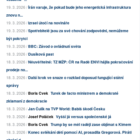
19. 3. 2026 /
Írán varuje, že pokud bude jeho energetická infrastruktura
znovu n...
19. 3. 2026 /
Izrael útočí na novináře
19. 3. 2026 /
Spotřebitelé jsou za své chování zodpovědni, nemůžeme
být pokrytci
19. 3. 2026 /
BBC: Závod o ovládnutí světa
18. 3. 2026 /
Dusíková past
18. 3. 2026 /
Něuvěřitelné: TZ MŽP: ČR na Radě ENVI hájila pokračování
prodeje no...
18. 3. 2026 /
Další krok ve snaze o rozklad doposud fungující státní
správy
18. 3. 2026 /
Boris Cvek
Turek de facto ministrem a demokraté
zklamaní z demokracie
18. 3. 2026 /
Jan Čulík na TVP World: Babiš škodí Česku
19. 3. 2026 /
Josef Poláček
Vyšší já versus společenské já
18. 3. 2026 /
Boris Cvek
Trump by se měl raději zase objímat s Kimem
18. 3. 2026 /
Konec svlékání dětí pomocí AI, prosadila Gregorová. Piráti