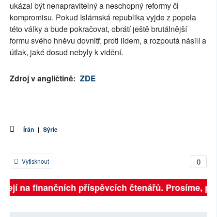
ukázal být nenapravitelný a neschopný reformy či
kompromisu. Pokud Islámská republika vyjde z popela
této války a bude pokračovat, obrátí ještě brutálnější
formu svého hněvu dovnitř, proti lidem, a rozpoutá násilí a
útlak, jaké dosud nebyly k vidění.
Zdroj v angličtině:
ZDE
Írán
|
Sýrie
0
Vytisknout
sejí na finančních příspěvcích čtenářů. Prosíme, přisp