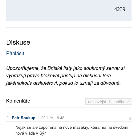
4239
Diskuse
Přihlásit
Upozorňujeme, že Britské listy jako soukromý server si
vyhrazují právo blokovat přístup na diskusní fóra
jakémukoliv diskutérovi, pokud to uznají za důvodné.
Komentáře
nejnovější
oblíbené
Petr Soukup
20. bře. 19:48
0
Nějak se ale zapomíná na nové masakry, která má na svědomí
nová vláda v Sýrii.