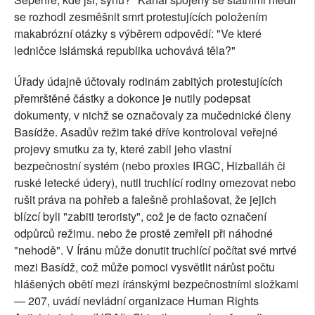
se rozhodl zesměšnit smrt protestujících položením
makabrózní otázky s výběrem odpovědí: "Ve které
ledničce Islámská republika uchovává těla?"
Úřady údajně účtovaly rodinám zabitých protestujících
přemrštěné částky a dokonce je nutily podepsat
dokumenty, v nichž se označovaly za mučednické členy
Basídže. Asadův režim také dříve kontroloval veřejné
projevy smutku za ty, které zabil jeho vlastní
bezpečnostní systém (nebo proxies IRGC, Hizballáh či
ruské letecké údery), nutil truchlící rodiny omezovat nebo
rušit práva na pohřeb a falešně prohlašovat, že jejich
blízcí byli "zabiti teroristy", což je de facto označení
odpůrců režimu. nebo že prostě zemřeli při náhodné
"nehodě". V Íránu může donutit truchlící počítat své mrtvé
mezi Basídž, což může pomoci vysvětlit nárůst počtu
hlášených obětí mezi íránskými bezpečnostními složkami
— 207, uvádí nevládní organizace Human Rights