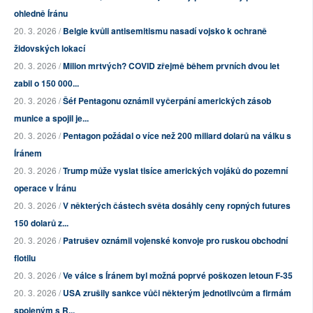
ohledně Íránu
20. 3. 2026 /
Belgie kvůli antisemitismu nasadí vojsko k ochraně
židovských lokací
20. 3. 2026 /
Milion mrtvých? COVID zřejmě během prvních dvou let
zabil o 150 000...
20. 3. 2026 /
Šéf Pentagonu oznámil vyčerpání amerických zásob
munice a spojil je...
20. 3. 2026 /
Pentagon požádal o více než 200 miliard dolarů na válku s
Íránem
20. 3. 2026 /
Trump může vyslat tisíce amerických vojáků do pozemní
operace v Íránu
20. 3. 2026 /
V některých částech světa dosáhly ceny ropných futures
150 dolarů z...
20. 3. 2026 /
Patrušev oznámil vojenské konvoje pro ruskou obchodní
flotilu
20. 3. 2026 /
Ve válce s Íránem byl možná poprvé poškozen letoun F-35
20. 3. 2026 /
USA zrušily sankce vůči některým jednotlivcům a firmám
spojeným s R...