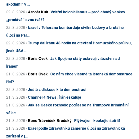
škodami“ v ...
22. 3. 2026 /
Arnošt Kult
Vnitřní kolonialismus – proč chudý venkov
„prodává“ svou tvář?
22. 3. 2026 /
Izrael v Teheránu bombarduje civilní budovy a brutálně
útočí na Pal...
22. 3. 2026 /
Trump dal Íránu 48 hodin na otevření Hormuzského průlivu,
jinak USA...
22. 3. 2026 /
Boris Cvek
Jak Spojené státy oslavují vítězství nad
Íránem
21. 3. 2026 /
Boris Cvek
Co nám chce vlastně ta letenská demonstrace
říci?
22. 3. 2026 /
Ještě z diskuse k té demonstraci
21. 3. 2026 /
Channel 4 News: Írán eskaluje
21. 3. 2026 /
Jak se Česko rozhodlo podílet se na Trumpově kriminální
válce
21. 3. 2026 /
Beno Trávníček Brodský
Plýtvající - koukejte šetřit!
21. 3. 2026 /
Izrael podle zdravotníků záměrně útočí na zdravotnická
zařízení v j...