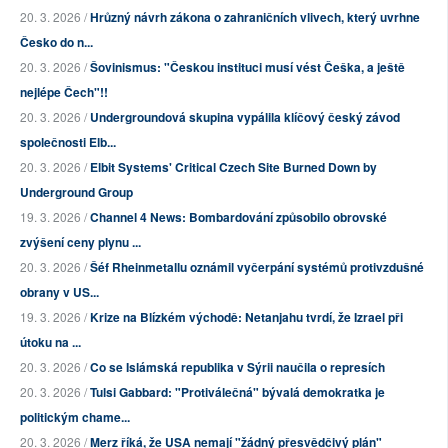
20. 3. 2026 /
Hrůzný návrh zákona o zahraničních vlivech, který uvrhne
Česko do n...
20. 3. 2026 /
Šovinismus: "Českou instituci musí vést Češka, a ještě
nejlépe Čech"!!
20. 3. 2026 /
Undergroundová skupina vypálila klíčový český závod
společnosti Elb...
20. 3. 2026 /
Elbit Systems' Critical Czech Site Burned Down by
Underground Group
19. 3. 2026 /
Channel 4 News: Bombardování způsobilo obrovské
zvýšení ceny plynu ...
20. 3. 2026 /
Šéf Rheinmetallu oznámil vyčerpání systémů protivzdušné
obrany v US...
19. 3. 2026 /
Krize na Blízkém východě: Netanjahu tvrdí, že Izrael při
útoku na ...
20. 3. 2026 /
Co se Islámská republika v Sýrii naučila o represích
20. 3. 2026 /
Tulsi Gabbard: "Protiválečná" bývalá demokratka je
politickým chame...
20. 3. 2026 /
Merz říká, že USA nemají "žádný přesvědčivý plán"