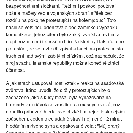
bezpečnostními složkami. Režimní poskoci používali
nože a mačety vedle vojenských zbraní, stříleli bez
rozdílu na pokojné protestující i na kolemjdoucí. Toto
násilí se většinou odehrávalo pod záminkou výpadku
komunikace, jehož cílem bylo zakrýt zvěrstva režimu a
otupit rozhořčení íránského lidu. Někteří byli tak brutálně
potrestáni, že se rozhodli zpívat a tančit na protest místo
truchlení nad svými zabitými blízkými, což naznačuje, že
stroj strachu Islámské republiky možná konečně ztrácí
účinnost.
A jak strach ustupoval, rostl vztek v reakci na asadovská
zvěrstva. Íránci uvedli, že s těly protestujících bylo
zacházeno jako s kusy masa, byla vyhazována na
hromady z dodávek se zmrzlinou a masných vozů, což
donutilo příbuzné hledat své blízké tím nejodlidštěnějším
způsobem. Jeden otec údajně strávil nejméně 12 minut
hledáním mrtvého syna a opakovaně volal: "Můj drahý
Sepehře, kde jsi, synu?" Kanál spojený se státními médii