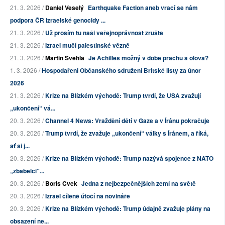
21. 3. 2026 /
Daniel Veselý
Earthquake Faction aneb vrací se nám
podpora ČR izraelské genocidy ...
21. 3. 2026 /
Už prosím tu naši veřejnoprávnost zrušte
21. 3. 2026 /
Izrael mučí palestinské vězně
21. 3. 2026 /
Martin Švehla
Je Achilles možný v době prachu a olova?
1. 3. 2026 /
Hospodaření Občanského sdružení Britské listy za únor
2026
21. 3. 2026 /
Krize na Blízkém východě: Trump tvrdí, že USA zvažují
„ukončení“ vá...
20. 3. 2026 /
Channel 4 News: Vraždění dětí v Gaze a v Íránu pokračuje
20. 3. 2026 /
Trump tvrdí, že zvažuje „ukončení“ války s Íránem, a říká,
ať si j...
20. 3. 2026 /
Krize na Blízkém východě: Trump nazývá spojence z NATO
„zbabělci“...
20. 3. 2026 /
Boris Cvek
Jedna z nejbezpečnějších zemí na světě
20. 3. 2026 /
Izrael cíleně útočí na novináře
20. 3. 2026 /
Krize na Blízkém východě: Trump údajně zvažuje plány na
obsazení ne...