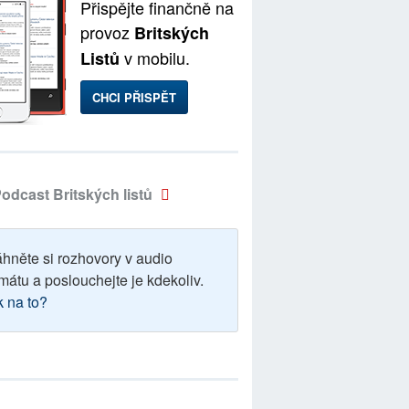
Přispějte finančně na
provoz
Britských
v mobilu.
Listů
CHCI PŘISPĚT
odcast Britských listů
áhněte si rozhovory v audio
mátu a poslouchejte je kdekoliv.
k na to?