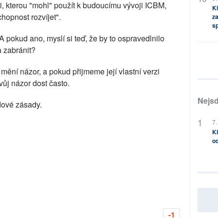
i, kterou "mohl" použít k budoucímu vývoji ICBM,
Kl
hopnost rozvíjet".
za
s
A pokud ano, myslí si teď, že by to ospravedlnilo
a zabránit?
mění názor, a pokud přijmeme její vlastní verzi
vůj názor dost často.
Nejsd
dové zásady.
7.
Kl
od
-1