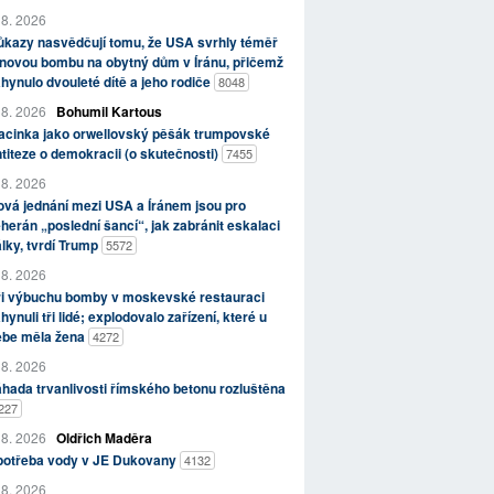
 8. 2026
kazy nasvědčují tomu, že USA svrhly téměř
novou bombu na obytný dům v Íránu, přičemž
hynulo dvouleté dítě a jeho rodiče
8048
 8. 2026
Bohumil Kartous
acinka jako orwellovský pěšák trumpovské
titeze o demokracii (o skutečnosti)
7455
 8. 2026
vá jednání mezi USA a Íránem jsou pro
herán „poslední šancí“, jak zabránit eskalaci
lky, tvrdí Trump
5572
 8. 2026
ři výbuchu bomby v moskevské restauraci
hynuli tři lidé; explodovalo zařízení, které u
ebe měla žena
4272
 8. 2026
hada trvanlivosti římského betonu rozluštěna
227
 8. 2026
Oldřich Maděra
potřeba vody v JE Dukovany
4132
 8. 2026