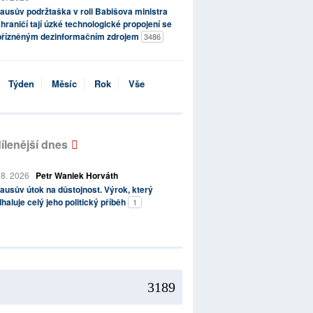
ausův podržtaška v roli Babišova ministra
hraničí tají úzké technologické propojení se
přízněným dezinformačním zdrojem
3486
Týden
Měsíc
Rok
Vše
ílenější dnes
 8. 2026
Petr Waniek Horváth
ausův útok na důstojnost. Výrok, který
haluje celý jeho politický příběh
1
3189