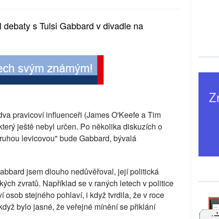
 debaty s Tulsi Gabbard v divadle na
va pravicoví influenceři (James O'Keefe a Tim
, který ještě nebyl určen. Po několika diskuzích o
druhou levicovou" bude Gabbard, bývalá
abbard jsem dlouho nedůvěřoval, její politická
kých zvratů. Například se v raných letech v politice
í osob stejného pohlaví, i když tvrdila, že v roce
když bylo jasné, že veřejné mínění se přiklání