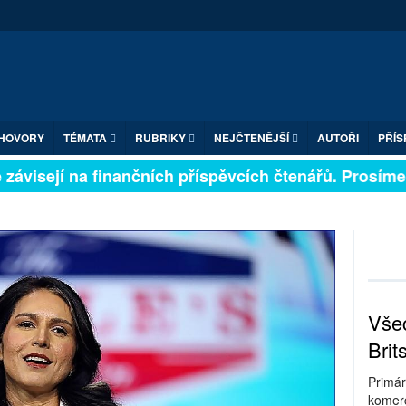
HOVORY
TÉMATA
RUBRIKY
NEJČTENĚJŠÍ
AUTOŘI
PŘÍS
ávisejí na finančních příspěvcích čtenářů. Prosíme, př
Všec
Brit
Primár
komerc