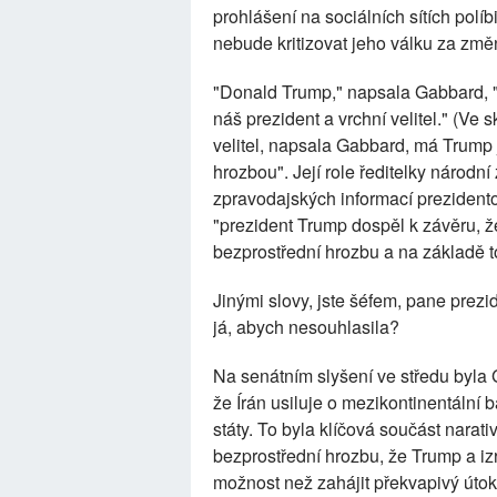
prohlášení na sociálních sítích polí
nebude kritizovat jeho válku za změ
"Donald Trump," napsala Gabbard, "
náš prezident a vrchní velitel." (Ve
velitel, napsala Gabbard, má Trump 
hrozbou". Její role ředitelky národ
zpravodajských informací prezidento
"prezident Trump dospěl k závěru, že
bezprostřední hrozbu a na základě t
Jinými slovy, jste šéfem, pane prezid
já, abych nesouhlasila?
Na senátním slyšení ve středu byla 
že Írán usiluje o mezikontinentální 
státy. To byla klíčová součást narati
bezprostřední hrozbu, že Trump a i
možnost než zahájit překvapivý útok