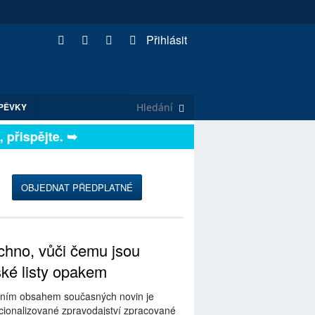
Přihlásit
PĚVKY
ispějte. ➥
OBJEDNAT PŘEDPLATNÉ
hno, vůči čemu jsou
ské listy opakem
ním obsahem současných novin je
ionalizované zpravodajství zpracované