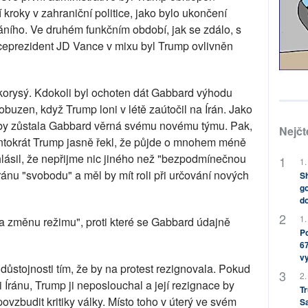
 kroky v zahraniční politice, jako bylo ukončení
ního. Ve druhém funkčním období, jak se zdálo, s
iceprezident JD Vance v mixu byl Trump ovlivněn
lkorysý. Kdokoli byl ochoten dát Gabbard výhodu
buzen, když Trump loni v létě zaútočil na Írán. Jako
žby zůstala Gabbard věrná svému novému týmu. Pak,
Nejčt
Tentokrát Trump jasně řekl, že půjde o mnohem méně
ásil, že nepřijme nic jiného než "bezpodmínečnou
1.
 Íránu "svobodu" a měl by mít roli při určování nových
Sh
go
do
1.
za změnu režimu", proti které se Gabbard údajně
Po
67
v
důstojnosti tím, že by na protest rezignovala. Pokud
2.
či Íránu, Trump ji neposlouchal a její rezignace by
Tr
vzbudit kritiky války. Místo toho v úterý ve svém
S