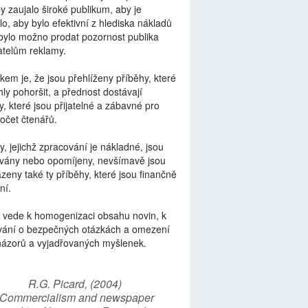
by zaujalo široké publikum, aby je
lo, aby bylo efektivní z hlediska nákladů
bylo možno prodat pozornost publika
telům reklamy.
kem je, že jsou přehlíženy příběhy, které
ly pohoršit, a přednost dostávají
y, které jsou přijatelné a zábavné pro
počet čtenářů.
y, jejichž zpracování je nákladné, jsou
vány nebo opomíjeny, nevšímavě jsou
zeny také ty příběhy, které jsou finančně
ní.
 vede k homogenizaci obsahu novin, k
vání o bezpečných otázkách a omezení
názorů a vyjadřovaných myšlenek.
R.G. Picard, (2004)
“Commercialism and newspaper