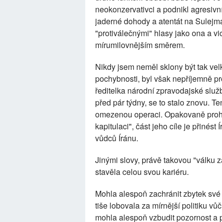
neokonzervativci a podnikl agresivní
jaderné dohody a atentát na Sulejmá
"protiválečnými" hlasy jako ona a v
mírumilovnějším směrem.
Nikdy jsem neměl sklony být tak ve
pochybnosti, byl však nepříjemně pro
ředitelka národní zpravodajské slu
před pár týdny, se to stalo znovu. 
omezenou operaci. Opakovaně prohl
kapitulaci", část jeho cíle je přinést
vůdců Íránu.
Jinými slovy, právě takovou "válku 
stavěla celou svou kariéru.
Mohla alespoň zachránit zbytek své 
tiše lobovala za mírnější politiku vů
mohla alespoň vzbudit pozornost a po