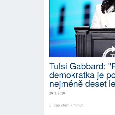
Tulsi Gabbard: "
demokratka je p
nejméně deset le
20. 3. 2026
čas čtení 7 minut