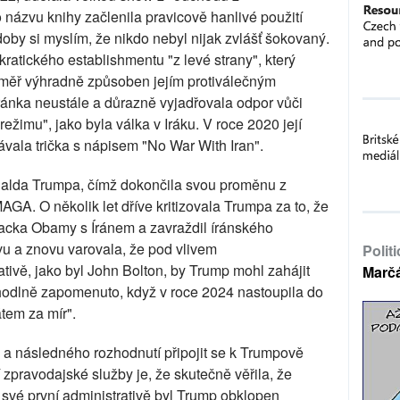
názvu knihy začlenila pravicově hanlivé použití
oby si myslím, že nikdo nebyl nijak zvlášť šokovaný.
kratického establishmentu "z levé strany", který
téměř výhradně způsoben jejím protiválečným
ánka neustále a důrazně vyjadřovala odpor vůči
žimu", jako byla válka v Iráku. V roce 2020 její
ala trička s nápisem "No War With Iran".
alda Trumpa, čímž dokončila svou proměnu z
AGA. O několik let dříve kritizovala Trumpa za to, že
racka Obamy s Íránem a zavraždil íránského
u a znovu varovala, že pod vlivem
Polit
tivě, jako byl John Bolton, by Trump mohl zahájit
Marč
hodlně zapomenuto, když v roce 2024 nastoupila do
tem za mír".
u a následného rozhodnutí připojit se k Trumpově
í zpravodajské služby je, že skutečně věřila, že
 své první administrativě byl Trump obklopen