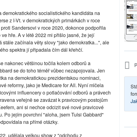
a demokratického socialistického kandidáta na
se z I-Vt. v demokratických primárkách v roce
proti Sandersovi v roce 2020, dokonce podpořila
e hře. A v létě 2022 mi přišlo jasné, že její
 stále začínala věty slovy "jako demokratka...", ale
kého spektra jí připadala čím dál křehčí.
e nakonec většinou točila kolem odborů a
P
abbard se do toho téměř vůbec nezapojovala. Jen
átka na demokratickou prezidentskou nominaci,
vé reformy, jako je Medicare for All. Nyní mlčela
St
covými influencery o potlačování odborů a právech
for
pravena veřejně se zavázat k pravicovým postojům
Ja
Keefem, ani si nechce odcizit své nové pravicové
u. Po jejím povrchní "aloha, jsem Tulsi Gabbard"
dpovídala na přímé otázky.
022, udělala velkou show z "odchodu z