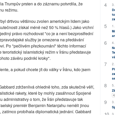
bila Trumpův prsten a do záznamu potvrdila, že
3.
nu režimu.
Dů
tu
za
byl drtivou většinou zvolen americkým lidem jako
1.
 skutečnosti získal méně než 50 % hlasů.) Jako vrchní
M
jediný právo rozhodovat "co je a není bezprostřední
an
ní zpravodajské služby je omezena na předávání
4.
vi. Po "pečlivém přezkoumání" těchto informací
No
 teroristický islamistický režim v Íránu představuje
Te
vá
ohoto závěru podnikl kroky".
2.
ente, a pokud chcete jít do války v Íránu, kdo jsem
P
za
s
5.
Gabbard zdrženlivá ohledně toho, zda skutečně věří,
Zá
balistické rakety, které by mohly zasáhnout Spojené
4
vu administrativy o tom, že Írán představuje tak
3.
zraelský premiér Benjamin Netanjahu neměli jinou
S
, zatímco probíhala diplomatická jednání. Gabbard
3.