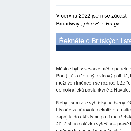
V červnu 2022 jsem se zúčastnil
Broadwayi,
.
píše Ben Burgis
Měsíce byli v sestavě mého panelu d
Pool), já - a "druhý levicový politik"
možných jménech se rozhodli, že "
demokratická poslankyně z Havaje.
Nebyl jsem z té vyhlídky nadšený. G
historie zahrnovala několik dramatic
zapojila do aktivismu proti manželstv
2012 si tuto otázku vyřešila – právě 
směrem k rovnosti v manželství.