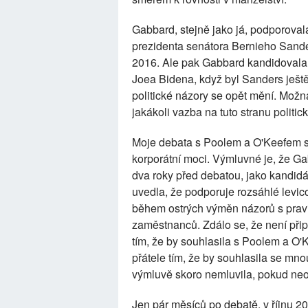
Gabbard, stejně jako já, podporoval
prezidenta senátora Bernieho Sander
2016. Ale pak Gabbard kandidovala 
Joea Bidena, když byl Sanders ještě v
politické názory se opět mění. Možná
jakákoli vazba na tuto stranu politic
Moje debata s Poolem a O'Keefem s
korporátní moci. Výmluvné je, že G
dva roky před debatou, jako kandid
uvedla, že podporuje rozsáhlé levico
během ostrých výměn názorů s pravi
zaměstnanců. Zdálo se, že není při
tím, že by souhlasila s Poolem a O'
přátele tím, že by souhlasila se mno
výmluvě skoro nemluvila, pokud neo
Jen pár měsíců po debatě, v říjnu 2