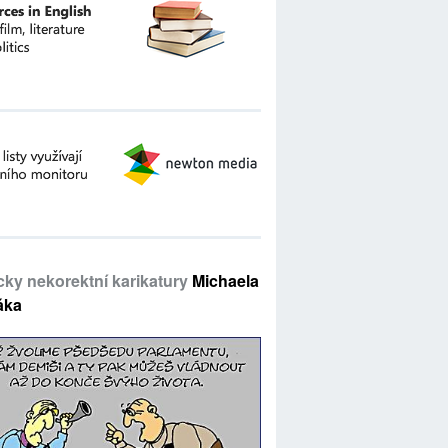
icky nekorektní karikatury
Michaela
áka