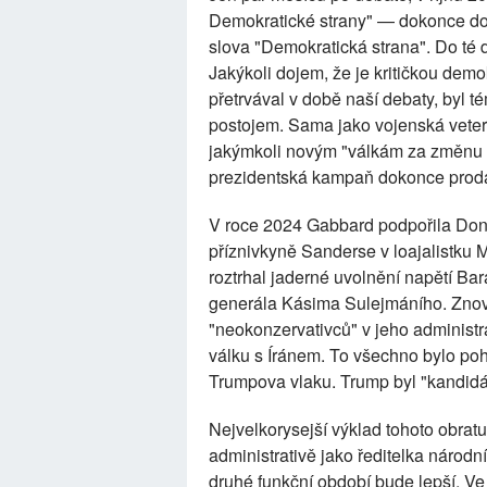
Demokratické strany" — dokonce do 
slova "Demokratická strana". Do té d
Jakýkoli dojem, že je kritičkou demo
přetrvával v době naší debaty, byl 
postojem. Sama jako vojenská veter
jakýmkoli novým "válkám za změnu re
prezidentská kampaň dokonce prodáv
V roce 2024 Gabbard podpořila Don
příznivkyně Sanderse v loajalistku M
roztrhal jaderné uvolnění napětí Ba
generála Kásima Sulejmáního. Znov
"neokonzervativců" v jeho administra
válku s Íránem. To všechno bylo po
Trumpova vlaku. Trump byl "kandidá
Nejvelkorysejší výklad tohoto obrat
administrativě jako ředitelka národn
druhé funkční období bude lepší. Ve