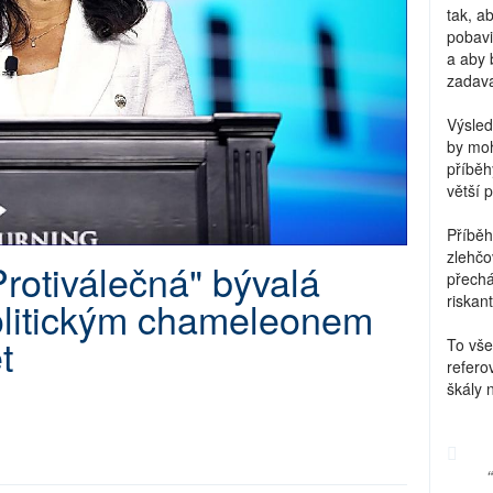
tak, a
pobavi
a aby 
zadava
Výsled
by moh
příběh
větší 
Příběh
zlehčo
Protiválečná" bývalá
přechá
riskant
olitickým chameleonem
t
To vše
refero
škály 