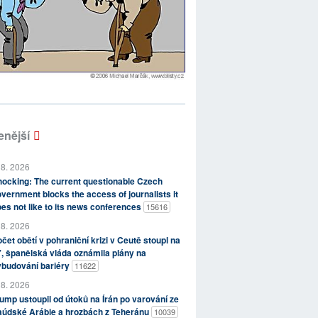
enější
 8. 2026
ocking: The current questionable Czech
vernment blocks the access of journalists it
es not like to its news conferences
15616
 8. 2026
čet obětí v pohraniční krizi v Ceutě stoupl na
, španělská vláda oznámila plány na
ybudování bariéry
11622
 8. 2026
ump ustoupil od útoků na Írán po varování ze
aúdské Arábie a hrozbách z Teheránu
10039