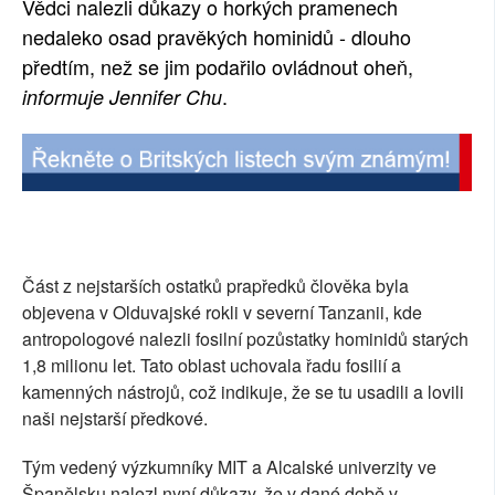
Vědci nalezli důkazy o horkých pramenech
SOCIÁLNÍ SÍTĚ
nedaleko osad pravěkých hominidů - dlouho
předtím, než se jim podařilo ovládnout oheň,
RUBRIKY
.
informuje Jennifer Chu
PLNÁ VERZE STRÁNEK
Část z nejstarších ostatků prapředků člověka byla
objevena v Olduvajské rokli v severní Tanzanii, kde
antropologové nalezli fosilní pozůstatky hominidů starých
1,8 milionu let. Tato oblast uchovala řadu fosilií a
kamenných nástrojů, což indikuje, že se tu usadili a lovili
naši nejstarší předkové.
Tým vedený výzkumníky MIT a Alcalské univerzity ve
Španělsku nalezl nyní důkazy, že v dané době v