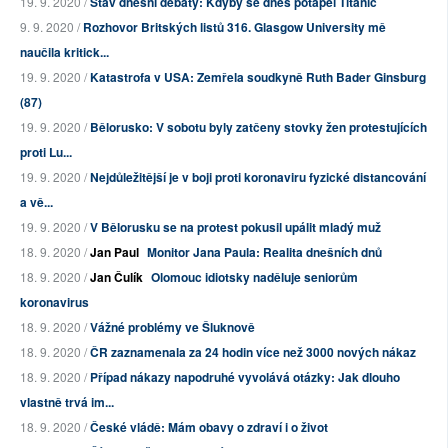
19. 9. 2020 /
Stav dnešní debaty: Kdyby se dnes potápěl Titanic
9. 9. 2020 /
Rozhovor Britských listů 316. Glasgow University mě
naučila kritick...
19. 9. 2020 /
Katastrofa v USA: Zemřela soudkyně Ruth Bader Ginsburg
(87)
19. 9. 2020 /
Bělorusko: V sobotu byly zatčeny stovky žen protestujících
proti Lu...
19. 9. 2020 /
Nejdůležitější je v boji proti koronaviru fyzické distancování
a vě...
19. 9. 2020 /
V Bělorusku se na protest pokusil upálit mladý muž
18. 9. 2020 /
Jan Paul
Monitor Jana Paula: Realita dnešních dnů
18. 9. 2020 /
Jan Čulík
Olomouc idiotsky naděluje seniorům
koronavirus
18. 9. 2020 /
Vážné problémy ve Šluknově
18. 9. 2020 /
ČR zaznamenala za 24 hodin více než 3000 nových nákaz
18. 9. 2020 /
Případ nákazy napodruhé vyvolává otázky: Jak dlouho
vlastně trvá im...
18. 9. 2020 /
České vládě: Mám obavy o zdraví i o život