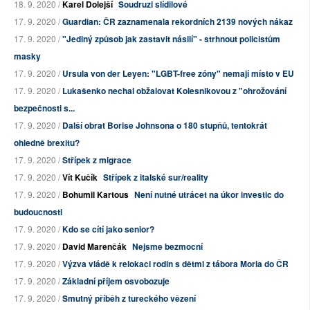
18. 9. 2020 /
Karel Dolejší
Soudruzi slídilové
17. 9. 2020 /
Guardian: ČR zaznamenala rekordních 2139 nových nákaz
17. 9. 2020 /
"Jediný způsob jak zastavit násilí" - strhnout policistům
masky
17. 9. 2020 /
Ursula von der Leyen: "LGBT-free zóny" nemají místo v EU
17. 9. 2020 /
Lukašenko nechal obžalovat Kolesnikovou z "ohrožování
bezpečnosti s...
17. 9. 2020 /
Další obrat Borise Johnsona o 180 stupňů, tentokrát
ohledně brexitu?
17. 9. 2020 /
Střípek z migrace
17. 9. 2020 /
Vít Kučík
Střípek z italské sur/reality
17. 9. 2020 /
Bohumil Kartous
Není nutné utrácet na úkor investic do
budoucnosti
17. 9. 2020 /
Kdo se cítí jako senior?
17. 9. 2020 /
David Marenčák
Nejsme bezmocní
17. 9. 2020 /
Výzva vládě k relokaci rodin s dětmi z tábora Moria do ČR
17. 9. 2020 /
Základní příjem osvobozuje
17. 9. 2020 /
Smutný příběh z tureckého vězení