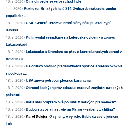
18. 9. 2020 /
Čína ohrožuje severovýchod Indie
2. 9. 2020 /
Rozhovor Britských listů 314. Zvítězí demokracie, anebo
populistick...
18. 9. 2020 /
USA: Generál letectva brání plány nákupu dvou typů
letounů
18. 9. 2020 /
Putin vyslal výsadkáře na běloruské cvičení - a zprávu
Lukašenkovi
18. 9. 2020 /
Lukašenko s Kremlem se přou o kontrolu ruských zbraní v
Bělorusku
18. 9. 2020 /
Bělorusko obvinilo představitelku opozice Kolesnikovovou
z podkopáv...
18. 9. 2020 /
USA znova potřebují plošnou karanténu
18. 9. 2020 /
Obránci lidských práv odsuzují masové zatýkání tureckých
právníků
18. 9. 2020 /
Vařili naši prapředkové potravu v horkých pramenech?
18. 9. 2020 /
Budou stavby a nástroje na Marsu vyráběny z chitinu?
18. 9. 2020 /
Karel Dolejší
Ó vy lány, ó vy role, Babiš už zas v jednom
kole