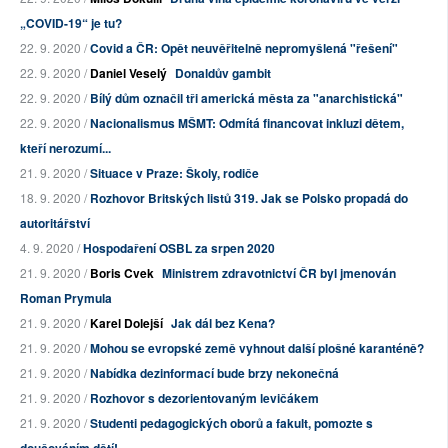
„COVID-19“ je tu?
22. 9. 2020 /
Covid a ČR: Opět neuvěřitelně nepromyšlená "řešení"
22. 9. 2020 /
Daniel Veselý
Donaldův gambit
22. 9. 2020 /
Bílý dům označil tři americká města za "anarchistická"
22. 9. 2020 /
Nacionalismus MŠMT: Odmítá financovat inkluzi dětem,
kteří nerozumí...
21. 9. 2020 /
Situace v Praze: Školy, rodiče
18. 9. 2020 /
Rozhovor Britských listů 319. Jak se Polsko propadá do
autoritářství
4. 9. 2020 /
Hospodaření OSBL za srpen 2020
21. 9. 2020 /
Boris Cvek
Ministrem zdravotnictví ČR byl jmenován
Roman Prymula
21. 9. 2020 /
Karel Dolejší
Jak dál bez Kena?
21. 9. 2020 /
Mohou se evropské země vyhnout další plošné karanténě?
21. 9. 2020 /
Nabídka dezinformací bude brzy nekonečná
21. 9. 2020 /
Rozhovor s dezorientovaným levičákem
21. 9. 2020 /
Studenti pedagogických oborů a fakult, pomozte s