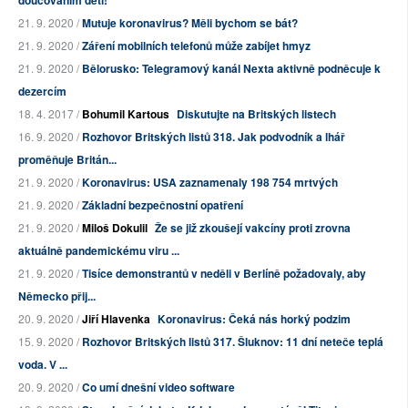
doučováním dětí!
21. 9. 2020 /
Mutuje koronavirus? Měli bychom se bát?
21. 9. 2020 /
Záření mobilních telefonů může zabíjet hmyz
21. 9. 2020 /
Bělorusko: Telegramový kanál Nexta aktivně podněcuje k
dezercím
18. 4. 2017 /
Bohumil Kartous
Diskutujte na Britských listech
16. 9. 2020 /
Rozhovor Britských listů 318. Jak podvodník a lhář
proměňuje Britán...
21. 9. 2020 /
Koronavirus: USA zaznamenaly 198 754 mrtvých
21. 9. 2020 /
Základní bezpečnostní opatření
21. 9. 2020 /
Miloš Dokulil
Že se již zkoušejí vakcíny proti zrovna
aktuálně pandemickému viru ...
21. 9. 2020 /
Tisíce demonstrantů v neděli v Berlíně požadovaly, aby
Německo přij...
20. 9. 2020 /
Jiří Hlavenka
Koronavirus: Čeká nás horký podzim
15. 9. 2020 /
Rozhovor Britských listů 317. Šluknov: 11 dní neteče teplá
voda. V ...
20. 9. 2020 /
Co umí dnešní video software