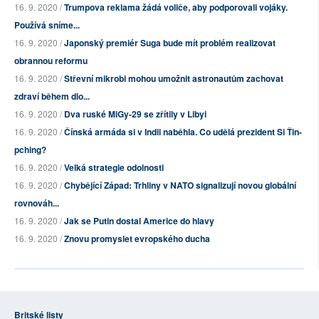
16. 9. 2020 /
Trumpova reklama žádá voliče, aby podporovali vojáky.
Používá sníme...
16. 9. 2020 /
Japonský premiér Suga bude mít problém realizovat
obrannou reformu
16. 9. 2020 /
Střevní mikrobi mohou umožnit astronautům zachovat
zdraví během dlo...
16. 9. 2020 /
Dva ruské MiGy-29 se zřítily v Libyi
16. 9. 2020 /
Čínská armáda si v Indii naběhla. Co udělá prezident Si Ťin-
pching?
16. 9. 2020 /
Velká strategie odolnosti
16. 9. 2020 /
Chybějící Západ: Trhliny v NATO signalizují novou globální
rovnováh...
16. 9. 2020 /
Jak se Putin dostal Americe do hlavy
16. 9. 2020 /
Znovu promyslet evropského ducha
Britské listy