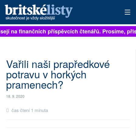
sejí na finančních příspěvcích čtenářů. Prosíme, přis
PŘIHLÁSIT
AKTUÁLNÍ VYDÁNÍ
ARCHIV
Vařili naši prapředkové
potravu v horkých
ROZHOVORY
pramenech?
TÉMATA
18. 9. 2020
NEJČTENĚJŠÍ ZA 7 DNÍ
čas čtení 1 minuta
AUTOŘI
PŘÍSPĚVKY NA PROVOZ