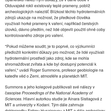
Olduvajské rokli existovaly teplé prameny, poblíž
archeologických nalezišť. Blízkost těchto hydrotermálních
zdrojů ukazuje na možnost, že předkové člověka
využívali horké prameny k vaření, například čerstvých
úlovků, dávno předtím, než lidé objevili použití ohně coby
kontrolovaného zdroje pro vaření.
"Pokud můžeme soudit, je to poprvé, co výzkumníci
předložili konkrétní důkazy pro možnost, že lidé využívali
hydrotermální prostředí jako zdroj, kde se mohla
shromažďovat zvířata a kde byl dostupný potenciál k
vaření," uvádí Roger Summons, profesor geobiologie na
katedře věd o Zemi, atmosféře a planetách MIT.
Summons a jeho kolegové publikovali své nálezy v
časopise
Proceedings of the National Academy of
Sciences
. Hlavní autorkou studie je Ainara Sistiagová z
MIT a univerzity v Kodani. Tým dále zahrnuje
doktorandku Fatimu Husainovou z MIT a dále archeology,