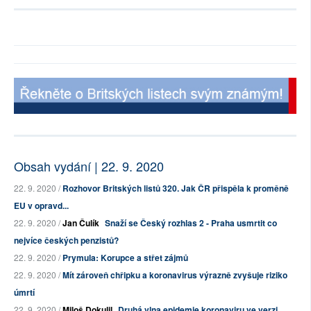
Obsah vydání | 22. 9. 2020
22. 9. 2020 /
Rozhovor Britských listů 320. Jak ČR přispěla k proměně
EU v opravd...
22. 9. 2020 /
Jan Čulík
Snaží se Český rozhlas 2 - Praha usmrtit co
nejvíce českých penzistů?
22. 9. 2020 /
Prymula: Korupce a střet zájmů
22. 9. 2020 /
Mít zároveň chřipku a koronavirus výrazně zvyšuje riziko
úmrtí
22. 9. 2020 /
Miloš Dokulil
Druhá vlna epidemie koronaviru ve verzi