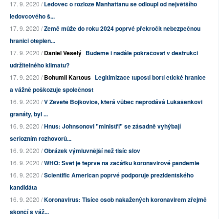
17. 9. 2020 /
Ledovec o rozloze Manhattanu se odloupl od největšího
ledovcového š...
17. 9. 2020 /
Země může do roku 2024 poprvé překročit nebezpečnou
hranici oteplen...
17. 9. 2020 /
Daniel Veselý
Budeme i nadále pokračovat v destrukci
udržitelného klimatu?
17. 9. 2020 /
Bohumil Kartous
Legitimizace tuposti bortí etické hranice
a vážně poškozuje společnost
16. 9. 2020 /
V Zevetě Bojkovice, která vůbec neprodává Lukašenkovi
granáty, byl ...
16. 9. 2020 /
Hnus: Johnsonovi "ministři" se zásadně vyhýbají
seriozním rozhovorů...
16. 9. 2020 /
Obrázek výmluvnější než tisíc slov
16. 9. 2020 /
WHO: Svět je teprve na začátku koronavirové pandemie
16. 9. 2020 /
Scientific American poprvé podporuje prezidentského
kandidáta
16. 9. 2020 /
Koronavirus: Tisíce osob nakažených koronavirem zřejmě
skončí s váž...