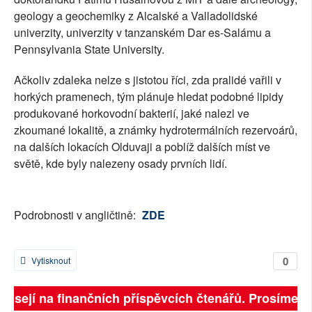
geology a geochemiky z Alcalské a Valladolidské
univerzity, univerzity v tanzanském Dar es-Salámu a
Pennsylvania State University.
Ačkoliv zdaleka nelze s jistotou říci, zda pralidé vařili v
horkých pramenech, tým plánuje hledat podobné lipidy
produkované horkovodní bakterií, jaké nalezl ve
zkoumané lokalitě, a známky hydrotermálních rezervoárů,
na dalších lokacích Olduvaji a poblíž dalších míst ve
světě, kde byly nalezeny osady prvních lidí.
Podrobnosti v angličtině:
ZDE
0
Vytisknout
ávisejí na finančních příspěvcích čtenářů. Prosíme, př