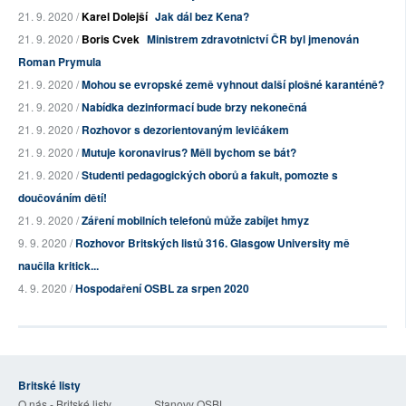
21. 9. 2020 /
Karel Dolejší
Jak dál bez Kena?
21. 9. 2020 /
Boris Cvek
Ministrem zdravotnictví ČR byl jmenován
Roman Prymula
21. 9. 2020 /
Mohou se evropské země vyhnout další plošné karanténě?
21. 9. 2020 /
Nabídka dezinformací bude brzy nekonečná
21. 9. 2020 /
Rozhovor s dezorientovaným levičákem
21. 9. 2020 /
Mutuje koronavirus? Měli bychom se bát?
21. 9. 2020 /
Studenti pedagogických oborů a fakult, pomozte s
doučováním dětí!
21. 9. 2020 /
Záření mobilních telefonů může zabíjet hmyz
9. 9. 2020 /
Rozhovor Britských listů 316. Glasgow University mě
naučila kritick...
4. 9. 2020 /
Hospodaření OSBL za srpen 2020
Britské listy
O nás - Britské listy
Stanovy OSBL