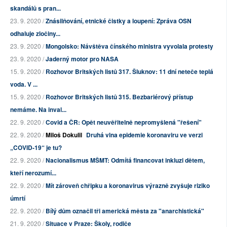
skandálů s pran...
23. 9. 2020 /
Znásilňování, etnické čistky a loupení: Zpráva OSN
odhaluje zločiny...
23. 9. 2020 /
Mongolsko: Návštěva čínského ministra vyvolala protesty
23. 9. 2020 /
Jaderný motor pro NASA
15. 9. 2020 /
Rozhovor Britských listů 317. Šluknov: 11 dní neteče teplá
voda. V ...
15. 9. 2020 /
Rozhovor Britských listů 315. Bezbariérový přístup
nemáme. Na inval...
22. 9. 2020 /
Covid a ČR: Opět neuvěřitelně nepromyšlená "řešení"
22. 9. 2020 /
Miloš Dokulil
Druhá vlna epidemie koronaviru ve verzi
„COVID-19“ je tu?
22. 9. 2020 /
Nacionalismus MŠMT: Odmítá financovat inkluzi dětem,
kteří nerozumí...
22. 9. 2020 /
Mít zároveň chřipku a koronavirus výrazně zvyšuje riziko
úmrtí
22. 9. 2020 /
Bílý dům označil tři americká města za "anarchistická"
21. 9. 2020 /
Situace v Praze: Školy, rodiče