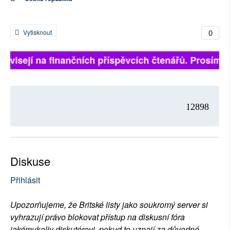
0
Vytisknout
 závisejí na finančních příspěvcích čtenářů. Prosíme, 
12898
Diskuse
Přihlásit
Upozorňujeme, že Britské listy jako soukromý server si
vyhrazují právo blokovat přístup na diskusní fóra
jakémukoliv diskutérovi, pokud to uznají za důvodné.