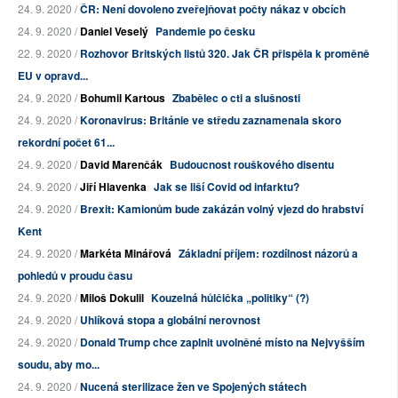
24. 9. 2020 /
ČR: Není dovoleno zveřejňovat počty nákaz v obcích
24. 9. 2020 /
Daniel Veselý
Pandemie po česku
22. 9. 2020 /
Rozhovor Britských listů 320. Jak ČR přispěla k proměně
EU v opravd...
24. 9. 2020 /
Bohumil Kartous
Zbabělec o cti a slušnosti
24. 9. 2020 /
Koronavirus: Británie ve středu zaznamenala skoro
rekordní počet 61...
24. 9. 2020 /
David Marenčák
Budoucnost rouškového disentu
24. 9. 2020 /
Jiří Hlavenka
Jak se liší Covid od infarktu?
24. 9. 2020 /
Brexit: Kamionům bude zakázán volný vjezd do hrabství
Kent
24. 9. 2020 /
Markéta Minářová
Základní příjem: rozdílnost názorů a
pohledů v proudu času
24. 9. 2020 /
Miloš Dokulil
Kouzelná hůlčička „politiky“ (?)
24. 9. 2020 /
Uhlíková stopa a globální nerovnost
24. 9. 2020 /
Donald Trump chce zaplnit uvolněné místo na Nejvyšším
soudu, aby mo...
24. 9. 2020 /
Nucená sterilizace žen ve Spojených státech