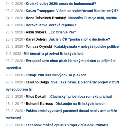
24. 9. 2020 /
Krajské volby 2020: cesta do budoucnosti?
23. 9. 2020 /
Kauza Trumpgate: V čem se vyšetřovatel Mueller zmýlil?
24. 9. 2020 /
Beno Trávníček Brodský
Nasadím Ti, moje milá, roušku
24. 9. 2020 /
Děravé lahve, děravá republika
23. 9. 2020 /
Albín Sybera
„Ex Oriente Pax“
23. 9. 2020 /
Karel Dolejší
Jak je v ČR "postaráno" o důchodce?
23. 9. 2020 /
Tomasz Oryński
Kataklysmata v nejvyšší polské politice
7. 6. 2020 /
Milí čtenáři a příznivci Britských listů
23. 9. 2020 /
Evropská unie chce platit členským státům za přijímání
uprchlíků
23. 9. 2020 /
Trump: 200 000 mrtvých? To je škoda.
23. 9. 2020 /
Fabiano Golgo
Svět fake news: Bolsonarův projev v OSN
byl souborem lží
23. 9. 2020 /
Miloš Dokulil
„Cigáňský“ příběh bez romské příchuti
18. 4. 2017 /
Bohumil Kartous
Diskutujte na Britských listech
23. 9. 2020 /
Pokles emisí vyvolaný pandemií dosud není v atmosféře
měřitelný
23. 9. 2020 /
Facebook možná opustí Evropu v důsledku zákazu