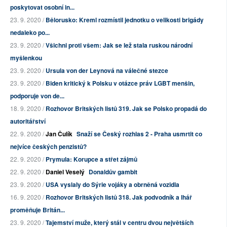
poskytovat osobní in...
23. 9. 2020 /
Bělorusko: Kreml rozmístil jednotku o velikosti brigády
nedaleko po...
23. 9. 2020 /
Všichni proti všem: Jak se lež stala ruskou národní
myšlenkou
23. 9. 2020 /
Ursula von der Leynová na válečné stezce
23. 9. 2020 /
Biden kritický k Polsku v otázce práv LGBT menšin,
podporuje von de...
18. 9. 2020 /
Rozhovor Britských listů 319. Jak se Polsko propadá do
autoritářství
22. 9. 2020 /
Jan Čulík
Snaží se Český rozhlas 2 - Praha usmrtit co
nejvíce českých penzistů?
22. 9. 2020 /
Prymula: Korupce a střet zájmů
22. 9. 2020 /
Daniel Veselý
Donaldův gambit
23. 9. 2020 /
USA vyslaly do Sýrie vojáky a obrněná vozidla
16. 9. 2020 /
Rozhovor Britských listů 318. Jak podvodník a lhář
proměňuje Britán...
23. 9. 2020 /
Tajemství muže, který stál v centru dvou největších