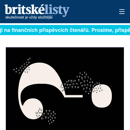
 na finančních příspěvcích čtenářů. Prosíme, přispějte
PŘIHLÁSIT
AKTUÁLNÍ VYDÁNÍ
ARCHIV
ROZHOVORY
TÉMATA
NEJČTENĚJŠÍ ZA 7 DNÍ
AUTOŘI
PŘÍSPĚVKY NA PROVOZ