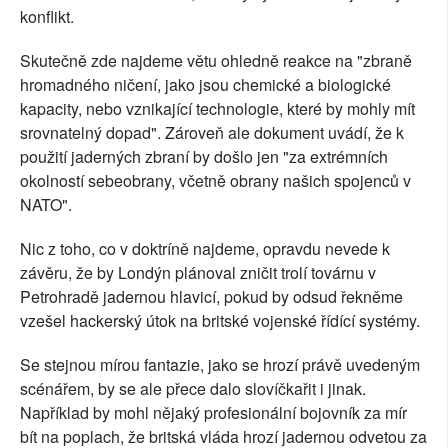
konflikt.
Skutečně zde najdeme větu ohledně reakce na "zbraně
hromadného ničení, jako jsou chemické a biologické
kapacity, nebo vznikající technologie, které by mohly mít
srovnatelný dopad". Zároveň ale dokument uvádí, že k
použití jaderných zbraní by došlo jen "za extrémních
okolností sebeobrany, včetně obrany našich spojenců v
NATO".
Nic z toho, co v doktríně najdeme, opravdu nevede k
závěru, že by Londýn plánoval zničit trolí továrnu v
Petrohradě jadernou hlavicí, pokud by odsud řekněme
vzešel hackerský útok na britské vojenské řídící systémy.
Se stejnou mírou fantazie, jako se hrozí právě uvedeným
scénářem, by se ale přece dalo slovíčkařit i jinak.
Například by mohl nějaký profesionální bojovník za mír
bít na poplach, že britská vláda hrozí jadernou odvetou za