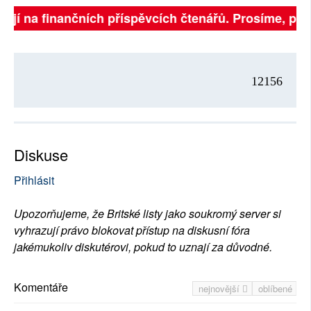
ejí na finančních příspěvcích čtenářů. Prosíme, přispě
12156
Diskuse
Přihlásit
Upozorňujeme, že Britské listy jako soukromý server si
vyhrazují právo blokovat přístup na diskusní fóra
jakémukoliv diskutérovi, pokud to uznají za důvodné.
Komentáře
nejnovější
oblíbené