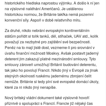
historického hlediska naprostou výjimku. A došlo k ní jen
na výslovné naléhání Američanů. Je ustálenou
historickou normou, že Británie takřka nemá pozemní
konvenční síly. Aspoň v době relativního míru.
Za druhé, nikdo nebrání evropským kontinentálním
státům pořídit si tolik tanků, děl, stíhaček, UAV atd., kolik
považují za nezbytné pro zajištění své bezpečnosti.
Peněz na to mají jistě dost, vezmeme-li pro srovnání v
úvahu finanční možnosti Moskvy. Avšak postavit jaderný
deterent jim zakazují platné mezinárodní smlouvy. Tyto
smlouvy zároveň umožňují Británii budování deterentu,
tak jako ho povolují Francii. Nikdo jiný v Evropě za jinak
stejných okolností ruskému jadernému zbrojení čelit
nemůže. Británie si tedy plní své evropské domácí úkoly,
které za ni nikdo jiný nenapíše.
Nový britský vládní dokument také výslovně hovoří
příznivě o spolupráci s Francií. Francie již nějaký čas