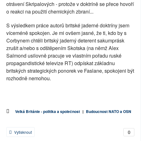
otrávení Skripalových - protože v doktríně se přece hovoří
o reakci na použití chemických zbraní...
S výsledkem práce autorů britské jaderné doktríny jsem
víceméně spokojen. Je mi ovšem jasné, že ti, kdo by s
Corbynem chtěli britský jaderný deterent sakumprásk
zrušit a/nebo s odštěpením Skotska (na němž Alex
Salmond usilovně pracuje ve vlastním pořadu ruské
propagandistické televize RT) odpískat základnu
britských strategických ponorek ve Faslane, spokojeni být
rozhodně nemohou.
Velká Británie - politika a společnost
|
Budoucnost NATO a OSN
0
Vytisknout