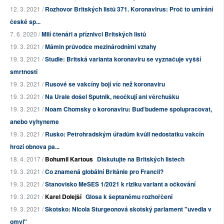
12. 3. 2021 /
Rozhovor Britských listů 371. Koronavirus: Proč to umírání
české sp...
7. 6. 2020 /
Milí čtenáři a příznivci Britských listů
19. 3. 2021 /
Mámin průvodce mezinárodními vztahy
19. 3. 2021 /
Studie: Britská varianta koronaviru se vyznačuje vyšší
smrtností
19. 3. 2021 /
Rusové se vakcíny bojí víc než koronaviru
19. 3. 2021 /
Na Urale došel Sputnik, neočkují ani věrchušku
19. 3. 2021 /
Noam Chomsky o koronaviru: Buď budeme spolupracovat,
anebo vyhyneme
19. 3. 2021 /
Rusko: Petrohradským úřadům kvůli nedostatku vakcín
hrozí obnova pa...
18. 4. 2017 /
Bohumil Kartous
Diskutujte na Britských listech
19. 3. 2021 /
Co znamená globální Británie pro Francii?
19. 3. 2021 /
Stanovisko MeSES 1/2021 k riziku variant a očkování
19. 3. 2021 /
Karel Dolejší
Glosa k šeptanému rozhořčení
19. 3. 2021 /
Skotsko: Nicola Sturgeonová skotský parlament "uvedla v
omyl"