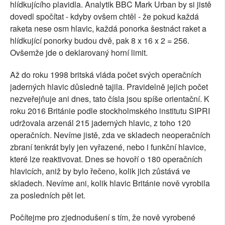
hlídkujícího plavidla. Analytik BBC Mark Urban by si jistě
dovedl spočítat - kdyby ovšem chtěl - že pokud každá
raketa nese osm hlavic, každá ponorka šestnáct raket a
hlídkující ponorky budou dvě, pak 8 x 16 x 2 = 256.
Ovšemže jde o deklarovaný horní limit.
Až do roku 1998 britská vláda počet svých operačních
jaderných hlavic důsledně tajila. Pravidelně jejich počet
nezveřejňuje ani dnes, tato čísla jsou spíše orientační. K
roku 2016 Británie podle stockholmského institutu SIPRI
udržovala arzenál 215 jaderných hlavic, z toho 120
operačních. Nevíme jistě, zda ve skladech neoperačních
zbraní tenkrát byly jen vyřazené, nebo i funkční hlavice,
které lze reaktivovat. Dnes se hovoří o 180 operačních
hlavicích, aniž by bylo řečeno, kolik jich zůstává ve
skladech. Nevíme ani, kolik hlavic Británie nově vyrobila
za posledních pět let.
Počítejme pro zjednodušení s tím, že nově vyrobené