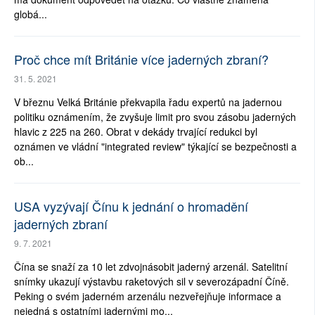
globá...
Proč chce mít Británie více jaderných zbraní?
31. 5. 2021
V březnu Velká Británie překvapila řadu expertů na jadernou
politiku oznámením, že zvyšuje limit pro svou zásobu jaderných
hlavic z 225 na 260. Obrat v dekády trvající redukci byl
oznámen ve vládní "integrated review" týkající se bezpečnosti a
ob...
USA vyzývají Čínu k jednání o hromadění
jaderných zbraní
9. 7. 2021
Čína se snaží za 10 let zdvojnásobit jaderný arzenál. Satelitní
snímky ukazují výstavbu raketových sil v severozápadní Číně.
Peking o svém jaderném arzenálu nezveřejňuje informace a
nejedná s ostatními jadernými mo...