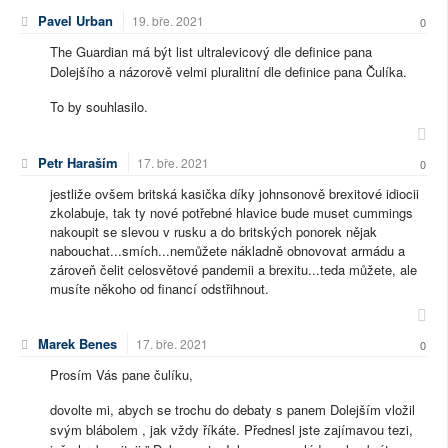
Pavel Urban
19. bře. 2021
0
The Guardian má být list ultralevicový dle definice pana
Dolejšího a názorově velmi pluralitní dle definice pana Čulíka.
To by souhlasilo.
Petr Haraším
17. bře. 2021
0
jestliže ovšem britská kasička díky johnsonově brexitové idiocii
zkolabuje, tak ty nové potřebné hlavice bude muset cummings
nakoupit se slevou v rusku a do britských ponorek nějak
nabouchat...smích...nemůžete nákladně obnovovat armádu a
zároveň čelit celosvětové pandemii a brexitu...teda můžete, ale
musíte někoho od financí odstřihnout.
Marek Benes
17. bře. 2021
0
Prosím Vás pane čulíku,
dovolte mi, abych se trochu do debaty s panem Dolejším vložil
svým blábolem , jak vždy říkáte. Přednesl jste zajímavou tezi,