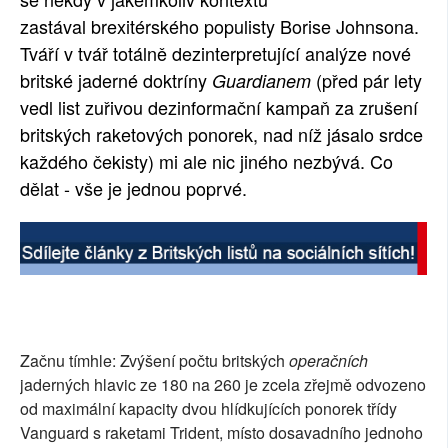
zastával brexitérského populisty Borise Johnsona.
Tváří v tvář totálně dezinterpretující analýze nové
britské jaderné doktríny
(před pár lety
Guardianem
vedl list zuřivou dezinformační kampaň za zrušení
britských raketových ponorek, nad níž jásalo srdce
každého čekisty) mi ale nic jiného nezbývá. Co
dělat - vše je jednou poprvé.
Začnu tímhle: Zvýšení počtu britských
operačních
jaderných hlavic ze 180 na 260 je zcela zřejmě odvozeno
od maximální kapacity dvou hlídkujících ponorek třídy
Vanguard s raketami Trident, místo dosavadního jednoho