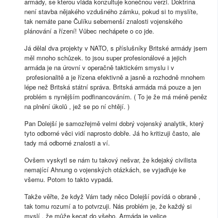
armády, se kterou vláda konzultuje konečnou verzi. Doktrína
není stavba nějakého vzdušného zámku, pokud si to myslíte,
tak nemáte pane Čulíku sebemenší znalosti vojenského
plánování a řízení! Vůbec nechápete o co jde.
Já dělal dva projekty v NATO, s příslušníky Britské armády jsem
měl mnoho schůzek. to jsou super profesionálové a jejich
armáda je na úrovní v operačně taktickém smyslu i v
profesionalitě a je řízena efektivně a jasně a rozhodně mnohem
lépe než Britská státní správa. Britská armáda má pouze a jen
problém s nynějším podfinancováním. ( To je že má méně peněz
na plnění úkolů , jež se po ní chtějí. )
Pan Dolejší je samozřejmě velmi dobrý vojenský analytik, který
tyto odborné věci vidí naprosto dobře. Já ho kritizuji často, ale
tady má odborné znalosti a ví.
Ovšem vyskytl se nám tu takový nešvar, že kdejaký civilista
nemající Ahnung o vojenských otázkách, se vyjadřuje ke
všemu. Potom to takto vypadá.
Takže věřte, že když Vám tady něco Dolejší povídá o obraně ,
tak tomu rozumí a to potvrzuji. Nás problém je, že každý si
myslí , že může kecat do všeho. Armáda je velice