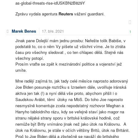
as-global-threats-rise-idUSKBN2B829Y
Zprávu vydala agentura
Reuters
vážení guardiani.
Marek Benes
17. bře. 2021
1
Jinak pane Dolejší mám jednu prosbu: Neřešte tolik Babiše, v
podstatě to, co o něm Vy píšete už všichni víme. Je to ztráta
času pro všechny sledovat , co ten chlapec dělá. Stejně nás
všechny potopí.
Prosím vraťte se zpět k mezinárodní politice a vojenství jež
umíte.
Mne radějí zajímá to, jak tady celé měsíce naprosto adorovaný
Joe Biden posunuje roztržku s Izraelem dále, uvolňuje iránská
aktiva jen tak (!) a nyní dělá vše proto, abychom přišli i o
Saudskou Arábii, těmi útoky na MbS. Do toho Joe naprosto
nesmyslně komentuje zcela nepodstatný rozhovor Meghan a
Harryho tabloidního rázu, kdy se veřejně staví jako magor na
stranu nějaké strany sporu v britské královské hodině, což
nemůže být Brity vnímáno jinak než jako útok na Královnu. A
útok na Královnu, je stále v očích většiny Britů, útok na Británii.
Proč to Joe Biden dělá a zbytečně se naváží do britského