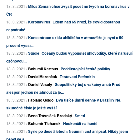
18. 3. 2021 /
Miloš Zeman chce zvýšit počet mrtvých na koronavirus v
ČR
18. 3. 2021 /
Koronavirus: Lidem nad 65 hrozí, že covid dostanou
napodruhé
18. 3. 2021 /
Koncentrace oxidu uhličitého v atmosféře je nyní o 50
procent vyšší...
18. 3. 2021 /
Studie: Oceány budou vypouštět uhlovodíky, které narušují
ozónovou ...
18. 3. 2021 /
Bohumil Kartous
Poddůstojníci české politiky
18. 3. 2021 /
David Marenčák
Testovací Potěmkin
18. 3. 2021 /
Daniel Veselý
Geopolitický boj o vakcíny aneb Proč
alespoň jednou netáhnout za je...
18. 3. 2021 /
Fabiano Golgo
Dva tisíce úmrtí denně v Brazílii? Ne,
skutečné číslo je ještě vyšší
18. 3. 2021 /
Beno Trávníček Brodský
Smetí
18. 3. 2021 /
Bohumír Tichánek
Neskončit na huntě
18. 3. 2021 /
Sýrie po deseti letech: Neumím číst ani psát. Nikdy jsem
nebyl ve š...