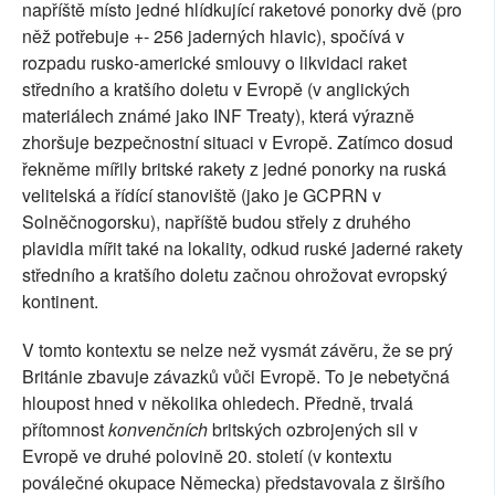
napříště místo jedné hlídkující raketové ponorky dvě (pro
něž potřebuje +- 256 jaderných hlavic), spočívá v
rozpadu rusko-americké smlouvy o likvidaci raket
středního a kratšího doletu v Evropě (v anglických
materiálech známé jako INF Treaty), která výrazně
zhoršuje bezpečnostní situaci v Evropě. Zatímco dosud
řekněme mířily britské rakety z jedné ponorky na ruská
velitelská a řídící stanoviště (jako je GCPRN v
Solněčnogorsku), napříště budou střely z druhého
plavidla mířit také na lokality, odkud ruské jaderné rakety
středního a kratšího doletu začnou ohrožovat evropský
kontinent.
V tomto kontextu se nelze než vysmát závěru, že se prý
Británie zbavuje závazků vůči Evropě. To je nebetyčná
hloupost hned v několika ohledech. Předně, trvalá
přítomnost
konvenčních
britských ozbrojených sil v
Evropě ve druhé polovině 20. století (v kontextu
poválečné okupace Německa) představovala z širšího