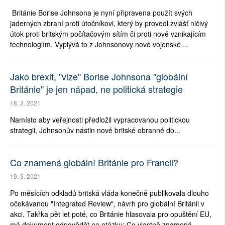
Británie Borise Johnsona je nyní připravena použít svých
jaderných zbraní proti útočníkovi, který by provedl zvlášť ničivý
útok proti britským počítačovým sítím či proti nově vznikajícím
technologiím. Vyplývá to z Johnsonovy nové vojenské ...
Jako brexit, "vize" Borise Johnsona "globální
Británie" je jen nápad, ne politická strategie
18. 3. 2021
Namísto aby veřejnosti předložil vypracovanou politickou
strategii, Johnsonův nástin nové britské obranné do...
Co znamená globální Británie pro Francii?
19. 3. 2021
Po měsících odkladů britská vláda konečně publikovala dlouho
očekávanou "Integrated Review", návrh pro globální Británii v
akci. Takřka pět let poté, co Británie hlasovala pro opuštění EU,
má dokument odpovědět na otázku: Co vlastně znamená