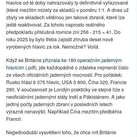
hlavice od té doby nahrazovaly ty definitivně vyřazované
(které mezitím mizely ze skladů) v poměru 1:1. A dnes už
zbyly ve skladech většinou jen takové zbraně, které lze
ještě reaktivovat. Za tohoto naprosto reálného
předpokladu příslušná rovnice zní 256 - 215 = 41. Do
roku 2025 by bylo třeba zajistit zhruba deset nově
vyrobených hlavic za rok. Nemožné?
Voilà
.
Když se Británie
přiznala ke 180 operačním jaderným
hlavicím
(.pdf), jde každopádně o zdaleka nejmenší číslo
ze všech oficiálních jaderných mocností. Pro pořádek:
Rusko hlásí 6 375 hlavic, USA 5 800, Čína 320, Francie
290. V současnosti je Londýn prakticky ve stejné lize s
neoficiálními jadernými státy Indií a Pákistánem. A jako
jediný počty jaderných zbraní v posledních letech
výrazně nenavýšil. Například Čína mezitím předběhla
Francii.
Nejjednodušší vysvětlení toho, že chce mít Británie