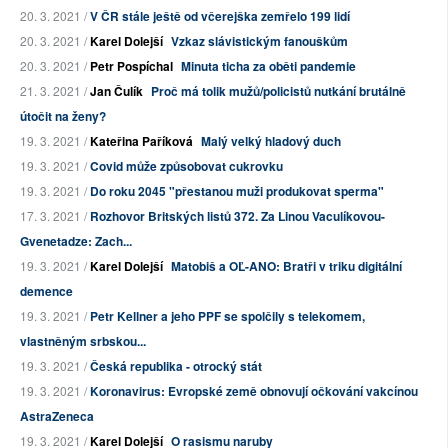
20. 3. 2021 /
V ČR stále ještě od včerejška zemřelo 199 lidí
20. 3. 2021 /
Karel Dolejší
Vzkaz slávistickým fanouškům
20. 3. 2021 /
Petr Pospíchal
Minuta ticha za oběti pandemie
21. 3. 2021 /
Jan Čulík
Proč má tolik mužů/policistů nutkání brutálně
útočit na ženy?
19. 3. 2021 /
Kateřina Paříková
Malý velký hladový duch
19. 3. 2021 /
Covid může způsobovat cukrovku
19. 3. 2021 /
Do roku 2045 "přestanou muži produkovat sperma"
17. 3. 2021 /
Rozhovor Britských listů 372. Za Linou Vaculíkovou-
Gvenetadze: Zach...
19. 3. 2021 /
Karel Dolejší
Matobiš a OĽ-ANO: Bratři v triku digitální
demence
19. 3. 2021 /
Petr Kellner a jeho PPF se spolčily s telekomem,
vlastněným srbskou...
19. 3. 2021 /
Česká republika - otrocký stát
19. 3. 2021 /
Koronavirus: Evropské země obnovují očkování vakcínou
AstraZeneca
19. 3. 2021 /
Karel Dolejší
O rasismu naruby