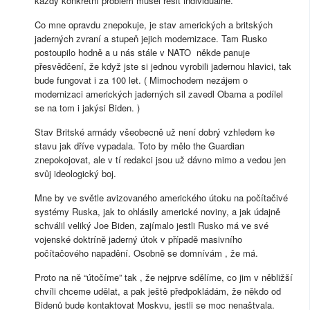
každý konkrétní problém musel řešit individuálně.
Co mne opravdu znepokuje, je stav amerických a britských
jaderných zvraní a stupeň jejich modernizace. Tam Rusko
postoupilo hodně a u nás stále v NATO někde panuje
přesvědčení, že když jste si jednou vyrobili jadernou hlavici, tak
bude fungovat i za 100 let. ( Mimochodem nezájem o
modernizaci amerických jaderných sil zavedl Obama a podílel
se na tom i jakýsi Biden. )
Stav Britské armády všeobecně už není dobrý vzhledem ke
stavu jak dříve vypadala. Toto by mělo the Guardian
znepokojovat, ale v tí redakci jsou už dávno mimo a vedou jen
svůj ideologický boj.
Mne by ve světle avizovaného amerického útoku na počítačivé
systémy Ruska, jak to ohlásily americké noviny, a jak údajně
schválil veliký Joe Biden, zajímalo jestli Rusko má ve své
vojenské doktríně jaderný útok v případě masivního
počítačového napadění. Osobně se domnívám , že má.
Proto na ně “útočíme” tak , že nejprve sdělíme, co jim v něbližší
chvíli chceme udělat, a pak ještě předpokládám, že někdo od
Bidenů bude kontaktovat Moskvu, jestli se moc nenaštvala.