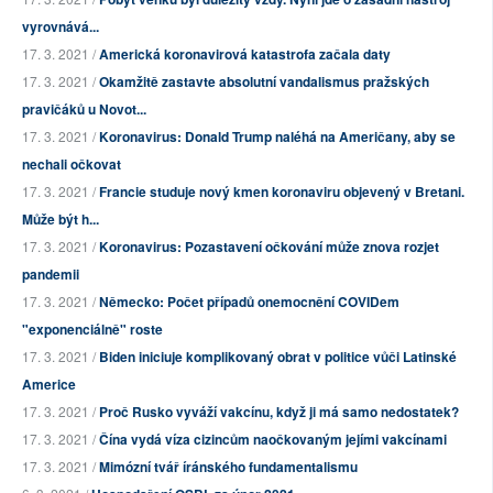
vyrovnává...
17. 3. 2021 /
Americká koronavirová katastrofa začala daty
17. 3. 2021 /
Okamžitě zastavte absolutní vandalismus pražských
pravičáků u Novot...
17. 3. 2021 /
Koronavirus: Donald Trump naléhá na Američany, aby se
nechali očkovat
17. 3. 2021 /
Francie studuje nový kmen koronaviru objevený v Bretani.
Může být h...
17. 3. 2021 /
Koronavirus: Pozastavení očkování může znova rozjet
pandemii
17. 3. 2021 /
Německo: Počet případů onemocnění COVIDem
"exponenciálně" roste
17. 3. 2021 /
Biden iniciuje komplikovaný obrat v politice vůči Latinské
Americe
17. 3. 2021 /
Proč Rusko vyváží vakcínu, když ji má samo nedostatek?
17. 3. 2021 /
Čína vydá víza cizincům naočkovaným jejími vakcínami
17. 3. 2021 /
Mimózní tvář íránského fundamentalismu