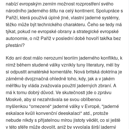
nabízí evropským zemím možnost rozprostření svého
národního jaderného štítu na celý kontinent. Spolupráce s
Paříží, která používá úplně jiné, vlastní jaderné systémy,
těžko může být technického charakteru. Čeho se tedy má
týkat, pokud ne evropské obrany a strategické evropské
autonomie, o níž Paříž v poslední době hovoří takřka bez
přestání?
Kdo ani dost málo nerozumí teoriím jaderného konfliktu, k
nimž během studené války vznikly tuny literatury, měl by
si odpustit amatérské komentáře. Nová britská doktrína je
záměrně dvojznačná ohledně toho, kdy, jak a v jakém
měřítku by vláda zvažovala použití jaderných zbraní. A
má k tomu dobrý důvod. Ve skutečnosti jde o zprávu
Moskvě, aby si nezahrávala se svou oblíbenou
myšlenkou "omezené" jaderné války v Evropě, "jaderné
eskalace kvůli konvenční deeskalaci" atd., protože
nebude nikdy s přijatelnou mírou jistoty vědět, co si ještě
v této sféře může dovolit, aniž by vyvolala širší jaderný