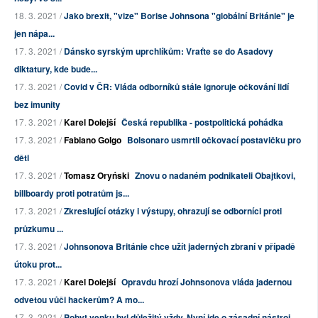
18. 3. 2021 /
Jako brexit, "vize" Borise Johnsona "globální Británie" je
jen nápa...
17. 3. 2021 /
Dánsko syrským uprchlíkům: Vraťte se do Asadovy
diktatury, kde bude...
17. 3. 2021 /
Covid v ČR: Vláda odborníků stále ignoruje očkování lidí
bez imunity
17. 3. 2021 /
Karel Dolejší
Česká republika - postpolitická pohádka
17. 3. 2021 /
Fabiano Golgo
Bolsonaro usmrtil očkovací postavičku pro
děti
17. 3. 2021 /
Tomasz Oryński
Znovu o nadaném podnikateli Obajtkovi,
billboardy proti potratům js...
17. 3. 2021 /
Zkreslující otázky i výstupy, ohrazují se odborníci proti
průzkumu ...
17. 3. 2021 /
Johnsonova Británie chce užít jaderných zbraní v případě
útoku prot...
17. 3. 2021 /
Karel Dolejší
Opravdu hrozí Johnsonova vláda jadernou
odvetou vůči hackerům? A mo...
17. 3. 2021 /
Pobyt venku byl důležitý vždy. Nyní jde o zásadní nástroj