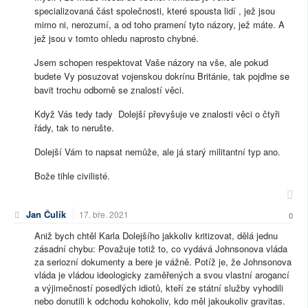
specializovaná část společnosti, které spousta lidí , jež jsou
mimo ni, nerozumí, a od toho pramení tyto názory, jež máte. A
jež jsou v tomto ohledu naprosto chybné.
Jsem schopen respektovat Vaše názory na vše, ale pokud
budete Vy posuzovat vojenskou dokrínu Británie, tak pojďme se
bavit trochu odborně se znalostí věci.
Když Vás tedy tady Dolejší převyšuje ve znalosti věci o čtyři
řády, tak to nerušte.
Dolejší Vám to napsat nemůže, ale já starý militantní typ ano.
Bože tihle civilisté.
Jan Čulík
17. bře. 2021
0
Aniž bych chtěl Karla Dolejšího jakkoliv kritizovat, dělá jednu
zásadní chybu: Považuje totiž to, co vydává Johnsonova vláda
za seriozní dokumenty a bere je vážně. Potíž je, že Johnsonova
vláda je vládou ideologicky zaměřených a svou vlastní arogancí
a výjimečností posedlých idiotů, kteří ze státní služby vyhodili
nebo donutili k odchodu kohokoliv, kdo měl jakoukoliv gravitas.