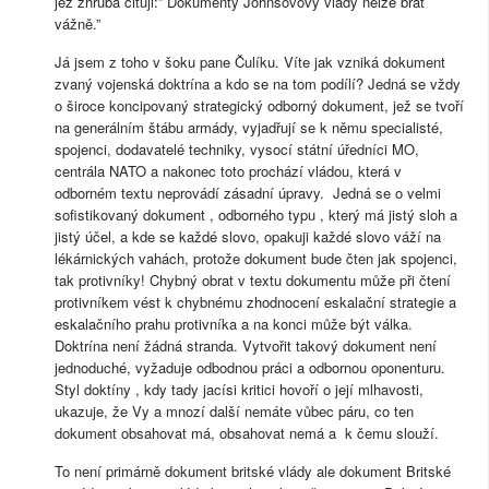
jež zhruba cituji:” Dokumenty Johnsovovy vlády nelze brát
vážně.”
Já jsem z toho v šoku pane Čulíku. Víte jak vzniká dokument
zvaný vojenská doktrína a kdo se na tom podílí? Jedná se vždy
o široce koncipovaný strategický odborný dokument, jež se tvoří
na generálním štábu armády, vyjadřují se k němu specialisté,
spojenci, dodavatelé techniky, vysocí státní úředníci MO,
centrála NATO a nakonec toto prochází vládou, která v
odborném textu neprovádí zásadní úpravy. Jedná se o velmi
sofistikovaný dokument , odborného typu , který má jistý sloh a
jistý účel, a kde se každé slovo, opakuji každé slovo váží na
lékárnických vahách, protože dokument bude čten jak spojenci,
tak protivníky! Chybný obrat v textu dokumentu může při čtení
protivníkem vést k chybnému zhodnocení eskalační strategie a
eskalačního prahu protivníka a na konci může být válka.
Doktrína není žádná stranda. Vytvořit takový dokument není
jednoduché, vyžaduje odbodnou práci a odbornou oponenturu.
Styl doktíny , kdy tady jacísi kritici hovoří o její mlhavosti,
ukazuje, že Vy a mnozí další nemáte vůbec páru, co ten
dokument obsahovat má, obsahovat nemá a k čemu slouží.
To není primárně dokument britské vlády ale dokument Britské