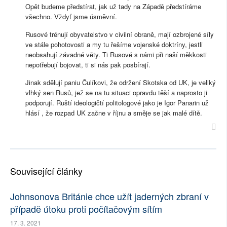
Opět budeme předstírat, jak už tady na Západě předstíráme
všechno. Vždyť jsme úsměvní.
Rusové trénují obyvatelstvo v civilní obraně, mají ozbrojené síly
ve stále pohotovosti a my tu řešíme vojenské doktríny, jestli
neobsahují závadné věty. Ti Rusové s námi při naší měkkosti
nepotřebují bojovat, ti si nás pak posbírají.
Jinak sdělují paniu Čulíkovi, že održení Skotska od UK, je veliký
vlhký sen Rusů, jež se na tu situaci opravdu těší a naprosto ji
podporují. Ruští ideologičtí politologové jako je Igor Panarin už
hlásí , že rozpad UK začne v říjnu a směje se jak malé dítě.
Související články
Johnsonova Británie chce užít jaderných zbraní v
případě útoku proti počítačovým sítím
17. 3. 2021