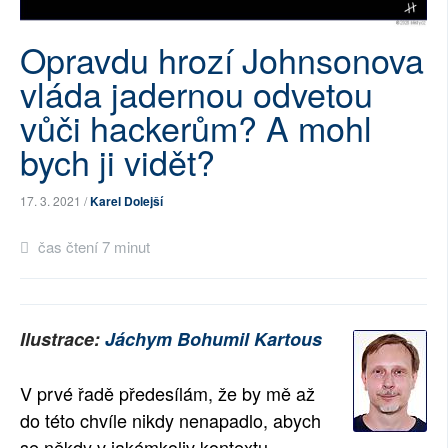
SOCIÁLNÍ SÍTĚ
Opravdu hrozí Johnsonova
RUBRIKY
vláda jadernou odvetou
vůči hackerům? A mohl
PLNÁ VERZE STRÁNEK
bych ji vidět?
17. 3. 2021 /
Karel Dolejší
čas čtení 7 minut
Ilustrace:
Jáchym Bohumil Kartous
V prvé řadě předesílám, že by mě až
do této chvíle nikdy nenapadlo, abych
se někdy v jakémkoliv kontextu