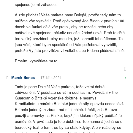
spojence je mi záhadou.
A zde přichází Vaše parketa pane Dolejší, protže tady nám to
můžete vše vysvětlit. Proč opěvovaný Joe Biden v prvních 100
dnech ve funkci dělá vše proto , aby se rozešel nebo aby
naštval své spojence, ačkoliv nenašel žádné nové. Proč to dělá
ten veliký prezident, plný moudra, jež nahradil toho šílence. To
jsou věci, které bych speciálně od Vás potřeboval vysvětlit,
protože Vy jste pro vítězství velkého Joe Bidena plédoval silně.
Prosím, vysvětlete mi to.
Marek Benes
17. bře. 2021
1
Tady je pane Dolejší Vaše parketa, taže velmi dobré
zdůvodnění. V podstatě se vším souhlasím. Povídání v the
Guardian o Britské vojenské doktíně je nesmysl.
K radikálnímu nárůstu Bristské jaderné síly opravdu nedochází.
Británie jaderných zbraní má minimálně. I řešit, zda Britové
použijí atomovky na Rusko, když jim klekne nějaký počítač je
úsměvné. V prvé řadě je toto doktrína. To znamená jedná se o
teoretický text o tom , co by se stalo kdyby. Ale v reálu by se