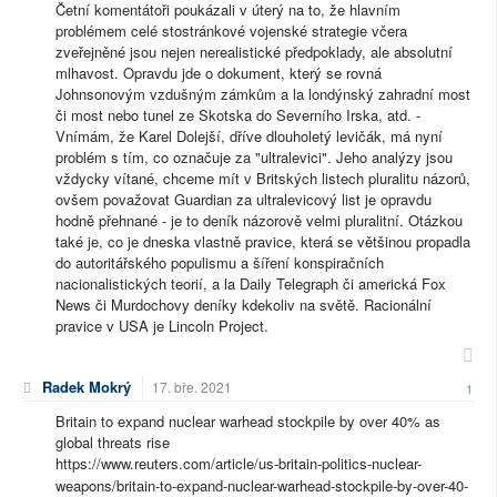
Četní komentátoři poukázali v úterý na to, že hlavním
problémem celé stostránkové vojenské strategie včera
zveřejněné jsou nejen nerealistické předpoklady, ale absolutní
mlhavost. Opravdu jde o dokument, který se rovná
Johnsonovým vzdušným zámkům a la londýnský zahradní most
či most nebo tunel ze Skotska do Severního Irska, atd. -
Vnímám, že Karel Dolejší, dříve dlouholetý levičák, má nyní
problém s tím, co označuje za "ultralevici". Jeho analýzy jsou
vždycky vítané, chceme mít v Britských listech pluralitu názorů,
ovšem považovat Guardian za ultralevicový list je opravdu
hodně přehnané - je to deník názorově velmi pluralitní. Otázkou
také je, co je dneska vlastně pravice, která se většinou propadla
do autoritářského populismu a šíření konspiračních
nacionalistických teorií, a la Daily Telegraph či americká Fox
News či Murdochovy deníky kdekoliv na světě. Racionální
pravice v USA je Lincoln Project.
Radek Mokrý
17. bře. 2021
1
Britain to expand nuclear warhead stockpile by over 40% as
global threats rise
https://www.reuters.com/article/us-britain-politics-nuclear-
weapons/britain-to-expand-nuclear-warhead-stockpile-by-over-40-