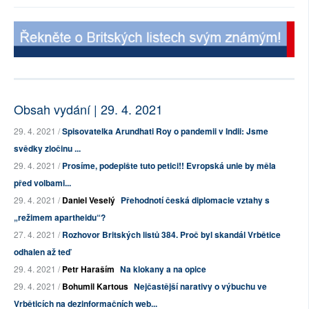
Obsah vydání | 29. 4. 2021
29. 4. 2021 /
Spisovatelka Arundhati Roy o pandemii v Indii: Jsme
svědky zločinu ...
29. 4. 2021 /
Prosíme, podepište tuto petici!! Evropská unie by měla
před volbami...
29. 4. 2021 /
Daniel Veselý
Přehodnotí česká diplomacie vztahy s
„režimem apartheidu“?
27. 4. 2021 /
Rozhovor Britských listů 384. Proč byl skandál Vrbětice
odhalen až teď
29. 4. 2021 /
Petr Haraším
Na klokany a na opice
29. 4. 2021 /
Bohumil Kartous
Nejčastější narativy o výbuchu ve
Vrběticích na dezinformačních web...