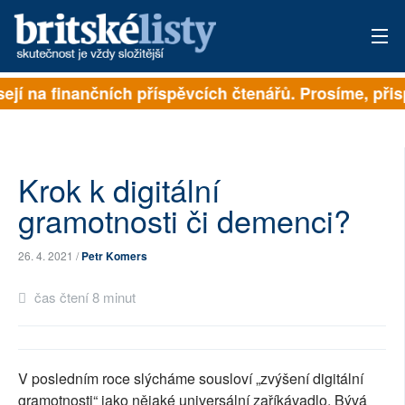
ejí na finančních příspěvcích čtenářů. Prosíme, přispě
PŘIHLÁSIT
AKTUÁLNÍ VYDÁNÍ
ARCHIV
Krok k digitální
gramotnosti či demenci?
ROZHOVORY
26. 4. 2021 /
Petr Komers
TÉMATA
čas čtení 8 minut
NEJČTENĚJŠÍ ZA 7 DNÍ
AUTOŘI
V posledním roce slýcháme sousloví „zvýšení digitální
PŘÍSPĚVKY NA PROVOZ
gramotnosti“ jako nějaké universální zaříkávadlo. Bývá