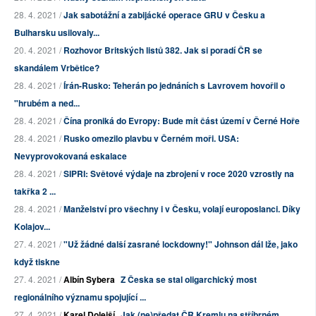
28. 4. 2021 /
Jak sabotážní a zabijácké operace GRU v Česku a
Bulharsku usilovaly...
20. 4. 2021 /
Rozhovor Britských listů 382. Jak si poradí ČR se
skandálem Vrbětice?
28. 4. 2021 /
Írán-Rusko: Teherán po jednáních s Lavrovem hovořil o
"hrubém a ned...
28. 4. 2021 /
Čína proniká do Evropy: Bude mít část území v Černé Hoře
28. 4. 2021 /
Rusko omezilo plavbu v Černém moři. USA:
Nevyprovokovaná eskalace
28. 4. 2021 /
SIPRI: Světové výdaje na zbrojení v roce 2020 vzrostly na
takřka 2 ...
28. 4. 2021 /
Manželství pro všechny i v Česku, volají europoslanci. Díky
Kolajov...
27. 4. 2021 /
"Už žádné další zasrané lockdowny!" Johnson dál lže, jako
když tiskne
27. 4. 2021 /
Albín Sybera
Z Česka se stal oligarchický most
regionálního významu spojující ...
27. 4. 2021 /
Karel Dolejší
Jak (ne)předat ČR Kremlu na stříbrném