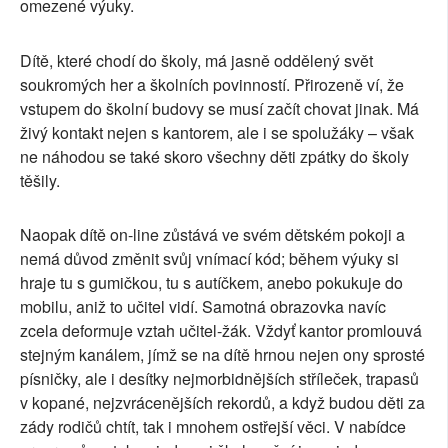
omezené výuky.
Dítě, které chodí do školy, má jasně oddělený svět
soukromých her a školních povinností. Přirozeně ví, že
vstupem do školní budovy se musí začít chovat jinak. Má
živý kontakt nejen s kantorem, ale i se spolužáky – však
ne náhodou se také skoro všechny děti zpátky do školy
těšily.
Naopak dítě on-line zůstává ve svém dětském pokoji a
nemá důvod změnit svůj vnímací kód; během výuky si
hraje tu s gumičkou, tu s autíčkem, anebo pokukuje do
mobilu, aniž to učitel vidí. Samotná obrazovka navíc
zcela deformuje vztah učitel-žák. Vždyť kantor promlouvá
stejným kanálem, jímž se na dítě hrnou nejen ony sprosté
písničky, ale i desítky nejmorbidnějších stříleček, trapasů
v kopané, nejzvrácenějších rekordů, a když budou děti
za
zády rodičů chtít, tak i mnohem ostřejší věci. V nabídce