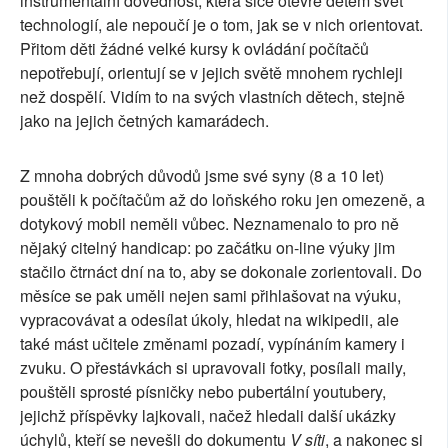
instrumentální dovednost, která sice otevře dětem svět
technologií, ale nepoučí je o tom, jak se v nich orientovat.
Přitom děti žádné velké kursy k ovládání počítačů
nepotřebují, orientují se v jejich světě mnohem rychleji
než dospělí. Vidím to na svých vlastních dětech, stejně
jako na jejich četných kamarádech.
Z mnoha dobrých důvodů jsme své syny (8 a 10 let)
pouštěli k počítačům až do loňského roku jen omezeně, a
dotykový mobil neměli vůbec. Neznamenalo to pro ně
nějaký citelný handicap: po začátku on-line výuky jim
stačilo čtrnáct dní na to, aby se dokonale zorientovali. Do
měsíce se pak uměli nejen sami přihlašovat na výuku,
vypracovávat a odesílat úkoly, hledat na wikipedii, ale
také mást učitele změnami pozadí, vypínáním kamery i
zvuku. O přestávkách si upravovali fotky, posílali maily,
pouštěli sprosté písničky nebo pubertální youtubery,
jejichž příspěvky lajkovali, načež hledali další ukázky
úchylů, kteří se nevešli do dokumentu
V síti
, a nakonec si