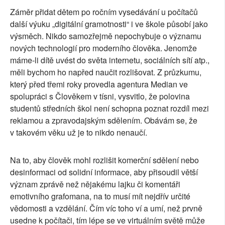
Záměr přidat dětem po ročním vysedávání u počítačů
další výuku „digitální gramotnosti“ i ve škole působí jako
výsměch. Nikdo samozřejmě nepochybuje o významu
nových technologií pro moderního člověka. Jenomže
máme-li dítě uvést do světa internetu, sociálních sítí atp.,
měli bychom ho napřed naučit rozlišovat. Z průzkumu,
který před třemi roky provedla agentura Median ve
spolupráci s Člověkem v tísni, vysvitlo, že polovina
studentů středních škol není schopna poznat rozdíl mezi
reklamou a zpravodajským sdělením. Obávám se, že
v takovém věku už je to nikdo nenaučí.
Na to, aby člověk mohl rozlišit komerční sdělení nebo
desinformaci od solidní informace, aby přisoudil větší
význam zprávě než nějakému lajku či komentáři
emotivního grafomana, na to musí mít nejdřív určité
vědomosti a vzdělání. Čím víc toho ví a umí, než prvně
usedne k počítači, tím lépe se ve virtuálním světě může