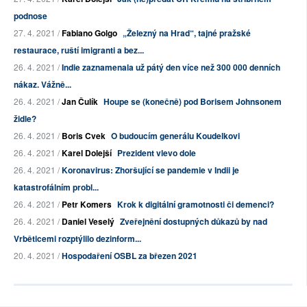
podnose
27. 4. 2021 /
Fabiano Golgo
„Železný na Hrad“, tajné pražské
restaurace, ruští imigranti a bez...
26. 4. 2021 /
Indie zaznamenala už pátý den více než 300 000 denních
nákaz. Vážně...
26. 4. 2021 /
Jan Čulík
Houpe se (konečně) pod Borisem Johnsonem
židle?
26. 4. 2021 /
Boris Cvek
O budoucím generálu Koudelkovi
26. 4. 2021 /
Karel Dolejší
Prezident vlevo dole
26. 4. 2021 /
Koronavirus: Zhoršující se pandemie v Indii je
katastrofálním probl...
26. 4. 2021 /
Petr Komers
Krok k digitální gramotnosti či demenci?
26. 4. 2021 /
Daniel Veselý
Zveřejnění dostupných důkazů by nad
Vrběticemi rozptýlilo dezinform...
20. 4. 2021 /
Hospodaření OSBL za březen 2021