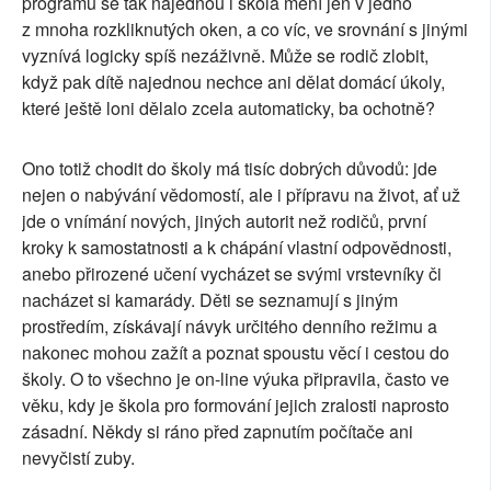
programů se tak najednou i škola mění jen v jedno
z mnoha rozkliknutých oken, a co víc, ve srovnání s jinými
vyznívá logicky spíš nezáživně. Může se rodič zlobit,
když pak dítě najednou nechce ani dělat domácí úkoly,
které ještě loni dělalo zcela automaticky, ba ochotně?
Ono totiž chodit do školy má tisíc dobrých důvodů: jde
nejen o nabývání vědomostí, ale i přípravu na život, ať už
jde o vnímání nových, jiných autorit než rodičů, první
kroky k samostatnosti a k chápání vlastní odpovědnosti,
anebo přirozené učení vycházet se svými vrstevníky či
nacházet si kamarády. Děti se seznamují s jiným
prostředím, získávají návyk určitého denního režimu a
nakonec mohou zažít a poznat spoustu věcí i cestou do
školy. O to všechno je on-line výuka připravila, často ve
věku, kdy je škola pro formování jejich zralosti naprosto
zásadní. Někdy si ráno před zapnutím počítače ani
nevyčistí zuby.