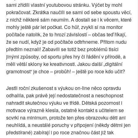
sami zřídili vlastní youtubovou stránku. Výčet by mohl
pokračovat. Zkrátka naučili se sami od sebe spoustu věcí,
z nichž některé sám neumím. A dostali se i k věcem, které
mohly ještě pár let počkat. Co hůř, zvykli si na monitor
počítače natolik, že to hrozí závislostí – občas teď říkají,
že se nudí, když je od počítače odtrhneme. Přitom nudu
předtím neznali! Zabavili se totiž bez problémů tisíci
jinými způsoby, od sportu přes hry či řádění v přírodě, a
měli větší sklony ke kreativnosti. Jakou další „digitální
gramotnost“ je chce – probůh! – ještě po roce kdo učit?
Jestli roční zkušenost s výukou on-line něco opravdu
odhalila, pak právě její nedostatečnost a neschopnost
nahradit skutečnou výuku ve třídě. Dětská pozornost i
motivace výrazně klesla, ostatně kontakt s učitelem se
scvrkl na minimum, protože ten přes obrazovku děti ani
neuhlídá, a neustálé poruchy v připojení (někdy dětmi jen
předstírané) zabírají i po roce značnou část již tak