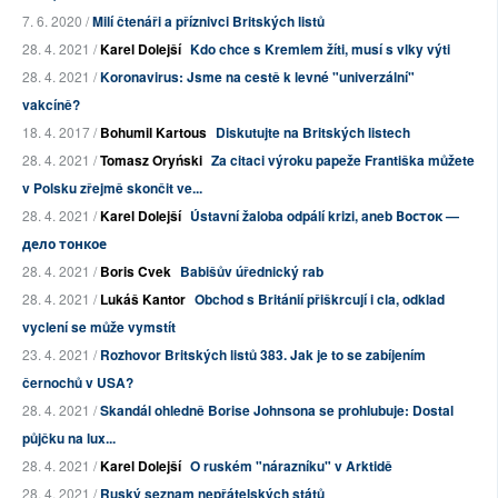
7. 6. 2020 /
Milí čtenáři a příznivci Britských listů
28. 4. 2021 /
Karel Dolejší
Kdo chce s Kremlem žíti, musí s vlky výti
28. 4. 2021 /
Koronavirus: Jsme na cestě k levné "univerzální"
vakcíně?
18. 4. 2017 /
Bohumil Kartous
Diskutujte na Britských listech
28. 4. 2021 /
Tomasz Oryński
Za citaci výroku papeže Františka můžete
v Polsku zřejmě skončit ve...
28. 4. 2021 /
Karel Dolejší
Ústavní žaloba odpálí krizi, aneb Восток —
дело тонкое
28. 4. 2021 /
Boris Cvek
Babišův úřednický rab
28. 4. 2021 /
Lukáš Kantor
Obchod s Británií přiškrcují i cla, odklad
vyclení se může vymstít
23. 4. 2021 /
Rozhovor Britských listů 383. Jak je to se zabíjením
černochů v USA?
28. 4. 2021 /
Skandál ohledně Borise Johnsona se prohlubuje: Dostal
půjčku na lux...
28. 4. 2021 /
Karel Dolejší
O ruském "nárazníku" v Arktidě
28. 4. 2021 /
Ruský seznam nepřátelských států