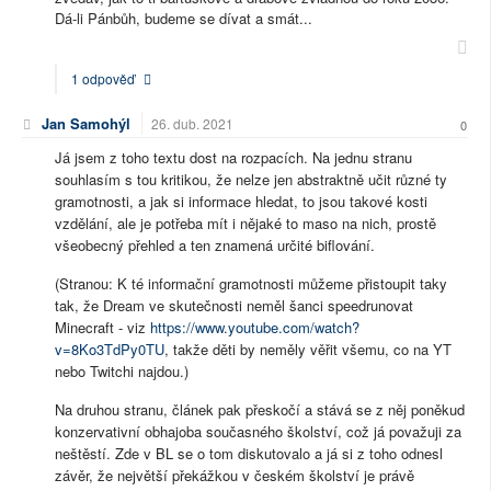
Dá-li Pánbůh, budeme se dívat a smát...
1 odpověď
Jan Samohýl
26. dub. 2021
0
Já jsem z toho textu dost na rozpacích. Na jednu stranu
souhlasím s tou kritikou, že nelze jen abstraktně učit různé ty
gramotnosti, a jak si informace hledat, to jsou takové kosti
vzdělání, ale je potřeba mít i nějaké to maso na nich, prostě
všeobecný přehled a ten znamená určité biflování.
(Stranou: K té informační gramotnosti můžeme přistoupit taky
tak, že Dream ve skutečnosti neměl šanci speedrunovat
Minecraft - viz
https://www.youtube.com/watch?
v=8Ko3TdPy0TU
, takže děti by neměly věřit všemu, co na YT
nebo Twitchi najdou.)
Na druhou stranu, článek pak přeskočí a stává se z něj poněkud
konzervativní obhajoba současného školství, což já považuji za
neštěstí. Zde v BL se o tom diskutovalo a já si z toho odnesl
závěr, že největší překážkou v českém školství je právě