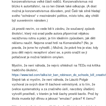
konzervativismus velké části rodičů. Konzervativismus má
blízko k autoritářství, na co ten článek také odkazuje. (A dost
možná je konzervativismus důvodem, proč Češi tak silně hledají
svého "ochránce" v mezinárodní politice, místo toho, aby chtěli
být suverénním národem.)
Já prostě nevím, co vede lidi k závěru, že současný způsob
školství, který má snad podle autora připomínat nějakou
nezáživnou rutinu a práci, je tím ideálním způsobem, jak děti
něčemu naučit. Nejsme snad hrdí na Komenského? (No, je
pravda, že jsme ho vyhodili..) Možná, že právě hra je stav, kdy
jsou děti nejvíc receptivní učení se, a proto snažit se ji
potlačovat je možná fatálním omylem.
Myslím, že není náhoda, že nejvíc shlédnutí na TEDu má kritika
tradičního školství,
https://www.ted.com/talks/sir_ken_robinson_do_schools_kill_creativi
Stejně tak si myslím, že není náhoda, že László Polgár
vychoval ze svých dcer tři šachové velmistryně, a to tím, že
(velice systematicky a za značného úsilí, navzdory úřadům)
vytvořil prostředí, v kterém je hrát šachy prostě bavilo. Proč by
škola musela být dřinou a jakousi "emulací" práce? K čemu?