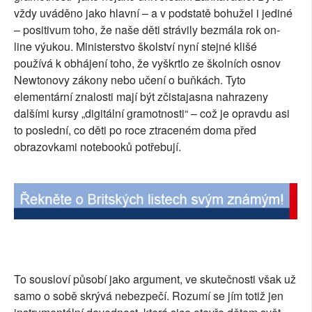
vždy uváděno jako hlavní – a v podstatě bohužel i jediné
SOCIÁLNÍ SÍTĚ
– positivum toho, že naše děti strávily bezmála rok on-
line výukou. Ministerstvo školství nyní stejné klišé
RUBRIKY
používá k obhájení toho, že vyškrtlo ze školních osnov
Newtonovy zákony nebo učení o buňkách. Tyto
PLNÁ VERZE STRÁNEK
elementární znalosti mají být zčistajasna nahrazeny
dalšími kursy „digitální gramotnosti“ – což je opravdu asi
to poslední, co děti po roce ztraceném doma před
obrazovkami notebooků potřebují.
To sousloví působí jako argument, ve skutečnosti však už
samo o sobě skrývá nebezpečí. Rozumí se jím totiž jen