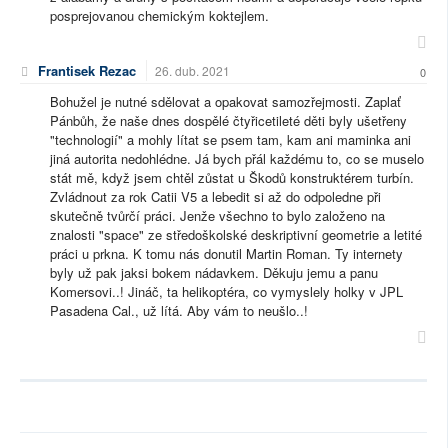
posprejovanou chemickým koktejlem.
Frantisek Rezac
26. dub. 2021
0
Bohužel je nutné sdělovat a opakovat samozřejmosti. Zaplať
Pánbůh, že naše dnes dospělé čtyřicetileté děti byly ušetřeny
"technologií" a mohly lítat se psem tam, kam ani maminka ani
jiná autorita nedohlédne. Já bych přál každému to, co se muselo
stát mě, když jsem chtěl zůstat u Škodů konstruktérem turbín.
Zvládnout za rok Catii V5 a lebedit si až do odpoledne při
skutečně tvůrčí práci. Jenže všechno to bylo založeno na
znalosti "space" ze středoškolské deskriptivní geometrie a letité
práci u prkna. K tomu nás donutil Martin Roman. Ty internety
byly už pak jaksi bokem nádavkem. Děkuju jemu a panu
Komersovi..! Jináč, ta helikoptéra, co vymyslely holky v JPL
Pasadena Cal., už lítá. Aby vám to neušlo..!