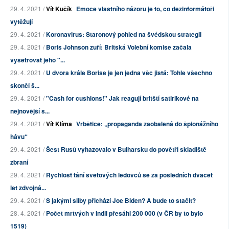
29. 4. 2021 /
Vít Kučík
Emoce vlastního názoru je to, co dezinformátoři
vytěžují
29. 4. 2021 /
Koronavirus: Staronový pohled na švédskou strategii
29. 4. 2021 /
Boris Johnson zuří: Britská Volební komise začala
vyšetřovat jeho "...
29. 4. 2021 /
U dvora krále Borise je jen jedna věc jistá: Tohle všechno
skončí š...
29. 4. 2021 /
"Cash for cushions!" Jak reagují britští satirikové na
nejnovější s...
29. 4. 2021 /
Vít Klíma
Vrbětice: „propaganda zaobalená do špionážního
hávu“
29. 4. 2021 /
Šest Rusů vyhazovalo v Bulharsku do povětří skladiště
zbraní
29. 4. 2021 /
Rychlost tání světových ledovců se za posledních dvacet
let zdvojná...
29. 4. 2021 /
S jakými sliby přichází Joe Biden? A bude to stačit?
28. 4. 2021 /
Počet mrtvých v Indii přesáhl 200 000 (v ČR by to bylo
1519)