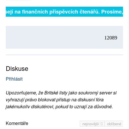
isejí na finančních příspěvcích čtenářů. Prosíme, při
12089
Diskuse
Přihlásit
Upozorňujeme, že Britské listy jako soukromý server si
vyhrazují právo blokovat přístup na diskusní fóra
jakémukoliv diskutérovi, pokud to uznají za důvodné.
Komentáře
nejnovější
oblíbené