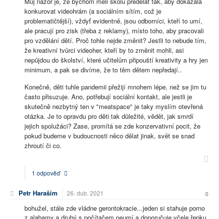
Můj názor je, že bychom měli školu předělat tak, aby dokázala
konkurovat videohrám (a sociálním sítím, což je
problematičtější), vždyť evidentně, jsou odborníci, kteří to umí,
ale pracují pro zisk (třeba z reklamy), místo toho, aby pracovali
pro vzdělání dětí. Proč tohle nejde změnit? Jestli to nebude tím,
že kreativní tvůrci videoher, kteří by to změnit mohli, asi
nepůjdou do školství, které učitelům připouští kreativity a hry jen
minimum, a pak se divíme, že to těm dětem nepředají..
Konečně, děti tuhle pandemii přežijí mnohem lépe, než se jim tu
často přisuzuje. Ano, potřebují sociální kontakt, ale jestli je
skutečně nezbytný ten v "meatspace" je taky myslím otevřená
otázka. Je to opravdu pro děti tak důležité, vědět, jak smrdí
jejich spolužáci? Zase, promítá se zde konzervativní pocit, že
pokud budeme v budoucnosti něco dělat jinak, svět se snad
zhroutí či co.
1 odpověď
Petr Haraším
26. dub. 2021
0
bohužel, stále zde vládne gerontokracie...jeden si stahuje porno
z alabamy a druhý s počítačem neumí a doporučuje včele řepku