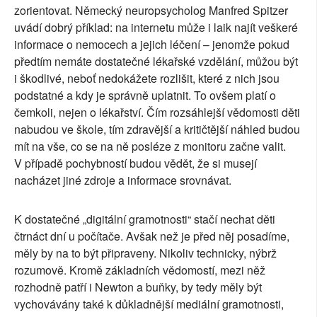
zorientovat. Německý neuropsycholog Manfred Spitzer
uvádí dobrý příklad: na internetu může i laik najít veškeré
informace o nemocech a jejich léčení – jenomže pokud
předtím nemáte dostatečné lékařské vzdělání, můžou být
i škodlivé, neboť nedokážete rozlišit, které z nich jsou
podstatné a kdy je správně uplatnit. To ovšem platí o
čemkoli, nejen o lékařství. Čím rozsáhlejší vědomosti děti
nabudou ve škole, tím zdravější a kritičtější náhled budou
mít na vše, co se na ně posléze z monitoru začne valit.
V případě pochybností budou vědět, že si musejí
nacházet jiné zdroje a informace srovnávat.
K dostatečné „digitální gramotnosti“ stačí nechat děti
čtrnáct dní u počítače. Avšak než je před něj posadíme,
měly by na to být připraveny. Nikoliv technicky, nýbrž
rozumově. Kromě základních vědomostí, mezi něž
rozhodně patří i Newton a buňky, by tedy měly být
vychovávány také k důkladnější mediální gramotnosti,