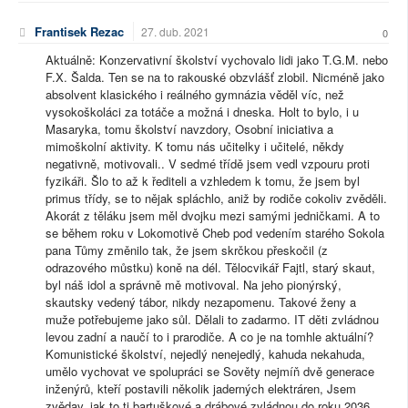
Frantisek Rezac
27. dub. 2021
0
Aktuálně: Konzervativní školství vychovalo lidi jako T.G.M. nebo
F.X. Šalda. Ten se na to rakouské obzvlášť zlobil. Nicméně jako
absolvent klasického i reálného gymnázia věděl víc, než
vysokoškoláci za totáče a možná i dneska. Holt to bylo, i u
Masaryka, tomu školství navzdory, Osobní iniciativa a
mimoškolní aktivity. K tomu nás učitelky i učitelé, někdy
negativně, motivovali.. V sedmé třídě jsem vedl vzpouru proti
fyzikáři. Šlo to až k řediteli a vzhledem k tomu, že jsem byl
primus třídy, se to nějak spláchlo, aniž by rodiče cokoliv zvěděli.
Akorát z těláku jsem měl dvojku mezi samými jedničkami. A to
se během roku v Lokomotivě Cheb pod vedením starého Sokola
pana Tůmy změnilo tak, že jsem skrčkou přeskočil (z
odrazového můstku) koně na dél. Tělocvikář Fajtl, starý skaut,
byl náš idol a správně mě motivoval. Na jeho pionýrský,
skautsky vedený tábor, nikdy nezapomenu. Takové ženy a
muže potřebujeme jako sůl. Dělali to zadarmo. IT děti zvládnou
levou zadní a naučí to i prarodiče. A co je na tomhle aktuální?
Komunistické školství, nejedlý nenejedlý, kahuda nekahuda,
umělo vychovat ve spolupráci se Sověty nejmíň dvě generace
inženýrů, kteří postavili několik jaderných elektráren, Jsem
zvědav, jak to ti bartuškové a drábové zvládnou do roku 2036.