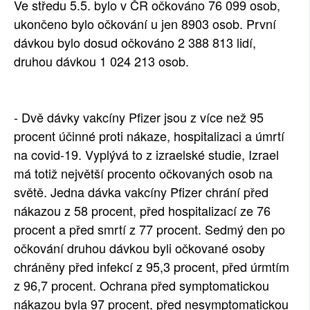
Ve středu 5.5. bylo v ČR očkováno 76 099 osob,
ukončeno bylo očkování u jen 8903 osob. První
dávkou bylo dosud očkováno
2 388 813
lidí,
druhou dávkou
1 024 213
osob.
- Dvě dávky vakcíny Pfizer jsou z více než 95
procent účinné proti nákaze, hospitalizaci a úmrtí
na covid-19. Vyplývá to z izraelské studie, Izrael
má totiž největší procento očkovaných osob na
světě. Jedna dávka vakcíny Pfizer chrání před
nákazou z 58 procent, před hospitalizací ze 76
procent a před smrtí z 77 procent. Sedmý den po
očkování druhou dávkou byli očkované osoby
chráněny před infekcí z 95,3 procent, před úrmtím
z 96,7 procent. Ochrana před symptomatickou
nákazou byla 97 procent, před nesymptomatickou