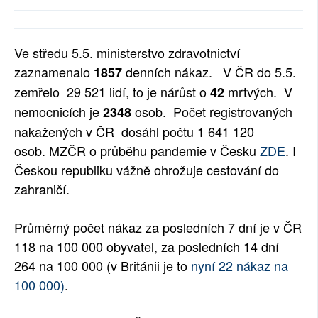
SOCIÁLNÍ SÍTĚ
RUBRIKY
Ve středu 5.5. ministerstvo zdravotnictví
zaznamenalo
denních nákaz.
V ČR do 5.5.
1857
PLNÁ VERZE STRÁNEK
zemřelo 29 521
lidí, to je nárůst o
mrtvých. V
42
nemocnicích je
osob
.
Počet registrovaných
2348
nakažených v ČR dosáhl počtu
1 641 120
osob
. MZČR o průběhu pandemie v Česku
ZDE
. I
Českou republiku vážně ohrožuje cestování do
zahraničí.
Průměrný počet nákaz za posledních 7 dní je v ČR
118 na 100 000 obyvatel, za posledních 14 dní
264 na 100 000 (v Británii je to
nyní 22 nákaz na
100 000)
.