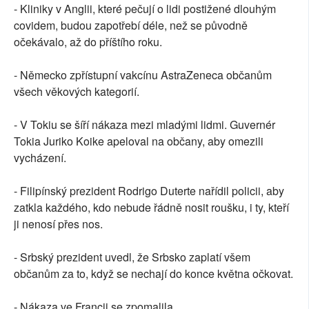
- Kliniky v Anglii, které pečují o lidi postižené dlouhým
covidem, budou zapotřebí déle, než se původně
očekávalo, až do příštího roku.
- Německo zpřístupní vakcínu AstraZeneca občanům
všech věkových kategorií.
- V Tokiu se šíří nákaza mezi mladými lidmi. Guvernér
Tokia Juriko Koike apeloval na občany, aby omezili
vycházení.
- Filipínský prezident Rodrigo Duterte nařídil policii, aby
zatkla každého, kdo nebude řádně nosit roušku, i ty, kteří
ji nenosí přes nos.
- Srbský prezident uvedl, že Srbsko zaplatí všem
občanům za to, když se nechají do konce května očkovat.
- Nákaza ve Francii se zpomalila.