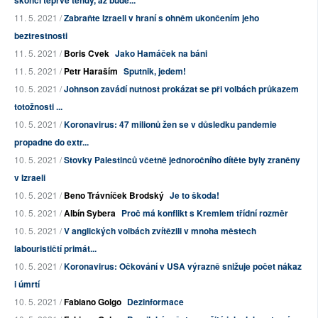
skončí teprve tehdy, až bude...
11. 5. 2021 /
Zabraňte Izraeli v hraní s ohněm ukončením jeho
beztrestnosti
11. 5. 2021 /
Boris Cvek
Jako Hamáček na báni
11. 5. 2021 /
Petr Haraším
Sputnik, jedem!
10. 5. 2021 /
Johnson zavádí nutnost prokázat se při volbách průkazem
totožnosti ...
10. 5. 2021 /
Koronavirus: 47 milionů žen se v důsledku pandemie
propadne do extr...
10. 5. 2021 /
Stovky Palestinců včetně jednoročního dítěte byly zraněny
v Izraeli
10. 5. 2021 /
Beno Trávníček Brodský
Je to škoda!
10. 5. 2021 /
Albín Sybera
Proč má konflikt s Kremlem třídní rozměr
10. 5. 2021 /
V anglických volbách zvítězili v mnoha městech
labourističtí primát...
10. 5. 2021 /
Koronavirus: Očkování v USA výrazně snižuje počet nákaz
i úmrtí
10. 5. 2021 /
Fabiano Golgo
Dezinformace