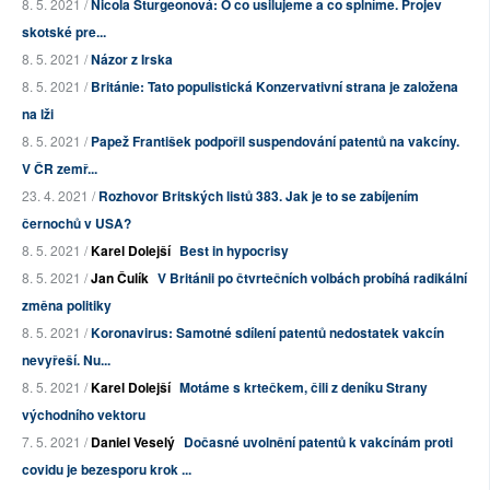
8. 5. 2021 /
Nicola Sturgeonová: O co usilujeme a co splníme. Projev
skotské pre...
8. 5. 2021 /
Názor z Irska
8. 5. 2021 /
Británie: Tato populistická Konzervativní strana je založena
na lži
8. 5. 2021 /
Papež František podpořil suspendování patentů na vakcíny.
V ČR zemř...
23. 4. 2021 /
Rozhovor Britských listů 383. Jak je to se zabíjením
černochů v USA?
8. 5. 2021 /
Karel Dolejší
Best in hypocrisy
8. 5. 2021 /
Jan Čulík
V Británii po čtvrtečních volbách probíhá radikální
změna politiky
8. 5. 2021 /
Koronavirus: Samotné sdílení patentů nedostatek vakcín
nevyřeší. Nu...
8. 5. 2021 /
Karel Dolejší
Motáme s krtečkem, čili z deníku Strany
východního vektoru
7. 5. 2021 /
Daniel Veselý
Dočasné uvolnění patentů k vakcínám proti
covidu je bezesporu krok ...