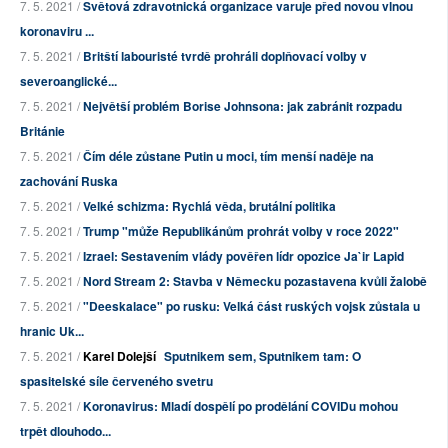
7. 5. 2021 /
Světová zdravotnická organizace varuje před novou vlnou
koronaviru ...
7. 5. 2021 /
Britští labouristé tvrdě prohráli doplňovací volby v
severoanglické...
7. 5. 2021 /
Největší problém Borise Johnsona: jak zabránit rozpadu
Británie
7. 5. 2021 /
Čím déle zůstane Putin u moci, tím menší naděje na
zachování Ruska
7. 5. 2021 /
Velké schizma: Rychlá věda, brutální politika
7. 5. 2021 /
Trump "může Republikánům prohrát volby v roce 2022"
7. 5. 2021 /
Izrael: Sestavením vlády pověřen lídr opozice Ja`ir Lapid
7. 5. 2021 /
Nord Stream 2: Stavba v Německu pozastavena kvůli žalobě
7. 5. 2021 /
"Deeskalace" po rusku: Velká část ruských vojsk zůstala u
hranic Uk...
7. 5. 2021 /
Karel Dolejší
Sputnikem sem, Sputnikem tam: O
spasitelské síle červeného svetru
7. 5. 2021 /
Koronavirus: Mladí dospělí po prodělání COVIDu mohou
trpět dlouhodo...