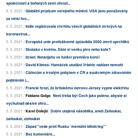
společností a bohatých zemí ohrozi...
5. 5. 2021 /
Globální průzkum veřejného mínění: USA jsou považovány
za větší hro...
5. 5. 2021 /
Indie registrovala čtvrtinu všech globálních mrtvých na
koronavirus...
5. 5. 2021 /
Evropská unie protizákonně způsobila 2000 úmrtí uprchlíků
5. 5. 2021 /
Skotsko v květnu. Dáte si venku pivo nebo kafe?
5. 5. 2021 /
Izrael: Netanjahu ve funkci premiéra končí
5. 5. 2021 /
David Klimeš: Hamáček ututlání Vrbětic nabízet nemohl
5. 5. 2021 /
Cizincům s trvalým pobytem v ČR a soukromým zdravotním
pojištěním j...
5. 5. 2021 /
Francie hrozí, že britskému ostrovu Jersey vypne elektřinu
5. 5. 2021 /
Fabiano Golgo
Není třeba být Čech jako poleno, abyste si
vychutnali děsivě ohro...
5. 5. 2021 /
Karel Dolejší
Dobře utajená násobilka, aneb Zatloukat,
zatloukat, zatloukat
5. 5. 2021 /
Západ "vede proti Rusku `mentální blitzkrieg`"
5. 5. 2021 /
Bez komentáře...