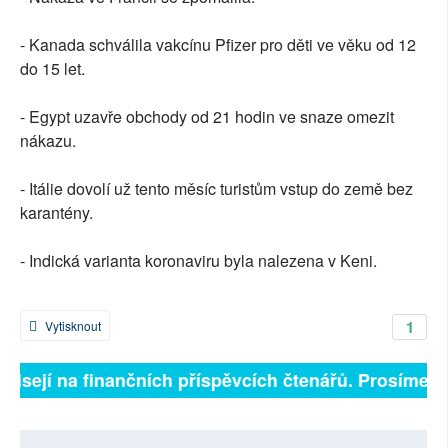
- Kanada schválila vakcínu Pfizer pro děti ve věku od 12
do 15 let.
- Egypt uzavře obchody od 21 hodin ve snaze omezit
nákazu.
- Itálie dovolí už tento měsíc turistům vstup do země bez
karantény.
- Indická varianta koronaviru byla nalezena v Keni.
1
Vytisknout
ávisejí na finančních příspěvcích čtenářů. Prosíme, př