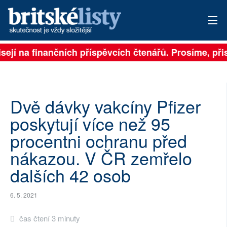
sejí na finančních příspěvcích čtenářů. Prosíme, přisp
PŘIHLÁSIT
AKTUÁLNÍ VYDÁNÍ
ARCHIV
Dvě dávky vakcíny Pfizer
poskytují více než 95
ROZHOVORY
procentni ochranu před
TÉMATA
nákazou. V ČR zemřelo
dalších 42 osob
NEJČTENĚJŠÍ ZA 7 DNÍ
AUTOŘI
6. 5. 2021
PŘÍSPĚVKY NA PROVOZ
čas čtení 3 minuty