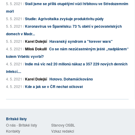
5. 5. 2021 /
Stali jsme se příliš otupělými vůči hřbitovu ve Středozemním
moři
5. 5. 2021 /
Studie: Agrivoltaika zvyšuje produktivitu půdy
5. 5. 2021 /
Koronavirus ve Španělsku: 73 % obětí v pečovatelských
domech v Madr...
5. 5. 2021 /
Karel Dolejší
Havanský syndrom a "forever wars"
4. 5. 2021 /
Miloš Dokulil
Co se nám nezúčastněným ještě „nadplánem“
kolem Vrbětic vyvrbí?
4. 5. 2021 /
Indie má víc než 20 milionů nákaz a 357 229 nových denních
infekcí....
4. 5. 2021 /
Karel Dolejší
Hotovo. Dohamáčkováno
4. 5. 2021 /
Kde a jak se v ČR nechat očkovat
Britské listy
O nás - Britské listy
Stanovy OSBL
Kontakty
Vzkaz redakci