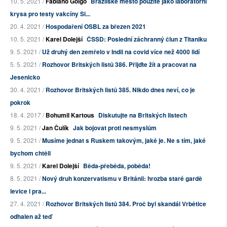
10. 5. 2021 /
Fabiano Golgo
Brazilské město použité jako laboratorní
krysa pro testy vakcíny Si...
20. 4. 2021 /
Hospodaření OSBL za březen 2021
10. 5. 2021 /
Karel Dolejší
ČSSD: Poslední záchranný člun z Titaniku
9. 5. 2021 /
Už druhý den zemřelo v Indii na covid více než 4000 lidí
5. 5. 2021 /
Rozhovor Britských listů 386. Přijďte žít a pracovat na
Jesenicko
30. 4. 2021 /
Rozhovor Britských listů 385. Nikdo dnes neví, co je
pokrok
18. 4. 2017 /
Bohumil Kartous
Diskutujte na Britských listech
9. 5. 2021 /
Jan Čulík
Jak bojovat proti nesmyslům
9. 5. 2021 /
Musíme jednat s Ruskem takovým, jaké je. Ne s tím, jaké
bychom chtěli
9. 5. 2021 /
Karel Dolejší
Běda-přeběda, poběda!
8. 5. 2021 /
Nový druh konzervatismu v Británii: hrozba staré gardě
levice i pra...
27. 4. 2021 /
Rozhovor Britských listů 384. Proč byl skandál Vrbětice
odhalen až teď