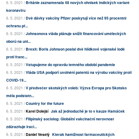
6. 5. 2021 /
Británie zaznamenala 48 nových ohnisek indických variant
koronaviru
6. 5. 2021 /
Dvě dávky vakcíny Pfizer poskytují více než 95 procentni
ochranu př...
6. 5. 2021 /
Johnsonova vláda plánuje snížit financování uměleckých
oborů na uni...
6. 5. 2021 /
Brexit: Boris Johnson poslal dvě hlídkové vojenské lodě
proti franc...
6. 5. 2021 /
Vstupujeme do opravdu temného období pandemie
6. 5. 2021 /
Vláda USA podpoří uvolnění patentů na výrobu vakcíny proti
COVID-19...
6. 5. 2021 /
V předvečer skotských voleb: Výzva Evropa pro Skotsko
měla podstatn...
6. 5. 2021 /
Country for the future
6. 5. 2021 /
Karel Dolejší
Jak až jednoduché je to v kauze Hamáček
6. 5. 2021 /
Filipínský sociolog: Globální vakcinační nerovnost
zdůrazňuje iraci...
6. 5. 2021 /
Daniel Veselý
Kterak hamižnost farmaceutických