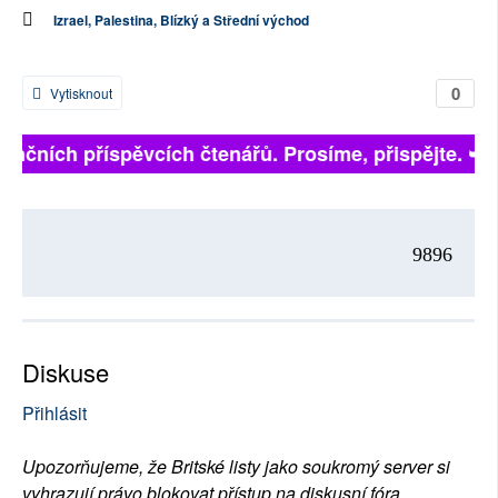
Izrael, Palestina, Blízký a Střední východ
0
Vytisknout
inančních příspěvcích čtenářů. Prosíme, přispějte. ➥
9896
Diskuse
Přihlásit
Upozorňujeme, že Britské listy jako soukromý server si
vyhrazují právo blokovat přístup na diskusní fóra