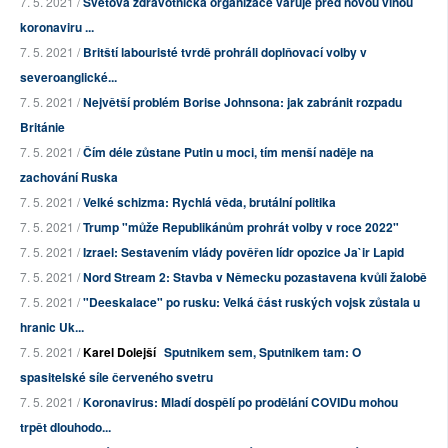
7. 5. 2021 /
Světová zdravotnická organizace varuje před novou vlnou
koronaviru ...
7. 5. 2021 /
Britští labouristé tvrdě prohráli doplňovací volby v
severoanglické...
7. 5. 2021 /
Největší problém Borise Johnsona: jak zabránit rozpadu
Británie
7. 5. 2021 /
Čím déle zůstane Putin u moci, tím menší naděje na
zachování Ruska
7. 5. 2021 /
Velké schizma: Rychlá věda, brutální politika
7. 5. 2021 /
Trump "může Republikánům prohrát volby v roce 2022"
7. 5. 2021 /
Izrael: Sestavením vlády pověřen lídr opozice Ja`ir Lapid
7. 5. 2021 /
Nord Stream 2: Stavba v Německu pozastavena kvůli žalobě
7. 5. 2021 /
"Deeskalace" po rusku: Velká část ruských vojsk zůstala u
hranic Uk...
7. 5. 2021 /
Karel Dolejší
Sputnikem sem, Sputnikem tam: O
spasitelské síle červeného svetru
7. 5. 2021 /
Koronavirus: Mladí dospělí po prodělání COVIDu mohou
trpět dlouhodo...