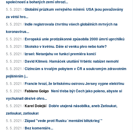
společností a bohatých zemí ohrozi...
5. 5. 2021 /
Globální průzkum veřejného mínění: USA jsou považovány
za větší hro...
5. 5. 2021 /
Indie registrovala čtvrtinu všech globálních mrtvých na
koronavirus...
5. 5. 2021 /
Evropská unie protizákonně způsobila 2000 úmrtí uprchlíků
5. 5. 2021 /
Skotsko v květnu. Dáte si venku pivo nebo kafe?
5. 5. 2021 /
Izrael: Netanjahu ve funkci premiéra končí
5. 5. 2021 /
David Klimeš: Hamáček ututlání Vrbětic nabízet nemohl
5. 5. 2021 /
Cizincům s trvalým pobytem v ČR a soukromým zdravotním
pojištěním j...
5. 5. 2021 /
Francie hrozí, že britskému ostrovu Jersey vypne elektřinu
5. 5. 2021 /
Fabiano Golgo
Není třeba být Čech jako poleno, abyste si
vychutnali děsivě ohro...
5. 5. 2021 /
Karel Dolejší
Dobře utajená násobilka, aneb Zatloukat,
zatloukat, zatloukat
5. 5. 2021 /
Západ "vede proti Rusku `mentální blitzkrieg`"
5. 5. 2021 /
Bez komentáře...