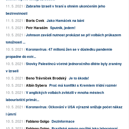
11. 5. 2021 /
Zabraňte Izraeli v hraní s ohněm ukončením jeho
beztrestnosti
11. 5. 2021 /
Boris Cvek
Jako Hamáček na báni
11. 5. 2021 /
Petr Haraším
Sputnik, jedem!
10. 5. 2021 /
Johnson zavádí nutnost prokázat se při volbách průkazem
totožnosti ...
10. 5. 2021 /
Koronavirus: 47 milionů žen se v důsledku pandemie
propadne do extr...
10. 5. 2021 /
Stovky Palestinců včetně jednoročního dítěte byly zraněny
v Izraeli
10. 5. 2021 /
Beno Trávníček Brodský
Je to škoda!
10. 5. 2021 /
Albín Sybera
Proč má konflikt s Kremlem třídní rozměr
10. 5. 2021 /
V anglických volbách zvítězili v mnoha městech
labourističtí primát...
10. 5. 2021 /
Koronavirus: Očkování v USA výrazně snižuje počet nákaz
i úmrtí
10. 5. 2021 /
Fabiano Golgo
Dezinformace
10. 5. 2021 /
Fabiano Golgo
Brazilské město použité jako laboratorní