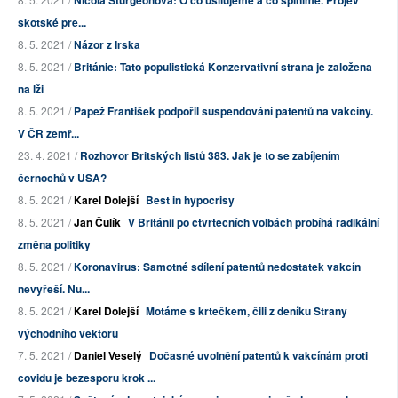
skotské pre...
8. 5. 2021 /
Názor z Irska
8. 5. 2021 /
Británie: Tato populistická Konzervativní strana je založena
na lži
8. 5. 2021 /
Papež František podpořil suspendování patentů na vakcíny.
V ČR zemř...
23. 4. 2021 /
Rozhovor Britských listů 383. Jak je to se zabíjením
černochů v USA?
8. 5. 2021 /
Karel Dolejší
Best in hypocrisy
8. 5. 2021 /
Jan Čulík
V Británii po čtvrtečních volbách probíhá radikální
změna politiky
8. 5. 2021 /
Koronavirus: Samotné sdílení patentů nedostatek vakcín
nevyřeší. Nu...
8. 5. 2021 /
Karel Dolejší
Motáme s krtečkem, čili z deníku Strany
východního vektoru
7. 5. 2021 /
Daniel Veselý
Dočasné uvolnění patentů k vakcínám proti
covidu je bezesporu krok ...