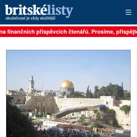
jí na finančních příspěvcích čtenářů. Prosíme, přispě
PŘIHLÁSIT
AKTUÁLNÍ VYDÁNÍ
ARCHIV
ROZHOVORY
TÉMATA
NEJČTENĚJŠÍ ZA 7 DNÍ
AUTOŘI
PŘÍSPĚVKY NA PROVOZ