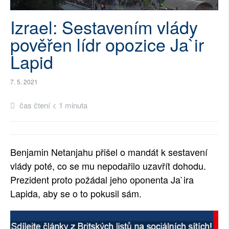
SOCIÁLNÍ SÍTĚ
Izrael: Sestavením vlády
RUBRIKY
pověřen lídr opozice Ja`ir
Lapid
PLNÁ VERZE STRÁNEK
7. 5. 2021
čas čtení < 1 minuta
Benjamin Netanjahu přišel o mandát k sestavení
vlády poté, co se mu nepodařilo uzavřít dohodu.
Prezident proto požádal jeho oponenta Ja`ira
Lapida, aby se o to pokusil sám.