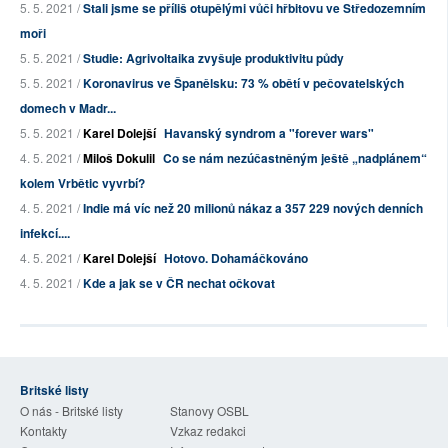
5. 5. 2021 /
Stali jsme se příliš otupělými vůči hřbitovu ve Středozemním
moři
5. 5. 2021 /
Studie: Agrivoltaika zvyšuje produktivitu půdy
5. 5. 2021 /
Koronavirus ve Španělsku: 73 % obětí v pečovatelských
domech v Madr...
5. 5. 2021 /
Karel Dolejší
Havanský syndrom a "forever wars"
4. 5. 2021 /
Miloš Dokulil
Co se nám nezúčastněným ještě „nadplánem“
kolem Vrbětic vyvrbí?
4. 5. 2021 /
Indie má víc než 20 milionů nákaz a 357 229 nových denních
infekcí....
4. 5. 2021 /
Karel Dolejší
Hotovo. Dohamáčkováno
4. 5. 2021 /
Kde a jak se v ČR nechat očkovat
Britské listy
O nás - Britské listy
Stanovy OSBL
Kontakty
Vzkaz redakci