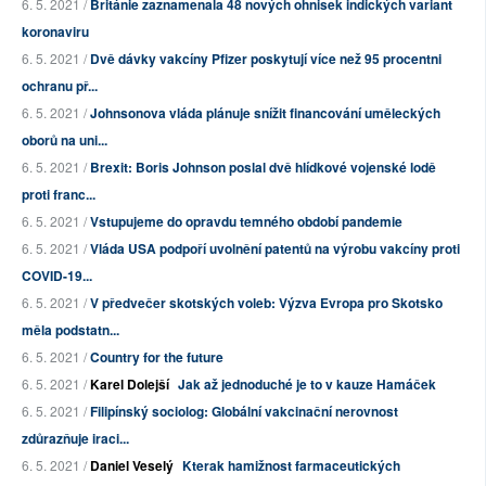
6. 5. 2021 /
Británie zaznamenala 48 nových ohnisek indických variant
koronaviru
6. 5. 2021 /
Dvě dávky vakcíny Pfizer poskytují více než 95 procentni
ochranu př...
6. 5. 2021 /
Johnsonova vláda plánuje snížit financování uměleckých
oborů na uni...
6. 5. 2021 /
Brexit: Boris Johnson poslal dvě hlídkové vojenské lodě
proti franc...
6. 5. 2021 /
Vstupujeme do opravdu temného období pandemie
6. 5. 2021 /
Vláda USA podpoří uvolnění patentů na výrobu vakcíny proti
COVID-19...
6. 5. 2021 /
V předvečer skotských voleb: Výzva Evropa pro Skotsko
měla podstatn...
6. 5. 2021 /
Country for the future
6. 5. 2021 /
Karel Dolejší
Jak až jednoduché je to v kauze Hamáček
6. 5. 2021 /
Filipínský sociolog: Globální vakcinační nerovnost
zdůrazňuje iraci...
6. 5. 2021 /
Daniel Veselý
Kterak hamižnost farmaceutických