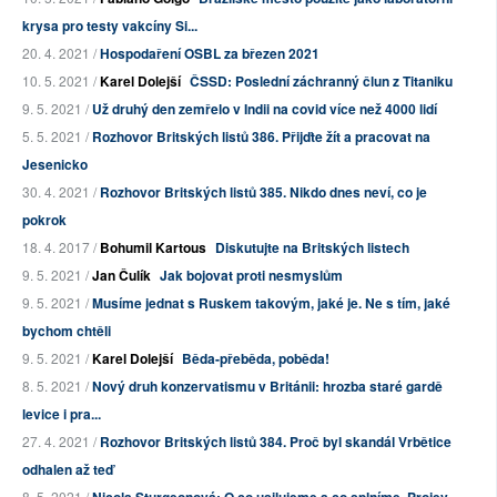
krysa pro testy vakcíny Si...
20. 4. 2021 /
Hospodaření OSBL za březen 2021
10. 5. 2021 /
Karel Dolejší
ČSSD: Poslední záchranný člun z Titaniku
9. 5. 2021 /
Už druhý den zemřelo v Indii na covid více než 4000 lidí
5. 5. 2021 /
Rozhovor Britských listů 386. Přijďte žít a pracovat na
Jesenicko
30. 4. 2021 /
Rozhovor Britských listů 385. Nikdo dnes neví, co je
pokrok
18. 4. 2017 /
Bohumil Kartous
Diskutujte na Britských listech
9. 5. 2021 /
Jan Čulík
Jak bojovat proti nesmyslům
9. 5. 2021 /
Musíme jednat s Ruskem takovým, jaké je. Ne s tím, jaké
bychom chtěli
9. 5. 2021 /
Karel Dolejší
Běda-přeběda, poběda!
8. 5. 2021 /
Nový druh konzervatismu v Británii: hrozba staré gardě
levice i pra...
27. 4. 2021 /
Rozhovor Britských listů 384. Proč byl skandál Vrbětice
odhalen až teď
8. 5. 2021 /
Nicola Sturgeonová: O co usilujeme a co splníme. Projev