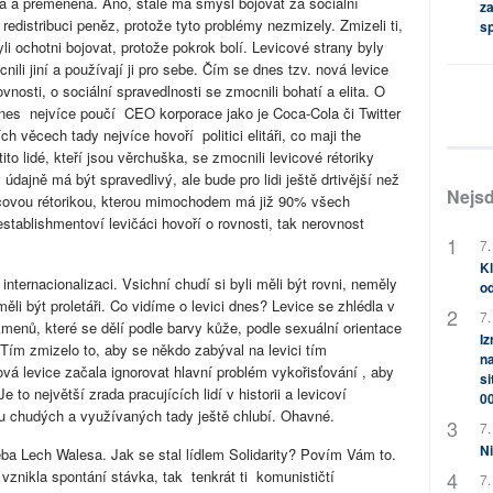
na a přeměněna. Ano, stále má smysl bojovat za sociální
za
 redistribuci peněz, protože tyto problémy nezmizely. Zmizeli ti,
s
li ochotni bojovat, protože pokrok bolí. Levicové strany byly
nili jiní a používají ji pro sebe. Čím se dnes tzv. nová levice
nosti, o sociální spravedlnosti se zmocnili bohatí a elita. O
dnes nejvíce poučí CEO korporace jako je Coca-Cola či Twitter
ích věcech tady nejvíce hovoří politici elitáři, co maji the
o lidé, kteří jsou věrchuška, se zmocnili levicové rétoriky
 údajně má být spravedlivý, ale bude pro lidi ještě drtivější než
Nejsd
evicovou rétorikou, kterou mimochodem má již 90% všech
 establishmentoví levičáci hovoří o rovnosti, tak nerovnost
7.
Kl
nternacionalizaci. Vsichní chudí si byli měli být rovni, neměly
od
měli být proletáři. Co vidíme o levici dnes? Levice se zhlédla v
7.
kmenů, které se dělí podle barvy kůže, podle sexuální orientace
Iz
 Tím zmizelo to, aby se někdo zabýval na levici tím
na
vá levice začala ignorovat hlavní problém vykořisťování , aby
si
e to největší zrada pracujících lidí v historii a levicoví
0
dou chudých a využívaných tady ještě chlubí. Ohavné.
7.
Ni
 třeba Lech Walesa. Jak se stal lídlem Solidarity? Povím Vám to.
vznikla spontání stávka, tak tenkrát ti komunističtí
7.