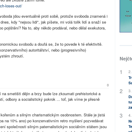
ech-loses-out/
voboda jdou eventuálně proti sobě, protože svoboda znamená i
es, kdy "nejsou lidi", jak píšete, mi volá tolik lidí a snaží se
bo pojištění? Na to, aby někdo prodával, nebo dělal exekutora,
onomickou svobodu a doufá se, že to povede k té efektivitě.
onzervativního) autoritářství, nebo (progresivního)
systém zhroutí.
Nejčt
2.
Tr
S
0
3.
 na smetišti dějin a brzy bude lze zkoumati prehistorické a
Dů
, odbory a socialistický pokrok ... toť, jak víme je přesně
tu
za
 kořenům a silným charismatickým osobnostem. Stále je jistá
4.
eba na 10% ano) po konzervativním retro myšlení pozvedávat
No
Te
ízení společnosti silným paternalistickým sociálním státem jsou
vá