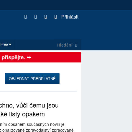
Přihlásit
PĚVKY
řispějte. ➥
OBJEDNAT PŘEDPLATNÉ
hno, vůči čemu jsou
ské listy opakem
ním obsahem současných novin je
ionalizované zpravodajství zpracované