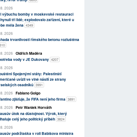
 8. 2026
ři výbuchu bomby v moskevské restauraci
hynuli tři lidé; explodovalo zařízení, které u
ebe měla žena
4349
 8. 2026
hada trvanlivosti římského betonu rozluštěna
310
 8. 2026
Oldřich Maděra
potřeba vody v JE Dukovany
4207
 8. 2026
uštěni Spojenými státy: Palestinští
eričané uvízli ve vlně násilí ze strany
zraelských osadníků
3991
 8. 2026
Fabiano Golgo
fantino zjišťuje, že FIFA není jeho firma
3891
 8. 2026
Petr Waniek Horváth
ausův útok na důstojnost. Výrok, který
haluje celý jeho politický příběh
3824
 8. 2026
ausův podržtaška v roli Babišova ministra