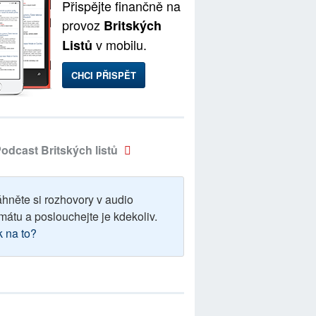
Přispějte finančně na
provoz
Britských
v mobilu.
Listů
CHCI PŘISPĚT
odcast Britských listů
áhněte si rozhovory v audio
mátu a poslouchejte je kdekoliv.
k na to?