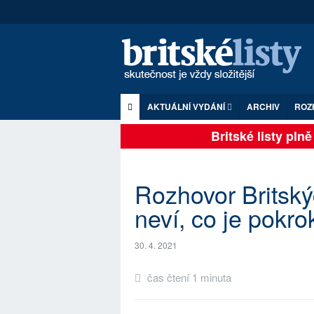
AKTUÁLNÍ VYDÁNÍ
ARCHIV
ROZ
Britské listy plně z
Rozhovor Britský
neví, co je pokro
30. 4. 2021
čas čtení 1 minuta