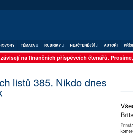
HOVORY
TÉMATA
RUBRIKY
NEJČTENĚJŠÍ
AUTOŘI
PŘÍS
ávisejí na finančních příspěvcích čtenářů. Prosíme, p
ch listů 385. Nikdo dnes
k
Všec
Brit
Primár
komerc