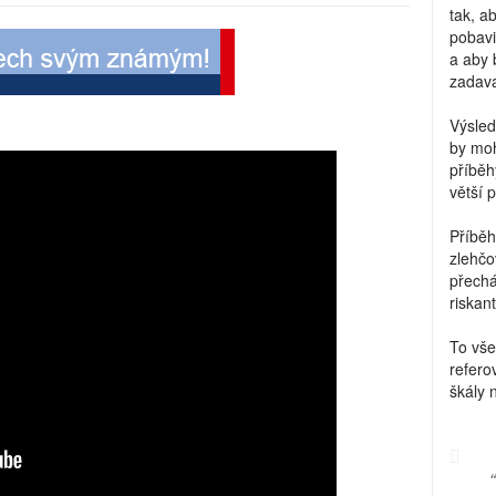
tak, a
pobavi
a aby 
zadava
Výsled
by moh
příběh
větší 
Příběh
zlehčo
přechá
riskant
To vše
refero
škály 