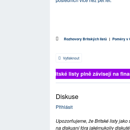
posledních více než pět let.
Rozhovory Britských listů
|
Poměry v
Vytisknout
Britské listy plně závisejí na fina
Diskuse
Přihlásit
Upozorňujeme, že Britské listy jako 
na diskusní fóra jakémukoliv diskuté