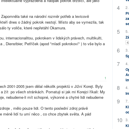
a intelektuálně vyprázděná a naopak pokrok brzdící, ale jako
.
2.
P
. Zapomněla také na národní rozměr potřeb a levicově
za
kteří dnes o žádný pokrok nestojí. Místo aby se vymezila, tak
s
álo ty voliče, které nepřetáhl Okamura.
5.
Zá
, internacionalitou, pokrokem v lidských právech, multikulti,
4
 , Dienstbier, Petříček (apod "mladí pokrokoví" ) to vše bylo a
3.
S
4.
Op
Am
1
i
tech 2001-2005 jsem dělal několik projektů v Jižní Koreji. Byly
4.
 žít po všech stránkách. Pomatuji si jak mi Korejci říkali: My
In
roje, nebudeme-li mít schopné, výkonné a chytré lidi nebudeme
7.
Kl
droje , mělo pouze lidi. O tento poslední zdroj právě
od
le méně lidí tu umí něco , co chce zbytek světa. A pád
3.
Kl