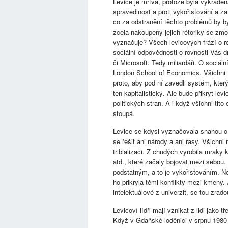
Levice je mrtvá, protože byla vykrade
spravedlnost a proti vykořisťování a za
co za odstranění těchto problémů by by
zcela nakoupeny jejich rétoriky se zmoc
vyznačuje? Všech levicových frází o rov
sociální odpovědnosti o rovnosti Vás 
či Microsoft. Tedy miliardáři. O sociáln
London School of Economics. Všichni tit
proto, aby pod ní zavedli systém, který
ten kapitalistický. Ale bude přikryt l
politických stran. A i když všichni tito
stoupá.
Levice se kdysi vyznačovala snahou o i
se řešit ani národy a ani rasy. Všichni 
tribializaci. Z chudých vyrobila mraky 
atd., které začaly bojovat mezi sebou.
podstatným, a to je vykořisťováním. No
ho prikryla těmi konflikty mezi kmeny. J
intelektuálové z univerzit, se tou zra
Levicoví lídři mají vznikat z lidi jako
Když v Gdaňské loděnici v srpnu 1980 