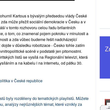
í Bohumil Kartous s bývalým předsedou vlády České
 zda může přežít sociální demokracie v Česku a v
áší v tomto rozhovoru celou řadu brilantních
ace, o tom, co znamenal pojem pokroku v minulosti a
osti a zda vůbec budeme řešit nadcházející
 dojde v důsledku robotizace - Česko tohle zatím
nitropolitické scéně v podstatě jen pitomostmi.
ských listů se vysílá na Regionální televizi, která
ysíláním a na kabelu i na internetu, od pátku 30.
olitika v České republice
stů byly rozděleny do tematických playlistů. Můžete
, analýzy nejrůznějších témat, které vznikly za