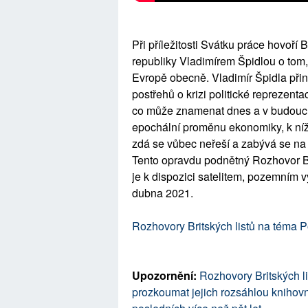
Při příležitosti Svátku práce hovoř
republiky Vladimírem Špidlou o tom,
Evropě obecně. Vladimír Špidla přin
postřehů o krizi politické reprezent
co může znamenat dnes a v budoucn
epochální proměnu ekonomiky, k níž
zdá se vůbec neřeší a zabývá se na v
Tento opravdu podnětný Rozhovor Brit
je k dispozici satelitem, pozemním v
dubna 2021.
Rozhovory Britských listů na téma P
Upozornění:
Rozhovory Britských li
prozkoumat jejich rozsáhlou knihovnu