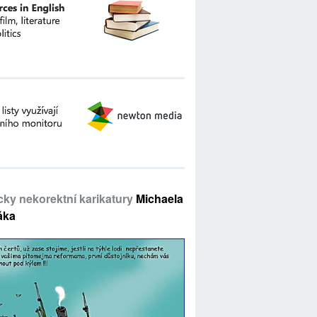
icky nekorektní karikatury
Michaela
áka