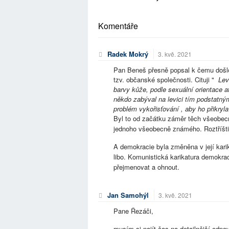
Komentáře
Radek Mokrý
3. kvě. 2021
Pan Beneš přesně popsal k čemu došlo
tzv. občanské společnosti. Cituji "
Levi
barvy kůže, podle sexuální orientace a
někdo zabýval na levici tím podstatným
problém vykořisťování , aby ho přikryl
Byl to od začátku záměr těch všeobe
jednoho všeobecně známého. Roztříšti
A demokracie byla změněna v její karik
libo. Komunistická karikatura demokra
přejmenovat a ohnout.
Jan Samohýl
3. kvě. 2021
Pane Řezáči,
musím si najít čas na detailnější odpo