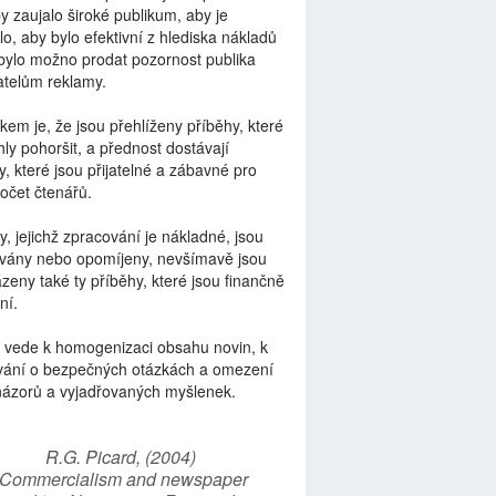
by zaujalo široké publikum, aby je
lo, aby bylo efektivní z hlediska nákladů
bylo možno prodat pozornost publika
telům reklamy.
kem je, že jsou přehlíženy příběhy, které
ly pohoršit, a přednost dostávají
y, které jsou přijatelné a zábavné pro
počet čtenářů.
y, jejichž zpracování je nákladné, jsou
vány nebo opomíjeny, nevšímavě jsou
zeny také ty příběhy, které jsou finančně
ní.
 vede k homogenizaci obsahu novin, k
vání o bezpečných otázkách a omezení
názorů a vyjadřovaných myšlenek.
R.G. Picard, (2004)
“Commercialism and newspaper