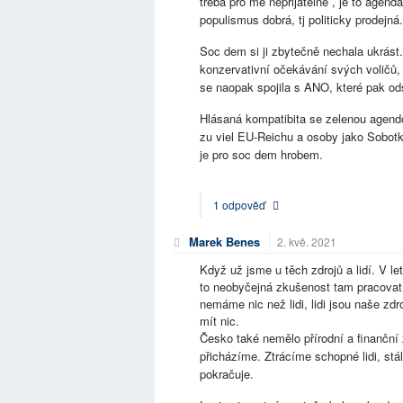
třeba pro mě nepřijatelné , je to agend
populismus dobrá, tj politicky prodejná
Soc dem si ji zbytečně nechala ukrást
konzervativní očekávání svých voličů, 
se naopak spojila s ANO, které pak ods
Hlásaná kompatibita se zelenou agendou
zu viel EU-Reichu a osoby jako Sobotka
je pro soc dem hrobem.
1 odpověď
Marek Benes
2. kvě. 2021
Když už jsme u těch zdrojů a lidí. V le
to neobyčejná zkušenost tam pracovat a
nemáme nic než lidi, lidi jsou naše zd
mít nic.
Česko také nemělo přírodní a finanční z
přicházíme. Ztrácíme schopné lidi, stá
pokračuje.