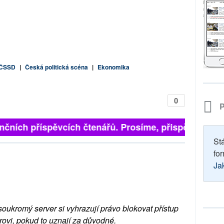
 ČSSD
|
Česká politická scéna
|
Ekonomika
0
P
nčních příspěvcích čtenářů. Prosíme, přispějte. ➥
St
for
Ja
soukromý server si vyhrazují právo blokovat přístup
rovi, pokud to uznají za důvodné.