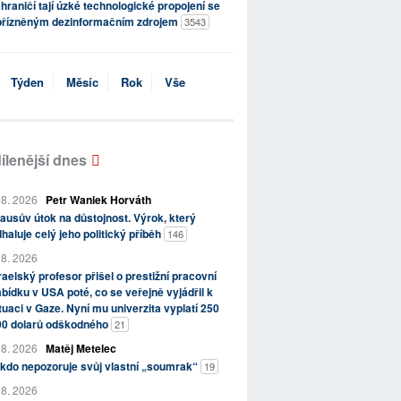
hraničí tají úzké technologické propojení se
přízněným dezinformačním zdrojem
3543
Týden
Měsíc
Rok
Vše
ílenější dnes
 8. 2026
Petr Waniek Horváth
ausův útok na důstojnost. Výrok, který
haluje celý jeho politický příběh
146
 8. 2026
raelský profesor přišel o prestižní pracovní
bídku v USA poté, co se veřejně vyjádřil k
tuaci v Gaze. Nyní mu univerzita vyplatí 250
00 dolarů odškodného
21
 8. 2026
Matěj Metelec
kdo nepozoruje svůj vlastní „soumrak“
19
 8. 2026