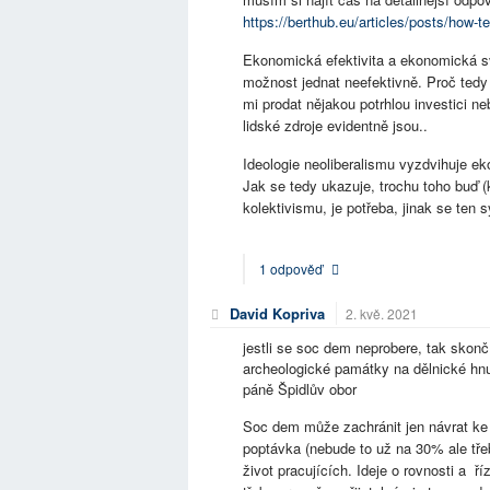
https://berthub.eu/articles/posts/how-t
Ekonomická efektivita a ekonomická s
možnost jednat neefektivně. Proč tedy dn
mi prodat nějakou potrhlou investici ne
lidské zdroje evidentně jsou..
Ideologie neoliberalismu vyzdvihuje ek
Jak se tedy ukazuje, trochu toho buď (k
kolektivismu, je potřeba, jinak se ten 
1 odpověď
David Kopriva
2. kvě. 2021
jestli se soc dem neprobere, tak skončí
archeologické památky na dělnické hnutí
páně Špidlův obor
Soc dem může zachránit jen návrat ke
poptávka (nebude to už na 30% ale tř
život pracujících. Ideje o rovnosti a ř