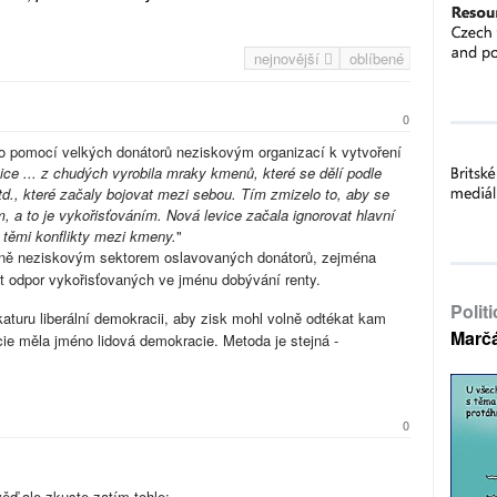
nejnovější
oblíbené
0
 pomocí velkých donátorů neziskovým organizací k vytvoření
ce ... z chudých vyrobila mraky kmenů, které se dělí podle
td., které začaly bojovat mezi sebou. Tím zmizelo to, aby se
, a to je vykořisťováním. Nová levice začala ignorovat hlavní
a těmi konflikty mezi kmeny.
"
cně neziskovým sektorem oslavovaných donátorů, zejména
t odpor vykořisťovaných ve jménu dobývání renty.
Polit
aturu liberální demokracii, aby zisk mohl volně odtékat kam
Marč
cie měla jméno lidová demokracie. Metoda je stejná -
0
věď ale zkuste zatím tohle: