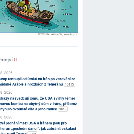
enější
 8. 2026
ump ustoupil od útoků na Írán po varování ze
aúdské Arábie a hrozbách z Teheránu
10115
 8. 2026
kazy nasvědčují tomu, že USA svrhly téměř
novou bombu na obytný dům v Íránu, přičemž
hynulo dvouleté dítě a jeho rodiče
9618
 8. 2026
vá jednání mezi USA a Íránem jsou pro
herán „poslední šancí“, jak zabránit eskalaci
lky, tvrdí Trump
6803