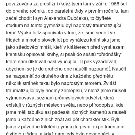
považována za prestižní (když jsem tam v září r. 1968 šel
do prvního ročníku, do paralelní třídy v prvním ročníku tam
začal chodit I syn Alexandra Dubčeka), to čtyřleté
studium na tomto gymnáziu byl naprostý traumatizující
teror. Výuka totiž spočívala v tom, že jsme seděli ve
třídách a mnoho stovek let po vynálezu knihtisku jsme
jako středověcí mniši, kteří v klášterech před vynálezem
knihtisku opisovali knihy, si psali do sešitů “přednášky”,
které nám diktovali naši vyučující. Ti pak vyžadovali,
abychom se je do druhého dne naučili nazpaměť. Naučit
se nazpaměť do druhého dne z každého předmětu
několik stránek textu bylo naprostým terorem. Zvlášť
traumatizující byly hodiny zeměpisu, v nichž jsme museli
vyjmenovávat seznam průmyslových odvětví, která
existují v různých městech světa, nebo přírodopisu, kde
jsme měli tabulku asi padesáti různých kamenů a museli
jsme u každého z nich znát asi pět charakteristik. Byli
jsme v původně tříletém gymnáziu první, experimentální
čtyřletou třídou, a když nám tedy bylo devatenáct, v