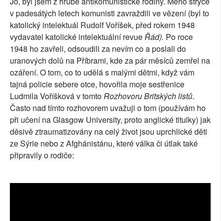
Jo, byl jsem z hrubě antikomunistické rodiny. Mého strýce
v padesátých letech komunisti zavraždili ve vězení (byl to
katolický intelektuál Rudolf Voříšek, před rokem 1948
vydavatel katolické intelektuální revue
Řád).
Po roce
1948 ho zavřeli, odsoudili za nevím co a poslali do
uranových dolů na Příbrami, kde za pár měsíců zemřel na
ozáření. O tom, co to udělá s malými dětmi, když vám
tajná policie sebere otce, hovořila moje sestřenice
Ludmila Voříšková v tomto
Rozhovoru Britských listů
.
Často nad tímto rozhovorem uvažuji o tom (používám ho
při učení na Glasgow University, proto anglické titulky) jak
děsivě ztraumatizovány na celý život jsou uprchlické děti
ze Sýrie nebo z Afghánistánu, které válka či útlak také
připravily o rodiče: