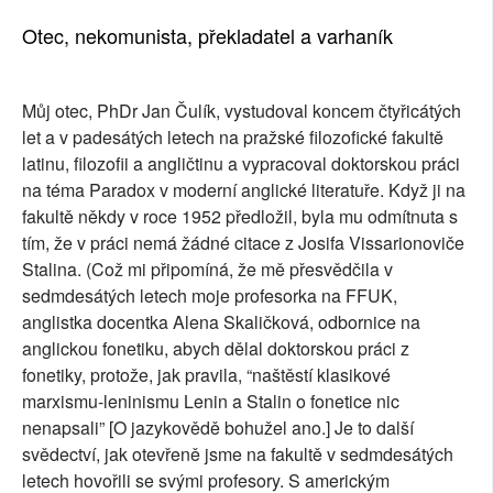
Otec, nekomunista, překladatel a varhaník
Můj otec, PhDr Jan Čulík, vystudoval koncem čtyřicátých
let a v padesátých letech na pražské filozofické fakultě
latinu, filozofii a angličtinu a vypracoval doktorskou práci
na téma Paradox v moderní anglické literatuře. Když ji na
fakultě někdy v roce 1952 předložil, byla mu odmítnuta s
tím, že v práci nemá žádné citace z Josifa Vissarionoviče
Stalina. (Což mi připomíná, že mě přesvědčila v
sedmdesátých letech moje profesorka na FFUK,
anglistka docentka Alena Skaličková, odbornice na
anglickou fonetiku, abych dělal doktorskou práci z
fonetiky, protože, jak pravila, “naštěstí klasikové
marxismu-leninismu Lenin a Stalin o fonetice nic
nenapsali” [O jazykovědě bohužel ano.] Je to další
svědectví, jak otevřeně jsme na fakultě v sedmdesátých
letech hovořili se svými profesory. S americkým