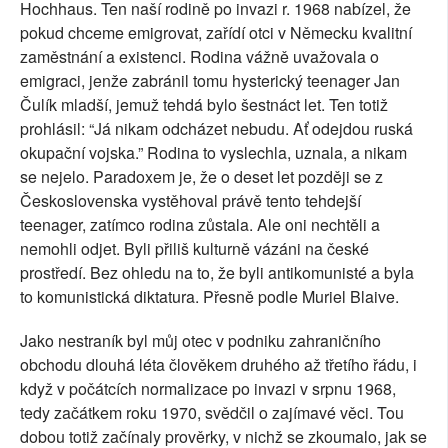
Hochhaus. Ten naší rodině po invazi r. 1968 nabízel, že
pokud chceme emigrovat, zařídí otci v Německu kvalitní
zaměstnání a existenci. Rodina vážně uvažovala o
emigraci, jenže zabránil tomu hysterický teenager Jan
Čulík mladší, jemuž tehdá bylo šestnáct let. Ten totiž
prohlásil: “Já nikam odcházet nebudu. Ať odejdou ruská
okupační vojska.” Rodina to vyslechla, uznala, a nikam
se nejelo. Paradoxem je, že o deset let později se z
Československa vystěhoval právě tento tehdejší
teenager, zatímco rodina zůstala. Ale oni nechtěli a
nemohli odjet. Byli přiliš kulturně vázáni na české
prostředí. Bez ohledu na to, že byli antikomunisté a byla
to komunistická diktatura. Přesně podle Muriel Blaive.
Jako nestraník byl můj otec v podniku zahraničního
obchodu dlouhá léta člověkem druhého až třetího řádu, i
když v počátcích normalizace po invazi v srpnu 1968,
tedy začátkem roku 1970, svědčil o zajímavé věci. Tou
dobou totiž začínaly prověrky, v nichž se zkoumalo, jak se