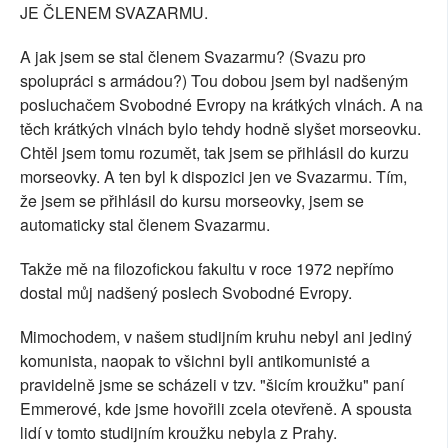
JE ČLENEM SVAZARMU.
A jak jsem se stal členem Svazarmu? (Svazu pro
spolupráci s armádou?) Tou dobou jsem byl nadšeným
posluchačem Svobodné Evropy na krátkých vlnách. A na
těch krátkých vlnách bylo tehdy hodně slyšet morseovku.
Chtěl jsem tomu rozumět, tak jsem se přihlásil do kurzu
morseovky. A ten byl k dispozici jen ve Svazarmu. Tím,
že jsem se přihlásil do kursu morseovky, jsem se
automaticky stal členem Svazarmu.
Takže mě na filozofickou fakultu v roce 1972 nepřímo
dostal můj nadšený poslech Svobodné Evropy.
Mimochodem, v našem studijním kruhu nebyl ani jediný
komunista, naopak to všichni byli antikomunisté a
pravidelně jsme se scházeli v tzv. "šicím kroužku" paní
Emmerové, kde jsme hovořili zcela otevřeně. A spousta
lidí v tomto studijním kroužku nebyla z Prahy.