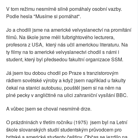
V tom režimu nesmírně silně pomáhaly osobní vazby.
Podle hesla "Musíme si pomáhat".
Jo a chodili jsme na americké velvyslanectví na promítání
filmů. Na škole jsme měli fulbrightového lecturera,
profesora z USA, který nás učil americkou literaturu. Na
ty filmy na to americké velvyslanectvi chodil s námi i
student, který byl předsedou fakultní organizace SSM.
Já jsem tou dobou chodil po Praze s tranzistorovým
rádiem sovětské výroby a když jsem například u fakulty
čekal na stanici autobusu, pouštěl jsem si na něm na
plné pecky v angličtině na ulici zahraniční vysílání BBC.
A vůbec jsem se choval nesmírně drze.
O prázdninách v třetím ročníku (1975) jsem byl na Letní
škole slovanských studií studentským průvodcem pro
britské a americké studenty češtiny. Občas se jezdilo na