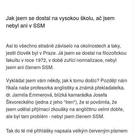
Jak jsem se dostal na vysokou školu, ač jsem
nebyl ani v SSM
Asi to všechno strašně záviselo na okolnostech a taky,
jestli člověk byl v Praze. Já jsem se dostal na filozofickou
fakultu v roce 1972, v době zuřící normalizace, nebyl
jsem ani členem SSM.
Vykládal jsem vám někdy, jak k tomu došlo? Později nám
říkala naše profesorka anglistiky a známá překladatelka,
dr. Jarmila Emmerová, blízká kamarádka Josefa
Škvoreckého (jedna z jeho "Iren"), že si povšimla, že
jsem udělal přijímací zkoušky na angličtinu velmi dobře,
ale byl tam problém - nebyl jsem členem SSM.
Tak do té mé přihlášky napsala velkým červeným písmem