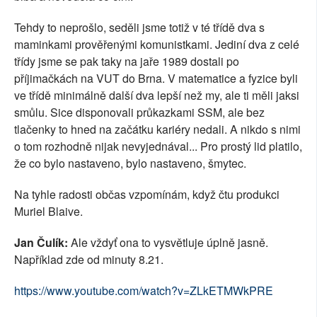
Tehdy to neprošlo, seděli jsme totiž v té třídě dva s
maminkami prověřenými komunistkami. Jediní dva z celé
třídy jsme se pak taky na jaře 1989 dostali po
příjimačkách na VUT do Brna. V matematice a fyzice byli
ve třídě minimálně další dva lepší než my, ale ti měli jaksi
smůlu. Sice disponovali průkazkami SSM, ale bez
tlačenky to hned na začátku kariéry nedali. A nikdo s nimi
o tom rozhodně nijak nevyjednával... Pro prostý lid platilo,
že co bylo nastaveno, bylo nastaveno, šmytec.
Na tyhle radosti občas vzpomínám, když čtu produkci
Muriel Blaive.
Jan Čulík:
Ale vždyť ona to vysvětluje úplně jasně.
Například zde od minuty 8.21.
https://www.youtube.com/watch?v=ZLkETMWkPRE