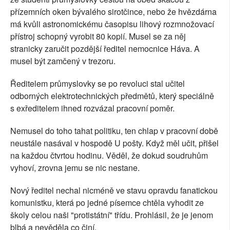
přízemních oken bývalého sirotčince, nebo že hvězdárna
má kvůli astronomickému časopisu lihový rozmnožovací
přístroj schopný vyrobit 80 kopií. Musel se za něj
stranicky zaručit pozdější ředitel nemocnice Háva. A
musel být zamčený v trezoru.
Ředitelem průmyslovky se po revoluci stal učitel
odborných elektrotechnických předmětů, který speciálně
s exředitelem ihned rozvázal pracovní poměr.
Nemusel do toho tahat politiku, ten chlap v pracovní době
neustále nasával v hospodě U pošty. Když měl učit, přišel
na každou čtvrtou hodinu. Věděl, že dokud soudruhům
vyhoví, zrovna jemu se nic nestane.
Nový ředitel nechal nicméně ve stavu opravdu fanatickou
komunistku, která po jedné písemce chtěla vyhodit ze
školy celou naši "protistátní" třídu. Prohlásil, že je jenom
blbá a nevěděla co činí.