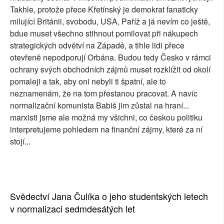
Takhle, protože přece Křetínský je demokrat fanaticky
milující Británii, svobodu, USA, Paříž a já nevím co ještě,
bdue muset všechno stihnout pomilovat při nákupech
strategických odvětví na Západě, a tihle lidi přece
otevřeně nepodporují Orbána. Budou tedy Česko v rámci
ochrany svých obchodních zájmů muset rozklížit od okolí
pomaleji a tak, aby oni nebyli ti špatní, ale to
neznamenám, že na tom přestanou pracovat. A navíc
normalizační komunista Babiš jim zůstal na hraní...
marxisti jsme ale možná my všichni, co českou politiku
interpretujeme pohledem na finanční zájmy, které za ní
stojí...
Svědectví Jana Čulíka o jeho studentských letech
v normalizaci sedmdesátých let