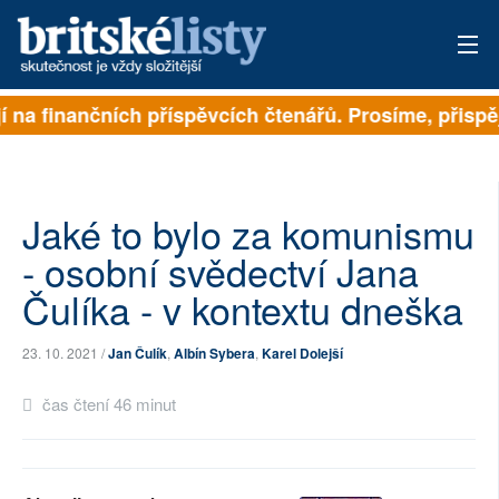
na finančních příspěvcích čtenářů. Prosíme, přispějte.
PŘIHLÁSIT
AKTUÁLNÍ VYDÁNÍ
ARCHIV
Jaké to bylo za komunismu
- osobní svědectví Jana
ROZHOVORY
Čulíka - v kontextu dneška
TÉMATA
23. 10. 2021 /
Jan Čulík
,
Albín Sybera
,
Karel Dolejší
NEJČTENĚJŠÍ ZA 7 DNÍ
čas čtení 46 minut
AUTOŘI
PŘÍSPĚVKY NA PROVOZ