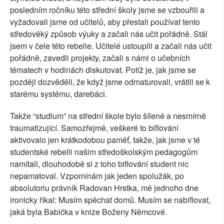
posledním ročníku této střední školy jsme se vzbouřili a
vyžadovali jsme od učitelů, aby přestali používat tento
středověký způsob výuky a začali nás učit pořádně. Stál
jsem v čele této rebelie. Učitelé ustoupili a začali nás učit
pořádně, zavedli projekty, začali s námi o učebních
tématech v hodinách diskutovat. Potíž je, jak jsme se
později dozvěděli, že když jsme odmaturovali, vrátili se k
starému systému, darebáci.
Takže “studium” na střední škole bylo šílené a nesmírně
traumatizující. Samozřejmě, veškeré to biflování
aktivovalo jen krátkodobou paměť, takže, jak jsme v té
studentské rebelii našim středoškolským pedagogům
namítali, dlouhodobě si z toho biflování student nic
nepamatoval. Vzpomínám jak jeden spolužák, po
absolutoriu právník Radovan Hrstka, mě jednoho dne
ironicky říkal: Musím spěchat domů. Musím se nabiflovat,
jaká byla Babička v knize Boženy Němcové.