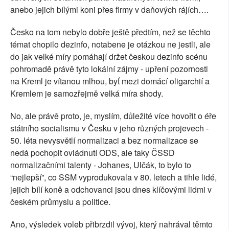
anebo jejich bílými koni přes firmy v daňových rájích….
Česko na tom nebylo dobře ještě předtím, než se těchto
témat chopilo dezinfo, notabene je otázkou ne jestli, ale
do jak velké míry pomáhají držet českou dezinfo scénu
pohromadě právě tyto lokální zájmy - upření pozornosti
na Kreml je vítanou mlhou, byť mezi domácí oligarchií a
Kremlem je samozřejmě velká míra shody.
No, ale právě proto, je, myslím, důležité více hovořit o éře
státního socialismu v Česku v jeho různých projevech -
50. léta nevysvětlí normalizaci a bez normalizace se
nedá pochopit ovládnutí ODS, ale taky ČSSD
normalizačními talenty - Johanes, Ulčák, to bylo to
“nejlepší”, co SSM vyprodukovala v 80. letech a tihle lidé,
jejich bílí koně a odchovanci jsou dnes klíčovými lidmi v
českém průmyslu a politice.
Ano, výsledek voleb přibrzdil vývoj, který nahrával těmto