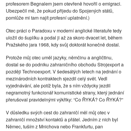
profesorem Begnalem jsem otevřeně hovořil o emigraci.
Ubezpečil mě, že pokud přijedu do Spojených států,
pomlůže mi tam najít profesní uplatnění.)
Otec práci o Paradoxu v moderní anglické literatuře tedy
uložil do šuplíku a podal ji až za skoro dvacet let, během
Pražského jara 1968, kdy svůj doktorát konečně dostal.
Protože můj otec uměl jazyky, němčinu a angličtinu,
dostal se do podniku zahraničního obchodu Strojexport a
později Technoexport. V šedesátých letech na jednání o
mezinárodních kontraktech sjezdil celý svět. Vedl
vyjednávání, ale potíž byla, že s ním vždycky jezdil
negramotný funkcionář komunistické strany, který jednání
přerušoval pravidelnými výkřiky: “Co ŘYKÁ? Co ŘYKÁ?”
V důsledku svých cest do zahraničí měl můj otec v
zahraničí množství kontaktů a přátel. Jedním z nich byl
Němec, tuším z Mnichova nebo Frankfurtu, pan