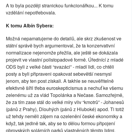
A to byla později stranickou funkcionářkou... K tomu
vzdělání nepotřebovala.
K tomu Albín Sybera:
Možná nepamatujeme do detailů, ale skrz zkušenost ve
státní správě bych argumentoval, že ta konzervativní
normalizace nejenomže přežila, ale ještě se dokázala
projevit ve vlastní polistopadové formě. Úřednící z mladé
ODS byli z velké části “svazáci” - mladí lidi, co chtěli
posty a byli připraveni opakovat sebevětší nesmysl
jenom, aby ten post získali. A takhle se neuvěřitelně
efektivně šířil třeba euroskepticismus a nechuť ke všemu
zelenému už za vlád Topolánka a Nečase. Samozřejmě,
že za tím zase stál do velké míry vliv “kmotrů” - Johanesů
(pánů z Prahy), Dlouhých (pánů z Hluboké) apod. Ti totiž
už tehdy neměli zájem na ozelenění české ekonomiky a
když, tak jedině tak, aby se to dělou formou připojení
obrovských solárních parků vlastněných těmito lidmi,