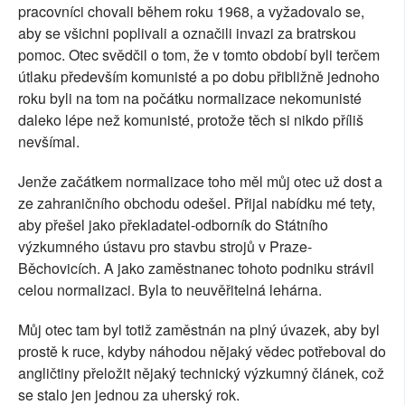
pracovníci chovali během roku 1968, a vyžadovalo se,
aby se všichni poplivali a označili invazi za bratrskou
pomoc. Otec svědčil o tom, že v tomto období byli terčem
útlaku především komunisté a po dobu přibližně jednoho
roku byli na tom na počátku normalizace nekomunisté
daleko lépe než komunisté, protože těch si nikdo příliš
nevšímal.
Jenže začátkem normalizace toho měl můj otec už dost a
ze zahraničního obchodu odešel. Přijal nabídku mé tety,
aby přešel jako překladatel-odborník do Státního
výzkumného ústavu pro stavbu strojů v Praze-
Běchovicích. A jako zaměstnanec tohoto podniku strávil
celou normalizaci. Byla to neuvěřitelná lehárna.
Můj otec tam byl totiž zaměstnán na plný úvazek, aby byl
prostě k ruce, kdyby náhodou nějaký vědec potřeboval do
angličtiny přeložit nějaký technický výzkumný článek, což
se stalo jen jednou za uherský rok.