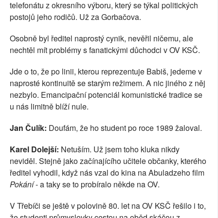
telefonátu z okresního výboru, který se týkal politických
postojů jeho rodičů. Už za Gorbačova.
Osobně byl ředitel naprostý cynik, nevěřil ničemu, ale
nechtěl mít problémy s fanatickými důchodci v OV KSČ.
Jde o to, že po linii, kterou reprezentuje Babiš, jedeme v
naprosté kontinuitě se starým režimem. A nic jiného z něj
nezbylo. Emancipační potenciál komunistické tradice se
u nás limitně blíží nule.
Jan Čulík:
Doufám, že ho student po roce 1989 žaloval.
Karel Dolejší:
Netuším. Už jsem toho kluka nikdy
neviděl. Stejně jako začínajícího učitele občanky, kterého
ředitel vyhodil, když nás vzal do kina na Abuladzeho film
Pokání
- a taky se to probíralo někde na OV.
V Třebíči se ještě v polovině 80. let na OV KSČ řešilo i to,
že studenti průmyslovky cestou na oběd skáčou z