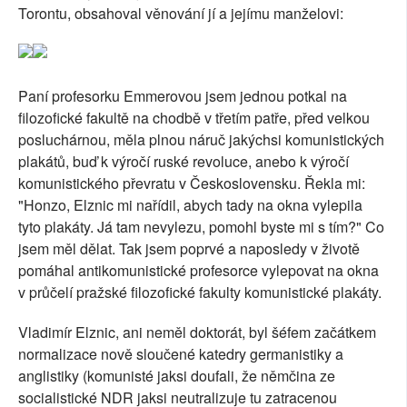
Torontu, obsahoval věnování jí a jejímu manželovi:
Paní profesorku Emmerovou jsem jednou potkal na
filozofické fakultě na chodbě v třetím patře, před velkou
posluchárnou, měla plnou náruč jakýchsi komunistických
plakátů, buď k výročí ruské revoluce, anebo k výročí
komunistického převratu v Československu. Řekla mi:
"Honzo, Elznic mi nařídil, abych tady na okna vylepila
tyto plakáty. Já tam nevylezu, pomohl byste mi s tím?" Co
jsem měl dělat. Tak jsem poprvé a naposledy v životě
pomáhal antikomunistické profesorce vylepovat na okna
v průčelí pražské filozofické fakulty komunistické plakáty.
Vladimír Elznic, ani neměl doktorát, byl šéfem začátkem
normalizace nově sloučené katedry germanistiky a
anglistiky (komunisté jaksi doufali, že němčina ze
socialistické NDR jaksi neutralizuje tu zatracenou