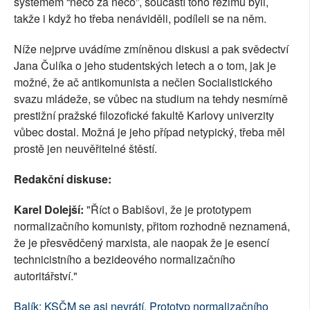
systémem “něco za něco”, součástí toho režimu byli,
takže i když ho třeba nenáviděli, podíleli se na něm.
Níže nejprve uvádíme zmíněnou diskusi a pak svědectví
Jana Čulíka o jeho studentských letech a o tom, jak je
možné, že ač antikomunista a nečlen Socialistického
svazu mládeže, se vůbec na studium na tehdy nesmírně
prestižní pražské filozofické fakultě Karlovy univerzity
vůbec dostal. Možná je jeho případ netypický, třeba měl
prostě jen neuvěřitelné štěstí.
Redakční diskuse:
Karel Dolejší:
"
Říct o Babišovi, že je prototypem
normalizačního komunisty, přitom rozhodně neznamená,
že je přesvědčený marxista, ale naopak že je esencí
technicistního a bezideového normalizačního
autoritářství.
"
Balík: KSČM se asi nevrátí. Prototyp normalizačního