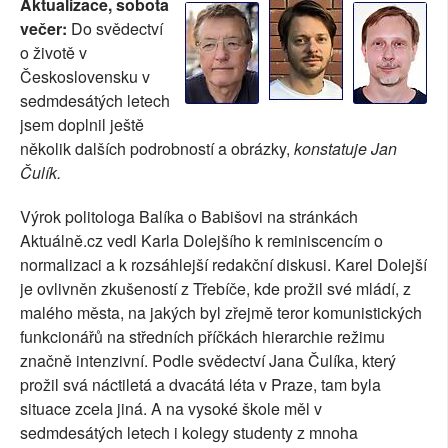
Aktualizace, sobota
SOCIÁLNÍ SÍTĚ
večer:
Do svědectví
o životě v
RUBRIKY
Československu v
sedmdesátých letech
PLNÁ VERZE STRÁNEK
jsem doplnil ještě
několik dalších podrobností a obrázky,
konstatuje Jan
Čulík.
Výrok politologa Balíka o Babišovi na stránkách
Aktuálně.cz vedl Karla Dolejšího k reminiscencím o
normalizaci a k rozsáhlejší redakční diskusi. Karel Dolejší
je ovlivněn zkušeností z Třebíče, kde prožil své mládí, z
malého města, na jakých byl zřejmě teror komunistických
funkcionářů na středních příčkách hierarchie režimu
značně intenzivní. Podle svědectví Jana Čulíka, který
prožil svá náctiletá a dvacátá léta v Praze, tam byla
situace zcela jiná. A na vysoké škole měl v
sedmdesátých letech i kolegy studenty z mnoha