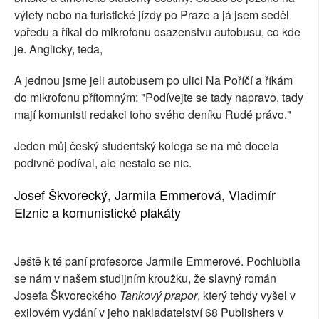
výlety nebo na turistické jízdy po Praze a já jsem seděl
vpředu a říkal do mikrofonu osazenstvu autobusu, co kde
je. Anglicky, teda,
A jednou jsme jeli autobusem po ulici Na Poříčí a říkám
do mikrofonu přítomným: "Podívejte se tady napravo, tady
mají komunisti redakci toho svého deníku Rudé právo."
Jeden můj český studentský kolega se na mě docela
podivně podíval, ale nestalo se nic.
Josef Škvorecký, Jarmila Emmerová, Vladimír
Elznic a komunistické plakáty
Ještě k té paní profesorce Jarmile Emmerové. Pochlubila
se nám v našem studijním kroužku, že slavný román
Josefa Škvoreckého
Tankový prapor
, který tehdy vyšel v
exilovém vydání v jeho nakladatelství 68 Publishers v