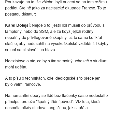
Poukazuje na to, že všichni byli nucení se na tom režimu
podílet. Stejně jako za nacistické okupace Francie. To je
postatou diktatur:
Karel Dolejší:
Nejde o to, jestli lidi museli do průvodu s
lampióny, nebo do SSM, ale že když jejich rodiny
nepatřily do privilegované skupiny, už to samo kolikrát
stačilo, aby nedosáhli na vysokoškolské vzdělání. I kdyby
se oni sami stavěli na hlavu.
Neexistovalo nic, co by s tím samotný uchazeč o studium
mohl udělat.
A to píšu o technikách, kde ideologické síto přece jen
bylo velmi rámcové.
Na humanitní obory se lidé bez tlačenky často nedostali z
principu, protože "špatný třídní původ". Viz teta, která
nesměla nikdy studovat angličtinu, jak si přála.