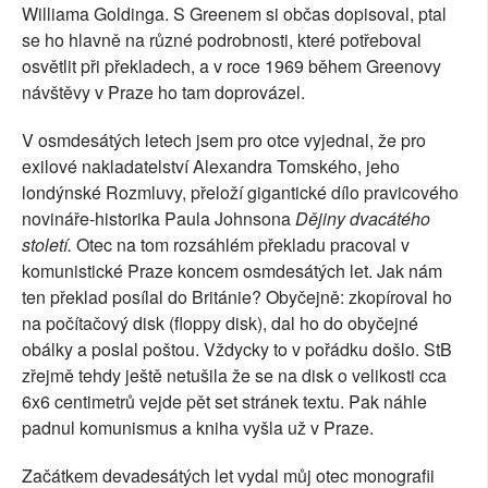
Williama Goldinga. S Greenem si občas dopisoval, ptal
se ho hlavně na různé podrobnosti, které potřeboval
osvětlit při překladech, a v roce 1969 během Greenovy
návštěvy v Praze ho tam doprovázel.
V osmdesátých letech jsem pro otce vyjednal, že pro
exilové nakladatelství Alexandra Tomského, jeho
londýnské Rozmluvy, přeloží gigantické dílo pravicového
novináře-historika Paula Johnsona
Dějiny dvacátého
století.
Otec na tom rozsáhlém překladu pracoval v
komunistické Praze koncem osmdesátých let. Jak nám
ten překlad posílal do Británie? Obyčejně: zkopíroval ho
na počítačový disk (floppy disk), dal ho do obyčejné
obálky a poslal poštou. Vždycky to v pořádku došlo. StB
zřejmě tehdy ještě netušila že se na disk o velikosti cca
6x6 centimetrů vejde pět set stránek textu. Pak náhle
padnul komunismus a kniha vyšla už v Praze.
Začátkem devadesátých let vydal můj otec monografii