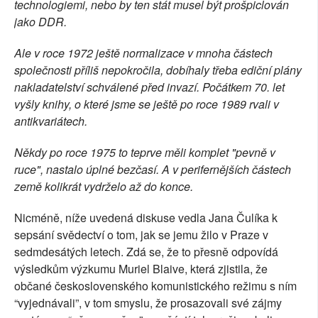
technologiemi, nebo by ten stát musel být prošpiclován
jako DDR.
Ale v roce 1972 ještě normalizace v mnoha částech
společnosti příliš nepokročila, dobíhaly třeba ediční plány
nakladatelství schválené před invazí. Počátkem 70. let
vyšly knihy, o které jsme se ještě po roce 1989 rvali v
antikvariátech.
Někdy po roce 1975 to teprve měli komplet "pevně v
ruce", nastalo úplné bezčasí. A v perifernějších částech
země kolikrát vydrželo až do konce.
Nicméně, níže uvedená diskuse vedla Jana Čulíka k
sepsání svědectví o tom, jak se jemu žilo v Praze v
sedmdesátých letech. Zdá se, že to přesně odpovídá
výsledkům výzkumu Muriel Blaive, která zjistila, že
občané československého komunistického režimu s ním
“vyjednávali”, v tom smyslu, že prosazovali své zájmy