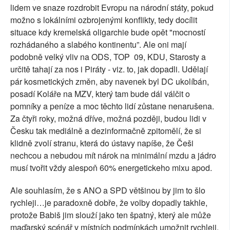
lidem ve snaze rozdrobit Evropu na národní státy, pokud
možno s lokálními ozbrojenými konflikty, tedy docílit
situace kdy kremelská oligarchie bude opět "mocností
rozhádaného a slabého kontinentu”. Ale oni mají
podobně velký vliv na ODS, TOP 09, KDU, Starosty a
určitě tahají za nos i Piráty - viz. to, jak dopadli. Udělají
pár kosmetických změn, aby navenek byl DC ukolíbán,
posadí Koláře na MZV, který tam bude dál válčit o
pomníky a peníze a moc těchto lidí zůstane nenarušena.
Za čtyři roky, možná dříve, možná později, budou lidi v
Česku tak mediálně a dezinformačně zpitomělí, že si
klidně zvolí stranu, která do ústavy napíše, že Češi
nechcou a nebudou mít nárok na minimální mzdu a jádro
musí tvořit vždy alespoň 60% energetickeho mixu apod.
Ale souhlasím, že s ANO a SPD většinou by jim to šlo
rychleji…je paradoxně dobře, že volby dopadly takhle,
protože Babiš jim slouží jako ten špatný, který ale může
maďarský scénář v místních podmínkách umožnit rychleji.