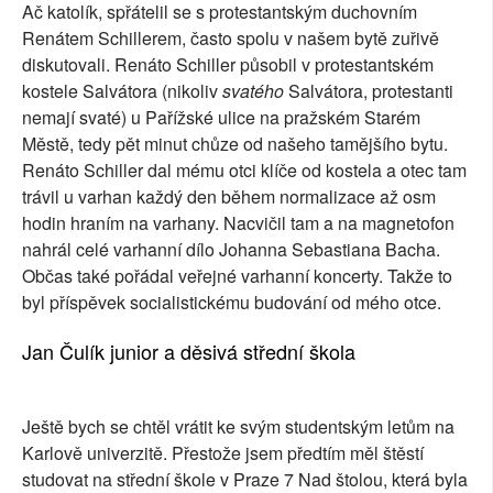
Ač katolík, spřátelil se s protestantským duchovním
Renátem Schillerem, často spolu v našem bytě zuřivě
diskutovali. Renáto Schiller působil v protestantském
kostele Salvátora (nikoliv
svatého
Salvátora, protestanti
nemají svaté) u Pařížské ulice na pražském Starém
Městě, tedy pět minut chůze od našeho tamějšího bytu.
Renáto Schiller dal mému otci klíče od kostela a otec tam
trávil u varhan každý den během normalizace až osm
hodin hraním na varhany. Nacvičil tam a na magnetofon
nahrál celé varhanní dílo Johanna Sebastiana Bacha.
Občas také pořádal veřejné varhanní koncerty. Takže to
byl příspěvek socialistickému budování od mého otce.
Jan Čulík junior a děsivá střední škola
Ještě bych se chtěl vrátit ke svým studentským letům na
Karlově univerzitě. Přestože jsem předtím měl štěstí
studovat na střední škole v Praze 7 Nad štolou, která byla