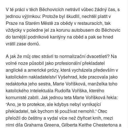
V té práci v těch Běchovicích netrávil vůbec žádný čas, s
jedinou výjimkou: Protože byl škudlil, nechtěl platit v
Praze na Starém Městě za obědy v restauracích, tak
vždycky v poledne jel za korunu autobusem do Běchovic
do tamější podnikové kantýny na oběd a pak se hned
vrátil zase domů.
A jak že můj otec strávil to normalizační dvacetiletí? Na
volné noze působil jako profesionální překladatel
anglické a americké prózy, která vycházela především v
katolickém nakladatelství Vyšehrad, kde pracovala jako
redaktorka jeho sestra, Marie Voříšková, manželka toho
katolického intelektuála Rudolfa Voříška, kterého
komunisté zabili. Jak jednou teta Marie Voříšková řekla:
“Ano, je to protekce, ale kdybys nebyl vynikající
překladatel, tak bychom tě používat nemohli.” Otec
přeložil do češtiny a vydal více než čtyřicet knih, mezi
nimi díla Grahama Greena, Gilberta Keithe Chestertona a