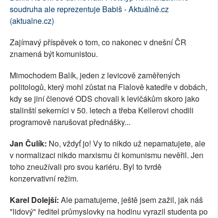
soudruha ale reprezentuje Babiš - Aktuálně.cz
(aktualne.cz)
Zajímavý příspěvek o tom, co nakonec v dnešní ČR
znamená být komunistou.
Mimochodem Balík, jeden z levicově zaměřených
politologů, který mohl zůstat na Fialově katedře v dobách,
kdy se jiní členové ODS chovali k levičákům skoro jako
stalinští sekerníci v 50. letech a třeba Kellerovi chodili
programově narušovat přednášky...
Jan Čulík:
No, vždyť jo! Vy to nikdo už nepamatujete, ale
v normalizaci nikdo marxismu či komunismu nevěřil. Jen
toho zneužívali pro svou kariéru. Byl to tvrdě
konzervativní režim.
Karel Dolejší:
Ale pamatujeme, ještě jsem zažil, jak náš
"lidový" ředitel průmyslovky na hodinu vyrazil studenta po