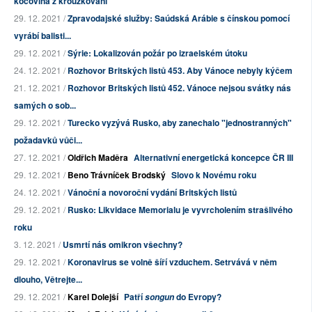
kocovina z kroužkování
29. 12. 2021 /
Zpravodajské služby: Saúdská Arábie s čínskou pomocí
vyrábí balisti...
29. 12. 2021 /
Sýrie: Lokalizován požár po izraelském útoku
24. 12. 2021 /
Rozhovor Britských listů 453. Aby Vánoce nebyly kýčem
21. 12. 2021 /
Rozhovor Britských listů 452. Vánoce nejsou svátky nás
samých o sob...
29. 12. 2021 /
Turecko vyzývá Rusko, aby zanechalo "jednostranných"
požadavků vůči...
27. 12. 2021 /
Oldřich Maděra
Alternativní energetická koncepce ČR III
29. 12. 2021 /
Beno Trávníček Brodský
Slovo k Novému roku
24. 12. 2021 /
Vánoční a novoroční vydání Britských listů
29. 12. 2021 /
Rusko: Likvidace Memorialu je vyvrcholením strašlivého
roku
3. 12. 2021 /
Usmrtí nás omikron všechny?
29. 12. 2021 /
Koronavirus se volně šíří vzduchem. Setrvává v něm
dlouho, Větrejte...
29. 12. 2021 /
Karel Dolejší
Patří
do Evropy?
songun