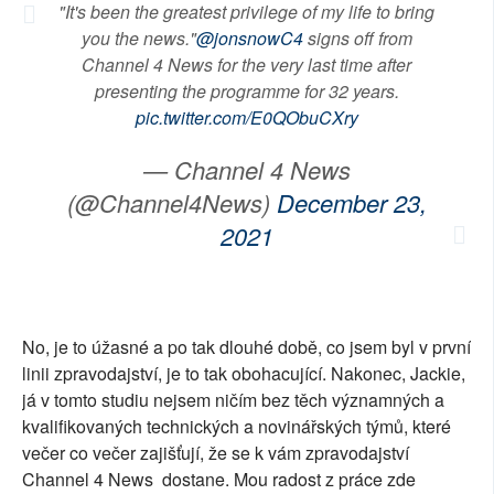
"It's been the greatest privilege of my life to bring
you the news."
@jonsnowC4
signs off from
Channel 4 News for the very last time after
presenting the programme for 32 years.
pic.twitter.com/E0QObuCXry
— Channel 4 News
(@Channel4News)
December 23,
2021
No, je to úžasné a po tak dlouhé době, co jsem byl v první
linii zpravodajství, je to tak obohacující. Nakonec, Jackie,
já v tomto studiu nejsem ničím bez těch významných a
kvalifikovaných technických a novinářských týmů, které
večer co večer zajišťují, že se k vám zpravodajství
Channel 4 News dostane. Mou radost z práce zde