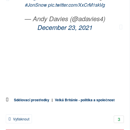
#JonSnow
pic.twitter.com/XxCrM1skVg
— Andy Davies (@adavies4)
December 23, 2021
Sdělovací prostředky
|
Velká Británie - politika a společnost
3
Vytisknout