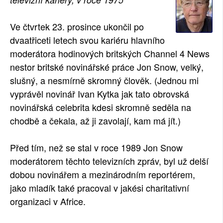
SOCIÁLNÍ SÍTĚ
Ve čtvrtek 23. prosince ukončil po
RUBRIKY
dvaatřiceti letech svou kariéru hlavního
moderátora hodinových britských Channel 4 News
PLNÁ VERZE STRÁNEK
nestor britské novinářské práce Jon Snow, velký,
slušný, a nesmírně skromný člověk. (Jednou mi
vyprávěl novinář Ivan Kytka jak tato obrovská
novinářská celebrita kdesi skromně seděla na
chodbě a čekala, až ji zavolají, kam má jít.)
Před tím, než se stal v roce 1989 Jon Snow
moderátorem těchto televizních zpráv, byl už delší
dobou novinářem a mezinárodním reportérem,
jako mladík také pracoval v jakési charitativní
organizaci v Africe.