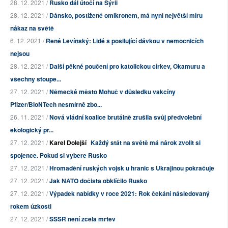
28. 12. 2021 /
Rusko dál útočí na Sýrii
28. 12. 2021 /
Dánsko, postižené omikronem, má nyní největší míru
nákaz na světě
6. 12. 2021 /
René Levínský: Lidé s posilující dávkou v nemocnicích
nejsou
28. 12. 2021 /
Další pěkné poučení pro katolickou církev, Okamuru a
všechny stoupe...
27. 12. 2021 /
Německé město Mohuč v důsledku vakcíny
Pfizer/BioNTech nesmírně zbo...
26. 11. 2021 /
Nová vládní koalice brutálně zrušila svůj předvolební
ekologický pr...
27. 12. 2021 /
Karel Dolejší
Každý stát na světě má nárok zvolit si
spojence. Pokud si vybere Rusko
27. 12. 2021 /
Hromadění ruských vojsk u hranic s Ukrajinou pokračuje
27. 12. 2021 /
Jak NATO dočista obklíčilo Rusko
27. 12. 2021 /
Výpadek nabídky v roce 2021: Rok čekání následovaný
rokem úzkosti
27. 12. 2021 /
SSSR není zcela mrtev