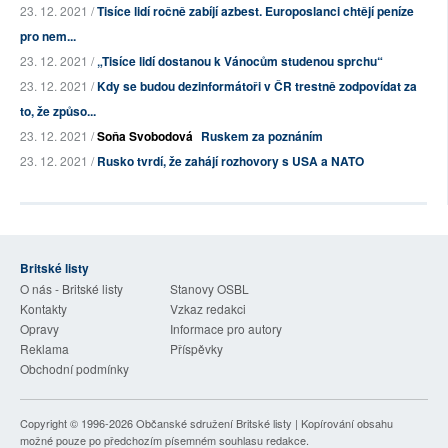
23. 12. 2021 /
Tisíce lidí ročně zabíjí azbest. Europoslanci chtějí peníze
pro nem...
23. 12. 2021 /
„Tisíce lidí dostanou k Vánocům studenou sprchu“
23. 12. 2021 /
Kdy se budou dezinformátoři v ČR trestně zodpovídat za
to, že způso...
23. 12. 2021 /
Soňa Svobodová
Ruskem za poznáním
23. 12. 2021 /
Rusko tvrdí, že zahájí rozhovory s USA a NATO
Britské listy
O nás - Britské listy
Stanovy OSBL
Kontakty
Vzkaz redakci
Opravy
Informace pro autory
Reklama
Příspěvky
Obchodní podmínky
Copyright © 1996-2026
Občanské sdružení Britské listy
| Kopírování obsahu
možné pouze po předchozím písemném souhlasu redakce.