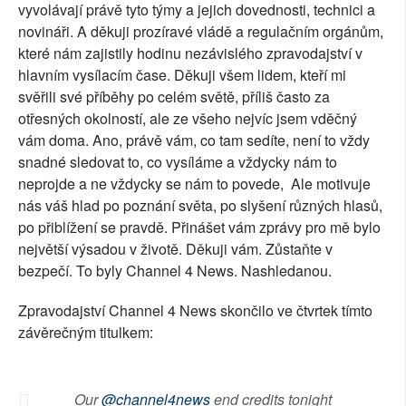
vyvolávají právě tyto týmy a jejich dovednosti, technici a
novináři. A děkuji prozíravé vládě a regulačním orgánům,
které nám zajistily hodinu nezávislého zpravodajství v
hlavním vysílacím čase. Děkuji všem lidem, kteří mi
svěřili své příběhy po celém světě, příliš často za
otřesných okolností, ale ze všeho nejvíc jsem vděčný
vám doma. Ano, právě vám, co tam sedíte, není to vždy
snadné sledovat to, co vysíláme a vždycky nám to
neprojde a ne vždycky se nám to povede, Ale motivuje
nás váš hlad po poznání světa, po slyšení různých hlasů,
po přiblížení se pravdě. Přinášet vám zprávy pro mě bylo
největší výsadou v životě. Děkuji vám. Zůstaňte v
bezpečí. To byly Channel 4 News. Nashledanou.
Zpravodajství Channel 4 News skončilo ve čtvrtek tímto
závěrečným titulkem:
Our
@channel4news
end credits tonight