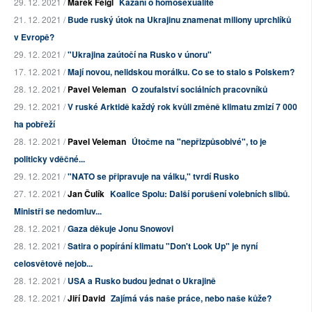
29. 12. 2021 /
Marek Feigl
Kázání o homosexualitě
21. 12. 2021 /
Bude ruský útok na Ukrajinu znamenat miliony uprchlíků
v Evropě?
29. 12. 2021 /
"Ukrajina zaútočí na Rusko v únoru"
17. 12. 2021 /
Mají novou, nelidskou morálku. Co se to stalo s Polskem?
28. 12. 2021 /
Pavel Veleman
O zoufalství sociálních pracovníků
29. 12. 2021 /
V ruské Arktidě každý rok kvůli změně klimatu zmizí 7 000
ha pobřeží
28. 12. 2021 /
Pavel Veleman
Útočme na "nepřizpůsobivé", to je
politicky vděčné...
29. 12. 2021 /
"NATO se připravuje na válku," tvrdí Rusko
27. 12. 2021 /
Jan Čulík
Koalice Spolu: Další porušení volebních slibů.
Ministři se nedomluv...
28. 12. 2021 /
Gaza děkuje Jonu Snowovi
28. 12. 2021 /
Satira o popírání klimatu "Don't Look Up" je nyní
celosvětově nejob...
28. 12. 2021 /
USA a Rusko budou jednat o Ukrajině
28. 12. 2021 /
Jiří David
Zajímá vás naše práce, nebo naše kůže?