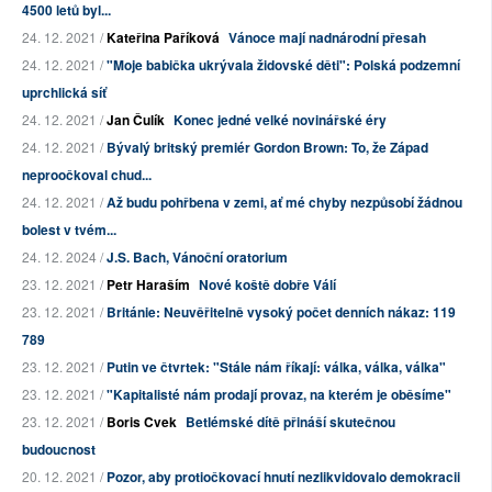
4500 letů byl...
24. 12. 2021 /
Kateřina Paříková
Vánoce mají nadnárodní přesah
24. 12. 2021 /
"Moje babička ukrývala židovské děti": Polská podzemní
uprchlická síť
24. 12. 2021 /
Jan Čulík
Konec jedné velké novinářské éry
24. 12. 2021 /
Bývalý britský premiér Gordon Brown: To, že Západ
neproočkoval chud...
24. 12. 2021 /
Až budu pohřbena v zemi, ať mé chyby nezpůsobí žádnou
bolest v tvém...
24. 12. 2024 /
J.S. Bach, Vánoční oratorium
23. 12. 2021 /
Petr Haraším
Nové koště dobře Válí
23. 12. 2021 /
Británie: Neuvěřitelně vysoký počet denních nákaz: 119
789
23. 12. 2021 /
Putin ve čtvrtek: "Stále nám říkají: válka, válka, válka"
23. 12. 2021 /
"Kapitalisté nám prodají provaz, na kterém je oběsíme"
23. 12. 2021 /
Boris Cvek
Betlémské dítě přináší skutečnou
budoucnost
20. 12. 2021 /
Pozor, aby protiočkovací hnutí nezlikvidovalo demokracii