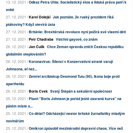
13. 12. 2021 /
Odkaz Petra Uhla: Socialistický étos a lidská práva patří k
sobě
27. 12. 2021 /
Karel Dolejší
Jak poznáte, že ruský prezident říká
ptákoviny? Když otevírá ústa
27. 12. 2021 /
Británie: Brexitérská revoluce nyní požírá své vlastní děti
27. 12. 2021 /
Petr Chadraba
Všichni gayové, co znám
26. 12. 2021 /
Jan Čulík
Chce Zeman opravdu zničit Českou republiku
globálním oteplováním?
26. 12. 2021 /
Koronavirus: Šílenci v Konzervativní straně varují
Johnsona, ať nez...
26. 12. 2021 /
Zemřel arcibiskup Desmond Tutu (90), ikona boje proti
apartheidu
26. 12. 2021 /
Boris Cvek
Svatý Štěpán a sekulární společnost
25. 12. 2021 /
Píseň "Boris Johnson je pořád ještě zasraná kurva" na
pátém místě o...
25. 12. 2021 /
Co dělat? Odcházející nestor britské žurnalistiky mladým
novinářům
25. 12. 2021 /
Omikron způsobil mezinárodní dopravní chaos. Více než