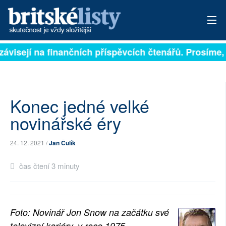
závisejí na finančních příspěvcích čtenářů. Prosíme, p
PŘIHLÁSIT
AKTUÁLNÍ VYDÁNÍ
ARCHIV
Konec jedné velké
novinářské éry
ROZHOVORY
24. 12. 2021 /
Jan Čulík
TÉMATA
čas čtení 3 minuty
NEJČTENĚJŠÍ ZA 7 DNÍ
AUTOŘI
Foto: Novinář Jon Snow na začátku své
PŘÍSPĚVKY NA PROVOZ
televizní kariéry, v roce 1975