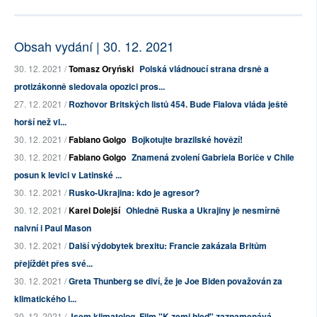
Obsah vydání | 30. 12. 2021
30. 12. 2021 /
Tomasz Oryński
Polská vládnoucí strana drsně a
protizákonně sledovala opozici pros...
27. 12. 2021 /
Rozhovor Britských listů 454. Bude Fialova vláda ještě
horší než vl...
30. 12. 2021 /
Fabiano Golgo
Bojkotujte brazilské hovězí!
30. 12. 2021 /
Fabiano Golgo
Znamená zvolení Gabriela Boriče v Chile
posun k levici v Latinské ...
30. 12. 2021 /
Rusko-Ukrajina: kdo je agresor?
30. 12. 2021 /
Karel Dolejší
Ohledně Ruska a Ukrajiny je nesmírně
naivní i Paul Mason
30. 12. 2021 /
Další výdobytek brexitu: Francie zakázala Britům
přejíždět přes své...
30. 12. 2021 /
Greta Thunberg se diví, že je Joe Biden považován za
klimatického l...
30. 12. 2021 /
Jsem klimatolog. Film "K zemi hleď" zaznamenává