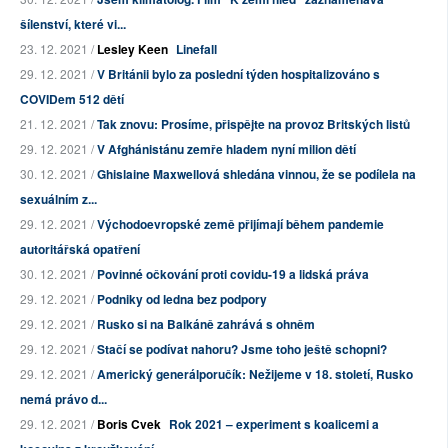
šílenství, které vi...
23. 12. 2021 /
Lesley Keen
Linefall
29. 12. 2021 /
V Británii bylo za poslední týden hospitalizováno s
COVIDem 512 dětí
21. 12. 2021 /
Tak znovu: Prosíme, přispějte na provoz Britských listů
29. 12. 2021 /
V Afghánistánu zemře hladem nyní milion dětí
30. 12. 2021 /
Ghislaine Maxwellová shledána vinnou, že se podílela na
sexuálním z...
29. 12. 2021 /
Východoevropské země přijímají během pandemie
autoritářská opatření
30. 12. 2021 /
Povinné očkování proti covidu-19 a lidská práva
29. 12. 2021 /
Podniky od ledna bez podpory
29. 12. 2021 /
Rusko si na Balkáně zahrává s ohněm
29. 12. 2021 /
Stačí se podívat nahoru? Jsme toho ještě schopni?
29. 12. 2021 /
Americký generálporučík: Nežijeme v 18. století, Rusko
nemá právo d...
29. 12. 2021 /
Boris Cvek
Rok 2021 – experiment s koalicemi a