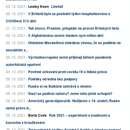
23. 12. 2021 /
Lesley Keen
Linefall
29. 12. 2021 /
V Británii bylo za poslední týden hospitalizováno s
COVIDem 512 dětí
21. 12. 2021 /
Tak znovu: Prosíme, přispějte na provoz Britských listů
29. 12. 2021 /
V Afghánistánu zemře hladem nyní milion dětí
30. 12. 2021 /
Ghislaine Maxwellová shledána vinnou, že se podílela na
sexuálním z...
29. 12. 2021 /
Východoevropské země přijímají během pandemie
autoritářská opatření
30. 12. 2021 /
Povinné očkování proti covidu-19 a lidská práva
29. 12. 2021 /
Podniky od ledna bez podpory
29. 12. 2021 /
Rusko si na Balkáně zahrává s ohněm
29. 12. 2021 /
Stačí se podívat nahoru? Jsme toho ještě schopni?
29. 12. 2021 /
Americký generálporučík: Nežijeme v 18. století, Rusko
nemá právo d...
29. 12. 2021 /
Boris Cvek
Rok 2021 – experiment s koalicemi a
kocovina z kroužkování
29. 12. 2021 /
Zpravodajské služby: Saúdská Arábie s čínskou pomocí