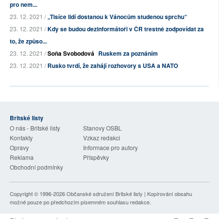
pro nem...
23. 12. 2021 /
„Tisíce lidí dostanou k Vánocům studenou sprchu“
23. 12. 2021 /
Kdy se budou dezinformátoři v ČR trestně zodpovídat za
to, že způso...
23. 12. 2021 /
Soňa Svobodová
Ruskem za poznáním
23. 12. 2021 /
Rusko tvrdí, že zahájí rozhovory s USA a NATO
Britské listy
O nás - Britské listy
Stanovy OSBL
Kontakty
Vzkaz redakci
Opravy
Informace pro autory
Reklama
Příspěvky
Obchodní podmínky
Copyright © 1996-2026
Občanské sdružení Britské listy
| Kopírování obsahu
možné pouze po předchozím písemném souhlasu redakce.