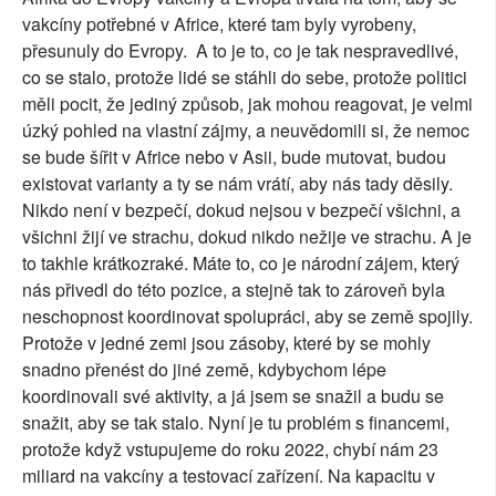
vakcíny potřebné v Africe, které tam byly vyrobeny,
přesunuly do Evropy. A to je to, co je tak nespravedlivé,
co se stalo, protože lidé se stáhli do sebe, protože politici
měli pocit, že jediný způsob, jak mohou reagovat, je velmi
úzký pohled na vlastní zájmy, a neuvědomili si, že nemoc
se bude šířit v Africe nebo v Asii, bude mutovat, budou
existovat varianty a ty se nám vrátí, aby nás tady děsily.
Nikdo není v bezpečí, dokud nejsou v bezpečí všichni, a
všichni žijí ve strachu, dokud nikdo nežije ve strachu. A je
to takhle krátkozraké. Máte to, co je národní zájem, který
nás přivedl do této pozice, a stejně tak to zároveň byla
neschopnost koordinovat spolupráci, aby se země spojily.
Protože v jedné zemi jsou zásoby, které by se mohly
snadno přenést do jiné země, kdybychom lépe
koordinovali své aktivity, a já jsem se snažil a budu se
snažit, aby se tak stalo. Nyní je tu problém s financemi,
protože když vstupujeme do roku 2022, chybí nám 23
miliard na vakcíny a testovací zařízení. Na kapacitu v