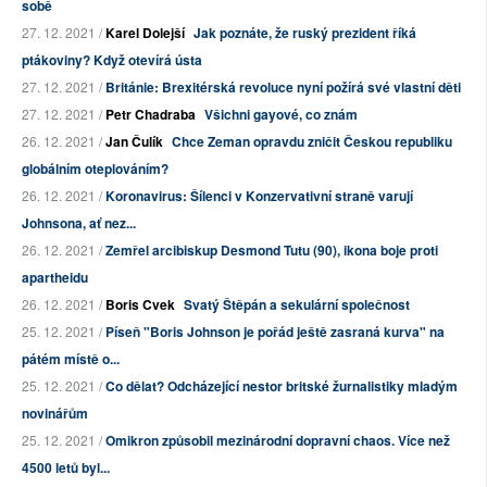
sobě
27. 12. 2021 /
Karel Dolejší
Jak poznáte, že ruský prezident říká
ptákoviny? Když otevírá ústa
27. 12. 2021 /
Británie: Brexitérská revoluce nyní požírá své vlastní děti
27. 12. 2021 /
Petr Chadraba
Všichni gayové, co znám
26. 12. 2021 /
Jan Čulík
Chce Zeman opravdu zničit Českou republiku
globálním oteplováním?
26. 12. 2021 /
Koronavirus: Šílenci v Konzervativní straně varují
Johnsona, ať nez...
26. 12. 2021 /
Zemřel arcibiskup Desmond Tutu (90), ikona boje proti
apartheidu
26. 12. 2021 /
Boris Cvek
Svatý Štěpán a sekulární společnost
25. 12. 2021 /
Píseň "Boris Johnson je pořád ještě zasraná kurva" na
pátém místě o...
25. 12. 2021 /
Co dělat? Odcházející nestor britské žurnalistiky mladým
novinářům
25. 12. 2021 /
Omikron způsobil mezinárodní dopravní chaos. Více než
4500 letů byl...