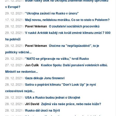
21. 12. 2021 /
Bude ruský útok na Ukrajinu znamenat miliony uprchlíků
v Evropě?
29. 12. 2021 /
"Ukrajina zaútočí na Rusko v únoru"
17. 12. 2021 /
Mají novou, nelidskou morálku. Co se to stalo s Polskem?
28. 12. 2021 /
Pavel Veleman
O zoufalství sociálních pracovníků
29. 12. 2021 /
V ruské Arktidě každý rok kvůli změně klimatu zmizí 7 000
ha pobřeží
28. 12. 2021 /
Pavel Veleman
Útočme na "nepřizpůsobivé", to je
politicky vděčné...
29. 12. 2021 /
"NATO se připravuje na válku," tvrdí Rusko
27. 12. 2021 /
Jan Čulík
Koalice Spolu: Další porušení volebních slibů.
Ministři se nedomluv...
28. 12. 2021 /
Gaza děkuje Jonu Snowovi
28. 12. 2021 /
Satira o popírání klimatu "Don't Look Up" je nyní
celosvětově nejob...
28. 12. 2021 /
USA a Rusko budou jednat o Ukrajině
28. 12. 2021 /
Jiří David
Zajímá vás naše práce, nebo naše kůže?
28. 12. 2021 /
Rusko dál útočí na Sýrii