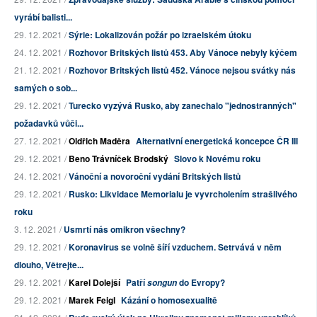
vyrábí balisti...
29. 12. 2021 /
Sýrie: Lokalizován požár po izraelském útoku
24. 12. 2021 /
Rozhovor Britských listů 453. Aby Vánoce nebyly kýčem
21. 12. 2021 /
Rozhovor Britských listů 452. Vánoce nejsou svátky nás
samých o sob...
29. 12. 2021 /
Turecko vyzývá Rusko, aby zanechalo "jednostranných"
požadavků vůči...
27. 12. 2021 /
Oldřich Maděra
Alternativní energetická koncepce ČR III
29. 12. 2021 /
Beno Trávníček Brodský
Slovo k Novému roku
24. 12. 2021 /
Vánoční a novoroční vydání Britských listů
29. 12. 2021 /
Rusko: Likvidace Memorialu je vyvrcholením strašlivého
roku
3. 12. 2021 /
Usmrtí nás omikron všechny?
29. 12. 2021 /
Koronavirus se volně šíří vzduchem. Setrvává v něm
dlouho, Větrejte...
29. 12. 2021 /
Karel Dolejší
Patří
do Evropy?
songun
29. 12. 2021 /
Marek Feigl
Kázání o homosexualitě