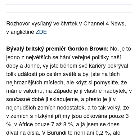
SOCIÁLNÍ SÍTĚ
RUBRIKY
Rozhovor vysílaný ve čtvrtek v Channel 4 News,
v angličtině
ZDE
PLNÁ VERZE STRÁNEK
No, je to
Bývalý britský premiér Gordon Brown:
jedno z největších selhání veřejné politiky naší
doby a Johne, vy jste během své kariéry pokrýval
tolik událostí po celém světě a byl jste na těch
nejhroznějších místech, ale když si pomyslíte, že
máme vakcínu, na Západě je jí vlastně nadbytek, v
současné době ji skladujeme, a přesto je jí v
nejchudších zemích nedostatek, a to tak velký, že
v zemích s nízkými příjmy jsou očkována pouze 3
%, v Africe pouze 7 až 8 %, a já jsem se dnes
díval na čísla. V Burundi to není ani 0,2 %, ale