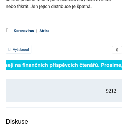
nebo třikrát. Jen jejich distribuce je špatná.
Koronavirus
|
Afrika
0
Vytisknout
visejí na finančních příspěvcích čtenářů. Prosíme, při
9212
Diskuse