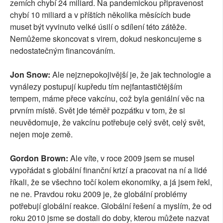
zemích chybí 24 miliard. Na pandemickou připravenost
chybí 10 miliard a v příštích několika měsících bude
muset být vyvinuto velké úsilí o sdílení této zátěže.
Nemůžeme skoncovat s virem, dokud neskoncujeme s
nedostatečným financováním.
Jon Snow:
Ale nejznepokojivější je, že jak technologie a
vynálezy postupují kupředu tím nejfantastičtějším
tempem, máme přece vakcínu, což byla geniální věc na
prvním místě. Svět jde téměř pozpátku v tom, že si
neuvědomuje, že vakcínu potřebuje celý svět, celý svět,
nejen moje země.
Gordon Brown:
Ale víte, v roce 2009 jsem se musel
vypořádat s globální finanční krizí a pracovat na ní a lidé
říkali, že se všechno točí kolem ekonomiky, a já jsem řekl,
ne ne. Pravdou roku 2009 je, že globální problémy
potřebují globální reakce. Globální řešení a myslím, že od
roku 2010 jsme se dostali do doby, kterou můžete nazvat