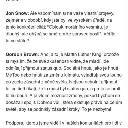
Jon Snow:
Ale vzpomínám si na vaše vlastní projevy,
zejména v období, kdy jste byl ve vysokém úřadě, na
tento konkrétní citát: "Oblouk morálního vesmíru, je
dlouhý, ale ohýbá se směrem ke spravedlnosti". Věříte
tomu stále?
Gordon Brown:
Ano, a to je Martin Luther King, protože
si myslím, že ze své zkušenosti vidíte, že mladí lidé
odmítají přijmout status quo. Sociální hnutí, jako je hnutí
MeToo nebo hnutí za změnu klimatu, vyjadřují svou touhu
po zcela zásadní změně světa. Nejsou ochotni přijmout
to, co lídři říkají, že to musí být status quo, a proto se proti
tomu bouří. A já vidím možnost změny, pokud bychom se
dokázali spojit. Dobrou vůli, která existuje právě na celém
světě, aby se podnikly zásadní kroky. To je nezbytné.
Podpora, kterou jsme viděli v našich komunitách pro lidi v