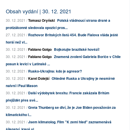
Obsah vydání | 30. 12. 2021
30. 12. 2021 /
Tomasz Oryński
Polská vládnoucí strana drsně a
protizákonně sledovala opozici pros...
27. 12. 2021 /
Rozhovor Britských listů 454. Bude Fialova vláda ještě
horší než vl...
30. 12. 2021 /
Fabiano Golgo
Bojkotujte brazilské hovězí!
30. 12. 2021 /
Fabiano Golgo
Znamená zvolení Gabriela Boriče v Chile
posun k levici v Latinské ...
30. 12. 2021 /
Rusko-Ukrajina: kdo je agresor?
30. 12. 2021 /
Karel Dolejší
Ohledně Ruska a Ukrajiny je nesmírně
naivní i Paul Mason
30. 12. 2021 /
Další výdobytek brexitu: Francie zakázala Britům
přejíždět přes své...
30. 12. 2021 /
Greta Thunberg se diví, že je Joe Biden považován za
klimatického l...
30. 12. 2021 /
Jsem klimatolog. Film "K zemi hleď" zaznamenává
šílenství, které vi...