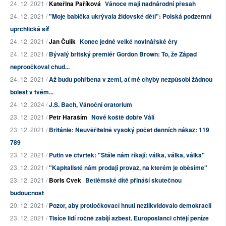
24. 12. 2021 /
Kateřina Paříková
Vánoce mají nadnárodní přesah
24. 12. 2021 /
"Moje babička ukrývala židovské děti": Polská podzemní
uprchlická síť
24. 12. 2021 /
Jan Čulík
Konec jedné velké novinářské éry
24. 12. 2021 /
Bývalý britský premiér Gordon Brown: To, že Západ
neproočkoval chud...
24. 12. 2021 /
Až budu pohřbena v zemi, ať mé chyby nezpůsobí žádnou
bolest v tvém...
24. 12. 2024 /
J.S. Bach, Vánoční oratorium
23. 12. 2021 /
Petr Haraším
Nové koště dobře Válí
23. 12. 2021 /
Británie: Neuvěřitelně vysoký počet denních nákaz: 119
789
23. 12. 2021 /
Putin ve čtvrtek: "Stále nám říkají: válka, válka, válka"
23. 12. 2021 /
"Kapitalisté nám prodají provaz, na kterém je oběsíme"
23. 12. 2021 /
Boris Cvek
Betlémské dítě přináší skutečnou
budoucnost
20. 12. 2021 /
Pozor, aby protiočkovací hnutí nezlikvidovalo demokracii
23. 12. 2021 /
Tisíce lidí ročně zabíjí azbest. Europoslanci chtějí peníze