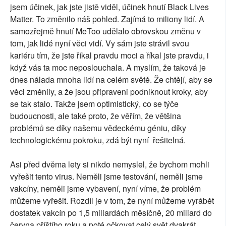
jsem účinek, jak jste jistě viděl, účinek hnutí Black Lives
Matter. To změnilo náš pohled. Zajímá to miliony lidí. A
samozřejmě hnutí MeToo udělalo obrovskou změnu v
tom, jak lidé nyní věci vidí. Vy sám jste strávil svou
kariéru tím, že jste říkal pravdu moci a říkal jste pravdu, i
když vás ta moc neposlouchala. A myslím, že taková je
dnes nálada mnoha lidí na celém světě. Že chtějí, aby se
věci změnily, a že jsou připraveni podniknout kroky, aby
se tak stalo. Takže jsem optimistický, co se týče
budoucnosti, ale také proto, že věřím, že většina
problémů se díky našemu vědeckému géniu, díky
technologickému pokroku, zdá být nyní řešitelná.
Asi před dvěma lety si nikdo nemyslel, že bychom mohli
vyřešit tento virus. Neměli jsme testování, neměli jsme
vakcíny, neměli jsme vybavení, nyní víme, že problém
můžeme vyřešit. Rozdíl je v tom, že nyní můžeme vyrábět
dostatek vakcín po 1,5 miliardách měsíčně, 20 miliard do
června příštího roku a poté očkovat celý svět dvakrát