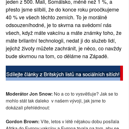
jeden z 500. Mali, Somálsko, méně než 1 %, a
přesto jsme slíbili, že do konce roku proočkujeme
40 % ve všech těchto zemích. To je morálně
odsouzeníhodné, je to skvrna na svědomí nás
všech, když máte vakcínu a máte známky toho, že
máte brilantní technologii, nedat ji do služeb lidí,
jejichž životy můžete zachránit, je něco, co navždy
bude skvrnou na tom, co děláme na Západě.
Moderátor Jon Snow:
No a co to vysvětluje? Jak se to
mohlo stát tak daleko v našem vývoji, jak jsme to
dokázali přehlédnout:
Gordon Brown:
Víte, letos v létě nějakou dobu posílala
Afrika do Evropy vakcíny a Evropa trvala na tom, aby se