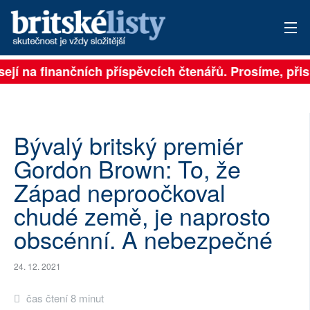
ejí na finančních příspěvcích čtenářů. Prosíme, přisp
PŘIHLÁSIT
AKTUÁLNÍ VYDÁNÍ
ARCHIV
Bývalý britský premiér
Gordon Brown: To, že
ROZHOVORY
Západ neproočkoval
TÉMATA
chudé země, je naprosto
obscénní. A nebezpečné
NEJČTENĚJŠÍ ZA 7 DNÍ
AUTOŘI
24. 12. 2021
PŘÍSPĚVKY NA PROVOZ
čas čtení 8 minut