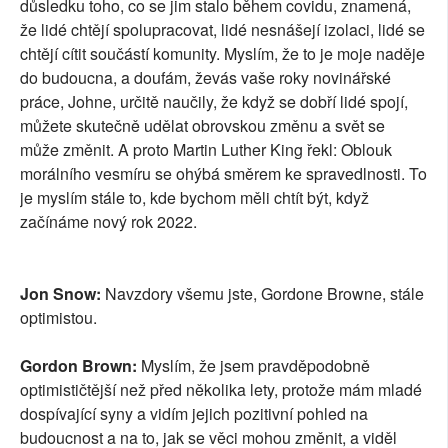
důsledku toho, co se jim stalo během covidu, znamená,
že lidé chtějí spolupracovat, lidé nesnášejí izolaci, lidé se
chtějí cítit součástí komunity. Myslím, že to je moje naděje
do budoucna, a doufám, ževás vaše roky novinářské
práce, Johne, určitě naučily, že když se dobří lidé spojí,
můžete skutečně udělat obrovskou změnu a svět se
může změnit. A proto Martin Luther King řekl: Oblouk
morálního vesmíru se ohýbá směrem ke spravedlnosti. To
je myslím stále to, kde bychom měli chtít být, když
začínáme nový rok 2022.
Jon Snow:
Navzdory všemu jste, Gordone Browne, stále
optimistou.
Gordon Brown:
Myslím, že jsem pravděpodobně
optimističtější než před několika lety, protože mám mladé
dospívající syny a vidím jejich pozitivní pohled na
budoucnost a na to, jak se věci mohou změnit, a viděl