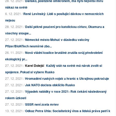
28. 12. 2021 /
Dánsko, postižené omikronem, má nyní největší míru
nákaz na světě
6. 12. 2021 /
René Levínský: Lidé s posilující dávkou v nemocnicích
nejsou
28. 12. 2021 /
Další pěkné poučení pro katolickou církev, Okamuru a
všechny stoupe...
27. 12. 2021 /
Německé město Mohuč v důsledku vakcíny
Pfizer/BioNTech nesmírně zbo...
26. 11. 2021 /
Nová vládní koalice brutálně zrušila svůj předvolební
ekologický pr...
27. 12. 2021 /
Karel Dolejší
Každý stát na světě má nárok zvolit si
spojence. Pokud si vybere Rusko
27. 12. 2021 /
Hromadění ruských vojsk u hranic s Ukrajinou pokračuje
27. 12. 2021 /
Jak NATO dočista obklíčilo Rusko
27. 12. 2021 /
Výpadek nabídky v roce 2021: Rok čekání následovaný
rokem úzkosti
27. 12. 2021 /
SSSR není zcela mrtev
13. 12. 2021 /
Odkaz Petra Uhla: Socialistický étos a lidská práva patří k