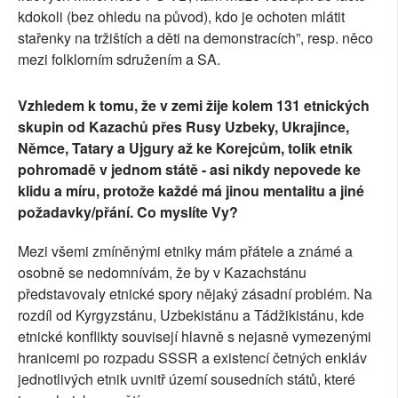
kdokoli (bez ohledu na původ), kdo je ochoten mlátit
stařenky na tržištích a děti na demonstracích”, resp. něco
mezi folklorním sdružením a SA.
Vzhledem k tomu, že v zemi žije kolem 131 etnických
skupin od Kazachů přes Rusy Uzbeky, Ukrajince,
Němce, Tatary a Ujgury až ke Korejcům, tolik etnik
pohromadě v jednom státě - asi nikdy nepovede ke
klidu a míru, protože každé má jinou mentalitu a jiné
požadavky/přání. Co myslíte Vy?
Mezi všemi zmíněnými etniky mám přátele a známé a
osobně se nedomnívám, že by v Kazachstánu
představovaly etnické spory nějaký zásadní problém. Na
rozdíl od Kyrgyzstánu, Uzbekistánu a Tádžikistánu, kde
etnické konflikty souvisejí hlavně s nejasně vymezenými
hranicemi po rozpadu SSSR a existencí četných enkláv
jednotlivých etnik uvnitř území sousedních států, které