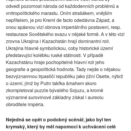
odvedl pozornost národa od každodenních problémů a
vnitropolitického marastu. Oním strašákem, vnějším
nepřítelem, je pro Kreml de facto odedávna Západ, a
onou spásnou vizí obnova imperiálního postavení, resp.
restaurace Sovětského svazu v nějaké formě. A v této vizi
zrovna Ukrajina i Kazachstán hrají dominantní roli.
Ukrajina hlavně symbolickou, coby historické území
představující kolébku ruské státnosti. V případě
Kazachstánu hraje pochopitelně hlavní roli jeho
geografie a geopolitická hodnota. Tady nejde o nějakou
bezvýznamnou trpasličí republiku jako jižní Osetie, nýbrž
o území, jímž by Putin takřka šmahem skoro
zkompletoval puzzle bývalého Sojuzu, a kromě
významné surovinové základny získal i aureolu
obroditele impéria.
Nejedná se opět o podobný scénář, jako byl ten
krymský, který by měl napomoci k uchvácení celé