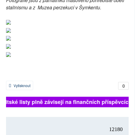
Fotografie jsou z památníku masového pohřebiště obětí
stalinismu a z Muzea perzekucí v Šymkentu.
0
Vytisknout
Britské listy plně závisejí na finančních příspěvcíc
12180