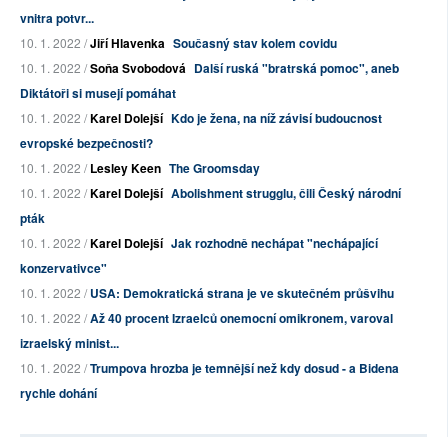
vnitra potvr...
10. 1. 2022 /
Jiří Hlavenka
Současný stav kolem covidu
10. 1. 2022 /
Soňa Svobodová
Další ruská "bratrská pomoc", aneb
Diktátoři si musejí pomáhat
10. 1. 2022 /
Karel Dolejší
Kdo je žena, na níž závisí budoucnost
evropské bezpečnosti?
10. 1. 2022 /
Lesley Keen
The Groomsday
10. 1. 2022 /
Karel Dolejší
Abolishment strugglu, čili Český národní
pták
10. 1. 2022 /
Karel Dolejší
Jak rozhodně nechápat "nechápající
konzervativce"
10. 1. 2022 /
USA: Demokratická strana je ve skutečném průšvihu
10. 1. 2022 /
Až 40 procent Izraelců onemocní omikronem, varoval
izraelský minist...
10. 1. 2022 /
Trumpova hrozba je temnější než kdy dosud - a Bidena
rychle dohání