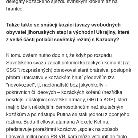
delegáty kozáckého sjezdu sviňským krokem až na
hranice.
Takže takto se snášejí kozáci (svazy svobodných
obyvatel jihoruských stepí a východní Ukrajiny, které
z velké části potlačil sovětský režim) s Kazachy?
K tomu ovšem nutno doplnit, že když po rozpadu
Sovětského svazu začali potomci kozáckých komunit (za
SSSR rozprášených) obnovovat stará bratrstva, postupně
přebrali iniciativu v kozáckém hnutí především tzv.
"novokozáci", tj. nacionalisté bez jakýchkoliv –
pokrevních či ideových – kozáckých kořenů (nezřídka
někdejší důstojníci sovětské armády, GRU a KGB), kteří
mají blíže k někdejším černosotěncům než skutečným
kozákům a po nástupu Putina se stali jednou z opor jeho
režimu. Budu-li citovat atamana Alexeje Kelina,
představuje prorežimní kozáctvo „spolek na způsob
lidových milicí nebo PS VB, kam může vstoupit de facto