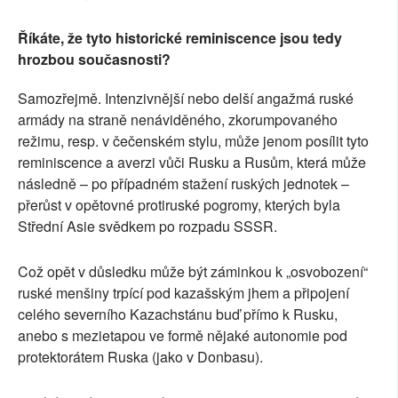
Říkáte, že tyto historické reminiscence jsou tedy
hrozbou současnosti?
Samozřejmě. Intenzivnější nebo delší angažmá ruské
armády na straně nenáviděného, zkorumpovaného
režimu, resp. v čečenském stylu, může jenom posílit tyto
reminiscence a averzi vůči Rusku a Rusům, která může
následně – po případném stažení ruských jednotek –
přerůst v opětovné protiruské pogromy, kterých byla
Střední Asie svědkem po rozpadu SSSR.
Což opět v důsledku může být záminkou k „osvobození“
ruské menšiny trpící pod kazašským jhem a připojení
celého severního Kazachstánu buď přímo k Rusku,
anebo s mezietapou ve formě nějaké autonomie pod
protektorátem Ruska (jako v Donbasu).