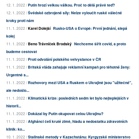
12. 1. 2022 /
Putin hrozí velkou válkou. Proč to dělá právě teď?
12. 1. 2022 /
Švédské ozbrojené síly: Nelze vyloučit ruské válečné
kroky proti nám
11. 1. 2022 /
Karel Dolejší
Rusko-USA o Evropě: První jednání, slepá
kolej
11. 1. 2022 /
Beno Trávníček Brodský
Nechceme šířit covid, a proto
budeme cestovat
11. 1. 2022 /
Proti odvolání polského velvyslance v ČR
11. 1. 2022 /
Britská vláda zahajuje reklamní kampaň pro těhotné ženy:
Urgentně s...
11. 1. 2022 /
Rozhovory mezi USA a Ruskem o Ukrajině jsou "užitečné",
ale nedošlo...
11. 1. 2022 /
Klimatická krize: posledních sedm let bylo nejteplejších v
historii...
11. 1. 2022 /
Dokázal by Putin okupovat celou Ukrajinu?
11. 1. 2022 /
Afghánci čelí kruté zimě, hladu a nedostatku zdravotních
klinik: ko...
10. 1. 2022 /
Stalinské metody v Kazachstánu: Kyrgyzské ministerstvo