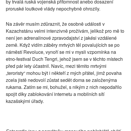
by trvalá ruská vojenská přítomnost anebo dosazení
proruské loutkové vlády nepochybně ohrozily.
Na závěr musím zdůraznit, že osobně události v
Kazachstánu velmi intenzivně prožívám, jelikož pro mě to
není jen adrenalinové zpravodajství z jakési vzdálené
země. Když vidím záběry mrtvých těl povalujících se po
náměstí Revoluce, vynoří se mi v mysli vzpomínka na
etno-festival Duch Tengri, jehož jsem se v těchto místech
před pár lety účastnil. Navíc, mezi těmito mrtvými
„teroristy“ mohou být i někteří z mých přátel, jimž povaha
zcela jistě nedovolí zůstat sedět doma se založenýma
rukama. Zatím se mi, bohužel, s nikým z nich nepodařilo
spojit díky zablokování internetu a mobilních sítí
kazašskými úřady.