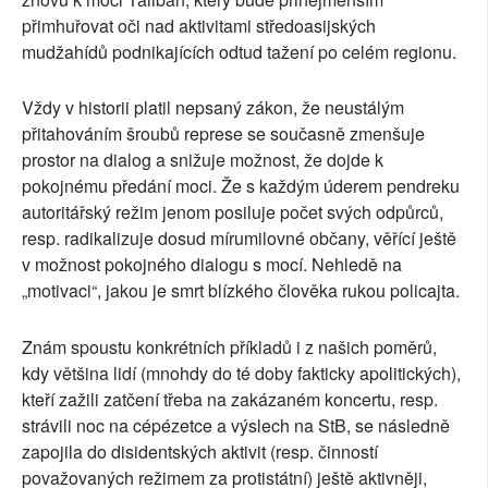
přimhuřovat oči nad aktivitami středoasijských
mudžahídů podnikajících odtud tažení po celém regionu.
Vždy v historii platil nepsaný zákon, že neustálým
přitahováním šroubů represe se současně zmenšuje
prostor na dialog a snižuje možnost, že dojde k
pokojnému předání moci. Že s každým úderem pendreku
autoritářský režim jenom posiluje počet svých odpůrců,
resp. radikalizuje dosud mírumilovné občany, věřící ještě
v možnost pokojného dialogu s mocí. Nehledě na
„motivaci“, jakou je smrt blízkého člověka rukou policajta.
Znám spoustu konkrétních příkladů i z našich poměrů,
kdy většina lidí (mnohdy do té doby fakticky apolitických),
kteří zažili zatčení třeba na zakázaném koncertu, resp.
strávili noc na cépézetce a výslech na StB, se následně
zapojila do disidentských aktivit (resp. činností
považovaných režimem za protistátní) ještě aktivněji,