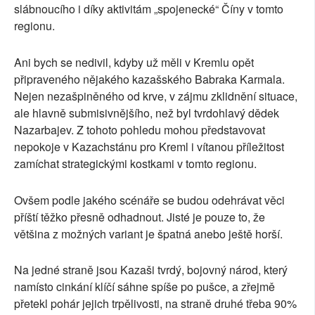
slábnoucího i díky aktivitám „spojenecké“ Číny v tomto
regionu.
Ani bych se nedivil, kdyby už měli v Kremlu opět
připraveného nějakého kazašského Babraka Karmala.
Nejen nezašpiněného od krve, v zájmu zklidnění situace,
ale hlavně submisivnějšího, než byl tvrdohlavý dědek
Nazarbajev. Z tohoto pohledu mohou představovat
nepokoje v Kazachstánu pro Kreml i vítanou příležitost
zamíchat strategickými kostkami v tomto regionu.
Ovšem podle jakého scénáře se budou odehrávat věci
příští těžko přesně odhadnout. Jisté je pouze to, že
většina z možných variant je špatná anebo ještě horší.
Na jedné straně jsou Kazaši tvrdý, bojovný národ, který
namísto cinkání klíčí sáhne spíše po pušce, a zřejmě
přetekl pohár jejich trpělivosti, na straně druhé třeba 90%