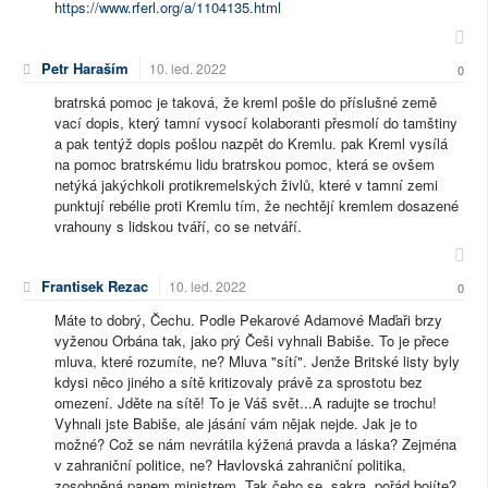
https://www.rferl.org/a/1104135.html
Petr Haraším
10. led. 2022
0
bratrská pomoc je taková, že kreml pošle do příslušné země
vací dopis, který tamní vysocí kolaboranti přesmolí do tamštiny
a pak tentýž dopis pošlou nazpět do Kremlu. pak Kreml vysílá
na pomoc bratrskému lidu bratrskou pomoc, která se ovšem
netýká jakýchkoli protikremelských živlů, které v tamní zemi
punktují rebélie proti Kremlu tím, že nechtějí kremlem dosazené
vrahouny s lidskou tváří, co se netváří.
Frantisek Rezac
10. led. 2022
0
Máte to dobrý, Čechu. Podle Pekarové Adamové Maďaři brzy
vyženou Orbána tak, jako prý Češi vyhnali Babiše. To je přece
mluva, které rozumíte, ne? Mluva "sítí". Jenže Britské listy byly
kdysi něco jiného a sítě kritizovaly právě za sprostotu bez
omezení. Jděte na sítě! To je Váš svět...A radujte se trochu!
Vyhnali jste Babiše, ale jásání vám nějak nejde. Jak je to
možné? Což se nám nevrátila kýžená pravda a láska? Zejména
v zahraniční politice, ne? Havlovská zahraniční politika,
zosobněná panem ministrem. Tak čeho se, sakra, pořád bojíte?