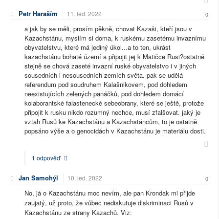
Petr Haraším
11. led. 2022
0
a jak by se měli, prosím pěkně, chovat Kazaši, kteří jsou v
Kazachstánu, myslím si doma, k ruskému zasetému invaznímu
obyvatelstvu, které má jediný úkol...a to ten, ukrást
kazachstánu bohaté území a připojit jej k Matičce Rusi?ostatně
stejně se chová zaseté invazní ruské obyvatelstvo i v jiných
sousedních i nesousedních zemích světa. pak se udělá
referendum pod soudruhem Kalašnikovem, pod dohledem
neexistujících zelených panáčků, pod dohledem domácí
kolaborantské falastenecké sebeobrany, které se ještě, protože
připojit k rusku nikdo rozumný nechce, musí zfalšovat. jaký je
vztah Rusů ke Kazachstánu a Kazachstáncům, to je ostatně
popsáno výše a o genocidách v Kazachstánu je materiálu dosti.
1 odpověď
Jan Samohýl
10. led. 2022
0
No, já o Kazachstánu moc nevím, ale pan Krondak mi přijde
zaujatý, už proto, že vůbec nediskutuje diskriminaci Rusů v
Kazachstánu ze strany Kazachů. Viz: