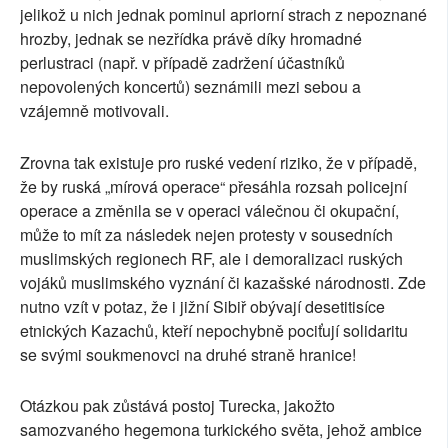
jelikož u nich jednak pominul apriorní strach z nepoznané
hrozby, jednak se nezřídka právě díky hromadné
perlustraci (např. v případě zadržení účastníků
nepovolených koncertů) seznámili mezi sebou a
vzájemně motivovali.
Zrovna tak existuje pro ruské vedení riziko, že v případě,
že by ruská „mírová operace“ přesáhla rozsah policejní
operace a změnila se v operaci válečnou či okupační,
může to mít za následek nejen protesty v sousedních
muslimských regionech RF, ale i demoralizaci ruských
vojáků muslimského vyznání či kazašské národnosti. Zde
nutno vzít v potaz, že i jižní Sibiř obývají desetitisíce
etnických Kazachů, kteří nepochybně pociťují solidaritu
se svými soukmenovci na druhé straně hranice!
Otázkou pak zůstává postoj Turecka, jakožto
samozvaného hegemona turkického světa, jehož ambice