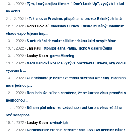
13. 1. 2022 /
Tým, který stojí za filmem " Don’t Look Up", vyzývá k akci
na ochra...
21. 12. 2021 /
Tak znovu: Prosíme, přispějte na provoz Britských listů
12. 1. 2022 /
Karel Dolejší
Vladislav Surkov: Rusko musí být totalitním,
chaos exportujícím imp...
13. 1. 2022 /
S nefunkční demokracií klimatickou krizi nevyřešíme
13. 1. 2022 /
Jan Paul
Monitor Jana Paula: Ticho v galerii Čejka
13. 1. 2022 /
Lesley Keen
gentleMorning
13. 1. 2022 /
Nadstranická koalice vyzývá prezidenta Bidena, aby odolal
výzvám k ...
13. 1. 2022 /
Guantánamo je nesmazatelnou skvrnou Ameriky. Biden ho
musí jednou p...
12. 1. 2022 /
Není bohužel vůbec zaručeno, že se koronavirus promění v
neškodnou ...
11. 1. 2022 /
Během pěti minut ve vzduchu ztrácí koronavirus většinu
své schopnos...
10. 1. 2022 /
Lesley Keen
swingHigh
12. 1. 2022 /
Koronavirus: Francie zaznamenala 368 149 denních nákaz