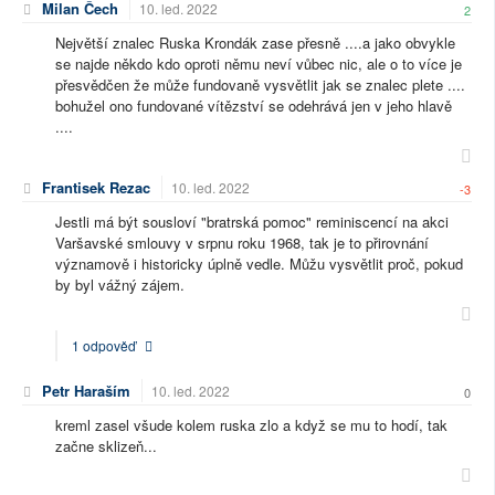
Milan Čech
10. led. 2022
2
Největší znalec Ruska Krondák zase přesně ....a jako obvykle
se najde někdo kdo oproti němu neví vůbec nic, ale o to více je
přesvědčen že může fundovaně vysvětlit jak se znalec plete ....
bohužel ono fundované vítězství se odehrává jen v jeho hlavě
....
Frantisek Rezac
10. led. 2022
-3
Jestli má být sousloví "bratrská pomoc" reminiscencí na akci
Varšavské smlouvy v srpnu roku 1968, tak je to přirovnání
významově i historicky úplně vedle. Můžu vysvětlit proč, pokud
by byl vážný zájem.
1 odpověď
Petr Haraším
10. led. 2022
0
kreml zasel všude kolem ruska zlo a když se mu to hodí, tak
začne sklizeň...