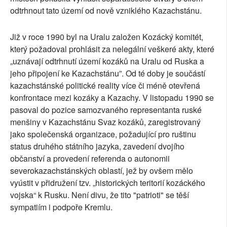
odtrhnout tato území od nově vzniklého Kazachstánu.
Již v roce 1990 byl na Uralu založen Kozácký komitét,
který požadoval prohlásit za nelegální veškeré akty, které
„uznávají odtrhnutí území kozáků na Uralu od Ruska a
jeho připojení ke Kazachstánu”. Od té doby je součástí
kazachstánské politické reality více či méně otevřená
konfrontace mezi kozáky a Kazachy. V listopadu 1990 se
pasoval do pozice samozvaného representanta ruské
menšiny v Kazachstánu Svaz kozáků, zaregistrovaný
jako společenská organizace, požadující pro ruštinu
status druhého státního jazyka, zavedení dvojího
občanství a provedení referenda o autonomii
severokazachstánských oblastí, jež by ovšem mělo
vyústit v přidružení tzv. „historických teritorií kozáckého
vojska“ k Rusku. Není divu, že tito "patrioti" se těší
sympatiím i podpoře Kremlu.