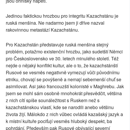
jsou ohnisky napětí.
Jedinou faktickou hrozbou pro integritu Kazachstánu je
ruská menšina. Ne nadarmo jsem ji dříve nazval
rakovinnou metastází Kazachstánu.
Pro Kazachstán představuje ruská menšina stejný
problém, potažmo existenční hrozbu, jako sudetští Němci
pro Československo ve 30. letech minulého století. Též
nejde o nějaký konflikt kultur, ale o to, že kazachstánští
Rusové se vesměs negativně vymezují vůči původnímu
etniku, chovají se povýšeně a nemají sebemenší chuť se
asimilovat. Asi jako francouzští kolonisté v Maghrebu. Jak
jsem se mohl sám osobně mnohokrát přesvědčit, většina
z nich cítí spíše sounáležitost s Ruskem než s
kazachstánskou vlastí, kde se narodili anebo většinu
života žijí. Málokdo z nich vůbec ovládá kazašský jazyk a
k místní kultuře pociťují vesměs hluboký despekt, ba
pohrdání. Především pak Rusové obývající severní