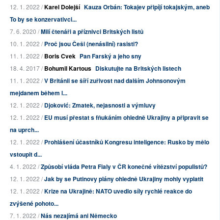
12. 1. 2022 /
Karel Dolejší
Kauza Orbán: Tokajev připíjí tokajským, aneb
To by se konzervativci...
7. 6. 2020 /
Milí čtenáři a příznivci Britských listů
10. 1. 2022 /
Proč jsou Češi (nenásilní) rasisti?
11. 1. 2022 /
Boris Cvek
Pan Farský a jeho sny
18. 4. 2017 /
Bohumil Kartous
Diskutujte na Britských listech
11. 1. 2022 /
V Británii se šíří zuřivost nad dalším Johnsonovým
mejdanem během l...
12. 1. 2022 /
Djoković: Zmatek, nejasnosti a výmluvy
12. 1. 2022 /
EU musí přestat s fňukáním ohledně Ukrajiny a připravit se
na uprch...
12. 1. 2022 /
Prohlášení účastníků Kongresu inteligence: Rusko by mělo
vstoupit d...
4. 1. 2022 /
Způsobí vláda Petra Fialy v ČR konečné vítězství populistů?
12. 1. 2022 /
Jak by se Putinovy plány ohledně Ukrajiny mohly vyplatit
12. 1. 2022 /
Krize na Ukrajině: NATO uvedlo síly rychlé reakce do
zvýšené pohoto...
7. 1. 2022 /
Nás nezajímá ani Německo