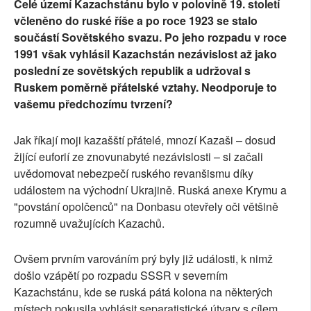
Celé území Kazachstánu bylo v polovině 19. století
včleněno do ruské říše a po roce 1923 se stalo
součástí Sovětského svazu. Po jeho rozpadu v roce
1991 však vyhlásil Kazachstán nezávislost až jako
poslední ze sovětských republik a udržoval s
Ruskem poměrně přátelské vztahy. Neodporuje to
vašemu předchozímu tvrzení?
Jak říkají moji kazašští přátelé, mnozí Kazaši – dosud
žijící euforií ze znovunabyté nezávislosti – si začali
uvědomovat nebezpečí ruského revanšismu díky
událostem na východní Ukrajině. Ruská anexe Krymu a
"povstání opolčenců" na Donbasu otevřely oči většině
rozumně uvažujících Kazachů.
Ovšem prvním varováním prý byly již události, k nimž
došlo vzápětí po rozpadu SSSR v severním
Kazachstánu, kde se ruská pátá kolona na některých
místech pokusila vyhlásit separatistické útvary s cílem