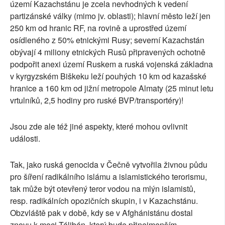
území Kazachstánu je zcela nevhodných k vedení
partizánské války (mimo jv. oblasti); hlavní město leží jen
250 km od hranic RF, na rovině a uprostřed území
osídleného z 50% etnickými Rusy; severní Kazachstán
obývají 4 miliony etnických Rusů připravených ochotně
podpořit anexi území Ruskem a ruská vojenská základna
v kyrgyzském Biškeku leží pouhých 10 km od kazašské
hranice a 160 km od jižní metropole Almaty (25 minut letu
vrtulníků, 2,5 hodiny pro ruské BVP/transportéry)!
Jsou zde ale též jiné aspekty, které mohou ovlivnit
události.
Tak, jako ruská genocida v Čečně vytvořila živnou půdu
pro šíření radikálního islámu a islamistického terorismu,
tak může být otevřený teror vodou na mlýn islamistů,
resp. radikálních opozičních skupin, i v Kazachstánu.
Obzvláště pak v době, kdy se v Afghánistánu dostal
znovu k moci Tálibán, který bude přinejmenším