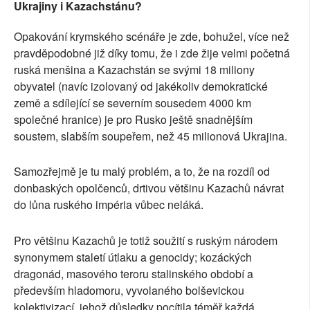
Ukrajiny i Kazachstánu?
Opakování krymského scénáře je zde, bohužel, více než
pravděpodobné již díky tomu, že i zde žije velmi početná
ruská menšina a Kazachstán se svými 18 miliony
obyvatel (navíc izolovaný od jakékoliv demokratické
země a sdílející se severním sousedem 4000 km
společné hranice) je pro Rusko ještě snadnějším
soustem, slabším soupeřem, než 45 milionová Ukrajina.
Samozřejmě je tu malý problém, a to, že na rozdíl od
donbaských opolčenců, drtivou většinu Kazachů návrat
do lůna ruského impéria vůbec neláká.
Pro většinu Kazachů je totiž soužití s ruským národem
synonymem staletí útlaku a genocidy; kozáckých
dragonád, masového teroru stalinského období a
především hladomoru, vyvolaného bolševickou
kolektivizací, jehož důsledky pocítila téměř každá