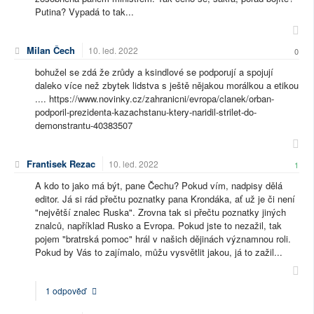
Putina? Vypadá to tak...
Milan Čech
10. led. 2022
0
bohužel se zdá že zrůdy a ksindlové se podporují a spojují
daleko více než zbytek lidstva s ještě nějakou morálkou a etikou
.... https://www.novinky.cz/zahranicni/evropa/clanek/orban-
podporil-prezidenta-kazachstanu-ktery-naridil-strilet-do-
demonstrantu-40383507
Frantisek Rezac
10. led. 2022
1
A kdo to jako má být, pane Čechu? Pokud vím, nadpisy dělá
editor. Já si rád přečtu poznatky pana Krondáka, ať už je či není
"největší znalec Ruska". Zrovna tak si přečtu poznatky jiných
znalců, například Rusko a Evropa. Pokud jste to nezažil, tak
pojem "bratrská pomoc" hrál v našich dějinách významnou roli.
Pokud by Vás to zajímalo, můžu vysvětlit jakou, já to zažil...
1 odpověď