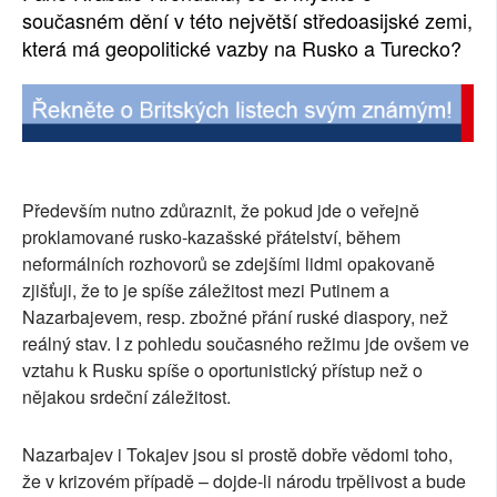
současném dění v této největší středoasijské zemi,
která má geopolitické vazby na Rusko a Turecko?
Především nutno zdůraznit, že pokud jde o veřejně
proklamované rusko-kazašské přátelství, během
neformálních rozhovorů se zdejšími lidmi opakovaně
zjišťuji, že to je spíše záležitost mezi Putinem a
Nazarbajevem, resp. zbožné přání ruské diaspory, než
reálný stav. I z pohledu současného režimu jde ovšem ve
vztahu k Rusku spíše o oportunistický přístup než o
nějakou srdeční záležitost.
Nazarbajev i Tokajev jsou si prostě dobře vědomi toho,
že v krizovém případě – dojde-li národu trpělivost a bude