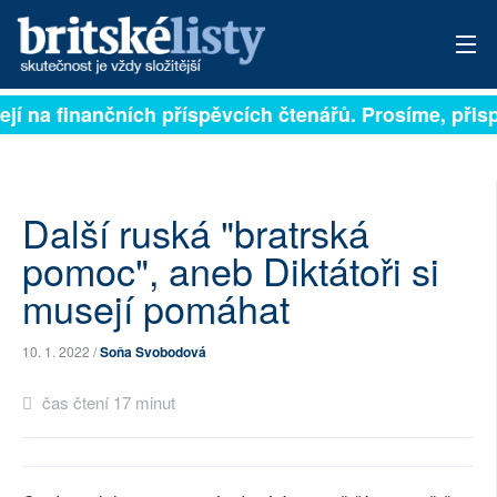
závisejí na finančních příspěvcích čtenářů. Prosíme, p
PŘIHLÁSIT
AKTUÁLNÍ VYDÁNÍ
ARCHIV
Další ruská "bratrská
pomoc", aneb Diktátoři si
ROZHOVORY
musejí pomáhat
TÉMATA
10. 1. 2022 /
Soňa Svobodová
NEJČTENĚJŠÍ ZA 7 DNÍ
čas čtení 17 minut
AUTOŘI
PŘÍSPĚVKY NA PROVOZ