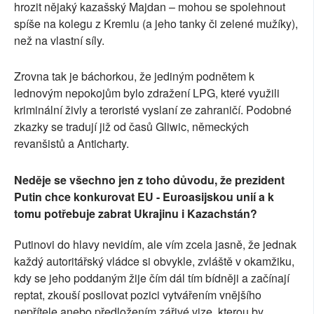
hrozit nějaký kazašský Majdan – mohou se spolehnout
spíše na kolegu z Kremlu (a jeho tanky či zelené mužíky),
než na vlastní síly.
Zrovna tak je báchorkou, že jediným podnětem k
lednovým nepokojům bylo zdražení LPG, které využili
kriminální živly a teroristé vyslaní ze zahraničí. Podobné
zkazky se tradují již od časů Gliwic, německých
revanšistů a Anticharty.
Neděje se všechno jen z toho důvodu, že prezident
Putin chce konkurovat EU - Euroasijskou unií a k
tomu potřebuje zabrat Ukrajinu i Kazachstán?
Putinovi do hlavy nevidím, ale vím zcela jasně, že jednak
každý autoritářský vládce si obvykle, zvláště v okamžiku,
kdy se jeho poddaným žije čím dál tím bídněji a začínají
reptat, zkouší posilovat pozici vytvářením vnějšího
nepřítele anebo předložením zářivé vize, kterou by