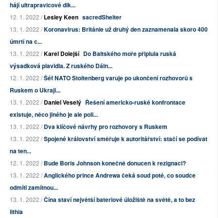
hájí ultrapravicové dik...
12. 1. 2022 /
Lesley Keen
sacredShelter
13. 1. 2022 /
Koronavirus: Británie už druhý den zaznamenala skoro 400
úmrtí na c...
13. 1. 2022 /
Karel Dolejší
Do Baltského moře připlula ruská
výsadková plavidla. Z ruského Dáln...
12. 1. 2022 /
Šéf NATO Stoltenberg varuje po ukončení rozhovorů s
Ruskem o Ukraji...
13. 1. 2022 /
Daniel Veselý
Řešení americko-ruské konfrontace
existuje, něco jiného je ale poli...
13. 1. 2022 /
Dva klíčové návrhy pro rozhovory s Ruskem
13. 1. 2022 /
Spojené království směřuje k autoritářství: stačí se podívat
na ten...
12. 1. 2022 /
Bude Boris Johnson konečně donucen k rezignaci?
13. 1. 2022 /
Anglického prince Andrewa čeká soud poté, co soudce
odmítl zamítnou...
13. 1. 2022 /
Čína staví největší bateriové úložiště na světě, a to bez
lithia