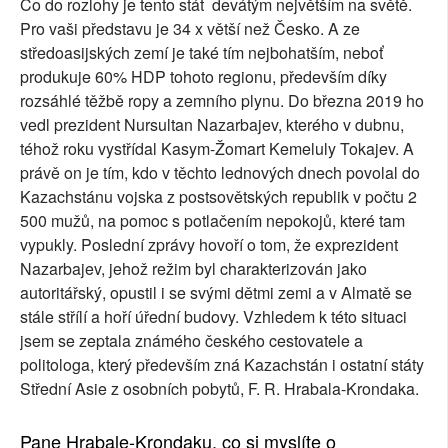
Co do rozlohy je tento stát devátým největším na světě.
SOCIÁLNÍ SÍTĚ
Pro vaši představu je 34 x větší než Česko. A ze
středoasijských zemí je také tím nejbohatším, neboť
RUBRIKY
produkuje 60% HDP tohoto regionu, především díky
rozsáhlé těžbě ropy a zemního plynu. Do března 2019 ho
PLNÁ VERZE STRÁNEK
vedl prezident Nursultan Nazarbajev, kterého v dubnu,
téhož roku vystřídal Kasym-Žomart Kemeluly Tokajev. A
právě on je tím, kdo v těchto lednových dnech povolal do
Kazachstánu vojska z postsovětských republik v počtu 2
500 mužů, na pomoc s potlačením nepokojů, které tam
vypukly. Poslední zprávy hovoří o tom, že exprezident
Nazarbajev, jehož režim byl charakterizován jako
autoritářský, opustil i se svými dětmi zemi a v Almatě se
stále střílí a hoří úřední budovy. Vzhledem k této situaci
jsem se zeptala známého českého cestovatele a
politologa, který především zná Kazachstán i ostatní státy
Střední Asie z osobních pobytů, F. R. Hrabala-Krondaka.
Pane Hrabale-Krondaku, co si myslíte o