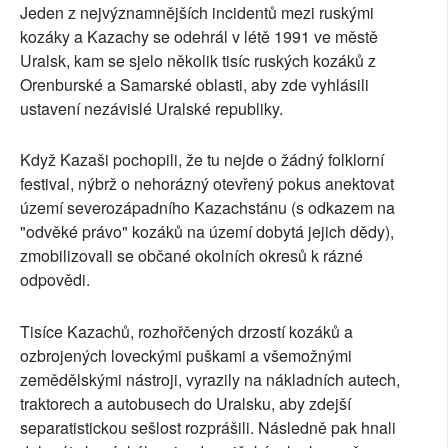
Jeden z nejvýznamnějších incidentů mezi ruskými
kozáky a Kazachy se odehrál v létě 1991 ve městě
Uralsk, kam se sjelo několik tisíc ruských kozáků z
Orenburské a Samarské oblasti, aby zde vyhlásili
ustavení nezávislé Uralské republiky.
Když Kazaši pochopili, že tu nejde o žádný folklorní
festival, nýbrž o nehorázný otevřený pokus anektovat
území severozápadního Kazachstánu (s odkazem na
"odvěké právo" kozáků na území dobytá jejich dědy),
zmobilizovali se občané okolních okresů k rázné
odpovědi.
Tisíce Kazachů, rozhořčených drzostí kozáků a
ozbrojených loveckými puškami a všemožnými
zemědělskými nástroji, vyrazily na nákladních autech,
traktorech a autobusech do Uralsku, aby zdejší
separatistickou sešlost rozprášili. Následně pak hnali