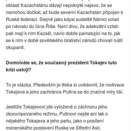
oblasti Kazachstánu dávají nepokrytě najevo, že se
nemohou dočkat, až bude severní Kazachstán připojen k
Ruské federaci. Stejně jako kdysi sudetští Němci volali
po návratu do lůna Říše. Není divu, že adekvátní vztah
pak mají k nim Kazaši, navíc dobře pamatující na to, jak
se k nim v době sovětského bratrství národů chovali ruští
okupanti.
Domníváte se, že současný prezident Tokajev tuto
krizi ustojí?
To je otázka. Především je třeba si uvědomit, že motivace
Tokajeva a jeho zachránce Putina se do značné míry liší.
Jestliže Tokajevovi jde vyloženě o záchranu jeho
zkorumpovaného režimu, Putinovi nejde ani tak o
nějakého Tokajeva a jeho partu, jako o posílení
mocenského postavení Ruska ve Střední Asii,