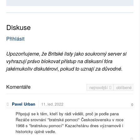
Diskuse
Přihlásit
Upozorňujeme, že Britské listy jako soukromý server si
vyhrazují právo blokovat přístup na diskusní fóra
jakémukoliv diskutérovi, pokud to uznají za důvodné.
Komentáře
nejnovější
oblíbené
Pavel Urban
11. led. 2022
0
Připojuji se k těm, kteří by rádi věděli, proč je podle pana
Řezáče srovnání "bratrské pomoci" Československu v roce
1968 s "bratrskou pomocí" Kazachstánu dnes významově i
historicky úplně vedle.