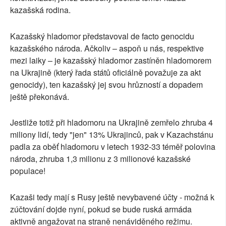
kazašská rodina.
Kazašský hladomor představoval de facto genocidu
kazašského národa. Ačkoliv – aspoň u nás, respektive
mezi laiky – je kazašský hladomor zastíněn hladomorem
na Ukrajině (který řada států oficiálně považuje za akt
genocidy), ten kazašský jej svou hrůzností a dopadem
ještě překonává.
Jestliže totiž při hladomoru na Ukrajině zemřelo zhruba 4
miliony lidí, tedy "jen" 13% Ukrajinců, pak v Kazachstánu
padla za oběť hladomoru v letech 1932-33 téměř polovina
národa, zhruba 1,3 milionu z 3 milionové kazašské
populace!
Kazaši tedy mají s Rusy ještě nevybavené účty - možná k
zúčtování dojde nyní, pokud se bude ruská armáda
aktivně angažovat na straně nenáviděného režimu.