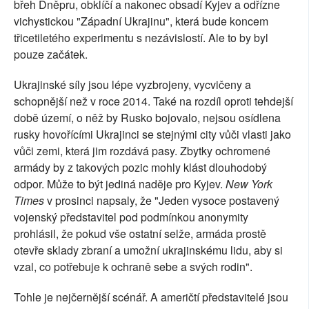
břeh Dněpru, obklíčí a nakonec obsadí Kyjev a odřízne
vichystickou "Západní Ukrajinu", která bude koncem
třicetiletého experimentu s nezávislostí. Ale to by byl
pouze začátek.
Ukrajinské síly jsou lépe vyzbrojeny, vycvičeny a
schopnější než v roce 2014. Také na rozdíl oproti tehdejší
době území, o něž by Rusko bojovalo, nejsou osídlena
rusky hovořícími Ukrajinci se stejnými city vůči vlasti jako
vůči zemi, která jim rozdává pasy. Zbytky ochromené
armády by z takových pozic mohly klást dlouhodobý
odpor. Může to být jediná naděje pro Kyjev.
New York
Times
v prosinci napsaly, že "Jeden vysoce postavený
vojenský představitel pod podmínkou anonymity
prohlásil, že pokud vše ostatní selže, armáda prostě
otevře sklady zbraní a umožní ukrajinskému lidu, aby si
vzal, co potřebuje k ochraně sebe a svých rodin".
Tohle je nejčernější scénář. A američtí představitelé jsou