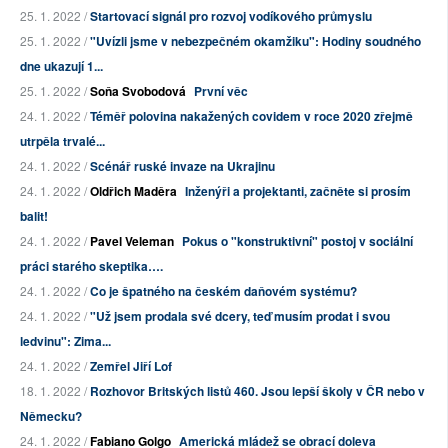
25. 1. 2022 /
Startovací signál pro rozvoj vodíkového průmyslu
25. 1. 2022 /
"Uvízli jsme v nebezpečném okamžiku": Hodiny soudného
dne ukazují 1...
25. 1. 2022 /
Soňa Svobodová
První věc
24. 1. 2022 /
Téměř polovina nakažených covidem v roce 2020 zřejmě
utrpěla trvalé...
24. 1. 2022 /
Scénář ruské invaze na Ukrajinu
24. 1. 2022 /
Oldřich Maděra
Inženýři a projektanti, začněte si prosím
balit!
24. 1. 2022 /
Pavel Veleman
Pokus o "konstruktivní" postoj v sociální
práci starého skeptika….
24. 1. 2022 /
Co je špatného na českém daňovém systému?
24. 1. 2022 /
"Už jsem prodala své dcery, teď musím prodat i svou
ledvinu": Zima...
24. 1. 2022 /
Zemřel Jiří Lof
18. 1. 2022 /
Rozhovor Britských listů 460. Jsou lepší školy v ČR nebo v
Německu?
24. 1. 2022 /
Fabiano Golgo
Americká mládež se obrací doleva