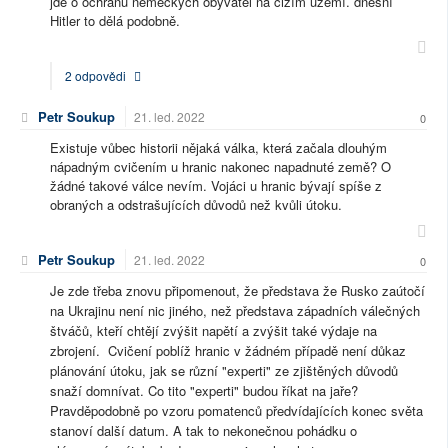
jde o ochranu německých obyvatel na cizím území. dnešní
Hitler to dělá podobně.
2 odpovědi
Petr Soukup
21. led. 2022
0
Existuje vůbec historii nějaká válka, která začala dlouhým
nápadným cvičením u hranic nakonec napadnuté země? O
žádné takové válce nevím. Vojáci u hranic bývají spíše z
obraných a odstrašujících důvodů než kvůli útoku.
Petr Soukup
21. led. 2022
0
Je zde třeba znovu připomenout, že představa že Rusko zaútočí
na Ukrajinu není nic jiného, než představa západních válečných
štváčů, kteří chtějí zvýšit napětí a zvýšit také výdaje na
zbrojení. Cvičení poblíž hranic v žádném případě není důkaz
plánování útoku, jak se různí "experti" ze zjištěných důvodů
snaží domnívat. Co tito "experti" budou říkat na jaře?
Pravděpodobně po vzoru pomatenců předvídajících konec světa
stanoví další datum. A tak to nekonečnou pohádku o