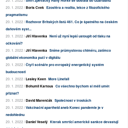
20. 1. 2022 /
Smrt zpěvačky Hany Horké se dostala do Guardianu
20. 1. 2022 /
Boris Cvek
Ezosféra a realita, lekce z filozofického
pragmatismu
20. 1. 2022 /
Rozhovor Britských listů 461. Co je špatného na českém
daňovém syst...
20. 1. 2022 /
Jiří Hlavenka
Není už nyní lepší ustoupit od tlaku na
očkování?
20. 1. 2022 /
Jiří Hlavenka
Sníme průmyslovou chiméru, zatímco
globální ekonomika pučí v digitálu
20. 1. 2022 /
Čtyři scénáře pro evropský energetický systém
budoucnosti
20. 1. 2022 /
Lesley Keen
More Linefall
20. 1. 2022 /
Bohumil Kartous
Co všechno bychom si měli umět
přiznat?
20. 1. 2022 /
David Marenčák
Společnost v troskách
20. 1. 2022 /
Vakcinační apartheid aneb Konec pandemie je v
nedohlednu
20. 1. 2022 /
Daniel Veselý
Kterak smrtící americké sankce devastují