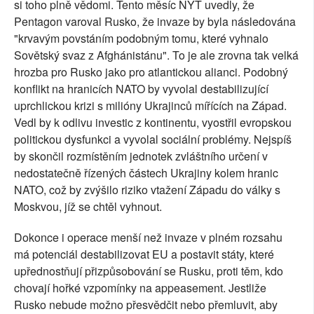
si toho plně vědomi. Tento měsíc NYT uvedly, že
Pentagon varoval Rusko, že invaze by byla následována
"krvavým povstáním podobným tomu, které vyhnalo
Sovětský svaz z Afghánistánu". To je ale zrovna tak velká
hrozba pro Rusko jako pro atlantickou alianci. Podobný
konflikt na hranicích NATO by vyvolal destabilizující
uprchlickou krizi s milióny Ukrajinců mířících na Západ.
Vedl by k odlivu investic z kontinentu, vyostřil evropskou
politickou dysfunkci a vyvolal sociální problémy. Nejspíš
by skončil rozmístěním jednotek zvláštního určení v
nedostatečně řízených částech Ukrajiny kolem hranic
NATO, což by zvýšilo riziko vtažení Západu do války s
Moskvou, jíž se chtěl vyhnout.
Dokonce i operace menší než invaze v plném rozsahu
má potenciál destabilizovat EU a postavit státy, které
upřednostňují přizpůsobování se Rusku, proti těm, kdo
chovají hořké vzpomínky na appeasement. Jestliže
Rusko nebude možno přesvědčit nebo přemluvit, aby