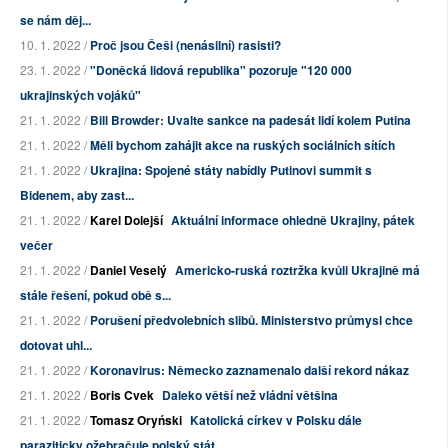
se nám děj...
10. 1. 2022 /
Proč jsou Češi (nenásilní) rasisti?
23. 1. 2022 /
"Doněcká lidová republika" pozoruje "120 000
ukrajinských vojáků"
21. 1. 2022 /
Bill Browder: Uvalte sankce na padesát lidí kolem Putina
21. 1. 2022 /
Měli bychom zahájit akce na ruských sociálních sítích
21. 1. 2022 /
Ukrajina: Spojené státy nabídly Putinovi summit s
Bidenem, aby zast...
21. 1. 2022 /
Karel Dolejší
Aktuální informace ohledně Ukrajiny, pátek
večer
21. 1. 2022 /
Daniel Veselý
Americko-ruská roztržka kvůli Ukrajině má
stále řešení, pokud obě s...
21. 1. 2022 /
Porušení předvolebních slibů. Ministerstvo průmysl chce
dotovat uhl...
21. 1. 2022 /
Koronavirus: Německo zaznamenalo další rekord nákaz
21. 1. 2022 /
Boris Cvek
Daleko větší než vládní většina
21. 1. 2022 /
Tomasz Oryński
Katolická církev v Polsku dále
paraziticky ožebračuje polský stát