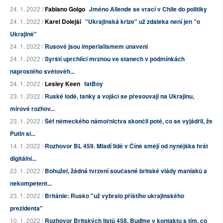
24. 1. 2022 /
Fabiano Golgo
Jméno Allende se vrací v Chile do politiky
24. 1. 2022 /
Karel Dolejší
"Ukrajinská krize" už zdaleka není jen "o
Ukrajině"
24. 1. 2022 /
Rusové jsou imperialismem unaveni
24. 1. 2022 /
Syrští uprchlíci mrznou ve stanech v podmínkách
naprostého světovéh...
24. 1. 2022 /
Lesley Keen
fatBoy
23. 1. 2022 /
Ruské lodě, tanky a vojáci se přesouvají na Ukrajinu,
mírové rozhov...
23. 1. 2022 /
Šéf německého námořnictva skončil poté, co se vyjádřil, že
Putin si...
14. 1. 2022 /
Rozhovor BL 459. Mladí lidé v Číně smějí od nynějška hrát
digitální...
23. 1. 2022 /
Bohužel, žádná tvrzení současné britské vlády maniaků a
nekompetent...
23. 1. 2022 /
Británie: Rusko "už vybralo příštího ukrajinského
prezidenta"
10. 1. 2022 /
Rozhovor Britských listů 458. Buďme v kontaktu s tím, co