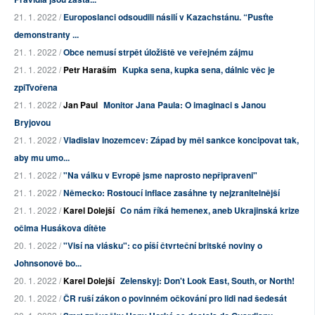
21. 1. 2022 /
Europoslanci odsoudili násilí v Kazachstánu. “Pusťte
demonstranty ...
21. 1. 2022 /
Obce nemusí strpět úložiště ve veřejném zájmu
21. 1. 2022 /
Petr Haraším
Kupka sena, kupka sena, dálnic věc je
zpiTvořena
21. 1. 2022 /
Jan Paul
Monitor Jana Paula: O imaginaci s Janou
Bryjovou
21. 1. 2022 /
Vladislav Inozemcev: Západ by měl sankce koncipovat tak,
aby mu umo...
21. 1. 2022 /
"Na válku v Evropě jsme naprosto nepřipraveni"
21. 1. 2022 /
Německo: Rostoucí inflace zasáhne ty nejzranitelnější
21. 1. 2022 /
Karel Dolejší
Co nám říká hemenex, aneb Ukrajinská krize
očima Husákova dítěte
20. 1. 2022 /
"Visí na vlásku": co píší čtvrteční britské noviny o
Johnsonově bo...
20. 1. 2022 /
Karel Dolejší
Zelenskyj: Don't Look East, South, or North!
20. 1. 2022 /
ČR ruší zákon o povinném očkování pro lidi nad šedesát