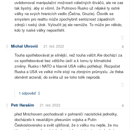
uvědomoval manipulační možnosti válečných štváčů, ale ne zas
tak bystrý, aby si všiml, že Putinovo Rusko už nějaké ty ostré
války na svých hranicích vedlo (Čečna, Gruzie). Člověk se
smyslem pro realitu může zpochybnit serióznost západních
zdrojů i ruský útok. Vyloučit jej ale nemůže. To může jen někdo,
kdo ty ruské války nepostřehl.
Michal Uhrovič
21. led. 2022
0
Touha spotřebovávat je silnější, než touha válčit.Ale dochází za
co spotřebovávat bez většího úsilí a k tomu ty klimatické
změny. Rusko i NATO a hlavně USA válku potřebují. Rozpočet
Ruska a USA ve velké míře stojí na zbrojním průmyslu. Je třeba
obměnit arzenál, do světa už se toho tolik neprodá.
1 odpověď
Petr Haraším
21. led. 2022
0
před Mnichovem pochodovali v pohraničí nacistické jednotky,
docházelo k neustálým přesunům vojska a Putin
Československo a svět ujišťoval, že o válku mu nejde, že mu