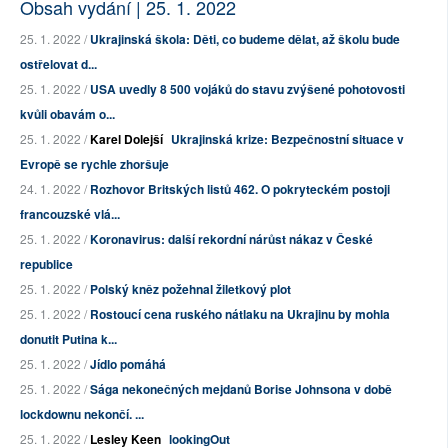
Obsah vydání | 25. 1. 2022
25. 1. 2022 /
Ukrajinská škola: Děti, co budeme dělat, až školu bude
ostřelovat d...
25. 1. 2022 /
USA uvedly 8 500 vojáků do stavu zvýšené pohotovosti
kvůli obavám o...
25. 1. 2022 /
Karel Dolejší
Ukrajinská krize: Bezpečnostní situace v
Evropě se rychle zhoršuje
24. 1. 2022 /
Rozhovor Britských listů 462. O pokryteckém postoji
francouzské vlá...
25. 1. 2022 /
Koronavirus: další rekordní nárůst nákaz v České
republice
25. 1. 2022 /
Polský kněz požehnal žiletkový plot
25. 1. 2022 /
Rostoucí cena ruského nátlaku na Ukrajinu by mohla
donutit Putina k...
25. 1. 2022 /
Jídlo pomáhá
25. 1. 2022 /
Sága nekonečných mejdanů Borise Johnsona v době
lockdownu nekončí. ...
25. 1. 2022 /
Lesley Keen
lookingOut