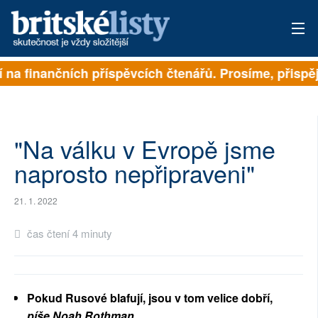
í na finančních příspěvcích čtenářů. Prosíme, přispějt
PŘIHLÁSIT
AKTUÁLNÍ VYDÁNÍ
ARCHIV
"Na válku v Evropě jsme
naprosto nepřipraveni"
ROZHOVORY
21. 1. 2022
TÉMATA
čas čtení 4 minuty
NEJČTENĚJŠÍ ZA 7 DNÍ
AUTOŘI
Pokud Rusové blafují, jsou v tom velice dobří,
PŘÍSPĚVKY NA PROVOZ
píše Noah Rothman
.