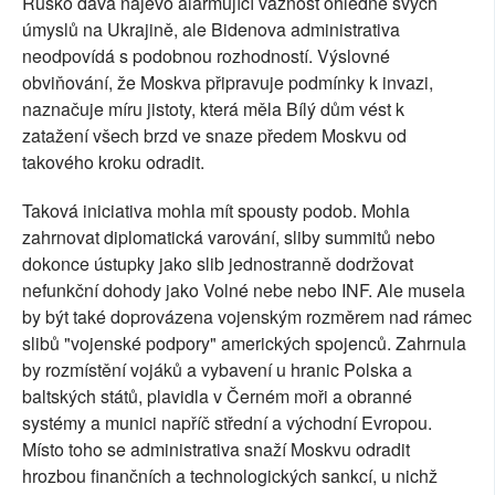
Rusko dává najevo alarmující vážnost ohledně svých
úmyslů na Ukrajině, ale Bidenova administrativa
neodpovídá s podobnou rozhodností. Výslovné
obviňování, že Moskva připravuje podmínky k invazi,
naznačuje míru jistoty, která měla Bílý dům vést k
zatažení všech brzd ve snaze předem Moskvu od
takového kroku odradit.
Taková iniciativa mohla mít spousty podob. Mohla
zahrnovat diplomatická varování, sliby summitů nebo
dokonce ústupky jako slib jednostranně dodržovat
nefunkční dohody jako Volné nebe nebo INF. Ale musela
by být také doprovázena vojenským rozměrem nad rámec
slibů "vojenské podpory" amerických spojenců. Zahrnula
by rozmístění vojáků a vybavení u hranic Polska a
baltských států, plavidla v Černém moři a obranné
systémy a munici napříč střední a východní Evropou.
Místo toho se administrativa snaží Moskvu odradit
hrozbou finančních a technologických sankcí, u nichž