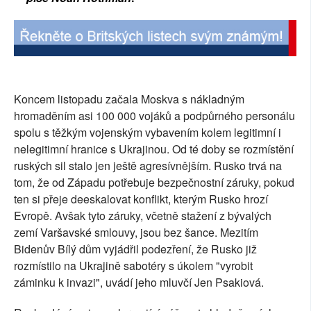
SOCIÁLNÍ SÍTĚ
RUBRIKY
PLNÁ VERZE STRÁNEK
Koncem listopadu začala Moskva s nákladným
hromaděním asi 100 000 vojáků a podpůrného personálu
spolu s těžkým vojenským vybavením kolem legitimní i
nelegitimní hranice s Ukrajinou. Od té doby se rozmístění
ruských sil stalo jen ještě agresívnějším. Rusko trvá na
tom, že od Západu potřebuje bezpečnostní záruky, pokud
ten si přeje deeskalovat konflikt, kterým Rusko hrozí
Evropě. Avšak tyto záruky, včetně stažení z bývalých
zemí Varšavské smlouvy, jsou bez šance. Mezitím
Bidenův Bílý dům vyjádřil podezření, že Rusko již
rozmístilo na Ukrajině sabotéry s úkolem "vyrobit
záminku k invazi", uvádí jeho mluvčí Jen Psakiová.