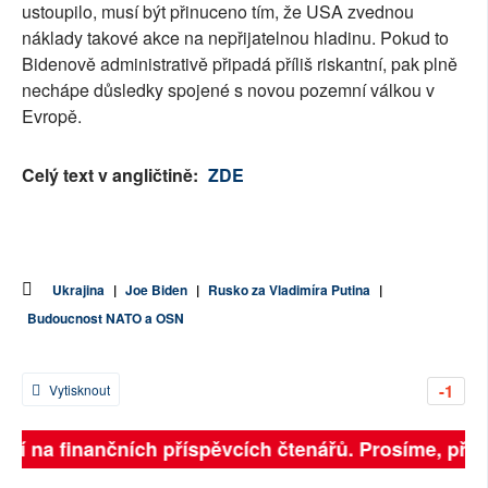
ustoupilo, musí být přinuceno tím, že USA zvednou
náklady takové akce na nepřijatelnou hladinu. Pokud to
Bidenově administrativě připadá příliš riskantní, pak plně
nechápe důsledky spojené s novou pozemní válkou v
Evropě.
Celý text v angličtině:
ZDE
Ukrajina
|
Joe Biden
|
Rusko za Vladimíra Putina
|
Budoucnost NATO a OSN
-1
Vytisknout
ejí na finančních příspěvcích čtenářů. Prosíme, přispě