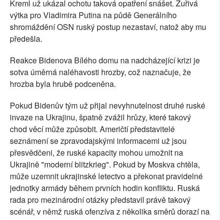
Kreml už ukázal ochotu taková opatření snášet. Zuřivá
výtka pro Vladimira Putina na půdě Generálního
shromáždění OSN ruský postup nezastaví, natož aby mu
předešla.
Reakce Bidenova Bílého domu na nadcházející krizi je
sotva úměrná naléhavosti hrozby, což naznačuje, že
hrozba byla hrubě podceněna.
Pokud Bidenův tým už přijal nevyhnutelnost druhé ruské
invaze na Ukrajinu, špatně zvážil hrůzy, které takový
chod věcí může způsobit. Američtí představitelé
seznámení se zpravodajskými informacemi už jsou
přesvědčeni, že ruské kapacity mohou umožnit na
Ukrajině "moderní blitzkrieg". Pokud by Moskva chtěla,
může uzemnit ukrajinské letectvo a překonat pravidelné
jednotky armády během prvních hodin konfliktu. Ruská
rada pro mezinárodní otázky představil právě takový
scénář, v němž ruská ofenzíva z několika směrů dorazí na