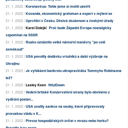
21. 1. 2022 /
Koronavirus: Tohle jsme si mohli ušetřit
21. 1. 2022 /
Kovanda, ekonomický grafoman a expert v mýlení se
21. 1. 2022 /
Uprchlíci v Česku. Děsivá zkušenost s českými úřady
21. 1. 2022 /
Karel Dolejší
Proč bude Západní Evropa nostalgicky
vzpomínat na SSSR
21. 1. 2022 /
Rusko oznámilo velké námořní manévry "po celé
zeměkouli"
21. 1. 2022 /
USA povolily dodávku vrtulníků a další výzbroje na
Ukrajinu
21. 1. 2022 /
Je vyhlášení bankrotu ultrapravičáka Tommyho Robinsona
lež?
21. 1. 2022 /
Lesley Keen
fitfulDawn
21. 1. 2022 /
Vedení britské Konzervativní strany bylo obviněno z
vydírání poslan...
21. 1. 2022 /
USA uvalily sankce na osoby, které připravovaly
proruskou vládu v K...
21. 1. 2022 /
Převoz hospodářských zvířat v mrazu nebo horku?
Pravidla jsou zasta...