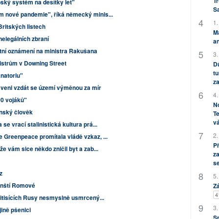
Tr
pský systém na desítky let"
S
m nové pandemie", říká německý minis...
1.
Britských listech
M
nelegálních zbraní
an
estní oznámení na ministra Rakušana
3.
istrům v Downing Street
Dů
tu
anatoriu"
za
aveni vzdát se území výměnou za mír
4.
00 vojáků"
No
nský člověk
Te
vá
se vrací stalinistická kultura prá...
2.
 Greenpeace promítala vládě vzkaz, ...
P
že vám sice někdo zničil byt a zab...
za
s
z
5.
inští Romové
Zá
4
titisících Rusy nesmyslně usmrcený...
3.
ině pšenici
S