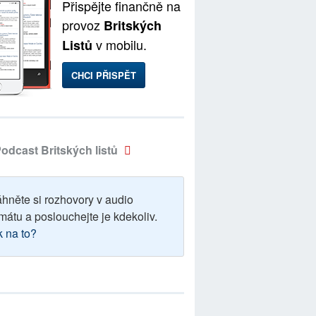
Přispějte finančně na
provoz
Britských
v mobilu.
Listů
CHCI PŘISPĚT
odcast Britských listů
áhněte si rozhovory v audio
mátu a poslouchejte je kdekoliv.
k na to?