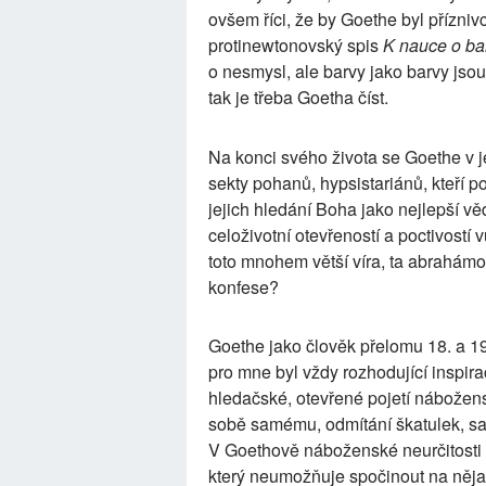
ovšem říci, že by Goethe byl přízniv
protinewtonovský spis
K nauce o ba
o nesmysl, ale barvy jako barvy jsou
tak je třeba Goetha číst.
Na konci svého života se Goethe v 
sekty pohanů, hypsistariánů, kteří po
jejich hledání Boha jako nejlepší v
celoživotní otevřeností a poctivostí
toto mnohem větší víra, ta abrahámov
konfese?
Goethe jako člověk přelomu 18. a 19
pro mne byl vždy rozhodující inspira
hledačské, otevřené pojetí náboženst
sobě samému, odmítání škatulek, s
V Goethově náboženské neurčitosti 
který neumožňuje spočinout na nějak