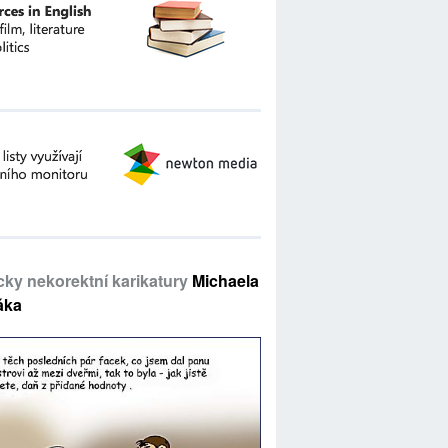
icky nekorektní karikatury
Michaela
áka