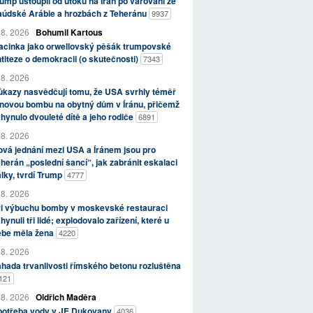
ump ustoupil od útoků na Írán po varování ze
aúdské Arábie a hrozbách z Teheránu
9937
 8. 2026
Bohumil Kartous
acinka jako orwellovský pěšák trumpovské
titeze o demokracii (o skutečnosti)
7343
 8. 2026
kazy nasvědčují tomu, že USA svrhly téměř
novou bombu na obytný dům v Íránu, přičemž
hynulo dvouleté dítě a jeho rodiče
6891
 8. 2026
vá jednání mezi USA a Íránem jsou pro
herán „poslední šancí“, jak zabránit eskalaci
lky, tvrdí Trump
4777
 8. 2026
ři výbuchu bomby v moskevské restauraci
hynuli tři lidé; explodovalo zařízení, které u
ebe měla žena
4220
 8. 2026
hada trvanlivosti římského betonu rozluštěna
121
 8. 2026
Oldřich Maděra
potřeba vody v JE Dukovany
4036