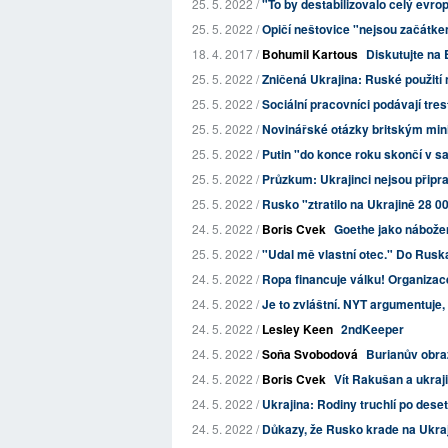
25. 5. 2022 /
"To by destabilizovalo celý evro
25. 5. 2022 /
Opičí neštovice "nejsou začátke
18. 4. 2017 /
Bohumil Kartous
Diskutujte na 
25. 5. 2022 /
Zničená Ukrajina: Ruské použití 
25. 5. 2022 /
Sociální pracovníci podávají tr
25. 5. 2022 /
Novinářské otázky britským min
25. 5. 2022 /
Putin "do konce roku skončí v s
25. 5. 2022 /
Průzkum: Ukrajinci nejsou připr
25. 5. 2022 /
Rusko "ztratilo na Ukrajině 28 0
24. 5. 2022 /
Boris Cvek
Goethe jako nábože
25. 5. 2022 /
"Udal mě vlastní otec." Do Ruska 
24. 5. 2022 /
Ropa financuje válku! Organizace
24. 5. 2022 /
Je to zvláštní. NYT argumentuje, 
24. 5. 2022 /
Lesley Keen
2ndKeeper
24. 5. 2022 /
Soňa Svobodová
Burianův obra
24. 5. 2022 /
Boris Cvek
Vít Rakušan a ukraj
24. 5. 2022 /
Ukrajina: Rodiny truchlí po dese
24. 5. 2022 /
Důkazy, že Rusko krade na Ukraj