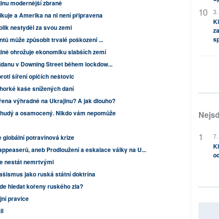
jinu modernější zbraně
3.
ikuje a Amerika na ni není připravena
Kl
olik nestyděl za svou zemi
za
s
tů může způsobit trvalé poškození ...
jině ohrožuje ekonomiku slabších zemí
jdanu v Downing Street během lockdow...
roti šíření opičích neštovic
 horké kaše snížených daní
řena výhradně na Ukrajinu? A jak dlouho?
chudý a osamocený. Nikdo vám nepomůže
Nejsd
7.
 globální potravinová krize
Kl
appeaserů, aneb Prodloužení a eskalace války na U...
od
se nestát nemrtvými
šismus jako ruská státní doktrína
de hledat kořeny ruského zla?
ní pravice
il