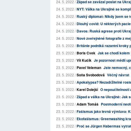
24. 5. 2022 /
Západ se zavázal poslat na Ukra
24. 5. 2022 /
NYT: Válka na Ukrajině se kompl
24. 5. 2022 /
Ruský diplomat: Nikdy jsem se t
24. 5. 2022 /
Dlouhý covid: U některých pacien
24. 5. 2022 /
Davos: Ruská agrese proti Ukra
24. 5. 2022 /
Nově zveřejněné fotografie z me
23. 5. 2022 /
Británie podniká razantní kroky p
23. 5. 2022 /
Boris Cvek
Jak se chodí kolem
23. 5. 2022 /
Vít Kučík
Je pozornost médií up
23. 5. 2022 /
Pavel Veleman
Jste nemocný, 
23. 5. 2022 /
Soňa Svobodová
Věčný návrat
23. 5. 2022 /
Apokalypsa? Nezadržitelně roste
23. 5. 2022 /
Karel Dolejší
O nepoučitelnosti 
23. 5. 2022 /
Západ a válka na Ukrajině: Jak 
23. 5. 2022 /
Adam Tomáš
Postmoderní neofa
23. 5. 2022 /
Fašismus jako levná výmluva: K
23. 5. 2022 /
Ekofašismus: Greenwashing kraj
23. 5. 2022 /
Proč se Jürgen Habermas vytrat