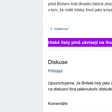
před Bohem hrát divadlo běžné zbo
v tom, že viděl lidský život jako sm
Vytisknout
Britské listy plně závisejí na fin
Diskuse
Přihlásit
Upozorňujeme, že Britské listy jako 
na diskusní fóra jakémukoliv diskuté
Komentáře