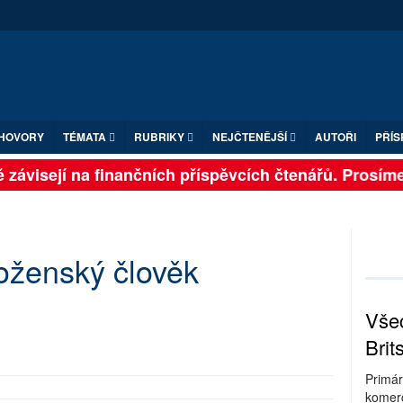
HOVORY
TÉMATA
RUBRIKY
NEJČTENĚJŠÍ
AUTOŘI
PŘÍS
závisejí na finančních příspěvcích čtenářů. Prosíme, 
oženský člověk
Všec
Brit
Primár
komerc