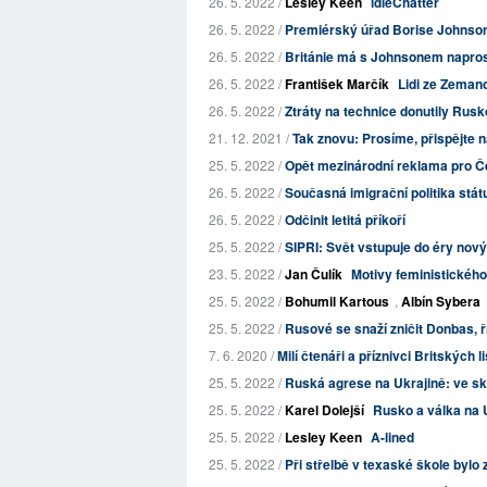
26. 5. 2022 /
Lesley Keen
idleChatter
26. 5. 2022 /
Premiérský úřad Borise Johnsona:
26. 5. 2022 /
Británie má s Johnsonem naprost
26. 5. 2022 /
František Marčík
Lidi ze Zeman
26. 5. 2022 /
Ztráty na technice donutily Rusko
21. 12. 2021 /
Tak znovu: Prosíme, přispějte n
25. 5. 2022 /
Opět mezinárodní reklama pro Č
26. 5. 2022 /
Současná imigrační politika stát
26. 5. 2022 /
Odčinit letitá příkoří
25. 5. 2022 /
SIPRI: Svět vstupuje do éry nový
23. 5. 2022 /
Jan Čulík
Motivy feministickéh
25. 5. 2022 /
Bohumil Kartous
,
Albín Sybera
25. 5. 2022 /
Rusové se snaží zničit Donbas, ř
7. 6. 2020 /
Milí čtenáři a příznivci Britských l
25. 5. 2022 /
Ruská agrese na Ukrajině: ve skl
25. 5. 2022 /
Karel Dolejší
Rusko a válka na 
25. 5. 2022 /
Lesley Keen
A-lined
25. 5. 2022 /
Při střelbě v texaské škole bylo 