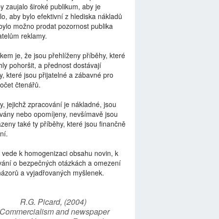
by zaujalo široké publikum, aby je
lo, aby bylo efektivní z hlediska nákladů
bylo možno prodat pozornost publika
telům reklamy.
kem je, že jsou přehlíženy příběhy, které
ly pohoršit, a přednost dostávají
y, které jsou přijatelné a zábavné pro
počet čtenářů.
y, jejichž zpracování je nákladné, jsou
vány nebo opomíjeny, nevšímavě jsou
zeny také ty příběhy, které jsou finančně
ní.
 vede k homogenizaci obsahu novin, k
vání o bezpečných otázkách a omezení
názorů a vyjadřovaných myšlenek.
R.G. Picard, (2004)
“Commercialism and newspaper