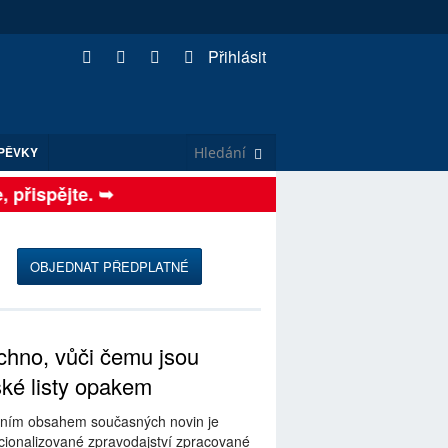
Přihlásit
PĚVKY
přispějte. ➥
OBJEDNAT PŘEDPLATNÉ
hno, vůči čemu jsou
ské listy opakem
ním obsahem současných novin je
ionalizované zpravodajství zpracované