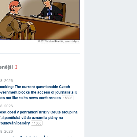
enější
 8. 2026
ocking: The current questionable Czech
vernment blocks the access of journalists it
es not like to its news conferences
15322
 8. 2026
čet obětí v pohraniční krizi v Ceutě stoupl na
, španělská vláda oznámila plány na
ybudování bariéry
11355
 8. 2026