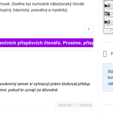
žnosti. Goethe byl rozhodně náboženský člověk
ysluplný, básnický, posvátný a mystický.
1
ančních příspěvcích čtenářů. Prosíme, přispějte. ➥
P
St
for
Ja
soukromý server si vyhrazují právo blokovat přístup
rovi, pokud to uznají za důvodné.
nejnovější
oblíbené