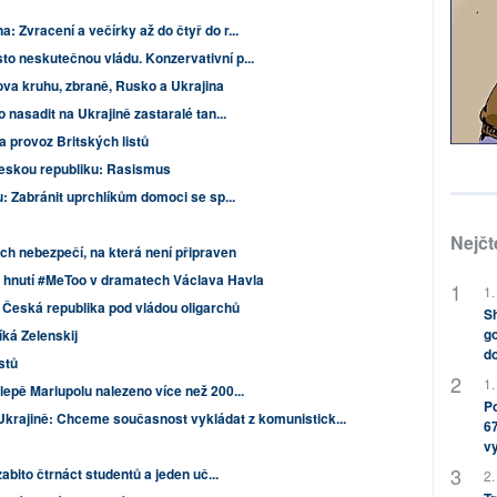
 Zvracení a večírky až do čtyř do r...
o neskutečnou vládu. Konzervativní p...
ova kruhu, zbraně, Rusko a Ukrajina
 nasadit na Ukrajině zastaralé tan...
a provoz Britských listů
eskou republiku: Rasismus
u: Zabránit uprchlíkům domoci se sp...
Nejčt
ch nebezpečí, na která není připraven
o hnutí #MeToo v dramatech Václava Havla
1.
Česká republika pod vládou oligarchů
Sh
go
íká Zelenskij
do
istů
1.
epě Mariupolu nalezeno více než 200...
Po
Ukrajině: Chceme současnost vykládat z komunistick...
67
v
zabito čtrnáct studentů a jeden uč...
2.