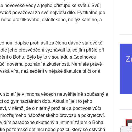
ce novověké vědy a jejího přístupu ke světu. Svůj
rvách
považoval za své největší dílo. Fyzikálně jde
 něco prožitkového, estetického, ne fyzikálního, a
jednom dopise prohlásil za člena dávné starověké
dle jeho přesvědčení vyznávali to, co jim přišlo při
ědění o Bohu. Bylo by to v souladu s Goethovou
 vůči novému poznání a zkušenosti. Není ale právě
ská víra, než sedění v nějaké škatulce té či oné
. století je v mnoha věcech neuvěřitelně současný a
cí od gymnaziálních dob. Aktuální je i to jeho
ví, v němž jde o niterný prožitek a poctivost vůči
amozřejmého náboženského provozu a pokrytectví.
vidím paradoxně skutečný a intimní zájem o Boha,
é pozemské definici nebo pozici, který se ostýchá