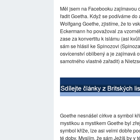
Měl jsem na Facebooku zajímavou d
řadit Goetha. Když se podíváme do 
Wolfgang Goethe, zjistíme, že to vs
Eckermann ho považoval za vzorného
zase za konvertitu k islámu (asi kv
sám se hlásil ke Spinozovi (Spinoz
osvícenství oblíbený a je zajímavá 
samotného vlastně zařadit) a Nietzsc
Goethe nesnášel církve a symbol kří
mystikou a mystikem Goethe byl zřej
symbol kříže, lze asi velmi dobře p
té doby. Myslím, že sám Ježíš by v t