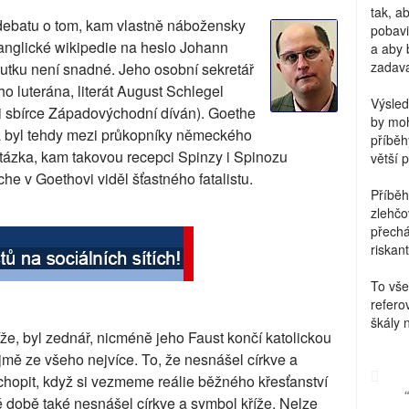
tak, a
ebatu o tom, kam vlastně nábožensky
pobavi
anglické wikipedie na heslo Johann
a aby 
zadava
kutku není snadné. Jeho osobní sekretář
 luterána, literát August Schlegel
Výsled
ůli sbírce Západovýchodní díván). Goethe
by moh
a byl tehdy mezi průkopníky německého
příběh
otázka, kam takovou recepci Spinzy i Spinozu
větší 
he v Goethovi viděl šťastného fatalistu.
Příběh
zlehčo
přechá
riskant
To vše
refero
škály 
že, byl zednář, nicméně jeho Faust končí katolickou
mě ze všeho nejvíce. To, že nesnášel církve a
ochopit, když si vezmeme reálie běžného křesťanství
é době také nesnášel církve a symbol kříže. Nelze