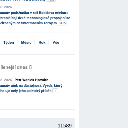
 8. 2026
ausův podržtaška v roli Babišova ministra
hraničí tají úzké technologické propojení se
přízněným dezinformačním zdrojem
3415
Týden
Měsíc
Rok
Vše
ílenější dnes
 8. 2026
Petr Waniek Horváth
ausův útok na důstojnost. Výrok, který
haluje celý jeho politický příběh
1
11589