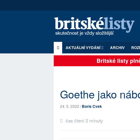
AKTUÁLNÍ VYDÁNÍ
ARCHIV
ROZ
Britské listy plně 
Goethe jako náb
24. 5. 2022 /
Boris Cvek
čas čtení 2 minuty