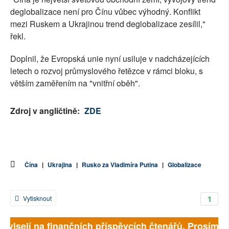
deglobalizace není pro Čínu vůbec výhodný. Konflikt
mezi Ruskem a Ukrajinou trend deglobalizace zesílil,"
řekl.
Doplnil, že Evropská unie nyní usiluje v nadcházejících
letech o rozvoj průmyslového řetězce v rámci bloku, s
větším zaměřením na "vnitřní oběh".
Zdroj v angličtině:
ZDE
Čína
|
Ukrajina
|
Rusko za Vladimíra Putina
|
Globalizace
1
Vytisknout
závisejí na finančních příspěvcích čtenářů. Prosíme, p