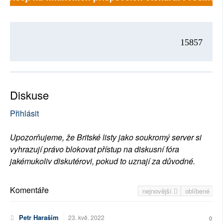
15857
Diskuse
Přihlásit
Upozorňujeme, že Britské listy jako soukromý server si
vyhrazují právo blokovat přístup na diskusní fóra
jakémukoliv diskutérovi, pokud to uznají za důvodné.
Komentáře
nejnovější
oblíbené
Petr Haraším
23. kvě. 2022
0