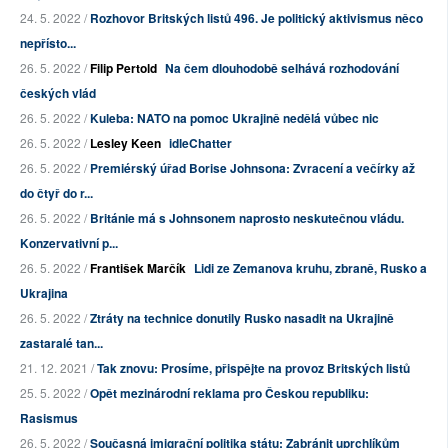
24. 5. 2022 /
Rozhovor Britských listů 496. Je politický aktivismus něco
nepřísto...
26. 5. 2022 /
Filip Pertold
Na čem dlouhodobě selhává rozhodování
českých vlád
26. 5. 2022 /
Kuleba: NATO na pomoc Ukrajině nedělá vůbec nic
26. 5. 2022 /
Lesley Keen
idleChatter
26. 5. 2022 /
Premiérský úřad Borise Johnsona: Zvracení a večírky až
do čtyř do r...
26. 5. 2022 /
Británie má s Johnsonem naprosto neskutečnou vládu.
Konzervativní p...
26. 5. 2022 /
František Marčík
Lidi ze Zemanova kruhu, zbraně, Rusko a
Ukrajina
26. 5. 2022 /
Ztráty na technice donutily Rusko nasadit na Ukrajině
zastaralé tan...
21. 12. 2021 /
Tak znovu: Prosíme, přispějte na provoz Britských listů
25. 5. 2022 /
Opět mezinárodní reklama pro Českou republiku:
Rasismus
26. 5. 2022 /
Současná imigrační politika státu: Zabránit uprchlíkům