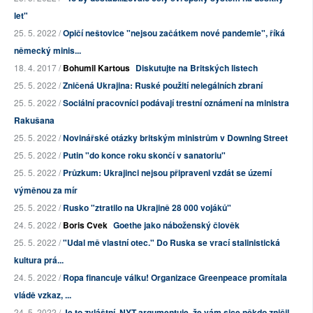
let"
25. 5. 2022 /
Opičí neštovice "nejsou začátkem nové pandemie", říká
německý minis...
18. 4. 2017 /
Bohumil Kartous
Diskutujte na Britských listech
25. 5. 2022 /
Zničená Ukrajina: Ruské použití nelegálních zbraní
25. 5. 2022 /
Sociální pracovníci podávají trestní oznámení na ministra
Rakušana
25. 5. 2022 /
Novinářské otázky britským ministrům v Downing Street
25. 5. 2022 /
Putin "do konce roku skončí v sanatoriu"
25. 5. 2022 /
Průzkum: Ukrajinci nejsou připraveni vzdát se území
výměnou za mír
25. 5. 2022 /
Rusko "ztratilo na Ukrajině 28 000 vojáků"
24. 5. 2022 /
Boris Cvek
Goethe jako náboženský člověk
25. 5. 2022 /
"Udal mě vlastní otec." Do Ruska se vrací stalinistická
kultura prá...
24. 5. 2022 /
Ropa financuje válku! Organizace Greenpeace promítala
vládě vzkaz, ...
24. 5. 2022 /
Je to zvláštní. NYT argumentuje, že vám sice někdo zničil