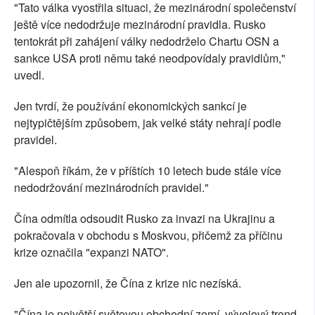
"Tato válka vyostřila situaci, že mezinárodní společenství
ještě více nedodržuje mezinárodní pravidla. Rusko
tentokrát při zahájení války nedodrželo Chartu OSN a
sankce USA proti němu také neodpovídaly pravidlům,"
uvedl.
Jen tvrdí, že používání ekonomických sankcí je
nejtypičtějším způsobem, jak velké státy nehrají podle
pravidel.
"Alespoň říkám, že v příštích 10 letech bude stále více
nedodržování mezinárodních pravidel."
Čína odmítla odsoudit Rusko za invazi na Ukrajinu a
pokračovala v obchodu s Moskvou, přičemž za příčinu
krize označila "expanzi NATO".
Jen ale upozornil, že Čína z krize nic nezíská.
"Čína je největší světovou obchodní zemí, vývojový trend