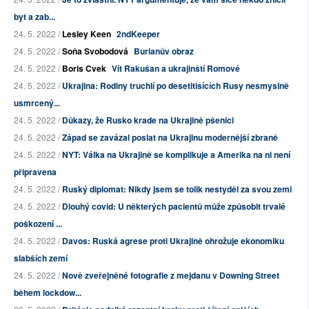
byt a zab...
24. 5. 2022 /
Lesley Keen
2ndKeeper
24. 5. 2022 /
Soňa Svobodová
Burianův obraz
24. 5. 2022 /
Boris Cvek
Vít Rakušan a ukrajinští Romové
24. 5. 2022 /
Ukrajina: Rodiny truchlí po desetitisících Rusy nesmyslně
usmrcený...
24. 5. 2022 /
Důkazy, že Rusko krade na Ukrajině pšenici
24. 5. 2022 /
Západ se zavázal poslat na Ukrajinu modernější zbraně
24. 5. 2022 /
NYT: Válka na Ukrajině se komplikuje a Amerika na ni není
připravena
24. 5. 2022 /
Ruský diplomat: Nikdy jsem se tolik nestyděl za svou zemi
24. 5. 2022 /
Dlouhý covid: U některých pacientů může způsobit trvalé
poškození ...
24. 5. 2022 /
Davos: Ruská agrese proti Ukrajině ohrožuje ekonomiku
slabších zemí
24. 5. 2022 /
Nově zveřejněné fotografie z mejdanu v Downing Street
během lockdow...