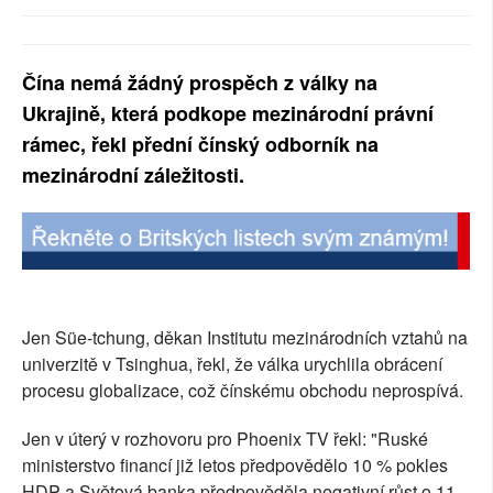
SOCIÁLNÍ SÍTĚ
RUBRIKY
Čína nemá žádný prospěch z války na
Ukrajině, která podkope mezinárodní právní
PLNÁ VERZE STRÁNEK
rámec, řekl přední čínský odborník na
mezinárodní záležitosti.
Jen Süe-tchung, děkan Institutu mezinárodních vztahů na
univerzitě v Tsinghua, řekl, že válka urychlila obrácení
procesu globalizace, což čínskému obchodu neprospívá.
Jen v úterý v rozhovoru pro Phoenix TV řekl: "Ruské
ministerstvo financí již letos předpovědělo 10 % pokles
HDP a Světová banka předpověděla negativní růst o 11