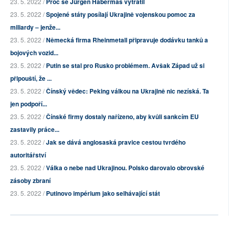
23. 5. 2022 /
Proč se Jürgen Habermas vytratil
23. 5. 2022 /
Spojené státy posílají Ukrajině vojenskou pomoc za
miliardy – jenže...
23. 5. 2022 /
Německá firma Rheinmetall připravuje dodávku tanků a
bojových vozid...
23. 5. 2022 /
Putin se stal pro Rusko problémem. Avšak Západ už si
připouští, že ...
23. 5. 2022 /
Čínský vědec: Peking válkou na Ukrajině nic nezíská. Ta
jen podpoří...
23. 5. 2022 /
Čínské firmy dostaly nařízeno, aby kvůli sankcím EU
zastavily práce...
23. 5. 2022 /
Jak se dává anglosaská pravice cestou tvrdého
autoritářství
23. 5. 2022 /
Válka o nebe nad Ukrajinou. Polsko darovalo obrovské
zásoby zbraní
23. 5. 2022 /
Putinovo impérium jako selhávající stát