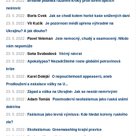
23. 5. 2022 /
Británie podniká razantní kroky proti šíření opičích
neštovic
23. 5. 2022 /
Boris Cvek
Jak se chodí kolem horké kaše snížených daní
23. 5. 2022 /
Vít Kučík
Je pozornost médií upřena výhradně na
Ukrajinu? A jak dlouho?
23. 5. 2022 /
Pavel Veleman
Jste nemocný, chudý a osamocený. Nikdo
vám nepomůže
23. 5. 2022 /
Soňa Svobodová
Věčný návrat
23. 5. 2022 /
Apokalypsa? Nezadržitelně roste globální potravinová
krize
23. 5. 2022 /
Karel Dolejší
O nepoučitelnosti appeaserů, aneb
Prodloužení a eskalace války na U...
23. 5. 2022 /
Západ a válka na Ukrajině: Jak se nestát nemrtvými
23. 5. 2022 /
Adam Tomáš
Postmoderní neofašismus jako ruská státní
doktrína
23. 5. 2022 /
Fašismus jako levná výmluva: Kde hledat kořeny ruského
zla?
23. 5. 2022 /
Ekofašismus: Greenwashing krajní pravice