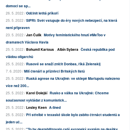
domoci se sp...
26. 5. 2022 /
Odčinit letitá příkoří
25. 5. 2022 /
SIPRI: Svět vstupuje do éry nových nebezpečí, na která
není připraven
23. 5. 2022 /
Jan Čulík
Motivy feministického hnutí #MeToo v
dramatech Václava Havla
25. 5. 2022 /
Bohumil Kartous
,
Albín Sybera
Česká republika pod
vládou oligarchů
25. 5. 2022 /
Rusové se snaží zničit Donbas, říká Zelenskij
7. 6. 2020 /
Milí čtenáři a příznivci Britských listů
25. 5. 2022 /
Ruská agrese na Ukrajině: ve sklepě Mariupolu nalezeno
více než 200...
25. 5. 2022 /
Karel Dolejší
Rusko a válka na Ukrajině: Chceme
současnost vykládat z komunistick...
25. 5. 2022 /
Lesley Keen
A-lined
25. 5. 2022 /
Při střelbě v texaské škole bylo zabito čtrnáct studentů a
jeden uč...
25. 5. 2022 /
"To by destabilizovalo celý evropský systém na desítky