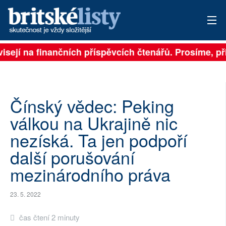
visejí na finančních příspěvcích čtenářů. Prosíme, při
PŘIHLÁSIT
AKTUÁLNÍ VYDÁNÍ
ARCHIV
Čínský vědec: Peking
válkou na Ukrajině nic
ROZHOVORY
nezíská. Ta jen podpoří
TÉMATA
další porušování
mezinárodního práva
NEJČTENĚJŠÍ ZA 7 DNÍ
AUTOŘI
23. 5. 2022
PŘÍSPĚVKY NA PROVOZ
čas čtení 2 minuty