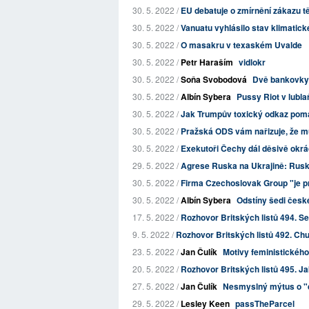
30. 5. 2022 /
EU debatuje o zmírnění zákazu t
30. 5. 2022 /
Vanuatu vyhlásilo stav klimatické 
30. 5. 2022 /
O masakru v texaském Uvalde
30. 5. 2022 /
Petr Haraším
vidlokr
30. 5. 2022 /
Soňa Svobodová
Dvě bankovky
30. 5. 2022 /
Albín Sybera
Pussy Riot v lubl
30. 5. 2022 /
Jak Trumpův toxický odkaz pomá
30. 5. 2022 /
Pražská ODS vám nařizuje, že mu
30. 5. 2022 /
Exekutoři Čechy dál děsivě okrádaj
29. 5. 2022 /
Agrese Ruska na Ukrajině: Ruské
30. 5. 2022 /
Firma Czechoslovak Group "je pr
30. 5. 2022 /
Albín Sybera
Odstíny šedi čes
17. 5. 2022 /
Rozhovor Britských listů 494. Se
9. 5. 2022 /
Rozhovor Britských listů 492. Chu
23. 5. 2022 /
Jan Čulík
Motivy feministickéh
20. 5. 2022 /
Rozhovor Britských listů 495. Jak
27. 5. 2022 /
Jan Čulík
Nesmyslný mýtus o "do
29. 5. 2022 /
Lesley Keen
passTheParcel