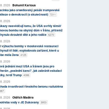
 8. 2026
Bohumil Kartous
acinka jako orwellovský pěšák trumpovské
titeze o demokracii (o skutečnosti)
7211
 8. 2026
kazy nasvědčují tomu, že USA svrhly téměř
novou bombu na obytný dům v Íránu, přičemž
hynulo dvouleté dítě a jeho rodiče
6270
 8. 2026
ři výbuchu bomby v moskevské restauraci
hynuli tři lidé; explodovalo zařízení, které u
ebe měla žena
4125
 8. 2026
vá jednání mezi USA a Íránem jsou pro
herán „poslední šancí“, jak zabránit eskalaci
lky, tvrdí Trump
4086
 8. 2026
hada trvanlivosti římského betonu rozluštěna
967
 8. 2026
Oldřich Maděra
potřeba vody v JE Dukovany
3953
 8. 2026