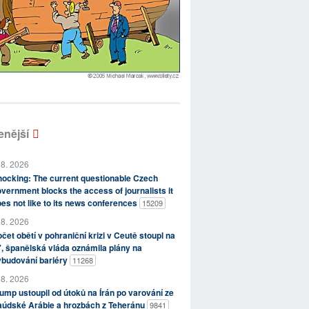
enější
 8. 2026
ocking: The current questionable Czech
vernment blocks the access of journalists it
es not like to its news conferences
15209
 8. 2026
čet obětí v pohraniční krizi v Ceutě stoupl na
, španělská vláda oznámila plány na
ybudování bariéry
11268
 8. 2026
ump ustoupil od útoků na Írán po varování ze
aúdské Arábie a hrozbách z Teheránu
9841