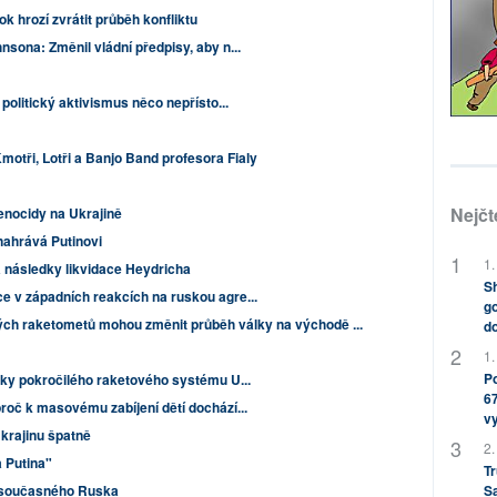
ok hrozí zvrátit průběh konfliktu
sona: Změnil vládní předpisy, aby n...
politický aktivismus něco nepřísto...
motři, Lotři a Banjo Band profesora Fialy
Nejčt
enocidy na Ukrajině
nahrává Putinovi
1.
 následky likvidace Heydricha
Sh
 v západních reakcích na ruskou agre...
go
h raketometů mohou změnit průběh války na východě ...
do
1.
Po
vky pokročilého raketového systému U...
67
roč k masovému zabíjení dětí dochází...
v
Ukrajinu špatně
2.
 Putina"
Tr
S
y současného Ruska