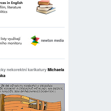
icky nekorektní karikatury
Michaela
áka