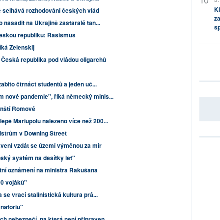
Kl
 selhává rozhodování českých vlád
za
 nasadit na Ukrajině zastaralé tan...
s
eskou republiku: Rasismus
íká Zelenskij
Česká republika pod vládou oligarchů
zabito čtrnáct studentů a jeden uč...
m nové pandemie", říká německý minis...
inští Romové
epě Mariupolu nalezeno více než 200...
istrům v Downing Street
aveni vzdát se území výměnou za mír
pský systém na desítky let"
estní oznámení na ministra Rakušana
00 vojáků"
se vrací stalinistická kultura prá...
anatoriu"
ch nebezpečí, na která není připraven