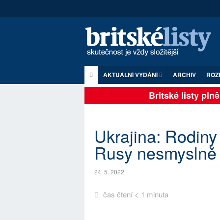
AKTUÁLNÍ VYDÁNÍ
ARCHIV
ROZ
Britské listy plně 
Ukrajina: Rodiny 
Rusy nesmyslně 
24. 5. 2022
čas čtení < 1 minuta