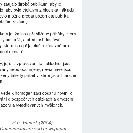
by zaujalo široké publikum, aby je
lo, aby bylo efektivní z hlediska nákladů
bylo možno prodat pozornost publika
telům reklamy.
kem je, že jsou přehlíženy příběhy, které
ly pohoršit, a přednost dostávají
y, které jsou přijatelné a zábavné pro
počet čtenářů.
y, jejichž zpracování je nákladné, jsou
vány nebo opomíjeny, nevšímavě jsou
zeny také ty příběhy, které jsou finančně
ní.
 vede k homogenizaci obsahu novin, k
vání o bezpečných otázkách a omezení
názorů a vyjadřovaných myšlenek.
R.G. Picard, (2004)
“Commercialism and newspaper