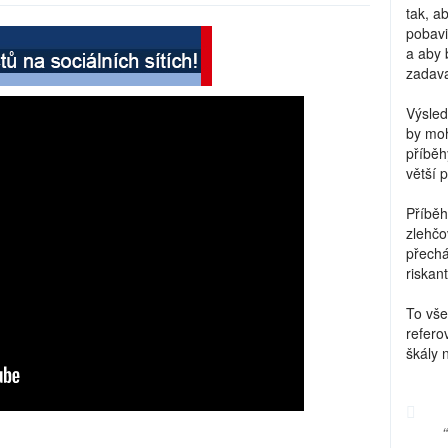
tak, a
pobavi
a aby 
zadava
Výsled
by moh
příběh
větší 
Příběh
zlehčo
přechá
riskant
To vše
refero
škály 