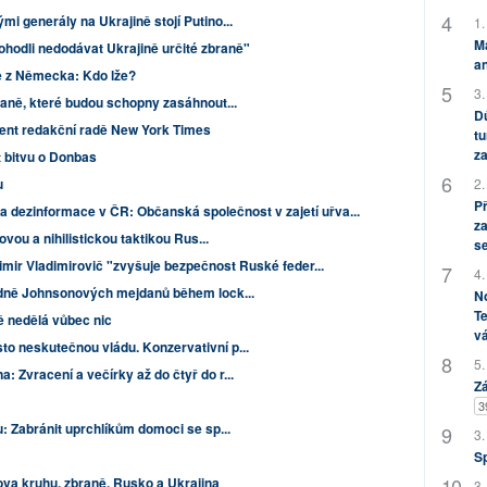
i generály na Ukrajině stojí Putino...
1.
M
hodli nedodávat Ukrajině určité zbraně"
an
 z Německa: Kdo lže?
3.
raně, které budou schopny zasáhnout...
Dů
dent redakční radě New York Times
tu
za
t bitvu o Donbas
2.
u
P
a dezinformace v ČR: Občanská společnost v zajetí uřva...
za
ovou a nihilistickou taktikou Rus...
s
imir Vladimirovič "zvyšuje bezpečnost Ruské feder...
4.
edně Johnsonových mejdanů během lock...
No
Te
 nedělá vůbec nic
vá
o neskutečnou vládu. Konzervativní p...
5.
 Zvracení a večírky až do čtyř do r...
Zá
3
u: Zabránit uprchlíkům domoci se sp...
3.
S
ova kruhu, zbraně, Rusko a Ukrajina
3.