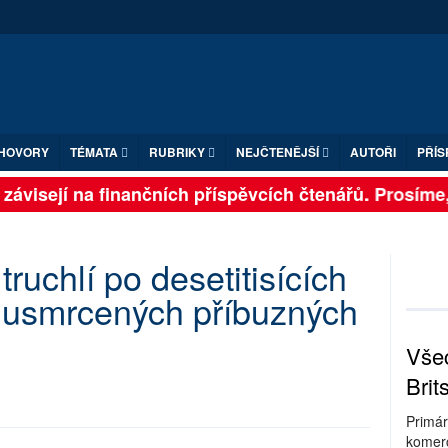
HOVORY
TÉMATA
RUBRIKY
NEJČTENĚJŠÍ
AUTOŘI
PŘÍS
závisejí na finančních příspěvcích čtenářů. Prosíme, p
truchlí po desetitisících
usmrcených příbuzných
Všec
Brit
Primár
komerc