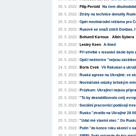
26. 5. 2022 /
Filip Pertold
Na čem dlouhodobě
26. 5. 2022 /
Ztráty na technice donutily Rusko
25. 5. 2022 /
Opět mezinárodní reklama pro Č
25. 5. 2022 /
Rusové se snaží zničit Donbas, ř
25. 5. 2022 /
Bohumil Kartous
,
Albín Sybera
25. 5. 2022 /
Lesley Keen
A-lined
25. 5. 2022 /
Při střelbě v texaské škole bylo 
25. 5. 2022 /
Opičí neštovice "nejsou začátke
24. 5. 2022 /
Boris Cvek
Vít Rakušan a ukraj
25. 5. 2022 /
Ruská agrese na Ukrajině: ve skl
25. 5. 2022 /
Novinářské otázky britským min
25. 5. 2022 /
Průzkum: Ukrajinci nejsou připr
25. 5. 2022 /
"To by destabilizovalo celý evro
25. 5. 2022 /
Sociální pracovníci podávají tr
25. 5. 2022 /
Rusko "ztratilo na Ukrajině 28 0
25. 5. 2022 /
"Udal mě vlastní otec." Do Ruska 
25. 5. 2022 /
Putin "do konce roku skončí v s
25. 5. 2022 /
SIPRI: Svět vstupuje do éry nový