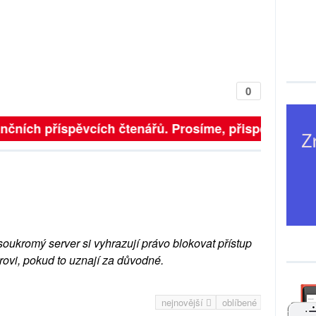
0
nčních příspěvcích čtenářů. Prosíme, přispějte. ➥
soukromý server si vyhrazují právo blokovat přístup
rovi, pokud to uznají za důvodné.
nejnovější
oblíbené