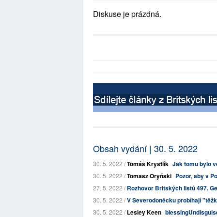
Diskuse je prázdná.
Obsah vydání | 30. 5. 2022
30. 5. 2022 /
Tomáš Krystlík
Jak tomu bylo v
30. 5. 2022 /
Tomasz Oryński
Pozor, aby v P
27. 5. 2022 /
Rozhovor Britských listů 497. Ge
30. 5. 2022 /
V Severodoněcku probíhají "těžké 
30. 5. 2022 /
Lesley Keen
blessingUndisguis