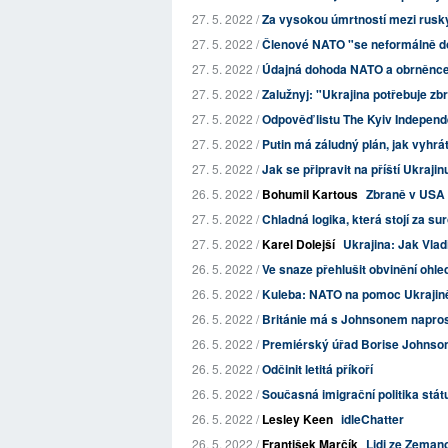
27. 5. 2022 /
Za vysokou úmrtností mezi ruským
27. 5. 2022 /
Členové NATO "se neformálně do
27. 5. 2022 /
Údajná dohoda NATO a obrněnce
27. 5. 2022 /
Zalužnyj: "Ukrajina potřebuje zb
27. 5. 2022 /
Odpověď listu The Kyiv Indepen
27. 5. 2022 /
Putin má záludný plán, jak vyhrá
27. 5. 2022 /
Jak se připravit na příští Ukrajin
26. 5. 2022 /
Bohumil Kartous
Zbraně v USA 
27. 5. 2022 /
Chladná logika, která stojí za sur
27. 5. 2022 /
Karel Dolejší
Ukrajina: Jak Vlad
26. 5. 2022 /
Ve snaze přehlušit obvinění ohl
26. 5. 2022 /
Kuleba: NATO na pomoc Ukrajině
26. 5. 2022 /
Británie má s Johnsonem naprost
26. 5. 2022 /
Premiérský úřad Borise Johnsona:
26. 5. 2022 /
Odčinit letitá příkoří
26. 5. 2022 /
Současná imigrační politika stát
26. 5. 2022 /
Lesley Keen
idleChatter
26. 5. 2022 /
František Marčík
Lidi ze Zeman