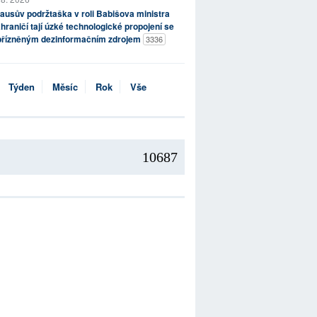
ausův podržtaška v roli Babišova ministra
hraničí tají úzké technologické propojení se
přízněným dezinformačním zdrojem
3336
Týden
Měsíc
Rok
Vše
10687