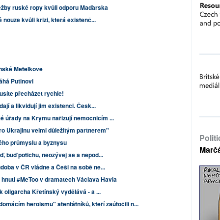
ěžby ruské ropy kvůli odporu Maďarska
nouze kvůli krizi, která existenč...
aňské Metelkove
há Putinovi
síte přecházet rychle!
í a likvidují jim existenci. Česk...
 úřady na Krymu nařizují nemocnicím ...
o Ukrajinu velmi důležitým partnerem"
Polit
kého průmyslu a byznysu
Marč
ď, buď potichu, neozývej se a nepod...
doba v ČR vládne a Češi na sobě ne...
o hnutí #MeToo v dramatech Václava Havla
 oligarcha Křetínský vydělává - a ...
mácím heroismu" atentátníků, kteří zaútočili n...