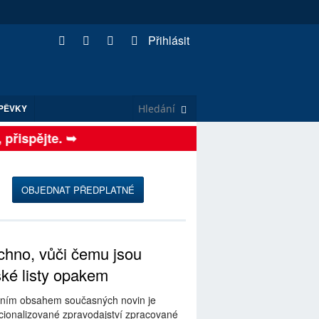
Přihlásit
PĚVKY
řispějte. ➥
OBJEDNAT PŘEDPLATNÉ
hno, vůči čemu jsou
ské listy opakem
ním obsahem současných novin je
ionalizované zpravodajství zpracované