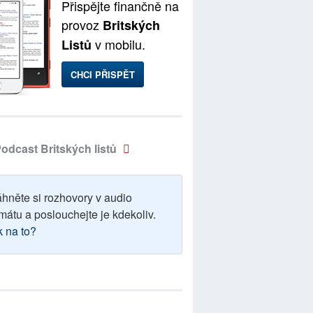
Přispějte finančně na
provoz
Britských
v mobilu.
Listů
CHCI PŘISPĚT
odcast Britských listů
áhněte si rozhovory v audio
mátu a poslouchejte je kdekoliv.
k na to?