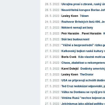
28. 5. 2022 /
Ukrajina prosí o zbraně, ruský út
28. 5. 2022 /
Neuvěřitelná korupce Borise John
28. 5. 2022 /
Lesley Keen
7down
24. 5. 2022 /
Rozhovor Britských listů 496. Je 
27. 5. 2022 /
Některé nemají ani boty
27. 5. 2022 /
Petr Haraším
,
Pavel Haraším
K
27. 5. 2022 /
Stát bez budoucnosti
27. 5. 2022 /
"Vážné a bezprostřední" riziko g
27. 5. 2022 /
Kafkovský bojkot ruské kultury 
27. 5. 2022 /
Boris Cvek
Kdo vlastně mohl za
27. 5. 2022 /
Chaos, zbabělost a nekompetence
27. 5. 2022 /
Karel Dolejší
Dodávky americkýc
27. 5. 2022 /
Lesley Keen
TheOrator
27. 5. 2022 /
USA se připravují schválit dodá
27. 5. 2022 /
Ted Cruz nedokázal odpovědět, p
27. 5. 2022 /
Válka na Donbasu se vyvíjí pro 
27. 5. 2022 /
Většina Rusů "nechce bojovat za
27. 5. 2022 /
Jelcinismus jako základ politik