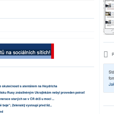
P
St
for
Ja
e skutečnosti s atentátem na Heydricha
olsku Rusy znásilněným Ukrajinkám nebyl proveden potrat!
nerace starých se v ČR drží u moci ...
boje"; Zelenskij vystoupí před líd...
ed