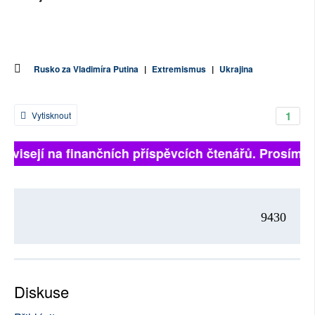
Rusko za Vladimíra Putina
|
Extremismus
|
Ukrajina
1
Vytisknout
závisejí na finančních příspěvcích čtenářů. Prosíme, 
9430
Diskuse