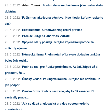
23. 5. 2022 /
Adam Tomáš
Postmoderní neofašismus jako ruská státní
doktrína
23. 5. 2022 /
Fašismus jako levná výmluva: Kde hledat kořeny ruského
zla?
23. 5. 2022 /
Ekofašismus: Greenwashing krajní pravice
23. 5. 2022 /
Proč se Jürgen Habermas vytratil
23. 5. 2022 /
Spojené státy posílají Ukrajině vojenskou pomoc za
miliardy – jenže...
23. 5. 2022 /
Německá firma Rheinmetall připravuje dodávku tanků a
bojových vozid...
23. 5. 2022 /
Putin se stal pro Rusko problémem. Avšak Západ už si
připouští, že ...
23. 5. 2022 /
Čínský vědec: Peking válkou na Ukrajině nic nezíská. Ta
jen podpoří...
23. 5. 2022 /
Čínské firmy dostaly nařízeno, aby kvůli sankcím EU
zastavily práce...
23. 5. 2022 /
Jak se dává anglosaská pravice cestou tvrdého
autoritářství