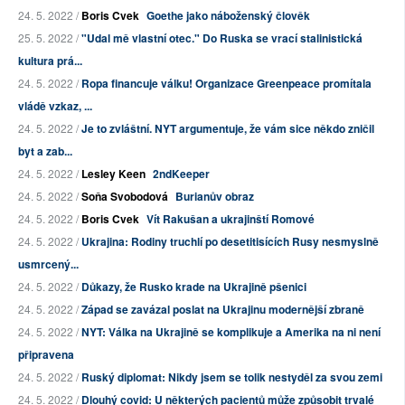
24. 5. 2022 /
Boris Cvek
Goethe jako náboženský člověk
25. 5. 2022 /
"Udal mě vlastní otec." Do Ruska se vrací stalinistická
kultura prá...
24. 5. 2022 /
Ropa financuje válku! Organizace Greenpeace promítala
vládě vzkaz, ...
24. 5. 2022 /
Je to zvláštní. NYT argumentuje, že vám sice někdo zničil
byt a zab...
24. 5. 2022 /
Lesley Keen
2ndKeeper
24. 5. 2022 /
Soňa Svobodová
Burianův obraz
24. 5. 2022 /
Boris Cvek
Vít Rakušan a ukrajinští Romové
24. 5. 2022 /
Ukrajina: Rodiny truchlí po desetitisících Rusy nesmyslně
usmrcený...
24. 5. 2022 /
Důkazy, že Rusko krade na Ukrajině pšenici
24. 5. 2022 /
Západ se zavázal poslat na Ukrajinu modernější zbraně
24. 5. 2022 /
NYT: Válka na Ukrajině se komplikuje a Amerika na ni není
připravena
24. 5. 2022 /
Ruský diplomat: Nikdy jsem se tolik nestyděl za svou zemi
24. 5. 2022 /
Dlouhý covid: U některých pacientů může způsobit trvalé