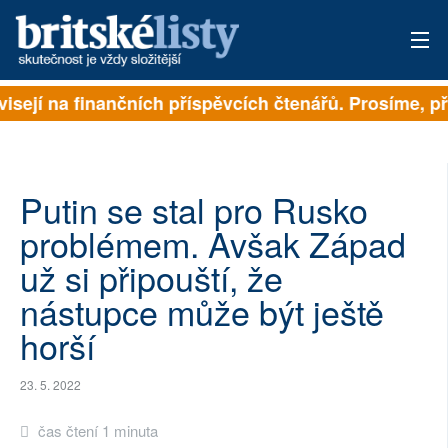
visejí na finančních příspěvcích čtenářů. Prosíme, při
PŘIHLÁSIT
AKTUÁLNÍ VYDÁNÍ
ARCHIV
Putin se stal pro Rusko
problémem. Avšak Západ
ROZHOVORY
už si připouští, že
TÉMATA
nástupce může být ještě
horší
NEJČTENĚJŠÍ ZA 7 DNÍ
AUTOŘI
23. 5. 2022
PŘÍSPĚVKY NA PROVOZ
čas čtení 1 minuta