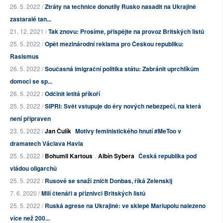
26. 5. 2022 /
Ztráty na technice donutily Rusko nasadit na Ukrajině
zastaralé tan...
21. 12. 2021 /
Tak znovu: Prosíme, přispějte na provoz Britských listů
25. 5. 2022 /
Opět mezinárodní reklama pro Českou republiku:
Rasismus
26. 5. 2022 /
Současná imigrační politika státu: Zabránit uprchlíkům
domoci se sp...
26. 5. 2022 /
Odčinit letitá příkoří
25. 5. 2022 /
SIPRI: Svět vstupuje do éry nových nebezpečí, na která
není připraven
23. 5. 2022 /
Jan Čulík
Motivy feministického hnutí #MeToo v
dramatech Václava Havla
25. 5. 2022 /
Bohumil Kartous
,
Albín Sybera
Česká republika pod
vládou oligarchů
25. 5. 2022 /
Rusové se snaží zničit Donbas, říká Zelenskij
7. 6. 2020 /
Milí čtenáři a příznivci Britských listů
25. 5. 2022 /
Ruská agrese na Ukrajině: ve sklepě Mariupolu nalezeno
více než 200...