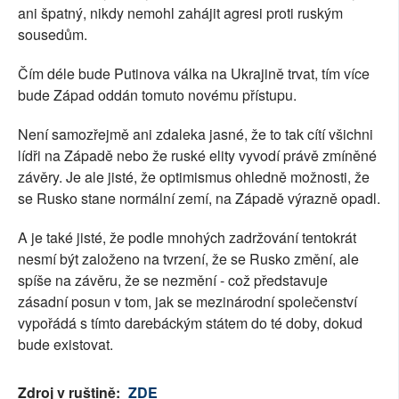
ani špatný, nikdy nemohl zahájit agresi proti ruským
sousedům.
Čím déle bude Putinova válka na Ukrajině trvat, tím více
bude Západ oddán tomuto novému přístupu.
Není samozřejmě ani zdaleka jasné, že to tak cítí všichni
lídři na Západě nebo že ruské elity vyvodí právě zmíněné
závěry. Je ale jisté, že optimismus ohledně možnosti, že
se Rusko stane normální zemí, na Západě výrazně opadl.
A je také jisté, že podle mnohých zadržování tentokrát
nesmí být založeno na tvrzení, že se Rusko změní, ale
spíše na závěru, že se nezmění - což představuje
zásadní posun v tom, jak se mezinárodní společenství
vypořádá s tímto darebáckým státem do té doby, dokud
bude existovat.
Zdroj v ruštině:
ZDE