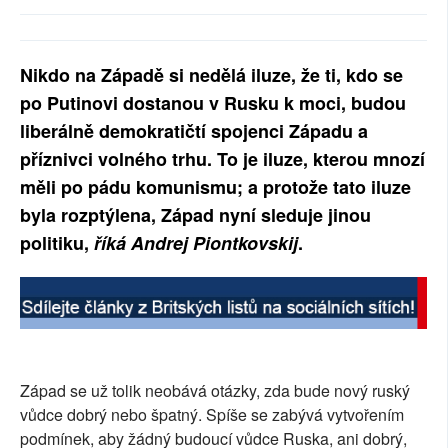
SOCIÁLNÍ SÍTĚ
RUBRIKY
Nikdo na Západě si nedělá iluze, že ti, kdo se
po Putinovi dostanou v Rusku k moci, budou
PLNÁ VERZE STRÁNEK
liberálně demokratičtí spojenci Západu a
příznivci volného trhu. To je iluze, kterou mnozí
měli po pádu komunismu; a protože tato iluze
byla rozptýlena, Západ nyní sleduje jinou
politiku,
říká Andrej Piontkovskij
.
Západ se už tolik neobává otázky, zda bude nový ruský
vůdce dobrý nebo špatný. Spíše se zabývá vytvořením
podmínek, aby žádný budoucí vůdce Ruska, ani dobrý,