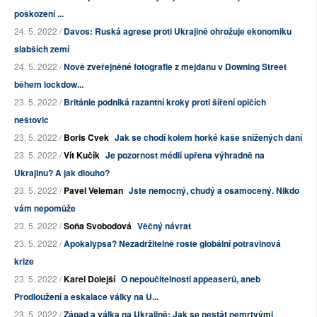
poškození ...
24. 5. 2022 /
Davos: Ruská agrese proti Ukrajině ohrožuje ekonomiku
slabších zemí
24. 5. 2022 /
Nově zveřejněné fotografie z mejdanu v Downing Street
během lockdow...
23. 5. 2022 /
Británie podniká razantní kroky proti šíření opičích
neštovic
23. 5. 2022 /
Boris Cvek
Jak se chodí kolem horké kaše snížených daní
23. 5. 2022 /
Vít Kučík
Je pozornost médií upřena výhradně na
Ukrajinu? A jak dlouho?
23. 5. 2022 /
Pavel Veleman
Jste nemocný, chudý a osamocený. Nikdo
vám nepomůže
23. 5. 2022 /
Soňa Svobodová
Věčný návrat
23. 5. 2022 /
Apokalypsa? Nezadržitelně roste globální potravinová
krize
23. 5. 2022 /
Karel Dolejší
O nepoučitelnosti appeaserů, aneb
Prodloužení a eskalace války na U...
23. 5. 2022 /
Západ a válka na Ukrajině: Jak se nestát nemrtvými