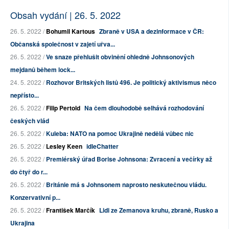
Obsah vydání | 26. 5. 2022
26. 5. 2022 /
Bohumil Kartous
Zbraně v USA a dezinformace v ČR:
Občanská společnost v zajetí uřva...
26. 5. 2022 /
Ve snaze přehlušit obvinění ohledně Johnsonových
mejdanů během lock...
24. 5. 2022 /
Rozhovor Britských listů 496. Je politický aktivismus něco
nepřísto...
26. 5. 2022 /
Filip Pertold
Na čem dlouhodobě selhává rozhodování
českých vlád
26. 5. 2022 /
Kuleba: NATO na pomoc Ukrajině nedělá vůbec nic
26. 5. 2022 /
Lesley Keen
idleChatter
26. 5. 2022 /
Premiérský úřad Borise Johnsona: Zvracení a večírky až
do čtyř do r...
26. 5. 2022 /
Británie má s Johnsonem naprosto neskutečnou vládu.
Konzervativní p...
26. 5. 2022 /
František Marčík
Lidi ze Zemanova kruhu, zbraně, Rusko a
Ukrajina