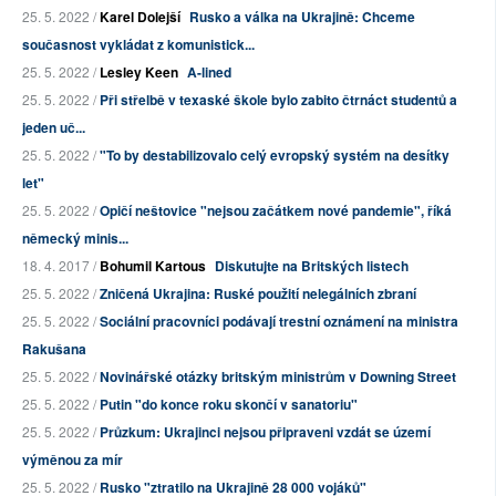
25. 5. 2022 /
Karel Dolejší
Rusko a válka na Ukrajině: Chceme
současnost vykládat z komunistick...
25. 5. 2022 /
Lesley Keen
A-lined
25. 5. 2022 /
Při střelbě v texaské škole bylo zabito čtrnáct studentů a
jeden uč...
25. 5. 2022 /
"To by destabilizovalo celý evropský systém na desítky
let"
25. 5. 2022 /
Opičí neštovice "nejsou začátkem nové pandemie", říká
německý minis...
18. 4. 2017 /
Bohumil Kartous
Diskutujte na Britských listech
25. 5. 2022 /
Zničená Ukrajina: Ruské použití nelegálních zbraní
25. 5. 2022 /
Sociální pracovníci podávají trestní oznámení na ministra
Rakušana
25. 5. 2022 /
Novinářské otázky britským ministrům v Downing Street
25. 5. 2022 /
Putin "do konce roku skončí v sanatoriu"
25. 5. 2022 /
Průzkum: Ukrajinci nejsou připraveni vzdát se území
výměnou za mír
25. 5. 2022 /
Rusko "ztratilo na Ukrajině 28 000 vojáků"