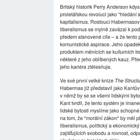
Britský historik Perry Anderson kdy
proletářskou revoluci jako "hledání
kapitalismus. Rostoucí Habermasov
liberalismus se mylně zavázal k po
předem stanovené cíle – a že tento 
komunistické aspirace. Jeho úpadek 
produktem měnících se kulturních tr
některé z jeho oblíbených kauz. Před
jeho kariéra ztělesňuje.
Ve své první velké knize
The Structu
Habermas již představil jako Kantův 
v němž by se se všemi lidskými byt
Kant tvrdil, že tento systém je iman
lidské bytosti myslíme jako schopné 
na tom, že "morální zákon" by měl pl
liberalismus, politický a ekonomick
zajišťujících svobodu a rovnost, odpo