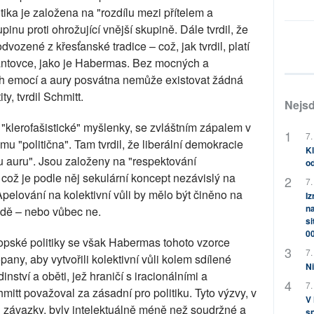
itika je založena na "rozdílu mezi přítelem a
upinu proti ohrožující vnější skupině. Dále tvrdil, že
vozené z křesťanské tradice – což, jak tvrdil, platí
antovce, jako je Habermas. Bez mocných a
h emocí a aury posvátna nemůže existovat žádná
y, tvrdil Schmitt.
Nejsd
klerofašistické" myšlenky, se zvláštním zápalem v
7.
u "politična". Tam tvrdil, že liberální demokracie
Kl
 auru". Jsou založeny na "respektování
od
, což je podle něj sekulární koncept nezávislý na
7.
. Apelování na kolektivní vůli by mělo být činěno na
Iz
na
adě – nebo vůbec ne.
si
0
pské politiky se však Habermas tohoto vzorce
7.
any, aby vytvořili kolektivní vůli kolem sdílené
Ni
nství a oběti, jež hraničí s iracionálními a
7.
itt považoval za zásadní pro politiku. Tyto výzvy, v
V
mi závazky, byly intelektuálně méně než soudržné a
sp