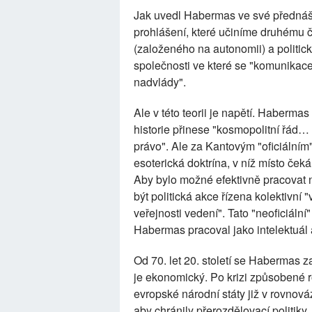
Jak uvedl Habermas ve své přednášc
prohlášení, které učiníme druhému 
(založeného na autonomii) a polit
společnosti ve které se "komunikac
nadvlády".
Ale v této teorii je napětí. Haberma
historie přinese "kosmopolitní řád…
právo". Ale za Kantovým "oficiálním"
esoterická doktrína, v níž místo ček
Aby bylo možné efektivně pracovat 
být politická akce řízena kolektivní 
veřejnosti vedení". Tato "neoficiáln
Habermas pracoval jako intelektuál a
Od 70. let 20. století se Habermas 
je ekonomický. Po krizi způsobené 
evropské národní státy již v rovnov
aby chránily přerozdělovací politiky