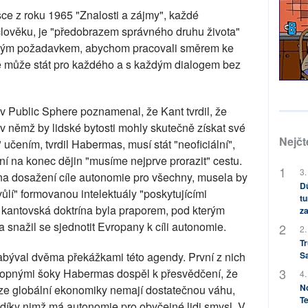
e z roku 1965 "Znalosti a zájmy", každé
člověku, je "předobrazem správného druhu života"
ickým požadavkem, abychom pracovali směrem ke
e může stát pro každého a s každým dialogem bez
s v Public Sphere poznamenal, že Kant tvrdil, že
 v němž by lidské bytosti mohly skutečně získat své
Nejčt
 učením, tvrdil Habermas, musí stát "neoficiální",
ání na konec dějin "musíme nejprve prorazit" cestu.
3.
na dosažení cíle autonomie pro všechny, musela by
Dů
"vůlí" formovanou intelektuály "poskytujícími
tu
í" kantovská doktrína byla praporem, pod kterým
za
 snažil se sjednotit Evropany k cíli autonomie.
2.
Tr
zabýval dvěma překážkami této agendy. První z nich
S
ropnými šoky Habermas dospěl k přesvědčení, že
4.
No
áze globální ekonomiky nemají dostatečnou váhu,
Te
, díky nimž má autonomie pro obyčejné lidi smysl. V