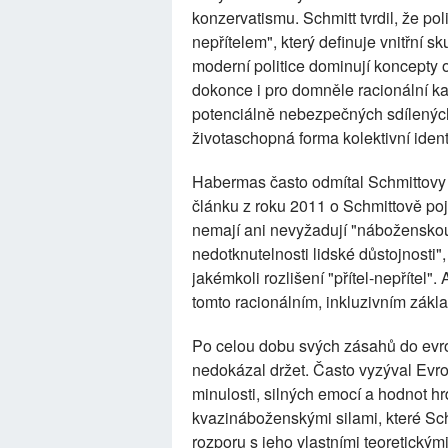
konzervatismu. Schmitt tvrdil, že pol
nepřítelem", který definuje vnitřní sk
moderní politice dominují koncepty od
dokonce i pro domněle racionální k
potenciálně nebezpečných sdílenýc
životaschopná forma kolektivní identit
Habermas často odmítal Schmittovy "
článku z roku 2011 o Schmittově pojm
nemají ani nevyžadují "náboženskou
nedotknutelnosti lidské důstojnosti"
jakémkoli rozlišení "přítel-nepřítel"
tomto racionálním, inkluzivním zákl
Po celou dobu svých zásahů do evro
nedokázal držet. Často vyzýval Evrop
minulosti, silných emocí a hodnot hrdi
kvazináboženskými silami, které Schm
rozporu s jeho vlastními teoretický