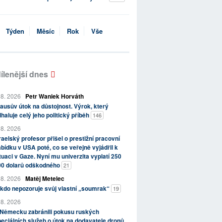
Týden
Měsíc
Rok
Vše
ílenější dnes
 8. 2026
Petr Waniek Horváth
ausův útok na důstojnost. Výrok, který
haluje celý jeho politický příběh
146
 8. 2026
raelský profesor přišel o prestižní pracovní
bídku v USA poté, co se veřejně vyjádřil k
tuaci v Gaze. Nyní mu univerzita vyplatí 250
00 dolarů odškodného
21
 8. 2026
Matěj Metelec
kdo nepozoruje svůj vlastní „soumrak“
19
 8. 2026
 Německu zabránili pokusu ruských
eciálních služeb o útok na dodavatele dronů