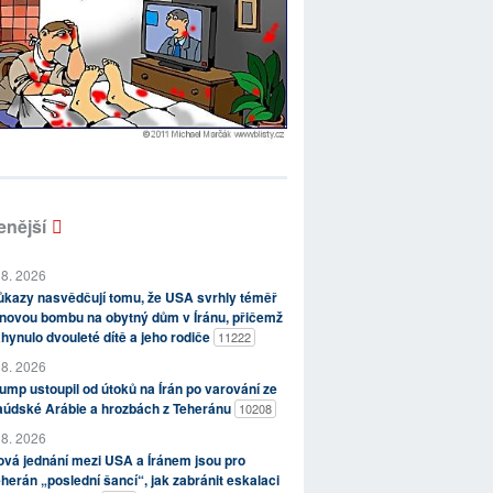
enější
 8. 2026
kazy nasvědčují tomu, že USA svrhly téměř
novou bombu na obytný dům v Íránu, přičemž
hynulo dvouleté dítě a jeho rodiče
11222
 8. 2026
ump ustoupil od útoků na Írán po varování ze
aúdské Arábie a hrozbách z Teheránu
10208
 8. 2026
vá jednání mezi USA a Íránem jsou pro
herán „poslední šancí“, jak zabránit eskalaci