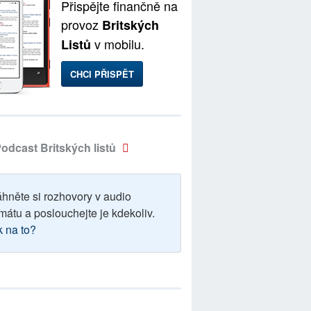
Přispějte finančně na
provoz
Britských
v mobilu.
Listů
CHCI PŘISPĚT
odcast Britských listů
áhněte si rozhovory v audio
mátu a poslouchejte je kdekoliv.
k na to?