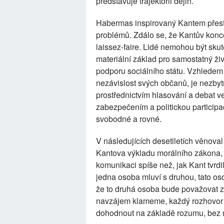
představuje trajektorii dějin.
Habermas inspirovaný Kantem přest
problémů. Zdálo se, že Kantův konc
laissez-faire. Lidé nemohou být sk
materiální základ pro samostatný ži
podporu sociálního státu. Vzhledem
nezávislost svých občanů, je nezbytn
prostřednictvím hlasování a debat 
zabezpečením a politickou participac
svobodné a rovné.
V následujících desetiletích věnov
Kantova výkladu morálního zákona, kt
komunikaci spíše než, jak Kant tvr
jedna osoba mluví s druhou, tato oso
že to druhá osoba bude považovat za 
navzájem klameme, každý rozhovor j
dohodnout na základě rozumu, bez n