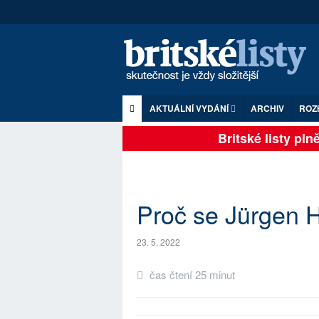
AKTUÁLNÍ VYDÁNÍ
ARCHIV
ROZ
Britské listy plně z
Proč se Jürgen H
23. 5. 2022
čas čtení 25 minut