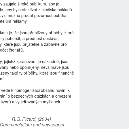
by zaujalo široké publikum, aby je
lo, aby bylo efektivní z hlediska nákladů
bylo možno prodat pozornost publika
telům reklamy.
kem je, že jsou přehlíženy příběhy, které
ly pohoršit, a přednost dostávají
y, které jsou přijatelné a zábavné pro
počet čtenářů.
y, jejichž zpracování je nákladné, jsou
vány nebo opomíjeny, nevšímavě jsou
zeny také ty příběhy, které jsou finančně
ní.
 vede k homogenizaci obsahu novin, k
vání o bezpečných otázkách a omezení
názorů a vyjadřovaných myšlenek.
R.G. Picard, (2004)
“Commercialism and newspaper