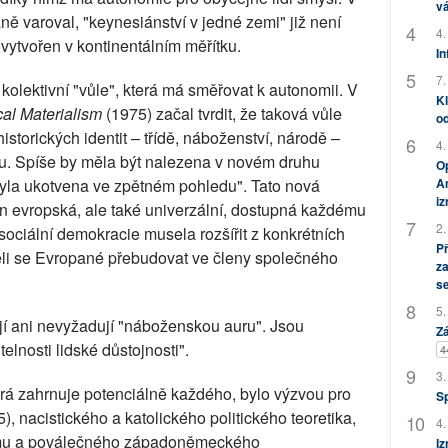
vá
ě varoval, "keynesiánství v jedné zemi" již není
4.
vytvořen v kontinentálním měřítku.
In
7.
lektivní "vůle", která má směřovat k autonomii. V
Kl
cal Materialism
(1975) začal tvrdit, že taková vůle
od
storických identit – třídě, náboženství, národě –
4.
ku. Spíše by měla být nalezena v novém druhu
Op
 nebyla ukotvena ve zpětném pohledu". Tato nová
Am
i
jen evropská, ale také univerzální, dostupná každému
2.
sociální demokracie musela rozšířit z konkrétních
P
li se Evropané přebudovat ve členy společného
za
s
5.
ají ani nevyžadují "náboženskou auru". Jsou
Zá
lnosti lidské důstojnosti".
4
3.
která zahrnuje potenciálně každého, bylo výzvou pro
S
, nacistického a katolického politického teoretika,
4.
ežimu a poválečného západoněmeckého
Iz