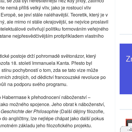
tu, se zdá být neřešitelnější než kdy jindy, zatímco
ie nemá příliš velký vliv, jako je rostoucí vliv
vropě, se jeví stále naléhavější. Teoretik, který je v
 ale mimo ni stále okrajovější, se nejvíce proslavil
intelektuálové ovlivňují politiku formováním veřejného
stane nejpřesvědčivějším protipříkladem vlastního
ické postoje drží pohromadě světonázor, který
ozofa 18. století Immanuela Kanta. Přesto byl
stínu pochybností o tom, zda se tato vize může
turních zdrojích, od dědictví francouzské revoluce po
u vůli na podporu svého programu.
dlo Habermase k přehodnocení náboženství –
 jako možného spojence. Jeho obrat k náboženství,
 Geschichte der Philosophie
(Další dějiny filozofie,
do angličtiny, lze nejlépe chápat jako další pokus
motném základu jeho filozofického projektu.