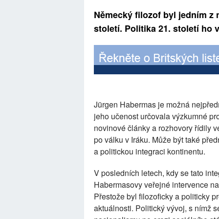
Německý filozof byl jedním z n
století. Politika 21. století ho
Jürgen Habermas je možná nejpředněj
jeho učenost určovala výzkumné progr
novinové články a rozhovory řídily 
po válku v Iráku. Může být také pře
a politickou integraci kontinentu.
V posledních letech, kdy se tato int
Habermasovy veřejné intervence nab
Přestože byl filozoficky a politicky p
aktuálnosti. Politický vývoj, s nímž 