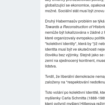
globalizující se ekonomice, opakovan
možné. Sociální stát musí být znovu 
Druhý Habermasův problém se týká ko
Towards a Reconstruction of Histori
nemůže být lokalizována v žádné z hi
které organizovaly evropskou politi
"kolektivní identity", která by "již
identita musí být ve skutečnosti ne
člověku bez výjimky. Stejně jako se 
zemí na sjednocený kontinent, muse
lidstva.
Tvrdil, že liberální demokracie nem
založeny na "respektování nedotknute
Toto volání po kolektivní identitě, 
myšlenky Carla Schmitta (1888-1985)
který ovlivnil myšlení Hitlerova r