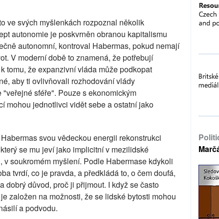
o ve svých myšlenkách rozpoznal několik
ept autonomie je poskvrněn obranou kapitalismu
utečně autonomní, kontroval Habermas, pokud nemají
vot. V moderní době to znamená, že potřebují
 k tomu, že expanzivní vláda může podkopat
é, aby ti ovlivňovali rozhodování vlády
ve "veřejné sféře". Pouze s ekonomickým
í mohou jednotlivci vidět sebe a ostatní jako
Polit
al Habermas svou vědeckou energii rekonstrukci
Marč
erý se mu jeví jako implicitní v mezilidské
dil, v soukromém myšlení. Podle Habermase kdykoli
ba tvrdí, co je pravda, a předkládá to, o čem doufá,
dobrý důvod, proč ji přijmout. I když se často
e založen na možnosti, že se lidské bytosti mohou
ásilí a podvodu.