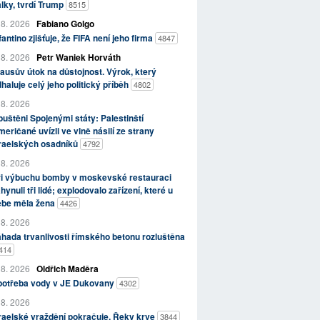
lky, tvrdí Trump
8515
 8. 2026
Fabiano Golgo
fantino zjišťuje, že FIFA není jeho firma
4847
 8. 2026
Petr Waniek Horváth
ausův útok na důstojnost. Výrok, který
haluje celý jeho politický příběh
4802
 8. 2026
uštěni Spojenými státy: Palestinští
eričané uvízli ve vlně násilí ze strany
zraelských osadníků
4792
 8. 2026
ři výbuchu bomby v moskevské restauraci
hynuli tři lidé; explodovalo zařízení, které u
ebe měla žena
4426
 8. 2026
hada trvanlivosti římského betonu rozluštěna
414
 8. 2026
Oldřich Maděra
potřeba vody v JE Dukovany
4302
 8. 2026
raelské vraždění pokračuje. Řeky krve
3844