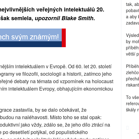
tak, a
ejvlivnějších veřejných intelektuálů 20.
pobavi
a aby 
 však semlela,
upozornil Blake Smith
.
zadava
Výsled
by moh
příběh
větší 
ším intelektuálem v Evropě. Od 60. let 20. století
Příběh
zlehčo
amy ve filozofii, sociologii a historii, zatímco jeho
přechá
veřejné debaty na témata od vzpomínek na holocaust
riskant
dním intelektuálem Evropy, obhajujícím ekonomickou
To vše
refero
egrace zastavila, by se dalo očekávat, že
škály 
udou na naléhavosti. Místo toho se stal opak:
roduktivní jako vždy, zdálo se, že jeho dílo ztrácí na
se po desetiletí potýkal, od populistického