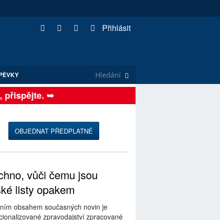
Přihlásit
PĚVKY
ispějte. ➥
OBJEDNAT PŘEDPLATNÉ
hno, vůči čemu jsou
ské listy opakem
ním obsahem současných novin je
ionalizované zpravodajství zpracované