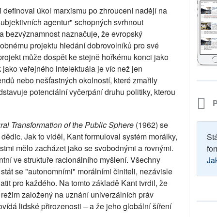
si definoval úkol marxismu po zhroucení nadějí na
 subjektivních agentur" schopných svrhnout
a bezvýznamnost naznačuje, že evropský
dobnému projektu hledání dobrovolníků pro své
projekt může dospět ke stejně hořkému konci jako
jako veřejného intelektuála je víc než jen
endů nebo nešťastných okolností, které zmařily
stavuje potenciální vyčerpání druhu politiky, kterou
P
ral Transformation of the Public Sphere
(1962) se
dědic. Jak to viděl, Kant formuloval systém morálky,
St
ostmi mělo zacházet jako se svobodnými a rovnými.
for
entní ve struktuře racionálního myšlení. Všechny
Ja
stát se "autonomními" morálními činiteli, nezávisle
atit pro každého. Na tomto základě Kant tvrdil, že
ý režim založený na uznání univerzálních práv
vídá lidské přirozenosti – a že jeho globální šíření