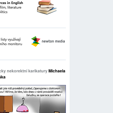
icky nekorektní karikatury
Michaela
áka