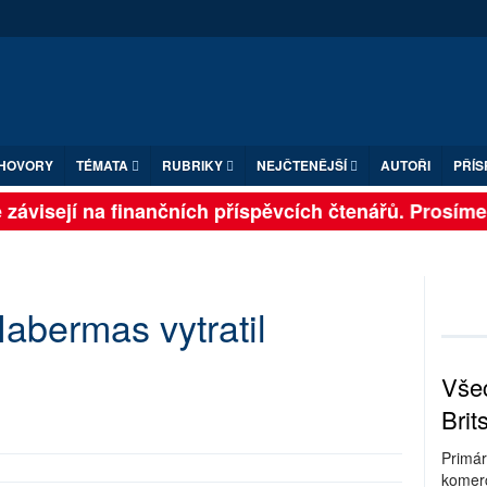
HOVORY
TÉMATA
RUBRIKY
NEJČTENĚJŠÍ
AUTOŘI
PŘÍS
ávisejí na finančních příspěvcích čtenářů. Prosíme, př
abermas vytratil
Všec
Brit
Primár
komerc