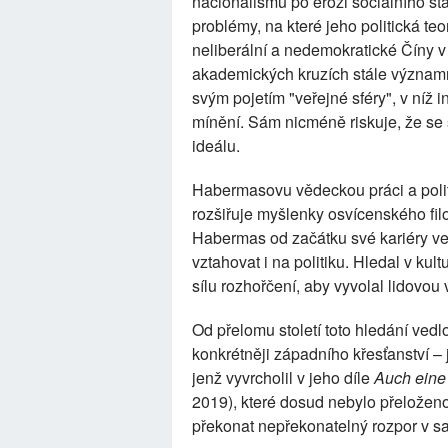
nacionalismu po erozi sociálního stá
problémy, na které jeho politická teor
neliberální a nedemokratické Číny v E
akademických kruzích stále významný,
svým pojetím "veřejné sféry", v níž 
mínění. Sám nicméně riskuje, že se 
ideálu.
Habermasovu vědeckou práci a polit
rozšiřuje myšlenky osvícenského fil
Habermas od začátku své kariéry ve 
vztahovat i na politiku. Hledal v kul
sílu rozhořčení, aby vyvolal lidovo
Od přelomu století toto hledání ve
konkrétněji západního křesťanství –
jenž vyvrcholil v jeho díle
Auch eine
2019), které dosud nebylo přeloženo 
překonat nepřekonatelný rozpor v sa