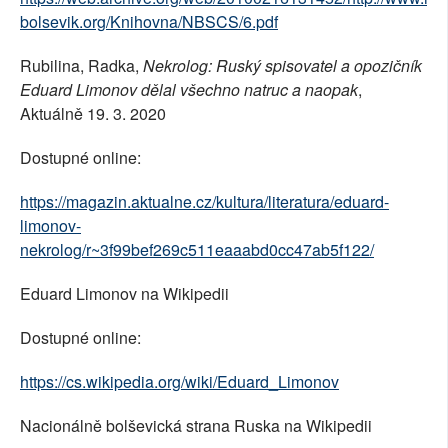
bolsevik.org/Knihovna/NBSCS/6.pdf
Rubilina, Radka,
Nekrolog: Ruský spisovatel a opozičník
Eduard Limonov dělal všechno natruc a naopak
,
Aktuálně 19. 3. 2020
Dostupné online:
https://magazin.aktualne.cz/kultura/literatura/eduard-
limonov-
nekrolog/r~3f99bef269c511eaaabd0cc47ab5f122/
Eduard Limonov na Wikipedii
Dostupné online:
https://cs.wikipedia.org/wiki/Eduard_Limonov
Nacionálně bolševická strana Ruska na Wikipedii