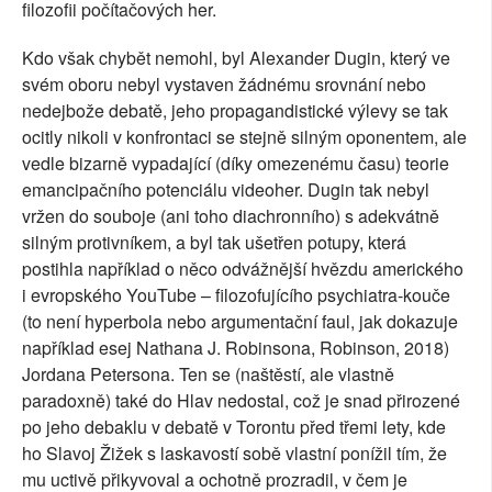
filozofii počítačových her.
Kdo však chybět nemohl, byl Alexander Dugin, který ve
svém oboru nebyl vystaven žádnému srovnání nebo
nedejbože debatě, jeho propagandistické výlevy se tak
ocitly nikoli v konfrontaci se stejně silným oponentem, ale
vedle bizarně vypadající (díky omezenému času) teorie
emancipačního potenciálu videoher. Dugin tak nebyl
vržen do souboje (ani toho diachronního) s adekvátně
silným protivníkem, a byl tak ušetřen potupy, která
postihla například o něco odvážnější hvězdu amerického
i evropského YouTube – filozofujícího psychiatra-kouče
(to není hyperbola nebo argumentační faul, jak dokazuje
například esej Nathana J. Robinsona, Robinson, 2018)
Jordana Petersona. Ten se (naštěstí, ale vlastně
paradoxně) také do Hlav nedostal, což je snad přirozené
po jeho debaklu v debatě v Torontu před třemi lety, kde
ho Slavoj Žižek s laskavostí sobě vlastní ponížil tím, že
mu uctivě přikyvoval a ochotně prozradil, v čem je