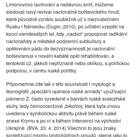
Limonovovo lavírování a nedávnou smrt, můžeme
sledovat nový revival nacionálně bolševického hnutí,
které původně vzniklo souběžně už v meziválečném
Rusku i Německu (Dugin, 2010), po určitém vzepětí na
konci osmdesátých let, kdy „nacbol“ propojoval radikální
nacionalisty a městské podzemní subkultury a
opětovném pádu do bezvýznamnosti je nacionální
bolševismus v novém kabátě opět rehabilitován, a
tentokrát už, jakkoli nepřiznaně nebo oklikou, s politickou
podporou, v centru ruské politiky.
Připomeňme zde tak v této souvislosti i mytologii a
ikonografii „speciální operace ruské armády“ využívající
písmeno Z, často vyvedené v barvách ruské svatojiřské
stuhy, tedy černooranžové „bikolóry, která byla znovu
uvedena v symbolickou aktivitu právě během ruské
anexe Krymu a po ní a během intervenci na východní
Ukrajině. (BVA, 23. 4. 2014) Všechno to jsou znaky
syntetizující mnoho protichůdných proudů, stejně jako to