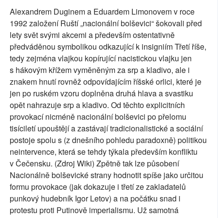
Alexandrem Duginem a Eduardem Limonovem v roce
1992 založení Ruští „nacionální bolševici“ šokovali před
lety svět svými akcemi a především ostentativně
předváděnou symbolikou odkazující k insigniím Třetí říše,
tedy zejména vlajkou kopírující nacistickou vlajku jen
s hákovým křížem vyměněným za srp a kladivo, ale i
znakem hnutí rovněž odpovídajícím říšské orlici, které je
jen po ruském vzoru doplněna druhá hlava a svastiku
opět nahrazuje srp a kladivo. Od těchto explicitních
provokací nicméně nacionální bolševici po přelomu
tisíciletí upouštějí a zastávají tradicionalistické a sociální
postoje spolu s (z dnešního pohledu paradoxně) politikou
neintervence, která se tehdy týkala především konfliktu
v Čečensku. (Zdroj Wiki) Zpětně tak lze působení
Nacionálně bolševické strany hodnotit spíše jako určitou
formu provokace (jak dokazuje i třetí ze zakladatelů
punkový hudebník Igor Letov) a na počátku snad i
protestu proti Putinově imperialismu. Už samotná