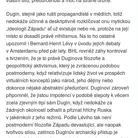
vlastní sílu, předurčenost a moc na straně druhé.
Dugin, stejně jako ruští propagandisté v médiích, totiž
nedokáže účinně a deskriptivně rozklíčovat onu mytickou
„ideologii Západu“ ať už existuje nebo ne, protože na její
místo si dosadil právě nihilismus. Na to ho ostatně
upozornil i Bernard-Henri Lévy v úvodu jejich debaty
v Amsterdamu před pár lety. BHL rovněž záhy kontroval
s tvrzením, že je to právě Duginova filozofie a
geopolitický aktivismus, který je zvrácenou podobou
postmoderny, když relativizuje lidský život ve prospěch
virtuálních konceptů jako národ, jeho dějiny nebo
dokonce nějaké abstraktní předurčení. Duginovi zároveň
připomněl, že jistou impotencí v podobě slepoty k věcem
zcela zjevným trpí sám Dugin, když nedokáže za
žádných okolností odhalit a přiznat hříchy Ruska
v jakémkoli z jeho režimů. Podle Léviho tak není
postmoderní filozofie Západu devastující, ale naopak
tvořivou silou, zatímco Duginův archaický přístup je