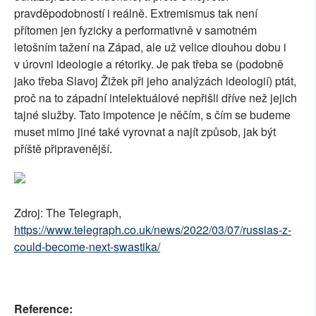
pravděpodobností i reálně. Extremismus tak není
přítomen jen fyzicky a performativně v samotném
letošním tažení na Západ, ale už velice dlouhou dobu i
v úrovni ideologie a rétoriky. Je pak třeba se (podobně
jako třeba Slavoj Žižek při jeho analýzách ideologií) ptát,
proč na to západní intelektuálové nepřišli dříve než jejich
tajné služby. Tato impotence je něčím, s čím se budeme
muset mimo jiné také vyrovnat a najít způsob, jak být
příště připravenější.
Zdroj: The Telegraph,
https://www.telegraph.co.uk/news/2022/03/07/russias-z-
could-become-next-swastika/
Reference: