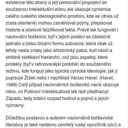
existence této strany a její personální propojení se
současnou intelektuální elitou ale ukazuje cynismus
celého ruského ideologického prostoru, kde se (dnes už
zcela otevřeně) mohou zaměňovat pojmy, přepisovat
historie a účelově falzifikovat fakta. Právě tak fungovali i
nacionální bolševici, byť v jejich podání se částečně
jednalo o jistou bizarní formu subverze, která však už
tehdy nesla znaky jako ahistorický patos, kult násilí a
striktně vertikální hierarchii, což jsou aspekty, které
protekly (byť v rafinovanější podobě) do současného
režimu, kde fungují jako typická cynická ideologie, jak ji
popisuje Žižek nebo i například Václav Havel. (Havel,
1989) Celý případ nacionálních bolševiků navíc ukazuje
něco, co Putinovi intelektuálové tak rádi předhazují
Západu, tedy totální rozpad hodnot a pojmů s jejich
významy.
Důležitou postavou a autorem nacionálně bolševické
literatury je také nedávno zemřelý ruský opozičník (sic!) a