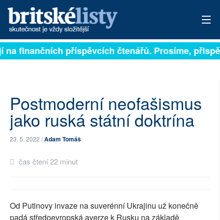
na finančních příspěvcích čtenářů. Prosíme, přispějte
PŘIHLÁSIT
AKTUÁLNÍ VYDÁNÍ
ARCHIV
Postmoderní neofašismus
jako ruská státní doktrína
ROZHOVORY
23. 5. 2022 /
Adam Tomáš
TÉMATA
čas čtení 22 minut
NEJČTENĚJŠÍ ZA 7 DNÍ
AUTOŘI
Od Putinovy invaze na suverénní Ukrajinu už konečně
PŘÍSPĚVKY NA PROVOZ
padá středoevropská averze k Rusku na základě