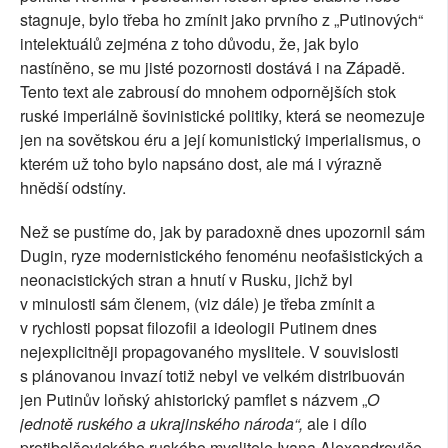
stagnuje, bylo třeba ho zmínit jako prvního z „Putinových“
intelektuálů zejména z toho důvodu, že, jak bylo
nastíněno, se mu jisté pozornosti dostává i na Západě.
Tento text ale zabrousí do mnohem odpornějších stok
ruské imperiálně šovinistické politiky, která se neomezuje
jen na sovětskou éru a její komunistický imperialismus, o
kterém už toho bylo napsáno dost, ale má i výrazně
hnědší odstíny.
Než se pustíme do, jak by paradoxně dnes upozornil sám
Dugin, ryze modernistického fenoménu neofašistických a
neonacistických stran a hnutí v Rusku, jichž byl
v minulosti sám členem, (viz dále) je třeba zmínit a
v rychlosti popsat filozofii a ideologii Putinem dnes
nejexplicitněji propagovaného myslitele. V souvislosti
s plánovanou invazí totiž nebyl ve velkém distribuován
jen Putinův loňský ahistorický pamflet s názvem „
O
jednotě ruského a ukrajinského národa“,
ale i dílo
protibolševického ruského myslitele Ivana Alexandroviče