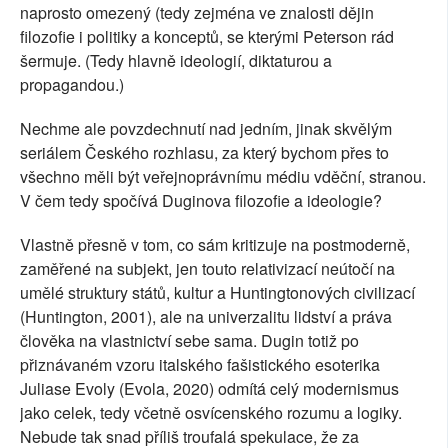
naprosto omezený (tedy zejména ve znalosti dějin
filozofie i politiky a konceptů, se kterými Peterson rád
šermuje. (Tedy hlavně ideologií, diktaturou a
propagandou.)
Nechme ale povzdechnutí nad jedním, jinak skvělým
seriálem Českého rozhlasu, za který bychom přes to
všechno měli být veřejnoprávnímu médiu vděční, stranou.
V čem tedy spočívá Duginova filozofie a ideologie?
Vlastně přesně v tom, co sám kritizuje na postmoderně,
zaměřené na subjekt, jen touto relativizací neútočí na
umělé struktury států, kultur a Huntingtonových civilizací
(Huntington, 2001), ale na univerzalitu lidství a práva
člověka na vlastnictví sebe sama. Dugin totiž po
přiznávaném vzoru italského fašistického esoterika
Juliase Evoly (Evola, 2020) odmítá celý modernismus
jako celek, tedy včetně osvícenského rozumu a logiky.
Nebude tak snad příliš troufalá spekulace, že za