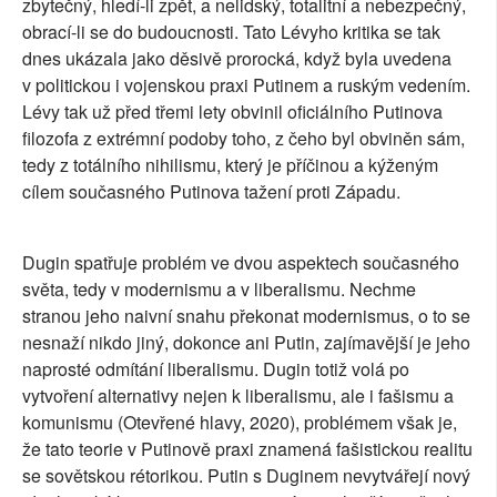
zbytečný, hledí-li zpět, a nelidský, totalitní a nebezpečný,
obrací-li se do budoucnosti. Tato Lévyho kritika se tak
dnes ukázala jako děsivě prorocká, když byla uvedena
v politickou i vojenskou praxi Putinem a ruským vedením.
Lévy tak už před třemi lety obvinil oficiálního Putinova
filozofa z extrémní podoby toho, z čeho byl obviněn sám,
tedy z totálního nihilismu, který je příčinou a kýženým
cílem současného Putinova tažení proti Západu.
Dugin spatřuje problém ve dvou aspektech současného
světa, tedy v modernismu a v liberalismu. Nechme
stranou jeho naivní snahu překonat modernismus, o to se
nesnaží nikdo jiný, dokonce ani Putin, zajímavější je jeho
naprosté odmítání liberalismu. Dugin totiž volá po
vytvoření alternativy nejen k liberalismu, ale i fašismu a
komunismu (Otevřené hlavy, 2020), problémem však je,
že tato teorie v Putinově praxi znamená fašistickou realitu
se sovětskou rétorikou. Putin s Duginem nevytvářejí nový