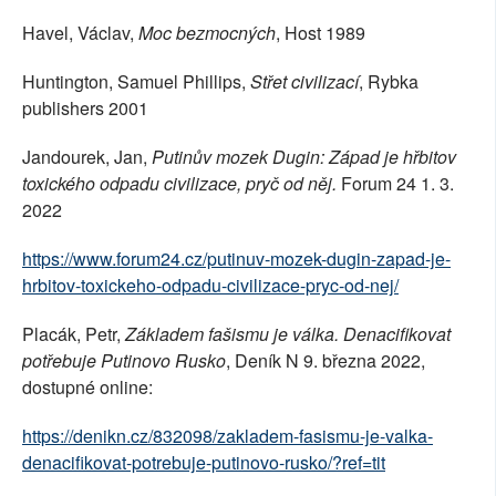
Havel, Václav,
Moc bezmocných
, Host 1989
Huntington, Samuel Phillips,
Střet civilizací
, Rybka
publishers 2001
Jandourek, Jan,
Putinův mozek Dugin: Západ je hřbitov
toxického odpadu civilizace, pryč od něj.
Forum 24 1. 3.
2022
https://www.forum24.cz/putinuv-mozek-dugin-zapad-je-
hrbitov-toxickeho-odpadu-civilizace-pryc-od-nej/
Placák, Petr,
Základem fašismu je válka. Denacifikovat
potřebuje Putinovo Rusko
, Deník N 9. března 2022,
dostupné online:
https://denikn.cz/832098/zakladem-fasismu-je-valka-
denacifikovat-potrebuje-putinovo-rusko/?ref=tit