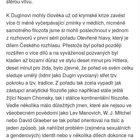
sférou vlivu.
K Duginovi mohly člověka už od krymské krize zavést
více či méně vyčerpávající zmínky v médiích, nicméně
samotného filozofa jsme si mohli poslechnout v jednom
z rozhovorů v první sérii pořadu Otevřené hlavy, který je
dílem Českého rozhlasu. Přestože byl pořad později
rozšířen o více dílů a na vyváženost pozvaných byl
kladen až bizarní důraz ve stylu deset minut pro Hitlera,
deset minut pro žida, bylo zjevné, že pořad ve svém celku
sleduje umělý (lidmi jako Dugin vyvolaný) střet tzv.
pokroku a tzv. tradice. Z pořadu tak zcela vypadli jak
zástupci analytické filozofie jako například stále ještě
žijící Noam Chomsky, tak i stálice kontinentální filozofie.
Vedle několika málo důležitých jmen, které ale nejsou ve
všeobecném povědomí jako Lev Manovich, W. J. Mitchel
nebo David Graeber se tak pořad orientoval na tisíc a
jeden způsob, jak nahlížet problém (zejména sexuálních
a genderových) identit nebo v několika dílech dokonce na