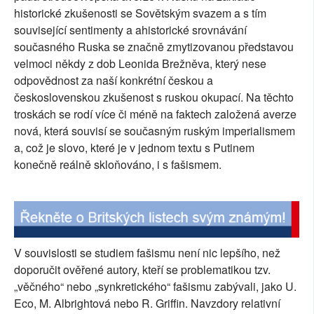
historické zkušenosti se Sovětským svazem a s tím
SOCIÁLNÍ SÍTĚ
související sentimenty a ahistorické srovnávání
současného Ruska se značně zmytizovanou představou
RUBRIKY
velmoci někdy z dob Leonida Brežněva, který nese
odpovědnost za naší konkrétní českou a
PLNÁ VERZE STRÁNEK
československou zkušenost s ruskou okupací. Na těchto
troskách se rodí více či méně na faktech založená averze
nová, která souvisí se současným ruským imperialismem
a, což je slovo, které je v jednom textu s Putinem
konečně reálně skloňováno, i s fašismem.
V souvislosti se studiem fašismu není nic lepšího, než
doporučit ověřené autory, kteří se problematikou tzv.
„věčného“ nebo „synkretického“ fašismu zabývali, jako U.
Eco, M. Albrightová nebo R. Griffin. Navzdory relativní