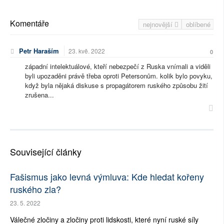
Komentáře
nejnovější
oblíbené
Petr Haraším
23. kvě. 2022
0
západní intelektuálové, kteří nebezpečí z Ruska vnímali a viděli
byli upozaděni právě třeba oproti Petersonům. kolik bylo povyku,
když byla nějaká diskuse s propagátorem ruského způsobu žití
zrušena...
Související články
Fašismus jako levná výmluva: Kde hledat kořeny
ruského zla?
23. 5. 2022
Válečné zločiny a zločiny proti lidskosti, které nyní ruské síly