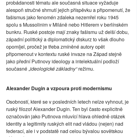
probádanosti tématu ale současná situace vyžaduje
alespoň stručné shrnutí jejich příspěvku a připomenutí, že
fašismus jako fenomén zdaleka nezemřel roku 1945
spolu s Mussolinim v Miláně nebo Hitlerem v berlínském
bunkru. Ruské postoje mají znaky fašismu už delší dobu,
západní politický a diplomatický diskurz to však dlouho
opomíjel, pročež je třeba zmíněné autory opět
připomenout v kontextu ruské invaze na Západ stejně
jako přední Putinovy ideology a intelektuální podloží
současné „
ideologické základny“
režimu.
Alexander Dugin a vzpoura proti modernismu
Osobností, které se v posledních letech nelze vyhnout, je
ruský filozof Alexander Dugin. Ten byl často explicitně
označován jako Putinova mluvící hlava ohledně otázek
identity a legitimity ruských elit nad vládou (nejen) nad
federací, ale i v podstatě nad celou bývalou sovětskou