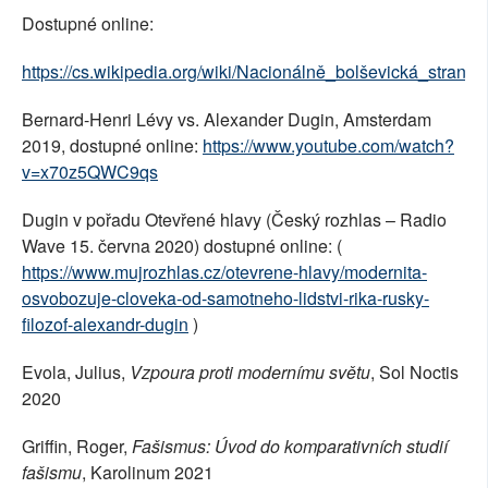
Dostupné online:
https://cs.wikipedia.org/wiki/Nacionálně_bolševická_strana
Bernard-Henri Lévy vs. Alexander Dugin, Amsterdam
2019, dostupné online:
https://www.youtube.com/watch?
v=x70z5QWC9qs
Dugin v pořadu Otevřené hlavy (Český rozhlas – Radio
Wave 15. června 2020) dostupné online: (
https://www.mujrozhlas.cz/otevrene-hlavy/modernita-
osvobozuje-cloveka-od-samotneho-lidstvi-rika-rusky-
filozof-alexandr-dugin
)
Evola, Julius,
Vzpoura proti modernímu světu
, Sol Noctis
2020
Griffin, Roger,
Fašismus: Úvod do komparativních studií
fašismu
, Karolinum 2021