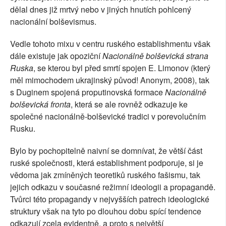
dělal dnes již mrtvý nebo v jiných hnutích pohlcený
nacionální bolševismus.
Vedle tohoto mixu v centru ruského establishmentu však
dále existuje jak opoziční
Nacionálně bolševická strana
Ruska
, se kterou byl před smrtí spojen E. Limonov (který
měl mimochodem ukrajinský původ! Anonym, 2008), tak
s Duginem spojená proputinovská formace
Nacionálně
bolševická fronta
, která se ale rovněž odkazuje ke
společné nacionálně-bolševické tradici v porevolučním
Rusku.
Bylo by pochopitelně naivní se domnívat, že větší část
ruské společnosti, která establishment podporuje, si je
vědoma jak zmíněných teoretiků ruského fašismu, tak
jejich odkazu v současné režimní ideologii a propagandě.
Tvůrci této propagandy v nejvyšších patrech ideologické
struktury však na tyto po dlouhou dobu spící tendence
odkazují zcela evidentně, a proto s největší