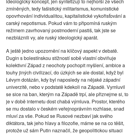
ideologický koncept, jen syntetizují to nejhorší ze všech
zmíněných, tedy fašistický militarismus, komunistické
opovrhování individualitou, kapitalistické vykořisťování a
carský nepotismus. Pokud vám to připomíná ruským
režimem zavrhovaný postmoderní pastiš, tak jste se
nezbláznili vy, ale ruský ideologický aparát.
A ještě jedno upozornění na klíčový aspekt v debatě.
Dugin s bolestínskou stížností sobě vlastní obviňuje
kolektivní Západ z neochoty pochopit myšlení, ambice a
touhy jiných civilizací, do úzkých se ale dostal, když byl
Lévym dotázán, kdy byl naposledy na nějaké západní
univerzitě, nebo v podstatě kdekoli na Západě. Vymluvil
se sice na ban, kterým na Západě trpí, ale přiznejme si, to
je v době internetu dost chabá výmluva. Prostor, kterého
se mu dostalo v českém veřejnoprávním rozhlase, snad
mluví za vše. Pokud se Rusové nezbaví jak svého
diktátora, tak jeho hlavy a filozofie, máme se na co těšit,
protože už sám Putin naznačil, že geopolitickou situaci