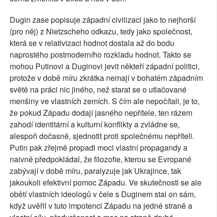
Dugin zase popisuje západní civilizaci jako to nejhorší
(pro něj) z Nietzscheho odkazu, tedy jako společnost,
která se v relativizaci hodnot dostala až do bodu
naprostého postmoderního rozkladu hodnot. Takto se
mohou Putinovi a Duginovi jevit někteří západní politici,
protože v době míru zkrátka nemají v bohatém západním
světě na práci nic jiného, než starat se o utlačované
menšiny ve vlastních zemích. S čím ale nepočítali, je to,
že pokud Západu dodají jasného nepřítele, ten rázem
zahodí identitární a kulturní konflikty a zvládne se,
alespoň dočasně, sjednotit proti společnému nepříteli.
Putin pak zřejmě propadl moci vlastní propagandy a
naivně předpokládal, že filozofie, kterou se Evropané
zabývají v době míru, paralyzuje jak Ukrajince, tak
jakoukoli efektivní pomoc Západu. Ve skutečnosti se ale
obětí vlastních ideologů v čele s Duginem stal on sám,
když uvěřil v tuto impotenci Západu na jedné straně a