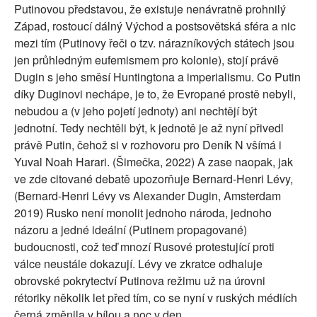
Putinovou představou, že existuje nenávratně prohnilý
Západ, rostoucí dálný Východ a postsovětská sféra a nic
mezi tím (Putinovy řeči o tzv. nárazníkových státech jsou
jen průhledným eufemismem pro kolonie), stojí právě
Dugin s jeho směsí Huntingtona a imperialismu. Co Putin
díky Duginovi nechápe, je to, že Evropané prostě nebyli,
nebudou a (v jeho pojetí jednoty) ani nechtějí být
jednotní. Tedy nechtěli být, k jednotě je až nyní přivedl
právě Putin, čehož si v rozhovoru pro Deník N všímá i
Yuval Noah Harari. (Šimečka, 2022) A zase naopak, jak
ve zde citované debatě upozorňuje Bernard-Henri Lévy,
(Bernard-Henri Lévy vs Alexander Dugin, Amsterdam
2019) Rusko není monolit jednoho národa, jednoho
názoru a jedné ideální (Putinem propagované)
budoucnosti, což teď mnozí Rusové protestující proti
válce neustále dokazují. Lévy ve zkratce odhaluje
obrovské pokrytectví Putinova režimu už na úrovni
rétoriky několik let před tím, co se nyní v ruských médiích
černá změnila v bílou a noc v den.