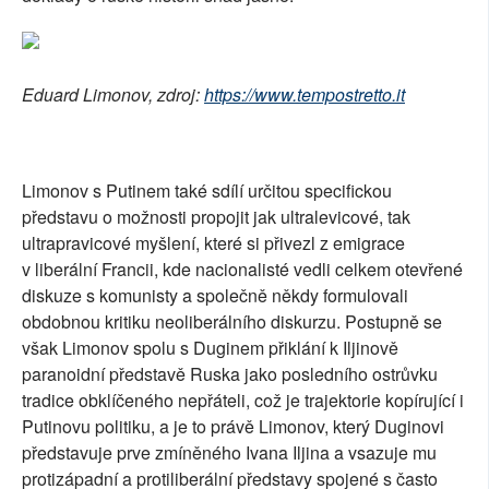
Eduard Limonov, zdroj:
https://www.tempostretto.it
Limonov s Putinem také sdílí určitou specifickou
představu o možnosti propojit jak ultralevicové, tak
ultrapravicové myšlení, které si přivezl z emigrace
v liberální Francii, kde nacionalisté vedli celkem otevřené
diskuze s komunisty a společně někdy formulovali
obdobnou kritiku neoliberálního diskurzu. Postupně se
však Limonov spolu s Duginem přiklání k Iljinově
paranoidní představě Ruska jako posledního ostrůvku
tradice obklíčeného nepřáteli, což je trajektorie kopírující i
Putinovu politiku, a je to právě Limonov, který Duginovi
představuje prve zmíněného Ivana Iljina a vsazuje mu
protizápadní a protiliberální představy spojené s často