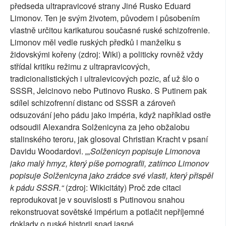
předseda ultrapravicové strany Jiné Rusko Eduard
Limonov. Ten je svým životem, původem i působením
vlastně určitou karikaturou současné ruské schizofrenie.
Limonov měl vedle ruských předků i manželku s
židovskými kořeny (zdroj: Wiki) a politicky rovněž vždy
střídal kritiku režimu z ultrapravicových,
tradicionalistických i ultralevicových pozic, ať už šlo o
SSSR, Jelcinovo nebo Putinovo Rusko. S Putinem pak
sdílel schizofrenní distanc od SSSR a zároveň
odsuzování jeho pádu jako impéria, když například ostře
odsoudil Alexandra Solženicyna za jeho obžalobu
stalinského teroru, jak glosoval Christian Kracht v psaní
Davidu Woodardovi.
„
„Solženicyn popisuje Limonova
jako malý hmyz, který píše pornografii, zatímco Limonov
popisuje Solženicyna jako zrádce své vlasti, který přispěl
k pádu SSSR.“
(zdroj: Wikicitáty) Proč zde citaci
reprodukovat je v souvislosti s Putinovou snahou
rekonstruovat sovětské impérium a potlačit nepříjemné
doklady o ruské historii snad jasné.