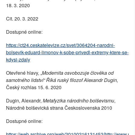
18. 3. 2020
Cit. 20. 3. 2022
Dostupné online:
https://ct24.ceskatelevize.cz/svet/3064204-narodni-
bolsevik-eduard-limonov-k-sobe-privedl-extremy-ktere-se-
kdysi-zdaly
Otevřené hlavy, „
Modernita osvobozuje člověka od
samotného lidství“ Říká ruský filozof Alexandr Dugin,
Český rozhlas 15. 6. 2020
Dugin, Alexandr,
Metafyzika národního bolševismu
,
Národně bolševická strana Československa 2010
Dostupné online:
https://web.archive.org/web/20100216131452/http://www.nar