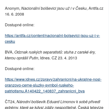
Anonym,
Nacionální bolševici jsou už i v Česku
, Antifa.cz
16. 6. 2008
Dostupné online:
https://antifa.cz/content/nacionalni-bolsevici-jsou-uz-i-v-
cesku
BVA,
Odznak ruských separatistů: stuha z carské éry,
kterou oprášil Putin
, Idnes. CZ 23. 4. 2013
Dostupné online:
https://www.idnes.cz/zpravy/zahranicni/na-ukrajine-nosi-
oranzovo-cerne-sluzky-symbol-ruskeho-
patriotismu.A140422_140837_zahranicni_bva
ČT24,
Národní bolševik Eduard Limonov k sobě přivedl
extrémy, které se kdysi zdály nespojitelné
, Česká televize