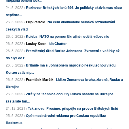
mejdanů během lock...
24. 5. 2022 /
Rozhovor Britských listů 496. Je politický aktivismus něco
nepřísto...
26. 5. 2022 /
Filip Pertold
Na čem dlouhodobě selhává rozhodování
českých vlád
26. 5. 2022 /
Kuleba: NATO na pomoc Ukrajině nedělá vůbec nic
26. 5. 2022 /
Lesley Keen
idleChatter
26. 5. 2022 /
Premiérský úřad Borise Johnsona: Zvracení a večírky až
do čtyř do r...
26. 5. 2022 /
Británie má s Johnsonem naprosto neskutečnou vládu.
Konzervativní p...
26. 5. 2022 /
František Marčík
Lidi ze Zemanova kruhu, zbraně, Rusko a
Ukrajina
26. 5. 2022 /
Ztráty na technice donutily Rusko nasadit na Ukrajině
zastaralé tan...
21. 12. 2021 /
Tak znovu: Prosíme, přispějte na provoz Britských listů
25. 5. 2022 /
Opět mezinárodní reklama pro Českou republiku:
Rasismus