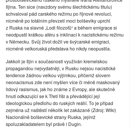
Iljina. Ten sice (navzdory svému šlechtickému titulu)
schvaloval pád carského režimu po říjnové revoluci,
nicméně po totálním převzetí moci bolševiky uprchl
z Ruska na slavné „Lodi filozofů“ a během emigrace si
neodpustil krátkou aféru s inklinací k nacistickému režimu
v Německu. Svůj život dožil ve švýcarské emigraci,
nicméně velkoruská představa ho nikdy neopustila.
Jakkoli je Iljin v současnosti využíván kremelskou
propagandou nejvydatněji, v Rusku nejsou nacistické
tendence žádnou velkou výjimkou, přičemž slovem
neonacismus zde není myšlen více či méně maskovaný
lidový rasismus, jak ho známe z Evropy, ale skutečně
hnutí odkazující se k Třetí říši a převádějící její
ideologickou předlohu do ruských reálií. To je případ
zejména už naštěstí několik let zakázané (Zdroj: Wiki)
Nacionálně bolševické strany Ruska, jejímž
spoluzakladatelem byl právě i Dugin.