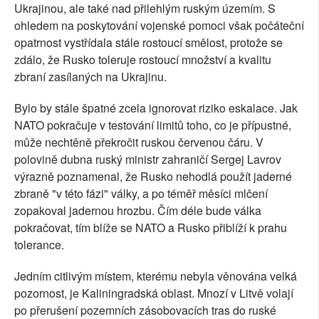
Ukrajinou, ale také nad přilehlým ruským územím. S
ohledem na poskytování vojenské pomoci však počáteční
opatrnost vystřídala stále rostoucí smělost, protože se
zdálo, že Rusko toleruje rostoucí množství a kvalitu
zbraní zasílaných na Ukrajinu.
Bylo by stále špatné zcela ignorovat riziko eskalace. Jak
NATO pokračuje v testování limitů toho, co je přípustné,
může nechtěně překročit ruskou červenou čáru. V
polovině dubna ruský ministr zahraničí Sergej Lavrov
výrazně poznamenal, že Rusko nehodlá použít jaderné
zbraně "v této fázi" války, a po téměř měsíci mlčení
zopakoval jadernou hrozbu. Čím déle bude válka
pokračovat, tím blíže se NATO a Rusko přiblíží k prahu
tolerance.
Jedním citlivým místem, kterému nebyla věnována velká
pozornost, je Kaliningradská oblast. Mnozí v Litvě volají
po přerušení pozemních zásobovacích tras do ruské