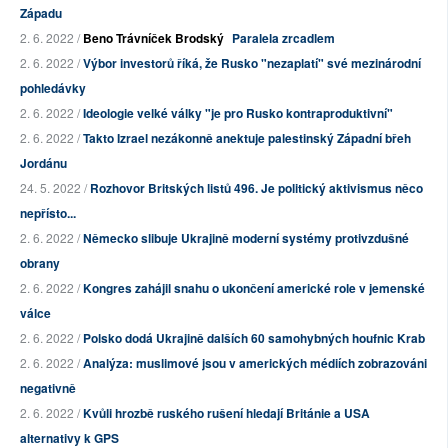
Západu
2. 6. 2022 /
Beno Trávníček Brodský
Paralela zrcadlem
2. 6. 2022 /
Výbor investorů říká, že Rusko "nezaplatí" své mezinárodní
pohledávky
2. 6. 2022 /
Ideologie velké války "je pro Rusko kontraproduktivní"
2. 6. 2022 /
Takto Izrael nezákonně anektuje palestinský Západní břeh
Jordánu
24. 5. 2022 /
Rozhovor Britských listů 496. Je politický aktivismus něco
nepřísto...
2. 6. 2022 /
Německo slibuje Ukrajině moderní systémy protivzdušné
obrany
2. 6. 2022 /
Kongres zahájil snahu o ukončení americké role v jemenské
válce
2. 6. 2022 /
Polsko dodá Ukrajině dalších 60 samohybných houfnic Krab
2. 6. 2022 /
Analýza: muslimové jsou v amerických médiích zobrazováni
negativně
2. 6. 2022 /
Kvůli hrozbě ruského rušení hledají Británie a USA
alternativy k GPS