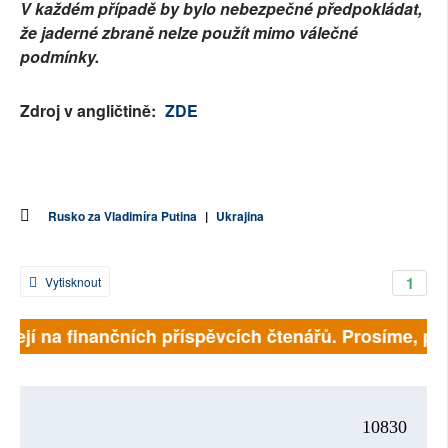
V každém případě by bylo nebezpečné předpokládat,
že jaderné zbraně nelze použít mimo válečné
podmínky.
Zdroj v angličtině:
ZDE
Rusko za Vladimíra Putina
|
Ukrajina
1
Vytisknout
sejí na finančních příspěvcích čtenářů. Prosíme, přisp
10830