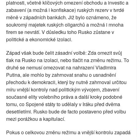
platnosti, včetně klíčových omezení obchodu a investic a
zabavení (a možná i konfiskace) ruských rezerv v tvrdé
měně v západních bankách. Již bylo oznámeno, že
soukromý majetek ruských oligarchů a možná i mnoha
firem se nevrátí. V důsledku toho Rusko zůstane v
politické a ekonomické izolaci.
Západ však bude čelit zásadní volbě: Zda omezit svůj
tlak na Rusko na izolaci, nebo tlačit na změnu režimu. To
druhé se nemusí omezovat na nahrazení Vladimira
Putina, ale mohlo by zahrnovat snahu o usnadnění
přechodu k demokracii, který by nutně zahrnoval určitou
míru vnější kontroly nad politickým vývojem, zbavení
současné elity volebního práva a další kroky podobné
tomu, co Spojené státy to udělaly v Iráku před dvěma
desetiletími. Rusko bude de facto postaveno před volbu
mezi porážkou a kapitulací.
Pokus o celkovou změnu režimu a vnější kontrolu zapadá