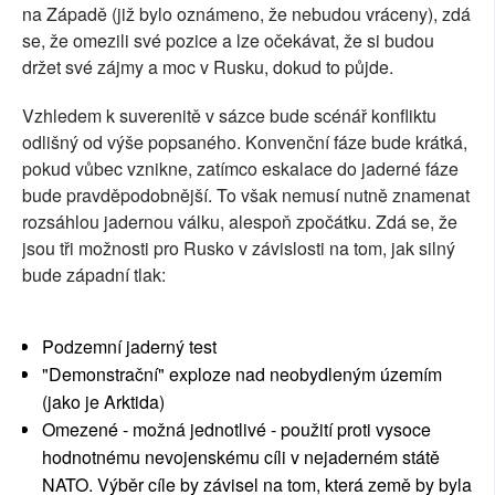
na Západě (již bylo oznámeno, že nebudou vráceny), zdá
se, že omezili své pozice a lze očekávat, že si budou
držet své zájmy a moc v Rusku, dokud to půjde.
Vzhledem k suverenitě v sázce bude scénář konfliktu
odlišný od výše popsaného. Konvenční fáze bude krátká,
pokud vůbec vznikne, zatímco eskalace do jaderné fáze
bude pravděpodobnější. To však nemusí nutně znamenat
rozsáhlou jadernou válku, alespoň zpočátku. Zdá se, že
jsou tři možnosti pro Rusko v závislosti na tom, jak silný
bude západní tlak:
Podzemní jaderný test
"Demonstrační" exploze nad neobydleným územím
(jako je Arktida)
Omezené - možná jednotlivé - použití proti vysoce
hodnotnému nevojenskému cíli v nejaderném státě
NATO. Výběr cíle by závisel na tom, která země by byla