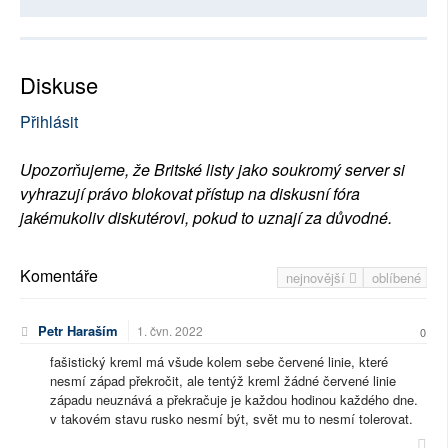
Diskuse
Přihlásit
Upozorňujeme, že Britské listy jako soukromý server si
vyhrazují právo blokovat přístup na diskusní fóra
jakémukoliv diskutérovi, pokud to uznají za důvodné.
Komentáře
nejnovější
oblíbené
Petr Haraším
1. čvn. 2022
0
fašistický kreml má všude kolem sebe červené linie, které
nesmí západ překročit, ale tentýž kreml žádné červené linie
západu neuznává a překračuje je každou hodinou každého dne.
v takovém stavu rusko nesmí být, svět mu to nesmí tolerovat.