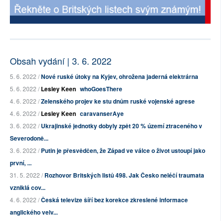
Obsah vydání | 3. 6. 2022
5. 6. 2022 /
Nové ruské útoky na Kyjev, ohrožena jaderná elektrárna
5. 6. 2022 /
Lesley Keen
whoGoesThere
4. 6. 2022 /
Zelenského projev ke stu dnům ruské vojenské agrese
4. 6. 2022 /
Lesley Keen
caravanserAye
3. 6. 2022 /
Ukrajinské jednotky dobyly zpět 20 % území ztraceného v
Severodoně...
3. 6. 2022 /
Putin je přesvědčen, že Západ ve válce o život ustoupí jako
první, ...
31. 5. 2022 /
Rozhovor Britských listů 498. Jak Česko neléčí traumata
vzniklá cov...
4. 6. 2022 /
Česká televize šíří bez korekce zkreslené informace
anglického velv...