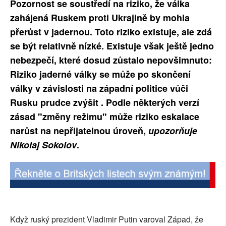
Pozornost se soustředí na riziko, že válka
SOCIÁLNÍ SÍTĚ
zahájená Ruskem proti Ukrajině by mohla
přerůst v jadernou. Toto riziko existuje, ale zdá
RUBRIKY
se být relativně nízké. Existuje však ještě jedno
nebezpečí, které dosud zůstalo nepovšimnuto:
PLNÁ VERZE STRÁNEK
Riziko jaderné války se může po skončení
války v závislosti na západní politice vůči
Rusku prudce zvýšit . Podle některých verzí
zásad "změny režimu" může riziko eskalace
narůst na nepřijatelnou úroveň,
upozorňuje
Nikolaj Sokolov
.
Když ruský prezident Vladimir Putin varoval Západ, že