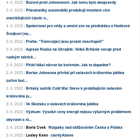
4. 6. 2022 /
Bučení proti Johnsonovi: Jak tomu bylo doopravdy
3. 6. 2022 /
Pneumatiky automobilů produkují mnohem více
znečišťujících částic n...
4. 6. 2022 /
Společnost pro vědy a umění zve na přednášku o Haškově
Švejkovi (na...
3. 6. 2022 /
Praha: "Tramvajáci jsou prostě neschopní!"
3. 6. 2022 /
Agrese Ruska na Ukrajině: Velká Británie varuje před
ruským taktick...
3. 6. 2022 /
Piráti hlásí návrat ke kořenům. Jak to dopadne?
3. 6. 2022 /
Borise Johnsona přivítal při oslavách královnina jubilea
zuřivě buč...
3. 6. 2022 /
Britský satirik Cold War Steve k probíhajícím oslavám
královnina ju...
3. 6. 2022 /
Ve Skotsku o oslavách královnina jubilea
3. 6. 2022 /
Výzkum: Vysoké ceny energií nejsou výlučným problémem
obyvatel s ní...
3. 6. 2022 /
Boris Cvek
Rozpaky nad sbližováním Česka a Polska
3. 6. 2022 /
Lesley Keen
clarityAbove