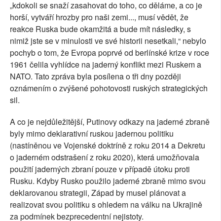
„kdokoli se snaží zasahovat do toho, co děláme, a co je
horší, vytváří hrozby pro naši zemi..., musí vědět, že
reakce Ruska bude okamžitá a bude mít následky, s
nimiž jste se v minulosti ve své historii nesetkali,“ nebylo
pochyb o tom, že Evropa poprvé od berlínské krize v roce
1961 čelila vyhlídce na jaderný konflikt mezi Ruskem a
NATO. Tato zpráva byla posílena o tři dny později
oznámením o zvýšené pohotovosti ruských strategických
sil.
A co je nejdůležitější, Putinovy ​​odkazy na jaderné zbraně
byly mimo deklarativní ruskou jadernou politiku
(nastíněnou ve Vojenské doktríně z roku 2014 a Dekretu
o jaderném odstrašení z roku 2020), která umožňovala
použití jaderných zbraní pouze v případě útoku proti
Rusku. Kdyby Rusko použilo jaderné zbraně mimo svou
deklarovanou strategii, Západ by musel plánovat a
realizovat svou politiku s ohledem na válku na Ukrajině
za podmínek bezprecedentní nejistoty.