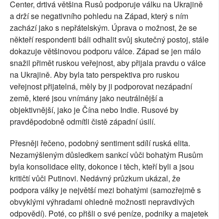
Center, drtivá většina Rusů podporuje válku na Ukrajině
a drží se negativního pohledu na Západ, který s ním
zachází jako s nepřátelským. Úprava o možnost, že se
někteří respondenti báli odhalit svůj skutečný postoj, stále
dokazuje většinovou podporu válce. Západ se jen málo
snažil přimět ruskou veřejnost, aby přijala pravdu o válce
na Ukrajině. Aby byla tato perspektiva pro ruskou
veřejnost přijatelná, měly by ji podporovat nezápadní
země, které jsou vnímány jako neutrálnější a
objektivnější, jako je Čína nebo Indie. Rusové by
pravděpodobně odmítli čistě západní úsilí.
Přesněji řečeno, podobný sentiment sdílí ruská elita.
Nezamýšleným důsledkem sankcí vůči bohatým Rusům
byla konsolidace elity, dokonce i těch, kteří byli a jsou
kritičtí vůči Putinovi. Nedávný průzkum ukázal, že
podpora války je největší mezi bohatými (samozřejmě s
obvyklými výhradami ohledně možnosti nepravdivých
odpovědí). Poté, co přišli o své peníze, podniky a majetek