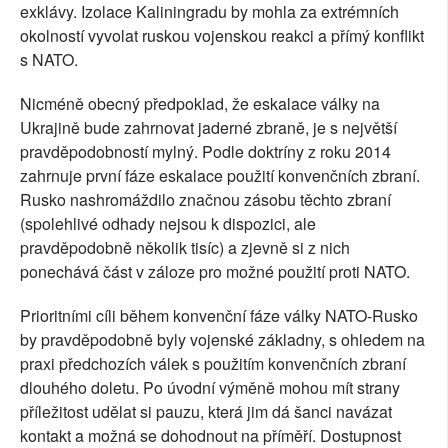
exklávy. Izolace Kaliningradu by mohla za extrémních
okolností vyvolat ruskou vojenskou reakci a přímý konflikt
s NATO.
Nicméně obecný předpoklad, že eskalace války na
Ukrajině bude zahrnovat jaderné zbraně, je s největší
pravděpodobností mylný. Podle doktríny z roku 2014
zahrnuje první fáze eskalace použití konvenčních zbraní.
Rusko nashromáždilo značnou zásobu těchto zbraní
(spolehlivé odhady nejsou k dispozici, ale
pravděpodobně několik tisíc) a zjevně si z nich
ponechává část v záloze pro možné použití proti NATO.
Prioritními cíli během konvenční fáze války NATO-Rusko
by pravděpodobně byly vojenské základny, s ohledem na
praxi předchozích válek s použitím konvenčních zbraní
dlouhého doletu. Po úvodní výměně mohou mít strany
příležitost udělat si pauzu, která jim dá šanci navázat
kontakt a možná se dohodnout na příměří. Dostupnost