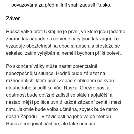
považována za přední linii snah zadusit Rusko.
Závěr
Ruská válka proti Ukrajině je první, ve které jsou jaderné
zbraně tak nápadné a červené čáry jsou tak vágní. To
vyžaduje obezřetnost na obou stranách, a přestože se
eskalaci zatím vyhýbáme, neměli bychom příliš polevit.
Po skončení války může nastat potenciálně
nebezpečnější situace. Hodně bude záležet na
rozhodnutích, která učiní Západ s ohledem na svou
dlouhodobější politiku vůči Rusku. Obezřetnost a
opatrnost bude obtížné zajistit ve stále napjatější a
nestabilnější politice uvnitř každé západní země i mezi
nimi. Jakmile bude volba učiněna, zbytek bude mimo
dosah Západu – v závislosti na jeho volbě mohou
Rusové reagovat násilně, ale také nemusí.