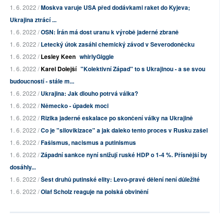
1. 6. 2022 /
Moskva varuje USA před dodávkami raket do Kyjeva;
Ukrajina ztrácí ...
1. 6. 2022 /
OSN: Írán má dost uranu k výrobě jaderné zbraně
1. 6. 2022 /
Letecký útok zasáhl chemický závod v Severodoněcku
1. 6. 2022 /
Lesley Keen
whirlyGiggle
1. 6. 2022 /
Karel Dolejší
"Kolektivní Západ" to s Ukrajinou - a se svou
budoucností - stále m...
1. 6. 2022 /
Ukrajina: Jak dlouho potrvá válka?
1. 6. 2022 /
Německo - úpadek moci
1. 6. 2022 /
Rizika jaderné eskalace po skončení války na Ukrajině
1. 6. 2022 /
Co je "silovikizace" a jak daleko tento proces v Rusku zašel
1. 6. 2022 /
Fašismus, nacismus a putinismus
1. 6. 2022 /
Západní sankce nyní snižují ruské HDP o 1-4 %. Přísnější by
dosáhly...
1. 6. 2022 /
Šest druhů putinské elity: Levo-pravé dělení není důležité
1. 6. 2022 /
Olaf Scholz reaguje na polská obvinění