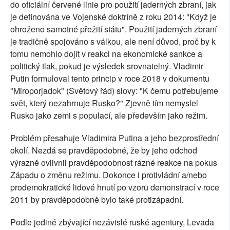
do oficiální červené linie pro použití jaderných zbraní, jak
je definována ve Vojenské doktríně z roku 2014: "Když je
ohroženo samotné přežití státu". Použití jaderných zbraní
je tradičně spojováno s válkou, ale není důvod, proč by k
tomu nemohlo dojít v reakci na ekonomické sankce a
politický tlak, pokud je výsledek srovnatelný. Vladimir
Putin formuloval tento princip v roce 2018 v dokumentu
"Miroporjadok" (Světový řád) slovy: "K čemu potřebujeme
svět, který nezahrnuje Rusko?" Zjevně tím nemyslel
Rusko jako zemi s populací, ale především jako režim.
Problém přesahuje Vladimira Putina a jeho bezprostřední
okolí. Nezdá se pravděpodobné, že by jeho odchod
výrazně ovlivnil pravděpodobnost rázné reakce na pokus
Západu o změnu režimu. Dokonce i protivládní a/nebo
prodemokratické lidové hnutí po vzoru demonstrací v roce
2011 by pravděpodobně bylo také protizápadní.
Podle jediné zbývající nezávislé ruské agentury, Levada