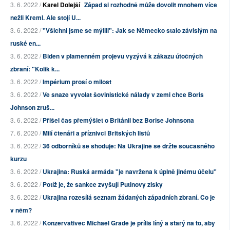
3. 6. 2022 /
Karel Dolejší
Západ si rozhodně může dovolit mnohem více
nežli Kreml. Ale stojí U...
3. 6. 2022 /
"Všichni jsme se mýlili": Jak se Německo stalo závislým na
ruské en...
3. 6. 2022 /
Biden v plamenném projevu vyzývá k zákazu útočných
zbraní: "Kolik k...
3. 6. 2022 /
Impérium prosí o milost
3. 6. 2022 /
Ve snaze vyvolat šovinistické nálady v zemi chce Boris
Johnson zruš...
3. 6. 2022 /
Přišel čas přemýšlet o Británii bez Borise Johnsona
7. 6. 2020 /
Milí čtenáři a příznivci Britských listů
3. 6. 2022 /
36 odborníků se shoduje: Na Ukrajině se držte současného
kurzu
3. 6. 2022 /
Ukrajina: Ruská armáda "je navržena k úplně jinému účelu"
3. 6. 2022 /
Potíž je, že sankce zvyšují Putinovy zisky
3. 6. 2022 /
Ukrajina rozesílá seznam žádaných západních zbraní. Co je
v něm?
3. 6. 2022 /
Konzervativec Michael Grade je příliš líný a starý na to, aby