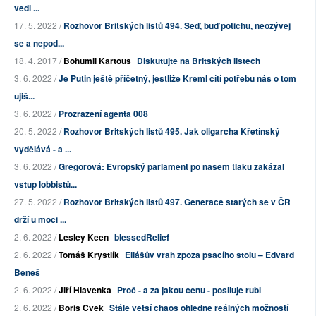
vedl ...
17. 5. 2022 /
Rozhovor Britských listů 494. Seď, buď potichu, neozývej
se a nepod...
18. 4. 2017 /
Bohumil Kartous
Diskutujte na Britských listech
3. 6. 2022 /
Je Putin ještě příčetný, jestliže Kreml cítí potřebu nás o tom
ujiš...
3. 6. 2022 /
Prozrazení agenta 008
20. 5. 2022 /
Rozhovor Britských listů 495. Jak oligarcha Křetínský
vydělává - a ...
3. 6. 2022 /
Gregorová: Evropský parlament po našem tlaku zakázal
vstup lobbistů...
27. 5. 2022 /
Rozhovor Britských listů 497. Generace starých se v ČR
drží u moci ...
2. 6. 2022 /
Lesley Keen
blessedRelief
2. 6. 2022 /
Tomáš Krystlík
Eliášův vrah zpoza psacího stolu – Edvard
Beneš
2. 6. 2022 /
Jiří Hlavenka
Proč - a za jakou cenu - posiluje rubl
2. 6. 2022 /
Boris Cvek
Stále větší chaos ohledně reálných možností