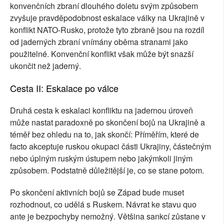
konvenčních zbraní dlouhého doletu svým způsobem
zvyšuje pravděpodobnost eskalace války na Ukrajině v
konflikt NATO-Rusko, protože tyto zbraně jsou na rozdíl
od jaderných zbraní vnímány oběma stranami jako
použitelné. Konvenční konflikt však může být snazší
ukončit než jaderný.
Cesta II: Eskalace po válce
Druhá cesta k eskalaci konfliktu na jadernou úroveň
může nastat paradoxně po skončení bojů na Ukrajině a
téměř bez ohledu na to, jak skončí: Příměřím, které de
facto akceptuje ruskou okupaci části Ukrajiny, částečným
nebo úplným ruským ústupem nebo jakýmkoli jiným
způsobem. Podstatně důležitější je, co se stane potom.
Po skončení aktivních bojů se Západ bude muset
rozhodnout, co udělá s Ruskem. Návrat ke stavu quo
ante je bezpochyby nemožný. Většina sankcí zůstane v