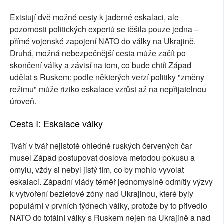
Existují dvě možné cesty k jaderné eskalaci, ale
pozornosti politických expertů se těšila pouze jedna –
přímé vojenské zapojení NATO do války na Ukrajině.
Druhá, možná nebezpečnější cesta může začít po
skončení války a závisí na tom, co bude chtít Západ
udělat s Ruskem: podle některých verzí politiky "změny
režimu" může riziko eskalace vzrůst až na nepřijatelnou
úroveň.
Cesta I: Eskalace války
Tváří v tvář nejistotě ohledně ruských červených čar
musel Západ postupovat doslova metodou pokusu a
omylu, vždy si nebyl jistý tím, co by mohlo vyvolat
eskalaci. Západní vlády téměř jednomyslně odmítly výzvy
k vytvoření bezletové zóny nad Ukrajinou, které byly
populární v prvních týdnech války, protože by to přivedlo
NATO do totální války s Ruskem nejen na Ukrajině a nad