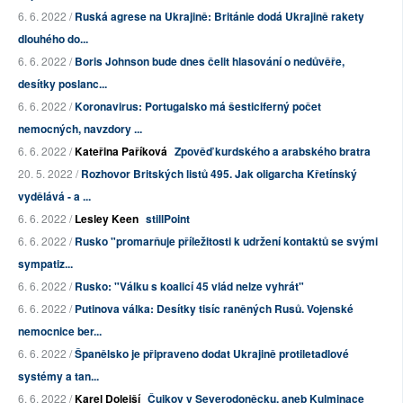
6. 6. 2022 /
Ruská agrese na Ukrajině: Británie dodá Ukrajině rakety
dlouhého do...
6. 6. 2022 /
Boris Johnson bude dnes čelit hlasování o nedůvěře,
desítky poslanc...
6. 6. 2022 /
Koronavirus: Portugalsko má šesticiferný počet
nemocných, navzdory ...
6. 6. 2022 /
Kateřina Paříková
Zpověď kurdského a arabského bratra
20. 5. 2022 /
Rozhovor Britských listů 495. Jak oligarcha Křetínský
vydělává - a ...
6. 6. 2022 /
Lesley Keen
stillPoint
6. 6. 2022 /
Rusko "promarňuje příležitosti k udržení kontaktů se svými
sympatiz...
6. 6. 2022 /
Rusko: "Válku s koalicí 45 vlád nelze vyhrát"
6. 6. 2022 /
Putinova válka: Desítky tisíc raněných Rusů. Vojenské
nemocnice ber...
6. 6. 2022 /
Španělsko je připraveno dodat Ukrajině protiletadlové
systémy a tan...
6. 6. 2022 /
Karel Dolejší
Čujkov v Severodoněcku, aneb Kulminace