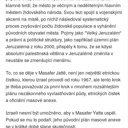
klamně tvrdí, že město je věčným a nedělitelným hlavním
městem židovského národa. Svou tezi spojil s vojenskými
akcemi na místě, po nichž následoval systematický
proces zvyšování počtu židovské populace a vyhánění
původních obyvatel města. Pojmy jako "Velký Jeruzalém"
a právní a politické struktury, jako například územní plán
Jeruzaléma z roku 2000, přispěly k tomu, že se kdysi
absolutní palestinská většina v Jeruzalémě změnila v
neustále se zmenšující menšinu.
To, co se děje v Masafer Jattě, není jen největší etnickou
čistkou, kterou Izrael provedl od roku 1967, ale tento krok
je třeba považovat za první krok v mnohem rozsáhlejším
plánu nezákonného vyvlastňování půdy, etnických čistek
a oficiální masové anexe.
Izraeli nesmí být umožněno, aby v Masafer Yatta uspěl.
Pokud se mu to podaří, jeho původní plán masové anexe
se v krátké době stane skutečností.