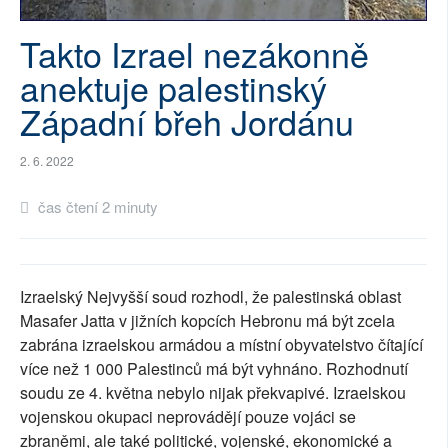
SOCIÁLNÍ SÍTĚ
Takto Izrael nezákonně
RUBRIKY
anektuje palestinský
Západní břeh Jordánu
PLNÁ VERZE STRÁNEK
2. 6. 2022
čas čtení 2 minuty
Izraelský Nejvyšší soud rozhodl, že palestinská oblast
Masafer Jatta v jižních kopcích Hebronu má být zcela
zabrána izraelskou armádou a místní obyvatelstvo čítající
více než 1 000 Palestinců má být vyhnáno. Rozhodnutí
soudu ze 4. května nebylo nijak překvapivé. Izraelskou
vojenskou okupaci neprovádějí pouze vojáci se
zbraněmi, ale také politické, vojenské, ekonomické a