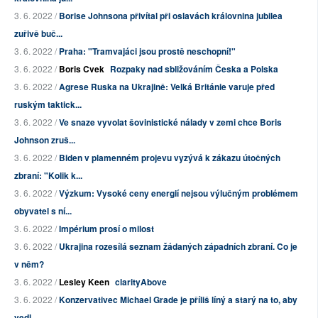
3. 6. 2022 /
Borise Johnsona přivítal při oslavách královnina jubilea
zuřivě buč...
3. 6. 2022 /
Praha: "Tramvajáci jsou prostě neschopní!"
3. 6. 2022 /
Boris Cvek
Rozpaky nad sbližováním Česka a Polska
3. 6. 2022 /
Agrese Ruska na Ukrajině: Velká Británie varuje před
ruským taktick...
3. 6. 2022 /
Ve snaze vyvolat šovinistické nálady v zemi chce Boris
Johnson zruš...
3. 6. 2022 /
Biden v plamenném projevu vyzývá k zákazu útočných
zbraní: "Kolik k...
3. 6. 2022 /
Výzkum: Vysoké ceny energií nejsou výlučným problémem
obyvatel s ní...
3. 6. 2022 /
Impérium prosí o milost
3. 6. 2022 /
Ukrajina rozesílá seznam žádaných západních zbraní. Co je
v něm?
3. 6. 2022 /
Lesley Keen
clarityAbove
3. 6. 2022 /
Konzervativec Michael Grade je příliš líný a starý na to, aby
vedl ...