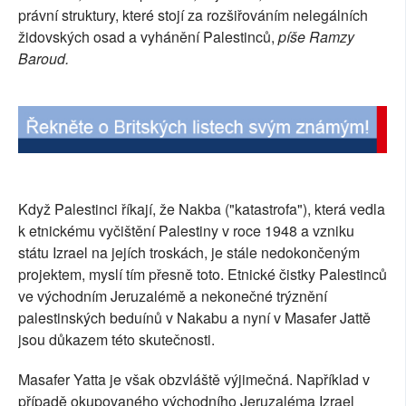
právní struktury, které stojí za rozšiřováním nelegálních
židovských osad a vyhánění Palestinců,
píše Ramzy
Baroud.
Když Palestinci říkají, že Nakba ("katastrofa"), která vedla
k etnickému vyčištění Palestiny v roce 1948 a vzniku
státu Izrael na jejích troskách, je stále nedokončeným
projektem, myslí tím přesně toto. Etnické čistky Palestinců
ve východním Jeruzalémě a nekonečné trýznění
palestinských beduínů v Nakabu a nyní v Masafer Jattě
jsou důkazem této skutečnosti.
Masafer Yatta je však obzvláště výjimečná. Například v
případě okupovaného východního Jeruzaléma Izrael