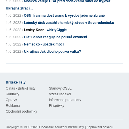
1. 6. 2022 /
Moskva varuje USA před dodávkami raket do Kyjeva;
Ukrajina ztrácí ...
1. 6. 2022 /
OSN: Írán má dost uranu k výrobě jaderné zbraně
1. 6. 2022 /
Letecký útok zasáhl chemický závod v Severodoněcku
1. 6. 2022 /
Lesley Keen
whirlyGiggle
1. 6. 2022 /
Olaf Scholz reaguje na polská obvinění
1. 6. 2022 /
Německo - úpadek moci
1. 6. 2022 /
Ukrajina: Jak dlouho potrvá válka?
Britské listy
O nás - Britské listy
Stanovy OSBL
Kontakty
Vzkaz redakci
Opravy
Informace pro autory
Reklama
Příspěvky
Obchodní podmínky
Copyright © 1996-2026
Občanské sdružení Britské listy
| Kopírování obsahu