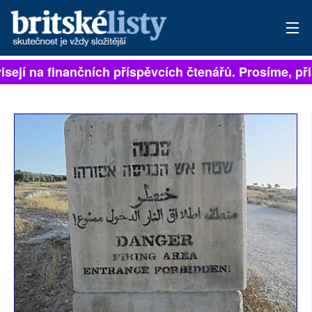
isejí na finančních příspěvcích čtenářů. Prosíme, přis
PŘIHLÁSIT
AKTUÁLNÍ VYDÁNÍ
ARCHIV
ROZHOVORY
TÉMATA
NEJČTENĚJŠÍ ZA 7 DNÍ
AUTOŘI
PŘÍSPĚVKY NA PROVOZ