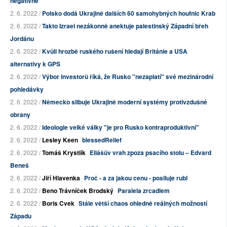
negativně
2. 6. 2022 /
Polsko dodá Ukrajině dalších 60 samohybných houfnic Krab
2. 6. 2022 /
Takto Izrael nezákonně anektuje palestinský Západní břeh
Jordánu
2. 6. 2022 /
Kvůli hrozbě ruského rušení hledají Británie a USA
alternativy k GPS
2. 6. 2022 /
Výbor investorů říká, že Rusko "nezaplatí" své mezinárodní
pohledávky
2. 6. 2022 /
Německo slibuje Ukrajině moderní systémy protivzdušné
obrany
2. 6. 2022 /
Ideologie velké války "je pro Rusko kontraproduktivní"
2. 6. 2022 /
Lesley Keen
blessedRelief
2. 6. 2022 /
Tomáš Krystlík
Eliášův vrah zpoza psacího stolu – Edvard
Beneš
2. 6. 2022 /
Jiří Hlavenka
Proč - a za jakou cenu - posiluje rubl
2. 6. 2022 /
Beno Trávníček Brodský
Paralela zrcadlem
2. 6. 2022 /
Boris Cvek
Stále větší chaos ohledně reálných možností
Západu