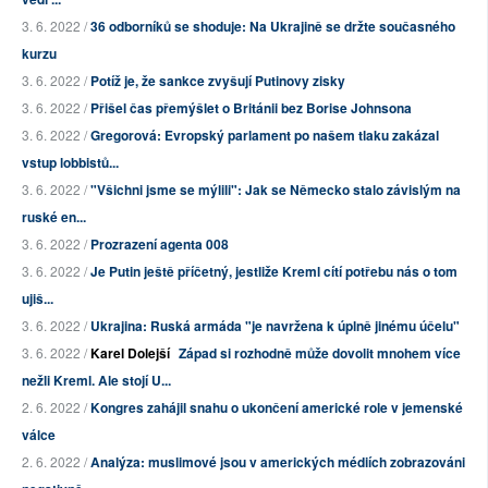
3. 6. 2022 /
36 odborníků se shoduje: Na Ukrajině se držte současného
kurzu
3. 6. 2022 /
Potíž je, že sankce zvyšují Putinovy zisky
3. 6. 2022 /
Přišel čas přemýšlet o Británii bez Borise Johnsona
3. 6. 2022 /
Gregorová: Evropský parlament po našem tlaku zakázal
vstup lobbistů...
3. 6. 2022 /
"Všichni jsme se mýlili": Jak se Německo stalo závislým na
ruské en...
3. 6. 2022 /
Prozrazení agenta 008
3. 6. 2022 /
Je Putin ještě příčetný, jestliže Kreml cítí potřebu nás o tom
ujiš...
3. 6. 2022 /
Ukrajina: Ruská armáda "je navržena k úplně jinému účelu"
3. 6. 2022 /
Karel Dolejší
Západ si rozhodně může dovolit mnohem více
nežli Kreml. Ale stojí U...
2. 6. 2022 /
Kongres zahájil snahu o ukončení americké role v jemenské
válce
2. 6. 2022 /
Analýza: muslimové jsou v amerických médiích zobrazováni