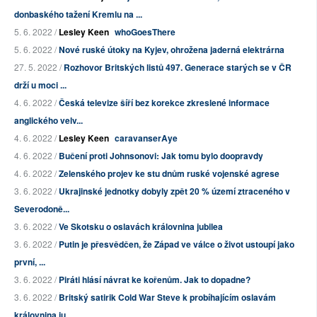
donbaského tažení Kremlu na ...
5. 6. 2022 /
Lesley Keen
whoGoesThere
5. 6. 2022 /
Nové ruské útoky na Kyjev, ohrožena jaderná elektrárna
27. 5. 2022 /
Rozhovor Britských listů 497. Generace starých se v ČR
drží u moci ...
4. 6. 2022 /
Česká televize šíří bez korekce zkreslené informace
anglického velv...
4. 6. 2022 /
Lesley Keen
caravanserAye
4. 6. 2022 /
Bučení proti Johnsonovi: Jak tomu bylo doopravdy
4. 6. 2022 /
Zelenského projev ke stu dnům ruské vojenské agrese
3. 6. 2022 /
Ukrajinské jednotky dobyly zpět 20 % území ztraceného v
Severodoně...
3. 6. 2022 /
Ve Skotsku o oslavách královnina jubilea
3. 6. 2022 /
Putin je přesvědčen, že Západ ve válce o život ustoupí jako
první, ...
3. 6. 2022 /
Piráti hlásí návrat ke kořenům. Jak to dopadne?
3. 6. 2022 /
Britský satirik Cold War Steve k probíhajícím oslavám
královnina ju...