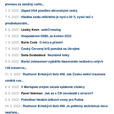
přenosu za úslužný rozho...
7. 6. 2022 /
Západ USA postižen obrovskými vedry
7. 6. 2022 /
Hladina oxidu uhličitého je nyní o 50 % vyšší než v
předindustriáln...
6. 6. 2022 /
Lesley Keen
safeCrossing
7. 6. 2022 /
Hospodaření OSBL za květen 2022
7. 6. 2022 /
Boris Cvek
O míru a příměří
7. 6. 2022 /
Český Červený kříž pomáhá na Ukrajině
7. 6. 2022 /
Soňa Svobodová
Neznámé fotky
6. 6. 2022 /
Borisi Johnsonovi vyjádřilo hlasováním nedůvěru celých
148 konzerva...
31. 5. 2022 /
Rozhovor Britských listů 498. Jak Česko neléčí traumata
vzniklá cov...
6. 6. 2022 /
V Mariupolu zřejmě začala epidemie cholery
6. 6. 2022 /
Pavel Veleman
Jak se v ČR osvobodit z otroctví?
6. 6. 2022 /
Pošetilost hledání únikové cesty pro Putina
24. 5. 2022 /
Rozhovor Britských listů 496. Je politický aktivismus něco
nepřísto...