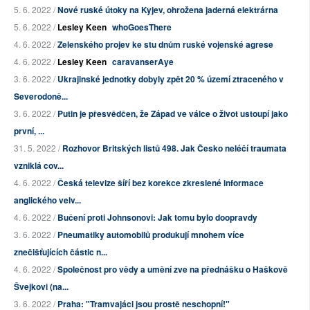
5. 6. 2022 /
Nové ruské útoky na Kyjev, ohrožena jaderná elektrárna
5. 6. 2022 /
Lesley Keen
whoGoesThere
4. 6. 2022 /
Zelenského projev ke stu dnům ruské vojenské agrese
4. 6. 2022 /
Lesley Keen
caravanserAye
3. 6. 2022 /
Ukrajinské jednotky dobyly zpět 20 % území ztraceného v
Severodoně...
3. 6. 2022 /
Putin je přesvědčen, že Západ ve válce o život ustoupí jako
první, ...
31. 5. 2022 /
Rozhovor Britských listů 498. Jak Česko neléčí traumata
vzniklá cov...
4. 6. 2022 /
Česká televize šíří bez korekce zkreslené informace
anglického velv...
4. 6. 2022 /
Bučení proti Johnsonovi: Jak tomu bylo doopravdy
3. 6. 2022 /
Pneumatiky automobilů produkují mnohem více
znečišťujících částic n...
4. 6. 2022 /
Společnost pro vědy a umění zve na přednášku o Haškově
Švejkovi (na...
3. 6. 2022 /
Praha: "Tramvajáci jsou prostě neschopní!"