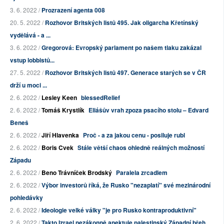
3. 6. 2022 /
Prozrazení agenta 008
20. 5. 2022 /
Rozhovor Britských listů 495. Jak oligarcha Křetínský
vydělává - a ...
3. 6. 2022 /
Gregorová: Evropský parlament po našem tlaku zakázal
vstup lobbistů...
27. 5. 2022 /
Rozhovor Britských listů 497. Generace starých se v ČR
drží u moci ...
2. 6. 2022 /
Lesley Keen
blessedRelief
2. 6. 2022 /
Tomáš Krystlík
Eliášův vrah zpoza psacího stolu – Edvard
Beneš
2. 6. 2022 /
Jiří Hlavenka
Proč - a za jakou cenu - posiluje rubl
2. 6. 2022 /
Boris Cvek
Stále větší chaos ohledně reálných možností
Západu
2. 6. 2022 /
Beno Trávníček Brodský
Paralela zrcadlem
2. 6. 2022 /
Výbor investorů říká, že Rusko "nezaplatí" své mezinárodní
pohledávky
2. 6. 2022 /
Ideologie velké války "je pro Rusko kontraproduktivní"
2. 6. 2022 /
Takto Izrael nezákonně anektuje palestinský Západní břeh