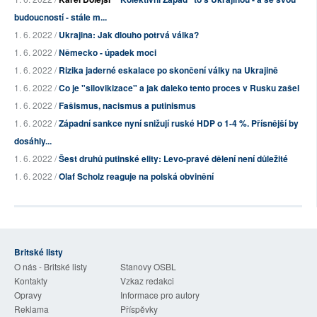
budoucností - stále m...
1. 6. 2022 /
Ukrajina: Jak dlouho potrvá válka?
1. 6. 2022 /
Německo - úpadek moci
1. 6. 2022 /
Rizika jaderné eskalace po skončení války na Ukrajině
1. 6. 2022 /
Co je "silovikizace" a jak daleko tento proces v Rusku zašel
1. 6. 2022 /
Fašismus, nacismus a putinismus
1. 6. 2022 /
Západní sankce nyní snižují ruské HDP o 1-4 %. Přísnější by
dosáhly...
1. 6. 2022 /
Šest druhů putinské elity: Levo-pravé dělení není důležité
1. 6. 2022 /
Olaf Scholz reaguje na polská obvinění
Britské listy
O nás - Britské listy
Stanovy OSBL
Kontakty
Vzkaz redakci
Opravy
Informace pro autory
Reklama
Příspěvky