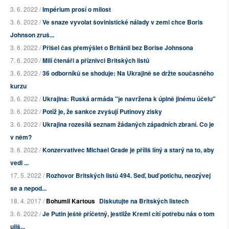
3. 6. 2022 /
Impérium prosí o milost
3. 6. 2022 /
Ve snaze vyvolat šovinistické nálady v zemi chce Boris
Johnson zruš...
3. 6. 2022 /
Přišel čas přemýšlet o Británii bez Borise Johnsona
7. 6. 2020 /
Milí čtenáři a příznivci Britských listů
3. 6. 2022 /
36 odborníků se shoduje: Na Ukrajině se držte současného
kurzu
3. 6. 2022 /
Ukrajina: Ruská armáda "je navržena k úplně jinému účelu"
3. 6. 2022 /
Potíž je, že sankce zvyšují Putinovy zisky
3. 6. 2022 /
Ukrajina rozesílá seznam žádaných západních zbraní. Co je
v něm?
3. 6. 2022 /
Konzervativec Michael Grade je příliš líný a starý na to, aby
vedl ...
17. 5. 2022 /
Rozhovor Britských listů 494. Seď, buď potichu, neozývej
se a nepod...
18. 4. 2017 /
Bohumil Kartous
Diskutujte na Britských listech
3. 6. 2022 /
Je Putin ještě příčetný, jestliže Kreml cítí potřebu nás o tom
ujiš...