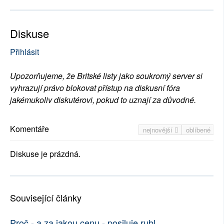
Diskuse
Přihlásit
Upozorňujeme, že Britské listy jako soukromý server si
vyhrazují právo blokovat přístup na diskusní fóra
jakémukoliv diskutérovi, pokud to uznají za důvodné.
Komentáře
nejnovější
oblíbené
Diskuse je prázdná.
Související články
Proč - a za jakou cenu - posiluje rubl