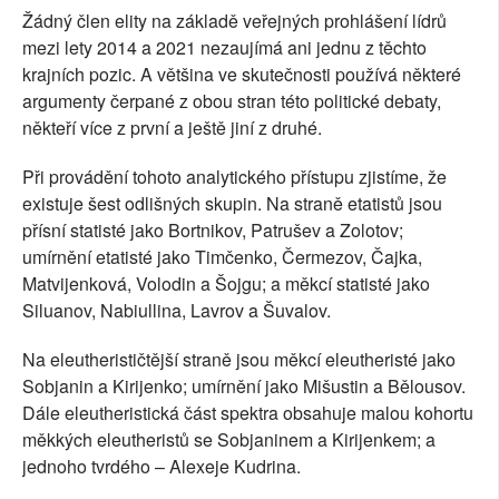
Žádný člen elity na základě veřejných prohlášení lídrů
mezi lety 2014 a 2021 nezaujímá ani jednu z těchto
krajních pozic. A většina ve skutečnosti používá některé
argumenty čerpané z obou stran této politické debaty,
někteří více z první a ještě jiní z druhé.
Při provádění tohoto analytického přístupu zjistíme, že
existuje šest odlišných skupin. Na straně etatistů jsou
přísní statisté jako Bortnikov, Patrušev a Zolotov;
umírnění etatisté jako Timčenko, Čermezov, Čajka,
Matvijenková, Volodin a Šojgu; a měkcí statisté jako
Siluanov, Nabiullina, Lavrov a Šuvalov.
Na eleutherističtější straně jsou měkcí eleutheristé jako
Sobjanin a Kirijenko; umírnění jako Mišustin a Bělousov.
Dále eleutheristická část spektra obsahuje malou kohortu
měkkých eleutheristů se Sobjaninem a Kirijenkem; a
jednoho tvrdého – Alexeje Kudrina.