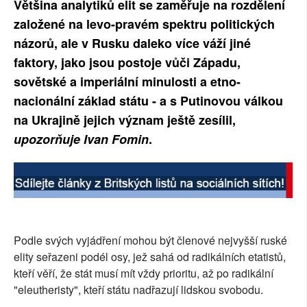
Většina analytiků elit se zaměřuje na rozdělení
SOCIÁLNÍ SÍTĚ
založené na levo-pravém spektru politických
názorů, ale v Rusku daleko více váží jiné
RUBRIKY
faktory, jako jsou postoje vůči Západu,
sovětské a imperiální minulosti a etno-
PLNÁ VERZE STRÁNEK
nacionální základ státu - a s Putinovou válkou
na Ukrajině jejich význam ještě zesílil,
upozorňuje Ivan Fomin
.
Podle svých vyjádření mohou být členové nejvyšší ruské
elity seřazeni podél osy, jež sahá od radikálních etatistů,
kteří věří, že stát musí mít vždy prioritu, až po radikální
"eleutheristy", kteří státu nadřazují lidskou svobodu.