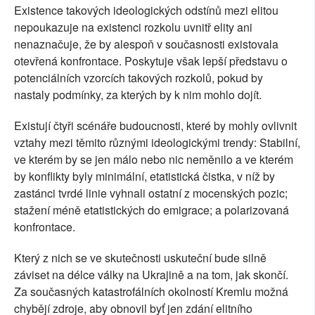
Existence takových ideologických odstínů mezi elitou
nepoukazuje na existenci rozkolu uvnitř elity ani
nenaznačuje, že by alespoň v současnosti existovala
otevřená konfrontace. Poskytuje však lepší představu o
potenciálních vzorcích takových rozkolů, pokud by
nastaly podmínky, za kterých by k nim mohlo dojít.
Existují čtyři scénáře budoucnosti, které by mohly ovlivnit
vztahy mezi těmito různými ideologickými trendy: Stabilní,
ve kterém by se jen málo nebo nic neměnilo a ve kterém
by konflikty byly minimální, etatistická čistka, v níž by
zastánci tvrdé linie vyhnali ostatní z mocenských pozic;
stažení méně etatistických do emigrace; a polarizovaná
konfrontace.
Který z nich se ve skutečnosti uskuteční bude silně
záviset na délce války na Ukrajině a na tom, jak skončí.
Za současných katastrofálních okolností Kremlu možná
chybějí zdroje, aby obnovil byť jen zdání elitního