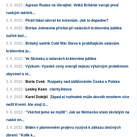
3. 6. 2022 /
Agrese Ruska na Ukrajině: Velká Británie varuje před
ruským taktick...
3. 6. 2022 /
Piráti hlásí návrat ke kořenům. Jak to dopadne?
3. 6. 2022 /
Borise Johnsona přivítal při oslavách královnina jubilea
zuřivě buč...
3. 6. 2022 /
Britský satirik Cold War Steve k probíhajícím oslavám
královnina ju...
3. 6. 2022 /
Ve Skotsku o oslavách královnina jubilea
3. 6. 2022 /
Výzkum: Vysoké ceny energií nejsou výlučným problémem
obyvatel s ní...
3. 6. 2022 /
Boris Cvek
Rozpaky nad sbližováním Česka a Polska
3. 6. 2022 /
Lesley Keen
clarityAbove
3. 6. 2022 /
Karel Dolejší
Západ si rozhodně může dovolit mnohem více
nežli Kreml. Ale stojí U...
3. 6. 2022 /
"Všichni jsme se mýlili": Jak se Německo stalo závislým na
ruské en...
3. 6. 2022 /
Biden v plamenném projevu vyzývá k zákazu útočných
zbraní: "Kolik k...