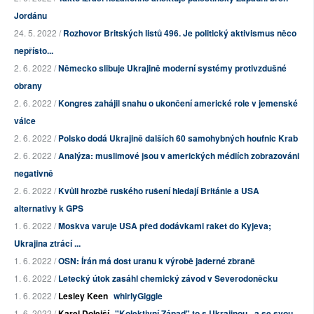
Jordánu
24. 5. 2022 /
Rozhovor Britských listů 496. Je politický aktivismus něco
nepřísto...
2. 6. 2022 /
Německo slibuje Ukrajině moderní systémy protivzdušné
obrany
2. 6. 2022 /
Kongres zahájil snahu o ukončení americké role v jemenské
válce
2. 6. 2022 /
Polsko dodá Ukrajině dalších 60 samohybných houfnic Krab
2. 6. 2022 /
Analýza: muslimové jsou v amerických médiích zobrazováni
negativně
2. 6. 2022 /
Kvůli hrozbě ruského rušení hledají Británie a USA
alternativy k GPS
1. 6. 2022 /
Moskva varuje USA před dodávkami raket do Kyjeva;
Ukrajina ztrácí ...
1. 6. 2022 /
OSN: Írán má dost uranu k výrobě jaderné zbraně
1. 6. 2022 /
Letecký útok zasáhl chemický závod v Severodoněcku
1. 6. 2022 /
Lesley Keen
whirlyGiggle
1. 6. 2022 /
Karel Dolejší
"Kolektivní Západ" to s Ukrajinou - a se svou