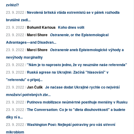
zvítězí?
23. 9. 2022 /
Nevolená britská vláda extremistů se v pátek rozhodla
brutálně zadl...
23. 9. 2022 /
Bohumil Kartous
Koho dnes volit
23. 9. 2022 /
Marci Shore
, or the Epistemological
Ostranenie
Advantages—and Disadvan...
23. 9. 2022 /
Marci Shore
aneb Epistemologické výhody a
Ostranenie
nevýhody marginality
23. 9. 2022 /
"Nám je to naprosto jedno, že vy neuznáte naše referenda"
23. 9. 2022 /
Ruská agrese na Ukrajině: Začíná "hlasování" v
"referendu" o připoj...
23. 9. 2022 /
Jan Čulík
Je načase dodat Ukrajině rychle co největší
množství potřebných zbr...
23. 9. 2022 /
Putinova mobilizace neúměrtně postihuje menšiny v Rusku
23. 9. 2022 /
The Conversation: Co je to "dieta dlouhověkosti" a budete
díky ní s...
23. 9. 2022 /
Washington Post: Nejlepší potraviny pro váš střevní
mikrobiom