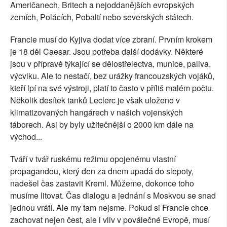
Američanech, Britech a nejoddanějších evropských
zemích, Polácích, Pobaltí nebo severských státech.
Francie musí do Kyjiva dodat více zbraní. Prvním krokem
je 18 děl Caesar. Jsou potřeba další dodávky. Některé
jsou v přípravě týkající se dělostřelectva, munice, paliva,
výcviku. Ale to nestačí, bez urážky francouzských vojáků,
kteří lpí na své výstroji, platí to často v příliš malém počtu.
Několik desítek tanků Leclerc je však uloženo v
klimatizovaných hangárech v našich vojenských
táborech. Asi by byly užitečnější o 2000 km dále na
východ...
Tváří v tvář ruskému režimu opojenému vlastní
propagandou, který den za dnem upadá do slepoty,
nadešel čas zastavit Kreml. Můžeme, dokonce toho
musíme litovat. Čas dialogu a jednání s Moskvou se snad
jednou vrátí. Ale my tam nejsme. Pokud si Francie chce
zachovat nejen čest, ale i vliv v poválečné Evropě, musí