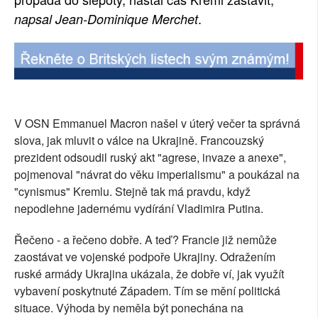
.
napsal Jean-Dominique Merchet
SOCIÁLNÍ SÍTĚ
RUBRIKY
PLNÁ VERZE STRÁNEK
V OSN Emmanuel Macron našel v úterý večer ta správná
slova, jak mluvit o válce na Ukrajině. Francouzský
prezident odsoudil ruský akt "agrese, invaze a anexe",
pojmenoval "návrat do věku imperialismu" a poukázal na
"cynismus" Kremlu. Stejně tak má pravdu, když
nepodlehne jadernému vydírání Vladimira Putina.
Řečeno - a řečeno dobře. A teď ? Francie již nemůže
zaostávat ve vojenské podpoře Ukrajiny. Odražením
ruské armády Ukrajina ukázala, že dobře ví, jak využít
vybavení poskytnuté Západem. Tím se mění politická
situace. Výhoda by neměla být ponechána na