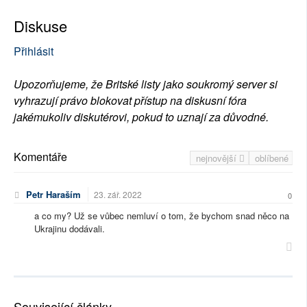
Diskuse
Přihlásit
Upozorňujeme, že Britské listy jako soukromý server si
vyhrazují právo blokovat přístup na diskusní fóra
jakémukoliv diskutérovi, pokud to uznají za důvodné.
Komentáře
nejnovější
oblíbené
Petr Haraším
23. zář. 2022
0
a co my? Už se vůbec nemluví o tom, že bychom snad něco na
Ukrajinu dodávali.
Související články