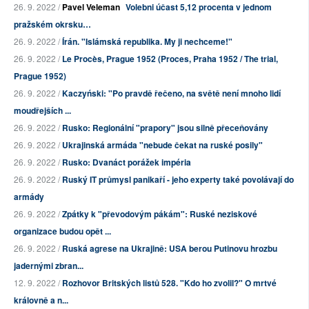
26. 9. 2022 /
Pavel Veleman
Volebni účast 5,12 procenta v jednom
pražském okrsku…
26. 9. 2022 /
Írán. "Islámská republika. My ji nechceme!"
26. 9. 2022 /
Le Procès, Prague 1952 (Proces, Praha 1952 / The trial,
Prague 1952)
26. 9. 2022 /
Kaczyński: "Po pravdě řečeno, na světě není mnoho lidí
moudřejších ...
26. 9. 2022 /
Rusko: Regionální "prapory" jsou silně přeceňovány
26. 9. 2022 /
Ukrajinská armáda "nebude čekat na ruské posily"
26. 9. 2022 /
Rusko: Dvanáct porážek impéria
26. 9. 2022 /
Ruský IT průmysl panikaří - jeho experty také povolávají do
armády
26. 9. 2022 /
Zpátky k "převodovým pákám": Ruské neziskové
organizace budou opět ...
26. 9. 2022 /
Ruská agrese na Ukrajině: USA berou Putinovu hrozbu
jadernými zbran...
12. 9. 2022 /
Rozhovor Britských listů 528. "Kdo ho zvolil?" O mrtvé
královně a n...