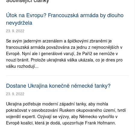
Útok na Evropu? Francouzská armáda by dlouho
nevydržela
23. 9. 2022
Se svým jaderným arzenálem a špičkovými zbraněmi je
francouzská armáda považována za jednu z nejmocnějších v
Evropě. Nyní ale i generálové varují, že Paříž se nemůže v
nouzi bránit. Protože ukrajinská válka ukázala, co je dnes pro
válku rozhodují...
Dostane Ukrajina konečně německé tanky?
23. 9. 2022
Ukrajina potřebuje moderní západní tanky, aby mohla
pokračovat v osvobozování Ruskem okupovaného území, tvrdí
vojenští experti. Ozývají se výzvy, aby Německo vytvořilo v
Evropě koalici, která je dodá, upozorňuje Frank Hofmann.