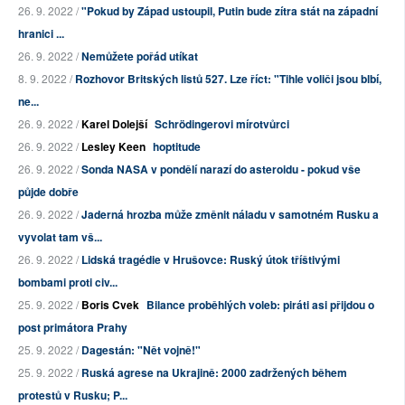
26. 9. 2022 /
"Pokud by Západ ustoupil, Putin bude zítra stát na západní
hranici ...
26. 9. 2022 /
Nemůžete pořád utíkat
8. 9. 2022 /
Rozhovor Britských listů 527. Lze říct: "Tihle voliči jsou blbí,
ne...
26. 9. 2022 /
Karel Dolejší
Schrödingerovi mírotvůrci
26. 9. 2022 /
Lesley Keen
hoptitude
26. 9. 2022 /
Sonda NASA v pondělí narazí do asteroidu - pokud vše
půjde dobře
26. 9. 2022 /
Jaderná hrozba může změnit náladu v samotném Rusku a
vyvolat tam vš...
26. 9. 2022 /
Lidská tragédie v Hrušovce: Ruský útok tříštivými
bombami proti civ...
25. 9. 2022 /
Boris Cvek
Bilance proběhlých voleb: piráti asi přijdou o
post primátora Prahy
25. 9. 2022 /
Dagestán: "Nět vojně!"
25. 9. 2022 /
Ruská agrese na Ukrajině: 2000 zadržených během
protestů v Rusku; P...