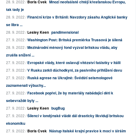
28. 9. 2022 /
Boris Cvek
Mnozí neofašisté chtějí křesťanskou Evropu,
tak tady je
28. 9. 2022 /
Finanční krize v Británii: Navzdory zásahu Anglické banky
se libra ...
28. 9. 2022 /
Lesley Keen
pandimensional
27. 9. 2022 /
Washington Post: Britská premiérka Trussová je šílená
28. 9. 2022 /
Mezinárodní měnový fond vyzval britskou vládu, aby
zrušila snížení ...
27. 9. 2022 /
Evropské vlády, které oslavují vítězství fašistky v Itálii
27. 9. 2022 /
V Rusku zatkli důchodkyni, za pasivního přihlížení davu
27. 9. 2022 /
Ruská agrese na Ukrajině: Švédští seismologové
zaznamenali výbuchy...
27. 9. 2022 /
Facebook popřel, že by materiály nabádající děti k
sebevraždě byly ...
27. 9. 2022 /
Lesley Keen
bugBug
27. 9. 2022 /
Šílenci v londýnské vládě dál drasticky likvidují britskou
ekonomiku
27. 9. 2022 /
Boris Cvek
Nástup italské krajní pravice k moci v širším