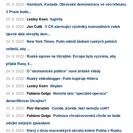
25. 9. 2022 /
Hamburk, Kanada: Obrovské demonstrace ve věci klimatu.
V Praze budo...
25. 9. 2022 /
Lesley Keen
fugivity
24. 9. 2022 /
Jan Čulík
V ČR alarmující výsledky komunálních voleb
zjevně dále ohrozily dem...
24. 9. 2022 /
New York Times: Putin odmítl žádosti ruských polních
velitelů, aby ...
24. 9. 2022 /
Ruská agrese na Ukrajině: Evropa byla vyzvána, aby
přijala Rusy, k...
24. 9. 2022 /
O "ekonomické politice" nové britské vlíády
24. 9. 2022 /
Ruský videoblogger: Putin kopíruje Hitlera
24. 9. 2022 /
Lesley Keen
lifeplan
23. 9. 2022 /
Fabiano Golgo
Neměla tato "speciální operace"
denacifikovat Ukrajinu?
23. 9. 2022 /
Petr Haraším
Covide, kovide, fakt nemůžu volit?
23. 9. 2022 /
Fabiano Golgo
Putinova chruščovovská chvíle se bude
odvíjet stejným způsobem
23. 9. 2022 /
Který z dvou mocenských okruhů kolem Putina v Rusku