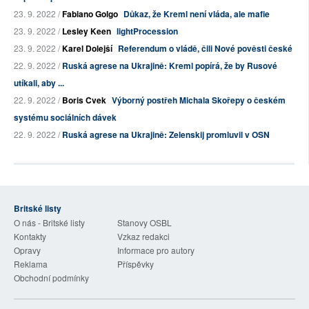
23. 9. 2022 /
Fabiano Golgo
Důkaz, že Kreml není vláda, ale mafie
23. 9. 2022 /
Lesley Keen
lightProcession
23. 9. 2022 /
Karel Dolejší
Referendum o vládě, čili Nové pověsti české
22. 9. 2022 /
Ruská agrese na Ukrajině: Kreml popírá, že by Rusové
utíkali, aby ...
22. 9. 2022 /
Boris Cvek
Výborný postřeh Michala Skořepy o českém
systému sociálních dávek
22. 9. 2022 /
Ruská agrese na Ukrajině: Zelenskij promluvil v OSN
Britské listy
O nás - Britské listy
Stanovy OSBL
Kontakty
Vzkaz redakci
Opravy
Informace pro autory
Reklama
Příspěvky
Obchodní podmínky