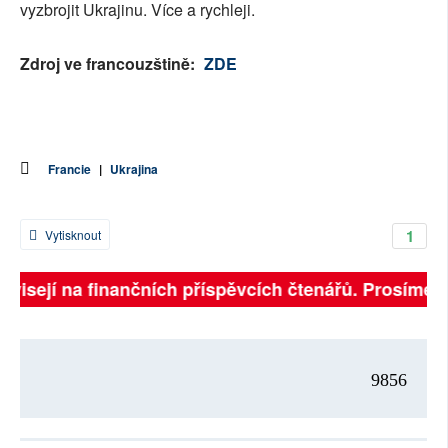
vyzbrojit Ukrajinu. Více a rychleji.
Zdroj ve francouzštině:
ZDE
Francie
|
Ukrajina
1
Vytisknout
ávisejí na finančních příspěvcích čtenářů. Prosíme, p
9856