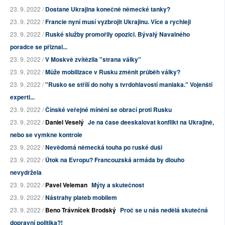
23. 9. 2022 /
Dostane Ukrajina konečně německé tanky?
23. 9. 2022 /
Francie nyní musí vyzbrojit Ukrajinu. Více a rychleji
23. 9. 2022 /
Ruské služby promořily opozici. Bývalý Navalného
poradce se přiznal...
23. 9. 2022 /
V Moskvě zvítězila "strana války"
23. 9. 2022 /
Může mobilizace v Rusku změnit průběh války?
23. 9. 2022 /
"Rusko se střílí do nohy s tvrdohlavostí maniaka." Vojenští
experti...
23. 9. 2022 /
Čínské veřejné mínění se obrací proti Rusku
23. 9. 2022 /
Daniel Veselý
Je na čase deeskalovat konflikt na Ukrajině,
nebo se vymkne kontrole
23. 9. 2022 /
Nevědomá německá touha po ruské duši
23. 9. 2022 /
Útok na Evropu? Francouzská armáda by dlouho
nevydržela
23. 9. 2022 /
Pavel Veleman
Mýty a skutečnost
23. 9. 2022 /
Nástrahy plateb mobilem
23. 9. 2022 /
Beno Trávníček Brodský
Proč se u nás nedělá skutečná
dopravní politika?!