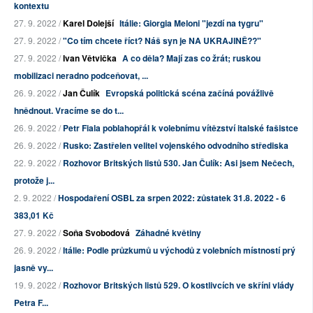
kontextu
27. 9. 2022 /
Karel Dolejší
Itálie: Giorgia Meloni "jezdí na tygru"
27. 9. 2022 /
"Co tím chcete říct? Náš syn je NA UKRAJINĚ??"
27. 9. 2022 /
Ivan Větvička
A co děla? Mají zas co žrát; ruskou
mobilizaci neradno podceňovat, ...
26. 9. 2022 /
Jan Čulík
Evropská politická scéna začíná povážlivě
hnědnout. Vracíme se do t...
26. 9. 2022 /
Petr Fiala poblahopřál k volebnímu vítězství italské fašistce
26. 9. 2022 /
Rusko: Zastřelen velitel vojenského odvodního střediska
22. 9. 2022 /
Rozhovor Britských listů 530. Jan Čulík: Asi jsem Nečech,
protože j...
2. 9. 2022 /
Hospodaření OSBL za srpen 2022: zůstatek 31.8. 2022 - 6
383,01 Kč
27. 9. 2022 /
Soňa Svobodová
Záhadné květiny
26. 9. 2022 /
Itálie: Podle průzkumů u východů z volebních místností prý
jasně vy...
19. 9. 2022 /
Rozhovor Britských listů 529. O kostlivcích ve skříni vlády
Petra F...