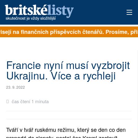
isejí na finančních příspěvcích čtenářů. Prosíme, přis
PŘIHLÁSIT
AKTUÁLNÍ VYDÁNÍ
ARCHIV
Francie nyní musí vyzbrojit
Ukrajinu. Více a rychleji
ROZHOVORY
23. 9. 2022
TÉMATA
čas čtení 1 minuta
NEJČTENĚJŠÍ ZA 7 DNÍ
AUTOŘI
Tváří v tvář ruskému režimu, který se den co den
PŘÍSPĚVKY NA PROVOZ
propadá do slepoty, nastal čas Kreml zastavit,