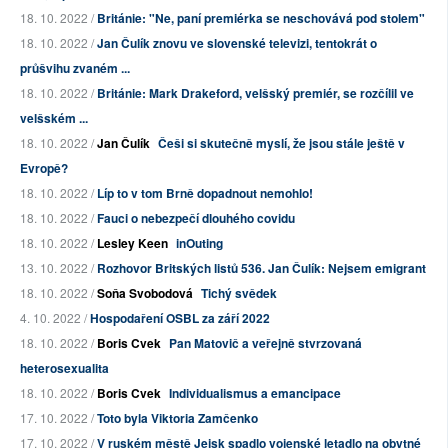
18. 10. 2022 /
Británie: "Ne, paní premiérka se neschovává pod stolem"
18. 10. 2022 /
Jan Čulík znovu ve slovenské televizi, tentokrát o
průšvihu zvaném ...
18. 10. 2022 /
Británie: Mark Drakeford, velšský premiér, se rozčílil ve
velšském ...
18. 10. 2022 /
Jan Čulík
Češi si skutečně myslí, že jsou stále ještě v
Evropě?
18. 10. 2022 /
Líp to v tom Brně dopadnout nemohlo!
18. 10. 2022 /
Fauci o nebezpečí dlouhého covidu
18. 10. 2022 /
Lesley Keen
inOuting
13. 10. 2022 /
Rozhovor Britských listů 536. Jan Čulík: Nejsem emigrant
18. 10. 2022 /
Soňa Svobodová
Tichý svědek
4. 10. 2022 /
Hospodaření OSBL za září 2022
18. 10. 2022 /
Boris Cvek
Pan Matovič a veřejně stvrzovaná
heterosexualita
18. 10. 2022 /
Boris Cvek
Individualismus a emancipace
17. 10. 2022 /
Toto byla Viktoria Zamčenko
17. 10. 2022 /
V ruském městě Jejsk spadlo vojenské letadlo na obytné