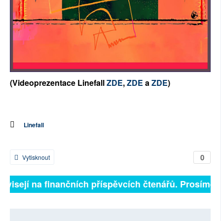
(Videoprezentace Linefall
ZDE
,
ZDE
a
ZDE
)
Linefall
0
Vytisknout
závisejí na finančních příspěvcích čtenářů. Prosíme, p