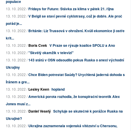
populace
13. 10. 2022 /
Fridays for Future: Stávka za klima v pátek 21. října
13. 10. 2022 /
V Belgii se staví pevné cyklotrasy, což je dobře. Ale proč
pořád je...
13. 10. 2022 /
Británie: Liz Trussová v ohrožení. Kvůli ekonomice ji ostře
krit...
13. 10. 2022 /
Boris Cvek
V Praze se rýsuje koalice SPOLU a Ano
13. 10. 2022 /
"Skvělý okamžik v televizi"
13. 10. 2022 /
143 států v OSN odsoudilo pokus Ruska o anexi východní
Ukrajiny
13. 10. 2022 /
Chce Biden potrestat Saúdy? Urychlená jaderná dohoda s
Íránem a gre...
13. 10. 2022 /
Lesley Keen
hopland
13. 10. 2022 /
Americká porota rozhodla, že konspirační teoretik Alex
Jones musí z...
13. 10. 2022 /
Daniel Veselý
Schyluje se skutečně k porážce Ruska na
Ukrajině?
13. 10. 2022 /
Ukrajina zaznamenala vojenská vítězství u Chersonu,