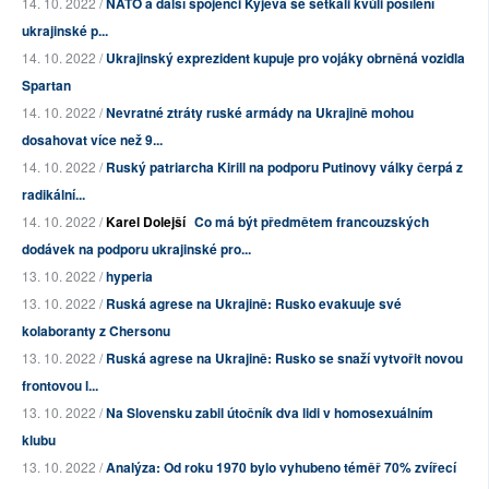
14. 10. 2022 /
NATO a další spojenci Kyjeva se setkali kvůli posílení
ukrajinské p...
14. 10. 2022 /
Ukrajinský exprezident kupuje pro vojáky obrněná vozidla
Spartan
14. 10. 2022 /
Nevratné ztráty ruské armády na Ukrajině mohou
dosahovat více než 9...
14. 10. 2022 /
Ruský patriarcha Kirill na podporu Putinovy války čerpá z
radikální...
14. 10. 2022 /
Karel Dolejší
Co má být předmětem francouzských
dodávek na podporu ukrajinské pro...
13. 10. 2022 /
hyperia
13. 10. 2022 /
Ruská agrese na Ukrajině: Rusko evakuuje své
kolaboranty z Chersonu
13. 10. 2022 /
Ruská agrese na Ukrajině: Rusko se snaží vytvořit novou
frontovou l...
13. 10. 2022 /
Na Slovensku zabil útočník dva lidi v homosexuálním
klubu
13. 10. 2022 /
Analýza: Od roku 1970 bylo vyhubeno téměř 70% zvířecí