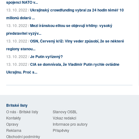
spojenci NATO v...
13. 10. 2022 /
Ukrajinský crowdfunding vybral za 24 hodin téměř 10
milionů dolarů ...
13. 10. 2022 /
Mezi íránskou elitou se objevují trhliny: vysoký
představitel vyzýv...
13. 10. 2022 /
OSN, Červený kříž: Vlny veder způsobí, že se některé
regiony stanou...
13. 10. 2022 /
Je Putin vyřízený?
13. 10. 2022 /
CIA se domnívala, že Vladimir Putin rychle ovládne
Ukrajinu. Proč s...
Britské listy
O nás - Britské listy
Stanovy OSBL
Kontakty
Vzkaz redakci
Opravy
Informace pro autory
Reklama
Příspěvky
Obchodní podmínky