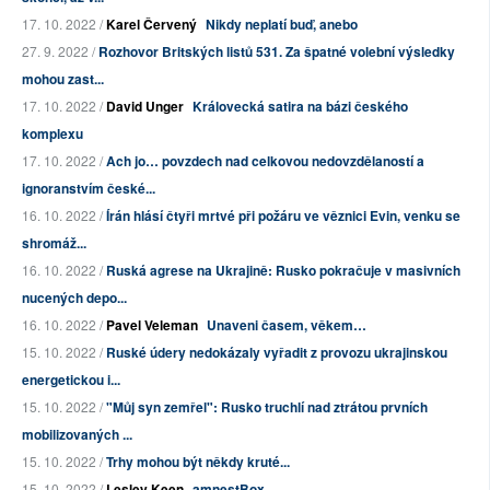
17. 10. 2022 /
Karel Červený
Nikdy neplatí buď, anebo
27. 9. 2022 /
Rozhovor Britských listů 531. Za špatné volební výsledky
mohou zast...
17. 10. 2022 /
David Unger
Královecká satira na bázi českého
komplexu
17. 10. 2022 /
Ach jo… povzdech nad celkovou nedovzdělaností a
ignoranstvím české...
16. 10. 2022 /
Írán hlásí čtyři mrtvé při požáru ve věznici Evin, venku se
shromáž...
16. 10. 2022 /
Ruská agrese na Ukrajině: Rusko pokračuje v masivních
nucených depo...
16. 10. 2022 /
Pavel Veleman
Unaveni časem, věkem…
15. 10. 2022 /
Ruské údery nedokázaly vyřadit z provozu ukrajinskou
energetickou i...
15. 10. 2022 /
"Můj syn zemřel": Rusko truchlí nad ztrátou prvních
mobilizovaných ...
15. 10. 2022 /
Trhy mohou být někdy kruté...
15. 10. 2022 /
Lesley Keen
amnestBox