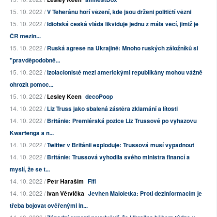
15. 10. 2022 /
V Teheránu hoří vězení, kde jsou drženi političtí vězni
15. 10. 2022 /
Idiotská česká vláda likviduje jednu z mála věcí, jimiž je
ČR mezin...
15. 10. 2022 /
Ruská agrese na Ukrajině: Mnoho ruských záložníků si
"pravděpodobně...
15. 10. 2022 /
Izolacionisté mezi americkými republikány mohou vážně
ohrozit pomoc...
15. 10. 2022 /
Lesley Keen
decoPoop
14. 10. 2022 /
Liz Truss jako sbalená zástěra zklamání a lítosti
14. 10. 2022 /
Británie: Premiérská pozice Liz Trussové po vyhazovu
Kwartenga a n...
14. 10. 2022 /
Twitter v Británii exploduje: Trussová musí vypadnout
14. 10. 2022 /
Británie: Trussová vyhodila svého ministra financí a
myslí, že se t...
14. 10. 2022 /
Petr Haraším
Fifi
14. 10. 2022 /
Ivan Větvička
Jevhen Maloletka: Proti dezinformacím je
třeba bojovat ověřenými in...