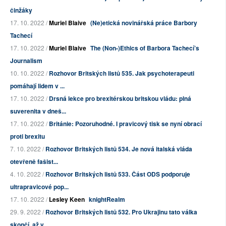
činžáky
17. 10. 2022 /
Muriel Blaive
(Ne)etická novinářská práce Barbory
Tachecí
17. 10. 2022 /
Muriel Blaive
The (Non-)Ethics of Barbora Tachecí’s
Journalism
10. 10. 2022 /
Rozhovor Britských listů 535. Jak psychoterapeuti
pomáhají lidem v ...
17. 10. 2022 /
Drsná lekce pro brexitérskou britskou vládu: plná
suverenita v dneš...
17. 10. 2022 /
Británie: Pozoruhodné. I pravicový tisk se nyní obrací
proti brexitu
7. 10. 2022 /
Rozhovor Britských listů 534. Je nová italská vláda
otevřeně fašist...
4. 10. 2022 /
Rozhovor Britských listů 533. Část ODS podporuje
ultrapravicové pop...
17. 10. 2022 /
Lesley Keen
knightRealm
29. 9. 2022 /
Rozhovor Britských listů 532. Pro Ukrajinu tato válka
skončí, až v...