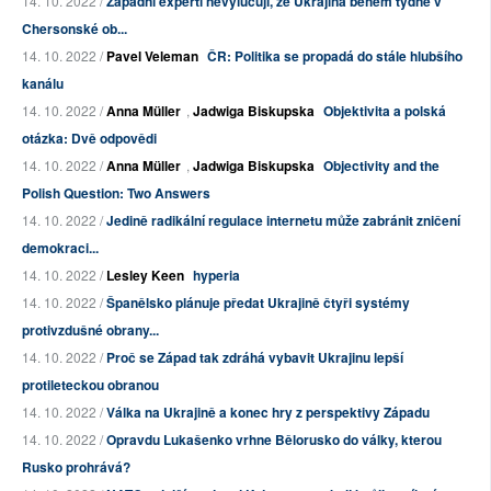
14. 10. 2022 /
Západní experti nevylučují, že Ukrajina během týdne v
Chersonské ob...
14. 10. 2022 /
Pavel Veleman
ČR: Politika se propadá do stále hlubšího
kanálu
14. 10. 2022 /
Anna Müller
,
Jadwiga Biskupska
Objektivita a polská
otázka: Dvě odpovědi
14. 10. 2022 /
Anna Müller
,
Jadwiga Biskupska
Objectivity and the
Polish Question: Two Answers
14. 10. 2022 /
Jedině radikální regulace internetu může zabránit zničení
demokraci...
14. 10. 2022 /
Lesley Keen
hyperia
14. 10. 2022 /
Španělsko plánuje předat Ukrajině čtyři systémy
protivzdušné obrany...
14. 10. 2022 /
Proč se Západ tak zdráhá vybavit Ukrajinu lepší
protileteckou obranou
14. 10. 2022 /
Válka na Ukrajině a konec hry z perspektivy Západu
14. 10. 2022 /
Opravdu Lukašenko vrhne Bělorusko do války, kterou
Rusko prohrává?