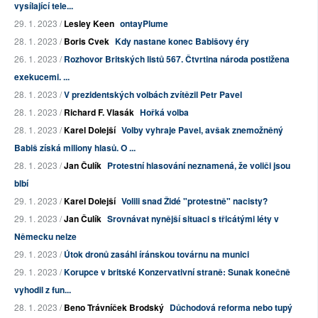
vysílající tele...
29. 1. 2023 /
Lesley Keen
ontayPlume
28. 1. 2023 /
Boris Cvek
Kdy nastane konec Babišovy éry
26. 1. 2023 /
Rozhovor Britských listů 567. Čtvrtina národa postižena
exekucemi. ...
28. 1. 2023 /
V prezidentských volbách zvítězil Petr Pavel
28. 1. 2023 /
Richard F. Vlasák
Hořká volba
28. 1. 2023 /
Karel Dolejší
Volby vyhraje Pavel, avšak znemožněný
Babiš získá miliony hlasů. O ...
28. 1. 2023 /
Jan Čulík
Protestní hlasování neznamená, že voliči jsou
blbí
29. 1. 2023 /
Karel Dolejší
Volili snad Židé "protestně" nacisty?
29. 1. 2023 /
Jan Čulík
Srovnávat nynější situaci s třicátými léty v
Německu nelze
29. 1. 2023 /
Útok dronů zasáhl íránskou továrnu na munici
29. 1. 2023 /
Korupce v britské Konzervativní straně: Sunak konečně
vyhodil z fun...
28. 1. 2023 /
Beno Trávníček Brodský
Důchodová reforma nebo tupý