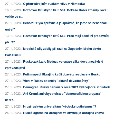
27. 1. 2023 /
O přetrvávajícím ruském vlivu v Německu
16. 1. 2023 /
Rozhovor Britských listů 564. Dokáže Babiš zmanipulovat
voliče ve s...
27. 1. 2023 /
Scholz: "Bylo správné a je správné, že jsme se nenechali
unést"
13. 1. 2023 /
Rozhovor Britských listů 563. Proč mají sociální pracovníci
plat 27...
27. 1. 2023 /
Izraelské síly zabily při razii na Západním břehu devět
Palestinců
27. 1. 2023 /
Rusko zakázalo Meduzu ve snaze zlikvidovat nezávislé
zpravodajství
27. 1. 2023 /
Putin napadl Ukrajinu kvůli obavě z revoluce v Rusku
27. 1. 2023 /
Vloni v Rusku skončily "dlouhé devadesátky"
27. 1. 2023 /
Demograf: Ruský census v roce 2021 byl nejhorší v historii
27. 1. 2023 /
Ani Kreml, ani obyvatelstvo "demografickou propast"
neřeší
27. 1. 2023 /
Hrozí ruským univerzitám "vědecký putinismus"?
26. 1. 2023 /
Ruská agrese na Ukrajině: Ve čtvrtek je Ukrajina znovu