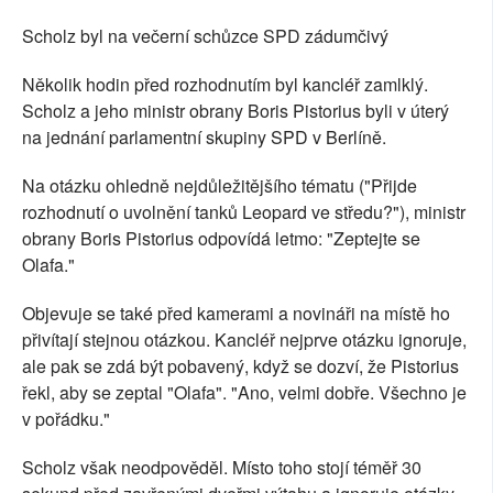
Scholz byl na večerní schůzce SPD zádumčivý
Několik hodin před rozhodnutím byl kancléř zamlklý.
Scholz a jeho ministr obrany Boris Pistorius byli v úterý
na jednání parlamentní skupiny SPD v Berlíně.
Na otázku ohledně nejdůležitějšího tématu ("Přijde
rozhodnutí o uvolnění tanků Leopard ve středu?"), ministr
obrany Boris Pistorius odpovídá letmo: "Zeptejte se
Olafa."
Objevuje se také před kamerami a novináři na místě ho
přivítají stejnou otázkou. Kancléř nejprve otázku ignoruje,
ale pak se zdá být pobavený, když se dozví, že Pistorius
řekl, aby se zeptal "Olafa". "Ano, velmi dobře. Všechno je
v pořádku."
Scholz však neodpověděl. Místo toho stojí téměř 30