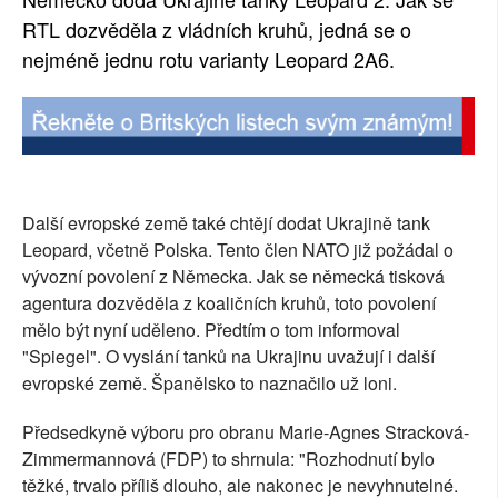
RTL dozvěděla z vládních kruhů, jedná se o
SOCIÁLNÍ SÍTĚ
nejméně jednu rotu varianty Leopard 2A6.
RUBRIKY
PLNÁ VERZE STRÁNEK
Další evropské země také chtějí dodat Ukrajině tank
Leopard, včetně Polska. Tento člen NATO již požádal o
vývozní povolení z Německa. Jak se německá tisková
agentura dozvěděla z koaličních kruhů, toto povolení
mělo být nyní uděleno. Předtím o tom informoval
"Spiegel". O vyslání tanků na Ukrajinu uvažují i další
evropské země. Španělsko to naznačilo už loni.
Předsedkyně výboru pro obranu Marie-Agnes Stracková-
Zimmermannová (FDP) to shrnula: "Rozhodnutí bylo
těžké, trvalo příliš dlouho, ale nakonec je nevyhnutelné.