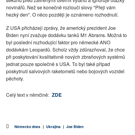
sekund před zavřenými dveřmi výtahu a ignoruje otázky
novinářů. Než se konečně rozloučí slovy "Přeji vám
hezký den". O něco později je oznámeno rozhodnutí.
Z USA přicházejí zprávy, že americký prezident Joe
Biden nyní zvažuje dodávku tanků M1 Abrams. Možná to
byl poslední rozhodující faktor pro německé ANO
dodávkám Leopardů. Scholz vždy zdůrazňoval, že chce
při poskytování kvalitativně nových zbraňových systémů
jednat pouze společně s USA. To byl také případ
poskytnutí salvových raketometů nebo bojových vozidel
pěchoty.
Celý text v němčině:
ZDE
Německo dnes
|
Ukrajina
|
Joe Biden