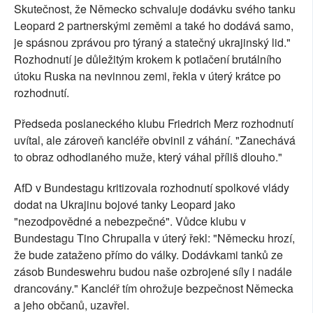
Skutečnost, že Německo schvaluje dodávku svého tanku
Leopard 2 partnerskými zeměmi a také ho dodává samo,
je spásnou zprávou pro týraný a statečný ukrajinský lid."
Rozhodnutí je důležitým krokem k potlačení brutálního
útoku Ruska na nevinnou zemi, řekla v úterý krátce po
rozhodnutí.
Předseda poslaneckého klubu Friedrich Merz rozhodnutí
uvítal, ale zároveň kancléře obvinil z váhání. "Zanechává
to obraz odhodlaného muže, který váhal příliš dlouho."
AfD v Bundestagu kritizovala rozhodnutí spolkové vlády
dodat na Ukrajinu bojové tanky Leopard jako
"nezodpovědné a nebezpečné". Vůdce klubu v
Bundestagu Tino Chrupalla v úterý řekl: "Německu hrozí,
že bude zataženo přímo do války. Dodávkami tanků ze
zásob Bundeswehru budou naše ozbrojené síly i nadále
drancovány." Kancléř tím ohrožuje bezpečnost Německa
a jeho občanů, uzavřel.