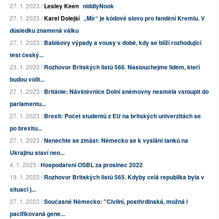
27. 1. 2023 /
Lesley Keen
niddlyNook
27. 1. 2023 /
Karel Dolejší
„Mír“ je kódové slovo pro fandění Kremlu. V
důsledku znamená válku
27. 1. 2023 /
Babišovy výpady a vousy v době, kdy se blíží rozhodující
test český...
23. 1. 2023 /
Rozhovor Britských listů 566. Naslouchejme lidem, kteří
budou volit...
27. 1. 2023 /
Británie: Návštěvnice Dolní sněmovny nesměla vstoupit do
parlamentu...
27. 1. 2023 /
Brexit: Počet studentů z EU na britských univerzitách se
po brexitu...
27. 1. 2023 /
Nenechte se zmást: Německo se k vyslání tanků na
Ukrajinu staví neo...
4. 1. 2023 /
Hospodaření OSBL za prosinec 2022
19. 1. 2023 /
Rozhovor Britských listů 565. Kdyby celá republika byla v
situaci j...
27. 1. 2023 /
Současné Německo: "Civilní, posthrdinská, možná i
pacifikovaná gene...