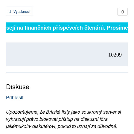
0
Vytisknout
ávisejí na finančních příspěvcích čtenářů. Prosíme, př
10209
Diskuse
Přihlásit
Upozorňujeme, že Britské listy jako soukromý server si
vyhrazují právo blokovat přístup na diskusní fóra
jakémukoliv diskutérovi, pokud to uznají za důvodné.