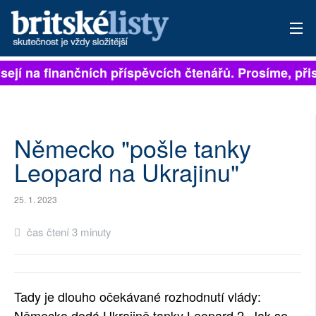
sejí na finančních příspěvcích čtenářů. Prosíme, přisp
PŘIHLÁSIT
AKTUÁLNÍ VYDÁNÍ
ARCHIV
Německo "pošle tanky
Leopard na Ukrajinu"
ROZHOVORY
25. 1. 2023
TÉMATA
čas čtení 3 minuty
NEJČTENĚJŠÍ ZA 7 DNÍ
AUTOŘI
Tady je dlouho očekávané rozhodnutí vlády:
PŘÍSPĚVKY NA PROVOZ
Německo dodá Ukrajině tanky Leopard 2. Jak se