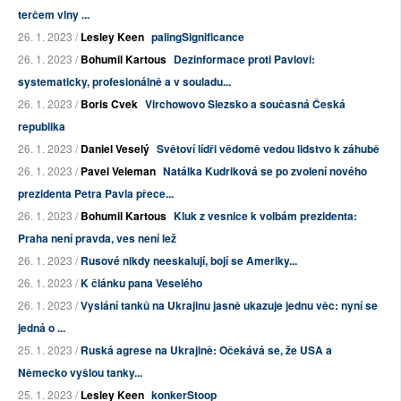
terčem vlny ...
26. 1. 2023 /
Lesley Keen
palingSignificance
26. 1. 2023 /
Bohumil Kartous
Dezinformace proti Pavlovi:
systematicky, profesionálně a v souladu...
26. 1. 2023 /
Boris Cvek
Virchowovo Slezsko a současná Česká
republika
26. 1. 2023 /
Daniel Veselý
Světoví lídři vědomě vedou lidstvo k záhubě
26. 1. 2023 /
Pavel Veleman
Natálka Kudriková se po zvolení nového
prezidenta Petra Pavla přece...
26. 1. 2023 /
Bohumil Kartous
Kluk z vesnice k volbám prezidenta:
Praha není pravda, ves není lež
26. 1. 2023 /
Rusové nikdy neeskalují, bojí se Ameriky...
26. 1. 2023 /
K článku pana Veselého
26. 1. 2023 /
Vyslání tanků na Ukrajinu jasně ukazuje jednu věc: nyní se
jedná o ...
25. 1. 2023 /
Ruská agrese na Ukrajině: Očekává se, že USA a
Německo vyšlou tanky...
25. 1. 2023 /
Lesley Keen
konkerStoop