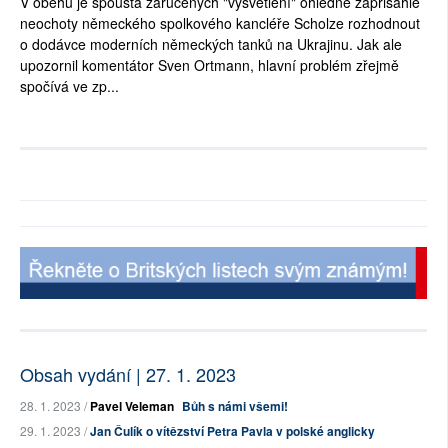
V oběhu je spousta zaručených "vysvětlení" ohledně zapřisáhlé
neochoty německého spolkového kancléře Scholze rozhodnout
o dodávce moderních německých tanků na Ukrajinu. Jak ale
upozornil komentátor Sven Ortmann, hlavní problém zřejmě
spočívá ve zp...
Obsah vydání | 27. 1. 2023
28. 1. 2023 /
Pavel Veleman
Bůh s námi všemi!
29. 1. 2023 /
Jan Čulík o vítězství Petra Pavla v polské anglicky