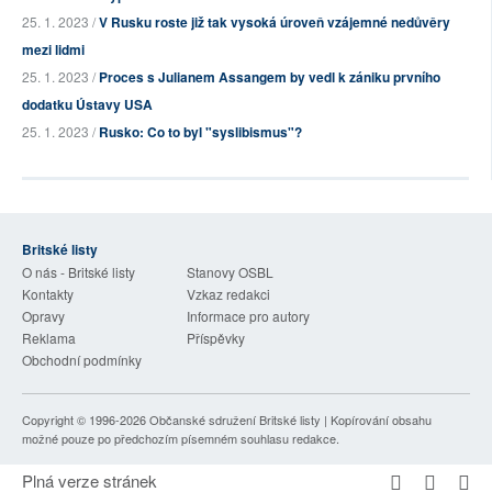
25. 1. 2023 /
V Rusku roste již tak vysoká úroveň vzájemné nedůvěry
mezi lidmi
25. 1. 2023 /
Proces s Julianem Assangem by vedl k zániku prvního
dodatku Ústavy USA
25. 1. 2023 /
Rusko: Co to byl "syslibismus"?
Britské listy
O nás - Britské listy
Stanovy OSBL
Kontakty
Vzkaz redakci
Opravy
Informace pro autory
Reklama
Příspěvky
Obchodní podmínky
Copyright © 1996-2026
Občanské sdružení Britské listy
| Kopírování obsahu
možné pouze po předchozím písemném souhlasu redakce.
Plná verze stránek