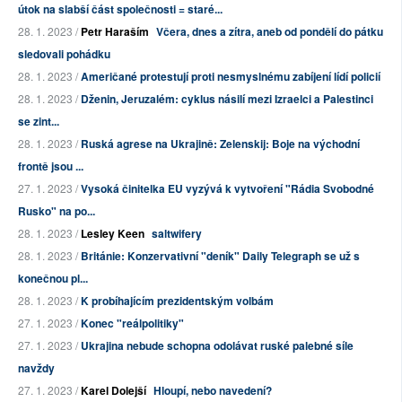
útok na slabší část společnosti = staré...
28. 1. 2023 /
Petr Haraším
Včera, dnes a zítra, aneb od pondělí do pátku
sledovali pohádku
28. 1. 2023 /
Američané protestují proti nesmyslnému zabíjení lídí policií
28. 1. 2023 /
Dženin, Jeruzalém: cyklus násilí mezi Izraelci a Palestinci
se zint...
28. 1. 2023 /
Ruská agrese na Ukrajině: Zelenskij: Boje na východní
frontě jsou ...
27. 1. 2023 /
Vysoká činitelka EU vyzývá k vytvoření "Rádia Svobodné
Rusko" na po...
28. 1. 2023 /
Lesley Keen
saltwifery
28. 1. 2023 /
Británie: Konzervativní "deník" Daily Telegraph se už s
konečnou pl...
28. 1. 2023 /
K probíhajícím prezidentským volbám
27. 1. 2023 /
Konec "reálpolitiky"
27. 1. 2023 /
Ukrajina nebude schopna odolávat ruské palebné síle
navždy
27. 1. 2023 /
Karel Dolejší
Hloupí, nebo navedení?