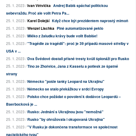
25. 1. 2023 /
Ivan Větvička
Andrej Babiš spáchal politickou
sebevraždu. Proč ale volit Petra Pa...
25. 1. 2023 /
Karel Dolejší
Když chce být prezidentem naprostý mimoň
25. 1. 2023 /
Wenzel Lischka
Plně automatizované peklo
25. 1. 2023 /
Mléko z žaludku krávy bude volit Babiše!
25. 1. 2023 /
"Tragédie za tragédií": proč je 39 případů masové střelby v
USA v ...
25. 1. 2023 /
Dva Švédové dostali přísné tresty kvůli špionáži pro Rusko
25. 1. 2023 /
Tino ze Zhořelce, Jana z Kasselu a potlesk ze špatné
strany
25. 1. 2023 /
Německo "pošle tanky Leopard na Ukrajinu"
25. 1. 2023 /
Německo se stalo překážkou v srdci Evropy
25. 1. 2023 /
Polsko chce požádat o povolení k dodávce Leopardů –
Baerbocková je ...
25. 1. 2023 /
Rusko: Jednání s Ukrajinou jsou "nemožná"
25. 1. 2023 /
Rusko "by ohrožovala i okupovaná Ukrajina"
25. 1. 2023 /
"V Rusku je dokončena transformace ve společnost
nacistického typu"