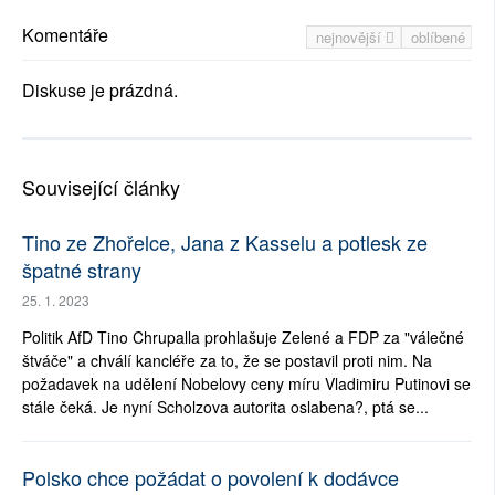
Komentáře
nejnovější
oblíbené
Diskuse je prázdná.
Související články
Tino ze Zhořelce, Jana z Kasselu a potlesk ze
špatné strany
25. 1. 2023
Politik AfD Tino Chrupalla prohlašuje Zelené a FDP za "válečné
štváče" a chválí kancléře za to, že se postavil proti nim. Na
požadavek na udělení Nobelovy ceny míru Vladimiru Putinovi se
stále čeká. Je nyní Scholzova autorita oslabena?, ptá se...
Polsko chce požádat o povolení k dodávce