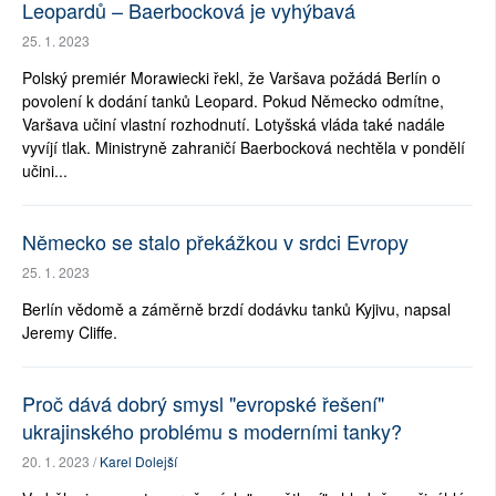
Leopardů – Baerbocková je vyhýbavá
25. 1. 2023
Polský premiér Morawiecki řekl, že Varšava požádá Berlín o
povolení k dodání tanků Leopard. Pokud Německo odmítne,
Varšava učiní vlastní rozhodnutí. Lotyšská vláda také nadále
vyvíjí tlak. Ministryně zahraničí Baerbocková nechtěla v pondělí
učini...
Německo se stalo překážkou v srdci Evropy
25. 1. 2023
Berlín vědomě a záměrně brzdí dodávku tanků Kyjivu, napsal
Jeremy Cliffe.
Proč dává dobrý smysl "evropské řešení"
ukrajinského problému s moderními tanky?
20. 1. 2023 /
Karel Dolejší