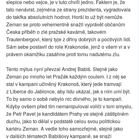
slepice nebo vejce, je v tuto chvíli jedno. Faktem je, že
tato nenávist, zejména ze strany prezidenta, vygradovala
do takřka absolutních hodnot. Horší to už být nemůže.
Zeman se proto vehementně snažil vyprávět občanům
Česka příběh o zlé pražské kavárně, takovém
Trautenbergovi, který tyje z dřiny dobrých a poctivých lidí.
Sám sebe postavil do role Krakonoše, jenž o všem ví a v
právem okamžiku zasáhne proti tomu nadutému zlu.
Tento mýtus nyní převzal Andrej Babiš. Stejně jako
Zeman po mnoho let Pražák každým coulem. I z něj se
stal v kampani učiněný Krakonoš, který jede tramvají
z Liberce do Jablonce, aby lidu ukázal, jak s ním umí být.
To by samo o sobě nebylo nic divného, je to kampaň.
Kdyby ovšem před tím nemanipuloval voliči v tom smyslu,
že Petr Pavel je kandidátem Prahy ve stejně záštiplném
duchu, jako to dělal v podstatě celou svou politickou
kariéru Zeman. A vedle toho samozřejmě, stejně jako
v dalších tématech Babišovy kampaně, se snaží