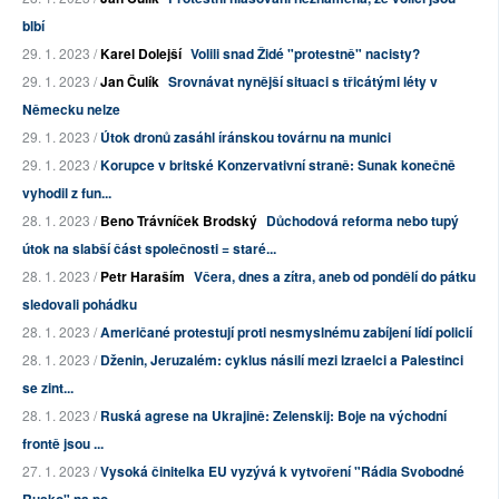
blbí
29. 1. 2023 /
Karel Dolejší
Volili snad Židé "protestně" nacisty?
29. 1. 2023 /
Jan Čulík
Srovnávat nynější situaci s třicátými léty v
Německu nelze
29. 1. 2023 /
Útok dronů zasáhl íránskou továrnu na munici
29. 1. 2023 /
Korupce v britské Konzervativní straně: Sunak konečně
vyhodil z fun...
28. 1. 2023 /
Beno Trávníček Brodský
Důchodová reforma nebo tupý
útok na slabší část společnosti = staré...
28. 1. 2023 /
Petr Haraším
Včera, dnes a zítra, aneb od pondělí do pátku
sledovali pohádku
28. 1. 2023 /
Američané protestují proti nesmyslnému zabíjení lídí policií
28. 1. 2023 /
Dženin, Jeruzalém: cyklus násilí mezi Izraelci a Palestinci
se zint...
28. 1. 2023 /
Ruská agrese na Ukrajině: Zelenskij: Boje na východní
frontě jsou ...
27. 1. 2023 /
Vysoká činitelka EU vyzývá k vytvoření "Rádia Svobodné