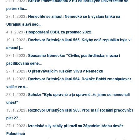
27. 1. 2023 /
Brexit: Počet studentů z EU na britských univerzitách se
po brexitu...
27. 1. 2023 /
Nenechte se zmást: Německo se k vyslání tanků na
Ukrajinu staví neo...
4. 1. 2023 /
Hospodaření OSBL za prosinec 2022
19. 1. 2023 /
Rozhovor Britských listů 565. Kdyby celá republika byla v
situaci j...
27. 1. 2023 /
Současné Německo: "Civilní, posthrdinská, možná i
pacifikovaná gene...
27. 1. 2023 /
O přetrvávajícím ruském vlivu v Německu
16. 1. 2023 /
Rozhovor Britských listů 564. Dokáže Babiš zmanipulovat
voliče ve s...
27. 1. 2023 /
Scholz: "Bylo správné a je správné, že jsme se nenechali
unést"
13. 1. 2023 /
Rozhovor Britských listů 563. Proč mají sociální pracovníci
plat 27...
27. 1. 2023 /
Izraelské síly zabily při razii na Západním břehu devět
Palestinců