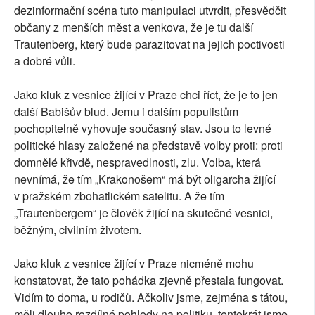
dezinformační scéna tuto manipulaci utvrdit, přesvědčit
občany z menších měst a venkova, že je tu další
Trautenberg, který bude parazitovat na jejich poctivosti
a dobré vůli.
Jako kluk z vesnice žijící v Praze chci říct, že je to jen
další Babišův blud. Jemu i dalším populistům
pochopitelně vyhovuje současný stav. Jsou to levné
politické hlasy založené na představě volby proti: proti
domnělé křivdě, nespravedlnosti, zlu. Volba, která
nevnímá, že tím „Krakonošem“ má být oligarcha žijící
v pražském zbohatlickém satelitu. A že tím
„Trautenbergem“ je člověk žijící na skutečné vesnici,
běžným, civilním životem.
Jako kluk z vesnice žijící v Praze nicméně mohu
konstatovat, že tato pohádka zjevně přestala fungovat.
Vidím to doma, u rodičů. Ačkoliv jsme, zejména s tátou,
měli dlouho rozdílné pohledy na politiku, tentokrát jsme