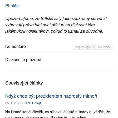
Přihlásit
Upozorňujeme, že Britské listy jako soukromý server si
vyhrazují právo blokovat přístup na diskusní fóra
jakémukoliv diskutérovi, pokud to uznají za důvodné.
Komentáře
nejnovější
oblíbené
Diskuse je prázdná.
Související články
Když chce být prezidentem naprostý mimoň
25. 1. 2023 /
Karel Dolejší
Na Hradě končí člověk, co sliboval čínské miliardy a „věděl“, že
rozšířená ruská invaze na Ukrajinu je „výmyslem