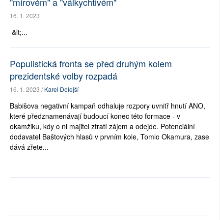
"mírovém" a "válkychtivém"
16. 1. 2023
&lt;...
Populistická fronta se před druhým kolem
prezidentské volby rozpadá
16. 1. 2023 /
Karel Dolejší
Babišova negativní kampaň odhaluje rozpory uvnitř hnutí ANO,
které předznamenávají budoucí konec této formace - v
okamžiku, kdy o ni majitel ztratí zájem a odejde. Potenciální
dodavatel Baštových hlasů v prvním kole, Tomio Okamura, zase
dává zřete...