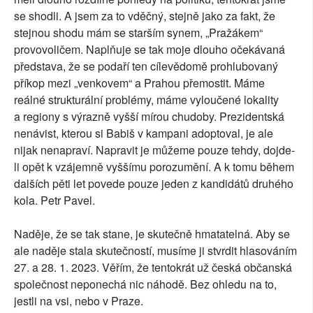
se shodli. A jsem za to vděčný, stejně jako za fakt, že
stejnou shodu mám se starším synem, „Pražákem“
provovoličem. Naplňuje se tak moje dlouho očekávaná
představa, že se podaří ten cílevědomě prohlubovaný
příkop mezi „venkovem“ a Prahou přemostit. Máme
reálné strukturální problémy, máme vyloučené lokality
a regiony s výrazně vyšší mírou chudoby. Prezidentská
nenávist, kterou si Babiš v kampani adoptoval, je ale
nijak nenapraví. Napravit je můžeme pouze tehdy, dojde-
li opět k vzájemně vyššímu porozumění. A k tomu během
dalších pěti let povede pouze jeden z kandidátů druhého
kola. Petr Pavel.
Naděje, že se tak stane, je skutečně hmatatelná. Aby se
ale naděje stala skutečností, musíme ji stvrdit hlasováním
27. a 28. 1. 2023. Věřím, že tentokrát už česká občanská
společnost neponechá nic náhodě. Bez ohledu na to,
jestli na vsi, nebo v Praze.