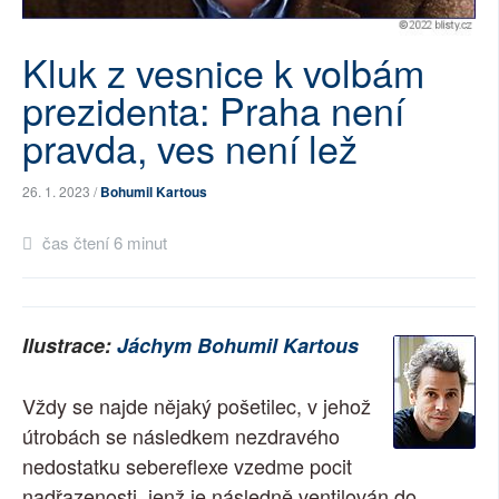
SOCIÁLNÍ SÍTĚ
Kluk z vesnice k volbám
RUBRIKY
prezidenta: Praha není
PLNÁ VERZE STRÁNEK
pravda, ves není lež
26. 1. 2023 /
Bohumil Kartous
čas čtení 6 minut
Ilustrace:
Jáchym Bohumil Kartous
Vždy se najde nějaký pošetilec, v jehož
útrobách se následkem nezdravého
nedostatku sebereflexe vzedme pocit
nadřazenosti, jenž je následně ventilován do