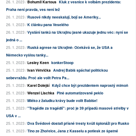
26. 1. 2023 /
Bohumil Kartous
Kluk z vesnice k volbám prezidenta:
Praha není pravda, ves není lež
26. 1. 2023 /
Rusové nikdy neeskalují, bojí se Ameriky...
26. 1. 2023 /
K článku pana Veselého
26. 1. 2023 /
Vyslání tanků na Ukrajinu jasně ukazuje jednu věc: nyní se
jedná o ...
25. 1. 2023 /
Ruská agrese na Ukrajině: Očekává se, že USA a
Německo vyšlou tanky...
25. 1. 2023 /
Lesley Keen
konkerStoop
25. 1. 2023 /
Ivan Větvička
Andrej Babiš spáchal politickou
sebevraždu. Proč ale volit Petra Pa...
25. 1. 2023 /
Karel Dolejší
Když chce být prezidentem naprostý mimoň
25. 1. 2023 /
Wenzel Lischka
Plně automatizované peklo
25. 1. 2023 /
Mléko z žaludku krávy bude volit Babiše!
25. 1. 2023 /
"Tragédie za tragédií": proč je 39 případů masové střelby v
USA v ...
25. 1. 2023 /
Dva Švédové dostali přísné tresty kvůli špionáži pro Rusko
25. 1. 2023 /
Tino ze Zhořelce, Jana z Kasselu a potlesk ze špatné