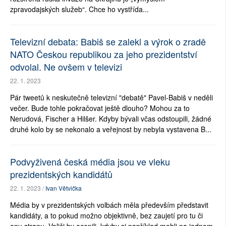
zpravodajských služeb“. Chce ho vystřída...
Televizní debata: Babiš se zalekl a výrok o zradě
NATO Českou republikou za jeho prezidentství
odvolal. Ne ovšem v televizi
22. 1. 2023
Pár tweetů k neskutečně televizní "debatě" Pavel-Babiš v neděli
večer. Bude tohle pokračovat ještě dlouho? Mohou za to
Nerudová, Fischer a Hilšer. Kdyby bývali včas odstoupili, žádné
druhé kolo by se nekonalo a veřejnost by nebyla vystavena B...
Podvyživená česká média jsou ve vleku
prezidentských kandidátů
22. 1. 2023 /
Ivan Větvička
Média by v prezidentských volbách měla především představit
kandidáty, a to pokud možno objektivně, bez zaujetí pro tu či