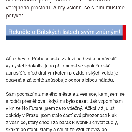
veřejného prostoru. A my všichni se s ním musíme
potýkat.
Ať už heslo „Praha a láska zvítězí nad vsí a nenávistí“
vymyslel kdokoliv, jeho přítomnost ve společenské
atmosféře před druhým kolem prezidentských voleb je
otravná a zákonitě způsobuje odpor a blbou náladu.
Sám pocházím z malého města a z vesnice, kam jsem se
s rodiči přestěhoval, když mi bylo deset. Jak vzpomínám
v knize No Future, jsem za to vděčný. Ačkoliv žiju už
dekády v Praze, jsem stále částí své přirozenosti kluk
z vesnice, který chodil za barák k rybníku chytat čudly,
skákat do stohu slámy a střílet ze vzduchovky do