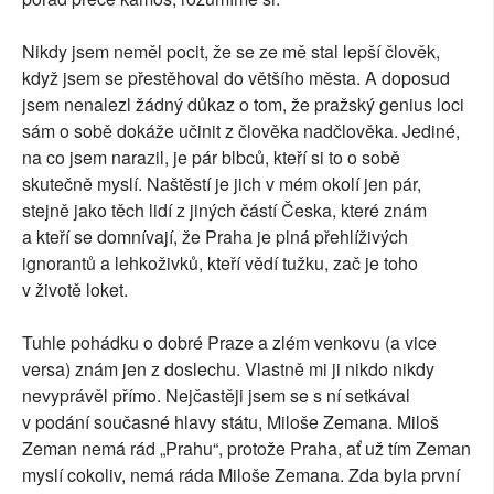
Nikdy jsem neměl pocit, že se ze mě stal lepší člověk,
když jsem se přestěhoval do většího města. A doposud
jsem nenalezl žádný důkaz o tom, že pražský genius loci
sám o sobě dokáže učinit z člověka nadčlověka.
Jediné,
na co jsem narazil, je pár blbců, kteří si to o sobě
skutečně myslí. Naštěstí je jich v mém okolí jen pár,
stejně jako těch lidí z jiných částí Česka, které znám
a kteří se domnívají, že Praha je plná přehlíživých
ignorantů a lehkoživků, kteří vědí tužku, zač je toho
v životě loket.
Tuhle pohádku o dobré Praze a zlém venkovu (a vice
versa) znám jen z doslechu. Vlastně mi ji nikdo nikdy
nevyprávěl přímo. Nejčastěji jsem se s ní setkával
v podání současné hlavy státu, Miloše Zemana. Miloš
Zeman nemá rád „Prahu“, protože Praha, ať už tím Zeman
myslí cokoliv, nemá ráda Miloše Zemana. Zda byla první