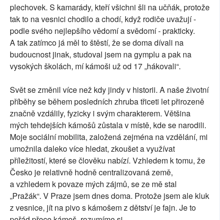
plechovek.
S kamarády, kteří všichni šli na učňák, protože
tak to na vesnici chodilo a chodí, když rodiče uvažují -
podle svého nejlepšího vědomí a svědomí - prakticky.
A tak zatímco já měl to štěstí, že se doma dívali na
budoucnost jinak, studoval jsem na gymplu a pak na
vysokých školách, mí kámoši už od 17 „hákovali“.
Svět se změnil více než kdy jindy v historii. A naše životní
příběhy se během posledních zhruba třiceti let přirozeně
značně vzdálily, fyzicky i svým charakterem. Většina
mých tehdejších kámošů zůstala v místě, kde se narodili.
Moje sociální mobilita, založená zejména na vzdělání, mi
umožnila daleko více hledat, zkoušet a využívat
příležitostí, které se člověku nabízí. Vzhledem k tomu, že
Česko je relativně hodně centralizovaná země,
a vzhledem k povaze mých zájmů, se ze mě stal
„Pražák“. V Praze jsem dnes doma. Protože jsem ale kluk
z vesnice, jít na pivo s kámošem z dětství je fajn. Je to
pořád přece kámoš, rozumíme si.