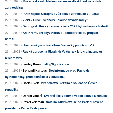
27. 1. 2023 /
Rusko zakázalo Meduzu ve snaze zlikvidovat nezávislé
zpravodajství
27. 1. 2023 /
Putin napadl Ukrajinu kvůli obavě z revoluce v Rusku
27. 1. 2023 /
Vloni v Rusku skončily "dlouhé devadesátky"
27. 1. 2023 /
Demograf: Ruský census v roce 2021 byl nejhorší v historii
27. 1. 2023 /
Ani Kreml, ani obyvatelstvo "demografickou propast"
neřeší
27. 1. 2023 /
Hrozí ruským univerzitám "vědecký putinismus"?
26. 1. 2023 /
Ruská agrese na Ukrajině: Ve čtvrtek je Ukrajina znovu
terčem vlny ...
26. 1. 2023 /
Lesley Keen
palingSignificance
26. 1. 2023 /
Bohumil Kartous
Dezinformace proti Pavlovi:
systematicky, profesionálně a v souladu...
26. 1. 2023 /
Boris Cvek
Virchowovo Slezsko a současná Česká
republika
26. 1. 2023 /
Daniel Veselý
Světoví lídři vědomě vedou lidstvo k záhubě
26. 1. 2023 /
Pavel Veleman
Natálka Kudriková se po zvolení nového
prezidenta Petra Pavla přece...