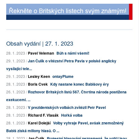
Obsah vydání | 27. 1. 2023
28. 1. 2023 /
Pavel Veleman
Bůh s námi všemi!
29. 1. 2023 /
Jan Čulík o vítězství Petra Pavla v polské anglicky
vysílající tele...
29. 1. 2023 /
Lesley Keen
ontayPlume
28. 1. 2023 /
Boris Cvek
Kdy nastane konec Babišovy éry
26. 1. 2023 /
Rozhovor Britských listů 567. Čtvrtina národa postižena
exekucemi. ...
28. 1. 2023 /
V prezidentských volbách zvítězil Petr Pavel
28. 1. 2023 /
Richard F. Vlasák
Hořká volba
28. 1. 2023 /
Karel Dolejší
Volby vyhraje Pavel, avšak znemožněný
Babiš získá miliony hlasů. O ...
28. 1. 2023 /
Jan Čulík
Protestní hlasování neznamená, že voliči jsou