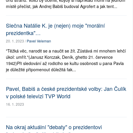
onu stranu. Voliči by ocenili, kdyby si například mohli na jednom
místě přečíst, jak Andrej Babiš budoval Agrofert a jak tent...
Slečna Natálie K. je (nejen) moje "morální
prezidentka"…
20. 1. 2023 /
Pavel Veleman
"Těžká věc, narodit se a naučit se žít. Zůstává mi mnohem lehčí
úkol: umřít."(Janusz Korczak, Deník, ghetto 21. července
1942)Při sledování až rodiciho se kultu osobnosti u pana Pavla
je důležité připomenout důležitá fak...
Pavel, Babiš a české prezidentské volby: Jan Čulík
v polské televizi TVP World
16. 1. 2023
Na okraj aktuální "debaty" o prezidentovi