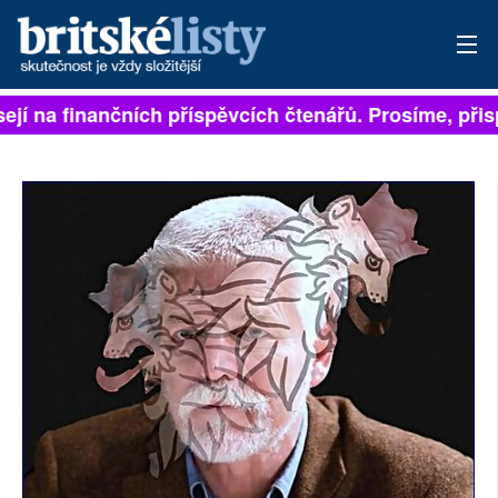
ejí na finančních příspěvcích čtenářů. Prosíme, přispě
PŘIHLÁSIT
AKTUÁLNÍ VYDÁNÍ
ARCHIV
ROZHOVORY
TÉMATA
NEJČTENĚJŠÍ ZA 7 DNÍ
AUTOŘI
PŘÍSPĚVKY NA PROVOZ