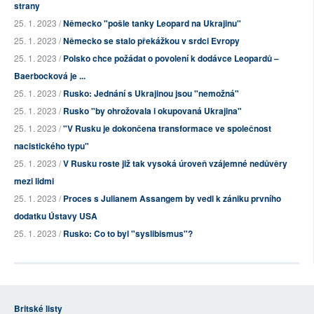
strany
25. 1. 2023 /
Německo "pošle tanky Leopard na Ukrajinu"
25. 1. 2023 /
Německo se stalo překážkou v srdci Evropy
25. 1. 2023 /
Polsko chce požádat o povolení k dodávce Leopardů –
Baerbocková je ...
25. 1. 2023 /
Rusko: Jednání s Ukrajinou jsou "nemožná"
25. 1. 2023 /
Rusko "by ohrožovala i okupovaná Ukrajina"
25. 1. 2023 /
"V Rusku je dokončena transformace ve společnost
nacistického typu"
25. 1. 2023 /
V Rusku roste již tak vysoká úroveň vzájemné nedůvěry
mezi lidmi
25. 1. 2023 /
Proces s Julianem Assangem by vedl k zániku prvního
dodatku Ústavy USA
25. 1. 2023 /
Rusko: Co to byl "syslibismus"?
Britské listy