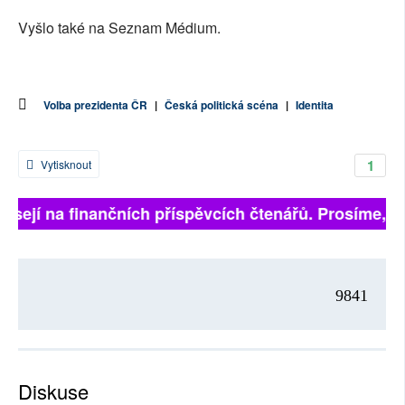
Vyšlo také na Seznam Médium.
Volba prezidenta ČR
|
Česká politická scéna
|
Identita
1
Vytisknout
isejí na finančních příspěvcích čtenářů. Prosíme, přis
9841
Diskuse