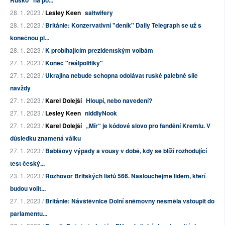
Rusko" na po...
28. 1. 2023 /
Lesley Keen
saltwifery
28. 1. 2023 /
Británie: Konzervativní "deník" Daily Telegraph se už s
konečnou pl...
28. 1. 2023 /
K probíhajícím prezidentským volbám
27. 1. 2023 /
Konec "reálpolitiky"
27. 1. 2023 /
Ukrajina nebude schopna odolávat ruské palebné síle
navždy
27. 1. 2023 /
Karel Dolejší
Hloupí, nebo navedení?
27. 1. 2023 /
Lesley Keen
niddlyNook
27. 1. 2023 /
Karel Dolejší
„Mír“ je kódové slovo pro fandění Kremlu. V
důsledku znamená válku
27. 1. 2023 /
Babišovy výpady a vousy v době, kdy se blíží rozhodující
test český...
23. 1. 2023 /
Rozhovor Britských listů 566. Naslouchejme lidem, kteří
budou volit...
27. 1. 2023 /
Británie: Návštěvnice Dolní sněmovny nesměla vstoupit do
parlamentu...