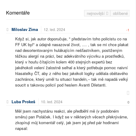
Komentáře
nejnovější
oblíbené
Miloslav Zima
12. led. 2024
-1
Když si, jak autor doporučuje, " představím toho policistu co na
FF UK byl" a údajně nasazoval život, .... , tak se mi chce plakat
nad desorientovaným hulákajícím nešťastníkem, postiženým
těžkou alergií na práci, bez adekvátního výcviku a prostředků,
který v houfu čítajícím kolem 400 stejných expertů bez
jakéhokoli velení žalostně selhal a který potřebuje pomoc naivní
hlasatelky ČT, aby z něho bez jakékoli logiky udělala obětavého
zachránce, který uměl tu situaci handeln,-- tak mě napadá velký
soucit s takovou policií pod heslem Avanti Diletanti.
Luba Prokeš
10. led. 2024
0
Měl jsem nachystánu reakci, ale předběhl mě (v podobném
směru) pan Poláček. I když se v některých věcech překrýváme,
zkopíruji můj komentář celý, jak jsem jej před pár hodinami
napsal: