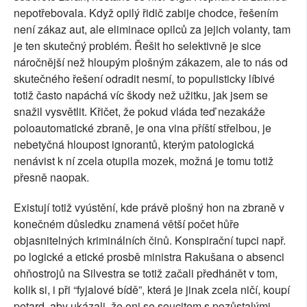
nepotřebovala. Když opilý řidič zabije chodce, řešením
není zákaz aut, ale eliminace opilců za jejich volanty, tam
je ten skutečný problém. Řešit ho selektivně je sice
náročnější než hloupým plošným zákazem, ale to nás od
skutečného řešení odradit nesmí, to populisticky líbivé
totiž často napáchá víc škody než užitku, jak jsem se
snažil vysvětlit. Křičet, že pokud vláda teď nezakáže
poloautomatické zbraně, je ona vina příští střelbou, je
nebetyčná hloupost ignorantů, kterým patologická
nenávist k ní zcela otupila mozek, možná je tomu totiž
přesně naopak.
Existují totiž vyústění, kde právě plošný hon na zbraně v
konečném důsledku znamená větší počet hůře
objasnitelných kriminálních činů. Konspirační tupci např.
po logické a etické prosbě ministra Rakušana o absenci
ohňostrojů na Silvestra se totiž začali předhánět v tom,
kolik si, i při “fyjalové bídě”, která je jinak zcela ničí, koupí
petard, aby ukázali, že oni se soucitem s pozůstalými