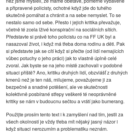
než jsme mysleli, že máme obětavé, poměrně vybavené
a připravené policisty, ochotné když jde do tuhého
skutečně pomáhat a chránit a na sebe nemyslet. To se
nestalo samo od sebe. Přesto i jejich kritika převažuje,
včetně té zcela lživé konspirační na sociálních sítích.
Představte si právě toho policistu co na FF UK byl a
nasazoval život, i když má třeba doma rodinu a děti. Pak
si představte jak se cítí když si přečte (od lidí nemajících
vůbec potuchy o jeho práci) jak to vlastně úplně celé
zvoral. Jak byste se na jeho místě zachovali v podobné
situaci příště? Ano, kritiku druhých lidí, obzvlášť z druhých
kmenů než je ten náš, milujeme, považujeme ji za
bezpečné a snadné potěšení, ale ve skutečnosti
kolektivně posbírané střepy veškeré té neoprávněné
kritiky se nám v budoucnu sečtou a vrátí jako bumerang.
Použijte prosím tento text i k zamyšlení nad tím, jestli za
všech okolností je vždy třeba mít nějaký jasný názor i
když situaci nerozumím a problematiku neznám.