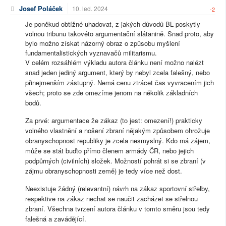
Josef Poláček
10. led. 2024
-2
Je poněkud obtížné uhadovat, z jakých důvodů BL poskytly
volnou tribunu takovéto argumentační slátanině. Snad proto, aby
bylo možno získat názorný obraz o způsobu myšlení
fundamentalistických vyznavačů militarismu.
V celém rozsáhlém výkladu autora článku není možno nalézt
snad jeden jediný argument, který by nebyl zcela falešný, nebo
přinejmenším zástupný. Nemá cenu ztrácet čas vyvracením jich
všech; proto se zde omezíme jenom na několik základních
bodů.
Za prvé: argumentace že zákaz (to jest: omezení!) prakticky
volného vlastnění a nošení zbraní nějakým způsobem ohrožuje
obranyschopnost republiky je zcela nesmyslný. Kdo má zájem,
může se stát buďto přímo členem armády ČR, nebo jejich
podpůrných (civilních) složek. Možností pohrát si se zbraní (v
zájmu obranyschopnosti země) je tedy více než dost.
Neexistuje žádný (relevantní) návrh na zákaz sportovní střelby,
respektive na zákaz nechat se naučit zacházet se střelnou
zbraní. Všechna tvrzení autora článku v tomto směru jsou tedy
falešná a zavádějící.