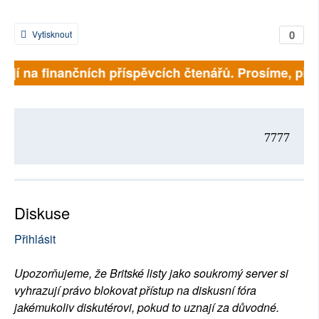
0
Vytisknout
jí na finančních příspěvcích čtenářů. Prosíme, přispě
7777
Diskuse
Přihlásit
Upozorňujeme, že Britské listy jako soukromý server si
vyhrazují právo blokovat přístup na diskusní fóra
jakémukoliv diskutérovi, pokud to uznají za důvodné.