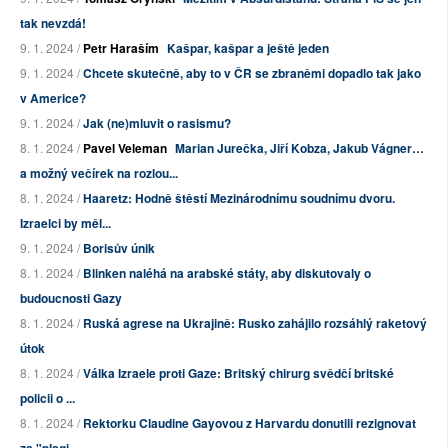
tak nevzdá!
9. 1. 2024 /
Petr Haraším
Kašpar, kašpar a ještě jeden
9. 1. 2024 /
Chcete skutečně, aby to v ČR se zbraněmi dopadlo tak jako
v Americe?
9. 1. 2024 /
Jak (ne)mluvit o rasismu?
8. 1. 2024 /
Pavel Veleman
Marian Jurečka, Jiří Kobza, Jakub Vágner…
a možný večírek na rozlou...
8. 1. 2024 /
Haaretz: Hodně štěstí Mezinárodnímu soudnímu dvoru.
Izraelci by měl...
9. 1. 2024 /
Borisův únik
8. 1. 2024 /
Blinken naléhá na arabské státy, aby diskutovaly o
budoucnosti Gazy
8. 1. 2024 /
Ruská agrese na Ukrajině: Rusko zahájilo rozsáhlý raketový
útok
8. 1. 2024 /
Válka Izraele proti Gaze: Britský chirurg svědčí britské
policii o ...
8. 1. 2024 /
Rektorku Claudine Gayovou z Harvardu donutili rezignovat