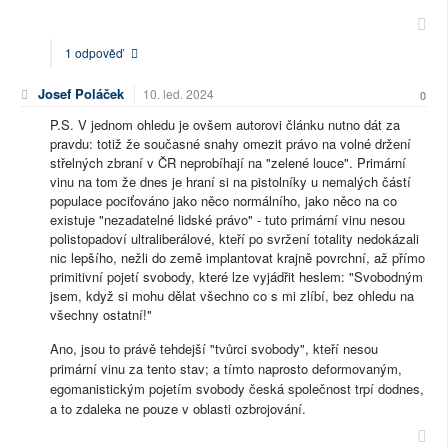
1 odpověď
Josef Poláček
10. led. 2024
0
P.S. V jednom ohledu je ovšem autorovi článku nutno dát za
pravdu: totiž že současné snahy omezit právo na volné držení
střelných zbraní v ČR neprobíhají na "zelené louce". Primární
vinu na tom že dnes je hraní si na pistolníky u nemalých částí
populace pociťováno jako něco normálního, jako něco na co
existuje "nezadatelné lidské právo" - tuto primární vinu nesou
polistopadoví ultraliberálové, kteří po svržení totality nedokázali
nic lepšího, nežli do země implantovat krajně povrchní, až přímo
primitivní pojetí svobody, které lze vyjádřit heslem: "Svobodným
jsem, když si mohu dělat všechno co s mi zlíbí, bez ohledu na
všechny ostatní!"
Ano, jsou to právě tehdejší "tvůrci svobody", kteří nesou
primární vinu za tento stav; a tímto naprosto deformovaným,
egomanistickým pojetím svobody česká společnost trpí dodnes,
a to zdaleka ne pouze v oblasti ozbrojování.