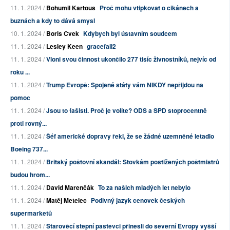
11. 1. 2024 /
Bohumil Kartous
Proč mohu vtipkovat o cikánech a
buznách a kdy to dává smysl
10. 1. 2024 /
Boris Cvek
Kdybych byl ústavním soudcem
11. 1. 2024 /
Lesley Keen
gracefall2
11. 1. 2024 /
Vloni svou činnost ukončilo 277 tisíc živnostníků, nejvíc od
roku ...
11. 1. 2024 /
Trump Evropě: Spojené státy vám NIKDY nepřijdou na
pomoc
11. 1. 2024 /
Jsou to fašisti. Proč je volíte? ODS a SPD stoprocentně
proti rovný...
11. 1. 2024 /
Šéf americké dopravy řekl, že se žádné uzemněné letadlo
Boeing 737...
11. 1. 2024 /
Britský poštovní skandál: Stovkám postižených poštmistrů
budou hrom...
11. 1. 2024 /
David Marenčák
To za našich mladých let nebylo
11. 1. 2024 /
Matěj Metelec
Podivný jazyk cenovek českých
supermarketů
11. 1. 2024 /
Starověcí stepní pastevci přinesli do severní Evropy vyšší