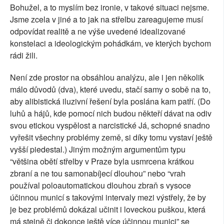
Bohužel, a to myslím bez ironie, v takové situaci nejsme.
Jsme zcela v jiné a to jak na střelbu zareagujeme musí
odpovídat realitě a ne výše uvedené idealizované
konstelaci a ideologickým pohádkám, ve kterých bychom
rádi žili.
Není zde prostor na obsáhlou analýzu, ale i jen několik
málo důvodů (dva), které uvedu, stačí samy o sobě na to,
aby alibistická iluzivní řešení byla poslána kam patří. (Do
luhů a hájů, kde pomocí nich budou někteří dávat na odiv
svou etickou vyspělost a narcistické Já, schopné snadno
vyřešit všechny problémy země, si díky tomu vystaví ještě
vyšší piedestal.) Jiným možným argumentům typu
“většina obětí střelby v Praze byla usmrcena krátkou
zbraní a ne tou samonabíjecí dlouhou” nebo “vrah
používal poloautomatickou dlouhou zbraň s vysoce
účinnou municí s takovými intervaly mezi výstřely, že by
je bez problémů dokázal učinit i loveckou puškou, která
má stejně či dokonce ještě více účinnou munici” se