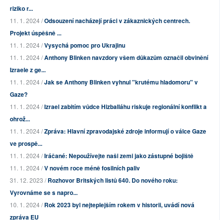
riziko r...
11. 1. 2024 /
Odsouzení nacházejí práci v zákaznických centrech.
Projekt úspěšně ...
11. 1. 2024 /
Vysychá pomoc pro Ukrajinu
11. 1. 2024 /
Anthony Blinken navzdory všem důkazům označil obvinění
Izraele z ge...
11. 1. 2024 /
Jak se Anthony Blinken vyhnul "krutému hladomoru" v
Gaze?
11. 1. 2024 /
Izrael zabitím vůdce Hizballáhu riskuje regionální konflikt a
ohrož...
11. 1. 2024 /
Zpráva: Hlavní zpravodajské zdroje informují o válce Gaze
ve prospě...
11. 1. 2024 /
Iráčané: Nepoužívejte naši zemi jako zástupné bojiště
11. 1. 2024 /
V novém roce méně fosilních paliv
31. 12. 2023 /
Rozhovor Britských listů 640. Do nového roku:
Vyrovnáme se s napro...
10. 1. 2024 /
Rok 2023 byl nejteplejším rokem v historii, uvádí nová
zpráva EU