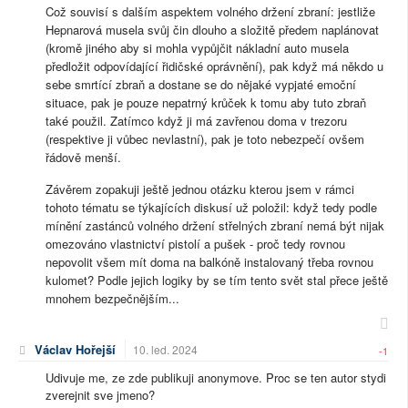
Což souvisí s dalším aspektem volného držení zbraní: jestliže
Hepnarová musela svůj čin dlouho a složitě předem naplánovat
(kromě jiného aby si mohla vypůjčit nákladní auto musela
předložit odpovídající řidičské oprávnění), pak když má někdo u
sebe smrtící zbraň a dostane se do nějaké vypjaté emoční
situace, pak je pouze nepatrný krůček k tomu aby tuto zbraň
také použil. Zatímco když ji má zavřenou doma v trezoru
(respektive ji vůbec nevlastní), pak je toto nebezpečí ovšem
řádově menší.
Závěrem zopakuji ještě jednou otázku kterou jsem v rámci
tohoto tématu se týkajících diskusí už položil: když tedy podle
mínění zastánců volného držení střelných zbraní nemá být nijak
omezováno vlastnictví pistolí a pušek - proč tedy rovnou
nepovolit všem mít doma na balkóně instalovaný třeba rovnou
kulomet? Podle jejich logiky by se tím tento svět stal přece ještě
mnohem bezpečnějším...
Václav Hořejší
10. led. 2024
-1
Udivuje me, ze zde publikuji anonymove. Proc se ten autor stydi
zverejnit sve jmeno?