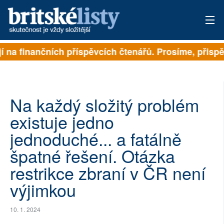
 na finančních příspěvcích čtenářů. Prosíme, přispějte
PŘIHLÁSIT
AKTUÁLNÍ VYDÁNÍ
ARCHIV
Na každý složitý problém
existuje jedno
ROZHOVORY
jednoduché... a fatálně
TÉMATA
špatné řešení. Otázka
restrikce zbraní v ČR není
NEJČTENĚJŠÍ ZA 7 DNÍ
výjimkou
AUTOŘI
10. 1. 2024
PŘÍSPĚVKY NA PROVOZ