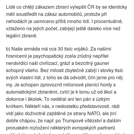
Lidé co chtějí zákazem zbraní vylepšit ČR by se identicky
měli soustředit na zákaz automobilů, protože při
nehodách je usmrceno příliš mnoho lidí. I procentuálně,
vztaženo na jejich počet, zabíjejí ještě daleko více než
legální zbraně.
b) Naše armáda má cca 30 tisíc vojáků. Za našimi
hranicemi je psychopatický zcela zrůdný nepřítel
nenávidící naši civilizaci, grázl a bezcitný gauner
schopný všeho. Bez milosti zbytečně zabíjí i stovky tisíc
svých vlastní lidi, z toho se dá odvodit, čím jsme pro něj
my. Je schopen zprovoznit milionové plenící hordy s
automatickými zbraněmi, cvičí je k tomu už od škol a
dokonce i školek. To nedělal ani ten pán s úzkým
knírkem. Někteří nás, v nedostatku představivosti, rádi
vidí jako doživotně zajištěné ze strany NATO, ale jiní
dobře chápou, že např. po Trumpově vítězství a dalším
proruském rozložení některých evropských partnerů