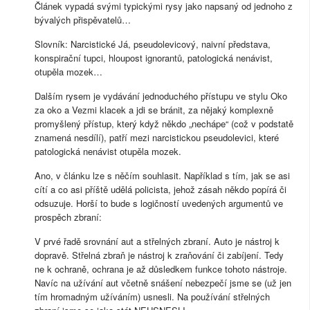
Článek vypadá svými typickými rysy jako napsaný od jednoho z
bývalých přispěvatelů…
Slovník: Narcistické Já, pseudolevicový, naivní představa,
konspirační tupci, hloupost ignorantů, patologická nenávist,
otupěla mozek…
Dalším rysem je vydávání jednoduchého přístupu ve stylu Oko
za oko a Vezmi klacek a jdi se bránit, za nějaký komplexně
promyšlený přístup, který když někdo „nechápe“ (což v podstatě
znamená nesdílí), patří mezi narcistickou pseudolevici, které
patologická nenávist otupěla mozek.
Ano, v článku lze s něčím souhlasit. Například s tím, jak se asi
cítí a co asi příště udělá policista, jehož zásah někdo popírá či
odsuzuje. Horší to bude s logičností uvedených argumentů ve
prospěch zbraní:
V prvé řadě srovnání aut a střelných zbraní. Auto je nástroj k
dopravě. Střelná zbraň je nástroj k zraňování či zabíjení. Tedy
ne k ochraně, ochrana je až důsledkem funkce tohoto nástroje.
Navíc na užívání aut včetně snášení nebezpečí jsme se (už jen
tím hromadným užíváním) usnesli. Na používání střelných