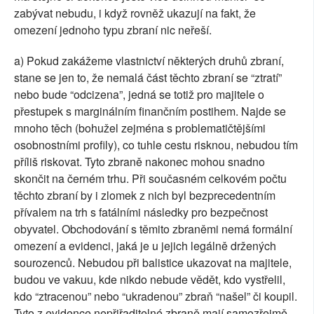
zabývat nebudu, i když rovněž ukazují na fakt, že
omezení jednoho typu zbraní nic neřeší.
a) Pokud zakážeme vlastnictví některých druhů zbraní,
stane se jen to, že nemalá část těchto zbraní se “ztratí”
nebo bude “odcizena”, jedná se totiž pro majitele o
přestupek s marginálním finančním postihem. Najde se
mnoho těch (bohužel zejména s problematičtějšími
osobnostními profily), co tuhle cestu risknou, nebudou tím
příliš riskovat. Tyto zbraně nakonec mohou snadno
skončit na černém trhu. Při současném celkovém počtu
těchto zbraní by i zlomek z nich byl bezprecedentním
přívalem na trh s fatálními následky pro bezpečnost
obyvatel. Obchodování s těmito zbraněmi nemá formální
omezení a evidenci, jaká je u jejich legálně držených
sourozenců. Nebudou při balistice ukazovat na majitele,
budou ve vakuu, kde nikdo nebude vědět, kdo vystřelil,
kdo “ztracenou” nebo “ukradenou” zbraň “našel” či koupil.
Tyto z evidence nepřiřaditelné zbraně mají samozřejmě