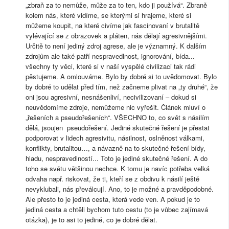
„zbraň za to nemůže, může za to ten, kdo ji používá“. Zbraně
kolem nás, které vidíme, se kterými si hrajeme, které si
můžeme koupit, na které civíme jak fascinovaní v brutalitě
vylévající se z obrazovek a pláten, nás dělají agresivnějšími.
Určitě to není jediný zdroj agrese, ale je významný. K dalším
zdrojům ale také patří nespravedlnost, ignorování, bída...
všechny ty věci, které si v naší vyspělé civilizaci tak rádi
pěstujeme. A omlouváme. Bylo by dobré si to uvědomovat. Bylo
by dobré to udělat před tím, než začneme plivat na „ty druhé“, že
oni jsou agresivní, nesnášenliví, necivilizovaní – dokud si
neuvědomíme zdroje, nemůžeme nic vyřešit. Článek mluví o
„řešeních a pseudořešeních“. VŠECHNO to, co svět s násilím
dělá, jsoujen pseudořešení. Jediné skutečné řešení je přestat
podporovat v lidech agresivitu, násilnost, oslněnost válkami,
konflikty, brutalitou…, a návazně na to skutečné řešení bídy,
hladu, nespravedlností... Toto je jediné skutečné řešení. A do
toho se světu většinou nechce. K tomu je navíc potřeba velká
odvaha např. riskovat, že ti, kteří se z obdivu k násilí ještě
nevyklubali, nás převálcují. Ano, to je možné a pravděpodobné.
Ale přesto to je jediná cesta, která vede ven. A pokud je to
jediná cesta a chtěli bychom tuto cestu (to je vůbec zajímavá
otázka), je to asi to jediné, co je dobré dělat.