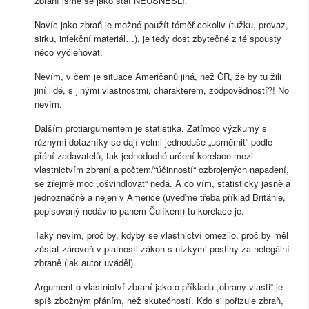
zbraní jsme se jako stát NEUSNESLI.
Navíc jako zbraň je možné použít téměř cokoliv (tužku, provaz,
sirku, infekční materiál…), je tedy dost zbytečné z té spousty
něco vyčleňovat.
Nevím, v čem je situace Američanů jiná, než ČR, že by tu žili
jiní lidé, s jinými vlastnostmi, charakterem, zodpovědností?! No
nevím.
Dalším protiargumentem je statistika. Zatímco výzkumy s
různými dotazníky se dají velmi jednoduše „usměrnit“ podle
přání zadavatelů, tak jednoduché určení korelace mezi
vlastnictvím zbraní a počtem/“účinností“ ozbrojených napadení,
se zřejmě moc „ošvindlovat“ nedá. A co vím, statisticky jasně a
jednoznačně a nejen v Americe (uveďme třeba příklad Británie,
popisovaný nedávno panem Čulíkem) tu korelace je.
Taky nevím, proč by, kdyby se vlastnictví omezilo, proč by měl
zůstat zároveň v platnosti zákon s nízkými postihy za nelegální
zbraně (jak autor uváděl).
Argument o vlastnictví zbraní jako o příkladu „obrany vlasti“ je
spíš zbožným přáním, než skutečností. Kdo si pořizuje zbraň,