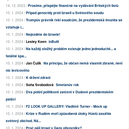
14. 12. 2023 /
Prosíme, přispějte finančně na vydávání Britských listů
10. 1. 2024 /
Případ genocidy proti Izraeli u Světového soudu
10. 1. 2024 /
Trumpův právník řekl soudcům, že prezidentská imunita se
vztahuje i...
10. 1. 2024 /
Nejezděte do Izraele!
10. 1. 2024 /
Lesley Keen
inBuilt
10. 1. 2024 /
Na každý složitý problém existuje jedno jednoduché... a
fatálně špa...
10. 1. 2024 /
Jan Čulík
Na principu, že občan nemá vlastnit zbraně, není
nic levicového
10. 1. 2024 /
K držení zdraní
10. 1. 2024 /
Soňa Svobodová
Smetanův rok
10. 1. 2024 /
Dva polští politikové zatčeni v Dudově prezidentském
paláci
10. 1. 2024 /
F2 LOOK UP GALLERY: Vladimír Turner - Mock up
10. 1. 2024 /
Krize v Rudém moři způsobená útoky Húsiů zasáhla
světový obchod. Ná...
10. 1. 2024 /
Proč pálí Izrael v Gaze olivovníky?