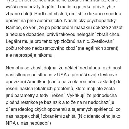
vyšší cenu než ty legální. I mafie a galerka právě tyhle
zbraně chtějí. Rádi s nimi střílí, umí si je dokonce snadno
upravit na plně automatické. Násilnický psychopatický
Rambo, co věří, že po podobném masakru dokáže zmizet
a nebude dopaden, právě takovou nelegální zbraň chce.
Legální mu je pro tento typ zločinů na nic. Zvětšování
počtu tohoto nedostatkového zboží (nelegálních zbraní)
ale neprospěje nikomu.
Nemohu se zbavit dojmu, že někteří nechápou rozdílnost
naší situace od situace v USA a přenáší svoje levicové
opovržení Amerikou (často na zcela reálném základě) do
řešení našich lokálních problémů, které mají ale zcela
jiné parametry a tedy i řešení. Vykřikují, že jednoduchá
plošná restrikce je bez rizik a to že na ni nedochází je
dílem ideologických oponentů a tajemných spiklenců, co
nás naopak chtějí zbraněmi zahltit. (Nic identického jako
NRA u nás nepůsobí.)