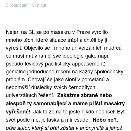
čas čtení 13 minut
SOCIÁLNÍ SÍTĚ
RUBRIKY
Nejen na BL se po masakru v Praze vyrojilo
PLNÁ VERZE STRÁNEK
mnoho těch, které situace trápí a chtěli by ji
vyřešit. Objevilo se i mnoho univerzálních mudrců
co musí mít v rámci své ideologie (jako např.
pseudo-levicový pacifistický appeasement)
geniálně jednoduché řešení na každý společenský
problém. Chovají se jako sloni v porcelánů a
nedomýšlí důsledky svých černobílých
univerzálních řešení.
Zakažme zbraně nebo
alespoň ty samonabíjecí a máme příští masakry
Jak to že na to ještě nikdo nepřišel! Být
vyřešené!
svět podle mě, je láska a mír všude!
,
Nebo ne?
píše autor, který si přál zůstat v anonymitě a jehož