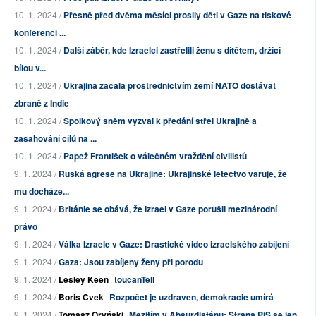
10. 1. 2024 /
Přesně před dvěma měsíci prosily děti v Gaze na tiskové
konferenci ...
10. 1. 2024 /
Další záběr, kde Izraelci zastřelili ženu s dítětem, držící
bílou v...
10. 1. 2024 /
Ukrajina začala prostřednictvím zemí NATO dostávat
zbraně z Indie
10. 1. 2024 /
Spolkový sněm vyzval k předání střel Ukrajině a
zasahování cílů na ...
10. 1. 2024 /
Papež František o válečném vraždění civilistů
9. 1. 2024 /
Ruská agrese na Ukrajině: Ukrajinské letectvo varuje, že
mu docháze...
9. 1. 2024 /
Británie se obává, že Izrael v Gaze porušil mezinárodní
právo
9. 1. 2024 /
Válka Izraele v Gaze: Drastické video izraelského zabíjení
9. 1. 2024 /
Gaza: Jsou zabíjeny ženy při porodu
9. 1. 2024 /
Lesley Keen
toucanTell
9. 1. 2024 /
Boris Cvek
Rozpočet je uzdraven, demokracie umírá
9. 1. 2024 /
Tomasz Oryński
Mezitím v Absurdistánu: Strana PiS se jen