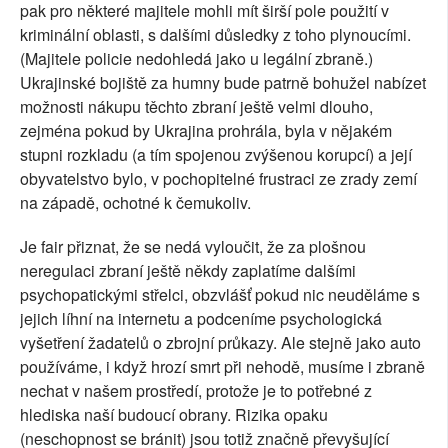
pak pro některé majitele mohli mít širší pole použití v
kriminální oblasti, s dalšími důsledky z toho plynoucími.
(Majitele policie nedohledá jako u legální zbraně.)
Ukrajinské bojiště za humny bude patrně bohužel nabízet
možnosti nákupu těchto zbraní ještě velmi dlouho,
zejména pokud by Ukrajina prohrála, byla v nějakém
stupni rozkladu (a tím spojenou zvýšenou korupcí) a její
obyvatelstvo bylo, v pochopitelné frustraci ze zrady zemí
na západě, ochotné k čemukoliv.
Je fair přiznat, že se nedá vyloučit, že za plošnou
neregulaci zbraní ještě někdy zaplatíme dalšími
psychopatickými střelci, obzvlášť pokud nic neuděláme s
jejich líhní na internetu a podceníme psychologická
vyšetření žadatelů o zbrojní průkazy. Ale stejně jako auto
používáme, i když hrozí smrt při nehodě, musíme i zbraně
nechat v našem prostředí, protože je to potřebné z
hlediska naší budoucí obrany. Rizika opaku
(neschopnost se bránit) jsou totiž značně převyšující