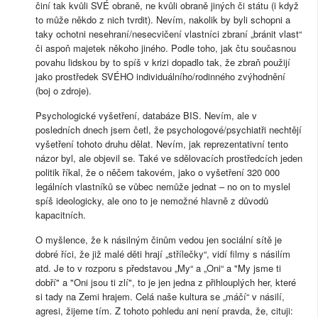
činí tak kvůli SVÉ obraně, ne kvůli obraně jiných či státu (i když
to může někdo z nich tvrdit). Nevím, nakolik by byli schopni a
taky ochotni nesehraní/nesecvičení vlastníci zbraní „bránit vlast“
či aspoň majetek někoho jiného. Podle toho, jak čtu současnou
povahu lidskou by to spíš v krizi dopadlo tak, že zbraň použijí
jako prostředek SVÉHO individuálního/rodinného zvýhodnění
(boj o zdroje).
Psychologické vyšetření, databáze BIS. Nevím, ale v
posledních dnech jsem četl, že psychologové/psychiatři nechtějí
vyšetření tohoto druhu dělat. Nevím, jak reprezentativní tento
názor byl, ale objevil se. Také ve sdělovacích prostředcích jeden
politik říkal, že o něčem takovém, jako o vyšetření 320 000
legálních vlastníků se vůbec nemůže jednat – no on to myslel
spíš ideologicky, ale ono to je nemožné hlavně z důvodů
kapacitních.
O myšlence, že k násilným činům vedou jen sociální sítě je
dobré říci, že již malé děti hrají „střílečky“, vidí filmy s násilím
atd. Je to v rozporu s představou „My“ a „Oni“ a "My jsme ti
dobří" a "Oni jsou ti zlí", to je jen jedna z přihlouplých her, které
si tady na Zemi hrajem. Celá naše kultura se „máčí“ v násilí,
agresi, žijeme tím. Z tohoto pohledu ani není pravda, že, cituji: