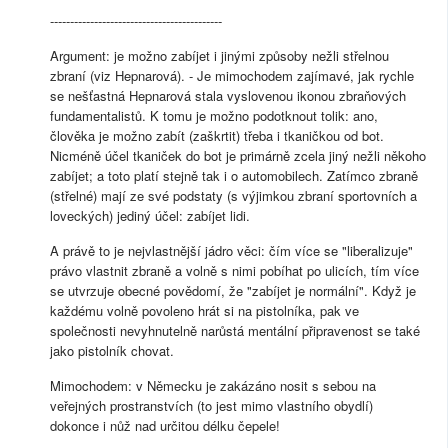
-------------------------------------------
Argument: je možno zabíjet i jinými způsoby nežli střelnou
zbraní (viz Hepnarová). - Je mimochodem zajímavé, jak rychle
se nešťastná Hepnarová stala vyslovenou ikonou zbraňových
fundamentalistů. K tomu je možno podotknout tolik: ano,
člověka je možno zabít (zaškrtit) třeba i tkaničkou od bot.
Nicméně účel tkaniček do bot je primárně zcela jiný nežli někoho
zabíjet; a toto platí stejně tak i o automobilech. Zatímco zbraně
(střelné) mají ze své podstaty (s výjimkou zbraní sportovních a
loveckých) jediný účel: zabíjet lidi.
A právě to je nejvlastnější jádro věci: čím více se "liberalizuje"
právo vlastnit zbraně a volně s nimi pobíhat po ulicích, tím více
se utvrzuje obecné povědomí, že "zabíjet je normální". Když je
každému volně povoleno hrát si na pistolníka, pak ve
společnosti nevyhnutelně narůstá mentální připravenost se také
jako pistolník chovat.
Mimochodem: v Německu je zakázáno nosit s sebou na
veřejných prostranstvích (to jest mimo vlastního obydlí)
dokonce i nůž nad určitou délku čepele!