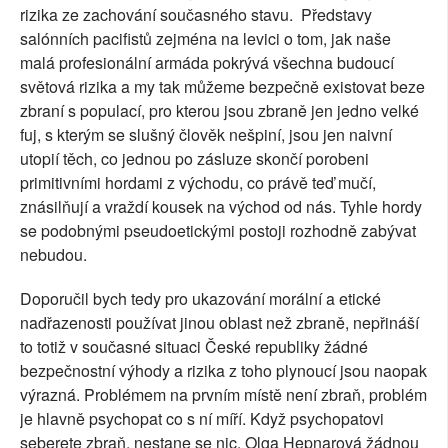
rizika ze zachování současného stavu. Představy
salónních pacifistů zejména na levici o tom, jak naše
malá profesionální armáda pokrývá všechna budoucí
světová rizika a my tak můžeme bezpečně existovat beze
zbraní s populací, pro kterou jsou zbraně jen jedno velké
fuj, s kterým se slušný člověk nešpiní, jsou jen naivní
utopií těch, co jednou po zásluze skončí porobeni
primitivními hordami z východu, co právě teď mučí,
znásilňují a vraždí kousek na východ od nás. Tyhle hordy
se podobnými pseudoetickými postoji rozhodně zabývat
nebudou.
Doporučil bych tedy pro ukazování morální a etické
nadřazenosti používat jinou oblast než zbraně, nepřináší
to totiž v současné situaci České republiky žádné
bezpečnostní výhody a rizika z toho plynoucí jsou naopak
výrazná. Problémem na prvním místě není zbraň, problém
je hlavně psychopat co s ní míří. Když psychopatovi
seberete zbraň, nestane se nic. Olga Hepnarová žádnou