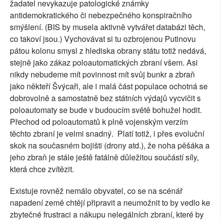
žadatel nevykazuje patologické známky
antidemokratického či nebezpečného konspiračního
smýšlení. (BIS by musela aktivně vytvářet databázi těch,
co takoví jsou.) Vychovávat si tu ozbrojenou Putinovu
pátou kolonu smysl z hlediska obrany státu totiž nedává,
stejně jako zákaz poloautomatických zbraní všem. Asi
nikdy nebudeme mít povinnost mít svůj bunkr a zbraň
jako někteří Švýcaři, ale i malá část populace ochotná se
dobrovolně a samostatně bez státních výdajů vycvičit s
poloautomaty se bude v budoucím světě bohužel hodit.
Přechod od poloautomatů k plně vojenským verzím
těchto zbraní je velmi snadný. Platí totiž, i přes evoluční
skok na současném bojišti (drony atd.), že noha pěšáka a
jeho zbraň je stále ještě fatálně důležitou součástí síly,
která chce zvítězit.
Existuje rovněž nemálo obyvatel, co se na scénář
napadení země chtějí připravit a neumožnit to by vedlo ke
zbytečné frustraci a nákupu nelegálních zbraní, které by