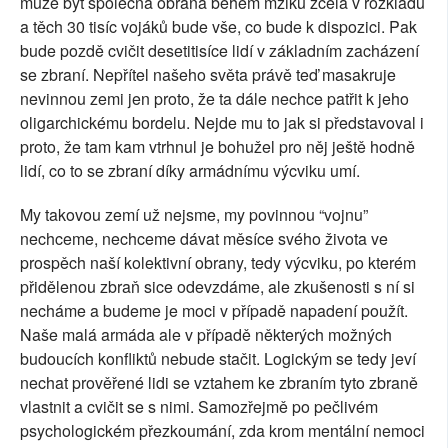
může být společná obrana během mžiku zcela v rozkladu
a těch 30 tisíc vojáků bude vše, co bude k dispozici. Pak
bude pozdě cvičit desetitisíce lidí v základním zacházení
se zbraní. Nepřítel našeho světa právě teď masakruje
nevinnou zemi jen proto, že ta dále nechce patřit k jeho
oligarchickému bordelu. Nejde mu to jak si představoval i
proto, že tam kam vtrhnul je bohužel pro něj ještě hodně
lidí, co to se zbraní díky armádnímu výcviku umí.
My takovou zemí už nejsme, my povinnou “vojnu”
nechceme, nechceme dávat měsíce svého života ve
prospěch naší kolektivní obrany, tedy výcviku, po kterém
přidělenou zbraň sice odevzdáme, ale zkušenosti s ní si
necháme a budeme je moci v případě napadení použít.
Naše malá armáda ale v případě některých možných
budoucích konfliktů nebude stačit. Logickým se tedy jeví
nechat prověřené lidi se vztahem ke zbraním tyto zbraně
vlastnit a cvičit se s nimi. Samozřejmě po pečlivém
psychologickém přezkoumání, zda krom mentální nemoci