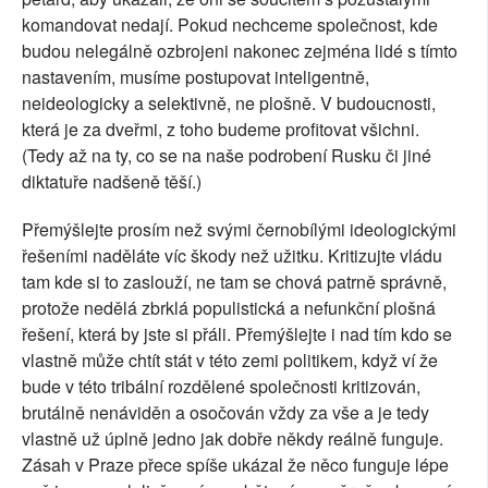
komandovat nedají. Pokud nechceme společnost, kde
budou nelegálně ozbrojeni nakonec zejména lidé s tímto
nastavením, musíme postupovat inteligentně,
neideologicky a selektivně, ne plošně. V budoucnosti,
která je za dveřmi, z toho budeme profitovat všichni.
(Tedy až na ty, co se na naše podrobení Rusku či jiné
diktatuře nadšeně těší.)
Přemýšlejte prosím než svými černobílými ideologickými
řešeními naděláte víc škody než užitku. Kritizujte vládu
tam kde si to zaslouží, ne tam se chová patrně správně,
protože nedělá zbrklá populistická a nefunkční plošná
řešení, která by jste si přáli. Přemýšlejte i nad tím kdo se
vlastně může chtít stát v této zemi politikem, když ví že
bude v této tribální rozdělené společnosti kritizován,
brutálně nenáviděn a osočován vždy za vše a je tedy
vlastně už úplně jedno jak dobře někdy reálně funguje.
Zásah v Praze přece spíše ukázal že něco funguje lépe