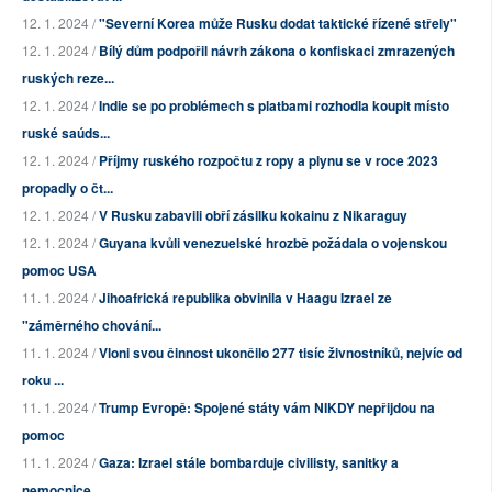
12. 1. 2024 /
"Severní Korea může Rusku dodat taktické řízené střely"
12. 1. 2024 /
Bílý dům podpořil návrh zákona o konfiskaci zmrazených
ruských reze...
12. 1. 2024 /
Indie se po problémech s platbami rozhodla koupit místo
ruské saúds...
12. 1. 2024 /
Příjmy ruského rozpočtu z ropy a plynu se v roce 2023
propadly o čt...
12. 1. 2024 /
V Rusku zabavili obří zásilku kokainu z Nikaraguy
12. 1. 2024 /
Guyana kvůli venezuelské hrozbě požádala o vojenskou
pomoc USA
11. 1. 2024 /
Jihoafrická republika obvinila v Haagu Izrael ze
"záměrného chování...
11. 1. 2024 /
Vloni svou činnost ukončilo 277 tisíc živnostníků, nejvíc od
roku ...
11. 1. 2024 /
Trump Evropě: Spojené státy vám NIKDY nepřijdou na
pomoc
11. 1. 2024 /
Gaza: Izrael stále bombarduje civilisty, sanitky a
nemocnice