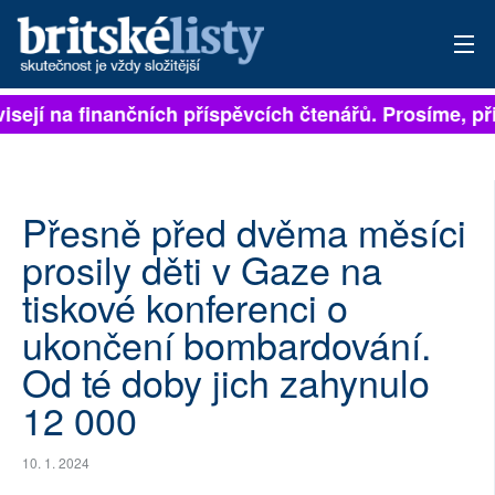
visejí na finančních příspěvcích čtenářů. Prosíme, při
PŘIHLÁSIT
AKTUÁLNÍ VYDÁNÍ
ARCHIV
Přesně před dvěma měsíci
prosily děti v Gaze na
ROZHOVORY
tiskové konferenci o
TÉMATA
ukončení bombardování.
Od té doby jich zahynulo
NEJČTENĚJŠÍ ZA 7 DNÍ
12 000
AUTOŘI
10. 1. 2024
PŘÍSPĚVKY NA PROVOZ