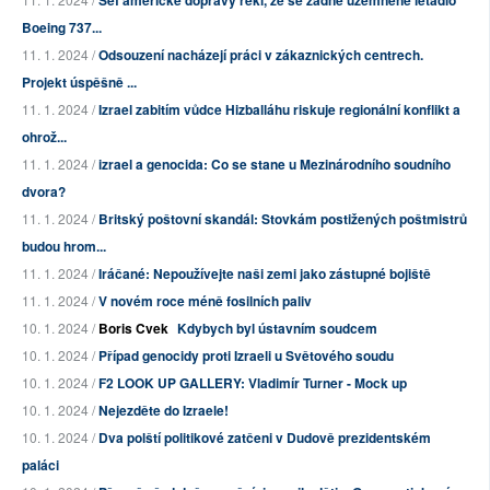
Šéf americké dopravy řekl, že se žádné uzemněné letadlo
Boeing 737...
11. 1. 2024 /
Odsouzení nacházejí práci v zákaznických centrech.
Projekt úspěšně ...
11. 1. 2024 /
Izrael zabitím vůdce Hizballáhu riskuje regionální konflikt a
ohrož...
11. 1. 2024 /
izrael a genocida: Co se stane u Mezinárodního soudního
dvora?
11. 1. 2024 /
Britský poštovní skandál: Stovkám postižených poštmistrů
budou hrom...
11. 1. 2024 /
Iráčané: Nepoužívejte naši zemi jako zástupné bojiště
11. 1. 2024 /
V novém roce méně fosilních paliv
10. 1. 2024 /
Boris Cvek
Kdybych byl ústavním soudcem
10. 1. 2024 /
Případ genocidy proti Izraeli u Světového soudu
10. 1. 2024 /
F2 LOOK UP GALLERY: Vladimír Turner - Mock up
10. 1. 2024 /
Nejezděte do Izraele!
10. 1. 2024 /
Dva polští politikové zatčeni v Dudově prezidentském
paláci