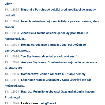
války
14. 1. 2024 /
Migranti v Petrohradě bojující proti mobilizaci do armády,
podpálil...
14. 1. 2024 /
Izrael bombarduje nejprve civilisty, a pak záchranáře, kteří
zraněn...
13. 1. 2024 /
Jihoafrická žaloba ohledně genocidy proti Izraeli je
nedokonalá, al...
13. 1. 2024 /
Hon na čarodějnice v Izraeli: Učitel byl uvržen do
samovazby, proto...
13. 1. 2024 /
"Ve Sky News odvysílali pravdu o všem..."
13. 1. 2024 /
Analýza Sky News: Bombardování nejchudší země světa
ze strany US...
13. 1. 2024 /
Bombardovat Jemen Amerika a Británie neměly
13. 1. 2024 /
Lékaři bez hranic: Civilistům v Gaze už zbývá jen pár
možností, kde...
13. 1. 2024 /
Haaretz: Půl milionu obyvatel Gazy trpí akutním hladem.
Prosíme, pl...
13. 1. 2024 /
Lesley Keen
beingThere2