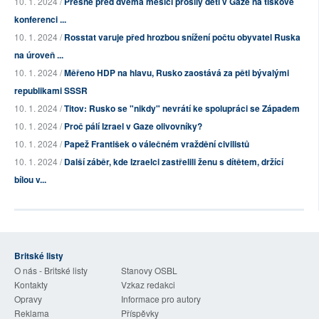
10. 1. 2024 /
Přesně před dvěma měsíci prosily děti v Gaze na tiskové
konferenci ...
10. 1. 2024 /
Rosstat varuje před hrozbou snížení počtu obyvatel Ruska
na úroveň ...
10. 1. 2024 /
Měřeno HDP na hlavu, Rusko zaostává za pěti bývalými
republikami SSSR
10. 1. 2024 /
Titov: Rusko se "nikdy" nevrátí ke spolupráci se Západem
10. 1. 2024 /
Proč pálí Izrael v Gaze olivovníky?
10. 1. 2024 /
Papež František o válečném vraždění civilistů
10. 1. 2024 /
Další záběr, kde Izraelci zastřelili ženu s dítětem, držící
bílou v...
Britské listy
O nás - Britské listy
Stanovy OSBL
Kontakty
Vzkaz redakci
Opravy
Informace pro autory
Reklama
Příspěvky