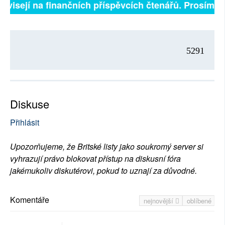
závisejí na finančních příspěvcích čtenářů. Prosíme, p
5291
Diskuse
Přihlásit
Upozorňujeme, že Britské listy jako soukromý server si
vyhrazují právo blokovat přístup na diskusní fóra
jakémukoliv diskutérovi, pokud to uznají za důvodné.
Komentáře
nejnovější
oblíbené