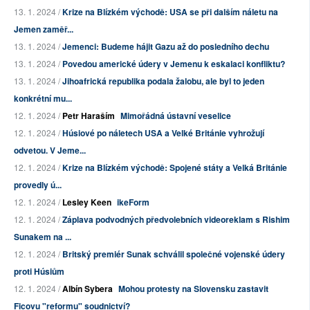
13. 1. 2024 /
Krize na Blízkém východě: USA se při dalším náletu na
Jemen zaměř...
13. 1. 2024 /
Jemenci: Budeme hájit Gazu až do posledního dechu
13. 1. 2024 /
Povedou americké údery v Jemenu k eskalaci konfliktu?
13. 1. 2024 /
Jihoafrická republika podala žalobu, ale byl to jeden
konkrétní mu...
12. 1. 2024 /
Petr Haraším
Mimořádná ústavní veselice
12. 1. 2024 /
Húsiové po náletech USA a Velké Británie vyhrožují
odvetou. V Jeme...
12. 1. 2024 /
Krize na Blízkém východě: Spojené státy a Velká Británie
provedly ú...
12. 1. 2024 /
Lesley Keen
ikeForm
12. 1. 2024 /
Záplava podvodných předvolebních videoreklam s Rishim
Sunakem na ...
12. 1. 2024 /
Britský premiér Sunak schválil společné vojenské údery
proti Húsiům
12. 1. 2024 /
Albín Sybera
Mohou protesty na Slovensku zastavit
Ficovu "reformu" soudnictví?