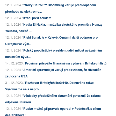
12. 1. 2024 /
"Nový Detroit"? Bloomberg varuje před dopadem
přechodu na elektromo...
12. 1. 2024 /
Izrael před soudem
12. 1. 2024 /
Nadia El-Nakla, manželka skotského premiéra Humzy
Yousafa, naléhá ...
12. 1. 2024 /
Rishi Sunak je v Kyjevě. Oznámil další podporu pro
Ukrajinu ve výši...
12. 1. 2024 /
Polský populistický prezident udělí milost uvězněným
ministrům býva...
14. 12. 2023 /
Prosíme, přispějte finančně na vydávání Britských listů
12. 1. 2024 /
Američtí zpravodajci varují před rizikem, že Hizballáh
zaútočí na USA
31. 12. 2023 /
Rozhovor Britských listů 640. Do nového roku:
Vyrovnáme se s napro...
12. 1. 2024 /
Výsledky předběžného zkoumání potvrzují, že raketa
odpálená Ruskou ...
12. 1. 2024 /
Rusko možná připravuje operaci v Podněstří, s cílem
destabilizovat ...