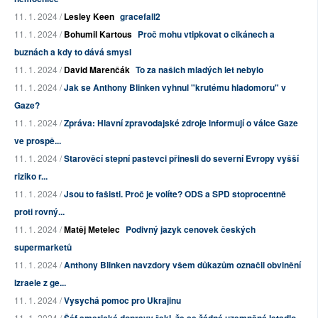
11. 1. 2024 /
Lesley Keen
gracefall2
11. 1. 2024 /
Bohumil Kartous
Proč mohu vtipkovat o cikánech a
buznách a kdy to dává smysl
11. 1. 2024 /
David Marenčák
To za našich mladých let nebylo
11. 1. 2024 /
Jak se Anthony Blinken vyhnul "krutému hladomoru" v
Gaze?
11. 1. 2024 /
Zpráva: Hlavní zpravodajské zdroje informují o válce Gaze
ve prospě...
11. 1. 2024 /
Starověcí stepní pastevci přinesli do severní Evropy vyšší
riziko r...
11. 1. 2024 /
Jsou to fašisti. Proč je volíte? ODS a SPD stoprocentně
proti rovný...
11. 1. 2024 /
Matěj Metelec
Podivný jazyk cenovek českých
supermarketů
11. 1. 2024 /
Anthony Blinken navzdory všem důkazům označil obvinění
Izraele z ge...
11. 1. 2024 /
Vysychá pomoc pro Ukrajinu
11. 1. 2024 /