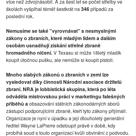
více než zdvojnásobil. A za šest let se počet střelby ve
školách vyšplhal téměř šestkrát na
346
případů za
poslední rok.
Nemusíme se také "vyrovnávat" s nesmyslnými
zákony o zbraních, které mladým lidem a dalším
osobám usnadňují získání střelné zbraně
hromadného ničení.
V Texasu si může 18letý mladík
koupit útočnou pušku, ale nemůže si koupit pistoli.
Mnoho slabých zákonů o zbraních v zemi lze
vysledovat díky činnosti Národní asociace držitelů
zbraní. NRA je lobbistická skupina, která po léta
odváděla mistrovskou práci v marketingu falešných
příběhů a
obsazování státních zákonodárných sborů
zástupci podporujícími zbraně, kteří tyto zákony přijímali.
Organizace je nyní v úpadku a její dlouholetý generální
ředitel Wayne LaPierre odstoupil právě v době, kdy
probíhá soud s touto organizací kvůli obvinění z podvodu.