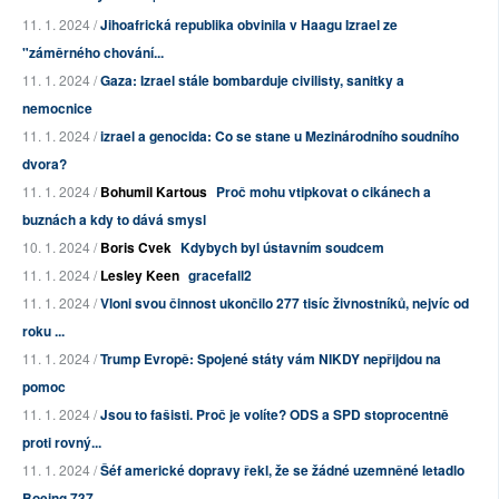
11. 1. 2024 /
Jihoafrická republika obvinila v Haagu Izrael ze
"záměrného chování...
11. 1. 2024 /
Gaza: Izrael stále bombarduje civilisty, sanitky a
nemocnice
11. 1. 2024 /
izrael a genocida: Co se stane u Mezinárodního soudního
dvora?
11. 1. 2024 /
Bohumil Kartous
Proč mohu vtipkovat o cikánech a
buznách a kdy to dává smysl
10. 1. 2024 /
Boris Cvek
Kdybych byl ústavním soudcem
11. 1. 2024 /
Lesley Keen
gracefall2
11. 1. 2024 /
Vloni svou činnost ukončilo 277 tisíc živnostníků, nejvíc od
roku ...
11. 1. 2024 /
Trump Evropě: Spojené státy vám NIKDY nepřijdou na
pomoc
11. 1. 2024 /
Jsou to fašisti. Proč je volíte? ODS a SPD stoprocentně
proti rovný...
11. 1. 2024 /
Šéf americké dopravy řekl, že se žádné uzemněné letadlo
Boeing 737...