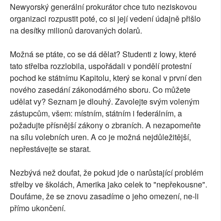
Newyorský generální prokurátor chce tuto neziskovou
organizaci rozpustit poté, co si její vedení údajně přišlo
na desítky milionů darovaných dolarů.
Možná se ptáte, co se dá dělat? Studenti z Iowy, které
tato střelba rozzlobila, uspořádali v pondělí protestní
pochod ke státnímu Kapitolu, který se konal v první den
nového zasedání zákonodárného sboru. Co můžete
udělat vy? Seznam je dlouhý. Zavolejte svým voleným
zástupcům, všem: místním, státním i federálním, a
požadujte přísnější zákony o zbraních. A nezapomeňte
na sílu volebních uren. A co je možná nejdůležitější,
nepřestávejte se starat.
Nezbývá než doufat, že pokud jde o narůstající problém
střelby ve školách, Amerika jako celek to "nepřekousne".
Doufáme, že se znovu zasadíme o jeho omezení, ne-li
přímo ukončení.