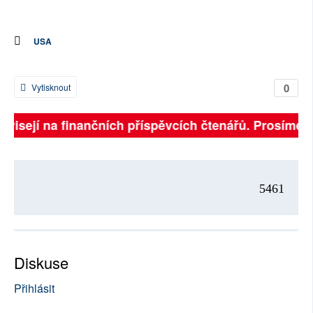
USA
0
Vytisknout
ávisejí na finančních příspěvcích čtenářů. Prosíme, p
5461
Diskuse
Přihlásit