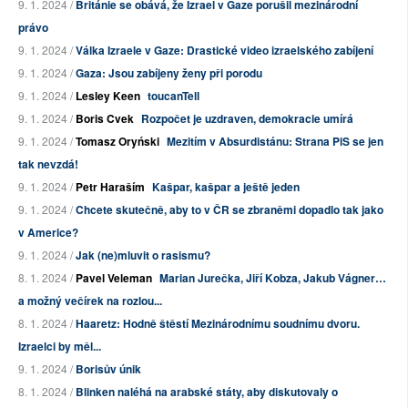
9. 1. 2024 /
Británie se obává, že Izrael v Gaze porušil mezinárodní
právo
9. 1. 2024 /
Válka Izraele v Gaze: Drastické video izraelského zabíjení
9. 1. 2024 /
Gaza: Jsou zabíjeny ženy při porodu
9. 1. 2024 /
Lesley Keen
toucanTell
9. 1. 2024 /
Boris Cvek
Rozpočet je uzdraven, demokracie umírá
9. 1. 2024 /
Tomasz Oryński
Mezitím v Absurdistánu: Strana PiS se jen
tak nevzdá!
9. 1. 2024 /
Petr Haraším
Kašpar, kašpar a ještě jeden
9. 1. 2024 /
Chcete skutečně, aby to v ČR se zbraněmi dopadlo tak jako
v Americe?
9. 1. 2024 /
Jak (ne)mluvit o rasismu?
8. 1. 2024 /
Pavel Veleman
Marian Jurečka, Jiří Kobza, Jakub Vágner…
a možný večírek na rozlou...
8. 1. 2024 /
Haaretz: Hodně štěstí Mezinárodnímu soudnímu dvoru.
Izraelci by měl...
9. 1. 2024 /
Borisův únik
8. 1. 2024 /
Blinken naléhá na arabské státy, aby diskutovaly o