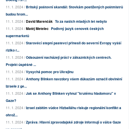
11. 1. 2024 /
Britský poštovní skandál: Stovkám postižených poštmistrů
budou hrom...
11. 1. 2024 /
David Marenčák
To za našich mladých let nebylo
11. 1. 2024 /
Matěj Metelec
Podivný jazyk cenovek českých
supermarketů
11. 1. 2024 /
Starověcí stepní pastevci přinesli do severní Evropy vyšší
riziko r...
11. 1. 2024 /
Odsouzení nacházejí práci v zákaznických centrech.
Projekt úspěšně ...
11. 1. 2024 /
Vysychá pomoc pro Ukrajinu
11. 1. 2024 /
Anthony Blinken navzdory všem důkazům označil obvinění
Izraele z ge...
11. 1. 2024 /
Jak se Anthony Blinken vyhnul "krutému hladomoru" v
Gaze?
11. 1. 2024 /
Izrael zabitím vůdce Hizballáhu riskuje regionální konflikt a
ohrož...
11. 1. 2024 /
Zpráva: Hlavní zpravodajské zdroje informují o válce Gaze