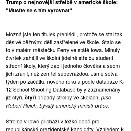
Trump o nejnovější střelbě v americké škole:
SOCIÁLNÍ SÍTĚ
"Musíte se s tím vyrovnat"
RUBRIKY
Možná jste ten titulek přehlédli, protože se stal tak
PLNÁ VERZE STRÁNEK
děsivě běžným: děti zastřelené ve škole. Stalo se
to v malém městečku Perry ve státě Iowa. Minulý
čtvrtek zahájil ve školní jídelně střelbu student
střední školy, který zabil jednoho člověka a sedm
jich zranil, než zemřel sebevraždou. Jsme sotva
týden po začátku nového roku a podle databáze K-
12 School Shooting Database byly zaznamenány
již čtyři,
případy střelby ve školách,
čtyři
píše
Robert Reich, bývalý americký ministr práce.
Střelba v Iowě přichází v těžké době pro
republikánské prezidentské kandidáty. Vzhledem k