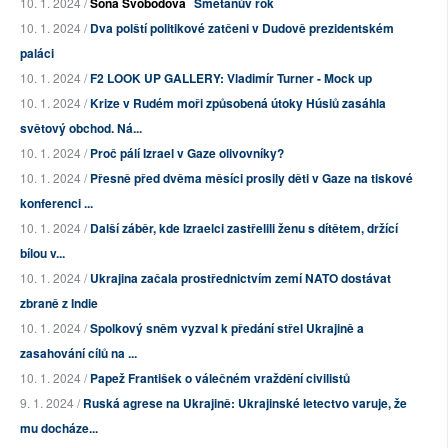
10. 1. 2024 /
Soňa Svobodová
Smetanův rok
10. 1. 2024 /
Dva polští politikové zatčeni v Dudově prezidentském
paláci
10. 1. 2024 /
F2 LOOK UP GALLERY: Vladimír Turner - Mock up
10. 1. 2024 /
Krize v Rudém moři způsobená útoky Húsiů zasáhla
světový obchod. Ná...
10. 1. 2024 /
Proč pálí Izrael v Gaze olivovníky?
10. 1. 2024 /
Přesně před dvěma měsíci prosily děti v Gaze na tiskové
konferenci ...
10. 1. 2024 /
Další záběr, kde Izraelci zastřelili ženu s dítětem, držící
bílou v...
10. 1. 2024 /
Ukrajina začala prostřednictvím zemí NATO dostávat
zbraně z Indie
10. 1. 2024 /
Spolkový sněm vyzval k předání střel Ukrajině a
zasahování cílů na ...
10. 1. 2024 /
Papež František o válečném vraždění civilistů
9. 1. 2024 /
Ruská agrese na Ukrajině: Ukrajinské letectvo varuje, že
mu docháze...