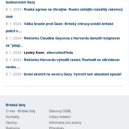
budoucnosti Gazy
8. 1. 2024 /
Ruská agrese na Ukrajině: Rusko zahájilo rozsáhlý raketový
útok
8. 1. 2024 /
Válka Izraele proti Gaze: Britský chirurg svědčí britské
policii o ...
8. 1. 2024 /
Rektorku Claudine Gayovou z Harvardu donutili rezignovat
za "plagi...
8. 1. 2024 /
Lesley Keen
altercationFinds
8. 1. 2024 /
Rektorku Harvardu vyhodili rasisti. Rozhodli se zlikvidovat
osobu, ...
8. 1. 2024 /
Izrael skončil na severu Gazy. Vytvořil tam absolutní spoušť
Britské listy
O nás - Britské listy
Stanovy OSBL
Kontakty
Vzkaz redakci
Opravy
Informace pro autory
Reklama
Příspěvky