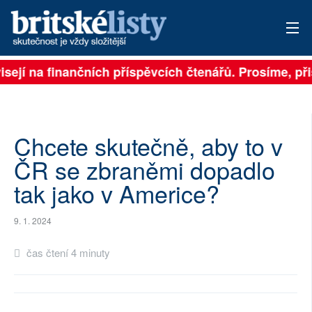
isejí na finančních příspěvcích čtenářů. Prosíme, přis
PŘIHLÁSIT
AKTUÁLNÍ VYDÁNÍ
ARCHIV
Chcete skutečně, aby to v
ČR se zbraněmi dopadlo
ROZHOVORY
tak jako v Americe?
TÉMATA
9. 1. 2024
NEJČTENĚJŠÍ ZA 7 DNÍ
čas čtení 4 minuty
AUTOŘI
PŘÍSPĚVKY NA PROVOZ