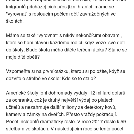
imigrantů přicházejících přes jižní hranici, máme se
"vyrovnat" s rostoucím počtem dětí zavražděných ve
školách.
Máme se také "vyrovnat" s nikdy nekončícími obavami,
které se honí hlavou každému rodiči, když veze své děti
do školy: Bude škola mého dítěte terčem útoku? Stane se
moje dítě obětí?
Vzpomeňte si na první otázku, kterou si položíte, když se
dozvíte o střelbě ve škole: Kde se to stalo?
Americké školy loni dohromady vydaly 12 miliard dolarů
za ochranku, což je druhý největší výdaj po platech
učitelů a nezahrnuje další miliony za detektory kovů,
kamery a zámky na dveřích. Přesto vraždy pokračují.
Počet incidentů dramaticky roste. V roce 2017 došlo k 59
střelbám ve školách. V následujícím roce se tento počet