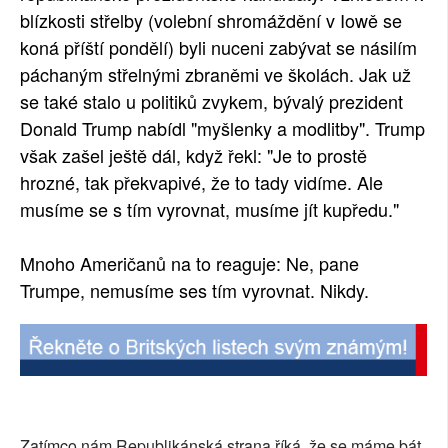
blízkosti střelby (volební shromáždění v Iowě se
koná příští pondělí) byli nuceni zabývat se násilím
páchaným střelnými zbraněmi ve školách. Jak už
se také stalo u politiků zvykem, bývalý prezident
Donald Trump nabídl "myšlenky a modlitby". Trump
však zašel ještě dál, když řekl: "Je to prostě
hrozné, tak překvapivé, že to tady vidíme. Ale
musíme se s tím vyrovnat, musíme jít kupředu."
Mnoho Američanů na to reaguje: Ne, pane
Trumpe, nemusíme ses tím vyrovnat. Nikdy.
Zatímco nám Republikánská strana říká, že se máme bát