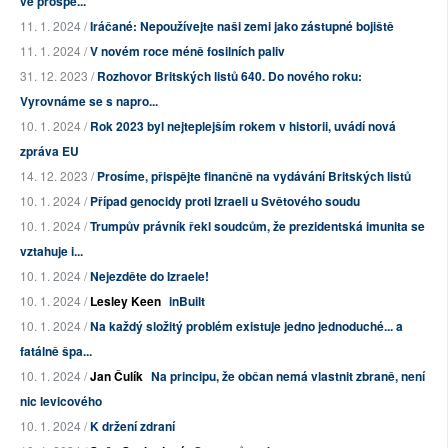
ve prospě...
11. 1. 2024 /
Iráčané: Nepoužívejte naši zemi jako zástupné bojiště
11. 1. 2024 /
V novém roce méně fosilních paliv
31. 12. 2023 /
Rozhovor Britských listů 640. Do nového roku:
Vyrovnáme se s napro...
10. 1. 2024 /
Rok 2023 byl nejteplejším rokem v historii, uvádí nová
zpráva EU
14. 12. 2023 /
Prosíme, přispějte finančně na vydávání Britských listů
10. 1. 2024 /
Případ genocidy proti Izraeli u Světového soudu
10. 1. 2024 /
Trumpův právník řekl soudcům, že prezidentská imunita se
vztahuje i...
10. 1. 2024 /
Nejezděte do Izraele!
10. 1. 2024 /
Lesley Keen
inBuilt
10. 1. 2024 /
Na každý složitý problém existuje jedno jednoduché... a
fatálně špa...
10. 1. 2024 /
Jan Čulík
Na principu, že občan nemá vlastnit zbraně, není
nic levicového
10. 1. 2024 /
K držení zdraní