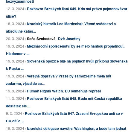
bezvýznamnosti
12. 3. 2024 /
Rozhovor Britských listů 649. Kdo má právo pojmenovávat
ulice?
18. 3. 2024 /
Izraelský historik Lee Mordechai: Věcné svědectví o
absolutně katas...
20. 3. 2024 /
Soňa Svobodová
Dvě Josefíny
19. 3. 2024 /
Mezinárodní společenství by se mělo hanbou propadnout:
Hladomor v ...
19. 3. 2024 /
Slovenská opozice bije na poplach kvůli příklonu Slovenska
k Rusku ...
19. 3. 2024 /
Veřejná doprava v Praze by samozřejmě měla být
zadarmo, vjezd do ce...
19. 3. 2024 /
Human Rights Watch: EU odměňuje represi
11. 3. 2024 /
Rozhovor Britských listů 648. Bude mít Česká republika
dostatek ele...
9. 3. 2024 /
Rozhovor Britských listů 647. Zrazeni Evropskou unií se v
ČR cítí c...
19. 3. 2024 /
Izraelská delegace navštíví Washington, a bude tam jednat