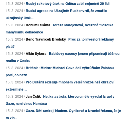
15. 3. 2024 /
Ruský raketový útok na Oděsu zabil nejméně 20 lidí
15. 3. 2024 /
Ruská agrese na Ukrajině: Rusko tvrdí, že zmařilo
ukrajinský útok...
15. 3. 2024 /
Bohumil Sláma
Tereza Matějčková, hvězdná filosofka
manýrismu dekadence
15. 3. 2024 /
Beno Trávníček Brodský
Proč za to investoři reklamy
platí?
15. 3. 2024 /
Albín Sybera
Babišovy excesy jenom připomínají běžnou
realitu v Česku
15. 3. 2024 /
Británie: Ministr Michael Gove čelí výhrůžkám žalobou
poté, co nazn...
15. 3. 2024 /
Pro Británii existuje mnohem větší hrozba než okrajoví
extremisté:...
15. 3. 2024 /
Jan Čulík
Ne, katastrofa, kterou uměle vyvolal Izrael v
Gaze, není vinou Hamásu
15. 3. 2024 /
Gaza. Děti umírají hladem. Cynikové a Izraelci řeknou, že je
to vin...