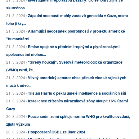
Investigativní reportáž Al Džazíry: Co se loni 7.října ve
skutečnos...
21. 3. 2024 /
Západní mocnosti mohly zastavit genocidu v Gaze, místo
toho ji kry...
21. 3. 2024 /
Alarmující nedostatek podrobností v projektu americké
"humanitární ...
21. 3. 2024 /
Emise spojené s předními ropnými a plynárenskými
společnostmi mohou...
21. 3. 2024 /
"Sirény houkají": Světová meteorologická organizace
(WMO) tvrdí, že...
21. 3. 2024 /
Vlivný americký senátor chce přinutit více ukrajinských
mužů k odvo...
21. 3. 2024 /
Tristan Harris o peklu umělé inteligence a sociálních sítí
21. 3. 2024 /
Izrael chce zřízením nárazníkové zóny uloupit 16% území
Gazy
20. 3. 2024 /
Pouze sedm zemí splňuje normu WHO pro kvalitu ovzduší,
zjistil výzkum
20. 3. 2024 /
Hospodaření OSBL za únor 2024