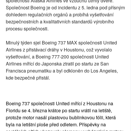
společnosti Alaska Airlines ve vzduchu utrhly dveře.
Společnost Boeing je od incidentu z 5. ledna pod přísným
dohledem regulačních orgánů a probíhá vyšetřování
bezpečnostních a kvalitativních standardů výrobního
procesu společnosti.
Minulý týden sjel Boeing 737 MAX společnosti United
Airlines z přistávací dráhy v Houstonu, což vyvolalo
vyšetřování, a Boeing 777-200 společnosti United
Airlines mířící do Japonska ztratil po startu ze San
Francisca pneumatiku a byl odkloněn do Los Angeles,
kde bezpečně přistál.
Boeing 737 společnosti United mířící z Houstonu na
Floridu se 4. března krátce po startu vrátil na letiště,
protože motor nasál plastovou bublinkovou fólii, která
byla na letištní ploše před odletem. Příspěvky na