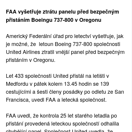
SOCIÁLNÍ SÍTĚ
FAA vyšetřuje ztrátu panelu před bezpečným
přistáním Boeingu 737-800 v Oregonu
RUBRIKY
PLNÁ VERZE STRÁNEK
Americký Federální úřad pro letectví vyšetřuje, jak
je možné, že letoun Boeing 737-800 společnosti
United Airlines ztratil vnější panel před bezpečným
přistáním v Oregonu.
Let 433 společnosti United přistál na letišti v
Medfordu v pátek kolem 13.45 hodin se 139
cestujícími a šesti členy posádky po odletu ze San
Francisca, uvedl FAA a letecká společnost.
FAA uvedl, že kontrola 25 let starého letadla po
přistání provedená leteckou společností odhalila
chybějící panel. Společnost United uvedla, že