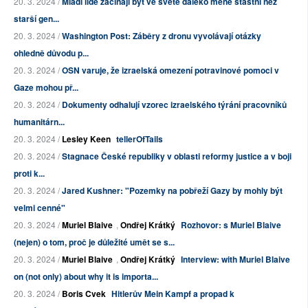
20. 3. 2024 /
Mladí lidé začínají být ve světě daleko méně šťastní než
starší gen...
20. 3. 2024 /
Washington Post: Záběry z dronu vyvolávají otázky
ohledně důvodu p...
20. 3. 2024 /
OSN varuje, že izraelská omezení potravinové pomoci v
Gaze mohou př...
20. 3. 2024 /
Dokumenty odhalují vzorec izraelského týrání pracovníků
humanitárn...
20. 3. 2024 /
Lesley Keen
tellerOfTails
20. 3. 2024 /
Stagnace České republiky v oblasti reformy justice a v boji
proti k...
20. 3. 2024 /
Jared Kushner: "Pozemky na pobřeží Gazy by mohly být
velmi cenné"
20. 3. 2024 /
Muriel Blaive
,
Ondřej Krátký
Rozhovor: s Muriel Blaive
(nejen) o tom, proč je důležité umět se s...
20. 3. 2024 /
Muriel Blaive
,
Ondřej Krátký
Interview: with Muriel Blaive
on (not only) about why it is importa...
20. 3. 2024 /
Boris Cvek
Hitlerův Mein Kampf a propad k