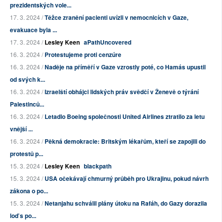
prezidentských vole...
17. 3. 2024 /
Těžce zranění pacienti uvízli v nemocnicích v Gaze,
evakuace byla ...
17. 3. 2024 /
Lesley Keen
aPathUncovered
16. 3. 2024 /
Protestujeme proti cenzúre
16. 3. 2024 /
Naděje na příměří v Gaze vzrostly poté, co Hamás upustil
od svých k...
16. 3. 2024 /
Izraelští obhájci lidských práv svědčí v Ženevě o týrání
Palestinců...
16. 3. 2024 /
Letadlo Boeing společnosti United Airlines ztratilo za letu
vnější ...
16. 3. 2024 /
Pěkná demokracie: Britským lékařům, kteří se zapojili do
protestů p...
15. 3. 2024 /
Lesley Keen
blackpath
15. 3. 2024 /
USA očekávají chmurný průběh pro Ukrajinu, pokud návrh
zákona o po...
15. 3. 2024 /
Netanjahu schválil plány útoku na Rafáh, do Gazy dorazila
loď s po...