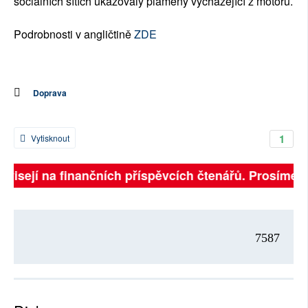
sociálních sítích ukazovaly plameny vycházející z motoru.
Podrobnosti v angličtině
ZDE
Doprava
1
Vytisknout
závisejí na finančních příspěvcích čtenářů. Prosíme, p
7587