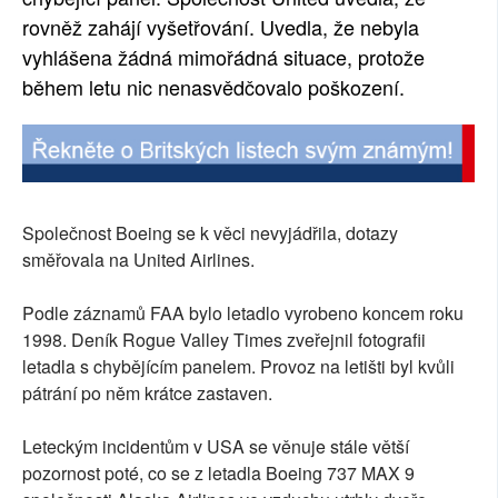
rovněž zahájí vyšetřování. Uvedla, že nebyla
vyhlášena žádná mimořádná situace, protože
během letu nic nenasvědčovalo poškození.
Společnost Boeing se k věci nevyjádřila, dotazy
směřovala na United Airlines.
Podle záznamů FAA bylo letadlo vyrobeno koncem roku
1998. Deník Rogue Valley Times zveřejnil fotografii
letadla s chybějícím panelem. Provoz na letišti byl kvůli
pátrání po něm krátce zastaven.
Leteckým incidentům v USA se věnuje stále větší
pozornost poté, co se z letadla Boeing 737 MAX 9