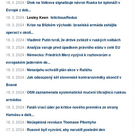
18. 3. 2024 /
Útok na Volkova signalizuje návrat Ruska ke špionáži v
Evropě z dob...
18. 3. 2024 /
Lesley Keen
felicitousRedux
18. 3. 2024 /
Krize na Blízkém východě: Izraelská armáda zahájila
operaci v okolí...
18. 3. 2024 /
Vladimir Putin tvrdí, že drtivě zvítězil v ruských volbách
18. 3. 2024 /
Analýza varuje před úpadkem právního státu v celé EU
18. 3. 2024 /
Německo: Friedrich Merz vyzývá k rozhovorům o
evropském jaderném de...
18. 3. 2024 /
Netanjahu schválil plán akce v Rafáhu
18. 3. 2024 /
Jak odsouzený šéf slovenské kontrarozvědky skončil v
Bosně
18. 3. 2024 /
OSN zaznamenala systematické mučení Ukrajinců ruskou
armádou
18. 3. 2024 /
Fatáh vrací úder po kritice nového premiéra ze strany
Hamásu a dalš...
18. 3. 2024 /
Neúspěšná revoluce Thomase Pikettyho
17. 3. 2024 /
Rusové byli vyzváni, aby narušili poslední den