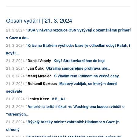
Obsah vydání | 21. 3. 2024
21. 3. 2024 /
USA v návrhu rezoluce OSN vyzývají k okamžitému příměří
v Gaze a do...
21. 3. 2024 /
Krize na Blízkém východě: Izrael je odhodlán dobýt Rafah, i
když t...
21. 3. 2024 /
Daniel Veselý
Když Strakovka táhne do boje
21. 3. 2024 /
Jan Čulík
Ukrajina samozřejmě prohrává, ale...
21. 3. 2024 /
Matěj Metelec
S Vladimirem Putinem na věčné časy
21. 3. 2024 /
Bohumil Kartous
Masový zabiják, se kterým denně
sedáváte
21. 3. 2024 /
Lesley Keen
V.B._A.L.
21. 3. 2024 /
Američtí a britští lékaři ve Washingtonu budou svědčit o
"otřesných...
21. 3. 2024 /
Bývalý britský ministr zahraničí: Hladomor v Gaze je
otřesný
21. 3. 2024 /