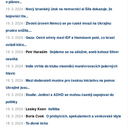
o plánov...
19. 3. 2024 /
Nový izraelský útok na nemocnici al Šífa dokazuje, že
bojovníci Ha...
19. 3. 2024 /
Životní úroveň Němců se po ruské invazi na Ukrajinu
prudce snížila,...
19. 3. 2024 /
Gaza: Ostré střety mezi IDF a Hamásem poté, co Izrael
ovládl klíčo...
19. 3. 2024 /
Petr Haraším
Sejdeme se na záložně, aneb kohout Silver
nestíhá
19. 3. 2024 /
Indie vtrhla do klubu vlastníků manévrovacích jaderných
hlavic
19. 3. 2024 /
Mezi dodavateli munice pro českou iniciativu na pomoc
Ukrajině jsou...
19. 3. 2024 /
Studie: Jedinci s ADHD se mohou častěji zapojovat do
politiky
19. 3. 2024 /
Lesley Keen
itsNibs
18. 3. 2024 /
Boris Cvek
O přebytcích, spekulantech a venkovské idyle
18. 3. 2024 /
To divné ticho