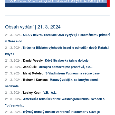
Obsah vydání | 21. 3. 2024
21. 3. 2024 /
USA v návrhu rezoluce OSN vyzývají k okamžitému příměří
v Gaze a do...
21. 3. 2024 /
Krize na Blízkém východě: Izrael je odhodlán dobýt Rafah, i
když t...
21. 3. 2024 /
Daniel Veselý
Když Strakovka táhne do boje
21. 3. 2024 /
Jan Čulík
Ukrajina samozřejmě prohrává, ale...
21. 3. 2024 /
Matěj Metelec
S Vladimirem Putinem na věčné časy
21. 3. 2024 /
Bohumil Kartous
Masový zabiják, se kterým denně
sedáváte
21. 3. 2024 /
Lesley Keen
V.B._A.L.
21. 3. 2024 /
Američtí a britští lékaři ve Washingtonu budou svědčit o
"otřesných...
21. 3. 2024 /
Bývalý britský ministr zahraničí: Hladomor v Gaze je