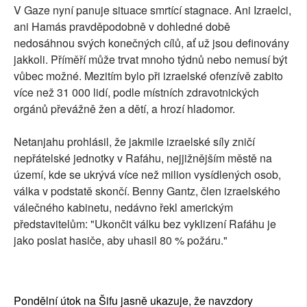
V Gaze nyní panuje situace smrtící stagnace. Ani Izraelci,
ani Hamás pravděpodobně v dohledné době
nedosáhnou svých konečných cílů, ať už jsou definovány
jakkoli. Příměří může trvat mnoho týdnů nebo nemusí být
vůbec možné. Mezitím bylo při izraelské ofenzívě zabito
více než 31 000 lidí, podle místních zdravotnických
orgánů převážně žen a dětí, a hrozí hladomor.
Netanjahu prohlásil, že jakmile izraelské síly zničí
nepřátelské jednotky v Rafáhu, nejjižnějším městě na
území, kde se ukrývá více než milion vysídlených osob,
válka v podstatě skončí. Benny Gantz, člen izraelského
válečného kabinetu, nedávno řekl americkým
představitelům: "Ukončit válku bez vyklizení Rafáhu je
jako poslat hasiče, aby uhasil 80 % požáru."
Pondělní útok na Šifu jasně ukazuje, že navzdory