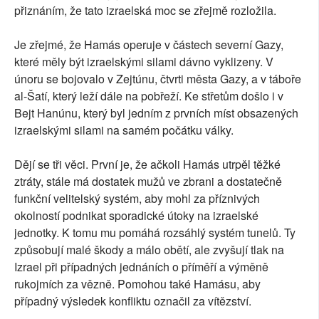
přiznáním, že tato izraelská moc se zřejmě rozložila.
Je zřejmé, že Hamás operuje v částech severní Gazy,
které měly být izraelskými silami dávno vyklizeny. V
únoru se bojovalo v Zejtúnu, čtvrti města Gazy, a v táboře
al-Šatí, který leží dále na pobřeží. Ke střetům došlo i v
Bejt Hanúnu, který byl jedním z prvních míst obsazených
izraelskými silami na samém počátku války.
Dějí se tři věci. První je, že ačkoli Hamás utrpěl těžké
ztráty, stále má dostatek mužů ve zbrani a dostatečně
funkční velitelský systém, aby mohl za příznivých
okolností podnikat sporadické útoky na izraelské
jednotky. K tomu mu pomáhá rozsáhlý systém tunelů. Ty
způsobují malé škody a málo obětí, ale zvyšují tlak na
Izrael při případných jednáních o příměří a výměně
rukojmích za vězně. Pomohou také Hamásu, aby
případný výsledek konfliktu označil za vítězství.