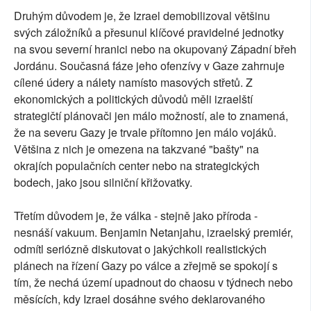
Druhým důvodem je, že Izrael demobilizoval většinu
svých záložníků a přesunul klíčové pravidelné jednotky
na svou severní hranici nebo na okupovaný Západní břeh
Jordánu. Současná fáze jeho ofenzívy v Gaze zahrnuje
cílené údery a nálety namísto masových střetů. Z
ekonomických a politických důvodů měli izraelští
strategičtí plánovači jen málo možností, ale to znamená,
že na severu Gazy je trvale přítomno jen málo vojáků.
Většina z nich je omezena na takzvané "bašty" na
okrajích populačních center nebo na strategických
bodech, jako jsou silniční křižovatky.
Třetím důvodem je, že válka - stejně jako příroda -
nesnáší vakuum. Benjamin Netanjahu, izraelský premiér,
odmítl seriózně diskutovat o jakýchkoli realistických
plánech na řízení Gazy po válce a zřejmě se spokojí s
tím, že nechá území upadnout do chaosu v týdnech nebo
měsících, kdy Izrael dosáhne svého deklarovaného