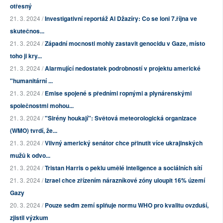
otřesný
21. 3. 2024 /
Investigativní reportáž Al Džazíry: Co se loni 7.října ve
skutečnos...
21. 3. 2024 /
Západní mocnosti mohly zastavit genocidu v Gaze, místo
toho ji kry...
21. 3. 2024 /
Alarmující nedostatek podrobností v projektu americké
"humanitární ...
21. 3. 2024 /
Emise spojené s předními ropnými a plynárenskými
společnostmi mohou...
21. 3. 2024 /
"Sirény houkají": Světová meteorologická organizace
(WMO) tvrdí, že...
21. 3. 2024 /
Vlivný americký senátor chce přinutit více ukrajinských
mužů k odvo...
21. 3. 2024 /
Tristan Harris o peklu umělé inteligence a sociálních sítí
21. 3. 2024 /
Izrael chce zřízením nárazníkové zóny uloupit 16% území
Gazy
20. 3. 2024 /
Pouze sedm zemí splňuje normu WHO pro kvalitu ovzduší,
zjistil výzkum