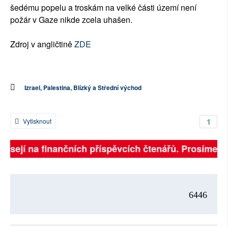
šedému popelu a troskám na velké části území není
požár v Gaze nikde zcela uhašen.
Zdroj v angličtině
ZDE
Izrael, Palestina, Blízký a Střední východ
1
Vytisknout
visejí na finančních příspěvcích čtenářů. Prosíme, př
6446