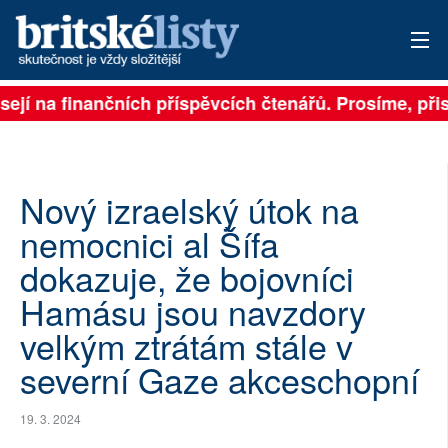
sejí na finančních příspěvcích čtenářů. Prosíme, přisp
PŘIHLÁSIT
AKTUÁLNÍ VYDÁNÍ
ARCHIV
Nový izraelský útok na
nemocnici al Šífa
ROZHOVORY
dokazuje, že bojovníci
TÉMATA
Hamásu jsou navzdory
velkým ztrátám stále v
NEJČTENĚJŠÍ ZA 7 DNÍ
severní Gaze akceschopní
AUTOŘI
19. 3. 2024
PŘÍSPĚVKY NA PROVOZ