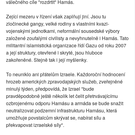
válečného cíle "rozdrtit" Hamás.
Zející mezeru v řízení však zaplňují jiní. Jsou tu
zločinecké gangy, velké rodiny s vlastními kvazi-
vojenskými jednotkami, neformální sousedské výbory
založené zoufalými civilisty a nevyhnutelně i Hamás. Tato
militantní islamistická organizace řídí Gazu od roku 2007
a její struktury, otevřené i skryté, jsou hluboce
zakořeněné. Stejně tak i její myšlenky.
To neuniklo ani přátelům Izraele. Každoroční hodnocení
hrozeb amerických zpravodajských služeb, zveřejněné
minulý týden, předpovídá, že Izrael "bude
pravděpodobně ještě několik let čelit přetrvávajícímu
ozbrojenému odporu Hamásu a armáda se bude snažit
neutralizovat podzemní infrastrukturu Hamásu, která
umožňuje povstalcům skrývat se, nabírat sílu a
překvapovat izraelské síly".