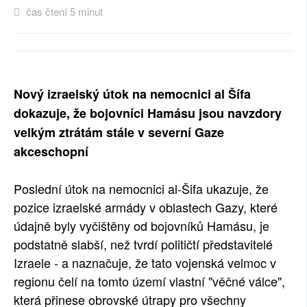
čas čtení 5 minut
SOCIÁLNÍ SÍTĚ
RUBRIKY
PLNÁ VERZE STRÁNEK
Nový izraelský útok na nemocnici al Šífa
dokazuje, že bojovníci Hamásu jsou navzdory
velkým ztrátám stále v severní Gaze
akceschopní
Poslední útok na nemocnici al-Šifa ukazuje, že
pozice izraelské armády v oblastech Gazy, které
údajně byly vyčištěny od bojovníků Hamásu, je
podstatně slabší, než tvrdí političtí představitelé
Izraele - a naznačuje, že tato vojenská velmoc v
regionu čelí na tomto území vlastní "věčné válce",
která přinese obrovské útrapy pro všechny