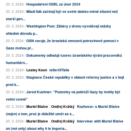
20. 3. 2024 /
Hospodaření OSBL za únor 2024
20. 3. 2024 /
Mladí lidé začínají být ve světě daleko méně šťastní než
starší gen...
20. 3. 2024 /
Washington Post: Záběry z dronu vyvolávají otázky
ohledně důvodu p...
20. 3. 2024 /
OSN varuje, že izraelská omezení potravinové pomoci v
Gaze mohou př...
20. 3. 2024 /
Dokumenty odhalují vzorec izraelského týrání pracovníků
humanitárn...
20. 3. 2024 /
Lesley Keen
tellerOfTails
20. 3. 2024 /
Stagnace České republiky v oblasti reformy justice a v boji
proti k...
20. 3. 2024 /
Jared Kushner: "Pozemky na pobřeží Gazy by mohly být
velmi cenné"
20. 3. 2024 /
Muriel Blaive
,
Ondřej Krátký
Rozhovor: s Muriel Blaive
(nejen) o tom, proč je důležité umět se s...
20. 3. 2024 /
Muriel Blaive
,
Ondřej Krátký
Interview: with Muriel Blaive
on (not only) about why it is importa...