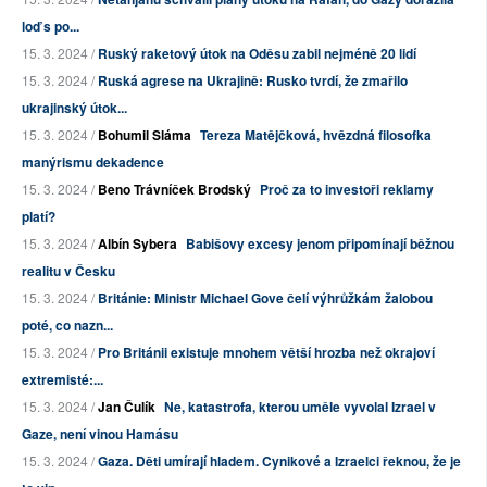
loď s po...
15. 3. 2024 /
Ruský raketový útok na Oděsu zabil nejméně 20 lidí
15. 3. 2024 /
Ruská agrese na Ukrajině: Rusko tvrdí, že zmařilo
ukrajinský útok...
15. 3. 2024 /
Bohumil Sláma
Tereza Matějčková, hvězdná filosofka
manýrismu dekadence
15. 3. 2024 /
Beno Trávníček Brodský
Proč za to investoři reklamy
platí?
15. 3. 2024 /
Albín Sybera
Babišovy excesy jenom připomínají běžnou
realitu v Česku
15. 3. 2024 /
Británie: Ministr Michael Gove čelí výhrůžkám žalobou
poté, co nazn...
15. 3. 2024 /
Pro Británii existuje mnohem větší hrozba než okrajoví
extremisté:...
15. 3. 2024 /
Jan Čulík
Ne, katastrofa, kterou uměle vyvolal Izrael v
Gaze, není vinou Hamásu
15. 3. 2024 /
Gaza. Děti umírají hladem. Cynikové a Izraelci řeknou, že je