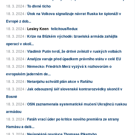
18. 3. 2024 /
To divné ticho
18. 3. 2024 /
Útok na Volkova signalizuje návrat Ruska ke špionáži v
Evropě z dob...
18. 3. 2024 /
Lesley Keen
felicitousRedux
18. 3. 2024 /
Krize na Blízkém východě: Izraelská armáda zahájila
operaci v okolí...
18. 3. 2024 /
Vladimir Putin tvrdí, že drtivě zvítězil v ruských volbách
18. 3. 2024 /
Analýza varuje před úpadkem právního státu v celé EU
18. 3. 2024 /
Německo: Friedrich Merz vyzývá k rozhovorům o
evropském jaderném de...
18. 3. 2024 /
Netanjahu schválil plán akce v Rafáhu
18. 3. 2024 /
Jak odsouzený šéf slovenské kontrarozvědky skončil v
Bosně
18. 3. 2024 /
OSN zaznamenala systematické mučení Ukrajinců ruskou
armádou
18. 3. 2024 /
Fatáh vrací úder po kritice nového premiéra ze strany
Hamásu a dalš...
18. 3. 2024 /
Neúspěšná revoluce Thomase Pikettyho