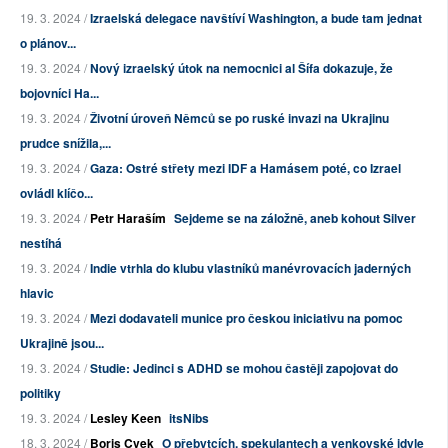
19. 3. 2024 /
Izraelská delegace navštíví Washington, a bude tam jednat
o plánov...
19. 3. 2024 /
Nový izraelský útok na nemocnici al Šífa dokazuje, že
bojovníci Ha...
19. 3. 2024 /
Životní úroveň Němců se po ruské invazi na Ukrajinu
prudce snížila,...
19. 3. 2024 /
Gaza: Ostré střety mezi IDF a Hamásem poté, co Izrael
ovládl klíčo...
19. 3. 2024 /
Petr Haraším
Sejdeme se na záložně, aneb kohout Silver
nestíhá
19. 3. 2024 /
Indie vtrhla do klubu vlastníků manévrovacích jaderných
hlavic
19. 3. 2024 /
Mezi dodavateli munice pro českou iniciativu na pomoc
Ukrajině jsou...
19. 3. 2024 /
Studie: Jedinci s ADHD se mohou častěji zapojovat do
politiky
19. 3. 2024 /
Lesley Keen
itsNibs
18. 3. 2024 /
Boris Cvek
O přebytcích, spekulantech a venkovské idyle