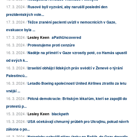
17. 3. 2024 /
Rusové byli vyzváni, aby narušili poslední den
prezidentských vole...
17. 3. 2024 /
Těžce zranění pacienti uvízli v nemocnicích v Gaze,
evakuace byla ...
17. 3. 2024 /
Lesley Keen
aPathUncovered
16. 3. 2024 /
Protestujeme proti cenzúre
16. 3. 2024 /
Naděje na příměří v Gaze vzrostly poté, co Hamás upustil
od svých k...
16. 3. 2024 /
Izraelští obhájci lidských práv svědčí v Ženevě o týrání
Palestinců...
16. 3. 2024 /
Letadlo Boeing společnosti United Airlines ztratilo za letu
vnější ...
16. 3. 2024 /
Pěkná demokracie: Britským lékařům, kteří se zapojili do
protestů p...
15. 3. 2024 /
Lesley Keen
blackpath
15. 3. 2024 /
USA očekávají chmurný průběh pro Ukrajinu, pokud návrh
zákona o po...
15. 3. 2024 /
Netanjahu schválil plány útoku na Rafáh, do Gazy dorazila