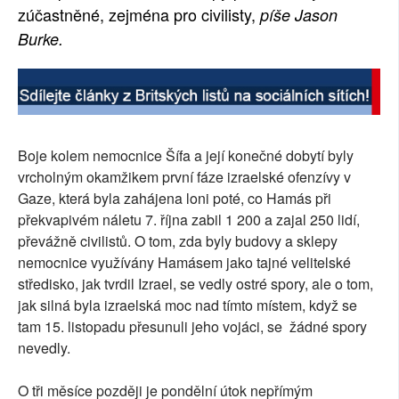
zúčastněné, zejména pro civilisty,
píše Jason
Burke.
Boje kolem nemocnice Šífa a její konečné dobytí byly
vrcholným okamžikem první fáze izraelské ofenzívy v
Gaze, která byla zahájena loni poté, co Hamás při
překvapivém náletu 7. října zabil 1 200 a zajal 250 lidí,
převážně civilistů. O tom, zda byly budovy a sklepy
nemocnice využívány Hamásem jako tajné velitelské
středisko, jak tvrdil Izrael, se vedly ostré spory, ale o tom,
jak silná byla izraelská moc nad tímto místem, když se
tam 15. listopadu přesunuli jeho vojáci, se žádné spory
nevedly.
O tři měsíce později je pondělní útok nepřímým