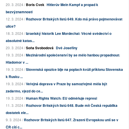
20. 3. 2024 /
Boris Cvek
Hitlerův Mein Kampf a propad k
bezvýznamnosti
12. 3. 2024 /
Rozhovor Britských listů 649. Kdo má právo pojmenovávat
ulice?
18. 3. 2024 /
Izraelský historik Lee Mordechai: Věcné svědectví o
absolutně katas...
20. 3. 2024 /
Soňa Svobodová
Dvě Josefíny
19. 3. 2024 /
Mezinárodní společenství by se mělo hanbou propadnout:
Hladomor v ...
19. 3. 2024 /
Slovenská opozice bije na poplach kvůli příklonu Slovenska
k Rusku ...
19. 3. 2024 /
Veřejná doprava v Praze by samozřejmě měla být
zadarmo, vjezd do ce...
19. 3. 2024 /
Human Rights Watch: EU odměňuje represi
11. 3. 2024 /
Rozhovor Britských listů 648. Bude mít Česká republika
dostatek ele...
9. 3. 2024 /
Rozhovor Britských listů 647. Zrazeni Evropskou unií se v
ČR cítí c...