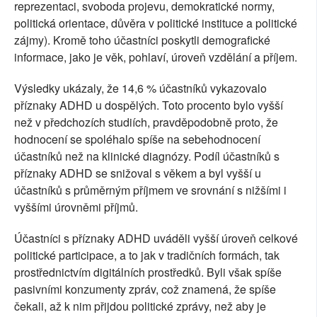
reprezentaci, svoboda projevu, demokratické normy,
politická orientace, důvěra v politické instituce a politické
zájmy). Kromě toho účastníci poskytli demografické
informace, jako je věk, pohlaví, úroveň vzdělání a příjem.
Výsledky ukázaly, že 14,6 % účastníků vykazovalo
příznaky ADHD u dospělých. Toto procento bylo vyšší
než v předchozích studiích, pravděpodobně proto, že
hodnocení se spoléhalo spíše na sebehodnocení
účastníků než na klinické diagnózy. Podíl účastníků s
příznaky ADHD se snižoval s věkem a byl vyšší u
účastníků s průměrným příjmem ve srovnání s nižšími i
vyššími úrovněmi příjmů.
Účastníci s příznaky ADHD uváděli vyšší úroveň celkové
politické participace, a to jak v tradičních formách, tak
prostřednictvím digitálních prostředků. Byli však spíše
pasivními konzumenty zpráv, což znamená, že spíše
čekali, až k nim přijdou politické zprávy, než aby je