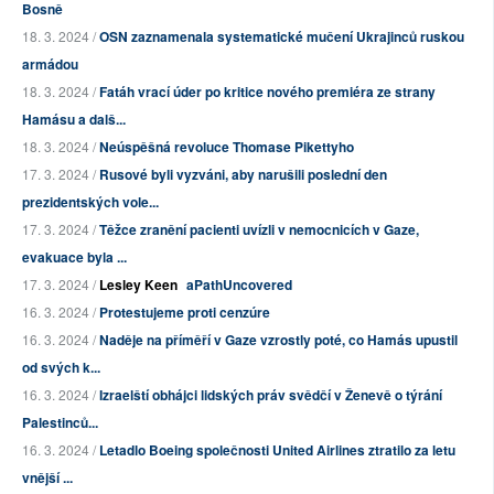
Bosně
18. 3. 2024 /
OSN zaznamenala systematické mučení Ukrajinců ruskou
armádou
18. 3. 2024 /
Fatáh vrací úder po kritice nového premiéra ze strany
Hamásu a dalš...
18. 3. 2024 /
Neúspěšná revoluce Thomase Pikettyho
17. 3. 2024 /
Rusové byli vyzváni, aby narušili poslední den
prezidentských vole...
17. 3. 2024 /
Těžce zranění pacienti uvízli v nemocnicích v Gaze,
evakuace byla ...
17. 3. 2024 /
Lesley Keen
aPathUncovered
16. 3. 2024 /
Protestujeme proti cenzúre
16. 3. 2024 /
Naděje na příměří v Gaze vzrostly poté, co Hamás upustil
od svých k...
16. 3. 2024 /
Izraelští obhájci lidských práv svědčí v Ženevě o týrání
Palestinců...
16. 3. 2024 /
Letadlo Boeing společnosti United Airlines ztratilo za letu
vnější ...