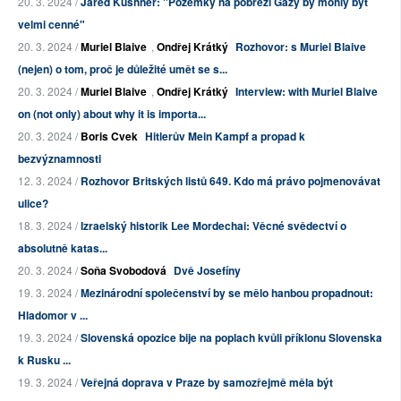
20. 3. 2024 /
Jared Kushner: "Pozemky na pobřeží Gazy by mohly být
velmi cenné"
20. 3. 2024 /
Muriel Blaive
,
Ondřej Krátký
Rozhovor: s Muriel Blaive
(nejen) o tom, proč je důležité umět se s...
20. 3. 2024 /
Muriel Blaive
,
Ondřej Krátký
Interview: with Muriel Blaive
on (not only) about why it is importa...
20. 3. 2024 /
Boris Cvek
Hitlerův Mein Kampf a propad k
bezvýznamnosti
12. 3. 2024 /
Rozhovor Britských listů 649. Kdo má právo pojmenovávat
ulice?
18. 3. 2024 /
Izraelský historik Lee Mordechai: Věcné svědectví o
absolutně katas...
20. 3. 2024 /
Soňa Svobodová
Dvě Josefíny
19. 3. 2024 /
Mezinárodní společenství by se mělo hanbou propadnout:
Hladomor v ...
19. 3. 2024 /
Slovenská opozice bije na poplach kvůli příklonu Slovenska
k Rusku ...
19. 3. 2024 /
Veřejná doprava v Praze by samozřejmě měla být