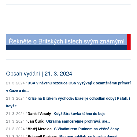
Obsah vydání | 21. 3. 2024
21. 3. 2024 /
USA v návrhu rezoluce OSN vyzývají k okamžitému příměří
v Gaze a do...
21. 3. 2024 /
Krize na Blízkém východě: Izrael je odhodlán dobýt Rafah, i
když t...
21. 3. 2024 /
Daniel Veselý
Když Strakovka táhne do boje
21. 3. 2024 /
Jan Čulík
Ukrajina samozřejmě prohrává, ale...
21. 3. 2024 /
Matěj Metelec
S Vladimirem Putinem na věčné časy
21. 3. 2024 /
Bohumil Kartous
Masový zabiják, se kterým denně