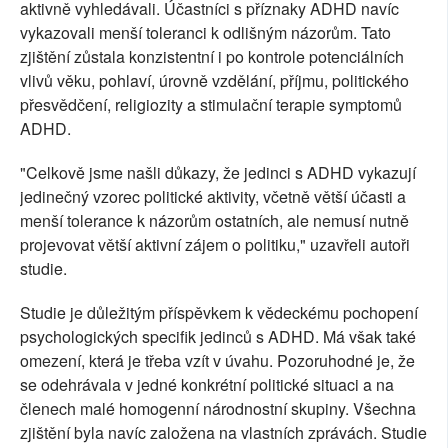
aktivně vyhledávali. Účastníci s příznaky ADHD navíc
vykazovali menší toleranci k odlišným názorům. Tato
zjištění zůstala konzistentní i po kontrole potenciálních
vlivů věku, pohlaví, úrovně vzdělání, příjmu, politického
přesvědčení, religiozity a stimulační terapie symptomů
ADHD.
"Celkově jsme našli důkazy, že jedinci s ADHD vykazují
jedinečný vzorec politické aktivity, včetně větší účasti a
menší tolerance k názorům ostatních, ale nemusí nutně
projevovat větší aktivní zájem o politiku," uzavřeli autoři
studie.
Studie je důležitým příspěvkem k vědeckému pochopení
psychologických specifik jedinců s ADHD. Má však také
omezení, která je třeba vzít v úvahu. Pozoruhodné je, že
se odehrávala v jedné konkrétní politické situaci a na
členech malé homogenní národnostní skupiny. Všechna
zjištění byla navíc založena na vlastních zprávách. Studie