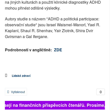
na jiných kulturách a použití klinické diagnostiky ADHD
mohou přinést odlišné výsledky.
Autory studie s názvem "ADHD a politická participace:
observační studie" jsou Israel Waismel-WanorI, Yael R.
KaplanI, Shaul R. Shenhav, Yair Zlotnik, Shira Dvir
Gvirsman a Gal Ifergane.
Podrobnosti v angličtině:
ZDE
Lidské zdraví
0
Vytisknout
visejí na finančních příspěvcích čtenářů. Prosíme, při