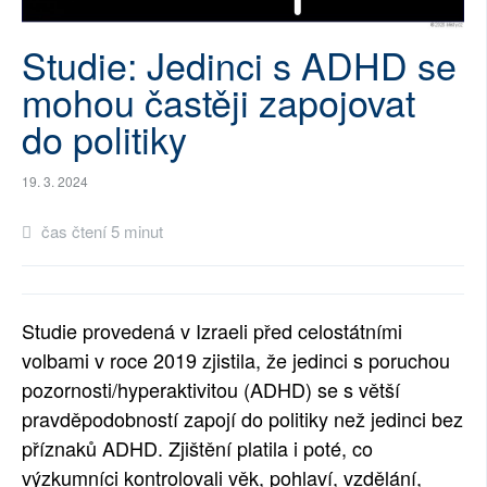
SOCIÁLNÍ SÍTĚ
Studie: Jedinci s ADHD se
RUBRIKY
mohou častěji zapojovat
do politiky
PLNÁ VERZE STRÁNEK
19. 3. 2024
čas čtení 5 minut
Studie provedená v Izraeli před celostátními
volbami v roce 2019 zjistila, že jedinci s poruchou
pozornosti/hyperaktivitou (ADHD) se s větší
pravděpodobností zapojí do politiky než jedinci bez
příznaků ADHD. Zjištění platila i poté, co
výzkumníci kontrolovali věk, pohlaví, vzdělání,