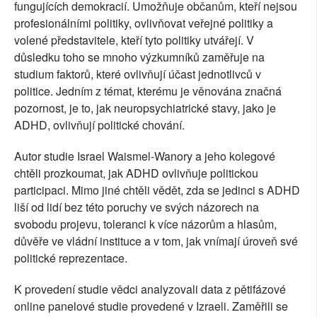
fungujících demokracií. Umožňuje občanům, kteří nejsou
profesionálními politiky, ovlivňovat veřejné politiky a
volené představitele, kteří tyto politiky utvářejí. V
důsledku toho se mnoho výzkumníků zaměřuje na
studium faktorů, které ovlivňují účast jednotlivců v
politice. Jedním z témat, kterému je věnována značná
pozornost, je to, jak neuropsychiatrické stavy, jako je
ADHD, ovlivňují politické chování.
Autor studie Israel Waismel-Wanory a jeho kolegové
chtěli prozkoumat, jak ADHD ovlivňuje politickou
participaci. Mimo jiné chtěli vědět, zda se jedinci s ADHD
liší od lidí bez této poruchy ve svých názorech na
svobodu projevu, toleranci k více názorům a hlasům,
důvěře ve vládní instituce a v tom, jak vnímají úroveň své
politické reprezentace.
K provedení studie vědci analyzovali data z pětifázové
online panelové studie provedené v Izraeli. Zaměřili se