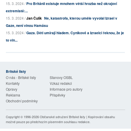
15. 3. 2024 /
Pro Británii existuje mnohem větší hrozba než okrajoví
extremisté:...
15. 3. 2024 /
Jan Čulík
Ne, katastrofa, kterou uměle vyvolal Izrael v
Gaze, není vinou Hamásu
15. 3. 2024 /
Gaza. Děti umírají hladem. Cynikové a Izraelci řeknou, že je
to vin...
Britské listy
O nás - Britské listy
Stanovy OSBL
Kontakty
Vzkaz redakci
Opravy
Informace pro autory
Reklama
Příspěvky
Obchodní podmínky
Copyright © 1996-2026
Občanské sdružení Britské listy
| Kopírování obsahu
možné pouze po předchozím písemném souhlasu redakce.