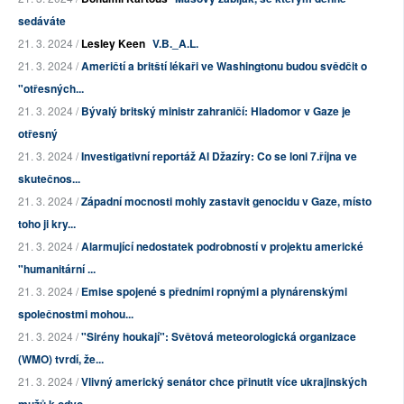
sedáváte
21. 3. 2024 /
Lesley Keen
V.B._A.L.
21. 3. 2024 /
Američtí a britští lékaři ve Washingtonu budou svědčit o
"otřesných...
21. 3. 2024 /
Bývalý britský ministr zahraničí: Hladomor v Gaze je
otřesný
21. 3. 2024 /
Investigativní reportáž Al Džazíry: Co se loni 7.října ve
skutečnos...
21. 3. 2024 /
Západní mocnosti mohly zastavit genocidu v Gaze, místo
toho ji kry...
21. 3. 2024 /
Alarmující nedostatek podrobností v projektu americké
"humanitární ...
21. 3. 2024 /
Emise spojené s předními ropnými a plynárenskými
společnostmi mohou...
21. 3. 2024 /
"Sirény houkají": Světová meteorologická organizace
(WMO) tvrdí, že...
21. 3. 2024 /
Vlivný americký senátor chce přinutit více ukrajinských
mužů k odvo...