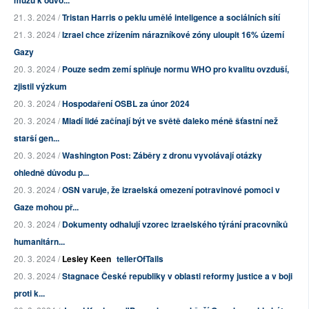
21. 3. 2024 /
Tristan Harris o peklu umělé inteligence a sociálních sítí
21. 3. 2024 /
Izrael chce zřízením nárazníkové zóny uloupit 16% území
Gazy
20. 3. 2024 /
Pouze sedm zemí splňuje normu WHO pro kvalitu ovzduší,
zjistil výzkum
20. 3. 2024 /
Hospodaření OSBL za únor 2024
20. 3. 2024 /
Mladí lidé začínají být ve světě daleko méně šťastní než
starší gen...
20. 3. 2024 /
Washington Post: Záběry z dronu vyvolávají otázky
ohledně důvodu p...
20. 3. 2024 /
OSN varuje, že izraelská omezení potravinové pomoci v
Gaze mohou př...
20. 3. 2024 /
Dokumenty odhalují vzorec izraelského týrání pracovníků
humanitárn...
20. 3. 2024 /
Lesley Keen
tellerOfTails
20. 3. 2024 /
Stagnace České republiky v oblasti reformy justice a v boji
proti k...