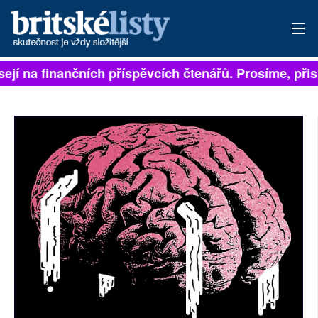
ejí na finančních příspěvcích čtenářů. Prosíme, přisp
PŘIHLÁSIT
AKTUÁLNÍ VYDÁNÍ
ARCHIV
ROZHOVORY
TÉMATA
NEJČTENĚJŠÍ ZA 7 DNÍ
AUTOŘI
PŘÍSPĚVKY NA PROVOZ