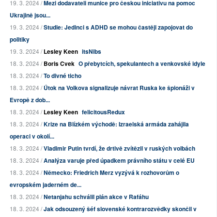
19. 3. 2024 /
Mezi dodavateli munice pro českou iniciativu na pomoc
Ukrajině jsou...
19. 3. 2024 /
Studie: Jedinci s ADHD se mohou častěji zapojovat do
politiky
19. 3. 2024 /
Lesley Keen
itsNibs
18. 3. 2024 /
Boris Cvek
O přebytcích, spekulantech a venkovské idyle
18. 3. 2024 /
To divné ticho
18. 3. 2024 /
Útok na Volkova signalizuje návrat Ruska ke špionáži v
Evropě z dob...
18. 3. 2024 /
Lesley Keen
felicitousRedux
18. 3. 2024 /
Krize na Blízkém východě: Izraelská armáda zahájila
operaci v okolí...
18. 3. 2024 /
Vladimir Putin tvrdí, že drtivě zvítězil v ruských volbách
18. 3. 2024 /
Analýza varuje před úpadkem právního státu v celé EU
18. 3. 2024 /
Německo: Friedrich Merz vyzývá k rozhovorům o
evropském jaderném de...
18. 3. 2024 /
Netanjahu schválil plán akce v Rafáhu
18. 3. 2024 /
Jak odsouzený šéf slovenské kontrarozvědky skončil v