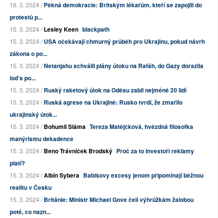
16. 3. 2024 /
Pěkná demokracie: Britským lékařům, kteří se zapojili do
protestů p...
15. 3. 2024 /
Lesley Keen
blackpath
15. 3. 2024 /
USA očekávají chmurný průběh pro Ukrajinu, pokud návrh
zákona o po...
15. 3. 2024 /
Netanjahu schválil plány útoku na Rafáh, do Gazy dorazila
loď s po...
15. 3. 2024 /
Ruský raketový útok na Oděsu zabil nejméně 20 lidí
15. 3. 2024 /
Ruská agrese na Ukrajině: Rusko tvrdí, že zmařilo
ukrajinský útok...
15. 3. 2024 /
Bohumil Sláma
Tereza Matějčková, hvězdná filosofka
manýrismu dekadence
15. 3. 2024 /
Beno Trávníček Brodský
Proč za to investoři reklamy
platí?
15. 3. 2024 /
Albín Sybera
Babišovy excesy jenom připomínají běžnou
realitu v Česku
15. 3. 2024 /
Británie: Ministr Michael Gove čelí výhrůžkám žalobou
poté, co nazn...