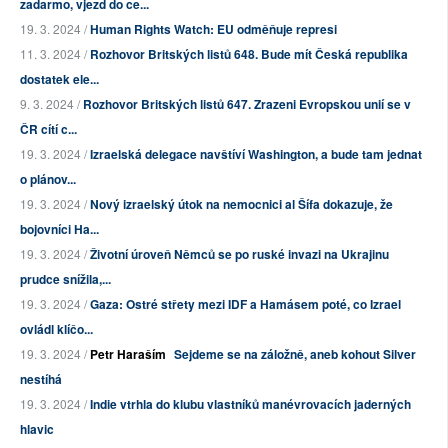
zadarmo, vjezd do ce...
19. 3. 2024 /
Human Rights Watch: EU odměňuje represi
11. 3. 2024 /
Rozhovor Britských listů 648. Bude mít Česká republika
dostatek ele...
9. 3. 2024 /
Rozhovor Britských listů 647. Zrazeni Evropskou unií se v
ČR cítí c...
19. 3. 2024 /
Izraelská delegace navštíví Washington, a bude tam jednat
o plánov...
19. 3. 2024 /
Nový izraelský útok na nemocnici al Šífa dokazuje, že
bojovníci Ha...
19. 3. 2024 /
Životní úroveň Němců se po ruské invazi na Ukrajinu
prudce snížila,...
19. 3. 2024 /
Gaza: Ostré střety mezi IDF a Hamásem poté, co Izrael
ovládl klíčo...
19. 3. 2024 /
Petr Haraším
Sejdeme se na záložně, aneb kohout Silver
nestíhá
19. 3. 2024 /
Indie vtrhla do klubu vlastníků manévrovacích jaderných
hlavic