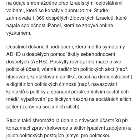
na údaje shromážděné před izraelskými celostátními
volbami, které se konaly v dubnu 2019. Studie
zahrnovala 1 369 dospělých židovských Izraelců, které
najala společnost iPanel, která se zabývá online
výzkumem.
Účastníci dokončili hodnocení, která měřila symptomy
ADHD u dospělých pomocí škály sebehodnocení
dospělých (ASRS). Poskytly rovněž informace o své
politické účasti, včetně tradičních politických akcí (např.
hlasování, kontaktování politiků, účast na demonstracích)
a digitálních politických činností (např. navazování
kontaktů s politiky a stranami prostřednictvím sociálních
médií, vyjadřování politických názorů na sociálních sítích,
sdílení zpráv na sociálních sítích).
Studie také shromáždila údaje o návycích účastníků při
konzumaci zpráv (frekvence a aktivní/pasivní zapojení) a
jejich politických postojích (smysl pro politickou