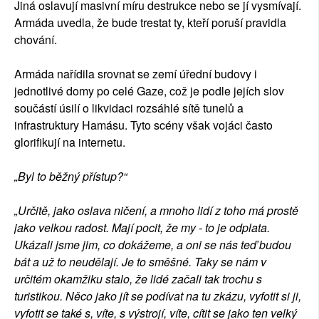
Jiná oslavují masivní míru destrukce nebo se jí vysmívají.
Armáda uvedla, že bude trestat ty, kteří poruší pravidla
chování.
Armáda nařídila srovnat se zemí úřední budovy i
jednotlivé domy po celé Gaze, což je podle jejích slov
součástí úsilí o likvidaci rozsáhlé sítě tunelů a
infrastruktury Hamásu. Tyto scény však vojáci často
glorifikují na internetu.
„Byl to běžný přístup?“
„Určitě, jako oslava ničení, a mnoho lidí z toho má prostě
jako velkou radost. Mají pocit, že my - to je odplata.
Ukázali jsme jim, co dokážeme, a oni se nás teď budou
bát a už to neudělají. Je to směšné. Taky se nám v
určitém okamžiku stalo, že lidé začali tak trochu s
turistikou. Něco jako jít se podívat na tu zkázu, vyfotit si ji,
vyfotit se také s, víte, s výstrojí, víte, cítit se jako ten velký