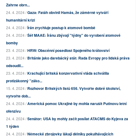
Zahrne obrn...
24. 4. 2024 /
Gaza: Fatáh obvinil Hamás, že záměrně vytváří
humanitární krizi
24. 4. 2024 /
Írán zrychluje postup k atomové bombě
24. 4. 2024 /
Šéf MAAE: Íránu zbývají "týdny" do vyrobení atomové
bomby
23. 4. 2024 /
HRW: Obscénní posedlost Spojeného království
23. 4. 2024 /
Británie jako darebácký stát: Rada Evropy pro lidská práva
odsoudil...
23. 4. 2024 /
Krachující britská konzervativní vláda schválila
protizákonný "záko...
15. 4. 2024 /
Rozhovor Britských listů 656. Vytvořte dobré školství,
vytvořte dob...
24. 4. 2024 /
Americká pomoc Ukrajině by mohla narušit Putinovu letní
ofenzívu
24. 4. 2024 /
Senátor: USA by mohly začít posílat ATACMS do Kyjeva za
1 týden
24. 4. 2024 /
Německé zbrojovky lákají dělníky pokulhávajících