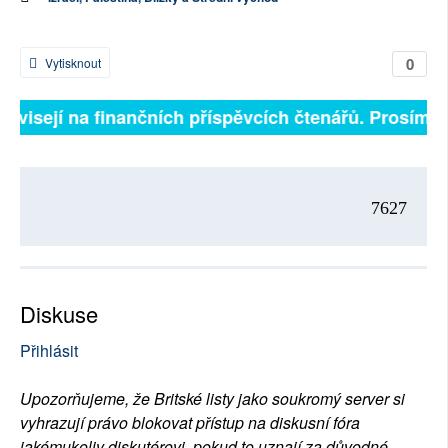
0
Vytisknout
ávisejí na finančních příspěvcích čtenářů. Prosíme, př
7627
Diskuse
Přihlásit
Upozorňujeme, že Britské listy jako soukromý server si
vyhrazují právo blokovat přístup na diskusní fóra
jakémukoliv diskutérovi, pokud to uznají za důvodné.