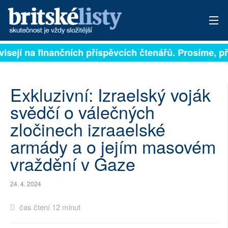
isejí na finančních příspěvcích čtenářů. Prosíme, přis
PŘIHLÁSIT
AKTUÁLNÍ VYDÁNÍ
Exkluzivní: Izraelský voják
ARCHIV
svědčí o válečných
zločinech izraaelské
ROZHOVORY
armády a o jejím masovém
TÉMATA
vraždění v Gaze
NEJČTENĚJŠÍ ZA 7 DNÍ
24. 4. 2024
AUTOŘI
čas čtení 12 minut
PŘÍSPĚVKY NA PROVOZ