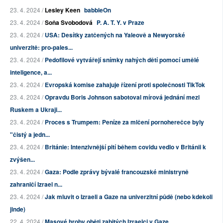
23. 4. 2024 /
Lesley Keen
babbleOn
23. 4. 2024 /
Soňa Svobodová
P. A. T. Y. v Praze
23. 4. 2024 /
USA: Desítky zatčených na Yaleově a Newyorské
univerzitě: pro-pales...
23. 4. 2024 /
Pedofilové vytvářejí snímky nahých dětí pomocí umělé
inteligence, a...
23. 4. 2024 /
Evropská komise zahajuje řízení proti společnosti TikTok
23. 4. 2024 /
Opravdu Boris Johnson sabotoval mírová jednání mezi
Ruskem a Ukraji...
23. 4. 2024 /
Proces s Trumpem: Peníze za mlčení pornoherečce byly
"čistý a jedn...
23. 4. 2024 /
Británie: Intenzivnější pití během covidu vedlo v Británii k
zvýšen...
23. 4. 2024 /
Gaza: Podle zprávy bývalé francouzské ministryně
zahraničí Izrael n...
23. 4. 2024 /
Jak mluvit o Izraeli a Gaze na univerzitní půdě (nebo kdekoli
jinde)
22. 4. 2024 /
Masové hroby oběti zabitých Izraelci v Gaze