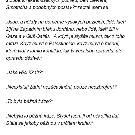
Smotricha a podobných postav?“
zeptal jsem se.
„Jsou, a někdy na poměrně vysokých pozicích, lidé, kteří
žijí na Západním břehu Jordánu, nebo lidé, kteří žili v
Gaze a v Guš Qatifu. A když je slyšíte mluvit, tak z toho
mrazí. Když mluví o Palestincích, když mluví o řešení,
které vidí v tomto konfliktu, tak ty věci jsou opravdu, ale
opravdu děsivé.“
„Jaké věci říkali?"
„Neexistují žádní nezúčastnění, pouze neozbrojení.“
„To byla běžná fráze?“
„Nebyla to běžná fráze. Slyšel jsem ji od několika lidí.
Stala se jakoby běžnou v určitém kruhu.“