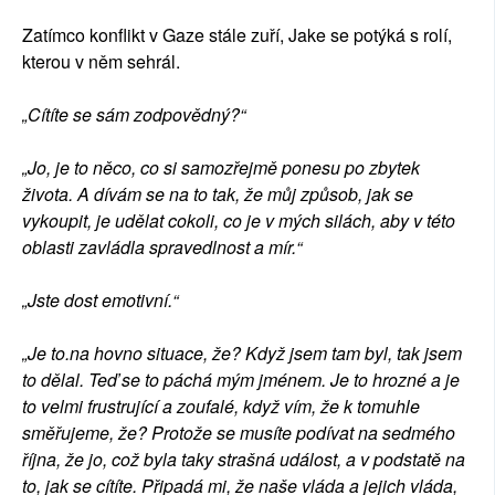
Zatímco konflikt v Gaze stále zuří, Jake se potýká s rolí,
kterou v něm sehrál.
„Cítíte se sám zodpovědný?“
„Jo, je to něco, co si samozřejmě ponesu po zbytek
života. A dívám se na to tak, že můj způsob, jak se
vykoupit, je udělat cokoli, co je v mých silách, aby v této
oblasti zavládla spravedlnost a mír.“
„Jste dost emotivní.“
„Je to.na hovno situace, že? Když jsem tam byl, tak jsem
to dělal. Teď se to páchá mým jménem. Je to hrozné a je
to velmi frustrující a zoufalé, když vím, že k tomuhle
směřujeme, že? Protože se musíte podívat na sedmého
října, že jo, což byla taky strašná událost, a v podstatě na
to, jak se cítíte. Připadá mi, že naše vláda a jejich vláda,