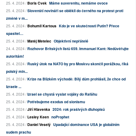
25. 4. 2024 /
Boris Cvek
Máme suverenitu, nemáme ovoce
25. 4. 2024 /
Slovenští novináři se oblékli do černého na protest proti
změně v m...
25. 4. 2024 /
Bohumil Kartous
Kdo je ve skutečnosti Putin? Přece
spasitel…
25. 4. 2024 /
Matěj Metelec
Objektivní nepřátelé
24. 4. 2024 /
Rozhovor Britských listů 659. Immanuel Kant: Nedůvěřujte
autoritám!
25. 4. 2024 /
Ruský útok na NATO by pro Moskvu skončil porážkou, říká
polský min...
25. 4. 2024 /
Krize na Blízkém východě: Bílý dům prohlásil, že chce od
Izraele ...
25. 4. 2024 /
Izrael se chystá vyslat vojáky do Rafáhu
25. 4. 2024 /
Potřebujeme exodus od sionismu
25. 4. 2024 /
Jiří Hlavenka
2024: rok prašivých dluhopisů
25. 4. 2024 /
Lesley Keen
noProphet
25. 4. 2024 /
Daniel Veselý
Upadající dominance USA je globálním
sudem prachu