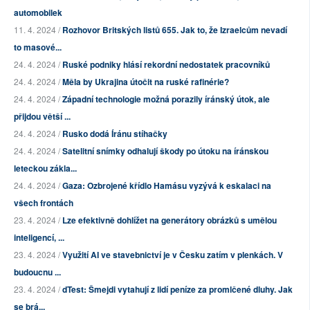
automobilek
11. 4. 2024 /
Rozhovor Britských listů 655. Jak to, že Izraelcům nevadí
to masové...
24. 4. 2024 /
Ruské podniky hlásí rekordní nedostatek pracovníků
24. 4. 2024 /
Měla by Ukrajina útočit na ruské rafinérie?
24. 4. 2024 /
Západní technologie možná porazily íránský útok, ale
přijdou větší ...
24. 4. 2024 /
Rusko dodá Íránu stíhačky
24. 4. 2024 /
Satelitní snímky odhalují škody po útoku na íránskou
leteckou zákla...
24. 4. 2024 /
Gaza: Ozbrojené křídlo Hamásu vyzývá k eskalaci na
všech frontách
23. 4. 2024 /
Lze efektivně dohlížet na generátory obrázků s umělou
inteligencí, ...
23. 4. 2024 /
Využití AI ve stavebnictví je v Česku zatím v plenkách. V
budoucnu ...
23. 4. 2024 /
dTest: Šmejdi vytahují z lidí peníze za promlčené dluhy. Jak
se brá...