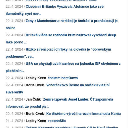
22. 4. 2024 /
Obscénní Británie: Využívala Afghánce jako své
tlumočníky, nyní nev...
22. 4. 2024 /
Ženy z Manchesteru: natáčejí je šmíráci a pronásledují je
online
22. 4. 2024 /
Britská vláda se rozhodla kriminalizovat vytváření deep
fake porno ...
22. 4. 2024 /
Riziko šíření ptačí chřipky na člověka je "obrovským
problémem", va...
22. 4. 2024 /
USA se chystají uvalit sankce na jednotku IDF obviněnou z
páchání n...
22. 4. 2024 /
Lesley Keen
theimminentDawn
22. 4. 2024 /
Boris Cvek
Vondráčkovo Česko na obláčku vlastní
suverenity
22. 4. 2024 /
Jan Čulík
Zemřel zpěvák Josef Laufer. ČT zapomněla
informovat, že proslul pís...
20. 4. 2024 /
Boris Cvek
Ke třístému výročí narození Immanuela Kanta
21. 4. 2024 /
Lesley Keen
reconnSilo
21. 4. 2024 /
Známé laboratoře pervitinu v Evropě: ČR je Nové Mexiko