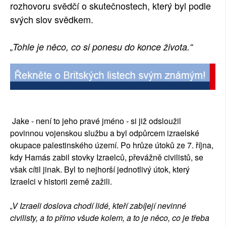
rozhovoru svědčí o skutečnostech, který byl podle
svých slov svědkem.
„Tohle je něco, co si ponesu do konce života.“
Jake - není to jeho pravé jméno - si již odsloužil
povinnou vojenskou službu a byl odpůrcem izraelské
okupace palestinského území. Po hrůze útoků ze 7. října,
kdy Hamás zabil stovky Izraelců, převážně civilistů, se
však cítil jinak. Byl to nejhorší jednotlivý útok, který
Izraelci v historii země zažili.
„V Izraeli doslova chodí lidé, kteří zabíjejí nevinné
civilisty, a to přímo všude kolem, a to je něco, co je třeba