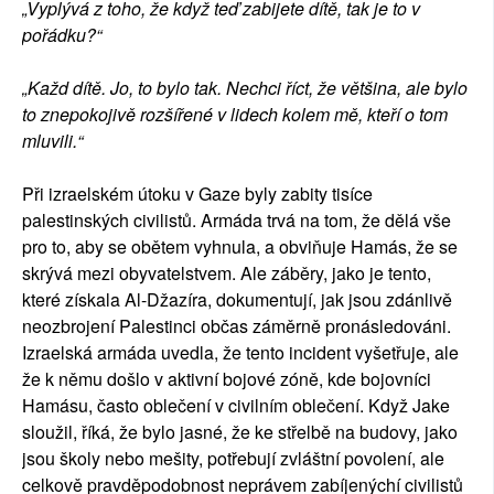
„Vyplývá z toho, že když teď zabijete dítě, tak je to v
pořádku?“
„Každ dítě. Jo, to bylo tak. Nechci říct, že většina, ale bylo
to znepokojivě rozšířené v lidech kolem mě, kteří o tom
mluvili.“
Při izraelském útoku v Gaze byly zabity tisíce
palestinských civilistů. Armáda trvá na tom, že dělá vše
pro to, aby se obětem vyhnula, a obviňuje Hamás, že se
skrývá mezi obyvatelstvem. Ale záběry, jako je tento,
které získala Al-Džazíra, dokumentují, jak jsou zdánlivě
neozbrojení Palestinci občas záměrně pronásledováni.
Izraelská armáda uvedla, že tento incident vyšetřuje, ale
že k němu došlo v aktivní bojové zóně, kde bojovníci
Hamásu, často oblečení v civilním oblečení. Když Jake
sloužil, říká, že bylo jasné, že ke střelbě na budovy, jako
jsou školy nebo mešity, potřebují zvláštní povolení, ale
celkově pravděpodobnost neprávem zabíjenýchí civilistů