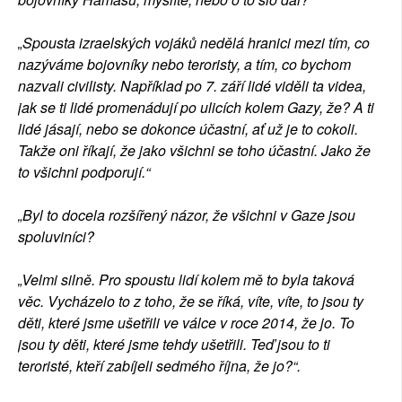
„Spousta izraelských vojáků nedělá hranici mezi tím, co
nazýváme bojovníky nebo teroristy, a tím, co bychom
nazvali civilisty. Například po 7. září lidé viděli ta videa,
jak se ti lidé promenádují po ulicích kolem Gazy, že? A ti
lidé jásají, nebo se dokonce účastní, ať už je to cokoli.
Takže oni říkají, že jako všichni se toho účastní. Jako že
to všichni podporují.“
„Byl to docela rozšířený názor, že všichni v Gaze jsou
spoluviníci?
„Velmi silně. Pro spoustu lidí kolem mě to byla taková
věc. Vycházelo to z toho, že se říká, víte, víte, to jsou ty
děti, které jsme ušetřili ve válce v roce 2014, že jo. To
jsou ty děti, které jsme tehdy ušetřili. Teď jsou to ti
teroristé, kteří zabíjeli sedmého října, že jo?“.