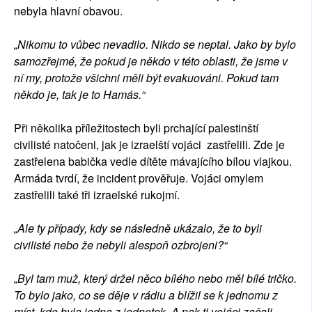
nebyla hlavní obavou.
„Nikomu to vůbec nevadilo. Nikdo se neptal. Jako by bylo
samozřejmé, že pokud je někdo v této oblasti, že jsme v
ní my, protože všichni měli být evakuováni. Pokud tam
někdo je, tak je to Hamás.“
Při několika příležitostech byli prchající palestinští
civilisté natočeni, jak je izraelští vojáci zastřelili. Zde je
zastřelena babička vedle dítěte mávajícího bílou vlajkou.
Armáda tvrdí, že incident prověřuje. Vojáci omylem
zastřelili také tři izraelské rukojmí.
„Ale ty případy, kdy se následně ukázalo, že to byli
civilisté nebo že nebyli alespoň ozbrojeni?“
„Byl tam muž, který držel něco bílého nebo měl bílé tričko.
To bylo jako, co se děje v rádiu a blížil se k jednomu z
míst, kde byla jedna z jednotek. A pak ti vojáci začali