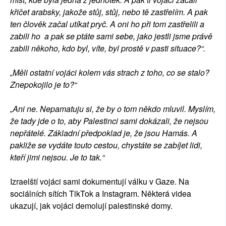
křičet arabsky, jakože stůj, stůj, nebo tě zastřelím. A pak
ten člověk začal utíkat pryč. A oni ho při tom zastřelili a
zabili ho a pak se ptáte sami sebe, jako jestli jsme právě
zabili někoho, kdo byl, víte, byl prostě v pasti situace?“.
„Měli ostatní vojáci kolem vás strach z toho, co se stalo?
Znepokojilo je to?“
„Ani ne. Nepamatuju si, že by o tom někdo mluvil. Myslím,
že tady jde o to, aby Palestinci sami dokázali, že nejsou
nepřátelé. Základní předpoklad je, že jsou Hamás. A
pakliže se vydáte touto cestou, chystáte se zabíjet lidi,
kteří jimi nejsou. Je to tak.“
Izraelští vojáci sami dokumentují válku v Gaze. Na
sociálních sítích TikTok a Instagram. Některá videa
ukazují, jak vojáci demolují palestinské domy.