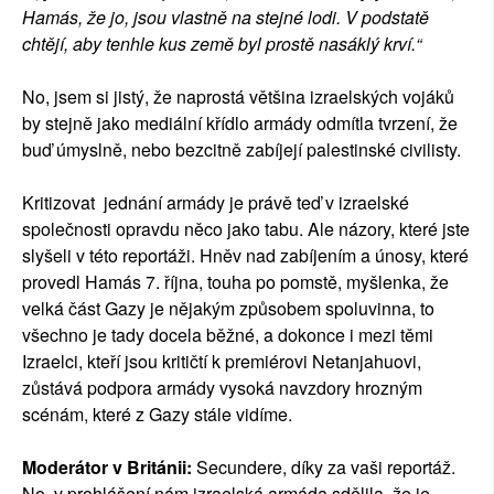
Hamás, že jo, jsou vlastně na stejné lodi. V podstatě
chtějí, aby tenhle kus země byl prostě nasáklý krví.“
No, jsem si jistý, že naprostá většina izraelských vojáků
by stejně jako mediální křídlo armády odmítla tvrzení, že
buď úmyslně, nebo bezcitně zabíjejí palestinské civilisty.
Kritizovat jednání armády je právě teď v izraelské
společnosti opravdu něco jako tabu. Ale názory, které jste
slyšeli v této reportáži. Hněv nad zabíjením a únosy, které
provedl Hamás 7. října, touha po pomstě, myšlenka, že
velká část Gazy je nějakým způsobem spoluvinna, to
všechno je tady docela běžné, a dokonce i mezi těmi
Izraelci, kteří jsou kritičtí k premiérovi Netanjahuovi,
zůstává podpora armády vysoká navzdory hrozným
scénám, které z Gazy stále vidíme.
Moderátor v Británii:
Secundere, díky za vaši reportáž.
No, v prohlášení nám izraelská armáda sdělila, že je