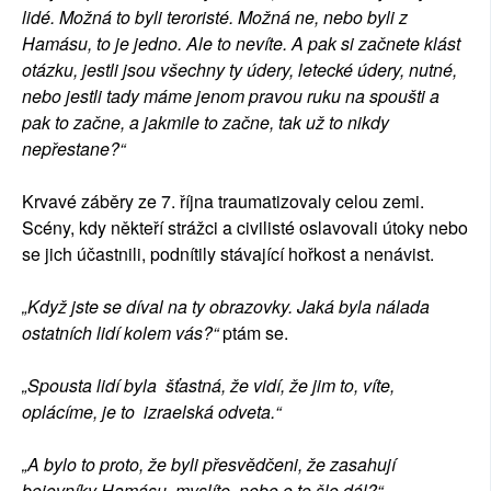
lidé. Možná to byli teroristé. Možná ne, nebo byli z
Hamásu, to je jedno. Ale to nevíte. A pak si začnete klást
otázku, jestli jsou všechny ty údery, letecké údery, nutné,
nebo jestli tady máme jenom pravou ruku na spoušti a
pak to začne, a jakmile to začne, tak už to nikdy
nepřestane?“
Krvavé záběry ze 7. října traumatizovaly celou zemi.
Scény, kdy někteří strážci a civilisté oslavovali útoky nebo
se jich účastnili, podnítily stávající hořkost a nenávist.
„Když jste se díval na ty obrazovky. Jaká byla nálada
ostatních lidí kolem vás?“
ptám se.
„Spousta lidí byla šťastná, že vidí, že jim to, víte,
oplácíme, je to izraelská odveta.“
„A bylo to proto, že byli přesvědčeni, že zasahují
bojovníky Hamásu, myslíte, nebo o to šlo dál?“