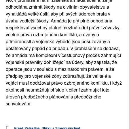
odhodlána zmírnit škody na civilním obyvatelstvu a
vynakládá velké úsilí, aby při svých úderech brala v
úvahu vedlejší škody. Armáda je prý plně odhodlána
respektovat všechny platné mezinárodní právní závazky,
včetně práva ozbrojeného konfliktu, a úvahy o
přiměřenosti a vojenské výhodě jsou posuzovány a
uplatňovány případ od případu. V prohlášení se dodává,
že armáda má komplexní vícestupňový proces zahrnující
vojenské právníky dohlížející na údery, aby zajistila, že
operace jsou v souladu s mezinárodním právem, a že
předpisy pro vojenské zóny zdůrazňují, že velitelé a
vojáci musí dodržovat právo ozbrojeného konfliktu, i když
okolnosti neumožňují přístup k cílení zahrnující tuto
úroveň předběžného plánování a předběžného
schvalování.
Izrael, Palestina, Blízký a Střední východ