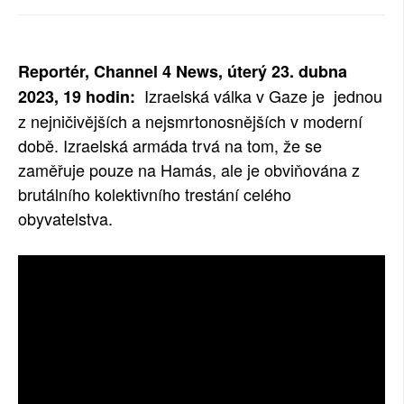
SOCIÁLNÍ SÍTĚ
RUBRIKY
Reportér, Channel 4 News, úterý 23. dubna
Izraelská válka v Gaze je jednou
2023, 19 hodin:
PLNÁ VERZE STRÁNEK
z nejničivějších a nejsmrtonosnějších v moderní
době. Izraelská armáda trvá na tom, že se
zaměřuje pouze na Hamás, ale je obviňována z
brutálního kolektivního trestání celého
obyvatelstva.