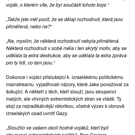
voják, o kterém víte, že byl součástí tohoto boje.“
„Takže jste měl pocit, že se dělají rozhodnutí, která jsou
přiměřená, nebo ne?“
„Ne, myslím, že některá rozhodnutí nebyla přiměřená.
Některá rozhodnutí v sobě měla i ten skrytý motiv, aby se
udělala ta extra destrukce, aby se udělala ta extra zpráva
pro ty lidi, co tam jsou.“
Dokonce i vojáci příslušející k izraelskému politickému
mainstreamu vyjadřovali názory, které Jake považoval za
šokující. A někteří z těch, kteří slouží, jsou stoupenci
malých, ale vlivných extremistických stran ve vládě. Ty
stojí za nejradikálnější rétorikou, včetně výzev k obnově
izraelských osad uvnitř Gazy.
„Sloužilo ve vašem okolí hodně vojáků, kteří byli
stoupenci extremistických politiků, Ben Geviera,