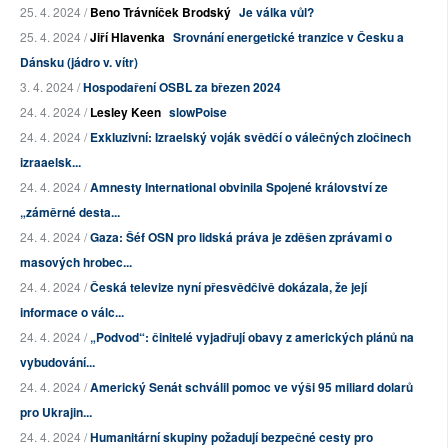
25. 4. 2024 /
Beno Trávníček Brodský
Je válka vůl?
25. 4. 2024 /
Jiří Hlavenka
Srovnání energetické tranzice v Česku a
Dánsku (jádro v. vítr)
3. 4. 2024 /
Hospodaření OSBL za březen 2024
24. 4. 2024 /
Lesley Keen
slowPoise
24. 4. 2024 /
Exkluzivní: Izraelský voják svědčí o válečných zločinech
izraaelsk...
24. 4. 2024 /
Amnesty International obvinila Spojené království ze
„záměrné desta...
24. 4. 2024 /
Gaza: Šéf OSN pro lidská práva je zděšen zprávami o
masových hrobec...
24. 4. 2024 /
Česká televize nyní přesvědčivě dokázala, že její
informace o válc...
24. 4. 2024 /
„Podvod“: činitelé vyjadřují obavy z amerických plánů na
vybudování...
24. 4. 2024 /
Americký Senát schválil pomoc ve výši 95 miliard dolarů
pro Ukrajin...
24. 4. 2024 /
Humanitární skupiny požadují bezpečné cesty pro