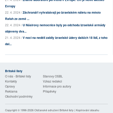
Evropy
22. 4. 2024 /
Záchranáři vyhrabávají po izraelském náletu na město
Rafah ze země ...
22. 4. 2024 /
U Násirovy nemocnice byly po odchodu izraelské armády
objeveny dva...
21. 4. 2024 /
V noci na neděli zabily izraelské údery dalších 18 lidí, z toho
dal...
Britské listy
O nás - Britské listy
Stanovy OSBL
Kontakty
Vzkaz redakci
Opravy
Informace pro autory
Reklama
Příspěvky
Obchodní podmínky
Copyright © 1996-2026
Občanské sdružení Britské listy
| Kopírování obsahu