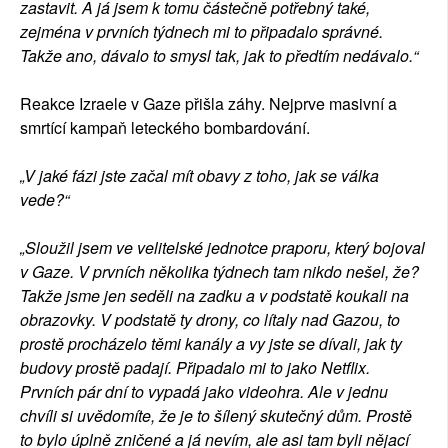
zastavit. A já jsem k tomu částečně potřebný také,
zejména v prvních týdnech mi to připadalo správné.
Takže ano, dávalo to smysl tak, jak to předtím nedávalo.“
Reakce Izraele v Gaze přišla záhy. Nejprve masivní a
smrtící kampaň leteckého bombardování.
„V jaké fázi jste začal mít obavy z toho, jak se válka
vede?“
„Sloužil jsem ve velitelské jednotce praporu, který bojoval
v Gaze. V prvních několika týdnech tam nikdo nešel, že?
Takže jsme jen seděli na zadku a v podstatě koukali na
obrazovky. V podstatě ty drony, co lítaly nad Gazou, to
prostě procházelo těmi kanály a vy jste se dívali, jak ty
budovy prostě padají. Připadalo mi to jako Netflix.
Prvních pár dní to vypadá jako videohra. Ale v jednu
chvíli si uvědomíte, že je to šílený skutečný dům. Prostě
to bylo úplně zničené a já nevím, ale asi tam byli nějací