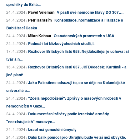
uprchlíky do Britá...
24. 4. 2024 /
Pavel Veleman
V pasti své nemocné hlavy DG 307….
24. 4. 2024 /
Petr Haraším
Konsolidace, normalizace a Fializace s
Babišizací Česka
24. 4. 2024 /
Milan Kohout
O studentských protestech v USA
24. 4. 2024 /
Padesát let blízkovýchodních studií, I.
17. 4. 2024 /
Rozhovor Britských listů 658. Nejdůležitější je uchovat si
tvář a n...
16. 4. 2024 /
Rozhovor Britských listů 657. Jiří Dědeček: Kardinál - a
jiné písně
24. 4. 2024 /
Jako Palestinec odsuzuji to, co se děje na Kolumbijské
univerzitě a...
24. 4. 2024 /
"Zcela nepodložené": Zprávy o masových hrobech v
nemocnicích v Gaze...
24. 4. 2024 /
Dokumentární záběry podle izraelské armády
"neexistujících" masovýc...
24. 4. 2024 /
Izrael má genocidní úmysly
24. 4. 2024 /
Další balík pomoci pro Ukrajinu bude větší než obvykle.