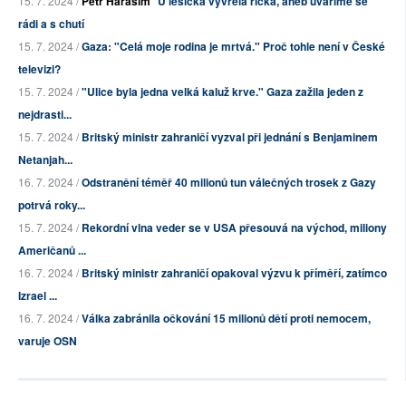
15. 7. 2024 /
Petr Haraším
U lesíčka vyvřela říčka, aneb uvaříme se
rádi a s chutí
15. 7. 2024 /
Gaza: "Celá moje rodina je mrtvá." Proč tohle není v České
televizi?
15. 7. 2024 /
"Ulice byla jedna velká kaluž krve." Gaza zažila jeden z
nejdrasti...
15. 7. 2024 /
Britský ministr zahraničí vyzval při jednání s Benjaminem
Netanjah...
16. 7. 2024 /
Odstranění téměř 40 milionů tun válečných trosek z Gazy
potrvá roky...
15. 7. 2024 /
Rekordní vlna veder se v USA přesouvá na východ, miliony
Američanů ...
16. 7. 2024 /
Britský ministr zahraničí opakoval výzvu k příměří, zatímco
Izrael ...
16. 7. 2024 /
Válka zabránila očkování 15 milionů dětí proti nemocem,
varuje OSN