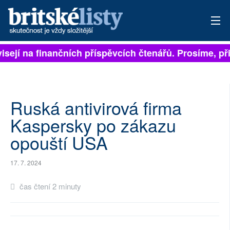
isejí na finančních příspěvcích čtenářů. Prosíme, při
PŘIHLÁSIT
AKTUÁLNÍ VYDÁNÍ
ARCHIV
Ruská antivirová firma
Kaspersky po zákazu
ROZHOVORY
opouští USA
TÉMATA
17. 7. 2024
NEJČTENĚJŠÍ ZA 7 DNÍ
čas čtení 2 minuty
AUTOŘI
PŘÍSPĚVKY NA PROVOZ