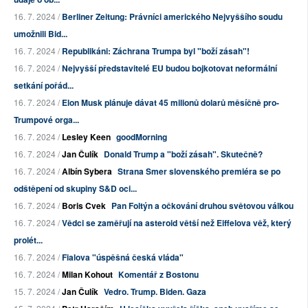
16. 7. 2024 /
Berliner Zeitung: Právníci amerického Nejvyššího soudu
umožnili Bid...
16. 7. 2024 /
Republikáni: Záchrana Trumpa byl "boží zásah"!
16. 7. 2024 /
Nejvyšší představitelé EU budou bojkotovat neformální
setkání pořád...
16. 7. 2024 /
Elon Musk plánuje dávat 45 milionů dolarů měsíčně pro-
Trumpové orga...
16. 7. 2024 /
Lesley Keen
goodMorning
16. 7. 2024 /
Jan Čulík
Donald Trump a "boží zásah". Skutečně?
16. 7. 2024 /
Albín Sybera
Strana Smer slovenského premiéra se po
odštěpení od skupiny S&D oci...
16. 7. 2024 /
Boris Cvek
Pan Foltýn a očkování druhou světovou válkou
16. 7. 2024 /
Vědci se zaměřují na asteroid větší než Eiffelova věž, který
prolét...
16. 7. 2024 /
Fialova "úspěšná česká vláda"
16. 7. 2024 /
Milan Kohout
Komentář z Bostonu
15. 7. 2024 /
Jan Čulík
Vedro. Trump. Biden. Gaza