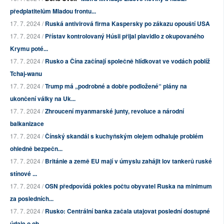
předplatitelům Mladou frontu...
17. 7. 2024 /
Ruská antivirová firma Kaspersky po zákazu opouští USA
17. 7. 2024 /
Přístav kontrolovaný Húsii přijal plavidlo z okupovaného
Krymu poté...
17. 7. 2024 /
Rusko a Čína začínají společně hlídkovat ve vodách poblíž
Tchaj-wanu
17. 7. 2024 /
Trump má „podrobné a dobře podložené“ plány na
ukončení války na Uk...
17. 7. 2024 /
Zhroucení myanmarské junty, revoluce a národní
balkanizace
17. 7. 2024 /
Čínský skandál s kuchyňským olejem odhaluje problém
ohledně bezpečn...
17. 7. 2024 /
Británie a země EU mají v úmyslu zahájit lov tankerů ruské
stínové ...
17. 7. 2024 /
OSN předpovídá pokles počtu obyvatel Ruska na minimum
za posledních...
17. 7. 2024 /
Rusko: Centrální banka začala utajovat poslední dostupné
údaje o ob...