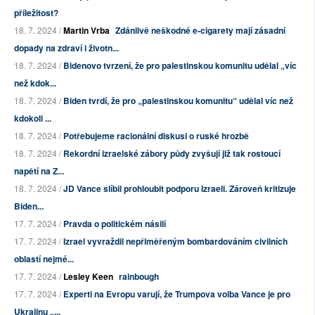
příležitost?
18. 7. 2024 /
Martin Vrba
Zdánlivě neškodné e-cigarety mají zásadní
dopady na zdraví i životn...
18. 7. 2024 /
Bidenovo tvrzení, že pro palestinskou komunitu udělal „víc
než kdok...
18. 7. 2024 /
Biden tvrdí, že pro „palestinskou komunitu“ udělal víc než
kdokoli ...
18. 7. 2024 /
Potřebujeme racionální diskusi o ruské hrozbě
18. 7. 2024 /
Rekordní izraelské zábory půdy zvyšují již tak rostoucí
napětí na Z...
18. 7. 2024 /
JD Vance slíbil prohloubit podporu Izraeli. Zároveň kritizuje
Biden...
17. 7. 2024 /
Pravda o politickém násilí
17. 7. 2024 /
Izrael vyvraždil nepřiměřeným bombardováním civilních
oblastí nejmé...
17. 7. 2024 /
Lesley Keen
rainbough
17. 7. 2024 /
Experti na Evropu varují, že Trumpova volba Vance je pro
Ukrajinu „...