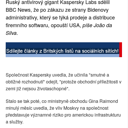
Ruský antivirový gigant Kaspersky Labs sdělil
SOCIÁLNÍ SÍTĚ
BBC News, že po zákazu ze strany Bidenovy
administrativy, který se týká prodeje a distribuce
RUBRIKY
firemního softwaru, opouští USA,
píše João da
.
Silva
PLNÁ VERZE STRÁNEK
Společnost Kaspersky uvedla, že učinila "smutné a
obtížné rozhodnutí" odejít, "protože obchodní příležitosti v
zemi již nejsou životaschopné".
Stalo se tak poté, co ministryně obchodu Gina Raimond
minulý měsíc uvedla, že vliv Moskvy na společnost
představuje významné riziko pro americkou infrastrukturu
a služby.