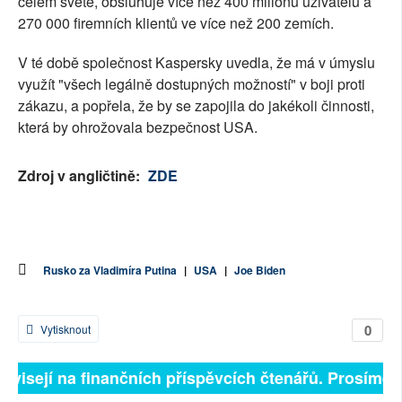
celém světě, obsluhuje více než 400 milionů uživatelů a
270 000 firemních klientů ve více než 200 zemích.
V té době společnost Kaspersky uvedla, že má v úmyslu
využít "všech legálně dostupných možností" v boji proti
zákazu, a popřela, že by se zapojila do jakékoli činnosti,
která by ohrožovala bezpečnost USA.
Zdroj v angličtině:
ZDE
Rusko za Vladimíra Putina
|
USA
|
Joe Biden
0
Vytisknout
závisejí na finančních příspěvcích čtenářů. Prosíme, p