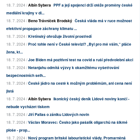
18. 7. 2024 /
Albín Sybera
PPF a její spojenci drží otěže proměny české
mediální krajiny v di...
18. 7. 2024 /
Beno Trávníček Brodský
Česká vláda má v ruce možnost
efektivní propagace záchrany klimatu ...
18. 7. 2024 /
Křetínský ohrožuje životní prostředí
18. 7. 2024 /
Proč tohle není v České televizi? „Byl pro mě vším,“ pláče
žena, kt...
18. 7. 2024 /
Joe Biden má pozitivní test na covid a ruší předvolební akci
18. 7. 2024 /
Netanjahu odmítá výzvy k okamžitému vyšetřování
bezpečnostních selh...
18. 7. 2024 /
České jádro na cestě k možným problémům, ani cena není
jistá
18. 7. 2024 /
Albín Sybera
Ikonický český deník Lidové noviny končí -
nebude vycházet tiskem
18. 7. 2024 /
Jiří Pallas o zániku Lidových novin
18. 7. 2024 /
Václav Moravec: Česko jako pašalík oligarchů na šikmé
ploše - prop...
18. 7. 2024 /
Nový program britské labouristické vlády. Promarněná