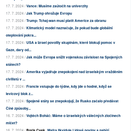
17. 7. 2024 /
Vance: Musíme zaútočit na univerzity
17. 7. 2024 /
Jak Trump ohrožuje Evropu
17. 7. 2024 /
Trump: Tchaj-wan musí platit Americe za obranu
17. 7. 2024 /
Klimatický model naznačuje, že pokud bude globální
oteplování pokra...
17. 7. 2024 /
USA a Izrael povolily skupinám, které blokují pomoc v
Gaze, dary od...
17. 7. 2024 /
Jak může Evropa snížit vojenskou závislost na Spojených
státech?
17. 7. 2024 /
Amerika vyjadřuje znepokojení nad izraelským vražděním
civilistů v ...
17. 7. 2024 /
Francie vstupuje do týdne, kdy jde o hodně, když se
levicový blok z...
17. 7. 2024 /
Spojené státy se znepokojují, že Rusko začalo předávat
Číně způsoby...
16. 7. 2024 /
Vojtěch Boháč: Máme o izraelských válečných zločinech
mlčet?
16. 7. 2024 /
Boris Cvek
Mafra likviduje Lidové noviny a nabízí