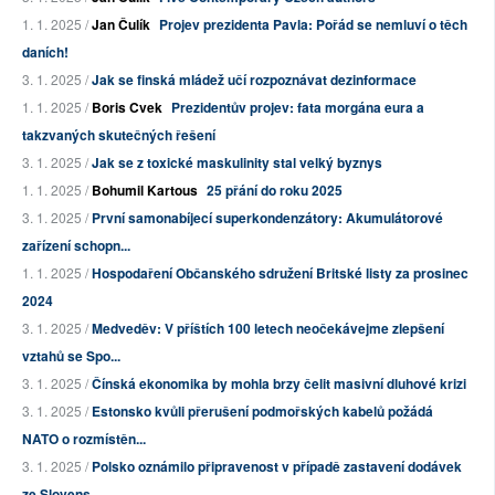
1. 1. 2025 /
Jan Čulík
Projev prezidenta Pavla: Pořád se nemluví o těch
daních!
3. 1. 2025 /
Jak se finská mládež učí rozpoznávat dezinformace
1. 1. 2025 /
Boris Cvek
Prezidentův projev: fata morgána eura a
takzvaných skutečných řešení
3. 1. 2025 /
Jak se z toxické maskulinity stal velký byznys
1. 1. 2025 /
Bohumil Kartous
25 přání do roku 2025
3. 1. 2025 /
První samonabíjecí superkondenzátory: Akumulátorové
zařízení schopn...
1. 1. 2025 /
Hospodaření Občanského sdružení Britské listy za prosinec
2024
3. 1. 2025 /
Medveděv: V příštích 100 letech neočekávejme zlepšení
vztahů se Spo...
3. 1. 2025 /
Čínská ekonomika by mohla brzy čelit masivní dluhové krizi
3. 1. 2025 /
Estonsko kvůli přerušení podmořských kabelů požádá
NATO o rozmístěn...
3. 1. 2025 /
Polsko oznámilo připravenost v případě zastavení dodávek
ze Slovens...