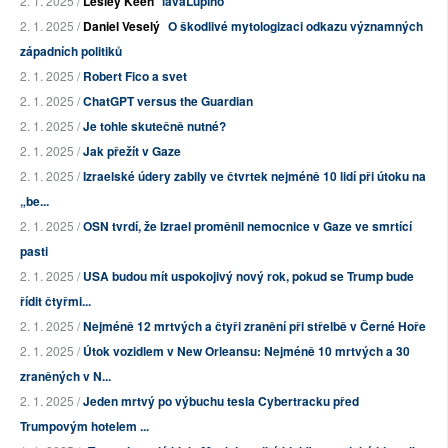
2. 1. 2025 /
Lesley Keen
lavaLupino
2. 1. 2025 /
Daniel Veselý
O škodlivé mytologizaci odkazu významných
západních politiků
2. 1. 2025 /
Robert Fico a svet
2. 1. 2025 /
ChatGPT versus the Guardian
2. 1. 2025 /
Je tohle skutečně nutné?
2. 1. 2025 /
Jak přežít v Gaze
2. 1. 2025 /
Izraelské údery zabily ve čtvrtek nejméně 10 lidí při útoku na
„be...
2. 1. 2025 /
OSN tvrdí, že Izrael proměnil nemocnice v Gaze ve smrtící
pasti
2. 1. 2025 /
USA budou mít uspokojivý nový rok, pokud se Trump bude
řídit čtyřmi...
2. 1. 2025 /
Nejméně 12 mrtvých a čtyři zranění při střelbě v Černé Hoře
2. 1. 2025 /
Útok vozidlem v New Orleansu: Nejméně 10 mrtvých a 30
zraněných v N...
2. 1. 2025 /
Jeden mrtvý po výbuchu tesla Cybertracku před
Trumpovým hotelem ...