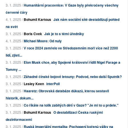
3. 1. 2025 /
Humanitární pracovnice: V Gaze byly překročeny všechny
červené čáry
4. 1. 2025 /
Bohumil Kartous
Jak nám sociální sítě destabilizují pohled
na svět
3. 1. 2025 /
Boris Cvek
Jak je to s těmi úředníky
4. 1. 2025 /
Michael Moore: Od nuly
3. 1. 2025 /
V roce 2024 zemřelo ve Středozemním moři více než 2200
lidí, zjisti...
3. 1. 2025 /
Elon Musk chce, aby Spojené království řídili Nigel Farage a
Tommy ...
3. 1. 2025 /
Záhadné čínské bojové letouny: Podvod, nebo další Sputnik?
3. 1. 2025 /
Lesley Keen
interPoll
3. 1. 2025 /
Haaretz: Obrovská databáze důkazů, kterou sestavil
historik, dokum...
3. 1. 2025 /
Co říkáte na tolik zabitých dětí v Gaze? "Je mi to u prdele."
3. 1. 2025 /
Bohumil Kartous
O destabilizaci Česka ruskými
dezinformacemi
3. 1. 2025 /
Ruská imperiální mentalita: Pochopení kořenů války na