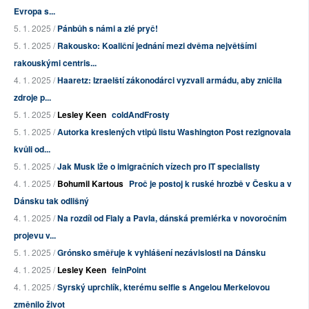
Evropa s...
5. 1. 2025 /
Pánbůh s námi a zlé pryč!
5. 1. 2025 /
Rakousko: Koaliční jednání mezi dvěma největšími
rakouskými centris...
4. 1. 2025 /
Haaretz: Izraelští zákonodárci vyzvali armádu, aby zničila
zdroje p...
5. 1. 2025 /
Lesley Keen
coldAndFrosty
5. 1. 2025 /
Autorka kreslených vtipů listu Washington Post rezignovala
kvůli od...
5. 1. 2025 /
Jak Musk lže o imigračních vízech pro IT specialisty
4. 1. 2025 /
Bohumil Kartous
Proč je postoj k ruské hrozbě v Česku a v
Dánsku tak odlišný
4. 1. 2025 /
Na rozdíl od Fialy a Pavla, dánská premiérka v novoročním
projevu v...
5. 1. 2025 /
Grónsko směřuje k vyhlášení nezávislosti na Dánsku
4. 1. 2025 /
Lesley Keen
feinPoint
4. 1. 2025 /
Syrský uprchlík, kterému selfie s Angelou Merkelovou
změnilo život