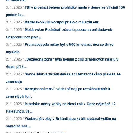
3. 1. 2025 /
FBI v prosinci během prohlídky našla v domě ve Virginii 150
podomác...
3. 1. 2025 /
Maďarsko kvůli korupci přišlo o miliardu eur
3. 1. 2025 /
Moldavsko: Podněstří zůstalo po zastavení dodávek
Gazpromu bez plyn...
3. 1. 2025 /
První abeceda může být o 500 let starší, než se dříve
myslelo
2. 1. 2025 /
„Bezpečná zóna“ byla jedním z cílů izraelských náletů v
Gaze, při k...
2. 1. 2025 /
Šance lidstva zvrátit devastaci Amazonského pralesa se
zmenšuje
2. 1. 2025 /
Bezejmenní mrtví: vědci pátrají po totožnosti tisíců
zemřelých lidí...
2. 1. 2025 /
Izraelské údery zabily na Nový rok v Gaze nejméně 12
Palestinců, vě...
2. 1. 2025 /
Všebecné volby v Británii jsou kvůli neúčasti voličů na
samotné hra...