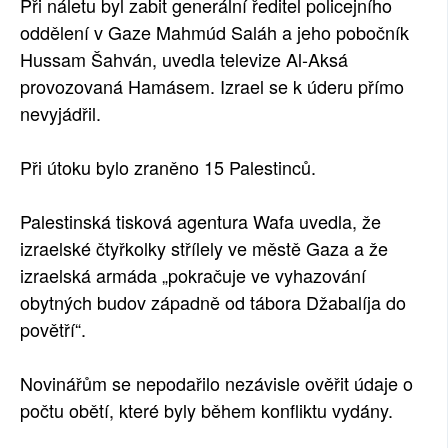
Při náletu byl zabit generální ředitel policejního
oddělení v Gaze Mahmúd Saláh a jeho pobočník
Hussam Šahván, uvedla televize Al-Aksá
provozovaná Hamásem. Izrael se k úderu přímo
nevyjádřil.
Při útoku bylo zraněno 15 Palestinců.
Palestinská tisková agentura Wafa uvedla, že
izraelské čtyřkolky střílely ve městě Gaza a že
izraelská armáda „pokračuje ve vyhazování
obytných budov západně od tábora Džabalíja do
povětří“.
Novinářům se nepodařilo nezávisle ověřit údaje o
počtu obětí, které byly během konfliktu vydány.