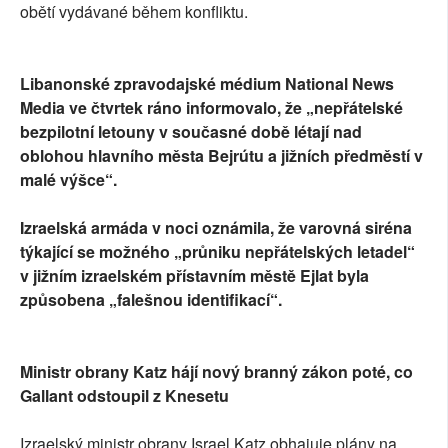
obětí vydávané během konfliktu.
Libanonské zpravodajské médium National News
Media ve čtvrtek ráno informovalo, že „nepřátelské
bezpilotní letouny v současné době létají nad
oblohou hlavního města Bejrútu a jižních předměstí v
malé výšce“.
Izraelská armáda v noci oznámila, že varovná siréna
týkající se možného „průniku nepřátelských letadel“
v jižním izraelském přístavním městě Ejlat byla
způsobena „falešnou identifikací“.
Ministr obrany Katz hájí nový branný zákon poté, co
Gallant odstoupil z Knesetu
Izraelský ministr obrany Israel Katz obhajuje plány na