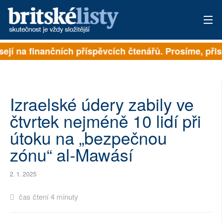
sejí na finančních příspěvcích čtenářů. Prosíme, přisp
PŘIHLÁSIT
AKTUÁLNÍ VYDÁNÍ
ARCHIV
Izraelské údery zabily ve
čtvrtek nejméně 10 lidí při
ROZHOVORY
útoku na „bezpečnou
TÉMATA
zónu“ al-Mawásí
NEJČTENĚJŠÍ ZA 7 DNÍ
2. 1. 2025
AUTOŘI
čas čtení 4 minuty
PŘÍSPĚVKY NA PROVOZ