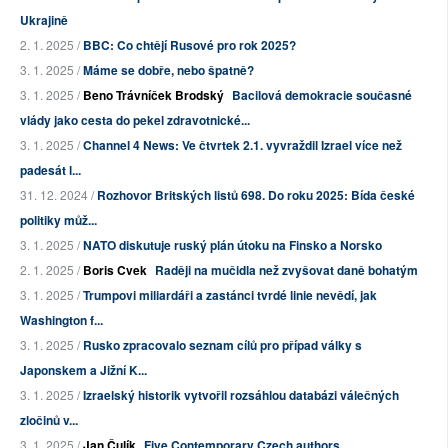
Ukrajině
2. 1. 2025 /
BBC: Co chtějí Rusové pro rok 2025?
3. 1. 2025 /
Máme se dobře, nebo špatně?
3. 1. 2025 /
Beno Trávníček Brodský
Bacilová demokracie současné
vlády jako cesta do pekel zdravotnické...
3. 1. 2025 /
Channel 4 News: Ve čtvrtek 2.1. vyvraždil Izrael více než
padesát l...
31. 12. 2024 /
Rozhovor Britských listů 698. Do roku 2025: Bída české
politiky můž...
3. 1. 2025 /
NATO diskutuje ruský plán útoku na Finsko a Norsko
2. 1. 2025 /
Boris Cvek
Raději na mučidla než zvyšovat daně bohatým
3. 1. 2025 /
Trumpovi miliardáři a zastánci tvrdé linie nevědí, jak
Washington f...
3. 1. 2025 /
Rusko zpracovalo seznam cílů pro případ války s
Japonskem a Jižní K...
3. 1. 2025 /
Izraelský historik vytvořil rozsáhlou databázi válečných
zločinů v...
3. 1. 2025 /
Jan Čulík
Five Contemporary Czech authors