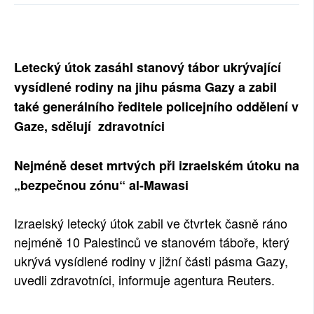
SOCIÁLNÍ SÍTĚ
RUBRIKY
Letecký útok zasáhl stanový tábor ukrývající
PLNÁ VERZE STRÁNEK
vysídlené rodiny na jihu pásma Gazy a zabil
také generálního ředitele policejního oddělení v
Gaze, sdělují zdravotníci
Nejméně deset mrtvých při izraelském útoku na
„bezpečnou zónu“ al-Mawasi
Izraelský letecký útok zabil ve čtvrtek časně ráno
nejméně 10 Palestinců ve stanovém táboře, který
ukrývá vysídlené rodiny v jižní části pásma Gazy,
uvedli zdravotníci, informuje agentura Reuters.