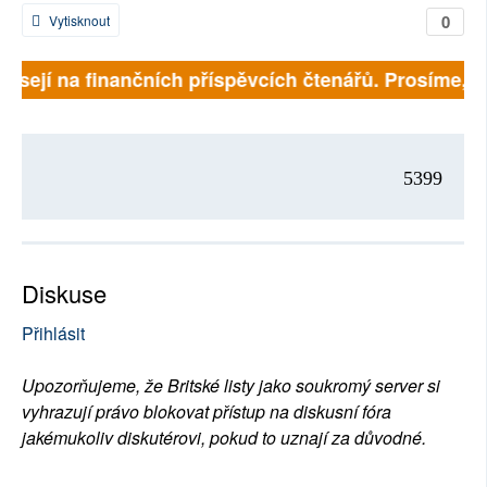
0
Vytisknout
visejí na finančních příspěvcích čtenářů. Prosíme, při
5399
Diskuse
Přihlásit
Upozorňujeme, že Britské listy jako soukromý server si
vyhrazují právo blokovat přístup na diskusní fóra
jakémukoliv diskutérovi, pokud to uznají za důvodné.