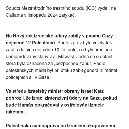
Soudci Mezinárodního trestního soudu (ICC) vydali na
Gallanta v listopadu 2024 zatykač.
Na Nový rok izraelské údery zabily v pásmu Gazy
nejméně 12 Palestinců
. Podle zpráv bylo ve čtvrtek
zabito dalších nejméně 10 lidí poté, co byly přes noc
bombardovány stany v al-Mawasi. Jedná se o oblast,
která byla označena za „bezpečnou zónu“. Podle
palestinských médií byl při útoku zabit generální ředitel
policejních sil v Gaze.
Ve středu izraelský ministr obrany Israel Katz
pohrozil, že Izrael zintenzivní údery na Gazu, pokud
bude Hamás pokračovat v ostřelování Izraele
raketami.
Palestinská samospráva na Izraelem okupovaném