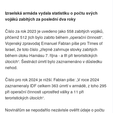
Izraelská armáda vydala statistiku o počtu svých
vojáků zabitých za poslední dva roky
Číslo za rok 2023 je uvedeno jako 558 zabitých vojáků,
přičemž 512 jich bylo zabito během „operační činnosti“.
Vojenský zpravodaj Emanuel Fabian píše pro Times of
Israel, že toto číslo „zřejmě zahrnuje stovky zabitých
během útoku Hamásu 7. října - a tři při teroristických
útocích“. Šestnáct úmrtí bylo zaznamenáno v důsledku
nehod.
Číslo pro rok 2024 je nižší. Fabian píše: „V roce 2024
zaznamenaly IDF celkem 363 úmrtí v armádě, z toho 295
při operační činnosti uprostřed války a 11 při
teroristických útocích“.
Novinářům se nepodařilo nezávisle ověřit údaje o počtu