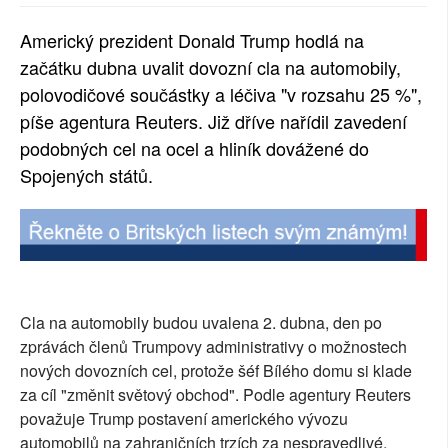
SOCIÁLNÍ SÍTĚ
Americký prezident Donald Trump hodlá na
začátku dubna uvalit dovozní cla na automobily,
RUBRIKY
polovodičové součástky a léčiva "v rozsahu 25 %",
PLNÁ VERZE STRÁNEK
píše agentura Reuters. Již dříve nařídil zavedení
podobných cel na ocel a hliník dovážené do
Spojených států.
Cla na automobily budou uvalena 2. dubna, den po
zprávách členů Trumpovy administrativy o možnostech
nových dovozních cel, protože šéf Bílého domu si klade
za cíl "změnit světový obchod". Podle agentury Reuters
považuje Trump postavení amerického vývozu
automobilů na zahraničních trzích za nespravedlivé,