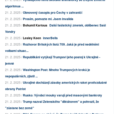
algoritmus ...
21. 2. 2025 /
Obnovený časopis pro Čechy v zahraničí
21. 2. 2025 /
Prosím, pomozte mi. Jsem invalida
21. 2. 2025 /
Bohumil Kartous
Další fašistický zmetek, oblíbenec Saši
Vondry
21. 2. 2025 /
Lesley Keen
innerBells
21. 2. 2025 /
Rozhovor Britských listů 709. Jaká je před nedělními
volbami situac...
21. 2. 2025 /
Republikáni vytýkají Trumpovi jeho postoj k Ukrajině -
jemně
21. 2. 2025 /
Washington Post: Mnoho Trumpových kroků je
nepopulárních, zjistil ...
21. 2. 2025 /
Ukrajině docházejí zásoby amerických raket protivzdušné
obrany Patriot
21. 2. 2025 /
Rusko: Výrobci mouky varují před masovými bankroty
21. 2. 2025 /
Trump nazval Zelenského "diktátorem" a pohrozil, že
"zůstane bez země"