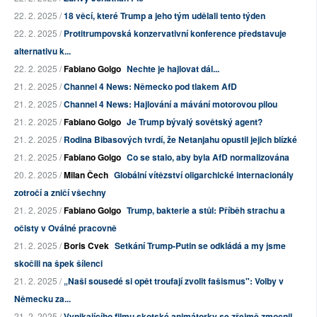
22. 2. 2025 /
18 věcí, které Trump a jeho tým udělali tento týden
22. 2. 2025 /
Protitrumpovská konzervativní konference představuje
alternativu k...
22. 2. 2025 /
Fabiano Golgo
Nechte je hajlovat dál...
21. 2. 2025 /
Channel 4 News: Německo pod tlakem AfD
21. 2. 2025 /
Channel 4 News: Hajlování a mávání motorovou pilou
21. 2. 2025 /
Fabiano Golgo
Je Trump bývalý sovětský agent?
21. 2. 2025 /
Rodina Bibasových tvrdí, že Netanjahu opustil jejich blízké
21. 2. 2025 /
Fabiano Golgo
Co se stalo, aby byla AfD normalizována
20. 2. 2025 /
Milan Čech
Globální vítězství oligarchické internacionály
zotročí a zničí všechny
21. 2. 2025 /
Fabiano Golgo
Trump, bakterie a stůl: Příběh strachu a
očisty v Oválné pracovně
21. 2. 2025 /
Boris Cvek
Setkání Trump-Putin se odkládá a my jsme
skočili na špek šílenci
21. 2. 2025 /
„Naši sousedé si opět troufají zvolit fašismus": Volby v
Německu za...
21. 2. 2025 /
Vynikajícího filmu skotské animátorky se zřejmě zmocnil