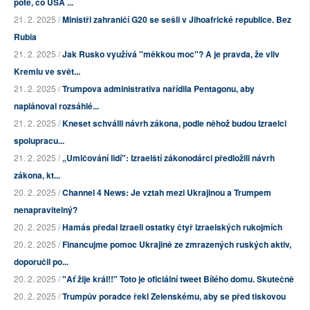
poté, co USA ...
21. 2. 2025 /
Ministři zahraničí G20 se sešli v Jihoafrické republice. Bez
Rubia
21. 2. 2025 /
Jak Rusko využívá "měkkou moc"? A je pravda, že vliv
Kremlu ve svět...
21. 2. 2025 /
Trumpova administrativa nařídila Pentagonu, aby
naplánoval rozsáhlé...
21. 2. 2025 /
Kneset schválil návrh zákona, podle něhož budou Izraelci
spolupracu...
21. 2. 2025 /
„Umlčování lidí": Izraelští zákonodárci předložili návrh
zákona, kt...
20. 2. 2025 /
Channel 4 News: Je vztah mezi Ukrajinou a Trumpem
nenapravitelný?
20. 2. 2025 /
Hamás předal Izraeli ostatky čtyř izraelských rukojmích
20. 2. 2025 /
Financujme pomoc Ukrajině ze zmrazených ruských aktiv,
doporučil po...
20. 2. 2025 /
"Ať žije král!!" Toto je oficiální tweet Bílého domu. Skutečně
20. 2. 2025 /
Trumpův poradce řekl Zelenskému, aby se před tiskovou