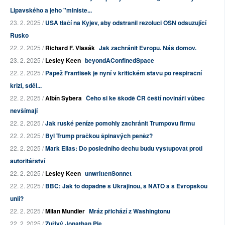
Lipavského a jeho "ministe...
23. 2. 2025 /
USA tlačí na Kyjev, aby odstranil rezoluci OSN odsuzující
Rusko
22. 2. 2025 /
Richard F. Vlasák
Jak zachránit Evropu. Náš domov.
23. 2. 2025 /
Lesley Keen
beyondAConfinedSpace
22. 2. 2025 /
Papež František je nyní v kritickém stavu po respirační
krizi, sděl...
22. 2. 2025 /
Albín Sybera
Čeho si ke škodě ČR čeští novináři vůbec
nevšímají
22. 2. 2025 /
Jak ruské peníze pomohly zachránit Trumpovu firmu
22. 2. 2025 /
Byl Trump pračkou špinavých peněz?
22. 2. 2025 /
Mark Elias: Do posledního dechu budu vystupovat proti
autoritářství
22. 2. 2025 /
Lesley Keen
unwrittenSonnet
22. 2. 2025 /
BBC: Jak to dopadne s Ukrajinou, s NATO a s Evropskou
unií?
22. 2. 2025 /
Milan Mundier
Mráz přichází z Washingtonu
22. 2. 2025 /
Zuřivý Jonathan Pie