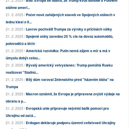
21. 2. 2025 /
Bild: Evropa se obává, že Trump kvůli dohodě s Putinem
stáhne ameri...
21. 2. 2025 /
Počet nově zahájených staveb ve Spojených státech v
lednu klesl o 9...
21. 2. 2025 /
Lavrov pochválil Trumpa za výroky o příčinách války
21. 2. 2025 /
Spojené státy zavedou 25 % cla na dovoz automobilů,
polovodičů a léčiv
21. 2. 2025 /
Americká rozvědka: Putin nemá zájem o mír a má v
úmyslu dobýt celou...
21. 2. 2025 /
Bývalý americký velvyslanec: Trump pomáhá Rusku
realizovat "Stalinů...
21. 2. 2025 /
Bílý dům varoval Zelenského před "házením bláta" na
Trumpa
21. 2. 2025 /
Macron oznámil, že Evropa je připravena zvýšit výdaje na
obranu a p...
21. 2. 2025 /
Evropská unie připravuje největší balík pomoci pro
Ukrajinu od začá...
21. 2. 2025 /
Erdogan deklaruje podporu územní celistvosti Ukrajiny