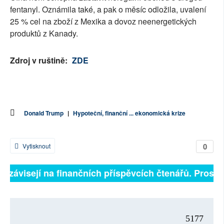
fentanyl. Oznámila také, a pak o měsíc odložila, uvalení
25 % cel na zboží z Mexika a dovoz neenergetických
produktů z Kanady.
Zdroj v ruštině:
ZDE
Donald Trump
|
Hypoteční, finanční ... ekonomická krize
0
Vytisknout
ě závisejí na finančních příspěvcích čtenářů. Prosíme
5177