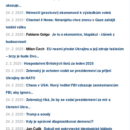
ukazuje...
24. 2. 2025 /
Němečtí (pravicoví) ekonomové k výsledkům voleb
24. 2. 2025 /
Channel 4 News: Netanjahu chce znovu v Gaze zahájit
totální válku
24. 2. 2025 /
Fabiano Golgo
Je to o ekonomice, hlupáku! - článek z
budoucnosti
21. 2. 2025 /
Milan Čech
EU nesmí předat Ukrajinu a její zdroje fašistům
– brzy je bude živo...
2. 2. 2025 /
Hospodaření Britských listů za leden 2025
23. 2. 2025 /
Zelenský je ochoten vzdát se prezidentství za přijetí
Ukrajiny do NATO
24. 2. 2025 /
Chaos v USA: Nový ředitel FBI vzkazuje zaměstnancům
FBI, aby ignoro...
24. 2. 2025 /
Zelenskyj říká, že by se vzdal prezidentství za mír a
členství Ukra...
24. 2. 2025 /
Trump a soudy
24. 2. 2025 /
Kdy je správné diagnostikovat demenci?
23. 2. 2025 /
Jan Čulík
Šokují mě pokrytecké ideologické bláboly