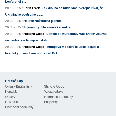
konferencí s...
20. 2. 2025 /
Boris Cvek
Jak dlouho se bude smět veřejně říkat, že
Ukrajina je obětí a ne ag...
20. 2. 2025 /
Fialovi: Nežvanit a jednat!
20. 2. 2025 /
Přijmout rychle americké vědce!!
20. 2. 2025 /
Fabiano Golgo
Dokonce i Murdochův Wall Street Journal
se naštval na Trumpovu doho...
20. 2. 2025 /
Fabiano Golgo
Trumpova mediální skupina bojuje s
brazilským soudcem uprostřed Bol...
Britské listy
O nás - Britské listy
Stanovy OSBL
Kontakty
Vzkaz redakci
Opravy
Informace pro autory
Reklama
Příspěvky
Obchodní podmínky