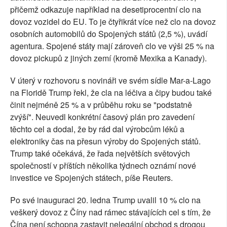
přičemž odkazuje například na desetiprocentní clo na
dovoz vozidel do EU. To je čtyřikrát více než clo na dovoz
osobních automobilů do Spojených států (2,5 %), uvádí
agentura. Spojené státy mají zároveň clo ve výši 25 % na
dovoz pickupů z jiných zemí (kromě Mexika a Kanady).
V úterý v rozhovoru s novináři ve svém sídle Mar-a-Lago
na Floridě Trump řekl, že cla na léčiva a čipy budou také
činit nejméně 25 % a v průběhu roku se "podstatně
zvýší". Neuvedl konkrétní časový plán pro zavedení
těchto cel a dodal, že by rád dal výrobcům léků a
elektroniky čas na přesun výroby do Spojených států.
Trump také očekává, že řada největších světových
společností v příštích několika týdnech oznámí nové
investice ve Spojených státech, píše Reuters.
Po své inauguraci 20. ledna Trump uvalil 10 % clo na
veškerý dovoz z Číny nad rámec stávajících cel s tím, že
Čína není schopna zastavit nelegální obchod s drogou