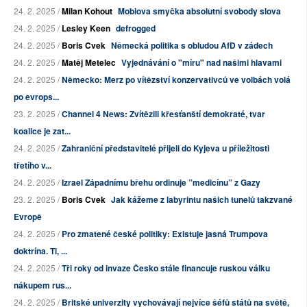
24. 2. 2025 /
Milan Kohout
Mobiova smyčka absolutní svobody slova
24. 2. 2025 /
Lesley Keen
defrogged
24. 2. 2025 /
Boris Cvek
Německá politika s obludou AfD v zádech
24. 2. 2025 /
Matěj Metelec
Vyjednávání o "míru" nad našimi hlavami
24. 2. 2025 /
Německo: Merz po vítězství konzervativců ve volbách volá
po evrops...
23. 2. 2025 /
Channel 4 News: Zvítězili křesťanští demokraté, tvar
koalice je zat...
24. 2. 2025 /
Zahraniční představitelé přijeli do Kyjeva u příležitosti
třetího v...
24. 2. 2025 /
Izrael Západnímu břehu ordinuje ”medicínu” z Gazy
23. 2. 2025 /
Boris Cvek
Jak kážeme z labyrintu našich tunelů takzvané
Evropě
24. 2. 2025 /
Pro zmatené české politiky: Existuje jasná Trumpova
doktrína. Ti, ...
24. 2. 2025 /
Tři roky od invaze Česko stále financuje ruskou válku
nákupem rus...
24. 2. 2025 /
Britské univerzity vychovávají nejvíce šéfů států na světě,