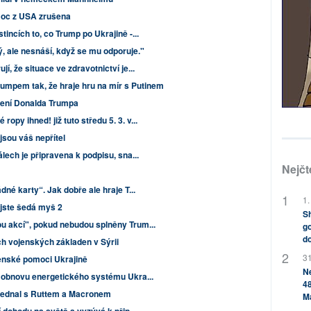
moc z USA zrušena
incích to, co Trump po Ukrajině -...
lý, ale nesnáší, když se mu odporuje."
í, že situace ve zdravotnictví je...
rumpem tak, že hraje hru na mír s Putinem
pení Donalda Trumpa
py ihned! již tuto středu 5. 3. v...
jsou váš nepřítel
lech je připravena k podpisu, sna...
Nejčt
né karty“. Jak dobře ale hraje T...
1.
jste šedá myš 2
Sh
u akcí", pokud nebudou splněny Trum...
go
do
ch vojenských základen v Sýrii
31
jenské pomoci Ukrajině
Ne
t obnovu energetického systému Ukra...
48
jednal s Ruttem a Macronem
M