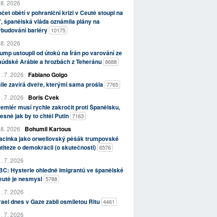
 8. 2026
čet obětí v pohraniční krizi v Ceutě stoupl na
, španělská vláda oznámila plány na
ybudování bariéry
10175
 8. 2026
ump ustoupil od útoků na Írán po varování ze
aúdské Arábie a hrozbách z Teheránu
8688
. 7. 2026
Fabiano Golgo
álie zavírá dveře, kterými sama prošla
7765
. 7. 2026
Boris Cvek
emiér musí rychle zakročit proti Španělsku,
esně jak by to chtěl Putin
7163
 8. 2026
Bohumil Kartous
acinka jako orwellovský pěšák trumpovské
titeze o demokracii (o skutečnosti)
6576
. 7. 2026
C: Hysterie ohledně imigrantů ve španělské
eutě je nesmysl
5788
. 7. 2026
rael dnes v Gaze zabil osmiletou Ritu
4461
. 7. 2026