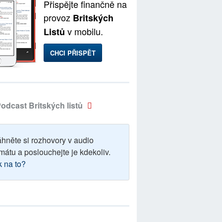
Přispějte finančně na
provoz
Britských
v mobilu.
Listů
CHCI PŘISPĚT
odcast Britských listů
áhněte si rozhovory v audio
mátu a poslouchejte je kdekoliv.
k na to?