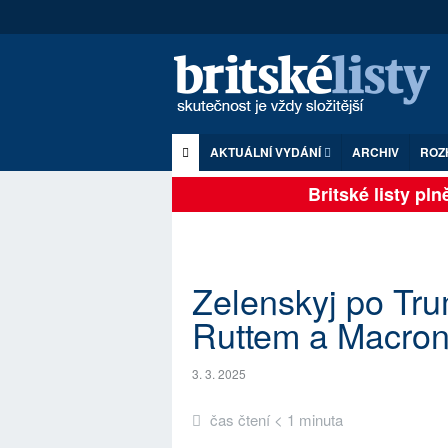
AKTUÁLNÍ VYDÁNÍ
ARCHIV
ROZ
Britské listy plně 
Zelenskyj po Tru
Ruttem a Macro
3. 3. 2025
čas čtení < 1 minuta