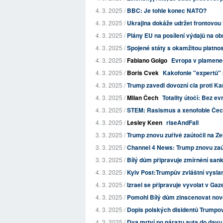
4. 3. 2025 /
BBC: Je tohle konec NATO?
4. 3. 2025 /
Ukrajina dokáže udržet frontovou lin
4. 3. 2025 /
Plány EU na posílení výdajů na obr
4. 3. 2025 /
Spojené státy s okamžitou platnos
4. 3. 2025 /
Fabiano Golgo
Evropa v plamene
4. 3. 2025 /
Boris Cvek
Kakofonie "expertů" 
4. 3. 2025 /
Trump zavedl dovozní cla proti Ka
4. 3. 2025 /
Milan Čech
Totality útočí: Bez ev
4. 3. 2025 /
STEM: Rasismus a xenofobie Čec
4. 3. 2025 /
Lesley Keen
riseAndFall
3. 3. 2025 /
Trump znovu zuřivě zaútočil na Z
3. 3. 2025 /
Channel 4 News: Trump znovu zaút
3. 3. 2025 /
Bílý dům připravuje zmírnění sank
4. 3. 2025 /
Kyiv Post:Trumpův zvláštní vyslan
4. 3. 2025 /
Izrael se připravuje vyvolat v Gaz
4. 3. 2025 /
Pomohl Bílý dům zinscenovat nov
4. 3. 2025 /
Dopis polských disidentů Trumpov
4. 3. 2025 /
Dva mrtví po nárazu auta do dav