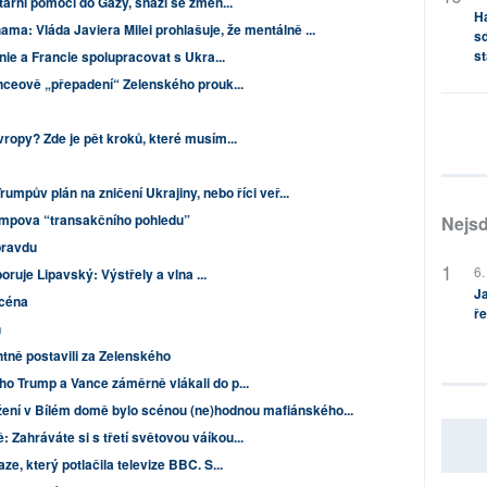
ární pomoci do Gazy, snaží se změn...
H
ama: Vláda Javiera Milei prohlašuje, že mentálně ...
sd
st
ie a Francie spolupracovat s Ukra...
ceově „přepadení“ Zelenského prouk...
opy? Zde je pět kroků, které musím...
rumpův plán na zničení Ukrajiny, nebo říci veř...
rumpova “transakčního pohledu”
Nejsd
pravdu
6.
oruje Lipavský: Výstřely a vlna ...
Ja
scéna
ře
n
ntně postavili za Zelenského
o Trump a Vance záměrně vlákali do p...
ení v Bílém domě bylo scénou (ne)hodnou mafiánského...
Zahráváte si s třetí světovou váíkou...
e, který potlačila televize BBC. S...