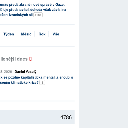
amás předá zbraně nové správě v Gaze,
ěluje představitel, dohoda však závisí na
ažení izraelských sil
4181
Týden
Měsíc
Rok
Vše
ílenější dnes
 8. 2026
Daniel Veselý
k se pozdně kapitalistická mentalita snoubí s
šením klimatické krize?
1
4786