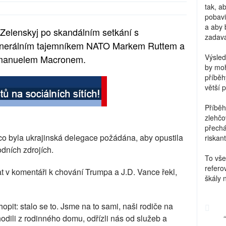
tak, a
pobavi
a aby 
 Zelenskyj po skandálním setkání s
zadava
enerálním tajemníkem NATO Markem Ruttem a
Výsled
manuelem Macronem.
by moh
příběh
větší 
Příběh
zlehčo
přechá
co byla ukrajinská delegace požádána, aby opustila
riskant
dních zdrojích.
To vše
refero
 v komentáři k chování Trumpa a J.D. Vance řekl,
škály 
pit: stalo se to. Jsme na to sami, naši rodiče na
odili z rodinného domu, odřízli nás od služeb a