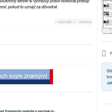
soukromý server si vyhrazují právo blokovat přístup
rovi, pokud to uznají za důvodné.
nejnovější
oblíbené
P
St
for
Ja
 pod Trumpovým vedením a navrhuje m...