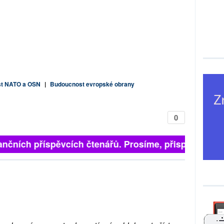
t NATO a OSN
|
Budoucnost evropské obrany
0
nčních příspěvcích čtenářů. Prosíme, přispějte. ➥