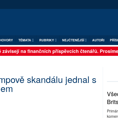
HOVORY
TÉMATA
RUBRIKY
NEJČTENĚJŠÍ
AUTOŘI
PŘÍS
závisejí na finančních příspěvcích čtenářů. Prosíme, p
mpově skandálu jednal s
nem
Všec
Brit
Primár
komerc