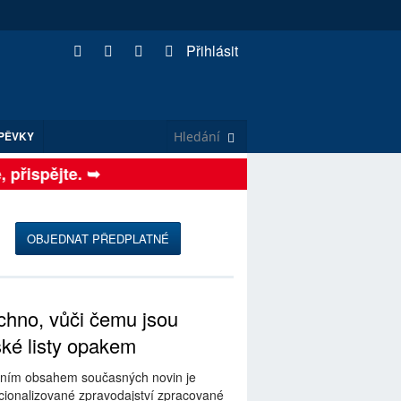
Přihlásit
PĚVKY
řispějte. ➥
OBJEDNAT PŘEDPLATNÉ
hno, vůči čemu jsou
ské listy opakem
ním obsahem současných novin je
ionalizované zpravodajství zpracované