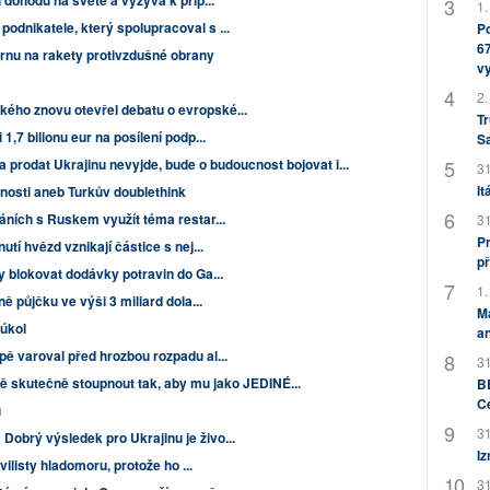
í dohodu na světě a vyzývá k přip...
1.
odnikatele, který spolupracoval s ...
Po
67
rnu na rakety protivzdušné obrany
v
2.
ého znovu otevřel debatu o evropské...
Tr
1,7 bilionu eur na posílení podp...
S
prodat Ukrajinu nevyjde, bude o budoucnost bojovat i...
31
It
tnosti aneb Turkův doublethink
náních s Ruskem využít téma restar...
31
Pr
utí hvězd vznikají částice s nej...
př
y blokovat dodávky potravin do Ga...
1.
ně půjčku ve výši 3 miliard dola...
M
 úkol
an
pě varoval před hrozbou rozpadu al...
31
ně skutečně stoupnout tak, aby mu jako JEDINÉ...
BB
C
u
31
obrý výsledek pro Ukrajinu je živo...
Iz
vilisty hladomoru, protože ho ...
31