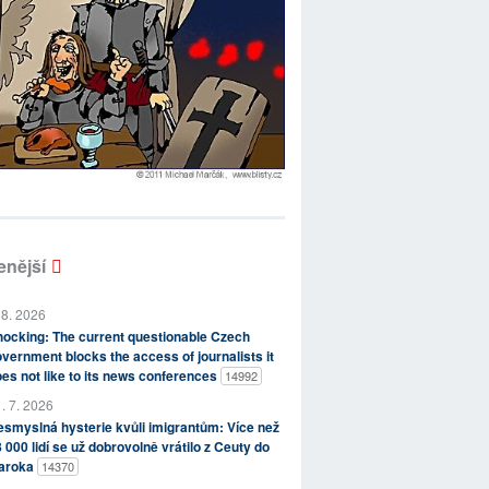
enější
 8. 2026
ocking: The current questionable Czech
vernment blocks the access of journalists it
es not like to its news conferences
14992
. 7. 2026
smyslná hysterie kvůli imigrantům: Více než
 000 lidí se už dobrovolně vrátilo z Ceuty do
aroka
14370