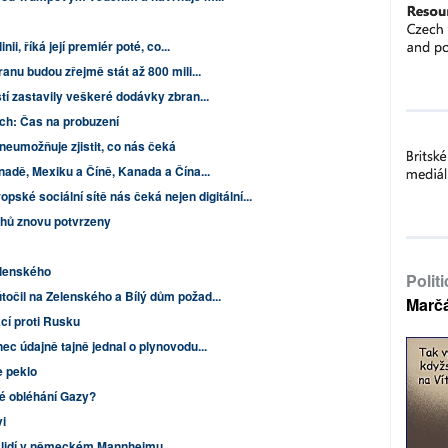
ii, říká její premiér poté, co...
anu budou zřejmě stát až 800 mili...
tí zastavily veškeré dodávky zbran...
ch: Čas na probuzení
neumožňuje zjistit, co nás čeká
nadě, Mexiku a Číně, Kanada a Čína...
ropské sociální sítě nás čeká nejen digitální...
hů znovu potvrzeny
elenského
Polit
očil na Zelenského a Bílý dům požad...
Marč
cí proti Rusku
ec údajně tajně jednal o plynovodu...
e peklo
é obléhání Gazy?
i
u lidí v německém Mannheimu