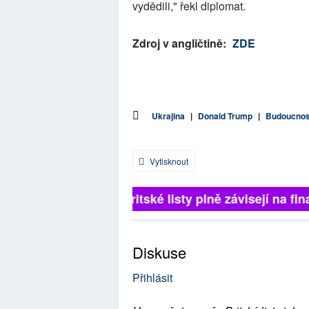
vydědili," řekl diplomat.
Zdroj v angličtině:
ZDE
Ukrajina
|
Donald Trump
|
Budoucnos
Vytisknout
Britské listy plně závisejí na fina
Diskuse
Přihlásit