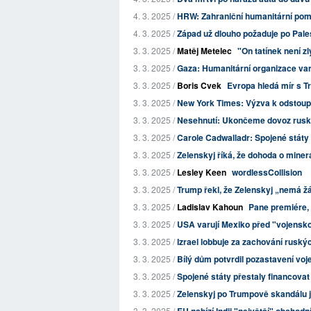
4. 3. 2025 /
HRW: Zahraniční humanitární po
4. 3. 2025 /
Západ už dlouho požaduje po Palest
3. 3. 2025 /
Matěj Metelec
"On tatínek není z
3. 3. 2025 /
Gaza: Humanitární organizace varuj
3. 3. 2025 /
Boris Cvek
Evropa hledá mír s T
3. 3. 2025 /
New York Times: Výzva k odstou
3. 3. 2025 /
Nesehnutí: Ukončeme dovoz ruské ro
3. 3. 2025 /
Carole Cadwalladr: Spojené státy 
3. 3. 2025 /
Zelenskyj říká, že dohoda o minerá
3. 3. 2025 /
Lesley Keen
wordlessCollision
3. 3. 2025 /
Trump řekl, že Zelenskyj „nemá žád
3. 3. 2025 /
Ladislav Kahoun
Pane premiére, 
3. 3. 2025 /
USA varují Mexiko před "vojensko
3. 3. 2025 /
Izrael lobbuje za zachování ruský
3. 3. 2025 /
Bílý dům potvrdil pozastavení vo
3. 3. 2025 /
Spojené státy přestaly financova
3. 3. 2025 /
Zelenskyj po Trumpově skandálu 
3. 3. 2025 /