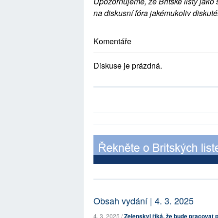
Upozorňujeme, že Britské listy jako 
na diskusní fóra jakémukoliv diskuté
Komentáře
Diskuse je prázdná.
Obsah vydání | 4. 3. 2025
4. 3. 2025 /
Zelenskyj říká, že bude pracovat