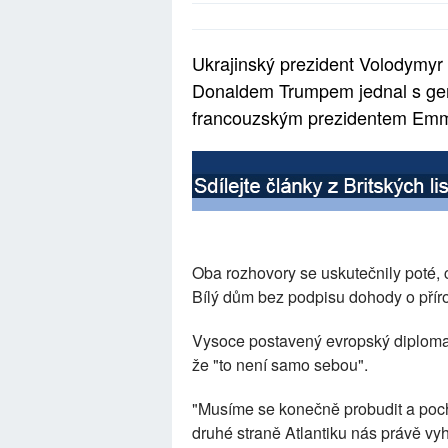
Ukrajinský prezident Volodymyr
Donaldem Trumpem jednal s g
francouzským prezidentem Em
Oba rozhovory se uskutečnily poté, 
Bílý dům bez podpisu dohody o příro
Vysoce postavený evropský diplomat
že "to není samo sebou".
"Musíme se konečně probudit a pocho
druhé straně Atlantiku nás právě vyh