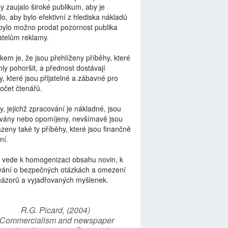
by zaujalo široké publikum, aby je
lo, aby bylo efektivní z hlediska nákladů
bylo možno prodat pozornost publika
telům reklamy.
kem je, že jsou přehlíženy příběhy, které
ly pohoršit, a přednost dostávají
y, které jsou přijatelné a zábavné pro
počet čtenářů.
y, jejichž zpracování je nákladné, jsou
vány nebo opomíjeny, nevšímavě jsou
zeny také ty příběhy, které jsou finančně
ní.
 vede k homogenizaci obsahu novin, k
vání o bezpečných otázkách a omezení
názorů a vyjadřovaných myšlenek.
R.G. Picard, (2004)
“Commercialism and newspaper