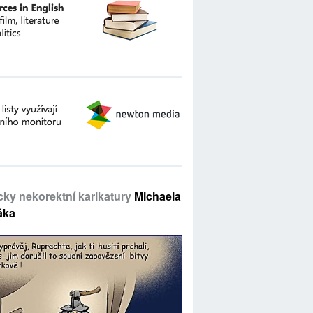
icky nekorektní karikatury
Michaela
áka