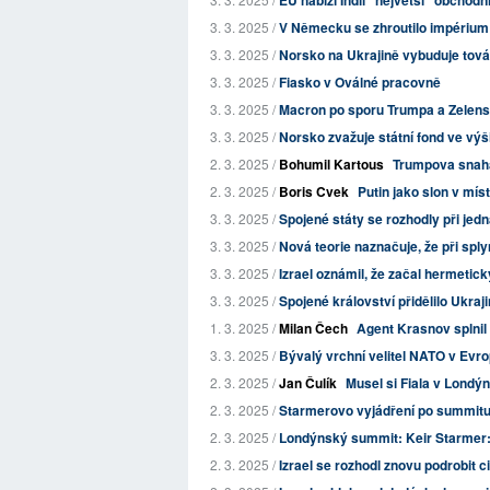
EU nabízí Indii "největší" obchodn
3. 3. 2025 /
V Německu se zhroutilo impérium p
3. 3. 2025 /
Norsko na Ukrajině vybuduje tová
3. 3. 2025 /
Fiasko v Oválné pracovně
3. 3. 2025 /
Macron po sporu Trumpa a Zelensk
3. 3. 2025 /
Norsko zvažuje státní fond ve výši 
2. 3. 2025 /
Bohumil Kartous
Trumpova snaha 
2. 3. 2025 /
Boris Cvek
Putin jako slon v mís
3. 3. 2025 /
Spojené státy se rozhodly při jed
3. 3. 2025 /
Nová teorie naznačuje, že při splyn
3. 3. 2025 /
Izrael oznámil, že začal hermetick
3. 3. 2025 /
Spojené království přidělilo Ukraji
1. 3. 2025 /
Milan Čech
Agent Krasnov splnil
3. 3. 2025 /
Bývalý vrchní velitel NATO v Evro
2. 3. 2025 /
Jan Čulík
Musel si Fiala v Londý
2. 3. 2025 /
Starmerovo vyjádření po summit
2. 3. 2025 /
Londýnský summit: Keir Starmer: D
2. 3. 2025 /
Izrael se rozhodl znovu podrobit ci