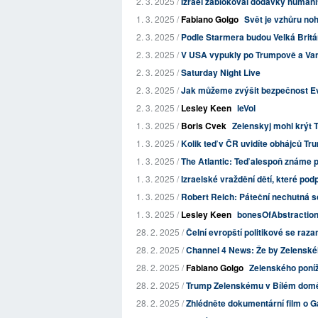
2. 3. 2025 /
Izrael zablokoval dodávky humanit
1. 3. 2025 /
Fabiano Golgo
Svět je vzhůru noh
2. 3. 2025 /
Podle Starmera budou Velká Britán
2. 3. 2025 /
V USA vypukly po Trumpově a Van
2. 3. 2025 /
Saturday Night Live
2. 3. 2025 /
Jak můžeme zvýšit bezpečnost Evr
2. 3. 2025 /
Lesley Keen
leVol
1. 3. 2025 /
Boris Cvek
Zelenskyj mohl krýt T
1. 3. 2025 /
Kolik teď v ČR uvidíte obhájců T
1. 3. 2025 /
The Atlantic: Teď alespoň známe 
1. 3. 2025 /
Izraelské vraždění dětí, které podp
1. 3. 2025 /
Robert Reich: Páteční nechutná 
1. 3. 2025 /
Lesley Keen
bonesOfAbstractio
28. 2. 2025 /
Čelní evropští politikové se raza
28. 2. 2025 /
Channel 4 News: Že by Zelenskéh
28. 2. 2025 /
Fabiano Golgo
Zelenského poníž
28. 2. 2025 /
Trump Zelenskému v Bílém domě: 
28. 2. 2025 /
Zhlédněte dokumentární film o Gaz