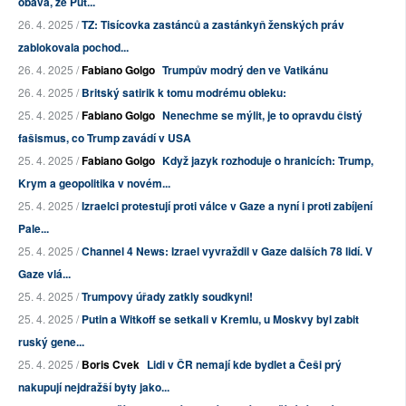
obává, že Put...
26. 4. 2025 /
TZ: Tisícovka zastánců a zastánkyň ženských práv
zablokovala pochod...
26. 4. 2025 /
Fabiano Golgo
Trumpův modrý den ve Vatikánu
26. 4. 2025 /
Britský satirik k tomu modrému obleku:
25. 4. 2025 /
Fabiano Golgo
Nenechme se mýlit, je to opravdu čistý
fašismus, co Trump zavádí v USA
25. 4. 2025 /
Fabiano Golgo
Když jazyk rozhoduje o hranicích: Trump,
Krym a geopolitika v novém...
25. 4. 2025 /
Izraelci protestují proti válce v Gaze a nyní i proti zabíjení
Pale...
25. 4. 2025 /
Channel 4 News: Izrael vyvraždil v Gaze dalších 78 lidí. V
Gaze vlá...
25. 4. 2025 /
Trumpovy úřady zatkly soudkyni!
25. 4. 2025 /
Putin a Witkoff se setkali v Kremlu, u Moskvy byl zabit
ruský gene...
25. 4. 2025 /
Boris Cvek
Lidi v ČR nemají kde bydlet a Češi prý
nakupují nejdražší byty jako...