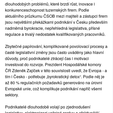
dlouhodobých problémů, které brzdí růst, inovace i
konkurenceschopnost tuzemských firem. Podle
aktuálního průzkumu ČSOB mezi majiteli a zástupci firem
jsou největšími překážkami podnikání v Česku především
nadměrná byrokracie, nepřehledná legislativa, přísné
regulace a trvalý nedostatek kvalifikovaných pracovníků.
Zbytečné papírování, komplikované povolovací procesy a
časté legislativní změny jsou často uváděny jako hlavní
důvody, proč podnikatelé ztrácejí čas i motivaci
investovat do rozvoje. Prezident Hospodářské komory
ČR Zdeněk Zajíček v této souvislosti uvedl, že Evropa - a
tím i Česko - potřebuje „byrokratický detox“. Podle něj je
až 80 % regulačních požadavků generováno na úrovni
Evropské unie, což komplikuje podnikání napříč všemi
sektory.
Podnikatelé dlouhodobě volají po zjednodušení
legislativy, elektronizaci veřejné správy a efektivnější