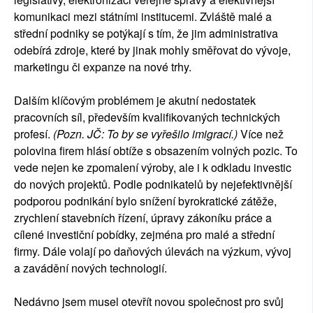
komunikaci mezi státními institucemi. Zvláště malé a
střední podniky se potýkají s tím, že jim administrativa
odebírá zdroje, které by jinak mohly směřovat do vývoje,
marketingu či expanze na nové trhy.
Dalším klíčovým problémem je akutní nedostatek
pracovních síl, především kvalifikovaných technických
profesí.
(Pozn. JČ: To by se vyřešilo imigrací.)
Více než
polovina firem hlásí obtíže s obsazením volných pozic. To
vede nejen ke zpomalení výroby, ale i k odkladu investic
do nových projektů. Podle podnikatelů by nejefektivnější
podporou podnikání bylo snížení byrokratické zátěže,
zrychlení stavebních řízení, úpravy zákoníku práce a
cílené investiční pobídky, zejména pro malé a střední
firmy. Dále volají po daňových úlevách na výzkum, vývoj
a zavádění nových technologií.
Nedávno jsem musel otevřít novou společnost pro svůj