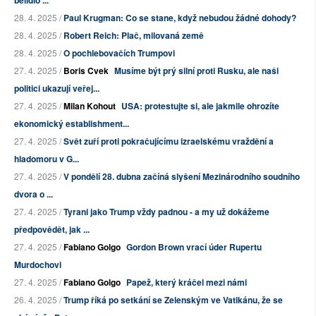
bělidlo ...
28. 4. 2025 /
Paul Krugman: Co se stane, když nebudou žádné dohody?
28. 4. 2025 /
Robert Reich: Plač, milovaná země
28. 4. 2025 /
O pochlebovačích Trumpovi
27. 4. 2025 /
Boris Cvek
Musíme být prý silní proti Rusku, ale naši
politici ukazují veřej...
27. 4. 2025 /
Milan Kohout
USA: protestujte si, ale jakmile ohrozíte
ekonomický establishment...
27. 4. 2025 /
Svět zuří proti pokračujícímu izraelskému vraždění a
hladomoru v G...
27. 4. 2025 /
V pondělí 28. dubna začíná slyšení Mezinárodního soudního
dvora o ...
27. 4. 2025 /
Tyrani jako Trump vždy padnou - a my už dokážeme
předpovědět, jak ...
27. 4. 2025 /
Fabiano Golgo
Gordon Brown vrací úder Rupertu
Murdochovi
27. 4. 2025 /
Fabiano Golgo
Papež, který kráčel mezi námi
26. 4. 2025 /
Trump říká po setkání se Zelenským ve Vatikánu, že se