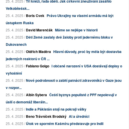
25. 4. 2025 /
Tři kněží, řada obětí. Jak církevní zneužívání zasáhlo
Velkobítešsk...
25. 4. 2025 /
Boris Cvek
Právo Ukrajiny na vlastní armádu má být
ústupkem Ruska
25. 4. 2025 /
David Marenčák
Máme se nejlépe v historii
25. 4. 2025 /
Děti Země zaslaly dvě žaloby proti jadernému bloku v
Dukovanech
25. 4. 2025 /
Oldřich Maděra
Hlavní důvody, proč by měla být dostavba
jaderných reaktorů v ČR ...
25. 4. 2025 /
Fabiano Golgo
I občané narození v USA dostávají dopisy o
vyhoštění
25. 4. 2025 /
Nové podrobnosti o zabití patnácti zdravotníků v Gaze jsou
v rozpor...
25. 4. 2025 /
Albín Sybera
Čeští byznys populisté z PPF nepolevují v
úsilí o demontáž liberáln...
25. 4. 2025 /
Indie a Pákistán stojí na pokraji války
25. 4. 2025 /
Beno Trávníček Brodský
AI a úředníci
25. 4. 2025 /
Útok ve sporném Kašmíru představuje pro Indii