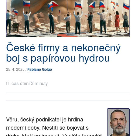
SOCIÁLNÍ SÍTĚ
RUBRIKY
PLNÁ VERZE STRÁNEK
České firmy a nekonečný
boj s papírovou hydrou
25. 4. 2025 /
Fabiano Golgo
čas čtení 3 minuty
Věru, český podnikatel je hrdina
moderní doby. Neštítí se bojovat s
draky, kteří se jmenují „Vyplňte formulář