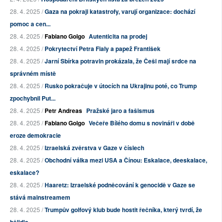
28. 4. 2025 /
Gaza na pokraji katastrofy, varují organizace: dochází
pomoc a cen...
28. 4. 2025 /
Fabiano Golgo
Autenticita na prodej
28. 4. 2025 /
Pokrytectví Petra Fialy a papež František
28. 4. 2025 /
Jarní Sbírka potravin prokázala, že Češi mají srdce na
správném místě
28. 4. 2025 /
Rusko pokračuje v útocích na Ukrajinu poté, co Trump
zpochybnil Put...
28. 4. 2025 /
Petr Andreas
Pražské jaro a fašismus
28. 4. 2025 /
Fabiano Golgo
Večeře Bílého domu s novináři v době
eroze demokracie
28. 4. 2025 /
Izraelská zvěrstva v Gaze v číslech
28. 4. 2025 /
Obchodní válka mezi USA a Čínou: Eskalace, deeskalace,
eskalace?
28. 4. 2025 /
Haaretz: Izraelské podněcování k genocidě v Gaze se
stává mainstreamem
28. 4. 2025 /
Trumpův golfový klub bude hostit řečníka, který tvrdí, že