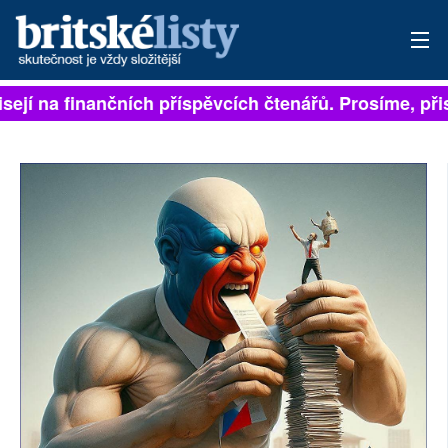
sejí na finančních příspěvcích čtenářů. Prosíme, přisp
PŘIHLÁSIT
AKTUÁLNÍ VYDÁNÍ
ARCHIV
ROZHOVORY
TÉMATA
NEJČTENĚJŠÍ ZA 7 DNÍ
AUTOŘI
PŘÍSPĚVKY NA PROVOZ