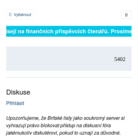
0
Vytisknout
ávisejí na finančních příspěvcích čtenářů. Prosíme, př
5402
Diskuse
Přihlásit
Upozorňujeme, že Britské listy jako soukromý server si
vyhrazují právo blokovat přístup na diskusní fóra
jakémukoliv diskutérovi, pokud to uznají za důvodné.