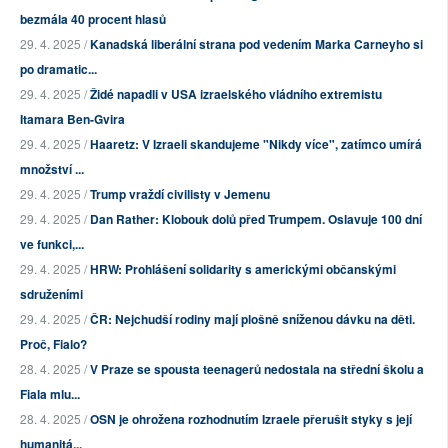
bezmála 40 procent hlasů
29. 4. 2025 /
Kanadská liberální strana pod vedením Marka Carneyho si
po dramatic...
29. 4. 2025 /
Židé napadli v USA izraelského vládního extremistu
Itamara Ben-Gvira
29. 4. 2025 /
Haaretz: V Izraeli skandujeme "Nikdy více", zatímco umírá
množství ...
29. 4. 2025 /
Trump vraždí civilisty v Jemenu
29. 4. 2025 /
Dan Rather: Klobouk dolů před Trumpem. Oslavuje 100 dní
ve funkci,...
29. 4. 2025 /
HRW: Prohlášení solidarity s americkými občanskými
sdruženími
29. 4. 2025 /
ČR: Nejchudší rodiny mají plošně sníženou dávku na děti.
Proč, Fialo?
28. 4. 2025 /
V Praze se spousta teenagerů nedostala na střední školu a
Fiala mlu...
28. 4. 2025 /
OSN je ohrožena rozhodnutím Izraele přerušit styky s její
humanitá...