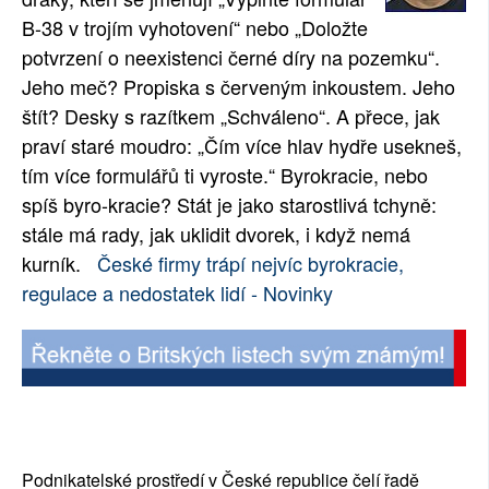
B-38 v trojím vyhotovení“ nebo „Doložte
potvrzení o neexistenci černé díry na pozemku“.
Jeho meč? Propiska s červeným inkoustem. Jeho
štít? Desky s razítkem „Schváleno“. A přece, jak
praví staré moudro: „Čím více hlav hydře usekneš,
tím více formulářů ti vyroste.“ Byrokracie, nebo
spíš byro-kracie? Stát je jako starostlivá tchyně:
stále má rady, jak uklidit dvorek, i když nemá
kurník.
České firmy trápí nejvíc byrokracie,
regulace a nedostatek lidí - Novinky
Podnikatelské prostředí v České republice čelí řadě