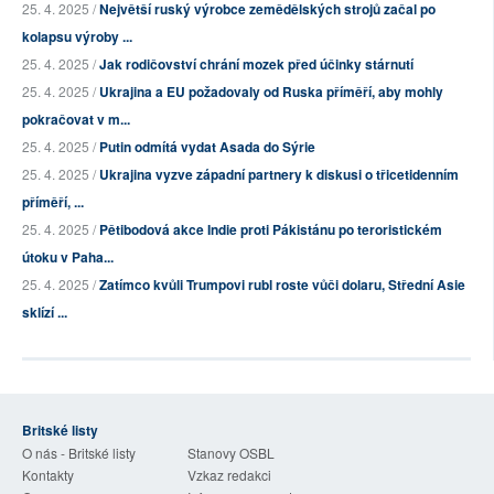
25. 4. 2025 /
Největší ruský výrobce zemědělských strojů začal po
kolapsu výroby ...
25. 4. 2025 /
Jak rodičovství chrání mozek před účinky stárnutí
25. 4. 2025 /
Ukrajina a EU požadovaly od Ruska příměří, aby mohly
pokračovat v m...
25. 4. 2025 /
Putin odmítá vydat Asada do Sýrie
25. 4. 2025 /
Ukrajina vyzve západní partnery k diskusi o třicetidenním
příměří, ...
25. 4. 2025 /
Pětibodová akce Indie proti Pákistánu po teroristickém
útoku v Paha...
25. 4. 2025 /
Zatímco kvůli Trumpovi rubl roste vůči dolaru, Střední Asie
sklízí ...
Britské listy
O nás - Britské listy
Stanovy OSBL
Kontakty
Vzkaz redakci