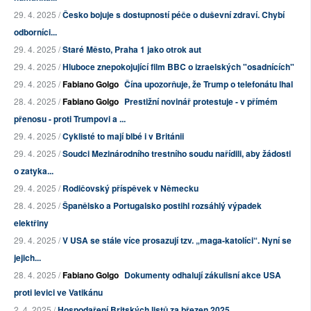
29. 4. 2025 /
Česko bojuje s dostupností péče o duševní zdraví. Chybí
odborníci...
29. 4. 2025 /
Staré Město, Praha 1 jako otrok aut
29. 4. 2025 /
Hluboce znepokojující film BBC o izraelských "osadnících"
29. 4. 2025 /
Fabiano Golgo
Čína upozorňuje, že Trump o telefonátu lhal
28. 4. 2025 /
Fabiano Golgo
Prestižní novinář protestuje - v přímém
přenosu - proti Trumpovi a ...
29. 4. 2025 /
Cyklisté to mají blbé i v Británii
29. 4. 2025 /
Soudci Mezinárodního trestního soudu nařídili, aby žádosti
o zatyka...
29. 4. 2025 /
Rodičovský příspěvek v Německu
28. 4. 2025 /
Španělsko a Portugalsko postihl rozsáhlý výpadek
elektřiny
29. 4. 2025 /
V USA se stále více prosazují tzv. „maga-katolíci“. Nyní se
jejich...
28. 4. 2025 /
Fabiano Golgo
Dokumenty odhalují zákulisní akce USA
proti levici ve Vatikánu
2. 4. 2025 /
Hospodaření Britských listů za březen 2025