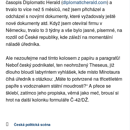
časopis Diplomatic Herald (
diplomaticherald.com
) a
trvalo to více než 5 měsíců, než jsem přicházel a
odcházel s novými dokumenty, které vyžadovaly ještě
nové dokumenty atd. Když jsem otevíral firmu v
Německu, trvalo to 3 týdny a vše bylo jasné, písemné, na
rozdíl od České republiky, kde záleží na momentální
náladě úředníka.
Ale nezoufejme nad tímto kolosem z papíru a paragrafů!
Neboť český podnikatel, ten neohrožený Theseus, již
dlouho bloudí labyrintem vyhlášek, kde místo Mínotaura
číhá úředník s otázkou: „Máte to potvrzené na třicetiletém
papíře s vodoznakem státní moudrosti?“ A přece se
šklebí, zatímco jeho propiska, věrná jako meč, brousí si
hrot na další kolonku formuláře Č-42/DŽ.
Česká politická scéna